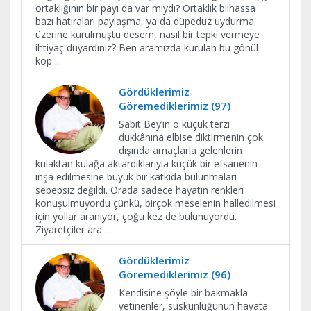
ortaklığının bir payı da var mıydı? Ortaklık bilhassa
bazı hatıraları paylaşma, ya da düpedüz uydurma
üzerine kurulmuştu desem, nasıl bir tepki vermeye
ihtiyaç duyardınız? Ben aramızda kurulan bu gönül
köp
...
Gördüklerimiz
Göremediklerimiz (97)
Sabit Bey’in o küçük terzi
dükkânına elbise diktirmenin çok
dışında amaçlarla gelenlerin
kulaktan kulağa aktardıklarıyla küçük bir efsanenin
inşa edilmesine büyük bir katkıda bulunmaları
sebepsiz değildi. Orada sadece hayatın renkleri
konuşulmuyordu çünkü, birçok meselenin halledilmesi
için yollar aranıyor, çoğu kez de bulunuyordu.
Ziyaretçiler ara
...
Gördüklerimiz
Göremediklerimiz (96)
Kendisine şöyle bir bakmakla
yetinenler, suskunluğunun hayata