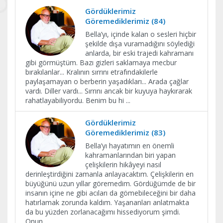
Gördüklerimiz
Göremediklerimiz (84)
Bella’yı, içinde kalan o sesleri hiçbir
şekilde dışa vuramadığını söylediği
anlarda, bir eski trajedi kahramanı
gibi görmüştüm. Bazı gizleri saklamaya mecbur
bırakılanlar... Kralının sırrını etrafındakilerle
paylaşamayan o berberin yaşadıkları... Arada çağlar
vardı. Diller vardı... Sırrını ancak bir kuyuya haykırarak
rahatlayabiliyordu. Benim bu hi
...
Gördüklerimiz
Göremediklerimiz (83)
Bella’yı hayatımın en önemli
kahramanlarından biri yapan
çelişkilerin hikâyeyi nasıl
derinleştirdiğini zamanla anlayacaktım. Çelişkilerin en
büyüğünü uzun yıllar göremedim. Gördüğümde de bir
insanın içine ne gibi acıları da gömebileceğini bir daha
hatırlamak zorunda kaldım. Yaşananları anlatmakta
da bu yüzden zorlanacağımı hissediyorum şimdi.
Onun
...