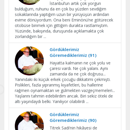
İstanbul’un artık çok yorgun
bulduğum, ruhunu da en çok bu yüzden sevdiğim
sokaklarında yaptığım uzun bir yürüyüşün ardından
evime dönüyordum. Ona beni Eminönü’ne götürecek
otobüse binmek için gittiğim durakta rastlamıştım.
Yüzünde, bakışında, duruşunda açıklamakta çok
zorlandığım bir
...
Gördüklerimiz
Göremediklerimiz (91)
Hayatta kalmanın ne çok yolu ve
çaresi vardı. Ne çok yalanı. Aynı
zamanda da ne çok doğrusu...
Yanındaki iki küçük erkek çocuğu dikkatimi çekmişti.
Pislikleri, fazla yıpranmış kıyafetleri, bu hallerine
rağmen oynamaktan ve gülmekten vazgeçmemeleri...
Yaşlarını tahmin edebilirdim ancak. Biri sekiz öteki de
altı yaşındaydı belki. Yanılıyor olabilirdi
...
Gördüklerimiz
Göremediklerimiz (90)
Titrek Sadi’nin hikâyesi de