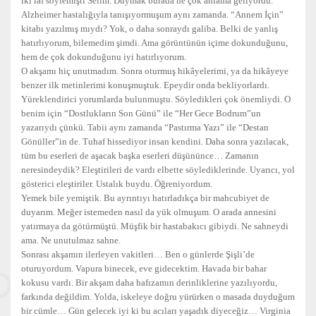
iki laf söylemişti Selim. Duymak burada ne çok anlama geliyordu.
Alzheimer hastalığıyla tanışıyormuşum aynı zamanda. “Annem İçin”
kitabı yazılmış mıydı? Yok, o daha sonraydı galiba. Belki de yanlış
hatırlıyorum, bilemedim şimdi. Ama görüntünün içime dokunduğunu,
hem de çok dokunduğunu iyi hatırlıyorum.
O akşamı hiç unutmadım. Sonra oturmuş hikâyelerimi, ya da hikâyeye
benzer ilk metinlerimi konuşmuştuk. Epeydir onda bekliyorlardı.
Yüreklendirici yorumlarda bulunmuştu. Söyledikleri çok önemliydi. O
benim için “Dostlukların Son Günü” ile “Her Gece Bodrum”un
yazarıydı çünkü. Tabii aynı zamanda “Pastırma Yazı” ile “Destan
Gönüller”in de. Tuhaf hissediyor insan kendini. Daha sonra yazılacak,
tüm bu eserleri de aşacak başka eserleri düşününce… Zamanın
neresindeydik? Eleştirileri de vardı elbette söylediklerinde. Uyarıcı, yol
gösterici eleştiriler. Ustalık buydu. Öğreniyordum.
Yemek bile yemiştik. Bu ayrıntıyı hatırladıkça bir mahcubiyet de
duyarım. Meğer istemeden nasıl da yük olmuşum. O arada annesini
yatırmaya da götürmüştü. Müşfik bir hastabakıcı gibiydi. Ne sahneydi
ama. Ne unutulmaz sahne.
Sonrası akşamın ilerleyen vakitleri… Ben o günlerde Şişli’de
oturuyordum. Vapura binecek, eve gidecektim. Havada bir bahar
kokusu vardı. Bir akşam daha hafızamın derinliklerine yazılıyordu,
farkında değildim. Yolda, iskeleye doğru yürürken o masada duyduğum
bir cümle… Gün gelecek iyi ki bu acıları yaşadık diyeceğiz… Virginia