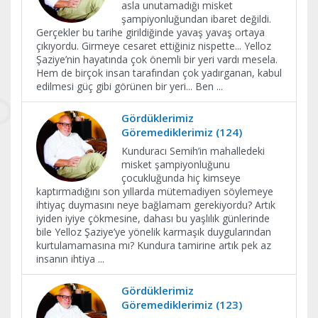
asla unutamadığı misket
şampiyonluğundan ibaret değildi.
Gerçekler bu tarihe girildiğinde yavaş yavaş ortaya
çıkıyordu. Girmeye cesaret ettiğiniz nispette... Yelloz
Şaziye’nin hayatında çok önemli bir yeri vardı mesela.
Hem de birçok insan tarafından çok yadırganan, kabul
edilmesi güç gibi görünen bir yeri... Ben
...
Gördüklerimiz
Göremediklerimiz (124)
Kunduracı Semih’in mahalledeki
misket şampiyonluğunu
çocukluğunda hiç kimseye
kaptırmadığını son yıllarda mütemadiyen söylemeye
ihtiyaç duymasını neye bağlamam gerekiyordu? Artık
iyiden iyiye çökmesine, dahası bu yaşlılık günlerinde
bile Yelloz Şaziye’ye yönelik karmaşık duygularından
kurtulamamasına mı? Kundura tamirine artık pek az
insanın ihtiya
...
Gördüklerimiz
Göremediklerimiz (123)