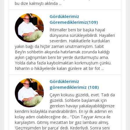
bu dize kalmıştı aklında
...
Gördüklerimiz
Göremediklerimiz(109)
İhtimaller beni bir başka hayal
dünyasına sürükleyebilirdi. Hayalleri
severdim. Hakikatlerle kurdukları
yakın bağı da hiçbir zaman unutmamıştım. Sabit
Bey’in sohbetin akışında hatırlamak zorunda kaldığı
aşkın çağrışımları beni bir yerde durdurmuştu ama.
Yolda daha fazla kaybolmaktan korkmuştum çünkü.
Nihan’ın o hikâyelerde kalan günlere ait bir fot
...
Gördüklerimiz
göremediklerimiz (108)
Çayın kokusu güzeldi, evet. Tadı da
güzeldi. Sohbete başlamak için
gereken havayı yakalayabildiğimize
kendimi kolaylıkla inandırabilirdim. En iyi ilk adımın en
kolay adım olabileceğine de... “Dün Tayyar Amca ile
karşılaştım. Gitmiş mezattan bir gaz lambası almış.
‘Geçmişimden bir parça’ dedi. Kederliydi. Sonra seni