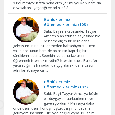
sürdüremiyor hatta heba etmiyor muyduk? Nihan’ı da,
o yasak aşk yaşadığı ve adını hâlâ
...
Gördüklerimiz
Göremediklerimiz (103)
Sabit Bey’in hikâyesinde, Tayyar
Amca’nın anlattıkları sayesinde hiç
beklemediğim bir yere daha
gelmiştim. Bir sürüklenmeden bahsediyordu. Hem
yakın dostunun hem de ablasının kapıldığı bir
sürüklenmeden... Sebebini ve daha fazlasını
öğrenmek istemez miydim? İsterdim tabii. Bu sefer,
yakaladığımız havadan da güç alarak, daha cesur
adımlar atmaya çal
...
Gördüklerimiz
Göremediklerimiz (102)
Sabit Bey’i Tayyar Amca’ya böyle
bir duyguyla hatırlatırken neye
güveniyordum? Mevzuyu daha
önce uzun uzun konuşmuştuk da şimdi devamını
getiriyordum sanki. Hiç öyle değildi oysa. Bu adımı