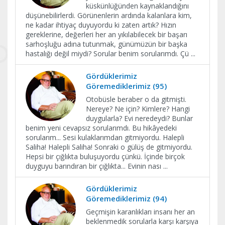
küskünlüğünden kaynaklandığını
düşünebilirlerdi. Görünenlerin ardında kalanlara kim,
ne kadar ihtiyaç duyuyordu ki zaten artık? Hızın
gereklerine, değerleri her an yıkılabilecek bir başarı
sarhoşluğu adına tutunmak, günümüzün bir başka
hastalığı değil miydi? Sorular benim sorularımdı. Çü
...
Gördüklerimiz
Göremediklerimiz (95)
Otobüsle beraber o da gitmişti.
Nereye? Ne için? Kimlere? Hangi
duygularla? Evi neredeydi? Bunlar
benim yeni cevapsız sorularımdı. Bu hikâyedeki
sorularım... Sesi kulaklarımdan gitmiyordu. Halepli
Saliha! Halepli Saliha! Sonraki o gülüş de gitmiyordu.
Hepsi bir çığlıkta buluşuyordu çünkü. İçinde birçok
duyguyu barındıran bir çığlıkta... Evinin nası
...
Gördüklerimiz
Göremediklerimiz (94)
Geçmişin karanlıkları insanı her an
beklenmedik sorularla karşı karşıya