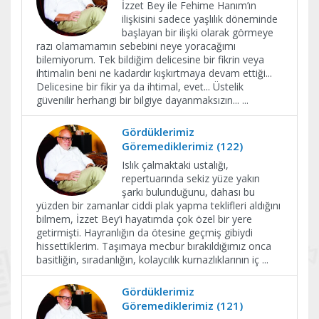
İzzet Bey ile Fehime Hanım’ın
ilişkisini sadece yaşlılık döneminde
başlayan bir ilişki olarak görmeye
razı olamamamın sebebini neye yoracağımı
bilemiyorum. Tek bildiğim delicesine bir fikrin veya
ihtimalin beni ne kadardır kışkırtmaya devam ettiği...
Delicesine bir fikir ya da ihtimal, evet... Üstelik
güvenilir herhangi bir bilgiye dayanmaksızın...
...
Gördüklerimiz
Göremediklerimiz (122)
Islık çalmaktaki ustalığı,
repertuarında sekiz yüze yakın
şarkı bulunduğunu, dahası bu
yüzden bir zamanlar ciddi plak yapma teklifleri aldığını
bilmem, İzzet Bey’i hayatımda çok özel bir yere
getirmişti. Hayranlığın da ötesine geçmiş gibiydi
hissettiklerim. Taşımaya mecbur bırakıldığımız onca
basitliğin, sıradanlığın, kolaycılık kurnazlıklarının iç
...
Gördüklerimiz
Göremediklerimiz (121)