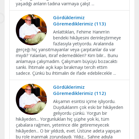
yaşadığı anların tadına varmaya çalışt
...
Gördüklerimiz
Göremediklerimiz (113)
Anlattıkları, Fehime Hanım’ın
bendeki hikâyesini derinleştirmeye
fazlasıyla yetiyordu. Aralarında
gerçeği hiç yansıtmayanlar veya çarpıtanlar da var
mıydı? Yalanları, itiraf edemedikleri? Kim bilir... Bunu
anlamaya çalışmadım. Çalışmam büyüyü bozacaktı
sanki. İhtimale açık kapı bırakmayı tercih ettim
sadece. Çünkü bu ihtimalin de ifade edebilecekle
...
Gördüklerimiz
Göremediklerimiz (112)
Akşamın esintisi içime işliyordu.
Duyduklarım çok eski bir hikâyeden
geliyordu çünkü. Yorgun bir
hikâyeden... Yorgunlukları hiç şüphe yok ki, tüm
çabalara rağmen, yeterince dile getiremeyecek
hikâyeden... O bir yıldızdı, evet. Üstüne adeta yapışan
bu role inanmak zorundaydı. Yıldız... Sahne adıyla