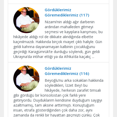
Gördüklerimiz
Göremediklerimiz (117)
Nizami’nin aldığı ağır darbenin
ardından mahalleden gitmeyi
seçmesi ve kayıplara karışması, bu
hikâyede aldığı rol de dikkate alındığında elbette
kaçınılmazdı. Hakkında birçok rivayet çıktı haliyle. Gün
geldi kahrına dayanamayan kalbinin çocukluğunu
geçirdiği Karagümrük’te durduğu söylendi, gün geldi
Ukrayna’da intihar ettiği ya da Afrika’da kaçakç
...
Gördüklerimiz
Göremediklerimiz (116)
Beyoğlu’nu arka sokakları hakkında
söyledikleri, İzzet Bey’i bu
hikâyede, herkesin zarafet timsali
gibi gördüğü bir konsolostan çok farklı yere
getiriyordu. Duyduklarım kendisine duyduğum saygıyı
azaltmamış, tam aksine arttırmıştı. Konuştuğum
insan, etrafa gösterdiğinden çok daha zor, aynı
zamanda da renkli bir hayattan geçmişti çünkü. Çok