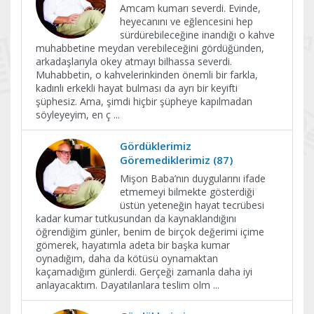
Amcam kumarı severdi. Evinde,
heyecanını ve eğlencesini hep
sürdürebileceğine inandığı o kahve
muhabbetine meydan verebileceğini gördüğünden,
arkadaşlarıyla okey atmayı bilhassa severdi.
Muhabbetin, o kahvelerinkinden önemli bir farkla,
kadınlı erkekli hayat bulması da ayrı bir keyifti
şüphesiz. Ama, şimdi hiçbir şüpheye kapılmadan
söyleyeyim, en ç
...
Gördüklerimiz
Göremediklerimiz (87)
Mişon Baba’nın duygularını ifade
etmemeyi bilmekte gösterdiği
üstün yeteneğin hayat tecrübesi
kadar kumar tutkusundan da kaynaklandığını
öğrendiğim günler, benim de birçok değerimi içime
gömerek, hayatımla adeta bir başka kumar
oynadığım, daha da kötüsü oynamaktan
kaçamadığım günlerdi. Gerçeği zamanla daha iyi
anlayacaktım. Dayatılanlara teslim olm
...