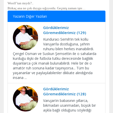
Woolf’tan mıydı?..
Birkaç ana ne çok duygu sığıyordu. Geçmiş zaman işte…
Yazarın Diğer Yazıları
Gördüklerimiz
Göremediklerimiz (129)
Kunduracı Semih’in tek kollu
Varujan’la dostluğuna, şehrin
ruhunu bilen herkes inanabilirdi.
Çengel Osman ve Suskun Şemsettin ile o sahalarda
kurduğu ilişki de futbola tutku derecesinde bağlılık
duyanlarca çok manalı bulunabilirdi. Hele bir de o
amatör ruh sonuna kadar taşınıyorsa... Tüm bu
yaşananlar ve paylaşılabilenler dikkate alındığında
insana
...
Gördüklerimiz
Göremediklerimiz (128)
Varujan’ın babasının yıllarca,
bıkmadan usanmadan, büyük bir
aşkla bağlı olduğunu söylediği