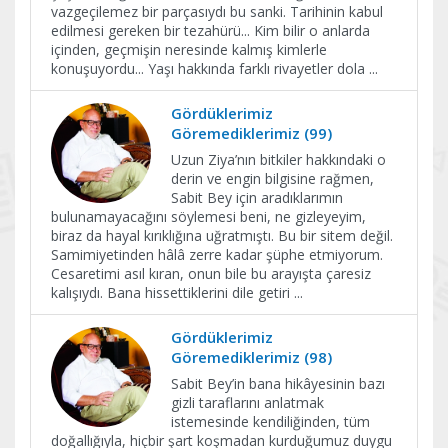
vazgeçilemez bir parçasıydı bu sanki. Tarihinin kabul
edilmesi gereken bir tezahürü... Kim bilir o anlarda
içinden, geçmişin neresinde kalmış kimlerle
konuşuyordu... Yaşı hakkında farklı rivayetler dola
...
Gördüklerimiz
Göremediklerimiz (99)
Uzun Ziya’nın bitkiler hakkındaki o
derin ve engin bilgisine rağmen,
Sabit Bey için aradıklarımın
bulunamayacağını söylemesi beni, ne gizleyeyim,
biraz da hayal kırıklığına uğratmıştı. Bu bir sitem değil.
Samimiyetinden hâlâ zerre kadar şüphe etmiyorum.
Cesaretimi asıl kıran, onun bile bu arayışta çaresiz
kalışıydı. Bana hissettiklerini dile getiri
...
Gördüklerimiz
Göremediklerimiz (98)
Sabit Bey’in bana hikâyesinin bazı
gizli taraflarını anlatmak
istemesinde kendiliğinden, tüm
doğallığıyla, hiçbir şart koşmadan kurduğumuz duygu