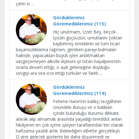
çetin sı
...
Gördüklerimiz
Göremediklerimiz (115)
Hiç unutmam, İzzet Bey, birçok
işsizin güçsüzün, umutlarını çoktan
kaybetmiş emeklinin ve tüm ticari
başarısızlıklarına rağmen, gereken parayı bulmaları
halinde, yapacakları büyük işleri anlatmaktan
vazgeçemeyen alkolle ilişkisini iyi tutan hayalperestin
ısrarla devam ettiği, o aşık geleneğine duyduğu
sevgiyi ara sıra icra ettiği türküler ve farklı
...
Gördüklerimiz
Göremediklerimiz (114)
Fehime Hanım’ın balıkçı tezgâhının
önündeki duruşu ve o balıkları
içinde bulunduğu durumu dikkate
alarak alıp almamak arasında yaşadığı tereddüt anları
hikâyenin en çok içime işleyen taraflarından biri olarak
hafızama yazıldı artık. Beklediğim elbette gerçekleşti.
O yine gelecek günlerini bir daha düşünmedi ve