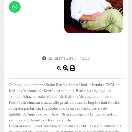
26 Kasım 2015 - 15:37
On beş gün kadar önce Selim İleri ve Ahmet Ümit’le beraber, CKM’de
Kadıköy’ü konuştuk. Keyifli bir sohbetti. Benim için öyleydi en
azından. Biraz hatıralar yâd edildi, Kadıköy’de yaşamanın, hatta
Kadıköylü olmanın anlamı dile getirildi, biraz da bugüne dair fikirler,
endişeler paylaşıldı. Hiç şüphe yok ki mevzu başka yerlere de
gidebilirdi. Ama vakit sınırlıydı. Neticede hepimiz bir yerden geliyor
ve bir yere gidiyorduk. Hayat akıyordu…
Hayat akıyordu, evet. Akmaya da devam edecekti. Yaşayabildiklerimiz
ve yaşayamadıklarımızla. İyi de, nereden nereye gidiyorduk esasında?