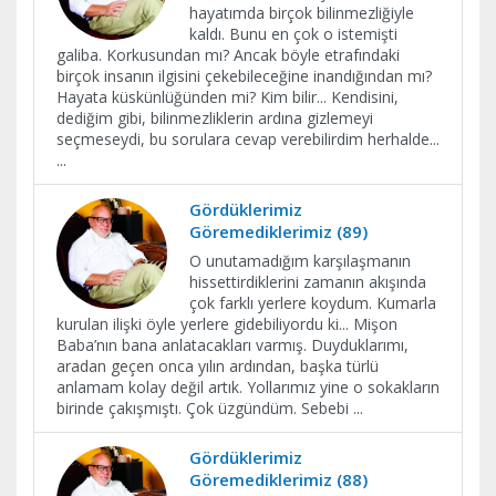
hayatımda birçok bilinmezliğiyle
kaldı. Bunu en çok o istemişti
galiba. Korkusundan mı? Ancak böyle etrafındaki
birçok insanın ilgisini çekebileceğine inandığından mı?
Hayata küskünlüğünden mi? Kim bilir... Kendisini,
dediğim gibi, bilinmezliklerin ardına gizlemeyi
seçmeseydi, bu sorulara cevap verebilirdim herhalde...
...
Gördüklerimiz
Göremediklerimiz (89)
O unutamadığım karşılaşmanın
hissettirdiklerini zamanın akışında
çok farklı yerlere koydum. Kumarla
kurulan ilişki öyle yerlere gidebiliyordu ki... Mişon
Baba’nın bana anlatacakları varmış. Duyduklarımı,
aradan geçen onca yılın ardından, başka türlü
anlamam kolay değil artık. Yollarımız yine o sokakların
birinde çakışmıştı. Çok üzgündüm. Sebebi
...
Gördüklerimiz
Göremediklerimiz (88)