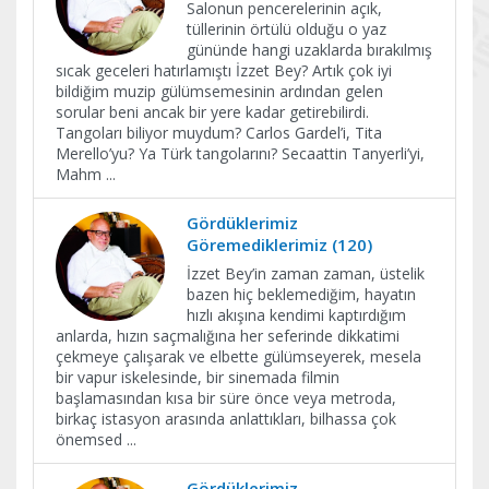
Salonun pencerelerinin açık,
tüllerinin örtülü olduğu o yaz
gününde hangi uzaklarda bırakılmış
sıcak geceleri hatırlamıştı İzzet Bey? Artık çok iyi
bildiğim muzip gülümsemesinin ardından gelen
sorular beni ancak bir yere kadar getirebilirdi.
Tangoları biliyor muydum? Carlos Gardel’i, Tita
Merello’yu? Ya Türk tangolarını? Secaattin Tanyerli’yi,
Mahm
...
Gördüklerimiz
Göremediklerimiz (120)
İzzet Bey’in zaman zaman, üstelik
bazen hiç beklemediğim, hayatın
hızlı akışına kendimi kaptırdığım
anlarda, hızın saçmalığına her seferinde dikkatimi
çekmeye çalışarak ve elbette gülümseyerek, mesela
bir vapur iskelesinde, bir sinemada filmin
başlamasından kısa bir süre önce veya metroda,
birkaç istasyon arasında anlattıkları, bilhassa çok
önemsed
...
Gördüklerimiz