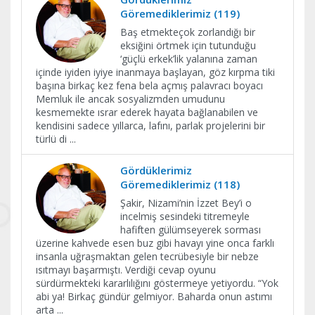
Göremediklerimiz (119)
Baş etmekteçok zorlandığı bir
eksiğini örtmek için tutunduğu
‘güçlü erkek’lik yalanına zaman
içinde iyiden iyiye inanmaya başlayan, göz kırpma tiki
başına birkaç kez fena bela açmış palavracı boyacı
Memluk ile ancak sosyalizmden umudunu
kesmemekte ısrar ederek hayata bağlanabilen ve
kendisini sadece yıllarca, lafını, parlak projelerini bir
türlü di
...
Gördüklerimiz
Göremediklerimiz (118)
Şakir, Nizami’nin İzzet Bey’i o
incelmiş sesindeki titremeyle
hafiften gülümseyerek sorması
üzerine kahvede esen buz gibi havayı yine onca farklı
insanla uğraşmaktan gelen tecrübesiyle bir nebze
ısıtmayı başarmıştı. Verdiği cevap oyunu
sürdürmekteki kararlılığını göstermeye yetiyordu. “Yok
abi ya! Birkaç gündür gelmiyor. Baharda onun astımı
arta
...