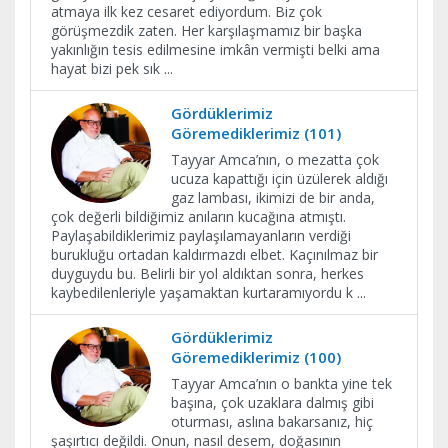
atmaya ilk kez cesaret ediyordum. Biz çok
görüşmezdik zaten. Her karşılaşmamız bir başka
yakınlığın tesis edilmesine imkân vermişti belki ama
hayat bizi pek sık
...
Gördüklerimiz
Göremediklerimiz (101)
Tayyar Amca’nın, o mezatta çok
ucuza kapattığı için üzülerek aldığı
gaz lambası, ikimizi de bir anda,
çok değerli bildiğimiz anıların kucağına atmıştı.
Paylaşabildiklerimiz paylaşılamayanların verdiği
burukluğu ortadan kaldırmazdı elbet. Kaçınılmaz bir
duyguydu bu. Belirli bir yol aldıktan sonra, herkes
kaybedilenleriyle yaşamaktan kurtaramıyordu k
...
Gördüklerimiz
Göremediklerimiz (100)
Tayyar Amca’nın o bankta yine tek
başına, çok uzaklara dalmış gibi
oturması, aslına bakarsanız, hiç
şaşırtıcı değildi. Onun, nasıl desem, doğasının