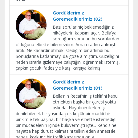
Gördüklerimiz
Göremediklerimiz (82)
Bazı sorular hiç beklemediğiniz
hikâyelerin kapısını açar. Bella’ya
sorduğum sorunun bu sorulardan
olduğunu elbette bilemezdim. Ama o adım atılmıştı
artık. Ne kadardır atmak istediğim bir adımdı bu.
Sonuçlarına katlanmayı da göze almıştım. Güzelliğini
neden ısrarla gizlemeye çalıştığını öğrenmek istemiş,
çapkın çocuk ifadesiyle karşı karşıya kalmış
...
Gördüklerimiz
Göremediklerimiz (81)
Bella’nın Recai’nin iş teklifini kabul
etmekten başka bir çaresi yoktu
aslında. Hayatının ilerlemiş
denilebilecek bir yaşında çok küçük bir maddi bir
birikimle tek başına, bir başka ve elbette istemediği
bir mücadelenin içinde buluvermişti işte... Kendisine
hayatta hep dürüst kalmasını telkin eden annesi ile
babası korkunç bir trafik kazasında on y
...