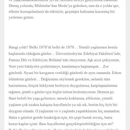
Dönüş yolunda, Mühürdar’dan Moda’ya giderken, tam da o yolda işte,
elbette konuşulanların da etkisiyle, geçmişin hafızama kazınmış bir
yerlerine gittim.
Hangi yıldı? Belki 1978’di belki de 1979… Yirmili yaşlarımın henüz
başlarında olduğum günler… Üniversitedeyim. Edebiyat Fakültesi’nde,
Fransız Dili ve Edebiyatı Bölümü’nde okuyorum. Aşk acısı çekiyorum.
Yeni yeni hikâyeler çiziktirmeye, karalamaya başlamışım… Zor
günlerdi. Siyasi bir kavganın verildiği günlerdi de aynı zamanda. Erken
ölümlerin günleri… Doğrusunu söylemek gerekirse, anlamlı tüm
hatıralarına, birçok hikâyemi besleyen duygularına, karşılaşmalarıma
rağmen, şimdi o günler için hiçbir özlem beslemiyorum. Demem şu:
Hani belirli bir yaşa gelinince, mesela kırklarına, ellilerine, yirmili
yaşların çok uzakta kalışına hayıflanılır ya sık sık, benim hiç öyle bir
duygum olmadı. O yaşlarımı ve o yaşlarda yaşadıklarımı hiç aramadım.
Hatta o günleri geride bıraktığım için, bir çeşit buruk sevinç, hatta
huzur kaplar içimi. Bazı hayallerimi gerçekleştirebildiğim için mi?