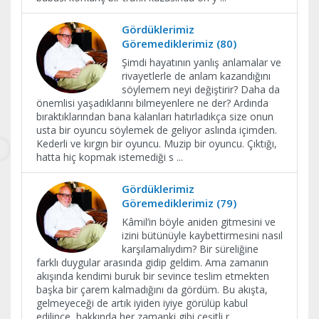
Gördüklerimiz
Göremediklerimiz (80)
Şimdi hayatının yanlış anlamalar ve
rivayetlerle de anlam kazandığını
söylemem neyi değiştirir? Daha da
önemlisi yaşadıklarını bilmeyenlere ne der? Ardında
bıraktıklarından bana kalanları hatırladıkça size onun
usta bir oyuncu söylemek de geliyor aslında içimden.
Kederli ve kırgın bir oyuncu. Muzip bir oyuncu. Çıktığı,
hatta hiç kopmak istemediği s
...
Gördüklerimiz
Göremediklerimiz (79)
Kâmil’in böyle aniden gitmesini ve
izini bütünüyle kaybettirmesini nasıl
karşılamalıydım? Bir süreliğine
farklı duygular arasında gidip geldim. Ama zamanın
akışında kendimi buruk bir sevince teslim etmekten
başka bir çarem kalmadığını da gördüm. Bu akışta,
gelmeyeceği de artık iyiden iyiye görülüp kabul
edilince, hakkında her zamanki gibi çeşitli r
...