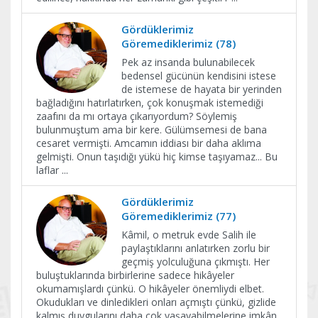
Gördüklerimiz
Göremediklerimiz (78)
Pek az insanda bulunabilecek
bedensel gücünün kendisini istese
de istemese de hayata bir yerinden
bağladığını hatırlatırken, çok konuşmak istemediği
zaafını da mı ortaya çıkarıyordum? Söylemiş
bulunmuştum ama bir kere. Gülümsemesi de bana
cesaret vermişti. Amcamın iddiası bir daha aklıma
gelmişti. Onun taşıdığı yükü hiç kimse taşıyamaz... Bu
laflar
...
Gördüklerimiz
Göremediklerimiz (77)
Kâmil, o metruk evde Salih ile
paylaştıklarını anlatırken zorlu bir
geçmiş yolculuğuna çıkmıştı. Her
buluştuklarında birbirlerine sadece hikâyeler
okumamışlardı çünkü. O hikâyeler önemliydi elbet.
Okudukları ve dinledikleri onları açmıştı çünkü, gizlide
kalmış duygularını daha çok yaşayabilmelerine imkân