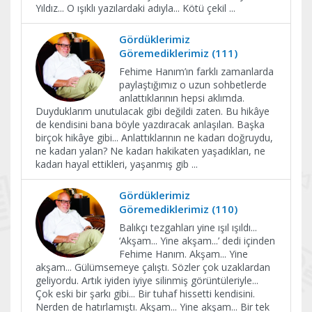
Yıldız... O ışıklı yazılardaki adıyla... Kötü çekil
...
Gördüklerimiz
Göremediklerimiz (111)
Fehime Hanım’ın farklı zamanlarda
paylaştığımız o uzun sohbetlerde
anlattıklarının hepsi aklımda.
Duyduklarım unutulacak gibi değildi zaten. Bu hikâye
de kendisini bana böyle yazdıracak anlaşılan. Başka
birçok hikâye gibi... Anlattıklarının ne kadarı doğruydu,
ne kadarı yalan? Ne kadarı hakikaten yaşadıkları, ne
kadarı hayal ettikleri, yaşanmış gib
...
Gördüklerimiz
Göremediklerimiz (110)
Balıkçı tezgahları yine ışıl ışıldı...
‘Akşam... Yine akşam...’ dedi içinden
Fehime Hanım. Akşam... Yine
akşam... Gülümsemeye çalıştı. Sözler çok uzaklardan
geliyordu. Artık iyiden iyiye silinmiş görüntüleriyle...
Çok eski bir şarkı gibi... Bir tuhaf hissetti kendisini.
Nerden de hatırlamıştı. Akşam... Yine akşam... Bir tek