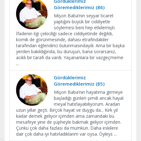
Gördüklerimiz
Göremediklerimiz (86)
Mişon Baba’nın seyyar ticaret
yaptığını büyük bir ciddiyetle
söylemesi beni hep etkilemişti.
İfadenin ilgi çekiciliği sadece ciddiyetinde değildi,
komik de görünmesinde, dahası etrafındakiler
tarafından eğlendirici bulunmasındaydı. Ama bir başka
yerden bakıldığında, bu duruşun, bana sorarsanız,
acıklı bir tarafı da vardı. Yaşananlara bir vazgeçmeme
...
Gördüklerimiz
Göremediklerimiz (85)
Mişon Baba’nın hayatıma girmeye
başladığı günleri şimdi ancak hayal
meyal hatırlayabiliyorum. Aradan
uzun yıllar geçti. Birçok hayat ve duygu da... Kırk yıl
kadar demek geliyor içimden ama zamandaki bu
mesafeye yine de şüpheyle bakmak geliyor içimden.
Çünkü çok daha fazlası da mümkün. Daha eskilere
dair çok daha iyi hatırladıklarım var oysa. Öyleys
...