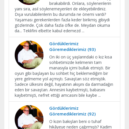
bırakabilirdi. Onlara, söylenenlerin
yanı sıra, asıl söylenemeyenleri de ekleyebilirdiniz.
Dışa vurulabilenlerin bu durumda ne önemi vardı?
Yaşaması gerekenlerden fazla keder birikmiş gibiydi
gözlerinde. Çok daha fazla öfke de. Meydan okuma
da... Teklifini elbette kabul edemezd
...
Gördüklerimiz
Göremediklerimiz (93)
On iki on üç yaşlarındaki o kız kısa
sohbetimizde kelimenin tam
manasıyla içimi bullak etmişti. Bir
oyun gibi başlayan bu sohbet hiç beklemediğim bir
yere gelmeme yol açmıştı. Savaştan söz etmiştik.
Sadece ülkesini değil, hayatının akışını da darmadağın
eden bir savaştan. Annesini kaybetmişti, babasını
kaybetmişti, nefret ettiği amcasını bile kaybe
...
Gördüklerimiz
Göremediklerimiz (92)
O kızın bakışları beni o tuhaf
hikâyeye neden çağırmıştı? Kadim