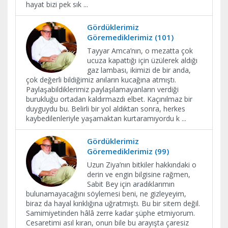
hayat bizi pek sık
...
Gördüklerimiz
Göremediklerimiz (101)
Tayyar Amca’nın, o mezatta çok
ucuza kapattığı için üzülerek aldığı
gaz lambası, ikimizi de bir anda,
çok değerli bildiğimiz anıların kucağına atmıştı.
Paylaşabildiklerimiz paylaşılamayanların verdiği
burukluğu ortadan kaldırmazdı elbet. Kaçınılmaz bir
duyguydu bu. Belirli bir yol aldıktan sonra, herkes
kaybedilenleriyle yaşamaktan kurtaramıyordu k
...
Gördüklerimiz
Göremediklerimiz (99)
Uzun Ziya’nın bitkiler hakkındaki o
derin ve engin bilgisine rağmen,
Sabit Bey için aradıklarımın
bulunamayacağını söylemesi beni, ne gizleyeyim,
biraz da hayal kırıklığına uğratmıştı. Bu bir sitem değil.
Samimiyetinden hâlâ zerre kadar şüphe etmiyorum.
Cesaretimi asıl kıran, onun bile bu arayışta çaresiz