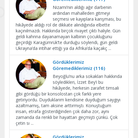
Nizami’nin aldığı ağır darbenin
ardından mahalleden gitmeyi
seçmesi ve kayıplara karışması, bu
hikâyede aldığı rol de dikkate alındığında elbette
kaçınılmazdı. Hakkında birçok rivayet çıktı haliyle. Gün
geldi kahrına dayanamayan kalbinin çocukluğunu
geçirdiği Karagümrük’te durduğu söylendi, gün geldi
Ukrayna’da intihar ettiği ya da Afrika’da kaçakç
...
Gördüklerimiz
Göremediklerimiz (116)
Beyoğlu’nu arka sokakları hakkında
söyledikleri, İzzet Bey’i bu
hikâyede, herkesin zarafet timsali
gibi gördüğü bir konsolostan çok farklı yere
getiriyordu. Duyduklarım kendisine duyduğum saygıyı
azaltmamış, tam aksine arttırmıştı. Konuştuğum
insan, etrafa gösterdiğinden çok daha zor, aynı
zamanda da renkli bir hayattan geçmişti çünkü. Çok
çetin sı
...
Gördüklerimiz