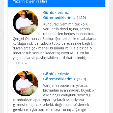
Yazarın Diğer Yazıları
Gördüklerimiz
Göremediklerimiz (129)
Kunduracı Semih’in tek kollu
Varujan’la dostluğuna, şehrin
ruhunu bilen herkes inanabilirdi.
Çengel Osman ve Suskun Şemsettin ile o sahalarda
kurduğu ilişki de futbola tutku derecesinde bağlılık
duyanlarca çok manalı bulunabilirdi. Hele bir de o
amatör ruh sonuna kadar taşınıyorsa... Tüm bu
yaşananlar ve paylaşılabilenler dikkate alındığında
insana
...
Gördüklerimiz
Göremediklerimiz (128)
Varujan’ın babasının yıllarca,
bıkmadan usanmadan, büyük bir
aşkla bağlı olduğunu söylediği
İstanbul’dan apar topar ayrılarak Marsilya’ya
gitmesinin gerçek sebebi, doğrusunu söylemek
gerekirse hiçbir zaman anlaşılmamıştı. Çengel