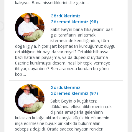
kalışıydı. Bana hissettiklerini dile getiri
...
Gördüklerimiz
Göremediklerimiz (98)
Sabit Bey’in bana hikâyesinin bazı
gizli taraflarını anlatmak
istemesinde kendiliğinden, tüm
doğallığıyla, hiçbir şart koşmadan kurduğumuz duygu
ortaklığının bir payı da var mıydı? Ortaklık bilhassa
bazı hatıraları paylaşma, ya da düpedüz uydurma
üzerine kurulmuştu desem, nasıl bir tepki vermeye
ihtiyaç duyardınız? Ben aramızda kurulan bu gönül
köp
...
Gördüklerimiz
Göremediklerimiz (97)
Sabit Bey’in o küçük terzi
dükkânına elbise diktirmenin çok
dışında amaçlarla gelenlerin
kulaktan kulağa aktardıklarıyla küçük bir efsanenin
inşa edilmesine büyük bir katkıda bulunmaları
sebepsiz değildi. Orada sadece hayatın renkleri