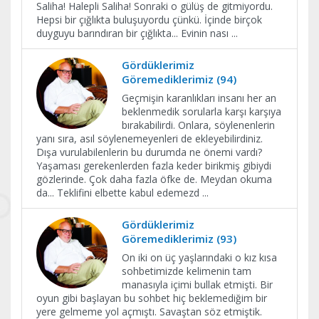
Saliha! Halepli Saliha! Sonraki o gülüş de gitmiyordu.
Hepsi bir çığlıkta buluşuyordu çünkü. İçinde birçok
duyguyu barındıran bir çığlıkta... Evinin nası
...
Gördüklerimiz
Göremediklerimiz (94)
Geçmişin karanlıkları insanı her an
beklenmedik sorularla karşı karşıya
bırakabilirdi. Onlara, söylenenlerin
yanı sıra, asıl söylenemeyenleri de ekleyebilirdiniz.
Dışa vurulabilenlerin bu durumda ne önemi vardı?
Yaşaması gerekenlerden fazla keder birikmiş gibiydi
gözlerinde. Çok daha fazla öfke de. Meydan okuma
da... Teklifini elbette kabul edemezd
...
Gördüklerimiz
Göremediklerimiz (93)
On iki on üç yaşlarındaki o kız kısa
sohbetimizde kelimenin tam
manasıyla içimi bullak etmişti. Bir
oyun gibi başlayan bu sohbet hiç beklemediğim bir
yere gelmeme yol açmıştı. Savaştan söz etmiştik.