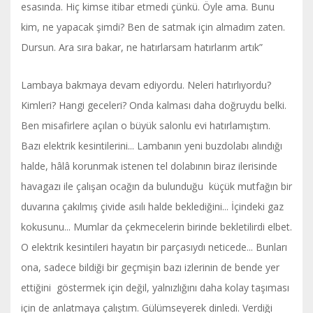
esasında. Hiç kimse itibar etmedi çünkü. Öyle ama. Bunu
kim, ne yapacak şimdi? Ben de satmak için almadım zaten.
Dursun. Ara sıra bakar, ne hatırlarsam hatırlarım artık”
Lambaya bakmaya devam ediyordu. Neleri hatırlıyordu?
Kimleri? Hangi geceleri? Onda kalması daha doğruydu belki.
Ben misafirlere açılan o büyük salonlu evi hatırlamıştım.
Bazı elektrik kesintilerini... Lambanın yeni buzdolabı alındığı
halde, hâlâ korunmak istenen tel dolabının biraz ilerisinde
havagazı ile çalışan ocağın da bulunduğu küçük mutfağın bir
duvarına çakılmış çivide asılı halde beklediğini... İçindeki gaz
kokusunu... Mumlar da çekmecelerin birinde bekletilirdi elbet.
O elektrik kesintileri hayatın bir parçasıydı neticede... Bunları
ona, sadece bildiği bir geçmişin bazı izlerinin de bende yer
ettiğini göstermek için değil, yalnızlığını daha kolay taşıması
için de anlatmaya çalıştım. Gülümseyerek dinledi. Verdiği