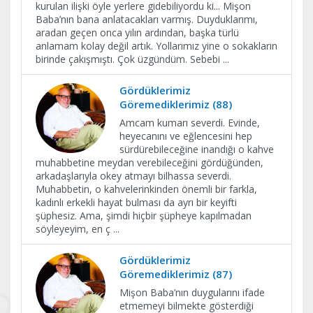
kurulan ilişki öyle yerlere gidebiliyordu ki... Mişon
Baba’nın bana anlatacakları varmış. Duyduklarımı,
aradan geçen onca yılın ardından, başka türlü
anlamam kolay değil artık. Yollarımız yine o sokakların
birinde çakışmıştı. Çok üzgündüm. Sebebi
...
Gördüklerimiz
Göremediklerimiz (88)
Amcam kumarı severdi. Evinde,
heyecanını ve eğlencesini hep
sürdürebileceğine inandığı o kahve
muhabbetine meydan verebileceğini gördüğünden,
arkadaşlarıyla okey atmayı bilhassa severdi.
Muhabbetin, o kahvelerinkinden önemli bir farkla,
kadınlı erkekli hayat bulması da ayrı bir keyifti
şüphesiz. Ama, şimdi hiçbir şüpheye kapılmadan
söyleyeyim, en ç
...
Gördüklerimiz
Göremediklerimiz (87)
Mişon Baba’nın duygularını ifade
etmemeyi bilmekte gösterdiği