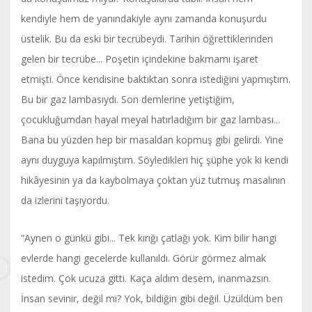
kendiyle hem de yanındakiyle aynı zamanda konuşurdu
üstelik. Bu da eski bir tecrübeydi. Tarihin öğrettiklerinden
gelen bir tecrübe... Poşetin içindekine bakmamı işaret
etmişti. Önce kendisine baktıktan sonra istediğini yapmıştım.
Bu bir gaz lambasıydı. Son demlerine yetiştiğim,
çocukluğumdan hayal meyal hatırladığım bir gaz lambası...
Bana bu yüzden hep bir masaldan kopmuş gibi gelirdi. Yine
aynı duyguya kapılmıştım. Söyledikleri hiç şüphe yok ki kendi
hikâyesinin ya da kaybolmaya çoktan yüz tutmuş masalının
da izlerini taşıyordu.
“Aynen o günkü gibi... Tek kırığı çatlağı yok. Kim bilir hangi
evlerde hangi gecelerde kullanıldı. Görür görmez almak
istedim. Çok ucuza gitti. Kaça aldım desem, inanmazsın.
İnsan sevinir, değil mi? Yok, bildiğin gibi değil. Üzüldüm ben