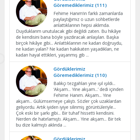
Göremediklerimiz (111)
Fehime Hanım’ın farklı zamanlarda
paylaştığımız o uzun sohbetlerde
anlattıklarının hepsi aklımda.
Duyduklarım unutulacak gibi değildi zaten. Bu hikâye
de kendisini bana böyle yazdıracak anlaşılan. Başka
birçok hikâye gibi... Anlattıklarının ne kadarı doğruydu,
ne kadarı yalan? Ne kadarı hakikaten yaşadıkları, ne
kadarı hayal ettikleri, yaşanmış gib
...
Gördüklerimiz
Göremediklerimiz (110)
Balıkçı tezgahları yine ışıl ışıldı...
‘Akşam... Yine akşam...’ dedi içinden
Fehime Hanım. Akşam... Yine
akşam... Gülümsemeye çalıştı. Sözler çok uzaklardan
geliyordu. Artık iyiden iyiye silinmiş görüntüleriyle...
Çok eski bir şarkı gibi... Bir tuhaf hissetti kendisini.
Nerden de hatırlamıştı. Akşam... Yine akşam... Bir tek
bu dize kalmıştı aklında
...
Gördüklerimiz