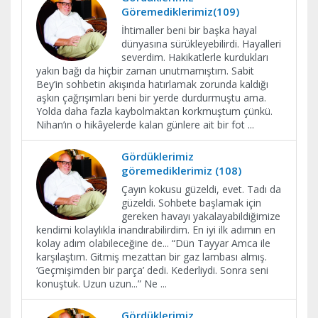
Göremediklerimiz(109)
İhtimaller beni bir başka hayal
dünyasına sürükleyebilirdi. Hayalleri
severdim. Hakikatlerle kurdukları
yakın bağı da hiçbir zaman unutmamıştım. Sabit
Bey’in sohbetin akışında hatırlamak zorunda kaldığı
aşkın çağrışımları beni bir yerde durdurmuştu ama.
Yolda daha fazla kaybolmaktan korkmuştum çünkü.
Nihan’ın o hikâyelerde kalan günlere ait bir fot
...
Gördüklerimiz
göremediklerimiz (108)
Çayın kokusu güzeldi, evet. Tadı da
güzeldi. Sohbete başlamak için
gereken havayı yakalayabildiğimize
kendimi kolaylıkla inandırabilirdim. En iyi ilk adımın en
kolay adım olabileceğine de... “Dün Tayyar Amca ile
karşılaştım. Gitmiş mezattan bir gaz lambası almış.
‘Geçmişimden bir parça’ dedi. Kederliydi. Sonra seni
konuştuk. Uzun uzun...” Ne
...
Gördüklerimiz