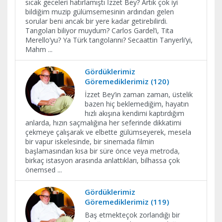
sıcak geceleri hatırlamıştı İzzet Bey? Artık çok iyi
bildiğim muzip gülümsemesinin ardından gelen
sorular beni ancak bir yere kadar getirebilirdi.
Tangoları biliyor muydum? Carlos Gardel’i, Tita
Merello’yu? Ya Türk tangolarını? Secaattin Tanyerli’yi,
Mahm
...
Gördüklerimiz
Göremediklerimiz (120)
İzzet Bey’in zaman zaman, üstelik
bazen hiç beklemediğim, hayatın
hızlı akışına kendimi kaptırdığım
anlarda, hızın saçmalığına her seferinde dikkatimi
çekmeye çalışarak ve elbette gülümseyerek, mesela
bir vapur iskelesinde, bir sinemada filmin
başlamasından kısa bir süre önce veya metroda,
birkaç istasyon arasında anlattıkları, bilhassa çok
önemsed
...
Gördüklerimiz
Göremediklerimiz (119)
Baş etmekteçok zorlandığı bir