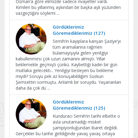
Osman’a göre elimizde sadece rivayetler vardı.
Kimileri bu yıllanmış aşkından bir başka aşk yüzünden
vazgeçtiğini söylemi
...
Gördüklerimiz
Göremediklerimiz (127)
Semih’in kayıplara karışan Şaziye’yi
tüm aramalarına rağmen
bulamayışıyla gelen yenilgiyi
kabullenmesi çok uzun zamanını almıştı. Yıllar
beklemekle geçmişti çünkü. Kaybettiği kadın bir gün
mutlaka gelecekti... Yenilgiyi besleyen bu bekleme
miydi? Soruyu pek az konuşabildiğim Suskun
Şemsettin sormuştu. Anlamlı bir soruydu. Yaşananları
daha da çok dü
...
Gördüklerimiz
Göremediklerimiz (125)
Kunduracı Semih’in tarihi elbette o
asla unutamadığı misket
şampiyonluğundan ibaret değildi.
Gerçekler bu tarihe girildiğinde yavaş yavaş ortaya