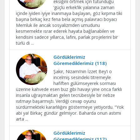
eksiğini örtmek için tutunduğu
‘güçlü erkek’lik yalanına zaman
içinde iyiden iyiye inanmaya başlayan, göz kırpma tiki
başına birkaç kez fena bela açmış palavracı boyacı
Memluk ile ancak sosyalizmden umudunu
kesmemekte ısrar ederek hayata bağlanabilen ve
kendisini sadece yıllarca, lafını, parlak projelerini bir
türlü di
...
Gördüklerimiz
Göremediklerimiz (118)
Şakir, Nizami’nin İzzet Bey’i o
incelmiş sesindeki titremeyle
hafiften gülümseyerek sorması
üzerine kahvede esen buz gibi havayı yine onca farklı
insanla uğraşmaktan gelen tecrübesiyle bir nebze
ısıtmayı başarmıştı. Verdiği cevap oyunu
sürdürmekteki kararlılığını göstermeye yetiyordu. “Yok
abi ya! Birkaç gündür gelmiyor. Baharda onun astımı
arta
...
Gördüklerimiz
Göremediklerimiz (117)