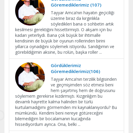
Göremediklerimiz (107)
Tayyar Amca’nın hayatın geçiciliği
üzerine biraz da kırgınlıkla
söyledikleri bana o sohbetin artık
kesilmesi gerektiğini hissettirmişti. O akşam için bu
kadarı yeterliydi. Bana çok büyük bir ihtimalle
kendisinin de büyük bir oyunun rollerinden birini
yıllarca oynadığını söylemek istiyordu. Sandığımın ve
görebildiğimin aksine, bu rolün, başka roller
...
Gördüklerimiz
Göremediklerimiz(106)
Tayyar Amca’nın terzilik bilgisinden
ve geçmişimden söz etmesi beni
hem şaşırtmış hem de doğrusunu
söylemem gerekirse kızdırmıştı. Kızgınlığım bu
devamlı hayrette kalma halinden bir türlü
kurtulamadığımı görmemden mi kaynaklanıyordu? Bu
mümkündü. Kendimi beni nereye götüreceğini
bilemediğim bir bocalamanın kucağında
hissediyordum ayrıca. Ona, belki
...