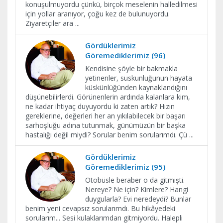
konuşulmuyordu çünkü, birçok meselenin halledilmesi
için yollar aranıyor, çoğu kez de bulunuyordu.
Ziyaretçiler ara
...
Gördüklerimiz
Göremediklerimiz (96)
Kendisine şöyle bir bakmakla
yetinenler, suskunluğunun hayata
küskünlüğünden kaynaklandığını
düşünebilirlerdi. Görünenlerin ardında kalanlara kim,
ne kadar ihtiyaç duyuyordu ki zaten artık? Hızın
gereklerine, değerleri her an yıkılabilecek bir başarı
sarhoşluğu adına tutunmak, günümüzün bir başka
hastalığı değil miydi? Sorular benim sorularımdı. Çü
...
Gördüklerimiz
Göremediklerimiz (95)
Otobüsle beraber o da gitmişti.
Nereye? Ne için? Kimlere? Hangi
duygularla? Evi neredeydi? Bunlar
benim yeni cevapsız sorularımdı. Bu hikâyedeki
sorularım... Sesi kulaklarımdan gitmiyordu. Halepli