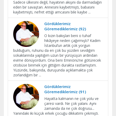
Sadece ülkesini değil, hayatının akışını da darmadağın
eden bir savaştan. Annesini kaybetmişti, babasını
kaybetmişti, nefret ettiği amcasını bile kaybe
...
Gördüklerimiz
Göremediklerimiz (92)
O kızın bakışları beni o tuhaf
hikâyeye neden çağırmıştı? Kadim
İstanbul’un artık çok yorgun
bulduğum, ruhunu da en çok bu yüzden sevdiğim
sokaklarında yaptığım uzun bir yürüyüşün ardından
evime dönüyordum. Ona beni Eminönü’ne götürecek
otobüse binmek için gittiğim durakta rastlamıştım.
Yüzünde, bakışında, duruşunda açıklamakta çok
zorlandığım bir
...
Gördüklerimiz
Göremediklerimiz (91)
Hayatta kalmanın ne çok yolu ve
çaresi vardı. Ne çok yalanı. Aynı
zamanda da ne çok doğrusu...
Yanındaki iki küçük erkek çocuğu dikkatimi çekmişti.