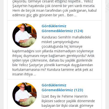
çıkıyordu. Girmeye cesaret ettiğiniz nispette... Yelloz
Şaziye’nin hayatında çok önemli bir yeri vardı mesela.
Hem de birçok insan tarafından çok yadırganan, kabul
edilmesi güç gibi görünen bir yeri... Ben
...
Gördüklerimiz
Göremediklerimiz (124)
Kunduracı Semih’in mahalledeki
misket şampiyonluğunu
çocukluğunda hiç kimseye
kaptırmadığını son yıllarda mütemadiyen söylemeye
ihtiyaç duymasını neye bağlamam gerekiyordu? Artık
iyiden iyiye çökmesine, dahası bu yaşlılık günlerinde
bile Yelloz Şaziye’ye yönelik karmaşık duygularından
kurtulamamasına mı? Kundura tamirine artık pek az
insanın ihtiya
...
Gördüklerimiz
Göremediklerimiz (123)
İzzet Bey ile Fehime Hanım’ın
ilişkisini sadece yaşlılık döneminde
başlayan bir ilişki olarak görmeye