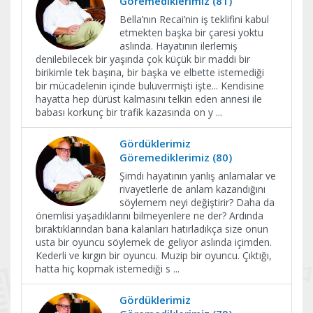
Göremediklerimiz (81)
Bella’nın Recai’nin iş teklifini kabul
etmekten başka bir çaresi yoktu
aslında. Hayatının ilerlemiş
denilebilecek bir yaşında çok küçük bir maddi bir
birikimle tek başına, bir başka ve elbette istemediği
bir mücadelenin içinde buluvermişti işte... Kendisine
hayatta hep dürüst kalmasını telkin eden annesi ile
babası korkunç bir trafik kazasında on y
...
Gördüklerimiz
Göremediklerimiz (80)
Şimdi hayatının yanlış anlamalar ve
rivayetlerle de anlam kazandığını
söylemem neyi değiştirir? Daha da
önemlisi yaşadıklarını bilmeyenlere ne der? Ardında
bıraktıklarından bana kalanları hatırladıkça size onun
usta bir oyuncu söylemek de geliyor aslında içimden.
Kederli ve kırgın bir oyuncu. Muzip bir oyuncu. Çıktığı,
hatta hiç kopmak istemediği s
...
Gördüklerimiz