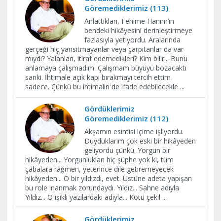
Göremediklerimiz (113)
Anlattıkları, Fehime Hanım’ın
bendeki hikâyesini derinleştirmeye
fazlasıyla yetiyordu. Aralarında
gerçeği hiç yansıtmayanlar veya çarpıtanlar da var
mıydı? Yalanları, itiraf edemedikleri? Kim bilir... Bunu
anlamaya çalışmadım. Çalışmam büyüyü bozacaktı
sanki. İhtimale açık kapı bırakmayı tercih ettim
sadece. Çünkü bu ihtimalin de ifade edebilecekle
...
Gördüklerimiz
Göremediklerimiz (112)
Akşamın esintisi içime işliyordu.
Duyduklarım çok eski bir hikâyeden
geliyordu çünkü. Yorgun bir
hikâyeden... Yorgunlukları hiç şüphe yok ki, tüm
çabalara rağmen, yeterince dile getiremeyecek
hikâyeden... O bir yıldızdı, evet. Üstüne adeta yapışan
bu role inanmak zorundaydı. Yıldız... Sahne adıyla
Yıldız... O ışıklı yazılardaki adıyla... Kötü çekil
...
Gördüklerimiz