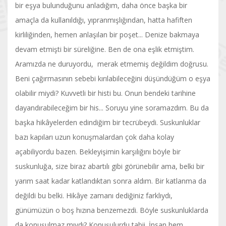
bir eşya bulunduğunu anladığım, daha önce başka bir
amaçla da kullanıldığı, yıpranmışlığından, hatta hafiften
kirliliğinden, hemen anlaşılan bir poşet... Denize bakmaya
devam etmişti bir süreliğine. Ben de ona eşlik etmiştim.
Aramızda ne duruyordu, merak etmemiş değildim doğrusu.
Beni çağırmasının sebebi kırılabileceğini düşündüğüm o eşya
olabilir miydi? Kuvvetli bir histi bu. Onun bendeki tarihine
dayandırabileceğim bir his... Soruyu yine soramazdım. Bu da
başka hikâyelerden edindiğim bir tecrübeydi. Suskunluklar
bazı kapıları uzun konuşmalardan çok daha kolay
açabiliyordu bazen. Bekleyişimin karşılığını böyle bir
suskunluğa, size biraz abartılı gibi görünebilir ama, belki bir
yarım saat kadar katlandıktan sonra aldım. Bir katlanma da
değildi bu belki. Hikâye zamanı dediğiniz farklıydı,
günümüzün o boş hızına benzemezdi. Böyle suskunluklarda
da konuşulmaz mıydı? Konuşulurdu tabii. İnsan hem