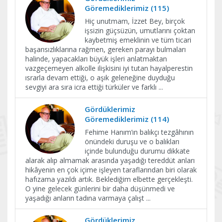
Göremediklerimiz (115)
Hiç unutmam, İzzet Bey, birçok
işsizin güçsüzün, umutlarını çoktan
kaybetmiş emeklinin ve tüm ticari
başarısızlıklarına rağmen, gereken parayı bulmaları
halinde, yapacakları büyük işleri anlatmaktan
vazgeçemeyen alkolle ilişkisini iyi tutan hayalperestin
ısrarla devam ettiği, o aşık geleneğine duyduğu
sevgiyi ara sıra icra ettiği türküler ve farklı
...
Gördüklerimiz
Göremediklerimiz (114)
Fehime Hanım’ın balıkçı tezgâhının
önündeki duruşu ve o balıkları
içinde bulunduğu durumu dikkate
alarak alıp almamak arasında yaşadığı tereddüt anları
hikâyenin en çok içime işleyen taraflarından biri olarak
hafızama yazıldı artık. Beklediğim elbette gerçekleşti.
O yine gelecek günlerini bir daha düşünmedi ve
yaşadığı anların tadına varmaya çalışt
...
Gördüklerimiz