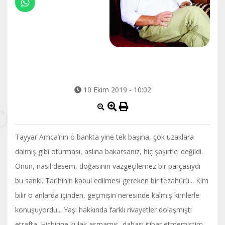
10 Ekim 2019 - 10:02
Tayyar Amca’nın o bankta yine tek başına, çok uzaklara
dalmış gibi oturması, aslına bakarsanız, hiç şaşırtıcı değildi.
Onun, nasıl desem, doğasının vazgeçilemez bir parçasıydı
bu sanki. Tarihinin kabul edilmesi gereken bir tezahürü... Kim
bilir o anlarda içinden, geçmişin neresinde kalmış kimlerle
konuşuyordu... Yaşı hakkında farklı rivayetler dolaşmıştı
etrafta. Hiçbirine kulak asmamış, dahası itibar etmemiştim.