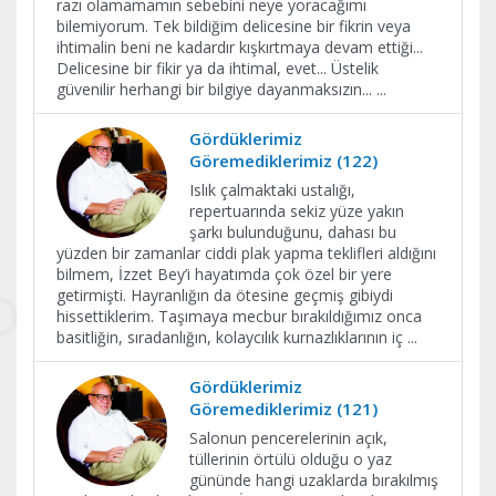
razı olamamamın sebebini neye yoracağımı
bilemiyorum. Tek bildiğim delicesine bir fikrin veya
ihtimalin beni ne kadardır kışkırtmaya devam ettiği...
Delicesine bir fikir ya da ihtimal, evet... Üstelik
güvenilir herhangi bir bilgiye dayanmaksızın...
...
Gördüklerimiz
Göremediklerimiz (122)
Islık çalmaktaki ustalığı,
repertuarında sekiz yüze yakın
şarkı bulunduğunu, dahası bu
yüzden bir zamanlar ciddi plak yapma teklifleri aldığını
bilmem, İzzet Bey’i hayatımda çok özel bir yere
getirmişti. Hayranlığın da ötesine geçmiş gibiydi
hissettiklerim. Taşımaya mecbur bırakıldığımız onca
basitliğin, sıradanlığın, kolaycılık kurnazlıklarının iç
...
Gördüklerimiz
Göremediklerimiz (121)
Salonun pencerelerinin açık,
tüllerinin örtülü olduğu o yaz
gününde hangi uzaklarda bırakılmış