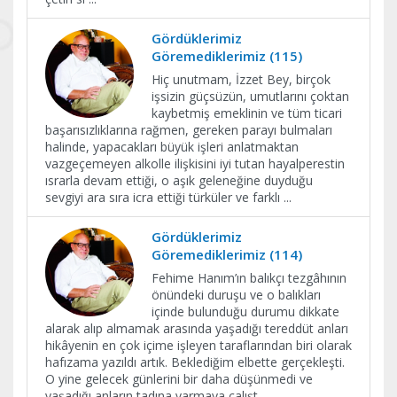
Gördüklerimiz
Göremediklerimiz (115)
Hiç unutmam, İzzet Bey, birçok
işsizin güçsüzün, umutlarını çoktan
kaybetmiş emeklinin ve tüm ticari
başarısızlıklarına rağmen, gereken parayı bulmaları
halinde, yapacakları büyük işleri anlatmaktan
vazgeçemeyen alkolle ilişkisini iyi tutan hayalperestin
ısrarla devam ettiği, o aşık geleneğine duyduğu
sevgiyi ara sıra icra ettiği türküler ve farklı
...
Gördüklerimiz
Göremediklerimiz (114)
Fehime Hanım’ın balıkçı tezgâhının
önündeki duruşu ve o balıkları
içinde bulunduğu durumu dikkate
alarak alıp almamak arasında yaşadığı tereddüt anları
hikâyenin en çok içime işleyen taraflarından biri olarak
hafızama yazıldı artık. Beklediğim elbette gerçekleşti.
O yine gelecek günlerini bir daha düşünmedi ve
yaşadığı anların tadına varmaya çalışt
...