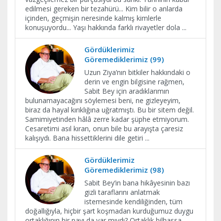
edilmesi gereken bir tezahürü... Kim bilir o anlarda
içinden, geçmişin neresinde kalmış kimlerle
konuşuyordu... Yaşı hakkında farklı rivayetler dola
...
Gördüklerimiz
Göremediklerimiz (99)
Uzun Ziya’nın bitkiler hakkındaki o
derin ve engin bilgisine rağmen,
Sabit Bey için aradıklarımın
bulunamayacağını söylemesi beni, ne gizleyeyim,
biraz da hayal kırıklığına uğratmıştı. Bu bir sitem değil.
Samimiyetinden hâlâ zerre kadar şüphe etmiyorum.
Cesaretimi asıl kıran, onun bile bu arayışta çaresiz
kalışıydı. Bana hissettiklerini dile getiri
...
Gördüklerimiz
Göremediklerimiz (98)
Sabit Bey’in bana hikâyesinin bazı
gizli taraflarını anlatmak
istemesinde kendiliğinden, tüm
doğallığıyla, hiçbir şart koşmadan kurduğumuz duygu
ortaklığının bir payı da var mıydı? Ortaklık bilhassa