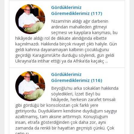
Gördüklerimiz
Göremediklerimiz (117)
Nizami’nin aldığı ağır darbenin
ardından mahalleden gitmeyi
seçmesi ve kayıplara karışması, bu
hikâyede aldığı rol de dikkate alındığında elbette
kaçınılmazdı. Hakkında birçok rivayet çıktı haliyle. Gün
geldi kahrına dayanamayan kalbinin çocukluğunu
geçirdiği Karagümrük’te durduğu söylendi, gün geldi
Ukrayna’da intihar ettiği ya da Afrika’da kaçakç
...
Gördüklerimiz
Göremediklerimiz (116)
Beyoğlu’nu arka sokakları hakkında
söyledikleri, İzzet Bey’i bu
hikâyede, herkesin zarafet timsali
gibi gördüğü bir konsolostan çok farklı yere
getiriyordu. Duyduklarım kendisine duyduğum saygıyı
azaltmamış, tam aksine arttırmıştı. Konuştuğum
insan, etrafa gösterdiğinden çok daha zor, aynı
zamanda da renkli bir hayattan geçmişti çünkü. Çok
çetin sı
...