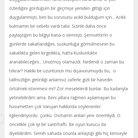
özlediğini gördüğüm bir geçmişe yeniden gittiği için
duygulanmıştı, ben bu sorusunu acıklı bulduğum için... Acıklı
bulmamın bir sebebi vardı tabii. Sizinle daha önce
paylaştığım bu bilgiyi bana o vermişti. Şemsettin’in o
günlerde sakatlandığını, suskunluğa gömülmesinin bu
sakatlıkta gelen kırgınlıkta, hatta küskünlükte
aranabileceğini... Unutmuş olamazdı. Nedendi o zaman bu
tekrar? Hakiki bir üzüntünün mü dışavurumuydu bu, o
talihsizliğin getirdiği anlamsız zaferle gizli bir hasedin
örtülmek istenmesi mi? Zor meselelerdi bunlar. Bu kadarıyla
yetinebilirdim ama. Beni yıllara rağmen aşılamayan bu
husumetten çok Varujan hakkında söylenenler
ilgilendiriyordu çünkü. Osman’ın anıları yine önemliydi. O
öncelikle çok iyi bir santrhaftı. Bir oyun kurucu da
diyebilirdim. Semih sahada onunla anlaştığı gibi hiç kimseyle