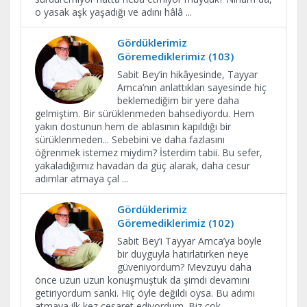
o yasak aşk yaşadığı ve adını hâlâ
...
Gördüklerimiz
Göremediklerimiz (103)
Sabit Bey’in hikâyesinde, Tayyar
Amca’nın anlattıkları sayesinde hiç
beklemediğim bir yere daha
gelmiştim. Bir sürüklenmeden bahsediyordu. Hem
yakın dostunun hem de ablasının kapıldığı bir
sürüklenmeden... Sebebini ve daha fazlasını
öğrenmek istemez miydim? İsterdim tabii. Bu sefer,
yakaladığımız havadan da güç alarak, daha cesur
adımlar atmaya çal
...
Gördüklerimiz
Göremediklerimiz (102)
Sabit Bey’i Tayyar Amca’ya böyle
bir duyguyla hatırlatırken neye
güveniyordum? Mevzuyu daha
önce uzun uzun konuşmuştuk da şimdi devamını
getiriyordum sanki. Hiç öyle değildi oysa. Bu adımı
atmaya ilk kez cesaret ediyordum. Biz çok