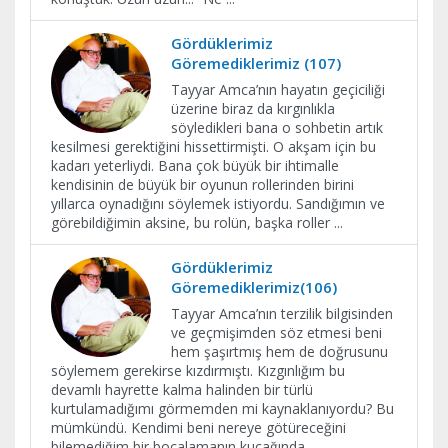
Gördüklerimiz
Göremediklerimiz (107)
Tayyar Amca’nın hayatın geçiciliği
üzerine biraz da kırgınlıkla
söyledikleri bana o sohbetin artık
kesilmesi gerektiğini hissettirmişti. O akşam için bu
kadarı yeterliydi. Bana çok büyük bir ihtimalle
kendisinin de büyük bir oyunun rollerinden birini
yıllarca oynadığını söylemek istiyordu. Sandığımın ve
görebildiğimin aksine, bu rolün, başka roller
...
Gördüklerimiz
Göremediklerimiz(106)
Tayyar Amca’nın terzilik bilgisinden
ve geçmişimden söz etmesi beni
hem şaşırtmış hem de doğrusunu
söylemem gerekirse kızdırmıştı. Kızgınlığım bu
devamlı hayrette kalma halinden bir türlü
kurtulamadığımı görmemden mi kaynaklanıyordu? Bu
mümkündü. Kendimi beni nereye götüreceğini
bilemediğim bir bocalamanın kucağında