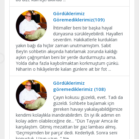
Gördüklerimiz
Göremediklerimiz(109)
İhtimaller beni bir başka hayal
dünyasına sürükleyebilirdi. Hayalleri
severdim. Hakikatlerle kurdukları
yakın bağı da hiçbir zaman unutmamıştım. Sabit
Bey’in sohbetin akışında hatırlamak zorunda kaldığı
aşkın çağrışımları beni bir yerde durdurmuştu ama.
Yolda daha fazla kaybolmaktan korkmuştum çünkü.
Nihan’ın o hikâyelerde kalan günlere ait bir fot
...
Gördüklerimiz
göremediklerimiz (108)
Çayın kokusu güzeldi, evet. Tadı da
güzeldi. Sohbete başlamak için
gereken havayı yakalayabildiğimize
kendimi kolaylıkla inandırabilirdim. En iyi ilk adımın en
kolay adım olabileceğine de... “Dün Tayyar Amca ile
karşılaştım. Gitmiş mezattan bir gaz lambası almış.
‘Geçmişimden bir parça’ dedi. Kederliydi. Sonra seni
konuştuk. Uzun uzun...” Ne
...