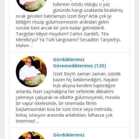
tüllerinin örtülü olduğu o yaz
gününde hangi uzaklarda bırakılmış
sıcak geceleri hatırlamıştı İzzet Bey? Artık çok iyi
bildiğim muzip gülümsemesinin ardından gelen
sorular beni ancak bir yere kadar getirebilirdi.
Tangoları biliyor muydum? Carlos Gardel’i, Tita
Merello’yu? Ya Türk tangolarını? Secaattin Tanyerli’yi,
Mahm
...
Gördüklerimiz
Göremediklerimiz (120)
İzzet Bey’in zaman zaman, üstelik
bazen hiç beklemediğim, hayatın
hızlı akışına kendimi kaptırdığım
anlarda, hızın saçmalığına her seferinde dikkatimi
çekmeye çalışarak ve elbette gülümseyerek, mesela
bir vapur iskelesinde, bir sinemada filmin
başlamasından kısa bir süre önce veya metroda,
birkaç istasyon arasında anlattıkları, bilhassa çok
önemsed
...
Gördüklerimiz