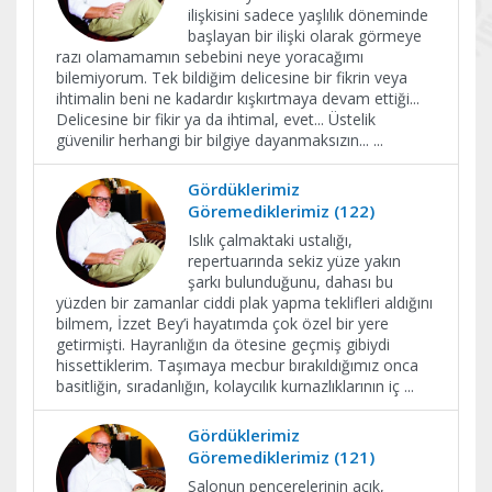
ilişkisini sadece yaşlılık döneminde
başlayan bir ilişki olarak görmeye
razı olamamamın sebebini neye yoracağımı
bilemiyorum. Tek bildiğim delicesine bir fikrin veya
ihtimalin beni ne kadardır kışkırtmaya devam ettiği...
Delicesine bir fikir ya da ihtimal, evet... Üstelik
güvenilir herhangi bir bilgiye dayanmaksızın...
...
Gördüklerimiz
Göremediklerimiz (122)
Islık çalmaktaki ustalığı,
repertuarında sekiz yüze yakın
şarkı bulunduğunu, dahası bu
yüzden bir zamanlar ciddi plak yapma teklifleri aldığını
bilmem, İzzet Bey’i hayatımda çok özel bir yere
getirmişti. Hayranlığın da ötesine geçmiş gibiydi
hissettiklerim. Taşımaya mecbur bırakıldığımız onca
basitliğin, sıradanlığın, kolaycılık kurnazlıklarının iç
...
Gördüklerimiz
Göremediklerimiz (121)
Salonun pencerelerinin açık,