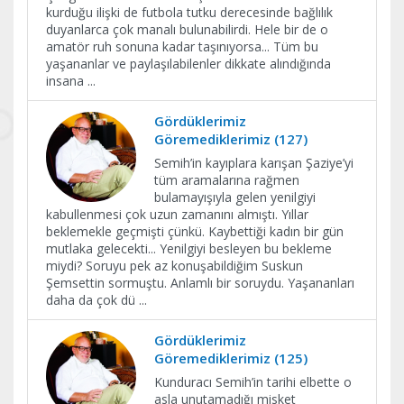
kurduğu ilişki de futbola tutku derecesinde bağlılık
duyanlarca çok manalı bulunabilirdi. Hele bir de o
amatör ruh sonuna kadar taşınıyorsa... Tüm bu
yaşananlar ve paylaşılabilenler dikkate alındığında
insana
...
Gördüklerimiz
Göremediklerimiz (127)
Semih’in kayıplara karışan Şaziye’yi
tüm aramalarına rağmen
bulamayışıyla gelen yenilgiyi
kabullenmesi çok uzun zamanını almıştı. Yıllar
beklemekle geçmişti çünkü. Kaybettiği kadın bir gün
mutlaka gelecekti... Yenilgiyi besleyen bu bekleme
miydi? Soruyu pek az konuşabildiğim Suskun
Şemsettin sormuştu. Anlamlı bir soruydu. Yaşananları
daha da çok dü
...
Gördüklerimiz
Göremediklerimiz (125)
Kunduracı Semih’in tarihi elbette o
asla unutamadığı misket