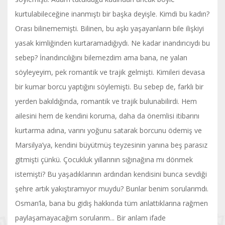
kurtulabileceğine inanmıştı bir başka deyişle. Kimdi bu kadın?
Orası bilinememişti. Bilinen, bu aşkı yaşayanların bile ilişkiyi
yasak kimliğinden kurtaramadığıydı. Ne kadar inandırıcıydı bu
sebep? İnandırıcılığını bilemezdim ama bana, ne yalan
söyleyeyim, pek romantik ve trajik gelmişti. Kimileri devasa
bir kumar borcu yaptığını söylemişti. Bu sebep de, farklı bir
yerden bakıldığında, romantik ve trajik bulunabilirdi. Hem
ailesini hem de kendini koruma, daha da önemlisi itibarını
kurtarma adına, varını yoğunu satarak borcunu ödemiş ve
Marsilya’ya, kendini büyütmüş teyzesinin yanına beş parasız
gitmişti çünkü. Çocukluk yıllarının sığınağına mı dönmek
istemişti? Bu yaşadıklarının ardından kendisini bunca sevdiği
şehre artık yakıştıramıyor muydu? Bunlar benim sorularımdı.
Osman’la, bana bu gidiş hakkında tüm anlattıklarına rağmen
paylaşamayacağım sorularım... Bir anlam ifade