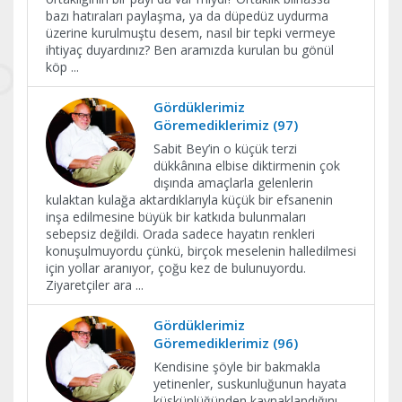
bazı hatıraları paylaşma, ya da düpedüz uydurma
üzerine kurulmuştu desem, nasıl bir tepki vermeye
ihtiyaç duyardınız? Ben aramızda kurulan bu gönül
köp
...
Gördüklerimiz
Göremediklerimiz (97)
Sabit Bey’in o küçük terzi
dükkânına elbise diktirmenin çok
dışında amaçlarla gelenlerin
kulaktan kulağa aktardıklarıyla küçük bir efsanenin
inşa edilmesine büyük bir katkıda bulunmaları
sebepsiz değildi. Orada sadece hayatın renkleri
konuşulmuyordu çünkü, birçok meselenin halledilmesi
için yollar aranıyor, çoğu kez de bulunuyordu.
Ziyaretçiler ara
...
Gördüklerimiz
Göremediklerimiz (96)
Kendisine şöyle bir bakmakla
yetinenler, suskunluğunun hayata
küskünlüğünden kaynaklandığını