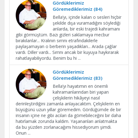
Gördüklerimiz
Göremediklerimiz (84)
Bella’yı, içinde kalan o sesleri hiçbir
şekilde dışa vuramadığını söylediği
anlarda, bir eski trajedi kahramanı
gibi görmüştüm. Bazı gizleri saklamaya mecbur
bırakılanlar... Kralının sırrını etrafındakilerle
paylaşamayan o berberin yaşadıkları... Arada çağlar
vardı. Diller vardı... Sırrını ancak bir kuyuya haykırarak
rahatlayabiliyordu. Benim bu hi
...
Gördüklerimiz
Göremediklerimiz (83)
Bella’yı hayatımın en önemli
kahramanlarından biri yapan
çelişkilerin hikâyeyi nasıl
derinleştirdiğini zamanla anlayacaktım. Çelişkilerin en
büyüğünü uzun yıllar göremedim. Gördüğümde de bir
insanın içine ne gibi acıları da gömebileceğini bir daha
hatırlamak zorunda kaldım. Yaşananları anlatmakta
da bu yüzden zorlanacağımı hissediyorum şimdi.
Onun
...