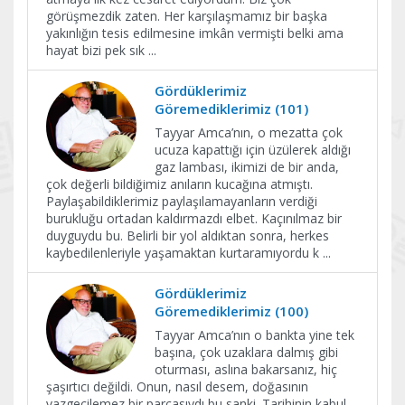
görüşmezdik zaten. Her karşılaşmamız bir başka
yakınlığın tesis edilmesine imkân vermişti belki ama
hayat bizi pek sık
...
Gördüklerimiz
Göremediklerimiz (101)
Tayyar Amca’nın, o mezatta çok
ucuza kapattığı için üzülerek aldığı
gaz lambası, ikimizi de bir anda,
çok değerli bildiğimiz anıların kucağına atmıştı.
Paylaşabildiklerimiz paylaşılamayanların verdiği
burukluğu ortadan kaldırmazdı elbet. Kaçınılmaz bir
duyguydu bu. Belirli bir yol aldıktan sonra, herkes
kaybedilenleriyle yaşamaktan kurtaramıyordu k
...
Gördüklerimiz
Göremediklerimiz (100)
Tayyar Amca’nın o bankta yine tek
başına, çok uzaklara dalmış gibi
oturması, aslına bakarsanız, hiç
şaşırtıcı değildi. Onun, nasıl desem, doğasının
vazgeçilemez bir parçasıydı bu sanki. Tarihinin kabul