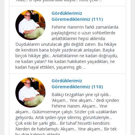
Gördüklerimiz
Göremediklerimiz (111)
Fehime Hanım’ın farklı zamanlarda
paylaştığımız o uzun sohbetlerde
anlattıklarının hepsi aklımda.
Duyduklarım unutulacak gibi değildi zaten. Bu hikâye
de kendisini bana böyle yazdıracak anlaşılan. Başka
birçok hikâye gibi... Anlattıklarının ne kadarı doğruydu,
ne kadarı yalan? Ne kadarı hakikaten yaşadıkları, ne
kadarı hayal ettikleri, yaşanmış gib
...
Gördüklerimiz
Göremediklerimiz (110)
Balıkçı tezgahları yine ışıl ışıldı...
‘Akşam... Yine akşam...’ dedi içinden
Fehime Hanım. Akşam... Yine
akşam... Gülümsemeye çalıştı. Sözler çok uzaklardan
geliyordu. Artık iyiden iyiye silinmiş görüntüleriyle...
Çok eski bir şarkı gibi... Bir tuhaf hissetti kendisini.
Nerden de hatırlamıştı. Akşam... Yine akşam... Bir tek
bu dize kalmıştı aklında
...