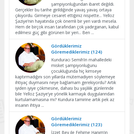
şampiyonluğundan ibaret değildi.
Gerçekler bu tarihe girildiğinde yavaş yavaş ortaya
çıkıyordu. Girmeye cesaret ettiğiniz nispette... Yelloz
Şaziye’nin hayatında çok önemli bir yeri vardı mesela.
Hem de birçok insan tarafından çok yadırganan, kabul
edilmesi güç gibi görünen bir yeri... Ben
...
Gördüklerimiz
Göremediklerimiz (124)
Kunduracı Semih’in mahalledeki
misket şampiyonluğunu
çocukluğunda hiç kimseye
kaptırmadığını son yıllarda mütemadiyen söylemeye
ihtiyaç duymasını neye bağlamam gerekiyordu? Artık
iyiden iyiye çökmesine, dahası bu yaşlılık günlerinde
bile Yelloz Şaziye’ye yönelik karmaşık duygularından
kurtulamamasına mı? Kundura tamirine artık pek az
insanın ihtiya
...
Gördüklerimiz
Göremediklerimiz (123)
İzzet Bey ile Fehime Hanım’ın