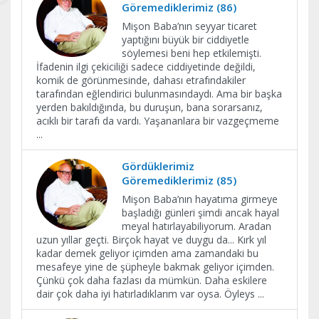
Göremediklerimiz (86)
Mişon Baba’nın seyyar ticaret
yaptığını büyük bir ciddiyetle
söylemesi beni hep etkilemişti.
İfadenin ilgi çekiciliği sadece ciddiyetinde değildi,
komik de görünmesinde, dahası etrafındakiler
tarafından eğlendirici bulunmasındaydı. Ama bir başka
yerden bakıldığında, bu duruşun, bana sorarsanız,
acıklı bir tarafı da vardı. Yaşananlara bir vazgeçmeme
...
Gördüklerimiz
Göremediklerimiz (85)
Mişon Baba’nın hayatıma girmeye
başladığı günleri şimdi ancak hayal
meyal hatırlayabiliyorum. Aradan
uzun yıllar geçti. Birçok hayat ve duygu da... Kırk yıl
kadar demek geliyor içimden ama zamandaki bu
mesafeye yine de şüpheyle bakmak geliyor içimden.
Çünkü çok daha fazlası da mümkün. Daha eskilere
dair çok daha iyi hatırladıklarım var oysa. Öyleys
...