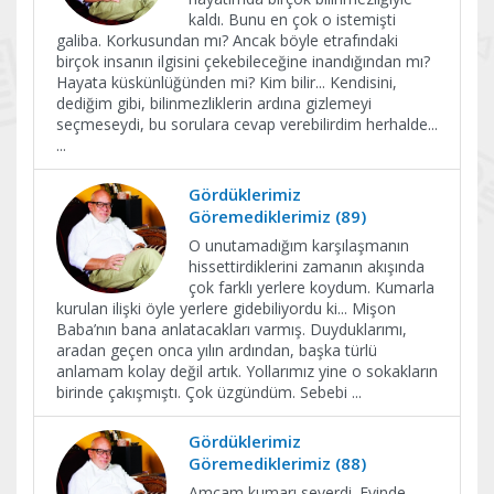
kaldı. Bunu en çok o istemişti
galiba. Korkusundan mı? Ancak böyle etrafındaki
birçok insanın ilgisini çekebileceğine inandığından mı?
Hayata küskünlüğünden mi? Kim bilir... Kendisini,
dediğim gibi, bilinmezliklerin ardına gizlemeyi
seçmeseydi, bu sorulara cevap verebilirdim herhalde...
...
Gördüklerimiz
Göremediklerimiz (89)
O unutamadığım karşılaşmanın
hissettirdiklerini zamanın akışında
çok farklı yerlere koydum. Kumarla
kurulan ilişki öyle yerlere gidebiliyordu ki... Mişon
Baba’nın bana anlatacakları varmış. Duyduklarımı,
aradan geçen onca yılın ardından, başka türlü
anlamam kolay değil artık. Yollarımız yine o sokakların
birinde çakışmıştı. Çok üzgündüm. Sebebi
...
Gördüklerimiz
Göremediklerimiz (88)
Amcam kumarı severdi. Evinde,