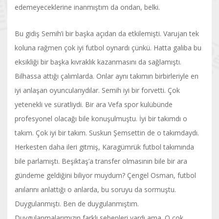
edemeyeceklerine inanmıştım da ondan, belki.
Bu gidiş Semih’i bir başka açıdan da etkilemişti. Varujan tek
koluna rağmen çok iyi futbol oynardı çünkü. Hatta galiba bu
eksikliği bir başka kıvraklık kazanmasını da sağlamıştı.
Bilhassa attığı çalımlarda. Onlar aynı takımın birbirleriyle en
iyi anlaşan oyuncularıydılar. Semih iyi bir forvetti. Çok
yetenekli ve süratliydi. Bir ara Vefa spor kulübünde
profesyonel olacağı bile konuşulmuştu. İyi bir takımdı o
takım. Çok iyi bir takım. Suskun Şemsettin de o takımdaydı.
Herkesten daha ileri gitmiş, Karagümrük futbol takımında
bile parlamıştı. Beşiktaş’a transfer olmasının bile bir ara
gündeme geldiğini biliyor muydum? Çengel Osman, futbol
anılarını anlattığı o anlarda, bu soruyu da sormuştu.
Duygulanmıştı. Ben de duygulanmıştım.
Duygulanmalarımızın farklı sebepleri vardı ama. O çok