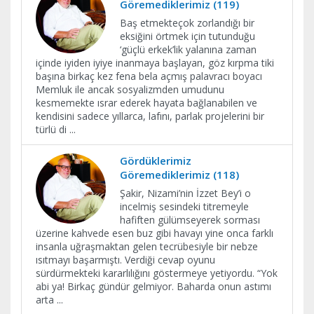
Göremediklerimiz (119)
Baş etmekteçok zorlandığı bir
eksiğini örtmek için tutunduğu
‘güçlü erkek’lik yalanına zaman
içinde iyiden iyiye inanmaya başlayan, göz kırpma tiki
başına birkaç kez fena bela açmış palavracı boyacı
Memluk ile ancak sosyalizmden umudunu
kesmemekte ısrar ederek hayata bağlanabilen ve
kendisini sadece yıllarca, lafını, parlak projelerini bir
türlü di
...
Gördüklerimiz
Göremediklerimiz (118)
Şakir, Nizami’nin İzzet Bey’i o
incelmiş sesindeki titremeyle
hafiften gülümseyerek sorması
üzerine kahvede esen buz gibi havayı yine onca farklı
insanla uğraşmaktan gelen tecrübesiyle bir nebze
ısıtmayı başarmıştı. Verdiği cevap oyunu
sürdürmekteki kararlılığını göstermeye yetiyordu. “Yok
abi ya! Birkaç gündür gelmiyor. Baharda onun astımı
arta
...