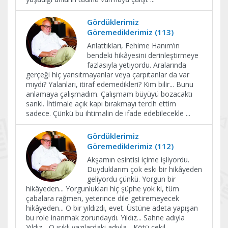
Gördüklerimiz
Göremediklerimiz (113)
Anlattıkları, Fehime Hanım’ın
bendeki hikâyesini derinleştirmeye
fazlasıyla yetiyordu. Aralarında
gerçeği hiç yansıtmayanlar veya çarpıtanlar da var
mıydı? Yalanları, itiraf edemedikleri? Kim bilir... Bunu
anlamaya çalışmadım. Çalışmam büyüyü bozacaktı
sanki. İhtimale açık kapı bırakmayı tercih ettim
sadece. Çünkü bu ihtimalin de ifade edebilecekle
...
Gördüklerimiz
Göremediklerimiz (112)
Akşamın esintisi içime işliyordu.
Duyduklarım çok eski bir hikâyeden
geliyordu çünkü. Yorgun bir
hikâyeden... Yorgunlukları hiç şüphe yok ki, tüm
çabalara rağmen, yeterince dile getiremeyecek
hikâyeden... O bir yıldızdı, evet. Üstüne adeta yapışan
bu role inanmak zorundaydı. Yıldız... Sahne adıyla
Yıldız... O ışıklı yazılardaki adıyla... Kötü çekil
...