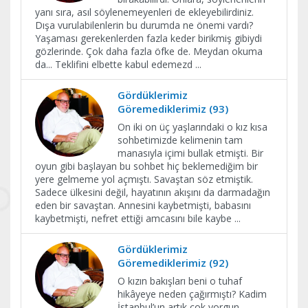
yanı sıra, asıl söylenemeyenleri de ekleyebilirdiniz.
Dışa vurulabilenlerin bu durumda ne önemi vardı?
Yaşaması gerekenlerden fazla keder birikmiş gibiydi
gözlerinde. Çok daha fazla öfke de. Meydan okuma
da... Teklifini elbette kabul edemezd
...
Gördüklerimiz
Göremediklerimiz (93)
On iki on üç yaşlarındaki o kız kısa
sohbetimizde kelimenin tam
manasıyla içimi bullak etmişti. Bir
oyun gibi başlayan bu sohbet hiç beklemediğim bir
yere gelmeme yol açmıştı. Savaştan söz etmiştik.
Sadece ülkesini değil, hayatının akışını da darmadağın
eden bir savaştan. Annesini kaybetmişti, babasını
kaybetmişti, nefret ettiği amcasını bile kaybe
...
Gördüklerimiz
Göremediklerimiz (92)
O kızın bakışları beni o tuhaf
hikâyeye neden çağırmıştı? Kadim
İstanbul’un artık çok yorgun