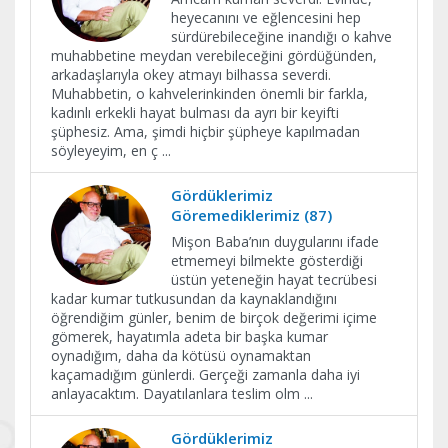
heyecanını ve eğlencesini hep
sürdürebileceğine inandığı o kahve
muhabbetine meydan verebileceğini gördüğünden,
arkadaşlarıyla okey atmayı bilhassa severdi.
Muhabbetin, o kahvelerinkinden önemli bir farkla,
kadınlı erkekli hayat bulması da ayrı bir keyifti
şüphesiz. Ama, şimdi hiçbir şüpheye kapılmadan
söyleyeyim, en ç
...
Gördüklerimiz
Göremediklerimiz (87)
Mişon Baba’nın duygularını ifade
etmemeyi bilmekte gösterdiği
üstün yeteneğin hayat tecrübesi
kadar kumar tutkusundan da kaynaklandığını
öğrendiğim günler, benim de birçok değerimi içime
gömerek, hayatımla adeta bir başka kumar
oynadığım, daha da kötüsü oynamaktan
kaçamadığım günlerdi. Gerçeği zamanla daha iyi
anlayacaktım. Dayatılanlara teslim olm
...
Gördüklerimiz