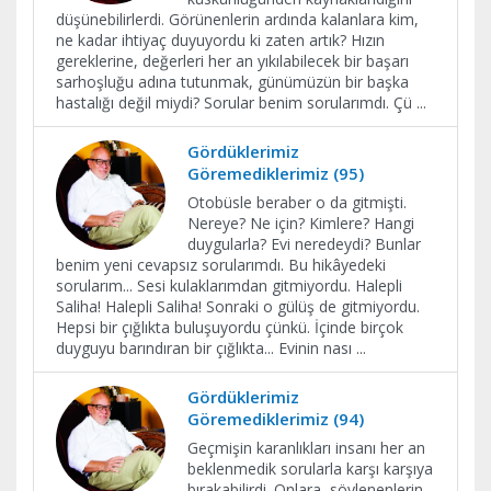
düşünebilirlerdi. Görünenlerin ardında kalanlara kim,
ne kadar ihtiyaç duyuyordu ki zaten artık? Hızın
gereklerine, değerleri her an yıkılabilecek bir başarı
sarhoşluğu adına tutunmak, günümüzün bir başka
hastalığı değil miydi? Sorular benim sorularımdı. Çü
...
Gördüklerimiz
Göremediklerimiz (95)
Otobüsle beraber o da gitmişti.
Nereye? Ne için? Kimlere? Hangi
duygularla? Evi neredeydi? Bunlar
benim yeni cevapsız sorularımdı. Bu hikâyedeki
sorularım... Sesi kulaklarımdan gitmiyordu. Halepli
Saliha! Halepli Saliha! Sonraki o gülüş de gitmiyordu.
Hepsi bir çığlıkta buluşuyordu çünkü. İçinde birçok
duyguyu barındıran bir çığlıkta... Evinin nası
...
Gördüklerimiz
Göremediklerimiz (94)
Geçmişin karanlıkları insanı her an
beklenmedik sorularla karşı karşıya
bırakabilirdi. Onlara, söylenenlerin