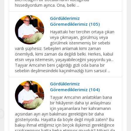
hissediyordum ayrıca. Ona, belki
...
Gördüklerimiz
Göremediklerimiz (105)
Hayattaki her tercihin ortaya çıkan
veya çıkmayan, görülmüş veya
görülmek istenmemiş bir sebebi
vardı şüphesiz. Sebepleri anlamak kimi zaman
önemliydi, kimi zaman da değildi belki. Herkes, kabul
etsin veya istemesin, yaşayabileceğini yaşıyordu ya...
Tayyar Amca’nın beni çağırdığı gizli oda bana bir
sebebin deşilmesindeki kaçınılmazlığı tüm sarsıcıl
...
Gördüklerimiz
Göremediklerimiz (104)
Tayyar Amca’nın anlattıkları bana
bir hikâyenin daha iyi anlaşılması
için yaşananlara her kahramanın
açısından ayrı ayrı bakılması gerektiğini bir daha
gösteriyordu. Hayatta da böyle değil miydi zaten? Bu
bakışı ihmal ettiğimiz için birçok ilişkimizi gerektiğince
sürdüremiyor hatta heba etmiyor muyduk? Nihan’ı da,