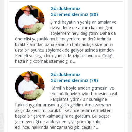
Gördüklerimiz
Göremediklerimiz (80)
Şimdi hayatının yanlış anlamalar ve
rivayetlerle de anlam kazandığını
söylemem neyi değiştirir? Daha da
önemlisi yaşadıklarını bilmeyenlere ne der? Ardında
bıraktıklarından bana kalanları hatırladıkça size onun
usta bir oyuncu söylemek de geliyor aslında içimden.
Kederli ve kırgın bir oyuncu. Muzip bir oyuncu. Çıktığı,
hatta hiç kopmak istemediği s
...
Gördüklerimiz
Göremediklerimiz (79)
Kâmil’in böyle aniden gitmesini ve
izini bütünüyle kaybettirmesini nasıl
karşılamalıydım? Bir süreliğine
farklı duygular arasında gidip geldim. Ama zamanın
akışında kendimi buruk bir sevince teslim etmekten
başka bir çarem kalmadığını da gördüm. Bu akışta,
gelmeyeceği de artık iyiden iyiye görülüp kabul
edilince, hakkında her zamanki gibi çeşitli r
...