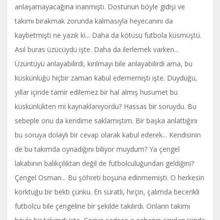
anlaşamayacağına inanmıştı. Dostunun böyle gidişi ve
takımı bırakmak zorunda kalmasıyla heyecanını da
kaybetmişti ne yazık ki... Daha da kötüsü futbola küsmüştü.
Asıl buras üzücüydü işte. Daha da ilerlemek varken...
Üzüntüyü anlayabilirdi, kırılmayı bile anlayabilirdi ama, bu
küskünlüğü hiçbir zaman kabul edememişti işte. Duyduğu,
yıllar içinde tamir edilemez bir hal almış husumet bu
küskünlükten mi kaynaklanıyordu? Hassas bir soruydu. Bu
sebeple onu da kendime saklamıştım. Bir başka anlattığını
bu soruya dolaylı bir cevap olarak kabul ederek... Kendisinin
de bu takımda oynadığını biliyor muydum? Ya çengel
lakabının balıkçılıktan değil de futbolculuğundan geldiğini?
Çengel Osman... Bu şöhreti boşuna edinmemişti. O herkesin
korktuğu bir bekti çünkü. En süratli, hırçın, çalımda becerikli
futbolcu bile çengeline bir şekilde takılırdı. Onların takımı