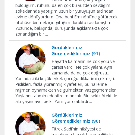
bulduğum, ruhunu da en çok bu yüzden sevdiğim
sokaklarında yaptığım uzun bir yürüyüşün ardından
evime dönüyordum. Ona beni Eminönü’ne götürecek
otobüse binmek için gittiğim durakta rastlamıştım.
Yüzünde, bakışında, duruşunda açıklamakta çok
zorlandığım bir
...
Gördüklerimiz
Göremediklerimiz (91)
Hayatta kalmanın ne çok yolu ve
çaresi vardı. Ne çok yalanı. Aynı
zamanda da ne çok doğrusu...
Yanındaki iki küçük erkek çocuğu dikkatimi çekmişti.
Pislikleri, fazla yıpranmış kıyafetleri, bu hallerine
rağmen oynamaktan ve gülmekten vazgeçmemeleri...
Yaşlarını tahmin edebilirdim ancak. Biri sekiz öteki de
altı yaşındaydı belki. Yanılıyor olabilirdi
...
Gördüklerimiz
Göremediklerimiz (90)
Titrek Sadi’nin hikâyesi de
hayatımda birçok bilinmezliğiyle