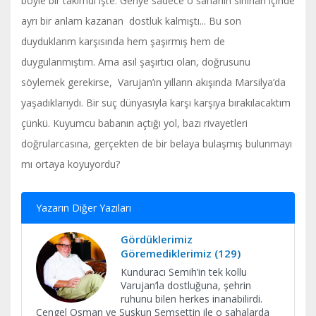
böyle bir takımdı işte. Geriye sadece o sahanın sınırları içinde
ayrı bir anlam kazanan dostluk kalmıştı... Bu son
duyduklarım karşısında hem şaşırmış hem de
duygulanmıştım. Ama asıl şaşırtıcı olan, doğrusunu
söylemek gerekirse, Varujan’ın yılların akışında Marsilya’da
yaşadıklarıydı. Bir suç dünyasıyla karşı karşıya bırakılacaktım
çünkü. Kuyumcu babanın açtığı yol, bazı rivayetleri
doğrularcasına, gerçekten de bir belaya bulaşmış bulunmayı
mı ortaya koyuyordu?
Yazarın Diğer Yazıları
Gördüklerimiz
Göremediklerimiz (129)
Kunduracı Semih’in tek kollu
Varujan’la dostluğuna, şehrin
ruhunu bilen herkes inanabilirdi.
Çengel Osman ve Suskun Şemsettin ile o sahalarda