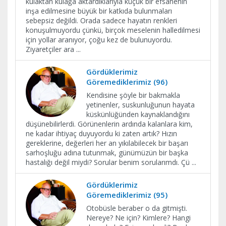
kulaktan kulağa aktardıklarıyla küçük bir efsanenin
inşa edilmesine büyük bir katkıda bulunmaları
sebepsiz değildi. Orada sadece hayatın renkleri
konuşulmuyordu çünkü, birçok meselenin halledilmesi
için yollar aranıyor, çoğu kez de bulunuyordu.
Ziyaretçiler ara
...
Gördüklerimiz
Göremediklerimiz (96)
Kendisine şöyle bir bakmakla
yetinenler, suskunluğunun hayata
küskünlüğünden kaynaklandığını
düşünebilirlerdi. Görünenlerin ardında kalanlara kim,
ne kadar ihtiyaç duyuyordu ki zaten artık? Hızın
gereklerine, değerleri her an yıkılabilecek bir başarı
sarhoşluğu adına tutunmak, günümüzün bir başka
hastalığı değil miydi? Sorular benim sorularımdı. Çü
...
Gördüklerimiz
Göremediklerimiz (95)
Otobüsle beraber o da gitmişti.
Nereye? Ne için? Kimlere? Hangi