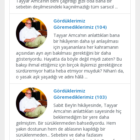
Tayyar Amca’nın beni çağırdığı gizli oda bana bir
sebebin deşilmesindeki kaçınılmazlığı tüm sarsıcıl
...
Gördüklerimiz
Göremediklerimiz (104)
Tayyar Amca’nın anlattıkları bana
bir hikâyenin daha iyi anlaşılması
için yaşananlara her kahramanın
açısından ayrı ayrı bakılması gerektiğini bir daha
gösteriyordu. Hayatta da böyle değil miydi zaten? Bu
bakışı ihmal ettiğimiz için birçok ilişkimizi gerektiğince
sürdüremiyor hatta heba etmiyor muyduk? Nihan’ı da,
o yasak aşk yaşadığı ve adını hâlâ
...
Gördüklerimiz
Göremediklerimiz (103)
Sabit Bey’in hikâyesinde, Tayyar
Amca’nın anlattıkları sayesinde hiç
beklemediğim bir yere daha
gelmiştim. Bir sürüklenmeden bahsediyordu. Hem
yakın dostunun hem de ablasının kapıldığı bir
sürüklenmeden... Sebebini ve daha fazlasını