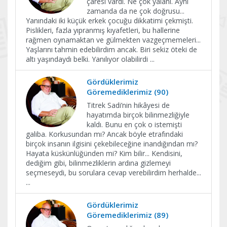
çaresi vardı. Ne çok yalanı. Aynı
zamanda da ne çok doğrusu...
Yanındaki iki küçük erkek çocuğu dikkatimi çekmişti.
Pislikleri, fazla yıpranmış kıyafetleri, bu hallerine
rağmen oynamaktan ve gülmekten vazgeçmemeleri...
Yaşlarını tahmin edebilirdim ancak. Biri sekiz öteki de
altı yaşındaydı belki. Yanılıyor olabilirdi
...
Gördüklerimiz
Göremediklerimiz (90)
Titrek Sadi’nin hikâyesi de
hayatımda birçok bilinmezliğiyle
kaldı. Bunu en çok o istemişti
galiba. Korkusundan mı? Ancak böyle etrafındaki
birçok insanın ilgisini çekebileceğine inandığından mı?
Hayata küskünlüğünden mi? Kim bilir... Kendisini,
dediğim gibi, bilinmezliklerin ardına gizlemeyi
seçmeseydi, bu sorulara cevap verebilirdim herhalde...
...
Gördüklerimiz
Göremediklerimiz (89)