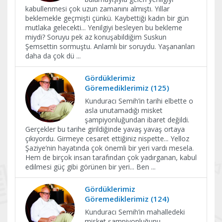
kabullenmesi çok uzun zamanını almıştı. Yıllar
beklemekle geçmişti çünkü. Kaybettiği kadın bir gün
mutlaka gelecekti... Yenilgiyi besleyen bu bekleme
miydi? Soruyu pek az konuşabildiğim Suskun
Şemsettin sormuştu. Anlamlı bir soruydu. Yaşananları
daha da çok dü
...
Gördüklerimiz
Göremediklerimiz (125)
Kunduracı Semih’in tarihi elbette o
asla unutamadığı misket
şampiyonluğundan ibaret değildi.
Gerçekler bu tarihe girildiğinde yavaş yavaş ortaya
çıkıyordu. Girmeye cesaret ettiğiniz nispette... Yelloz
Şaziye’nin hayatında çok önemli bir yeri vardı mesela.
Hem de birçok insan tarafından çok yadırganan, kabul
edilmesi güç gibi görünen bir yeri... Ben
...
Gördüklerimiz
Göremediklerimiz (124)
Kunduracı Semih’in mahalledeki
misket şampiyonluğunu