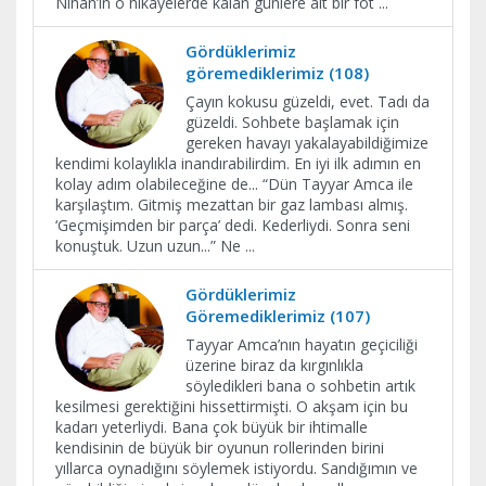
Nihan’ın o hikâyelerde kalan günlere ait bir fot
...
Gördüklerimiz
göremediklerimiz (108)
Çayın kokusu güzeldi, evet. Tadı da
güzeldi. Sohbete başlamak için
gereken havayı yakalayabildiğimize
kendimi kolaylıkla inandırabilirdim. En iyi ilk adımın en
kolay adım olabileceğine de... “Dün Tayyar Amca ile
karşılaştım. Gitmiş mezattan bir gaz lambası almış.
‘Geçmişimden bir parça’ dedi. Kederliydi. Sonra seni
konuştuk. Uzun uzun...” Ne
...
Gördüklerimiz
Göremediklerimiz (107)
Tayyar Amca’nın hayatın geçiciliği
üzerine biraz da kırgınlıkla
söyledikleri bana o sohbetin artık
kesilmesi gerektiğini hissettirmişti. O akşam için bu
kadarı yeterliydi. Bana çok büyük bir ihtimalle
kendisinin de büyük bir oyunun rollerinden birini
yıllarca oynadığını söylemek istiyordu. Sandığımın ve