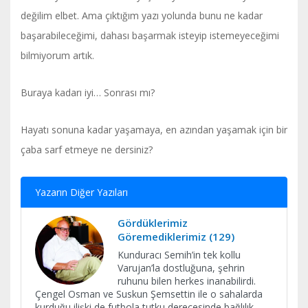
değilim elbet. Ama çıktığım yazı yolunda bunu ne kadar
başarabileceğimi, dahası başarmak isteyip istemeyeceğimi
bilmiyorum artık.
Buraya kadarı iyi… Sonrası mı?
Hayatı sonuna kadar yaşamaya, en azından yaşamak için bir
çaba sarf etmeye ne dersiniz?
Yazarın Diğer Yazıları
Gördüklerimiz
Göremediklerimiz (129)
Kunduracı Semih’in tek kollu
Varujan’la dostluğuna, şehrin
ruhunu bilen herkes inanabilirdi.
Çengel Osman ve Suskun Şemsettin ile o sahalarda
kurduğu ilişki de futbola tutku derecesinde bağlılık