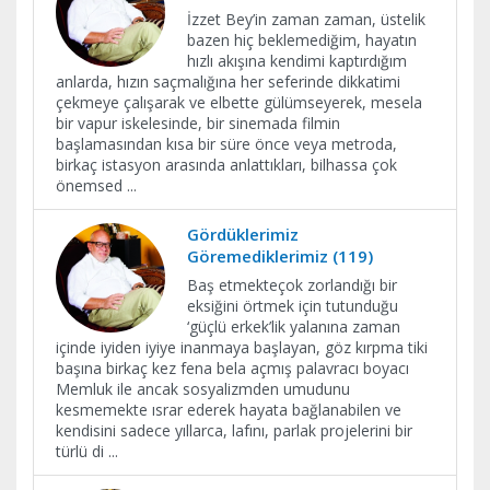
İzzet Bey’in zaman zaman, üstelik
bazen hiç beklemediğim, hayatın
hızlı akışına kendimi kaptırdığım
anlarda, hızın saçmalığına her seferinde dikkatimi
çekmeye çalışarak ve elbette gülümseyerek, mesela
bir vapur iskelesinde, bir sinemada filmin
başlamasından kısa bir süre önce veya metroda,
birkaç istasyon arasında anlattıkları, bilhassa çok
önemsed
...
Gördüklerimiz
Göremediklerimiz (119)
Baş etmekteçok zorlandığı bir
eksiğini örtmek için tutunduğu
‘güçlü erkek’lik yalanına zaman
içinde iyiden iyiye inanmaya başlayan, göz kırpma tiki
başına birkaç kez fena bela açmış palavracı boyacı
Memluk ile ancak sosyalizmden umudunu
kesmemekte ısrar ederek hayata bağlanabilen ve
kendisini sadece yıllarca, lafını, parlak projelerini bir
türlü di
...