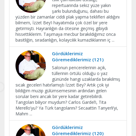
repertuarında sekiz yüze yakın
şarkı bulunduğunu, dahası bu
yüzden bir zamanlar ciddi plak yapma teklifleri aldığını
bilmem, İzzet Bey’i hayatımda çok özel bir yere
getirmişti. Hayranlığın da ötesine geçmiş gibiydi
hissettiklerim. Taşımaya mecbur bırakıldığımız onca
basitliğin, sıradanlığın, kolaycılık kurnazlıklarının iç
...
Gördüklerimiz
Göremediklerimiz (121)
Salonun pencerelerinin açık,
tüllerinin örtülü olduğu o yaz
gününde hangi uzaklarda bırakılmış
sıcak geceleri hatırlamıştı İzzet Bey? Artık çok iyi
bildiğim muzip gülümsemesinin ardından gelen
sorular beni ancak bir yere kadar getirebilirdi.
Tangoları biliyor muydum? Carlos Gardel’i, Tita
Merello’yu? Ya Türk tangolarını? Secaattin Tanyerli’yi,
Mahm
...
Gördüklerimiz
Göremediklerimiz (120)