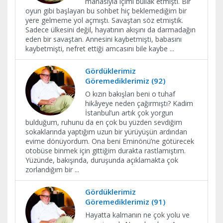
manasıyla içimi bullak etmişti. Bir
oyun gibi başlayan bu sohbet hiç beklemediğim bir
yere gelmeme yol açmıştı. Savaştan söz etmiştik.
Sadece ülkesini değil, hayatının akışını da darmadağın
eden bir savaştan. Annesini kaybetmişti, babasını
kaybetmişti, nefret ettiği amcasını bile kaybe
...
Gördüklerimiz
Göremediklerimiz (92)
O kızın bakışları beni o tuhaf
hikâyeye neden çağırmıştı? Kadim
İstanbul’un artık çok yorgun
bulduğum, ruhunu da en çok bu yüzden sevdiğim
sokaklarında yaptığım uzun bir yürüyüşün ardından
evime dönüyordum. Ona beni Eminönü’ne götürecek
otobüse binmek için gittiğim durakta rastlamıştım.
Yüzünde, bakışında, duruşunda açıklamakta çok
zorlandığım bir
...
Gördüklerimiz
Göremediklerimiz (91)
Hayatta kalmanın ne çok yolu ve