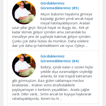
Gördüklerimiz
Göremediklerimiz (85)
Mişon Baba’nın hayatıma girmeye
başladığı günleri şimdi ancak hayal
meyal hatırlayabiliyorum. Aradan
uzun yıllar geçti. Birçok hayat ve duygu da... Kırk yıl
kadar demek geliyor içimden ama zamandaki bu
mesafeye yine de şüpheyle bakmak geliyor içimden.
Çünkü çok daha fazlası da mümkün. Daha eskilere
dair çok daha iyi hatırladıklarım var oysa. Öyleys
...
Gördüklerimiz
Göremediklerimiz (84)
Bella’yı, içinde kalan o sesleri hiçbir
şekilde dışa vuramadığını söylediği
anlarda, bir eski trajedi kahramanı
gibi görmüştüm. Bazı gizleri saklamaya mecbur
bırakılanlar... Kralının sırrını etrafındakilerle
paylaşamayan o berberin yaşadıkları... Arada çağlar
vardı. Diller vardı... Sırrını ancak bir kuyuya haykırarak
rahatlayabiliyordu. Benim bu hi
...