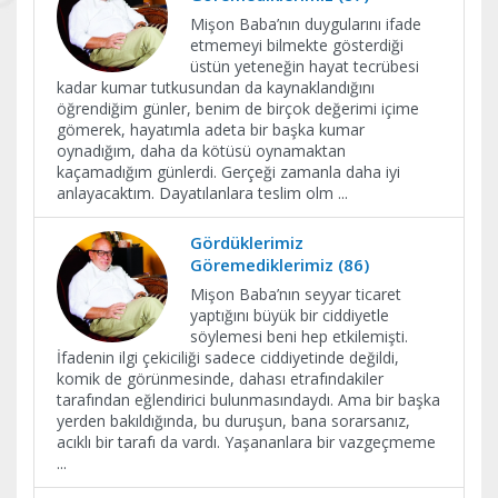
Mişon Baba’nın duygularını ifade
etmemeyi bilmekte gösterdiği
üstün yeteneğin hayat tecrübesi
kadar kumar tutkusundan da kaynaklandığını
öğrendiğim günler, benim de birçok değerimi içime
gömerek, hayatımla adeta bir başka kumar
oynadığım, daha da kötüsü oynamaktan
kaçamadığım günlerdi. Gerçeği zamanla daha iyi
anlayacaktım. Dayatılanlara teslim olm
...
Gördüklerimiz
Göremediklerimiz (86)
Mişon Baba’nın seyyar ticaret
yaptığını büyük bir ciddiyetle
söylemesi beni hep etkilemişti.
İfadenin ilgi çekiciliği sadece ciddiyetinde değildi,
komik de görünmesinde, dahası etrafındakiler
tarafından eğlendirici bulunmasındaydı. Ama bir başka
yerden bakıldığında, bu duruşun, bana sorarsanız,
acıklı bir tarafı da vardı. Yaşananlara bir vazgeçmeme
...