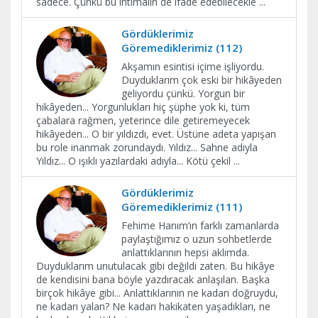
sadece. Çünkü bu ihtimalin de ifade edebilecekle
...
Gördüklerimiz
Göremediklerimiz (112)
Akşamın esintisi içime işliyordu.
Duyduklarım çok eski bir hikâyeden
geliyordu çünkü. Yorgun bir
hikâyeden... Yorgunlukları hiç şüphe yok ki, tüm
çabalara rağmen, yeterince dile getiremeyecek
hikâyeden... O bir yıldızdı, evet. Üstüne adeta yapışan
bu role inanmak zorundaydı. Yıldız... Sahne adıyla
Yıldız... O ışıklı yazılardaki adıyla... Kötü çekil
...
Gördüklerimiz
Göremediklerimiz (111)
Fehime Hanım’ın farklı zamanlarda
paylaştığımız o uzun sohbetlerde
anlattıklarının hepsi aklımda.
Duyduklarım unutulacak gibi değildi zaten. Bu hikâye
de kendisini bana böyle yazdıracak anlaşılan. Başka
birçok hikâye gibi... Anlattıklarının ne kadarı doğruydu,
ne kadarı yalan? Ne kadarı hakikaten yaşadıkları, ne