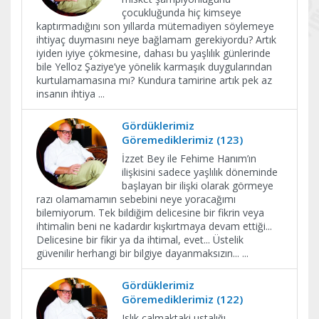
çocukluğunda hiç kimseye
kaptırmadığını son yıllarda mütemadiyen söylemeye
ihtiyaç duymasını neye bağlamam gerekiyordu? Artık
iyiden iyiye çökmesine, dahası bu yaşlılık günlerinde
bile Yelloz Şaziye’ye yönelik karmaşık duygularından
kurtulamamasına mı? Kundura tamirine artık pek az
insanın ihtiya
...
Gördüklerimiz
Göremediklerimiz (123)
İzzet Bey ile Fehime Hanım’ın
ilişkisini sadece yaşlılık döneminde
başlayan bir ilişki olarak görmeye
razı olamamamın sebebini neye yoracağımı
bilemiyorum. Tek bildiğim delicesine bir fikrin veya
ihtimalin beni ne kadardır kışkırtmaya devam ettiği...
Delicesine bir fikir ya da ihtimal, evet... Üstelik
güvenilir herhangi bir bilgiye dayanmaksızın...
...
Gördüklerimiz
Göremediklerimiz (122)
Islık çalmaktaki ustalığı,