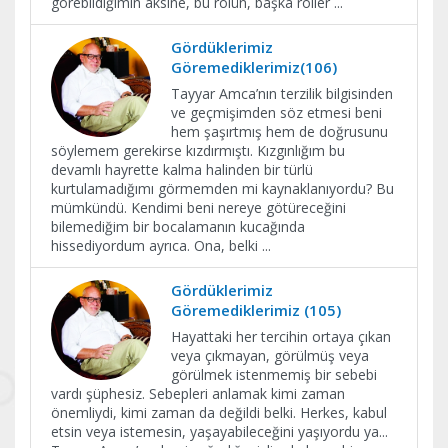
görebildiğimin aksine, bu rolün, başka roller
...
Gördüklerimiz
Göremediklerimiz(106)
Tayyar Amca’nın terzilik bilgisinden
ve geçmişimden söz etmesi beni
hem şaşırtmış hem de doğrusunu
söylemem gerekirse kızdırmıştı. Kızgınlığım bu
devamlı hayrette kalma halinden bir türlü
kurtulamadığımı görmemden mi kaynaklanıyordu? Bu
mümkündü. Kendimi beni nereye götüreceğini
bilemediğim bir bocalamanın kucağında
hissediyordum ayrıca. Ona, belki
...
Gördüklerimiz
Göremediklerimiz (105)
Hayattaki her tercihin ortaya çıkan
veya çıkmayan, görülmüş veya
görülmek istenmemiş bir sebebi
vardı şüphesiz. Sebepleri anlamak kimi zaman
önemliydi, kimi zaman da değildi belki. Herkes, kabul
etsin veya istemesin, yaşayabileceğini yaşıyordu ya...