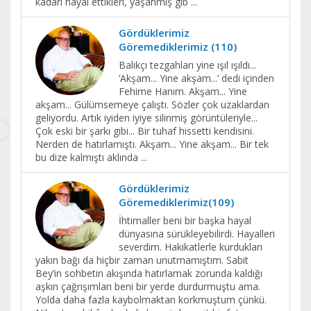
kadarı hayal ettikleri, yaşanmış gib
...
Gördüklerimiz
Göremediklerimiz (110)
Balıkçı tezgahları yine ışıl ışıldı...
‘Akşam... Yine akşam...’ dedi içinden
Fehime Hanım. Akşam... Yine
akşam... Gülümsemeye çalıştı. Sözler çok uzaklardan
geliyordu. Artık iyiden iyiye silinmiş görüntüleriyle...
Çok eski bir şarkı gibi... Bir tuhaf hissetti kendisini.
Nerden de hatırlamıştı. Akşam... Yine akşam... Bir tek
bu dize kalmıştı aklında
...
Gördüklerimiz
Göremediklerimiz(109)
İhtimaller beni bir başka hayal
dünyasına sürükleyebilirdi. Hayalleri
severdim. Hakikatlerle kurdukları
yakın bağı da hiçbir zaman unutmamıştım. Sabit
Bey’in sohbetin akışında hatırlamak zorunda kaldığı
aşkın çağrışımları beni bir yerde durdurmuştu ama.
Yolda daha fazla kaybolmaktan korkmuştum çünkü.