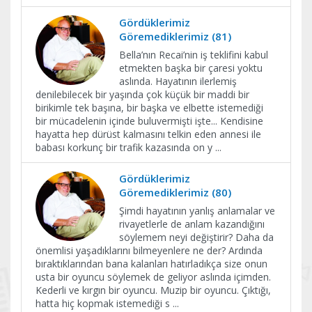
Gördüklerimiz
Göremediklerimiz (81)
Bella’nın Recai’nin iş teklifini kabul
etmekten başka bir çaresi yoktu
aslında. Hayatının ilerlemiş
denilebilecek bir yaşında çok küçük bir maddi bir
birikimle tek başına, bir başka ve elbette istemediği
bir mücadelenin içinde buluvermişti işte... Kendisine
hayatta hep dürüst kalmasını telkin eden annesi ile
babası korkunç bir trafik kazasında on y
...
Gördüklerimiz
Göremediklerimiz (80)
Şimdi hayatının yanlış anlamalar ve
rivayetlerle de anlam kazandığını
söylemem neyi değiştirir? Daha da
önemlisi yaşadıklarını bilmeyenlere ne der? Ardında
bıraktıklarından bana kalanları hatırladıkça size onun
usta bir oyuncu söylemek de geliyor aslında içimden.
Kederli ve kırgın bir oyuncu. Muzip bir oyuncu. Çıktığı,
hatta hiç kopmak istemediği s
...