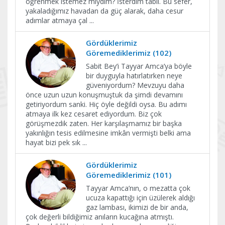
öğrenmek istemez miydim? İsterdim tabii. Bu sefer,
yakaladığımız havadan da güç alarak, daha cesur
adımlar atmaya çal
...
Gördüklerimiz
Göremediklerimiz (102)
Sabit Bey’i Tayyar Amca’ya böyle
bir duyguyla hatırlatırken neye
güveniyordum? Mevzuyu daha
önce uzun uzun konuşmuştuk da şimdi devamını
getiriyordum sanki. Hiç öyle değildi oysa. Bu adımı
atmaya ilk kez cesaret ediyordum. Biz çok
görüşmezdik zaten. Her karşılaşmamız bir başka
yakınlığın tesis edilmesine imkân vermişti belki ama
hayat bizi pek sık
...
Gördüklerimiz
Göremediklerimiz (101)
Tayyar Amca’nın, o mezatta çok
ucuza kapattığı için üzülerek aldığı
gaz lambası, ikimizi de bir anda,
çok değerli bildiğimiz anıların kucağına atmıştı.