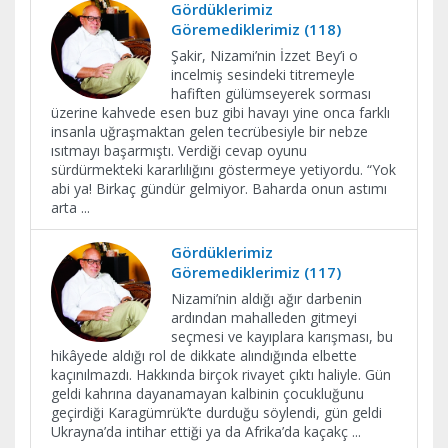
Gördüklerimiz
Göremediklerimiz (118)
Şakir, Nizami’nin İzzet Bey’i o
incelmiş sesindeki titremeyle
hafiften gülümseyerek sorması
üzerine kahvede esen buz gibi havayı yine onca farklı
insanla uğraşmaktan gelen tecrübesiyle bir nebze
ısıtmayı başarmıştı. Verdiği cevap oyunu
sürdürmekteki kararlılığını göstermeye yetiyordu. “Yok
abi ya! Birkaç gündür gelmiyor. Baharda onun astımı
arta
...
Gördüklerimiz
Göremediklerimiz (117)
Nizami’nin aldığı ağır darbenin
ardından mahalleden gitmeyi
seçmesi ve kayıplara karışması, bu
hikâyede aldığı rol de dikkate alındığında elbette
kaçınılmazdı. Hakkında birçok rivayet çıktı haliyle. Gün
geldi kahrına dayanamayan kalbinin çocukluğunu
geçirdiği Karagümrük’te durduğu söylendi, gün geldi
Ukrayna’da intihar ettiği ya da Afrika’da kaçakç
...