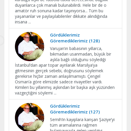
duyanlarca çok manalı bulunabilirdi. Hele bir de o
amatör ruh sonuna kadar taşınıyorsa... Tüm bu
yaşananlar ve paylaşılabilenler dikkate alındığında
insana
...
Gördüklerimiz
Göremediklerimiz (128)
Varujan’ın babasının yıllarca,
bıkmadan usanmadan, büyük bir
aşkla bağlı olduğunu söylediği
İstanbul’dan apar topar ayrılarak Marsilya’ya
gitmesinin gerçek sebebi, doğrusunu söylemek
gerekirse hiçbir zaman anlaşılmamıştı. Çengel
Osman’a göre elimizde sadece rivayetler vardı.
Kimileri bu yıllanmış aşkından bir başka aşk yüzünden
vazgeçtiğini söylemi
...
Gördüklerimiz
Göremediklerimiz (127)
Semih’in kayıplara karışan Şaziye’yi
tüm aramalarına rağmen
bulamayışıyla gelen yenilgiyi