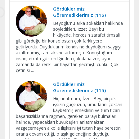
Gördüklerimiz
Göremediklerimiz (116)
Beyoğlu’nu arka sokakları hakkında
söyledikleri, İzzet Bey’i bu
hikâyede, herkesin zarafet timsali
gibi gördüğü bir konsolostan çok farklı yere
getiriyordu. Duyduklarım kendisine duyduğum saygıyı
azaltmamış, tam aksine arttırmıştı. Konuştuğum
insan, etrafa gösterdiğinden çok daha zor, aynı
zamanda da renkli bir hayattan geçmişti çünkü. Çok
çetin sı
...
Gördüklerimiz
Göremediklerimiz (115)
Hiç unutmam, İzzet Bey, birçok
işsizin güçsüzün, umutlarını çoktan
kaybetmiş emeklinin ve tüm ticari
başarısızlıklarına rağmen, gereken parayı bulmaları
halinde, yapacakları büyük işleri anlatmaktan
vazgeçemeyen alkolle ilişkisini iyi tutan hayalperestin
ısrarla devam ettiği, o aşık geleneğine duyduğu