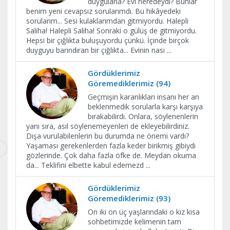
duygularla? Evi neredeydi? Bunlar
benim yeni cevapsız sorularımdı. Bu hikâyedeki
sorularım... Sesi kulaklarımdan gitmiyordu. Halepli
Saliha! Halepli Saliha! Sonraki o gülüş de gitmiyordu.
Hepsi bir çığlıkta buluşuyordu çünkü. İçinde birçok
duyguyu barındıran bir çığlıkta... Evinin nası
...
Gördüklerimiz
Göremediklerimiz (94)
Geçmişin karanlıkları insanı her an
beklenmedik sorularla karşı karşıya
bırakabilirdi. Onlara, söylenenlerin
yanı sıra, asıl söylenemeyenleri de ekleyebilirdiniz.
Dışa vurulabilenlerin bu durumda ne önemi vardı?
Yaşaması gerekenlerden fazla keder birikmiş gibiydi
gözlerinde. Çok daha fazla öfke de. Meydan okuma
da... Teklifini elbette kabul edemezd
...
Gördüklerimiz
Göremediklerimiz (93)
On iki on üç yaşlarındaki o kız kısa
sohbetimizde kelimenin tam