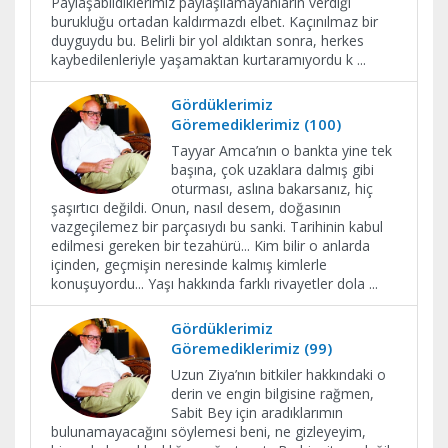
Paylaşabildiklerimiz paylaşılamayanların verdiği
burukluğu ortadan kaldırmazdı elbet. Kaçınılmaz bir
duyguydu bu. Belirli bir yol aldıktan sonra, herkes
kaybedilenleriyle yaşamaktan kurtaramıyordu k
...
Gördüklerimiz
Göremediklerimiz (100)
Tayyar Amca’nın o bankta yine tek
başına, çok uzaklara dalmış gibi
oturması, aslına bakarsanız, hiç
şaşırtıcı değildi. Onun, nasıl desem, doğasının
vazgeçilemez bir parçasıydı bu sanki. Tarihinin kabul
edilmesi gereken bir tezahürü... Kim bilir o anlarda
içinden, geçmişin neresinde kalmış kimlerle
konuşuyordu... Yaşı hakkında farklı rivayetler dola
...
Gördüklerimiz
Göremediklerimiz (99)
Uzun Ziya’nın bitkiler hakkındaki o
derin ve engin bilgisine rağmen,
Sabit Bey için aradıklarımın
bulunamayacağını söylemesi beni, ne gizleyeyim,