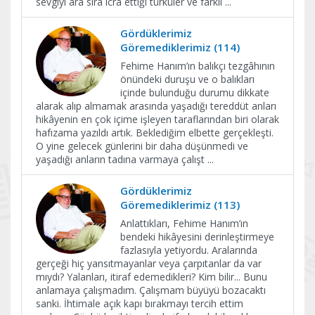
sevgiyi ara sıra icra ettiği türküler ve farklı
...
Gördüklerimiz
Göremediklerimiz (114)
Fehime Hanım’ın balıkçı tezgâhının
önündeki duruşu ve o balıkları
içinde bulunduğu durumu dikkate
alarak alıp almamak arasında yaşadığı tereddüt anları
hikâyenin en çok içime işleyen taraflarından biri olarak
hafızama yazıldı artık. Beklediğim elbette gerçekleşti.
O yine gelecek günlerini bir daha düşünmedi ve
yaşadığı anların tadına varmaya çalışt
...
Gördüklerimiz
Göremediklerimiz (113)
Anlattıkları, Fehime Hanım’ın
bendeki hikâyesini derinleştirmeye
fazlasıyla yetiyordu. Aralarında
gerçeği hiç yansıtmayanlar veya çarpıtanlar da var
mıydı? Yalanları, itiraf edemedikleri? Kim bilir... Bunu
anlamaya çalışmadım. Çalışmam büyüyü bozacaktı
sanki. İhtimale açık kapı bırakmayı tercih ettim