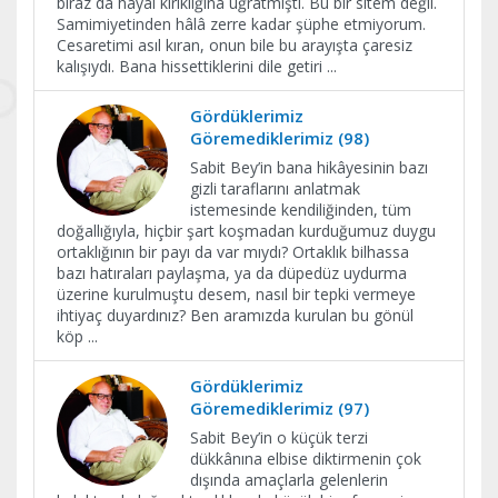
biraz da hayal kırıklığına uğratmıştı. Bu bir sitem değil.
Samimiyetinden hâlâ zerre kadar şüphe etmiyorum.
Cesaretimi asıl kıran, onun bile bu arayışta çaresiz
kalışıydı. Bana hissettiklerini dile getiri
...
Gördüklerimiz
Göremediklerimiz (98)
Sabit Bey’in bana hikâyesinin bazı
gizli taraflarını anlatmak
istemesinde kendiliğinden, tüm
doğallığıyla, hiçbir şart koşmadan kurduğumuz duygu
ortaklığının bir payı da var mıydı? Ortaklık bilhassa
bazı hatıraları paylaşma, ya da düpedüz uydurma
üzerine kurulmuştu desem, nasıl bir tepki vermeye
ihtiyaç duyardınız? Ben aramızda kurulan bu gönül
köp
...
Gördüklerimiz
Göremediklerimiz (97)
Sabit Bey’in o küçük terzi
dükkânına elbise diktirmenin çok
dışında amaçlarla gelenlerin