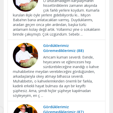
O unutamadığım karşılaşmanın
hissettirdiklerini zamanın akışında
çok farklı yerlere koydum. Kumarla
kurulan ilişki öyle yerlere gidebiliyordu ki... Mişon
Baba’nın bana anlatacakları varmış. Duyduklarımı,
aradan geçen onca yılın ardından, başka türlü
anlamam kolay değil artık. Yollarımız yine o sokakların
birinde çakışmıştı. Çok üzgündüm. Sebebi
...
Gördüklerimiz
Göremediklerimiz (88)
Amcam kumarı severdi. Evinde,
heyecanını ve eğlencesini hep
sürdürebileceğine inandığı o kahve
muhabbetine meydan verebileceğini gördüğünden,
arkadaşlarıyla okey atmayı bilhassa severdi.
Muhabbetin, o kahvelerinkinden önemli bir farkla,
kadınlı erkekli hayat bulması da ayrı bir keyifti
şüphesiz. Ama, şimdi hiçbir şüpheye kapılmadan
söyleyeyim, en ç
...
Gördüklerimiz
Göremediklerimiz (87)