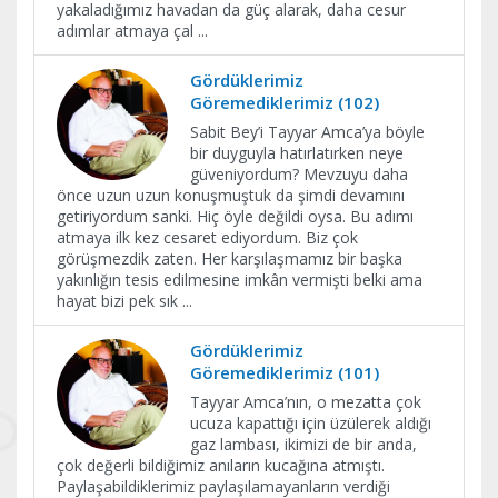
yakaladığımız havadan da güç alarak, daha cesur
adımlar atmaya çal
...
Gördüklerimiz
Göremediklerimiz (102)
Sabit Bey’i Tayyar Amca’ya böyle
bir duyguyla hatırlatırken neye
güveniyordum? Mevzuyu daha
önce uzun uzun konuşmuştuk da şimdi devamını
getiriyordum sanki. Hiç öyle değildi oysa. Bu adımı
atmaya ilk kez cesaret ediyordum. Biz çok
görüşmezdik zaten. Her karşılaşmamız bir başka
yakınlığın tesis edilmesine imkân vermişti belki ama
hayat bizi pek sık
...
Gördüklerimiz
Göremediklerimiz (101)
Tayyar Amca’nın, o mezatta çok
ucuza kapattığı için üzülerek aldığı
gaz lambası, ikimizi de bir anda,
çok değerli bildiğimiz anıların kucağına atmıştı.
Paylaşabildiklerimiz paylaşılamayanların verdiği