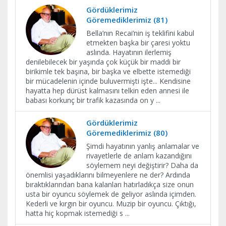
Gördüklerimiz
Göremediklerimiz (81)
Bella’nın Recai’nin iş teklifini kabul
etmekten başka bir çaresi yoktu
aslında. Hayatının ilerlemiş
denilebilecek bir yaşında çok küçük bir maddi bir
birikimle tek başına, bir başka ve elbette istemediği
bir mücadelenin içinde buluvermişti işte... Kendisine
hayatta hep dürüst kalmasını telkin eden annesi ile
babası korkunç bir trafik kazasında on y
...
Gördüklerimiz
Göremediklerimiz (80)
Şimdi hayatının yanlış anlamalar ve
rivayetlerle de anlam kazandığını
söylemem neyi değiştirir? Daha da
önemlisi yaşadıklarını bilmeyenlere ne der? Ardında
bıraktıklarından bana kalanları hatırladıkça size onun
usta bir oyuncu söylemek de geliyor aslında içimden.
Kederli ve kırgın bir oyuncu. Muzip bir oyuncu. Çıktığı,
hatta hiç kopmak istemediği s
...