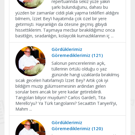
repertuarında sekiz yüze yakın
şarkı bulunduğunu, dahası bu
yüzden bir zamanlar ciddi plak yapma teklifleri aldığını
bilmem, İzzet Bey’i hayatımda çok özel bir yere
getirmişti. Hayranlığın da ötesine geçmiş gibiydi
hissettiklerim. Taşımaya mecbur bırakıldığımız onca
basitliğin, sıradanlığın, kolaycılık kurnazlıklarının iç
...
Gördüklerimiz
Göremediklerimiz (121)
Salonun pencerelerinin açık,
tüllerinin örtülü olduğu o yaz
gününde hangi uzaklarda bırakılmış
sıcak geceleri hatırlamıştı İzzet Bey? Artık çok iyi
bildiğim muzip gülümsemesinin ardından gelen
sorular beni ancak bir yere kadar getirebilirdi.
Tangoları biliyor muydum? Carlos Gardel’i, Tita
Merello’yu? Ya Türk tangolarını? Secaattin Tanyerli’yi,
Mahm
...
Gördüklerimiz
Göremediklerimiz (120)