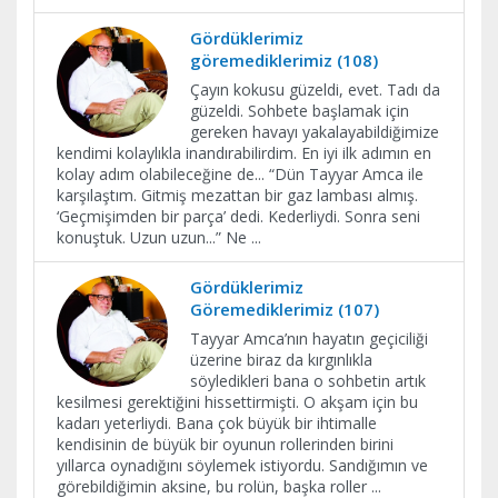
Gördüklerimiz
göremediklerimiz (108)
Çayın kokusu güzeldi, evet. Tadı da
güzeldi. Sohbete başlamak için
gereken havayı yakalayabildiğimize
kendimi kolaylıkla inandırabilirdim. En iyi ilk adımın en
kolay adım olabileceğine de... “Dün Tayyar Amca ile
karşılaştım. Gitmiş mezattan bir gaz lambası almış.
‘Geçmişimden bir parça’ dedi. Kederliydi. Sonra seni
konuştuk. Uzun uzun...” Ne
...
Gördüklerimiz
Göremediklerimiz (107)
Tayyar Amca’nın hayatın geçiciliği
üzerine biraz da kırgınlıkla
söyledikleri bana o sohbetin artık
kesilmesi gerektiğini hissettirmişti. O akşam için bu
kadarı yeterliydi. Bana çok büyük bir ihtimalle
kendisinin de büyük bir oyunun rollerinden birini
yıllarca oynadığını söylemek istiyordu. Sandığımın ve
görebildiğimin aksine, bu rolün, başka roller
...