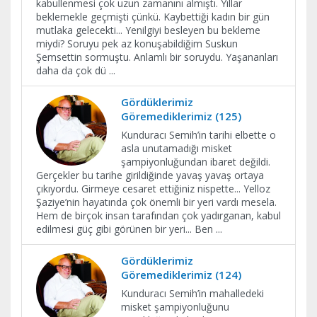
kabullenmesi çok uzun zamanını almıştı. Yıllar
beklemekle geçmişti çünkü. Kaybettiği kadın bir gün
mutlaka gelecekti... Yenilgiyi besleyen bu bekleme
miydi? Soruyu pek az konuşabildiğim Suskun
Şemsettin sormuştu. Anlamlı bir soruydu. Yaşananları
daha da çok dü
...
Gördüklerimiz
Göremediklerimiz (125)
Kunduracı Semih’in tarihi elbette o
asla unutamadığı misket
şampiyonluğundan ibaret değildi.
Gerçekler bu tarihe girildiğinde yavaş yavaş ortaya
çıkıyordu. Girmeye cesaret ettiğiniz nispette... Yelloz
Şaziye’nin hayatında çok önemli bir yeri vardı mesela.
Hem de birçok insan tarafından çok yadırganan, kabul
edilmesi güç gibi görünen bir yeri... Ben
...
Gördüklerimiz
Göremediklerimiz (124)
Kunduracı Semih’in mahalledeki
misket şampiyonluğunu