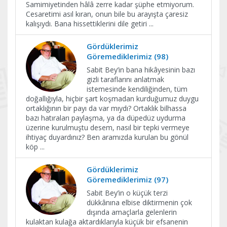
Samimiyetinden hâlâ zerre kadar şüphe etmiyorum.
Cesaretimi asıl kıran, onun bile bu arayışta çaresiz
kalışıydı. Bana hissettiklerini dile getiri
...
Gördüklerimiz
Göremediklerimiz (98)
Sabit Bey’in bana hikâyesinin bazı
gizli taraflarını anlatmak
istemesinde kendiliğinden, tüm
doğallığıyla, hiçbir şart koşmadan kurduğumuz duygu
ortaklığının bir payı da var mıydı? Ortaklık bilhassa
bazı hatıraları paylaşma, ya da düpedüz uydurma
üzerine kurulmuştu desem, nasıl bir tepki vermeye
ihtiyaç duyardınız? Ben aramızda kurulan bu gönül
köp
...
Gördüklerimiz
Göremediklerimiz (97)
Sabit Bey’in o küçük terzi
dükkânına elbise diktirmenin çok
dışında amaçlarla gelenlerin
kulaktan kulağa aktardıklarıyla küçük bir efsanenin