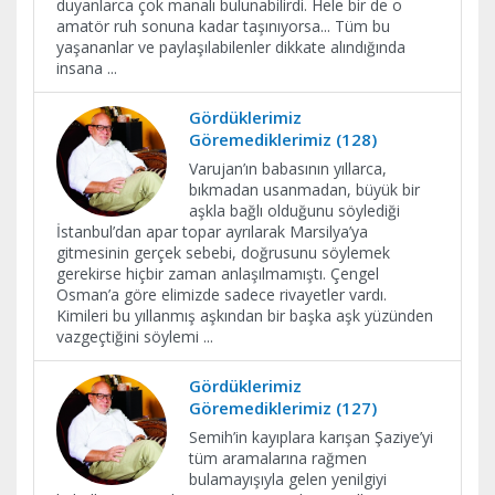
duyanlarca çok manalı bulunabilirdi. Hele bir de o
amatör ruh sonuna kadar taşınıyorsa... Tüm bu
yaşananlar ve paylaşılabilenler dikkate alındığında
insana
...
Gördüklerimiz
Göremediklerimiz (128)
Varujan’ın babasının yıllarca,
bıkmadan usanmadan, büyük bir
aşkla bağlı olduğunu söylediği
İstanbul’dan apar topar ayrılarak Marsilya’ya
gitmesinin gerçek sebebi, doğrusunu söylemek
gerekirse hiçbir zaman anlaşılmamıştı. Çengel
Osman’a göre elimizde sadece rivayetler vardı.
Kimileri bu yıllanmış aşkından bir başka aşk yüzünden
vazgeçtiğini söylemi
...
Gördüklerimiz
Göremediklerimiz (127)
Semih’in kayıplara karışan Şaziye’yi
tüm aramalarına rağmen
bulamayışıyla gelen yenilgiyi