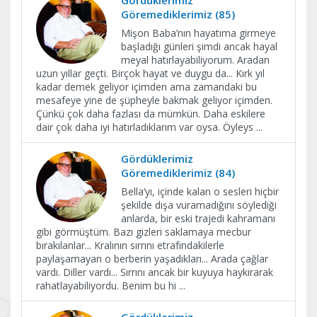
Gördüklerimiz
Göremediklerimiz (85)
Mişon Baba’nın hayatıma girmeye
başladığı günleri şimdi ancak hayal
meyal hatırlayabiliyorum. Aradan
uzun yıllar geçti. Birçok hayat ve duygu da... Kırk yıl
kadar demek geliyor içimden ama zamandaki bu
mesafeye yine de şüpheyle bakmak geliyor içimden.
Çünkü çok daha fazlası da mümkün. Daha eskilere
dair çok daha iyi hatırladıklarım var oysa. Öyleys
...
Gördüklerimiz
Göremediklerimiz (84)
Bella’yı, içinde kalan o sesleri hiçbir
şekilde dışa vuramadığını söylediği
anlarda, bir eski trajedi kahramanı
gibi görmüştüm. Bazı gizleri saklamaya mecbur
bırakılanlar... Kralının sırrını etrafındakilerle
paylaşamayan o berberin yaşadıkları... Arada çağlar
vardı. Diller vardı... Sırrını ancak bir kuyuya haykırarak
rahatlayabiliyordu. Benim bu hi
...