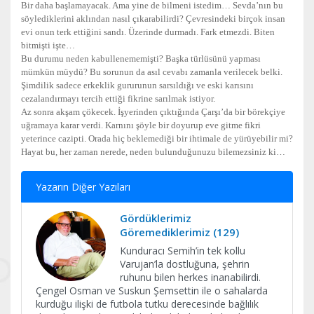
Bir daha başlamayacak. Ama yine de bilmeni istedim… Sevda’nın bu
söylediklerini aklından nasıl çıkarabilirdi? Çevresindeki birçok insan
evi onun terk ettiğini sandı. Üzerinde durmadı. Fark etmezdi. Biten
bitmişti işte…
Bu durumu neden kabullenememişti? Başka türlüsünü yapması
mümkün müydü? Bu sorunun da asıl cevabı zamanla verilecek belki.
Şimdilik sadece erkeklik gururunun sarsıldığı ve eski karısını
cezalandırmayı tercih ettiği fikrine sarılmak istiyor.
Az sonra akşam çökecek. İşyerinden çıktığında Çarşı’da bir börekçiye
uğramaya karar verdi. Karnını şöyle bir doyurup eve gitme fikri
yeterince cazipti. Orada hiç beklemediği bir ihtimale de yürüyebilir mi?
Hayat bu, her zaman nerede, neden bulunduğunuzu bilemezsiniz ki…
Yazarın Diğer Yazıları
Gördüklerimiz
Göremediklerimiz (129)
Kunduracı Semih’in tek kollu
Varujan’la dostluğuna, şehrin
ruhunu bilen herkes inanabilirdi.
Çengel Osman ve Suskun Şemsettin ile o sahalarda
kurduğu ilişki de futbola tutku derecesinde bağlılık