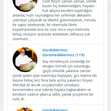
İzzet Bey’in zaman zaman, üstelik
bazen hiç beklemediğim, hayatın
hızlı akışına kendimi kaptırdığım
anlarda, hızın saçmalığına her seferinde dikkatimi
çekmeye çalışarak ve elbette gülümseyerek, mesela
bir vapur iskelesinde, bir sinemada filmin
başlamasından kısa bir süre önce veya metroda,
birkaç istasyon arasında anlattıkları, bilhassa çok
önemsed
...
Gördüklerimiz
Göremediklerimiz (119)
Baş etmekteçok zorlandığı bir
eksiğini örtmek için tutunduğu
‘güçlü erkek’lik yalanına zaman
içinde iyiden iyiye inanmaya başlayan, göz kırpma tiki
başına birkaç kez fena bela açmış palavracı boyacı
Memluk ile ancak sosyalizmden umudunu
kesmemekte ısrar ederek hayata bağlanabilen ve
kendisini sadece yıllarca, lafını, parlak projelerini bir
türlü di
...
Gördüklerimiz