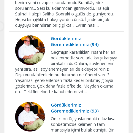
benim yeni cevapsız sorularımdı. Bu hikâyedeki
sorularım... Sesi kulaklarımdan gitmiyordu. Halepli
Saliha! Halepli Saliha! Sonraki o gülüş de gitmiyordu.
Hepsi bir çığlıkta buluşuyordu çünkü. İçinde birçok
duyguyu barındıran bir çığlıkta... Evinin nası
...
Gördüklerimiz
Göremediklerimiz (94)
Geçmişin karanlıkları insanı her an
beklenmedik sorularla karşı karşıya
bırakabilirdi. Onlara, söylenenlerin
yanı sıra, asıl söylenemeyenleri de ekleyebilirdiniz.
Dışa vurulabilenlerin bu durumda ne önemi vardı?
Yaşaması gerekenlerden fazla keder birikmiş gibiydi
gözlerinde. Çok daha fazla öfke de. Meydan okuma
da... Teklifini elbette kabul edemezd
...
Gördüklerimiz
Göremediklerimiz (93)
On iki on üç yaşlarındaki o kız kısa
sohbetimizde kelimenin tam
manasıyla içimi bullak etmişti. Bir