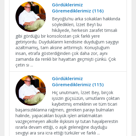
Gördüklerimiz
Göremediklerimiz (116)
Beyoğlu’nu arka sokakları hakkında
söyledikleri, İzzet Bey’i bu
hikâyede, herkesin zarafet timsali
gibi gördüğü bir konsolostan çok farklı yere
getiriyordu. Duyduklarım kendisine duyduğum saygıyı
azaltmamış, tam aksine arttırmıştı. Konuştuğum
insan, etrafa gösterdiğinden çok daha zor, aynı
zamanda da renkli bir hayattan geçmişti çünkü. Çok
çetin sı
...
Gördüklerimiz
Göremediklerimiz (115)
Hiç unutmam, İzzet Bey, birçok
işsizin güçsüzün, umutlarını çoktan
kaybetmiş emeklinin ve tüm ticari
başarısızlıklarına rağmen, gereken parayı bulmaları
halinde, yapacakları büyük işleri anlatmaktan
vazgeçemeyen alkolle ilişkisini iyi tutan hayalperestin
ısrarla devam ettiği, o aşık geleneğine duyduğu
sevgiyi ara sıra icra ettiği türküler ve farklı
...