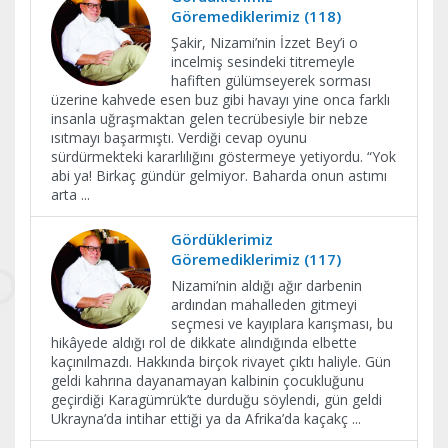
Göremediklerimiz (118)
Şakir, Nizami’nin İzzet Bey’i o
incelmiş sesindeki titremeyle
hafiften gülümseyerek sorması
üzerine kahvede esen buz gibi havayı yine onca farklı
insanla uğraşmaktan gelen tecrübesiyle bir nebze
ısıtmayı başarmıştı. Verdiği cevap oyunu
sürdürmekteki kararlılığını göstermeye yetiyordu. “Yok
abi ya! Birkaç gündür gelmiyor. Baharda onun astımı
arta
...
Gördüklerimiz
Göremediklerimiz (117)
Nizami’nin aldığı ağır darbenin
ardından mahalleden gitmeyi
seçmesi ve kayıplara karışması, bu
hikâyede aldığı rol de dikkate alındığında elbette
kaçınılmazdı. Hakkında birçok rivayet çıktı haliyle. Gün
geldi kahrına dayanamayan kalbinin çocukluğunu
geçirdiği Karagümrük’te durduğu söylendi, gün geldi
Ukrayna’da intihar ettiği ya da Afrika’da kaçakç
...