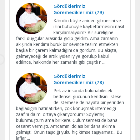
Gördüklerimiz
Göremediklerimiz (79)
Kâmil’in böyle aniden gitmesini ve
izini bütünüyle kaybettirmesini nasıl
karşılamalıydım? Bir süreliğine
farklı duygular arasında gidip geldim. Ama zamanın
akışında kendimi buruk bir sevince teslim etmekten
başka bir çarem kalmadığını da gördüm. Bu akışta,
gelmeyeceği de artık iyiden iyiye görülüp kabul
edilince, hakkında her zamanki gibi çeşitli r
...
Gördüklerimiz
Göremediklerimiz (78)
Pek az insanda bulunabilecek
bedensel gücünün kendisini istese
de istemese de hayata bir yerinden
bağladığını hatırlatırken, çok konuşmak istemediği
zaafını da mı ortaya çıkarıyordum? Söylemiş
bulunmuştum ama bir kere. Gülümsemesi de bana
cesaret vermişti. Amcamın iddiası bir daha aklıma
gelmişti. Onun taşıdığı yükü hiç kimse taşıyamaz... Bu
laflar
...