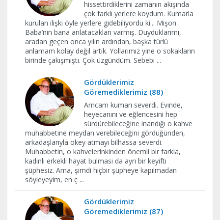
hissettirdiklerini zamanın akışında
çok farklı yerlere koydum. Kumarla
kurulan ilişki öyle yerlere gidebiliyordu ki... Mişon
Baba’nın bana anlatacakları varmış. Duyduklarımı,
aradan geçen onca yılın ardından, başka türlü
anlamam kolay değil artık. Yollarımız yine o sokakların
birinde çakışmıştı. Çok üzgündüm. Sebebi
...
Gördüklerimiz
Göremediklerimiz (88)
Amcam kumarı severdi. Evinde,
heyecanını ve eğlencesini hep
sürdürebileceğine inandığı o kahve
muhabbetine meydan verebileceğini gördüğünden,
arkadaşlarıyla okey atmayı bilhassa severdi.
Muhabbetin, o kahvelerinkinden önemli bir farkla,
kadınlı erkekli hayat bulması da ayrı bir keyifti
şüphesiz. Ama, şimdi hiçbir şüpheye kapılmadan
söyleyeyim, en ç
...
Gördüklerimiz
Göremediklerimiz (87)