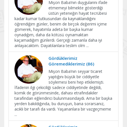
Mişon Baba’nın duygularını ifade
etmemeyi bilmekte gösterdiği
üstün yeteneğin hayat tecrübesi
kadar kumar tutkusundan da kaynaklandığını
öğrendiğim günler, benim de birçok değerimi içime
gömerek, hayatımla adeta bir başka kumar
oynadığım, daha da kötüsü oynamaktan
kaçamadığım günlerdi. Gerçeği zamanla daha iyi
anlayacaktım. Dayatılanlara teslim olm
...
Gördüklerimiz
Göremediklerimiz (86)
Mişon Baba’nın seyyar ticaret
yaptığını büyük bir ciddiyetle
söylemesi beni hep etkilemişti.
İfadenin ilgi çekiciliği sadece ciddiyetinde değildi,
komik de görünmesinde, dahası etrafındakiler
tarafından eğlendirici bulunmasındaydı. Ama bir başka
yerden bakıldığında, bu duruşun, bana sorarsanız,
acıklı bir tarafı da vardı. Yaşananlara bir vazgeçmeme
...