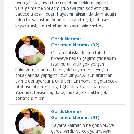
oyun gibi başlayan bu sohbet hiç beklemediğim bir
yere gelmeme yol açmıştı. Savaştan söz etmiştik.
Sadece ülkesini değil, hayatının akışını da darmadağın
eden bir savaştan. Annesini kaybetmişti, babasını
kaybetmişti, nefret ettiği amcasını bile kaybe
...
Gördüklerimiz
Göremediklerimiz (92)
O kızın bakışları beni o tuhaf
hikâyeye neden çağırmıştı? Kadim
İstanbul’un artık çok yorgun
bulduğum, ruhunu da en çok bu yüzden sevdiğim
sokaklarında yaptığım uzun bir yürüyüşün ardından
evime dönüyordum. Ona beni Eminönü’ne götürecek
otobüse binmek için gittiğim durakta rastlamıştım.
Yüzünde, bakışında, duruşunda açıklamakta çok
zorlandığım bir
...
Gördüklerimiz
Göremediklerimiz (91)
Hayatta kalmanın ne çok yolu ve
çaresi vardı. Ne çok yalanı. Aynı