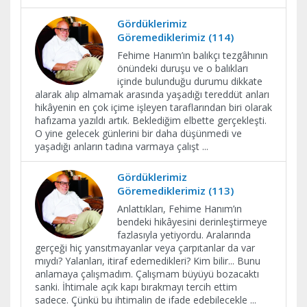
Gördüklerimiz
Göremediklerimiz (114)
Fehime Hanım’ın balıkçı tezgâhının
önündeki duruşu ve o balıkları
içinde bulunduğu durumu dikkate
alarak alıp almamak arasında yaşadığı tereddüt anları
hikâyenin en çok içime işleyen taraflarından biri olarak
hafızama yazıldı artık. Beklediğim elbette gerçekleşti.
O yine gelecek günlerini bir daha düşünmedi ve
yaşadığı anların tadına varmaya çalışt
...
Gördüklerimiz
Göremediklerimiz (113)
Anlattıkları, Fehime Hanım’ın
bendeki hikâyesini derinleştirmeye
fazlasıyla yetiyordu. Aralarında
gerçeği hiç yansıtmayanlar veya çarpıtanlar da var
mıydı? Yalanları, itiraf edemedikleri? Kim bilir... Bunu
anlamaya çalışmadım. Çalışmam büyüyü bozacaktı
sanki. İhtimale açık kapı bırakmayı tercih ettim
sadece. Çünkü bu ihtimalin de ifade edebilecekle
...