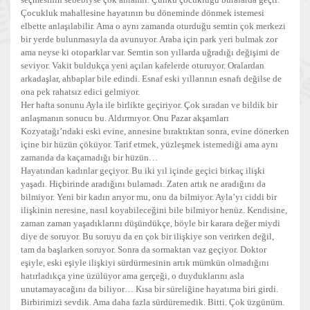
Çocukluk mahallesine hayatının bu döneminde dönmek istemesi
elbette anlaşılabilir. Ama o aynı zamanda oturduğu semtin çok merkezi
bir yerde bulunmasıyla da avunuyor. Araba için park yeri bulmak zor
ama neyse ki otoparklar var. Semtin son yıllarda uğradığı değişimi de
seviyor. Vakit buldukça yeni açılan kafelerde oturuyor. Oralardan
arkadaşlar, ahbaplar bile edindi. Esnaf eski yıllarının esnafı değilse de
ona pek rahatsız edici gelmiyor.
Her hafta sonunu Ayla ile birlikte geçiriyor. Çok sıradan ve bildik bir
anlaşmanın sonucu bu. Aldırmıyor. Onu Pazar akşamları
Kozyatağı’ndaki eski evine, annesine bıraktıktan sonra, evine dönerken
içine bir hüzün çöküyor. Tarif etmek, yüzleşmek istemediği ama aynı
zamanda da kaçamadığı bir hüzün…
Hayatından kadınlar geçiyor. Bu iki yıl içinde geçici birkaç ilişki
yaşadı. Hiçbirinde aradığını bulamadı. Zaten artık ne aradığını da
bilmiyor. Yeni bir kadın arıyor mu, onu da bilmiyor. Ayla’yı ciddi bir
ilişkinin neresine, nasıl koyabileceğini bile bilmiyor henüz. Kendisine,
zaman zaman yaşadıklarını düşündükçe, böyle bir karara değer miydi
diye de soruyor. Bu soruyu da en çok bir ilişkiye son verirken değil,
tam da başlarken soruyor. Sonra da sormaktan vaz geçiyor. Doktor
eşiyle, eski eşiyle ilişkiyi sürdürmesinin artık mümkün olmadığını
hatırladıkça yine üzülüyor ama gerçeği, o duyduklarını asla
unutamayacağını da biliyor… Kısa bir süreliğine hayatıma biri girdi.
Birbirimizi sevdik. Ama daha fazla sürdüremedik. Bitti. Çok üzgünüm.