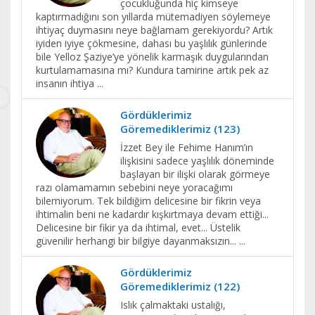
çocukluğunda hiç kimseye
kaptırmadığını son yıllarda mütemadiyen söylemeye
ihtiyaç duymasını neye bağlamam gerekiyordu? Artık
iyiden iyiye çökmesine, dahası bu yaşlılık günlerinde
bile Yelloz Şaziye’ye yönelik karmaşık duygularından
kurtulamamasına mı? Kundura tamirine artık pek az
insanın ihtiya
...
Gördüklerimiz
Göremediklerimiz (123)
İzzet Bey ile Fehime Hanım’ın
ilişkisini sadece yaşlılık döneminde
başlayan bir ilişki olarak görmeye
razı olamamamın sebebini neye yoracağımı
bilemiyorum. Tek bildiğim delicesine bir fikrin veya
ihtimalin beni ne kadardır kışkırtmaya devam ettiği...
Delicesine bir fikir ya da ihtimal, evet... Üstelik
güvenilir herhangi bir bilgiye dayanmaksızın...
...
Gördüklerimiz
Göremediklerimiz (122)
Islık çalmaktaki ustalığı,