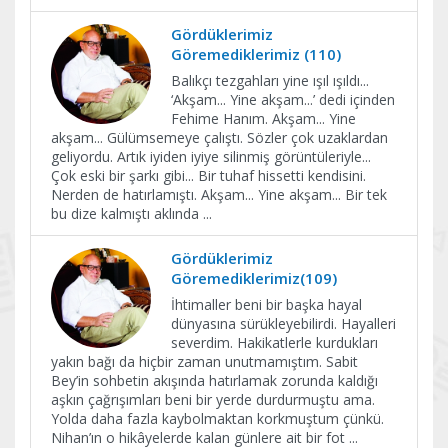
Gördüklerimiz
Göremediklerimiz (110)
Balıkçı tezgahları yine ışıl ışıldı...
‘Akşam... Yine akşam...’ dedi içinden
Fehime Hanım. Akşam... Yine
akşam... Gülümsemeye çalıştı. Sözler çok uzaklardan
geliyordu. Artık iyiden iyiye silinmiş görüntüleriyle...
Çok eski bir şarkı gibi... Bir tuhaf hissetti kendisini.
Nerden de hatırlamıştı. Akşam... Yine akşam... Bir tek
bu dize kalmıştı aklında
...
Gördüklerimiz
Göremediklerimiz(109)
İhtimaller beni bir başka hayal
dünyasına sürükleyebilirdi. Hayalleri
severdim. Hakikatlerle kurdukları
yakın bağı da hiçbir zaman unutmamıştım. Sabit
Bey’in sohbetin akışında hatırlamak zorunda kaldığı
aşkın çağrışımları beni bir yerde durdurmuştu ama.
Yolda daha fazla kaybolmaktan korkmuştum çünkü.
Nihan’ın o hikâyelerde kalan günlere ait bir fot
...