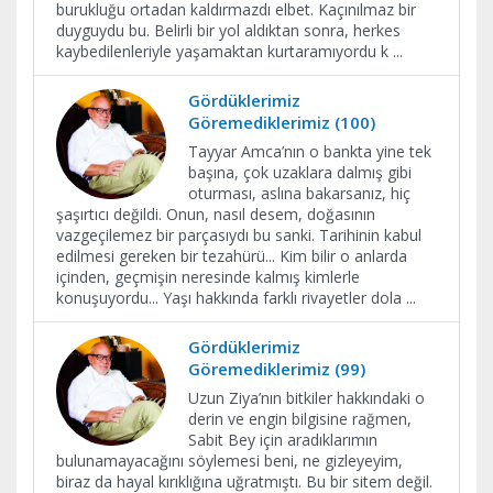
burukluğu ortadan kaldırmazdı elbet. Kaçınılmaz bir
duyguydu bu. Belirli bir yol aldıktan sonra, herkes
kaybedilenleriyle yaşamaktan kurtaramıyordu k
...
Gördüklerimiz
Göremediklerimiz (100)
Tayyar Amca’nın o bankta yine tek
başına, çok uzaklara dalmış gibi
oturması, aslına bakarsanız, hiç
şaşırtıcı değildi. Onun, nasıl desem, doğasının
vazgeçilemez bir parçasıydı bu sanki. Tarihinin kabul
edilmesi gereken bir tezahürü... Kim bilir o anlarda
içinden, geçmişin neresinde kalmış kimlerle
konuşuyordu... Yaşı hakkında farklı rivayetler dola
...
Gördüklerimiz
Göremediklerimiz (99)
Uzun Ziya’nın bitkiler hakkındaki o
derin ve engin bilgisine rağmen,
Sabit Bey için aradıklarımın
bulunamayacağını söylemesi beni, ne gizleyeyim,
biraz da hayal kırıklığına uğratmıştı. Bu bir sitem değil.