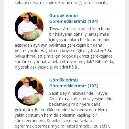
sebebin deşilmesindeki kaçınılmazlığı tüm sarsıcıl
...
Gördüklerimiz
Göremediklerimiz (104)
Tayyar Amca’nın anlattıkları bana
bir hikâyenin daha iyi anlaşılması
için yaşananlara her kahramanın
açısından ayrı ayrı bakılması gerektiğini bir daha
gösteriyordu. Hayatta da böyle değil miydi zaten? Bu
bakışı ihmal ettiğimiz için birçok ilişkimizi gerektiğince
sürdüremiyor hatta heba etmiyor muyduk? Nihan’ı da,
o yasak aşk yaşadığı ve adını hâlâ
...
Gördüklerimiz
Göremediklerimiz (103)
Sabit Bey’in hikâyesinde, Tayyar
Amca’nın anlattıkları sayesinde hiç
beklemediğim bir yere daha
gelmiştim. Bir sürüklenmeden bahsediyordu. Hem
yakın dostunun hem de ablasının kapıldığı bir
sürüklenmeden... Sebebini ve daha fazlasını
öğrenmek istemez miydim? İsterdim tabii. Bu sefer,