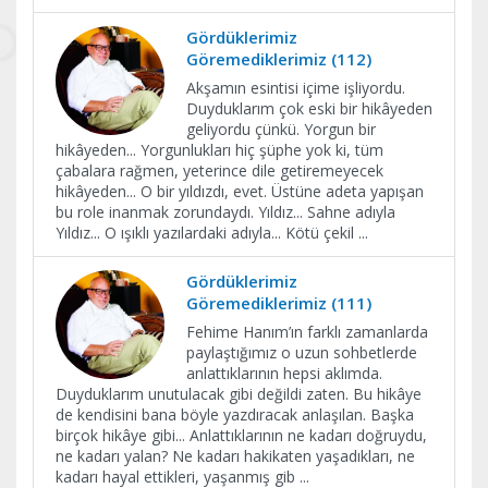
Gördüklerimiz
Göremediklerimiz (112)
Akşamın esintisi içime işliyordu.
Duyduklarım çok eski bir hikâyeden
geliyordu çünkü. Yorgun bir
hikâyeden... Yorgunlukları hiç şüphe yok ki, tüm
çabalara rağmen, yeterince dile getiremeyecek
hikâyeden... O bir yıldızdı, evet. Üstüne adeta yapışan
bu role inanmak zorundaydı. Yıldız... Sahne adıyla
Yıldız... O ışıklı yazılardaki adıyla... Kötü çekil
...
Gördüklerimiz
Göremediklerimiz (111)
Fehime Hanım’ın farklı zamanlarda
paylaştığımız o uzun sohbetlerde
anlattıklarının hepsi aklımda.
Duyduklarım unutulacak gibi değildi zaten. Bu hikâye
de kendisini bana böyle yazdıracak anlaşılan. Başka
birçok hikâye gibi... Anlattıklarının ne kadarı doğruydu,
ne kadarı yalan? Ne kadarı hakikaten yaşadıkları, ne
kadarı hayal ettikleri, yaşanmış gib
...