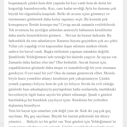
boşanmaydı çünkü hem dört yaşında bir kızı vardı hem de derin bir
kırgınlığı barındırıyordu. Kızı, canı kadar sevdiği Ayla bu durumu çok
büyük bir olgunlukla karşıladı. Belki de acısını içine gömmeyi ve
önemsemez görünerek daha kolay taşımayı seçti. Bu konuda pek
konuşmuyor. İleride konuşur mu? Cevap ancak zamanla verilebilecek.
Tek avuntusu bu ayrılığın ardından annesiyle babasının kendilerini
daha mutlu hissettiklerini görmesi… Nevzat da bunun farkında. Bu
farkındalık da onu rahatlatıyor. Kararını hayata geçirirken çok acı çekti.
Yıllar yılı yaşadığı evin kapısından dışarı adımını atarken elinde
sadece bir bavul vardı. Başka türlüsünü yapması mümkün değildi.
Şimdilerde Yeldeğirmeni’nde tuttuğu bir dairede yaşıyor. Az eşyası var.
Zamanla daha fazlası olur mu? Olur herhalde. Ancak bunun için,
yaşadıklarının gözünde daha meşru ve inanabileceği bir yere oturması
gerekiyor. O yer nasıl bir yer? Onu da zaman gösterecek elbet. Mesela
böyle hazır yemekler almayı kendisine pek yakıştıramıyor. Çünkü
yemek yapmayı biliyor, hem de çok iyi biliyor. Sevda ile evli olduğu
günlerde bazı arkadaşlarıyla paylaştıkları hafta sonlarında, mutfaktaki
becerileriyle ilgili hatırı sayılır bir şöhret edinmişti. Şimdi o günleri
hatırladıkça bir burukluk yayılıyor içine. Kendisini bir yerlerden
dışlanmış hissediyor.
Yeni bir hayat için umutları yok değil yine de. Kırk iki yaş çok geç
sayılmaz. Hiç geç sayılmaz. Büyük bir turizm şirketinde üst düzey
yönetici… Haliyle iyi bir geliri var. Yeni günleri için Yeldeğirmeni’ni
seçmesinin sebebiyse çok anlamlı. Çünkü çocukluğu buralarda geçti.