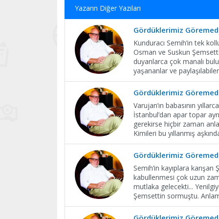
Yazarın Diğer Yazıları
Gördüklerimiz Göremedi
Kunduracı Semih’in tek koll
Osman ve Suskun Şemsettin i
duyanlarca çok manalı bulun
yaşananlar ve paylaşılabile
Gördüklerimiz Göremedi
Varujan’ın babasının yıllar
İstanbul’dan apar topar ay
gerekirse hiçbir zaman anla
Kimileri bu yıllanmış aşkın
Gördüklerimiz Göremedi
Semih’in kayıplara karışan 
kabullenmesi çok uzun zaman
mutlaka gelecekti... Yenil
Şemsettin sormuştu. Anlaml
Gördüklerimiz Göremedi