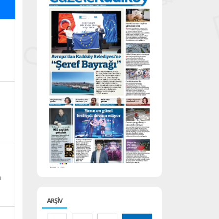
n
ARŞİV