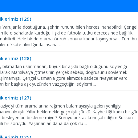
klerimiz (129)
u Varujan’la dostluğuna, şehrin ruhunu bilen herkes inanabilirdi. Çengel
le o sahalarda kurduğu ilişki de futbola tutku derecesinde bağlılık
abilirdi. Hele bir de o amatör ruh sonuna kadar taşınıyorsa... Tüm bu
nler dikkate alındığında insana
...
klerimiz (128)
ca, bıkmadan usanmadan, büyük bir aşkla bağlı olduğunu söylediği
rılarak Marsilya’ya gitmesinin gerçek sebebi, doğrusunu söylemek
şılmamıştı. Çengel Osman’a göre elimizde sadece rivayetler vardı.
dan bir başka aşk yüzünden vazgeçtiğini söylemi
...
klerimiz (127)
Şaziye’yi tüm aramalarına rağmen bulamayışıyla gelen yenilgiyi
ını almıştı. Yıllar beklemekle geçmişti çünkü. Kaybettiği kadın bir gü
giyi besleyen bu bekleme miydi? Soruyu pek az konuşabildiğim Suskun
ı bir soruydu. Yaşananları daha da çok dü
...
klerimiz (125)