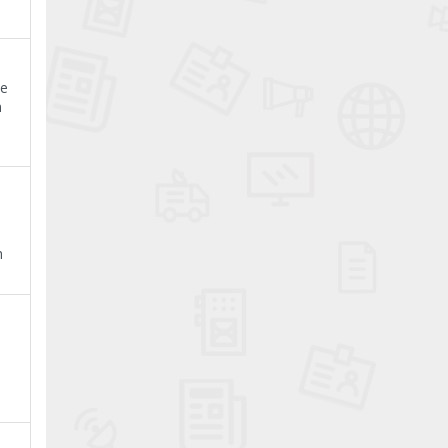
te
n
h