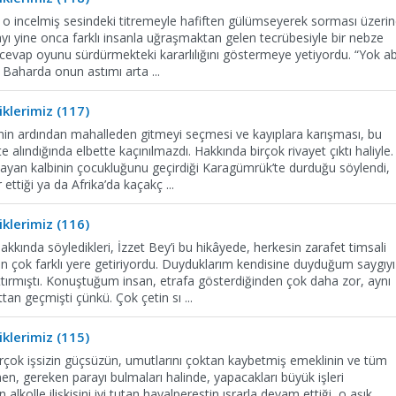
’i o incelmiş sesindeki titremeyle hafiften gülümseyerek sorması üzeri
ı yine onca farklı insanla uğraşmaktan gelen tecrübesiyle bir nebze
i cevap oyunu sürdürmekteki kararlılığını göstermeye yetiyordu. “Yok ab
. Baharda onun astımı arta
...
klerimiz (117)
enin ardından mahalleden gitmeyi seçmesi ve kayıplara karışması, bu
e alındığında elbette kaçınılmazdı. Hakkında birçok rivayet çıktı haliyle.
yan kalbinin çocukluğunu geçirdiği Karagümrük’te durduğu söylendi,
r ettiği ya da Afrika’da kaçakç
...
klerimiz (116)
kkında söyledikleri, İzzet Bey’i bu hikâyede, herkesin zarafet timsali
n çok farklı yere getiriyordu. Duyduklarım kendisine duyduğum saygıyı
tırmıştı. Konuştuğum insan, etrafa gösterdiğinden çok daha zor, aynı
ttan geçmişti çünkü. Çok çetin sı
...
klerimiz (115)
rçok işsizin güçsüzün, umutlarını çoktan kaybetmiş emeklinin ve tüm
ğmen, gereken parayı bulmaları halinde, yapacakları büyük işleri
olle ilişkisini iyi tutan hayalperestin ısrarla devam ettiği, o aşık