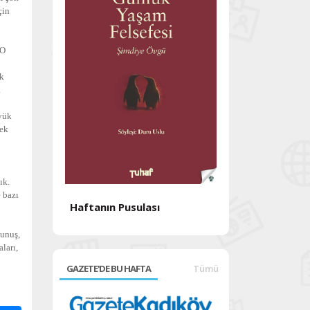
çin
 O
ek
a
üyük
pek
ık.
e bazı
Haftanın Pusulası
Haftanın Pusul
kunuş,
ları,
GAZETE'DE BU HAFTA
Tümü