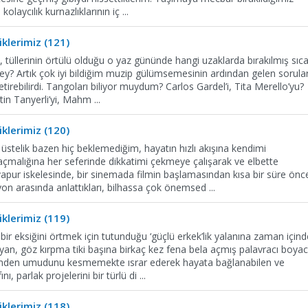
 kolaycılık kurnazlıklarının iç
...
klerimiz (121)
, tüllerinin örtülü olduğu o yaz gününde hangi uzaklarda bırakılmış sıc
 Bey? Artık çok iyi bildiğim muzip gülümsemesinin ardından gelen sorula
tirebilirdi. Tangoları biliyor muydum? Carlos Gardel’i, Tita Merello’yu?
ttin Tanyerli’yi, Mahm
...
klerimiz (120)
stelik bazen hiç beklemediğim, hayatın hızlı akışına kendimi
saçmalığına her seferinde dikkatimi çekmeye çalışarak ve elbette
apur iskelesinde, bir sinemada filmin başlamasından kısa bir süre önc
yon arasında anlattıkları, bilhassa çok önemsed
...
klerimiz (119)
ir eksiğini örtmek için tutunduğu ‘güçlü erkek’lik yalanına zaman içind
yan, göz kırpma tiki başına birkaç kez fena bela açmış palavracı boyac
zmden umudunu kesmemekte ısrar ederek hayata bağlanabilen ve
ını, parlak projelerini bir türlü di
...
klerimiz (118)