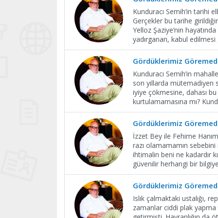
Kunduracı Semih’in tarihi e
Gerçekler bu tarihe girildiğ
Yelloz Şaziye’nin hayatında
yadırganan, kabul edilmesi 
Gördüklerimiz Göremedi
Kunduracı Semih’in mahall
son yıllarda mütemadiyen 
iyiye çökmesine, dahası bu 
kurtulamamasına mı? Kundur
Gördüklerimiz Göremedi
İzzet Bey ile Fehime Hanım’ı
razı olamamamın sebebini n
ihtimalin beni ne kadardır kı
güvenilir herhangi bir bilgi
Gördüklerimiz Göremedi
Islık çalmaktaki ustalığı, 
zamanlar ciddi plak yapma te
getirmişti. Hayranlığın da 