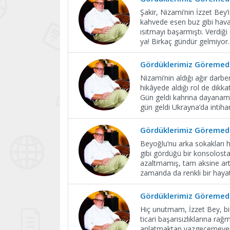
Şakir, Nizami’nin İzzet Bey
kahvede esen buz gibi havay
ısıtmayı başarmıştı. Verdiğ
ya! Birkaç gündür gelmiyor
Gördüklerimiz Göremedi
Nizami’nin aldığı ağır darb
hikâyede aldığı rol de dikkat
Gün geldi kahrına dayanama
gün geldi Ukrayna’da intiha
Gördüklerimiz Göremedi
Beyoğlu’nu arka sokakları ha
gibi gördüğü bir konsolosta
azaltmamış, tam aksine art
zamanda da renkli bir haya
Gördüklerimiz Göremedi
Hiç unutmam, İzzet Bey, bi
ticari başarısızlıklarına ra
anlatmaktan vazgeçemeyen alk