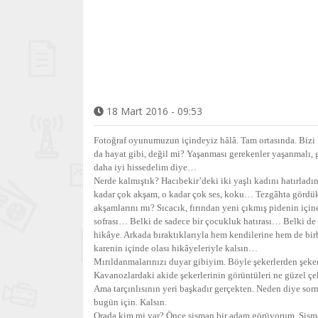
18 Mart 2016 - 09:53
Fotoğraf oyunumuzun içindeyiz hâlâ. Tam ortasında. Biz
da hayat gibi, değil mi? Yaşanması gerekenler yaşanmalı, 
daha iyi hissedelim diye…
Nerde kalmıştık? Hacıbekir’deki iki yaşlı kadını hatırladını
kadar çok akşam, o kadar çok ses, koku… Tezgâhta gördükl
akşamlarını mı? Sıcacık, fırından yeni çıkmış pidenin içi
sofrası… Belki de sadece bir çocukluk hatırası… Belki de 
hikâye. Arkada bıraktıklarıyla hem kendilerine hem de birbi
karenin içinde olası hikâyeleriyle kalsın…
Mırıldanmalarınızı duyar gibiyim. Böyle şekerlerden şek
Kavanozlardaki akide şekerlerinin görüntüleri ne güzel çe
Ama tarçınlısının yeri başkadır gerçekten. Neden diye sorm
bugün için. Kalsın.
Orada kim mi var? Önce şişman bir adam görüyorum. Şişman