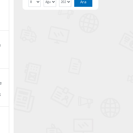
Ara
ı
e
k