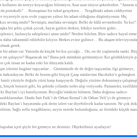
 kollarını da nereye koyacağını bilemiyor. Azar azar istiyor şekerlerden. “Annem i
na da portakallı”… Konuşması bir tuhaf gerçekten… Tezgâhtaki adam ciddiyetini
ve teyzesiyle aynı evde yaşayan yalnız bir adam olduğunu düşünüyorum. Hiç
zı sevmiş midir? Sevmiştir, mutlaka sevmiştir. Belki de hâlâ sevmektedir. Ya kız?
 başka bir şehir, çoluk çocuk, hayat gailesi derken, hikâye nerelere gider…
lenici, fazlasıyla sahiplenici anne midir? Nerden bilelim. Bize sadece hayal etm
amı daha tahammül edilebilir kılıyor. Herkes evine gidince… Bu akşam televizyond
bulmak gerek.
ren bir adam var. Yanında da küçük bir kız çocuğu… On, on iki yaşlarında sanki. B
eye mi çalışıyor? Başaracak mı? Bana pek mümkün görünmüyor. Kız gördükleriyle 
ne çok insan ne kadar eski bir dünyada kaldı.
işin izlerini bugüne taşıyanlar… Günümüzde de de değer taşıyanlar, ilgi görmeye,
 farkındayım. Belki de benim gibi birçok Çarşı müdavimi Hacıbekir’e gelmişken
n batılı yüzüyle doğulu yüzü karşı karşıyaydı. Doğulu yüzüne dokunmaya çalışmışt
Haftanın Sinevizyonu
irçok benzeri gibi, bu şehirde yıllardır nefes alıp veriyordu. Pastaneler, özellikl
Haftanın Pusulası
’deki Baylan’ı iyi hatırlıyorum. Beyoğlu’ndakini bilmem. Daha doğrusu sadece
yazdıklarından. Orada Sait Faik’i de Orhan Kemal’i de Orhan Veli’yi de görmeye
deki Baylan’ı hayatımda çok derin izleri var diyebilecek kadar tanırım. Ne çok do
ilirim. Sağlı sollu tezgâhlarını, neyin nerede bulunduğunu, az ilerideki küçük masa
Kapıdan içeri şöyle bir girmeye ne dersiniz. Objektifinizi ayarlayın!