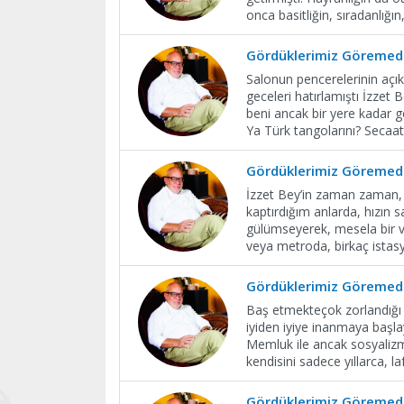
onca basitliğin, sıradanlığın,
Gördüklerimiz Göremedi
Salonun pencerelerinin açık
geceleri hatırlamıştı İzzet
beni ancak bir yere kadar ge
Ya Türk tangolarını? Secaa
Gördüklerimiz Göremedi
İzzet Bey’in zaman zaman, ü
kaptırdığım anlarda, hızın 
gülümseyerek, mesela bir v
veya metroda, birkaç istas
Gördüklerimiz Göremedi
Baş etmekteçok zorlandığı b
iyiden iyiye inanmaya başla
Memluk ile ancak sosyali
kendisini sadece yıllarca, laf
Gördüklerimiz Göremedi