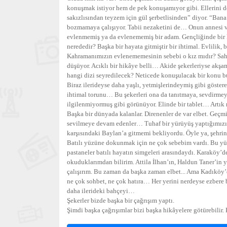
konuşmak istiyor hem de pek konuşamıyor gibi. Ellerini de
sakızlısından teyzem için gül şerbetlisinden” diyor. “Ba
bozmamaya çalışıyor. Tabii nezaketini de… Onun annesi 
evlenmemiş ya da evlenememiş bir adam. Gençliğinde bir kı
nerededir? Başka bir hayata gitmiştir bir ihtimal. Evlilik,
Kahramanımızın evlenememesinin sebebi o kız mıdır? Sahip
düşüyor. Acıklı bir hikâye belli… Akide şekerleriyse akş
hangi dizi seyredilecek? Neticede konuşulacak bir konu 
Biraz ilerideyse daha yaşlı, yetmişlerindeymiş gibi göste
ihtimal torunu… Bu şekerleri ona da tanıtmaya, sevdirm
ilgilenmiyormuş gibi görünüyor. Elinde bir tablet… Artık 
Başka bir dünyada kalanlar. Direnenler de var elbet. Geçm
sevilmeye devam edenler… Tuhaf bir yürüyüş yaptığımızın
karşısındaki Baylan’a gitmemi bekliyordu. Öyle ya, şehri
Batılı yüzüne dokunmak için ne çok sebebim vardı. Bu yüz, b
pastaneler batılı hayatın simgeleri arasındaydı. Karaköy
okuduklarımdan bilirim. Attila İlhan’ın, Haldun Taner’in 
çalışırım. Bu zaman da başka zaman elbet... Ama Kadıköy’
ne çok sohbet, ne çok hatıra… Her yerini nerdeyse ezbere b
daha ilerideki bahçeyi…
Şekerler bizde başka bir çağrışım yaptı.
Şimdi başka çağrışımlar bizi başka hikâyelere götürebilir. 