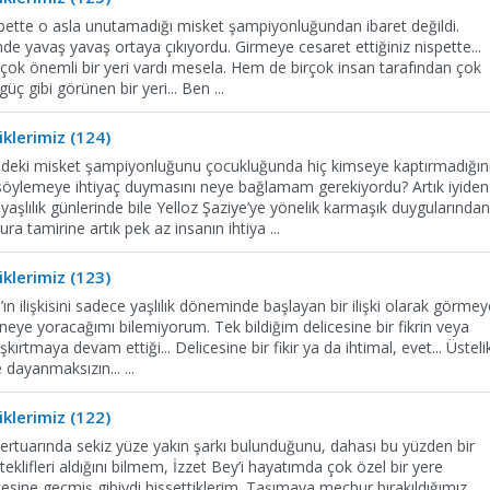
lbette o asla unutamadığı misket şampiyonluğundan ibaret değildi.
inde yavaş yavaş ortaya çıkıyordu. Girmeye cesaret ettiğiniz nispette...
 çok önemli bir yeri vardı mesela. Hem de birçok insan tarafından çok
güç gibi görünen bir yeri... Ben
...
klerimiz (124)
edeki misket şampiyonluğunu çocukluğunda hiç kimseye kaptırmadığın
söylemeye ihtiyaç duymasını neye bağlamam gerekiyordu? Artık iyiden
yaşlılık günlerinde bile Yelloz Şaziye’ye yönelik karmaşık duygularından
a tamirine artık pek az insanın ihtiya
...
klerimiz (123)
n ilişkisini sadece yaşlılık döneminde başlayan bir ilişki olarak görmey
eye yoracağımı bilemiyorum. Tek bildiğim delicesine bir fikrin veya
şkırtmaya devam ettiği... Delicesine bir fikir ya da ihtimal, evet... Üsteli
ye dayanmaksızın...
...
klerimiz (122)
repertuarında sekiz yüze yakın şarkı bulunduğunu, dahası bu yüzden bir
klifleri aldığını bilmem, İzzet Bey’i hayatımda çok özel bir yere
ötesine geçmiş gibiydi hissettiklerim. Taşımaya mecbur bırakıldığımız