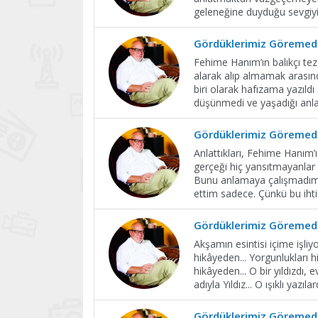
geleneğine duyduğu sevgiyi a
Gördüklerimiz Göremedi
Fehime Hanım’ın balıkçı te
alarak alıp almamak arasınd
biri olarak hafızama yazıldı
düşünmedi ve yaşadığı anla
Gördüklerimiz Göremedi
Anlattıkları, Fehime Hanım’ı
gerçeği hiç yansıtmayanlar v
Bunu anlamaya çalışmadım. 
ettim sadece. Çünkü bu iht
Gördüklerimiz Göremedi
Akşamın esintisi içime işli
hikâyeden... Yorgunlukları 
hikâyeden... O bir yıldızdı,
adıyla Yıldız... O ışıklı yazıl
Gördüklerimiz Göremedi