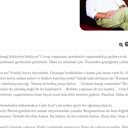
i hangi hikâyeler bekliyor? Cevap yaşanması gerekenler yaşanmadıkça gelmeyecek
görülmesi gerekenler görülmeli. Daha iyi anlamak için. Üzerinden geçtiğimiz yollar
z mı? Fıstıklı helva alıyorlardı. Geçmişte bıraktıkları o kadar çok insan vardı ki. O
eri helva onlara neleri ve kimleri hatırlatıyordu? Sabah kahvaltılarını mı? Ramaz
ne sürülmüş tereyağı. Yanına da birkaç parça helva… Görüntü hangi zamandan? Bir 
onlar iki arkadaş değil de iki kardeştiler… Birlikte yaşlanan iki kız kardeş… O da 
rlerine yaşattıklarını biraz hayal etsek kim bilir nerelere gideriz. Duralım. Onlar d
erlemelerden bahsederken Cafer Erol’a da neden şöyle bir uğramayalım ki…
kilir. Benim gönlüm her zaman tarçınlısından yanadır. Bergamutlusu da fena değildi
ayınız. Öyledir diyelim, kalsın. Bu hikâye de bir yerlerde kalsın. Biraz dün, biraz 
lığı gözüme çarpıyor. Kırklı yaşlarında gösteriyor. Biraz da çekiniyor galiba. He