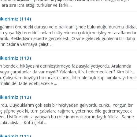
ra sıra icra ettiği türküler ve farklı
...
klerimiz (114)
zgâhının önündeki duruşu ve o balıkları içinde bulunduğu durumu dikka
a yaşadığı tereddüt anları hikâyenin en çok içime işleyen taraflarında
 artık. Beklediğim elbette gerçekleşti. O yine gelecek günlerini bir daha
rın tadına varmaya çalışt
...
klerimiz (113)
n bendeki hikâyesini derinleştirmeye fazlasıyla yetiyordu. Aralarında
eya çarpıtanlar da var mıydı? Yalanları, itiraf edemedikleri? Kim bilir...
Çalışmam büyüyü bozacaktı sanki. İhtimale açık kapı bırakmayı terci
imalin de ifade edebilecekle
...
klerimiz (112)
yordu. Duyduklarım çok eski bir hikâyeden geliyordu çünkü. Yorgun bir
hiç şüphe yok ki, tüm çabalara rağmen, yeterince dile getiremeyecek
 evet. Üstüne adeta yapışan bu role inanmak zorundaydı. Yıldız... Sahne
ardaki adıyla... Kötü çekil
...
klerimiz (111)