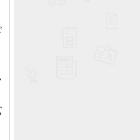
ak
r
e
e
ı