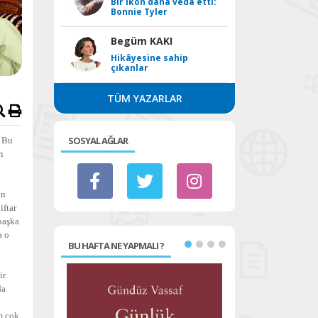
Bir ikon daha veda etti:
Bonnie Tyler
Begüm KAKI
Hikâyesine sahip
çıkanlar
TÜM YAZARLAR
SOSYAL AĞLAR
. Bu
ı
an
iftar
başka
a o
BU HAFTA NE YAPMALI ?
r.
da
m çok