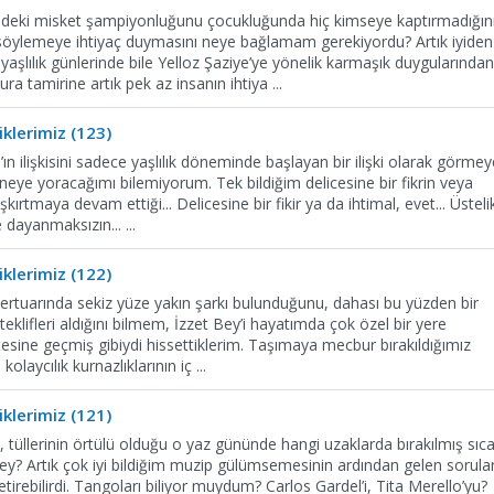
edeki misket şampiyonluğunu çocukluğunda hiç kimseye kaptırmadığın
söylemeye ihtiyaç duymasını neye bağlamam gerekiyordu? Artık iyiden
yaşlılık günlerinde bile Yelloz Şaziye’ye yönelik karmaşık duygularından
a tamirine artık pek az insanın ihtiya
...
klerimiz (123)
n ilişkisini sadece yaşlılık döneminde başlayan bir ilişki olarak görmey
eye yoracağımı bilemiyorum. Tek bildiğim delicesine bir fikrin veya
şkırtmaya devam ettiği... Delicesine bir fikir ya da ihtimal, evet... Üsteli
ye dayanmaksızın...
...
klerimiz (122)
repertuarında sekiz yüze yakın şarkı bulunduğunu, dahası bu yüzden bir
klifleri aldığını bilmem, İzzet Bey’i hayatımda çok özel bir yere
ötesine geçmiş gibiydi hissettiklerim. Taşımaya mecbur bırakıldığımız
 kolaycılık kurnazlıklarının iç
...
klerimiz (121)
, tüllerinin örtülü olduğu o yaz gününde hangi uzaklarda bırakılmış sıc
 Bey? Artık çok iyi bildiğim muzip gülümsemesinin ardından gelen sorula
tirebilirdi. Tangoları biliyor muydum? Carlos Gardel’i, Tita Merello’yu?