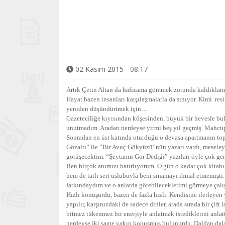
02 Kasım 2015 - 08:17
Artık Çetin Altan da hafızama gömmek zorunda kaldıklarım
Hayat bazen insanları karşılaşmalarla da sınıyor. Kimi res
yeniden düşündürtmek için…
Gazeteciliğe kıyısından köşesinden, büyük bir hevesle b
unutmadım. Aradan nerdeyse yirmi beş yıl geçmiş. Mahcup
Sonradan en üst katında oturduğu o devasa apartmanın to
Gözaltı” ile “Bir Avuç Gökyüzü”nün yazarı vardı, meseleyd
görüşecektim. “Şeytanın Gör Dediği” yazıları öyle çok gerç
Ben birçok anımızı hatırlıyorum. O gün o kadar çok kitabı
hem de tatlı sert üslubuyla beni sınamayı ihmal etmemişti
farkındaydım ve o anlarda görebileceklerimi görmeye çal
Hızlı konuşurdu, bazen de fazla hızlı. Kendisine ilerleyen
yapılır, karşınızdaki de sadece dinler, arada sırada bir çi
bitmez tükenmez bir enerjiyle anlatmak istediklerini anla
nerdeyse iki saate yakın konuşmuş bulunurdu. Daldan dala 