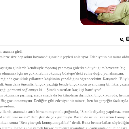
 arasına girdi.
imlerse size hep adını koyamadığınız bir şeyleri anlatıyor. Edebiyatın bir miras ol
ulaştığım günlerde kendisiyle röportaj yapmaya giderken duyduğum heyecanı hiç
 olmamak için ne çok kitabını okumuş Göztepe’deki evine doğru yol almıştım.
prağında çocukluk yıllarının köşkünün yer aldığını öğrenecektim. Karşımda “Büy
i. Ama daha önemlisi birçok yazdığı bende birçok soru uyandırmış bir fıkra yazarı
eği görmemi sağlamıştı ki… Şimdi o satırları kaç kişi hatırlıyor?
nı okumama şaşırmış, arada sırada da bu kitapların dışındaki birçok konuda, hem za
. Hiç gocunmamıştım. Dediğim gibi edebiyat bir mirastı, ben bu gerçeğin fazlasıyla
ışıyordum.
 yıllarda, aramızda artık bir samimiyet oluştuğunda, “Sizinle diyalog yapılmaz, mo
ft laf edebilirse ne âlâ” demiştim de çok gülmüştü. Bazen de uzun uzun uzun konuştu
ttıktan sonra “Ben yine çok konuştum galiba!” derdi. Buna benzer lafları söylediği
atlardı. İnandığı bir gerçek birkaç cümlenin uyandırdığı çağrışımla onu bir başka