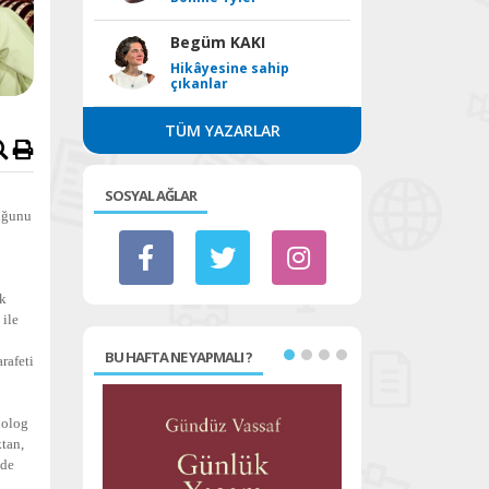
Begüm KAKI
Hikâyesine sahip
çıkanlar
TÜM YAZARLAR
SOSYAL AĞLAR
duğunu
ük
 ile
BU HAFTA NE YAPMALI ?
rafeti
nolog
ktan,
nde