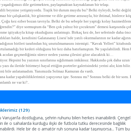
ler yaşadığımızı dile getirmekten, paylaşmaktan kaynaklanan bir telaşı.
dili beynine yetişmiyordu. Trajik bir durum muydu bu? Belki öyleydi, belki değild
 bir çalışkanlık, bir gösterme ve dile getirme arzusuyla, bir ihtimal, binlerce kö
e. Çoğu kez ezber bozan tavrıyla. Belki de bu sebeple her yaptığı kolay hazmedilem
öğrendin?” diye sormuştum da “Ben çok yalnız bir çocuktum” demesi karşısında ço
nme iştiyakıyla kitap okuduğunu anlatmıştı. Birkaç kez de, her seferinde daha önc
dıkları halde, kendisini Galatasaray Lisesi’nde yatılı okutmalarının ne kadar ağırın
şadığının birileri tarafından hiç unutulmamasını istemişti. “Kavak Yelleri” kitabınd
urtulamadığı bir kederi olduğunu bir kez daha hatırlamıştım. Ne yapılabilirdi. Hem
çok acıdan geçmediğimiz sürece neden yazma çilesini göze alacaktık ki…
şüşüyor. Hepsini bu yazının sınırlarına sığdırmam imkânsız. Hakkında çok daha uzun 
azı da ileride bitirmeyi hayal ettiğim portreler galerisindeki yerini alır, kim bilir.
 günü bile anlatamadım. Yanımızda Solmaz Kamuran da vardı.
Haftanın Sinevizyonu
ana kadar yapabildiklerimizi yapıyoruz işte. Sonrası mı? Sonrası belki de bir soru. 
Haftanın Pusulası
nlamlı ne var ki?..
klerimiz (129)
u Varujan’la dostluğuna, şehrin ruhunu bilen herkes inanabilirdi. Çengel
le o sahalarda kurduğu ilişki de futbola tutku derecesinde bağlılık
abilirdi. Hele bir de o amatör ruh sonuna kadar taşınıyorsa... Tüm bu