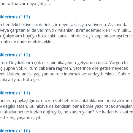
rın tadına varmaya çalışt
...
klerimiz (113)
n bendeki hikâyesini derinleştirmeye fazlasıyla yetiyordu. Aralarında
eya çarpıtanlar da var mıydı? Yalanları, itiraf edemedikleri? Kim bilir...
Çalışmam büyüyü bozacaktı sanki. İhtimale açık kapı bırakmayı terci
imalin de ifade edebilecekle
...
klerimiz (112)
yordu. Duyduklarım çok eski bir hikâyeden geliyordu çünkü. Yorgun bir
hiç şüphe yok ki, tüm çabalara rağmen, yeterince dile getiremeyecek
 evet. Üstüne adeta yapışan bu role inanmak zorundaydı. Yıldız... Sahne
ardaki adıyla... Kötü çekil
...
klerimiz (111)
nlarda paylaştığımız o uzun sohbetlerde anlattıklarının hepsi aklımda.
 değildi zaten. Bu hikâye de kendisini bana böyle yazdıracak anlaşılan
Anlattıklarının ne kadarı doğruydu, ne kadarı yalan? Ne kadarı hakikate
 ettikleri, yaşanmış gib
...
klerimiz (110)