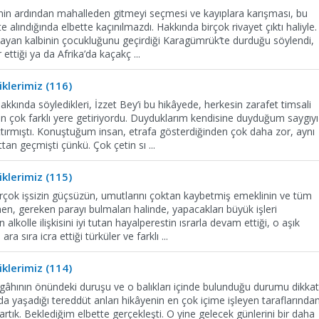
enin ardından mahalleden gitmeyi seçmesi ve kayıplara karışması, bu
e alındığında elbette kaçınılmazdı. Hakkında birçok rivayet çıktı haliyle.
yan kalbinin çocukluğunu geçirdiği Karagümrük’te durduğu söylendi,
r ettiği ya da Afrika’da kaçakç
...
klerimiz (116)
kkında söyledikleri, İzzet Bey’i bu hikâyede, herkesin zarafet timsali
n çok farklı yere getiriyordu. Duyduklarım kendisine duyduğum saygıyı
tırmıştı. Konuştuğum insan, etrafa gösterdiğinden çok daha zor, aynı
ttan geçmişti çünkü. Çok çetin sı
...
klerimiz (115)
rçok işsizin güçsüzün, umutlarını çoktan kaybetmiş emeklinin ve tüm
ğmen, gereken parayı bulmaları halinde, yapacakları büyük işleri
olle ilişkisini iyi tutan hayalperestin ısrarla devam ettiği, o aşık
ra sıra icra ettiği türküler ve farklı
...
klerimiz (114)
zgâhının önündeki duruşu ve o balıkları içinde bulunduğu durumu dikka
a yaşadığı tereddüt anları hikâyenin en çok içime işleyen taraflarında
 artık. Beklediğim elbette gerçekleşti. O yine gelecek günlerini bir daha