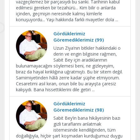
vazgeçilemez bir parçasıydı bu sanki. Tarihinin kabul
edilmesi gereken bir tezahürü... Kim bilir o anlarda
içinden, geçmişin neresinde kalmış kimlerle
konuşuyordu... Yaşı hakkında farklı rivayetler dola
...
Gördüklerimiz
Göremediklerimiz (99)
Uzun Ziya’nın bitkiler hakkındaki o
derin ve engin bilgisine rağmen,
Sabit Bey için aradıklarımın
bulunamayacağını söylemesi beni, ne gizleyeyim,
biraz da hayal kırıklığına uğratmıştı. Bu bir sitem değil.
Samimiyetinden hâlâ zerre kadar şüphe etmiyorum.
Cesaretimi asıl kıran, onun bile bu arayışta çaresiz
kalışıydı. Bana hissettiklerini dile getiri
...
Gördüklerimiz
Göremediklerimiz (98)
Sabit Bey’in bana hikâyesinin bazı
gizli taraflarını anlatmak
istemesinde kendiliğinden, tüm
doğallığıyla, hiçbir şart koşmadan kurduğumuz duygu