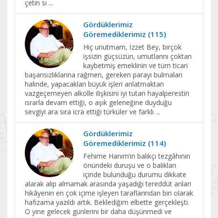
çetin sı
...
Gördüklerimiz
Göremediklerimiz (115)
Hiç unutmam, İzzet Bey, birçok
işsizin güçsüzün, umutlarını çoktan
kaybetmiş emeklinin ve tüm ticari
başarısızlıklarına rağmen, gereken parayı bulmaları
halinde, yapacakları büyük işleri anlatmaktan
vazgeçemeyen alkolle ilişkisini iyi tutan hayalperestin
ısrarla devam ettiği, o aşık geleneğine duyduğu
sevgiyi ara sıra icra ettiği türküler ve farklı
...
Gördüklerimiz
Göremediklerimiz (114)
Fehime Hanım’ın balıkçı tezgâhının
önündeki duruşu ve o balıkları
içinde bulunduğu durumu dikkate
alarak alıp almamak arasında yaşadığı tereddüt anları
hikâyenin en çok içime işleyen taraflarından biri olarak
hafızama yazıldı artık. Beklediğim elbette gerçekleşti.
O yine gelecek günlerini bir daha düşünmedi ve