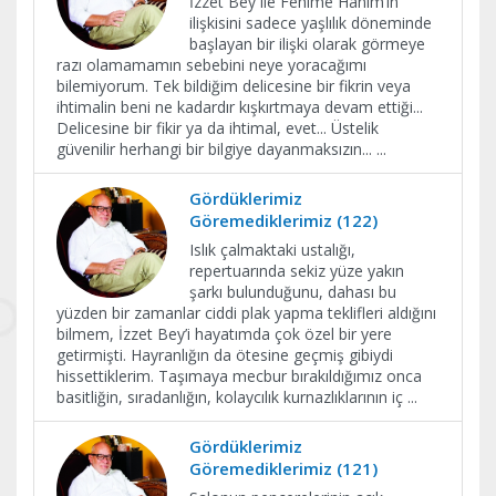
İzzet Bey ile Fehime Hanım’ın
ilişkisini sadece yaşlılık döneminde
başlayan bir ilişki olarak görmeye
razı olamamamın sebebini neye yoracağımı
bilemiyorum. Tek bildiğim delicesine bir fikrin veya
ihtimalin beni ne kadardır kışkırtmaya devam ettiği...
Delicesine bir fikir ya da ihtimal, evet... Üstelik
güvenilir herhangi bir bilgiye dayanmaksızın...
...
Gördüklerimiz
Göremediklerimiz (122)
Islık çalmaktaki ustalığı,
repertuarında sekiz yüze yakın
şarkı bulunduğunu, dahası bu
yüzden bir zamanlar ciddi plak yapma teklifleri aldığını
bilmem, İzzet Bey’i hayatımda çok özel bir yere
getirmişti. Hayranlığın da ötesine geçmiş gibiydi
hissettiklerim. Taşımaya mecbur bırakıldığımız onca
basitliğin, sıradanlığın, kolaycılık kurnazlıklarının iç
...
Gördüklerimiz
Göremediklerimiz (121)