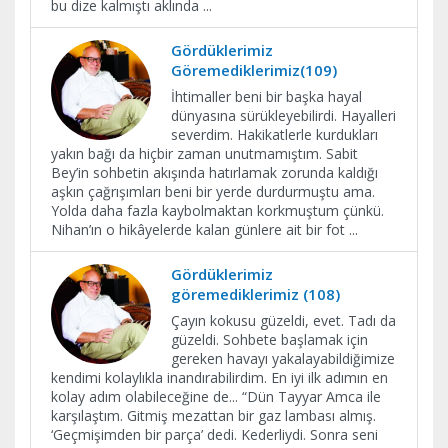
bu dize kalmıştı aklında
...
Gördüklerimiz
Göremediklerimiz(109)
İhtimaller beni bir başka hayal
dünyasına sürükleyebilirdi. Hayalleri
severdim. Hakikatlerle kurdukları
yakın bağı da hiçbir zaman unutmamıştım. Sabit
Bey’in sohbetin akışında hatırlamak zorunda kaldığı
aşkın çağrışımları beni bir yerde durdurmuştu ama.
Yolda daha fazla kaybolmaktan korkmuştum çünkü.
Nihan’ın o hikâyelerde kalan günlere ait bir fot
...
Gördüklerimiz
göremediklerimiz (108)
Çayın kokusu güzeldi, evet. Tadı da
güzeldi. Sohbete başlamak için
gereken havayı yakalayabildiğimize
kendimi kolaylıkla inandırabilirdim. En iyi ilk adımın en
kolay adım olabileceğine de... “Dün Tayyar Amca ile
karşılaştım. Gitmiş mezattan bir gaz lambası almış.
‘Geçmişimden bir parça’ dedi. Kederliydi. Sonra seni