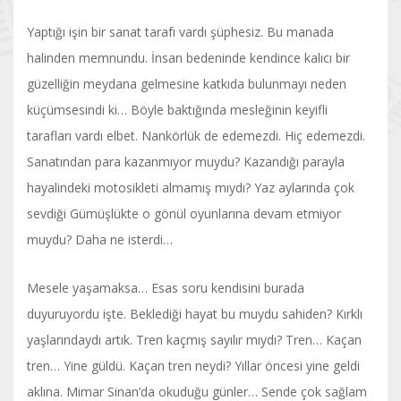
Yaptığı işin bir sanat tarafı vardı şüphesiz. Bu manada
halinden memnundu. İnsan bedeninde kendince kalıcı bir
güzelliğin meydana gelmesine katkıda bulunmayı neden
küçümsesindi ki… Böyle baktığında mesleğinin keyifli
tarafları vardı elbet. Nankörlük de edemezdi. Hiç edemezdi.
Sanatından para kazanmıyor muydu? Kazandığı parayla
hayalindeki motosikleti almamış mıydı? Yaz aylarında çok
sevdiği Gümüşlükte o gönül oyunlarına devam etmiyor
muydu? Daha ne isterdi…
Mesele yaşamaksa… Esas soru kendisini burada
duyuruyordu işte. Beklediği hayat bu muydu sahiden? Kırklı
yaşlarındaydı artık. Tren kaçmış sayılır mıydı? Tren… Kaçan
tren… Yine güldü. Kaçan tren neydi? Yıllar öncesi yine geldi
aklına. Mimar Sinan’da okuduğu günler… Sende çok sağlam