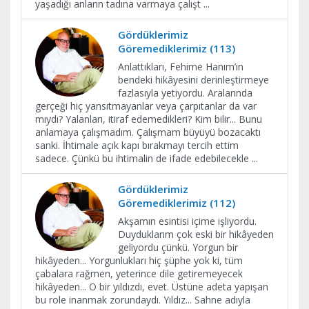
yaşadığı anların tadına varmaya çalışt
...
Gördüklerimiz
Göremediklerimiz (113)
Anlattıkları, Fehime Hanım’ın
bendeki hikâyesini derinleştirmeye
fazlasıyla yetiyordu. Aralarında
gerçeği hiç yansıtmayanlar veya çarpıtanlar da var
mıydı? Yalanları, itiraf edemedikleri? Kim bilir... Bunu
anlamaya çalışmadım. Çalışmam büyüyü bozacaktı
sanki. İhtimale açık kapı bırakmayı tercih ettim
sadece. Çünkü bu ihtimalin de ifade edebilecekle
...
Gördüklerimiz
Göremediklerimiz (112)
Akşamın esintisi içime işliyordu.
Duyduklarım çok eski bir hikâyeden
geliyordu çünkü. Yorgun bir
hikâyeden... Yorgunlukları hiç şüphe yok ki, tüm
çabalara rağmen, yeterince dile getiremeyecek
hikâyeden... O bir yıldızdı, evet. Üstüne adeta yapışan
bu role inanmak zorundaydı. Yıldız... Sahne adıyla