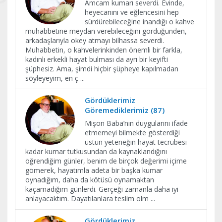
Amcam kumarı severdi. Evinde,
heyecanını ve eğlencesini hep
sürdürebileceğine inandığı o kahve
muhabbetine meydan verebileceğini gördüğünden,
arkadaşlarıyla okey atmayı bilhassa severdi.
Muhabbetin, o kahvelerinkinden önemli bir farkla,
kadınlı erkekli hayat bulması da ayrı bir keyifti
şüphesiz. Ama, şimdi hiçbir şüpheye kapılmadan
söyleyeyim, en ç
...
Gördüklerimiz
Göremediklerimiz (87)
Mişon Baba’nın duygularını ifade
etmemeyi bilmekte gösterdiği
üstün yeteneğin hayat tecrübesi
kadar kumar tutkusundan da kaynaklandığını
öğrendiğim günler, benim de birçok değerimi içime
gömerek, hayatımla adeta bir başka kumar
oynadığım, daha da kötüsü oynamaktan
kaçamadığım günlerdi. Gerçeği zamanla daha iyi
anlayacaktım. Dayatılanlara teslim olm
...
Gördüklerimiz