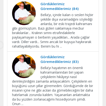
Gördüklerimiz
Göremediklerimiz (84)
Bella’yı, içinde kalan o sesleri hiçbir
şekilde dışa vuramadığını söylediği
anlarda, bir eski trajedi kahramanı
gibi görmüştüm. Bazı gizleri saklamaya mecbur
bırakılanlar... Kralının sırrını etrafındakilerle
paylaşamayan o berberin yaşadıkları... Arada çağlar
vardı. Diller vardı... Sırrını ancak bir kuyuya haykırarak
rahatlayabiliyordu. Benim bu hi
...
Gördüklerimiz
Göremediklerimiz (83)
Bella’yı hayatımın en önemli
kahramanlarından biri yapan
çelişkilerin hikâyeyi nasıl
derinleştirdiğini zamanla anlayacaktım. Çelişkilerin en
büyüğünü uzun yıllar göremedim. Gördüğümde de bir
insanın içine ne gibi acıları da gömebileceğini bir daha
hatırlamak zorunda kaldım. Yaşananları anlatmakta
da bu yüzden zorlanacağımı hissediyorum şimdi.
Onun
...