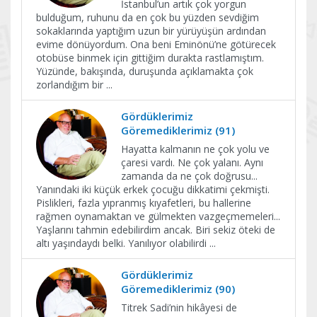
İstanbul’un artık çok yorgun
bulduğum, ruhunu da en çok bu yüzden sevdiğim
sokaklarında yaptığım uzun bir yürüyüşün ardından
evime dönüyordum. Ona beni Eminönü’ne götürecek
otobüse binmek için gittiğim durakta rastlamıştım.
Yüzünde, bakışında, duruşunda açıklamakta çok
zorlandığım bir
...
Gördüklerimiz
Göremediklerimiz (91)
Hayatta kalmanın ne çok yolu ve
çaresi vardı. Ne çok yalanı. Aynı
zamanda da ne çok doğrusu...
Yanındaki iki küçük erkek çocuğu dikkatimi çekmişti.
Pislikleri, fazla yıpranmış kıyafetleri, bu hallerine
rağmen oynamaktan ve gülmekten vazgeçmemeleri...
Yaşlarını tahmin edebilirdim ancak. Biri sekiz öteki de
altı yaşındaydı belki. Yanılıyor olabilirdi
...
Gördüklerimiz
Göremediklerimiz (90)
Titrek Sadi’nin hikâyesi de