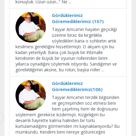
konuştuk. Uzun uzun...” Ne
...
Gördüklerimiz
Göremediklerimiz (107)
Tayyar Amca’nın hayatın geçiciliği
üzerine biraz da kırgınlıkla
söyledikleri bana o sohbetin artık
kesilmesi gerektiğini hissettirmişti. O akşam için bu
kadarı yeterliydi. Bana çok büyük bir ihtimalle
kendisinin de büyük bir oyunun rollerinden birini
yıllarca oynadığını söylemek istiyordu. Sandığımın ve
görebildiğimin aksine, bu rolün, başka roller
...
Gördüklerimiz
Göremediklerimiz(106)
Tayyar Amca’nın terzilik bilgisinden
ve geçmişimden söz etmesi beni
hem şaşırtmış hem de doğrusunu
söylemem gerekirse kızdırmıştı. Kızgınlığım bu
devamlı hayrette kalma halinden bir türlü
kurtulamadığımı görmemden mi kaynaklanıyordu? Bu
mümkündü. Kendimi beni nereye götüreceğini