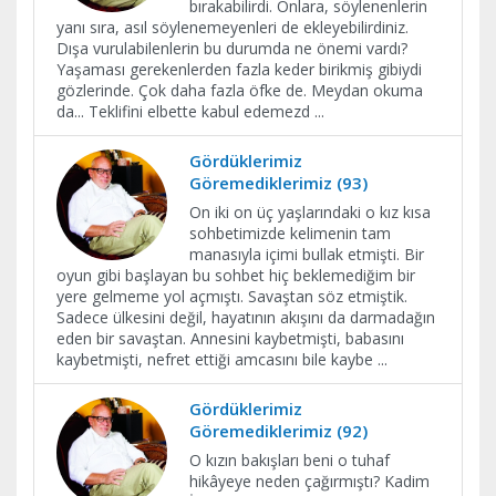
bırakabilirdi. Onlara, söylenenlerin
yanı sıra, asıl söylenemeyenleri de ekleyebilirdiniz.
Dışa vurulabilenlerin bu durumda ne önemi vardı?
Yaşaması gerekenlerden fazla keder birikmiş gibiydi
gözlerinde. Çok daha fazla öfke de. Meydan okuma
da... Teklifini elbette kabul edemezd
...
Gördüklerimiz
Göremediklerimiz (93)
On iki on üç yaşlarındaki o kız kısa
sohbetimizde kelimenin tam
manasıyla içimi bullak etmişti. Bir
oyun gibi başlayan bu sohbet hiç beklemediğim bir
yere gelmeme yol açmıştı. Savaştan söz etmiştik.
Sadece ülkesini değil, hayatının akışını da darmadağın
eden bir savaştan. Annesini kaybetmişti, babasını
kaybetmişti, nefret ettiği amcasını bile kaybe
...
Gördüklerimiz
Göremediklerimiz (92)
O kızın bakışları beni o tuhaf
hikâyeye neden çağırmıştı? Kadim