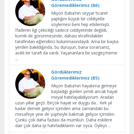
Göremediklerimiz (86)
Mişon Baba’nın seyyar ticaret
yaptığını büyük bir ciddiyetle
söylemesi beni hep etkilemişti.
İfadenin ilgi çekiciliği sadece ciddiyetinde değildi,
komik de görünmesinde, dahası etrafındakiler
tarafından eğlendirici bulunmasındaydı. Ama bir başka
yerden bakıldığında, bu duruşun, bana sorarsanız,
acıklı bir tarafı da vardı. Yaşananlara bir vazgeçmeme
...
Gördüklerimiz
Göremediklerimiz (85)
Mişon Baba’nın hayatıma girmeye
başladığı günleri şimdi ancak hayal
meyal hatırlayabiliyorum. Aradan
uzun yıllar geçti. Birçok hayat ve duygu da... Kırk yıl
kadar demek geliyor içimden ama zamandaki bu
mesafeye yine de şüpheyle bakmak geliyor içimden.
Çünkü çok daha fazlası da mümkün. Daha eskilere
dair çok daha iyi hatırladıklarım var oysa. Öyleys
...