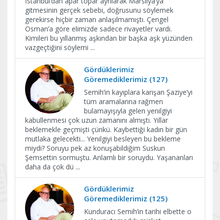
İstanbul’dan apar topar ayrılarak Marsilya’ya
gitmesinin gerçek sebebi, doğrusunu söylemek
gerekirse hiçbir zaman anlaşılmamıştı. Çengel
Osman’a göre elimizde sadece rivayetler vardı.
Kimileri bu yıllanmış aşkından bir başka aşk yüzünden
vazgeçtiğini söylemi
...
Gördüklerimiz
Göremediklerimiz (127)
Semih’in kayıplara karışan Şaziye’yi
tüm aramalarına rağmen
bulamayışıyla gelen yenilgiyi
kabullenmesi çok uzun zamanını almıştı. Yıllar
beklemekle geçmişti çünkü. Kaybettiği kadın bir gün
mutlaka gelecekti... Yenilgiyi besleyen bu bekleme
miydi? Soruyu pek az konuşabildiğim Suskun
Şemsettin sormuştu. Anlamlı bir soruydu. Yaşananları
daha da çok dü
...
Gördüklerimiz
Göremediklerimiz (125)
Kunduracı Semih’in tarihi elbette o