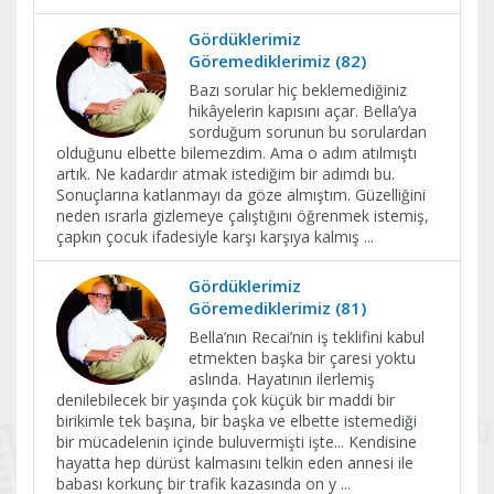
Gördüklerimiz
Göremediklerimiz (82)
Bazı sorular hiç beklemediğiniz
hikâyelerin kapısını açar. Bella’ya
sorduğum sorunun bu sorulardan
olduğunu elbette bilemezdim. Ama o adım atılmıştı
artık. Ne kadardır atmak istediğim bir adımdı bu.
Sonuçlarına katlanmayı da göze almıştım. Güzelliğini
neden ısrarla gizlemeye çalıştığını öğrenmek istemiş,
çapkın çocuk ifadesiyle karşı karşıya kalmış
...
Gördüklerimiz
Göremediklerimiz (81)
Bella’nın Recai’nin iş teklifini kabul
etmekten başka bir çaresi yoktu
aslında. Hayatının ilerlemiş
denilebilecek bir yaşında çok küçük bir maddi bir
birikimle tek başına, bir başka ve elbette istemediği
bir mücadelenin içinde buluvermişti işte... Kendisine
hayatta hep dürüst kalmasını telkin eden annesi ile
babası korkunç bir trafik kazasında on y
...