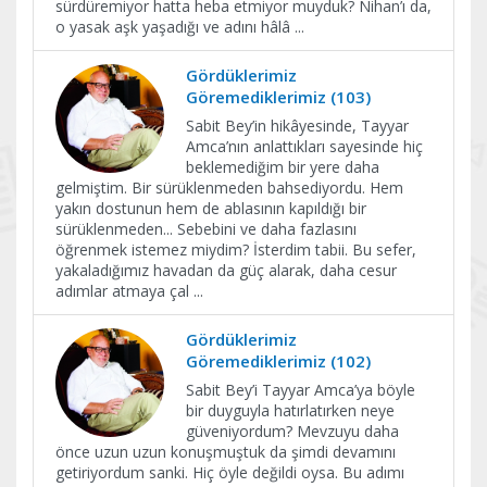
sürdüremiyor hatta heba etmiyor muyduk? Nihan’ı da,
o yasak aşk yaşadığı ve adını hâlâ
...
Gördüklerimiz
Göremediklerimiz (103)
Sabit Bey’in hikâyesinde, Tayyar
Amca’nın anlattıkları sayesinde hiç
beklemediğim bir yere daha
gelmiştim. Bir sürüklenmeden bahsediyordu. Hem
yakın dostunun hem de ablasının kapıldığı bir
sürüklenmeden... Sebebini ve daha fazlasını
öğrenmek istemez miydim? İsterdim tabii. Bu sefer,
yakaladığımız havadan da güç alarak, daha cesur
adımlar atmaya çal
...
Gördüklerimiz
Göremediklerimiz (102)
Sabit Bey’i Tayyar Amca’ya böyle
bir duyguyla hatırlatırken neye
güveniyordum? Mevzuyu daha
önce uzun uzun konuşmuştuk da şimdi devamını
getiriyordum sanki. Hiç öyle değildi oysa. Bu adımı