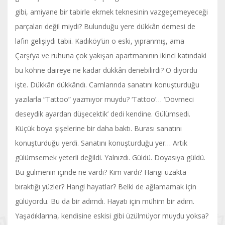
gibi, amiyane bir tabirle ekmek teknesinin vazgeçemeyeceği
parçaları değil miydi? Bulunduğu yere dükkân demesi de
lafın gelişiydi tabii. Kadıköy’ün o eski, yıpranmış, ama
Çarşı’ya ve ruhuna çok yakışan apartmanının ikinci katındaki
bu köhne daireye ne kadar dükkân denebilirdi? O diyordu
işte. Dükkân dükkândı. Camlarında sanatını konuşturduğu
yazılarla “Tattoo” yazmıyor muydu? ‘Tattoo’… ‘Dövmeci
deseydik ayardan düşecektik’ dedi kendine. Gülümsedi.
Küçük boya şişelerine bir daha baktı. Burası sanatını
konuşturduğu yerdi. Sanatını konuşturduğu yer… Artık
gülümsemek yeterli değildi. Yalnızdı. Güldü. Doyasıya güldü.
Bu gülmenin içinde ne vardı? Kim vardı? Hangi uzakta
bıraktığı yüzler? Hangi hayatlar? Belki de ağlamamak için
gülüyordu. Bu da bir adımdı. Hayatı için mühim bir adım.
Yaşadıklarına, kendisine eskisi gibi üzülmüyor muydu yoksa?