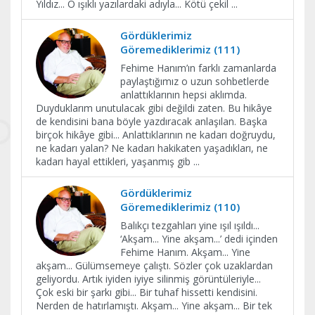
Yıldız... O ışıklı yazılardaki adıyla... Kötü çekil
...
Gördüklerimiz
Göremediklerimiz (111)
Fehime Hanım’ın farklı zamanlarda
paylaştığımız o uzun sohbetlerde
anlattıklarının hepsi aklımda.
Duyduklarım unutulacak gibi değildi zaten. Bu hikâye
de kendisini bana böyle yazdıracak anlaşılan. Başka
birçok hikâye gibi... Anlattıklarının ne kadarı doğruydu,
ne kadarı yalan? Ne kadarı hakikaten yaşadıkları, ne
kadarı hayal ettikleri, yaşanmış gib
...
Gördüklerimiz
Göremediklerimiz (110)
Balıkçı tezgahları yine ışıl ışıldı...
‘Akşam... Yine akşam...’ dedi içinden
Fehime Hanım. Akşam... Yine
akşam... Gülümsemeye çalıştı. Sözler çok uzaklardan
geliyordu. Artık iyiden iyiye silinmiş görüntüleriyle...
Çok eski bir şarkı gibi... Bir tuhaf hissetti kendisini.
Nerden de hatırlamıştı. Akşam... Yine akşam... Bir tek