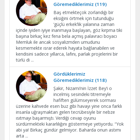
Göremediklerimiz (119)
Baş etmekteçok zorlandığı bir
eksiğini örtmek için tutunduğu
‘güçlü erkek’lik yalanına zaman
içinde iyiden iyiye inanmaya başlayan, göz kırpma tiki
başına birkaç kez fena bela açmış palavracı boyacı
Memluk ile ancak sosyalizmden umudunu
kesmemekte ısrar ederek hayata bağlanabilen ve
kendisini sadece yıllarca, lafını, parlak projelerini bir
türlü di
...
Gördüklerimiz
Göremediklerimiz (118)
Şakir, Nizami’nin İzzet Bey’i o
incelmiş sesindeki titremeyle
hafiften gülümseyerek sorması
üzerine kahvede esen buz gibi havayı yine onca farklı
insanla uğraşmaktan gelen tecrübesiyle bir nebze
ısıtmayı başarmıştı. Verdiği cevap oyunu
sürdürmekteki kararlılığını göstermeye yetiyordu. “Yok
abi ya! Birkaç gündür gelmiyor. Baharda onun astımı
arta
...