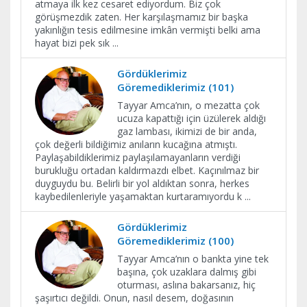
atmaya ilk kez cesaret ediyordum. Biz çok
görüşmezdik zaten. Her karşılaşmamız bir başka
yakınlığın tesis edilmesine imkân vermişti belki ama
hayat bizi pek sık
...
Gördüklerimiz
Göremediklerimiz (101)
Tayyar Amca’nın, o mezatta çok
ucuza kapattığı için üzülerek aldığı
gaz lambası, ikimizi de bir anda,
çok değerli bildiğimiz anıların kucağına atmıştı.
Paylaşabildiklerimiz paylaşılamayanların verdiği
burukluğu ortadan kaldırmazdı elbet. Kaçınılmaz bir
duyguydu bu. Belirli bir yol aldıktan sonra, herkes
kaybedilenleriyle yaşamaktan kurtaramıyordu k
...
Gördüklerimiz
Göremediklerimiz (100)
Tayyar Amca’nın o bankta yine tek
başına, çok uzaklara dalmış gibi
oturması, aslına bakarsanız, hiç
şaşırtıcı değildi. Onun, nasıl desem, doğasının