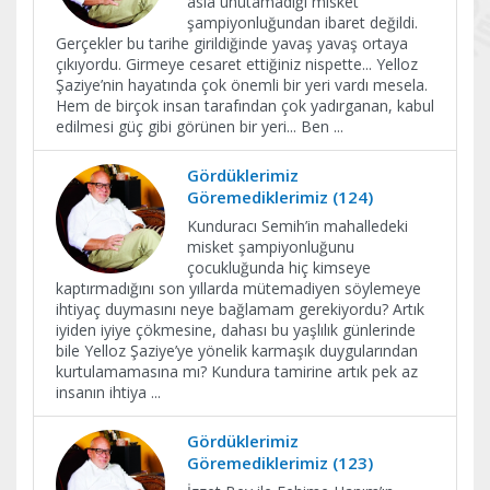
asla unutamadığı misket
şampiyonluğundan ibaret değildi.
Gerçekler bu tarihe girildiğinde yavaş yavaş ortaya
çıkıyordu. Girmeye cesaret ettiğiniz nispette... Yelloz
Şaziye’nin hayatında çok önemli bir yeri vardı mesela.
Hem de birçok insan tarafından çok yadırganan, kabul
edilmesi güç gibi görünen bir yeri... Ben
...
Gördüklerimiz
Göremediklerimiz (124)
Kunduracı Semih’in mahalledeki
misket şampiyonluğunu
çocukluğunda hiç kimseye
kaptırmadığını son yıllarda mütemadiyen söylemeye
ihtiyaç duymasını neye bağlamam gerekiyordu? Artık
iyiden iyiye çökmesine, dahası bu yaşlılık günlerinde
bile Yelloz Şaziye’ye yönelik karmaşık duygularından
kurtulamamasına mı? Kundura tamirine artık pek az
insanın ihtiya
...
Gördüklerimiz
Göremediklerimiz (123)