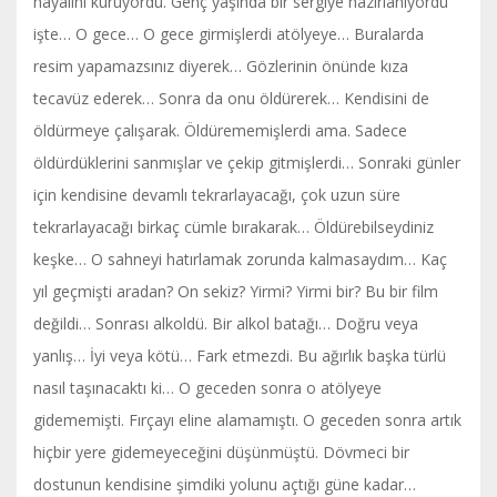
hayalini kuruyordu. Genç yaşında bir sergiye hazırlanıyordu
işte… O gece… O gece girmişlerdi atölyeye… Buralarda
resim yapamazsınız diyerek… Gözlerinin önünde kıza
tecavüz ederek… Sonra da onu öldürerek… Kendisini de
öldürmeye çalışarak. Öldürememişlerdi ama. Sadece
öldürdüklerini sanmışlar ve çekip gitmişlerdi… Sonraki günler
için kendisine devamlı tekrarlayacağı, çok uzun süre
tekrarlayacağı birkaç cümle bırakarak… Öldürebilseydiniz
keşke… O sahneyi hatırlamak zorunda kalmasaydım… Kaç
yıl geçmişti aradan? On sekiz? Yirmi? Yirmi bir? Bu bir film
değildi… Sonrası alkoldü. Bir alkol batağı… Doğru veya
yanlış… İyi veya kötü… Fark etmezdi. Bu ağırlık başka türlü
nasıl taşınacaktı ki… O geceden sonra o atölyeye
gidememişti. Fırçayı eline alamamıştı. O geceden sonra artık
hiçbir yere gidemeyeceğini düşünmüştü. Dövmeci bir
dostunun kendisine şimdiki yolunu açtığı güne kadar…