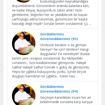
küskünlüğünden kaynaklandığını
düşünebilirlerdi. Görünenlerin ardında kalanlara kim,
ne kadar ihtiyaç duyuyordu ki zaten artık? Hızın
gereklerine, değerleri her an yıkılabilecek bir başarı
sarhoşluğu adına tutunmak, günümüzün bir başka
hastalığı değil miydi? Sorular benim sorularımdı. Çü
...
Gördüklerimiz
Göremediklerimiz (95)
Otobüsle beraber o da gitmişti.
Nereye? Ne için? Kimlere? Hangi
duygularla? Evi neredeydi? Bunlar
benim yeni cevapsız sorularımdı. Bu hikâyedeki
sorularım... Sesi kulaklarımdan gitmiyordu. Halepli
Saliha! Halepli Saliha! Sonraki o gülüş de gitmiyordu.
Hepsi bir çığlıkta buluşuyordu çünkü. İçinde birçok
duyguyu barındıran bir çığlıkta... Evinin nası
...
Gördüklerimiz
Göremediklerimiz (94)
Geçmişin karanlıkları insanı her an
beklenmedik sorularla karşı karşıya