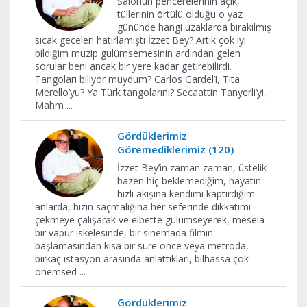
Salonun pencerelerinin açık,
tüllerinin örtülü olduğu o yaz
gününde hangi uzaklarda bırakılmış
sıcak geceleri hatırlamıştı İzzet Bey? Artık çok iyi
bildiğim muzip gülümsemesinin ardından gelen
sorular beni ancak bir yere kadar getirebilirdi.
Tangoları biliyor muydum? Carlos Gardel’i, Tita
Merello’yu? Ya Türk tangolarını? Secaattin Tanyerli’yi,
Mahm
...
Gördüklerimiz
Göremediklerimiz (120)
İzzet Bey’in zaman zaman, üstelik
bazen hiç beklemediğim, hayatın
hızlı akışına kendimi kaptırdığım
anlarda, hızın saçmalığına her seferinde dikkatimi
çekmeye çalışarak ve elbette gülümseyerek, mesela
bir vapur iskelesinde, bir sinemada filmin
başlamasından kısa bir süre önce veya metroda,
birkaç istasyon arasında anlattıkları, bilhassa çok
önemsed
...
Gördüklerimiz