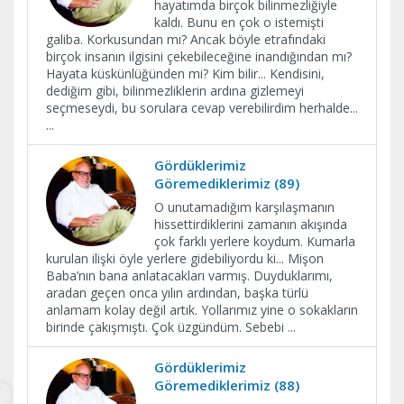
hayatımda birçok bilinmezliğiyle
kaldı. Bunu en çok o istemişti
galiba. Korkusundan mı? Ancak böyle etrafındaki
birçok insanın ilgisini çekebileceğine inandığından mı?
Hayata küskünlüğünden mi? Kim bilir... Kendisini,
dediğim gibi, bilinmezliklerin ardına gizlemeyi
seçmeseydi, bu sorulara cevap verebilirdim herhalde...
...
Gördüklerimiz
Göremediklerimiz (89)
O unutamadığım karşılaşmanın
hissettirdiklerini zamanın akışında
çok farklı yerlere koydum. Kumarla
kurulan ilişki öyle yerlere gidebiliyordu ki... Mişon
Baba’nın bana anlatacakları varmış. Duyduklarımı,
aradan geçen onca yılın ardından, başka türlü
anlamam kolay değil artık. Yollarımız yine o sokakların
birinde çakışmıştı. Çok üzgündüm. Sebebi
...
Gördüklerimiz
Göremediklerimiz (88)