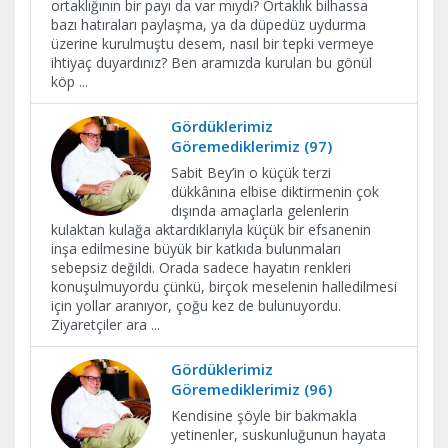
ortaklığının bir payı da var mıydı? Ortaklık bilhassa
bazı hatıraları paylaşma, ya da düpedüz uydurma
üzerine kurulmuştu desem, nasıl bir tepki vermeye
ihtiyaç duyardınız? Ben aramızda kurulan bu gönül
köp
...
Gördüklerimiz
Göremediklerimiz (97)
Sabit Bey’in o küçük terzi
dükkânına elbise diktirmenin çok
dışında amaçlarla gelenlerin
kulaktan kulağa aktardıklarıyla küçük bir efsanenin
inşa edilmesine büyük bir katkıda bulunmaları
sebepsiz değildi. Orada sadece hayatın renkleri
konuşulmuyordu çünkü, birçok meselenin halledilmesi
için yollar aranıyor, çoğu kez de bulunuyordu.
Ziyaretçiler ara
...
Gördüklerimiz
Göremediklerimiz (96)
Kendisine şöyle bir bakmakla
yetinenler, suskunluğunun hayata