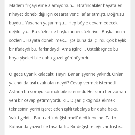
Madem fırçayı eline alamıyorsun… Etrafındakiler hayata en
nihayet dönebildiği için cesaret verici laflar etmişti. Doğrusu
buydu… Yaşanan yaşanmıştı… Hep böyle devam edecek
değildi ya… Bu sözler de başkalarının sözleriydi. Başkalarının
sözleri… Hayata dönebilmek… İşte buna da içilirdi. Çok beylik
bir ifadeydi bu, farkındaydı. Ama içilirdi… Üstelik içince bu
boya şişeleri bile daha güzel görünüyordu.
O gece uyanık kalacaktı Hayri. Barlar işyerine yakındı. Onlar
yakındı da asıl uzak olan neydi? Cevap vermek istemedi.
Aslında bu soruyu sormak bile istemedi. Her soru her zaman
yeni bir cevap getirmiyordu ki… Dışarı çıktığında ekmek
teknesinin yerini işaret eden ışıklı tabelaya bir daha baktı.
‘Vakti geldi… Bunu artık değiştirmeli’ dedi kendine. Tatto…
Kafasında yazıyı bile tasarladı… Bir değiştireceği vardı işte…