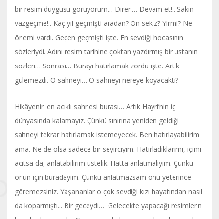
bir resim duygusu görüyorum… Diren… Devam et!.. Sakın
vazgeçme!.. Kaç yıl geçmişti aradan? On sekiz? Yirmi? Ne
önemi vardı. Geçen geçmişti işte. En sevdiği hocasının
sözleriydi. Adını resim tarihine çoktan yazdırmış bir ustanın
sözleri… Sonrası… Burayı hatırlamak zordu işte. Artık
gülemezdi. O sahneyi… O sahneyi nereye koyacaktı?
Hikâyenin en acıklı sahnesi burası… Artık Hayri’nin iç
dünyasında kalamayız. Çünkü sınırına yeniden geldiği
sahneyi tekrar hatırlamak istemeyecek. Ben hatırlayabilirim
ama. Ne de olsa sadece bir seyirciyim. Hatırladıklarımı, içimi
acıtsa da, anlatabilirim üstelik. Hatta anlatmalıyım. Çünkü
onun için buradayım. Çünkü anlatmazsam onu yeterince
göremezsiniz. Yaşananlar o çok sevdiği kızı hayatından nasıl
da koparmıştı... Bir geceydi… Gelecekte yapacağı resimlerin