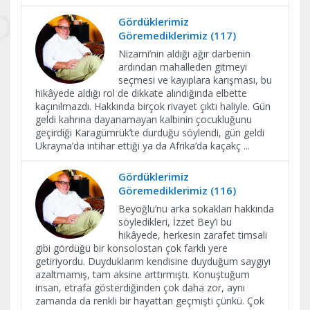
Gördüklerimiz
Göremediklerimiz (117)
Nizami’nin aldığı ağır darbenin
ardından mahalleden gitmeyi
seçmesi ve kayıplara karışması, bu
hikâyede aldığı rol de dikkate alındığında elbette
kaçınılmazdı. Hakkında birçok rivayet çıktı haliyle. Gün
geldi kahrına dayanamayan kalbinin çocukluğunu
geçirdiği Karagümrük’te durduğu söylendi, gün geldi
Ukrayna’da intihar ettiği ya da Afrika’da kaçakç
...
Gördüklerimiz
Göremediklerimiz (116)
Beyoğlu’nu arka sokakları hakkında
söyledikleri, İzzet Bey’i bu
hikâyede, herkesin zarafet timsali
gibi gördüğü bir konsolostan çok farklı yere
getiriyordu. Duyduklarım kendisine duyduğum saygıyı
azaltmamış, tam aksine arttırmıştı. Konuştuğum
insan, etrafa gösterdiğinden çok daha zor, aynı
zamanda da renkli bir hayattan geçmişti çünkü. Çok