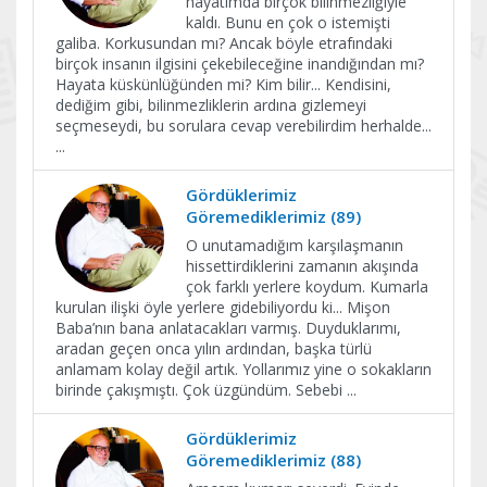
hayatımda birçok bilinmezliğiyle
kaldı. Bunu en çok o istemişti
galiba. Korkusundan mı? Ancak böyle etrafındaki
birçok insanın ilgisini çekebileceğine inandığından mı?
Hayata küskünlüğünden mi? Kim bilir... Kendisini,
dediğim gibi, bilinmezliklerin ardına gizlemeyi
seçmeseydi, bu sorulara cevap verebilirdim herhalde...
...
Gördüklerimiz
Göremediklerimiz (89)
O unutamadığım karşılaşmanın
hissettirdiklerini zamanın akışında
çok farklı yerlere koydum. Kumarla
kurulan ilişki öyle yerlere gidebiliyordu ki... Mişon
Baba’nın bana anlatacakları varmış. Duyduklarımı,
aradan geçen onca yılın ardından, başka türlü
anlamam kolay değil artık. Yollarımız yine o sokakların
birinde çakışmıştı. Çok üzgündüm. Sebebi
...
Gördüklerimiz
Göremediklerimiz (88)