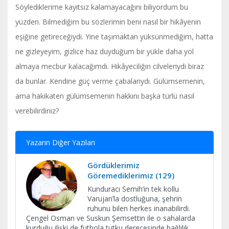
Söylediklerime kayıtsız kalamayacağını biliyordum bu
yüzden. Bilmediğim bu sözlerimin beni nasıl bir hikâyenin
eşiğine getireceğiydi. Yine taşımaktan yüksünmediğim, hatta
ne gizleyeyim, gizlice haz duyduğum bir yükle daha yol
almaya mecbur kalacağımdı. Hikâyeciliğin cilveleriydi biraz
da bunlar. Kendine güç verme çabalarıydı. Gülümsemenin,
ama hakikaten gülümsemenin hakkını başka türlü nasıl
verebilirdiniz?
Yazarın Diğer Yazıları
Gördüklerimiz
Göremediklerimiz (129)
Kunduracı Semih’in tek kollu
Varujan’la dostluğuna, şehrin
ruhunu bilen herkes inanabilirdi.
Çengel Osman ve Suskun Şemsettin ile o sahalarda
kurduğu ilişki de futbola tutku derecesinde bağlılık