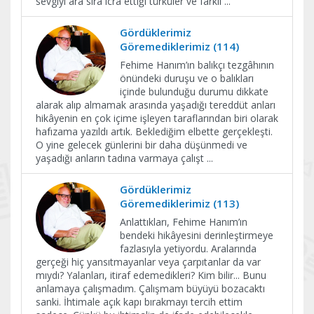
sevgiyi ara sıra icra ettiği türküler ve farklı
...
Gördüklerimiz
Göremediklerimiz (114)
Fehime Hanım’ın balıkçı tezgâhının
önündeki duruşu ve o balıkları
içinde bulunduğu durumu dikkate
alarak alıp almamak arasında yaşadığı tereddüt anları
hikâyenin en çok içime işleyen taraflarından biri olarak
hafızama yazıldı artık. Beklediğim elbette gerçekleşti.
O yine gelecek günlerini bir daha düşünmedi ve
yaşadığı anların tadına varmaya çalışt
...
Gördüklerimiz
Göremediklerimiz (113)
Anlattıkları, Fehime Hanım’ın
bendeki hikâyesini derinleştirmeye
fazlasıyla yetiyordu. Aralarında
gerçeği hiç yansıtmayanlar veya çarpıtanlar da var
mıydı? Yalanları, itiraf edemedikleri? Kim bilir... Bunu
anlamaya çalışmadım. Çalışmam büyüyü bozacaktı
sanki. İhtimale açık kapı bırakmayı tercih ettim