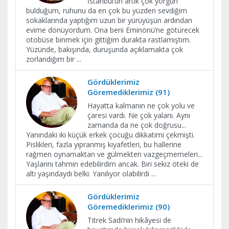
İstanbul’un artık çok yorgun
bulduğum, ruhunu da en çok bu yüzden sevdiğim
sokaklarında yaptığım uzun bir yürüyüşün ardından
evime dönüyordum. Ona beni Eminönü’ne götürecek
otobüse binmek için gittiğim durakta rastlamıştım.
Yüzünde, bakışında, duruşunda açıklamakta çok
zorlandığım bir
...
Gördüklerimiz
Göremediklerimiz (91)
Hayatta kalmanın ne çok yolu ve
çaresi vardı. Ne çok yalanı. Aynı
zamanda da ne çok doğrusu...
Yanındaki iki küçük erkek çocuğu dikkatimi çekmişti.
Pislikleri, fazla yıpranmış kıyafetleri, bu hallerine
rağmen oynamaktan ve gülmekten vazgeçmemeleri...
Yaşlarını tahmin edebilirdim ancak. Biri sekiz öteki de
altı yaşındaydı belki. Yanılıyor olabilirdi
...
Gördüklerimiz
Göremediklerimiz (90)
Titrek Sadi’nin hikâyesi de