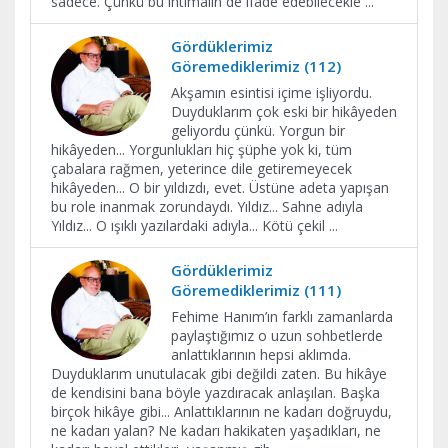
sadece. Çünkü bu ihtimalin de ifade edebilecekle
...
Gördüklerimiz
Göremediklerimiz (112)
Akşamın esintisi içime işliyordu.
Duyduklarım çok eski bir hikâyeden
geliyordu çünkü. Yorgun bir
hikâyeden... Yorgunlukları hiç şüphe yok ki, tüm
çabalara rağmen, yeterince dile getiremeyecek
hikâyeden... O bir yıldızdı, evet. Üstüne adeta yapışan
bu role inanmak zorundaydı. Yıldız... Sahne adıyla
Yıldız... O ışıklı yazılardaki adıyla... Kötü çekil
...
Gördüklerimiz
Göremediklerimiz (111)
Fehime Hanım’ın farklı zamanlarda
paylaştığımız o uzun sohbetlerde
anlattıklarının hepsi aklımda.
Duyduklarım unutulacak gibi değildi zaten. Bu hikâye
de kendisini bana böyle yazdıracak anlaşılan. Başka
birçok hikâye gibi... Anlattıklarının ne kadarı doğruydu,
ne kadarı yalan? Ne kadarı hakikaten yaşadıkları, ne