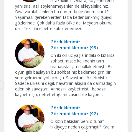
bırakabilirdi. Onlara, söylenenlerin
yanı sıra, asıl söylenemeyenleri de ekleyebilirdiniz.
Dışa vurulabilenlerin bu durumda ne önemi vardı?
Yaşaması gerekenlerden fazla keder birikmiş gibiydi
gözlerinde. Çok daha fazla öfke de. Meydan okuma
da... Teklifini elbette kabul edemezd
...
Gördüklerimiz
Göremediklerimiz (93)
On iki on üç yaşlarındaki o kız kısa
sohbetimizde kelimenin tam
manasıyla içimi bullak etmişti. Bir
oyun gibi başlayan bu sohbet hiç beklemediğim bir
yere gelmeme yol açmıştı. Savaştan söz etmiştik.
Sadece ülkesini değil, hayatının akışını da darmadağın
eden bir savaştan. Annesini kaybetmişti, babasını
kaybetmişti, nefret ettiği amcasını bile kaybe
...
Gördüklerimiz
Göremediklerimiz (92)
O kızın bakışları beni o tuhaf
hikâyeye neden çağırmıştı? Kadim