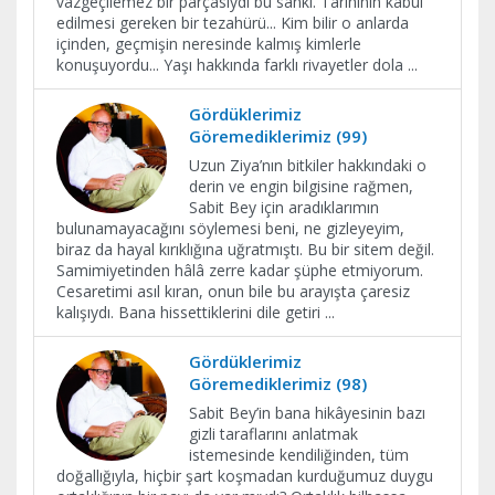
vazgeçilemez bir parçasıydı bu sanki. Tarihinin kabul
edilmesi gereken bir tezahürü... Kim bilir o anlarda
içinden, geçmişin neresinde kalmış kimlerle
konuşuyordu... Yaşı hakkında farklı rivayetler dola
...
Gördüklerimiz
Göremediklerimiz (99)
Uzun Ziya’nın bitkiler hakkındaki o
derin ve engin bilgisine rağmen,
Sabit Bey için aradıklarımın
bulunamayacağını söylemesi beni, ne gizleyeyim,
biraz da hayal kırıklığına uğratmıştı. Bu bir sitem değil.
Samimiyetinden hâlâ zerre kadar şüphe etmiyorum.
Cesaretimi asıl kıran, onun bile bu arayışta çaresiz
kalışıydı. Bana hissettiklerini dile getiri
...
Gördüklerimiz
Göremediklerimiz (98)
Sabit Bey’in bana hikâyesinin bazı
gizli taraflarını anlatmak
istemesinde kendiliğinden, tüm
doğallığıyla, hiçbir şart koşmadan kurduğumuz duygu