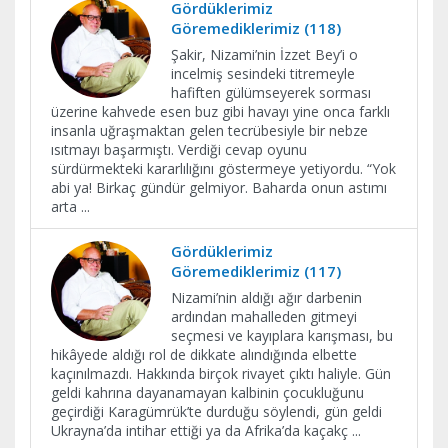
Gördüklerimiz
Göremediklerimiz (118)
Şakir, Nizami’nin İzzet Bey’i o
incelmiş sesindeki titremeyle
hafiften gülümseyerek sorması
üzerine kahvede esen buz gibi havayı yine onca farklı
insanla uğraşmaktan gelen tecrübesiyle bir nebze
ısıtmayı başarmıştı. Verdiği cevap oyunu
sürdürmekteki kararlılığını göstermeye yetiyordu. “Yok
abi ya! Birkaç gündür gelmiyor. Baharda onun astımı
arta
...
Gördüklerimiz
Göremediklerimiz (117)
Nizami’nin aldığı ağır darbenin
ardından mahalleden gitmeyi
seçmesi ve kayıplara karışması, bu
hikâyede aldığı rol de dikkate alındığında elbette
kaçınılmazdı. Hakkında birçok rivayet çıktı haliyle. Gün
geldi kahrına dayanamayan kalbinin çocukluğunu
geçirdiği Karagümrük’te durduğu söylendi, gün geldi
Ukrayna’da intihar ettiği ya da Afrika’da kaçakç
...