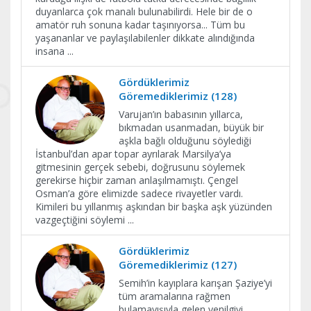
duyanlarca çok manalı bulunabilirdi. Hele bir de o
amatör ruh sonuna kadar taşınıyorsa... Tüm bu
yaşananlar ve paylaşılabilenler dikkate alındığında
insana
...
Gördüklerimiz
Göremediklerimiz (128)
Varujan’ın babasının yıllarca,
bıkmadan usanmadan, büyük bir
aşkla bağlı olduğunu söylediği
İstanbul’dan apar topar ayrılarak Marsilya’ya
gitmesinin gerçek sebebi, doğrusunu söylemek
gerekirse hiçbir zaman anlaşılmamıştı. Çengel
Osman’a göre elimizde sadece rivayetler vardı.
Kimileri bu yıllanmış aşkından bir başka aşk yüzünden
vazgeçtiğini söylemi
...
Gördüklerimiz
Göremediklerimiz (127)
Semih’in kayıplara karışan Şaziye’yi
tüm aramalarına rağmen
bulamayışıyla gelen yenilgiyi