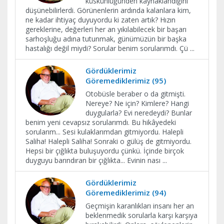
küskünlüğünden kaynaklandığını
düşünebilirlerdi. Görünenlerin ardında kalanlara kim,
ne kadar ihtiyaç duyuyordu ki zaten artık? Hızın
gereklerine, değerleri her an yıkılabilecek bir başarı
sarhoşluğu adına tutunmak, günümüzün bir başka
hastalığı değil miydi? Sorular benim sorularımdı. Çü
...
Gördüklerimiz
Göremediklerimiz (95)
Otobüsle beraber o da gitmişti.
Nereye? Ne için? Kimlere? Hangi
duygularla? Evi neredeydi? Bunlar
benim yeni cevapsız sorularımdı. Bu hikâyedeki
sorularım... Sesi kulaklarımdan gitmiyordu. Halepli
Saliha! Halepli Saliha! Sonraki o gülüş de gitmiyordu.
Hepsi bir çığlıkta buluşuyordu çünkü. İçinde birçok
duyguyu barındıran bir çığlıkta... Evinin nası
...
Gördüklerimiz
Göremediklerimiz (94)
Geçmişin karanlıkları insanı her an
beklenmedik sorularla karşı karşıya