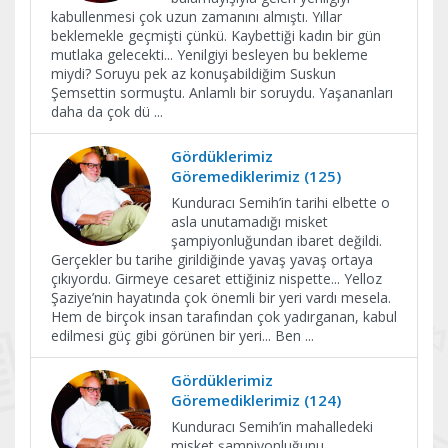
kabullenmesi çok uzun zamanını almıştı. Yıllar
beklemekle geçmişti çünkü. Kaybettiği kadın bir gün
mutlaka gelecekti... Yenilgiyi besleyen bu bekleme
miydi? Soruyu pek az konuşabildiğim Suskun
Şemsettin sormuştu. Anlamlı bir soruydu. Yaşananları
daha da çok dü
...
Gördüklerimiz
Göremediklerimiz (125)
Kunduracı Semih’in tarihi elbette o
asla unutamadığı misket
şampiyonluğundan ibaret değildi.
Gerçekler bu tarihe girildiğinde yavaş yavaş ortaya
çıkıyordu. Girmeye cesaret ettiğiniz nispette... Yelloz
Şaziye’nin hayatında çok önemli bir yeri vardı mesela.
Hem de birçok insan tarafından çok yadırganan, kabul
edilmesi güç gibi görünen bir yeri... Ben
...
Gördüklerimiz
Göremediklerimiz (124)
Kunduracı Semih’in mahalledeki
misket şampiyonluğunu