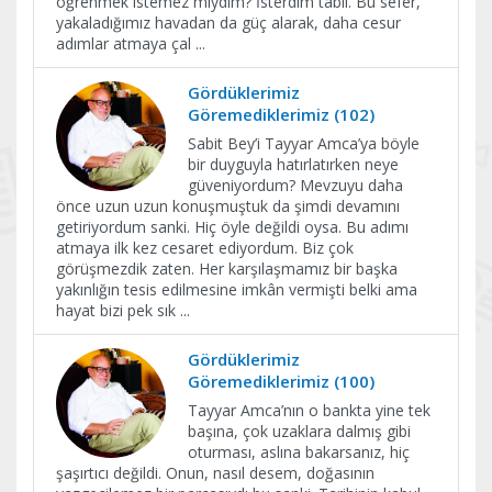
öğrenmek istemez miydim? İsterdim tabii. Bu sefer,
yakaladığımız havadan da güç alarak, daha cesur
adımlar atmaya çal
...
Gördüklerimiz
Göremediklerimiz (102)
Sabit Bey’i Tayyar Amca’ya böyle
bir duyguyla hatırlatırken neye
güveniyordum? Mevzuyu daha
önce uzun uzun konuşmuştuk da şimdi devamını
getiriyordum sanki. Hiç öyle değildi oysa. Bu adımı
atmaya ilk kez cesaret ediyordum. Biz çok
görüşmezdik zaten. Her karşılaşmamız bir başka
yakınlığın tesis edilmesine imkân vermişti belki ama
hayat bizi pek sık
...
Gördüklerimiz
Göremediklerimiz (100)
Tayyar Amca’nın o bankta yine tek
başına, çok uzaklara dalmış gibi
oturması, aslına bakarsanız, hiç
şaşırtıcı değildi. Onun, nasıl desem, doğasının