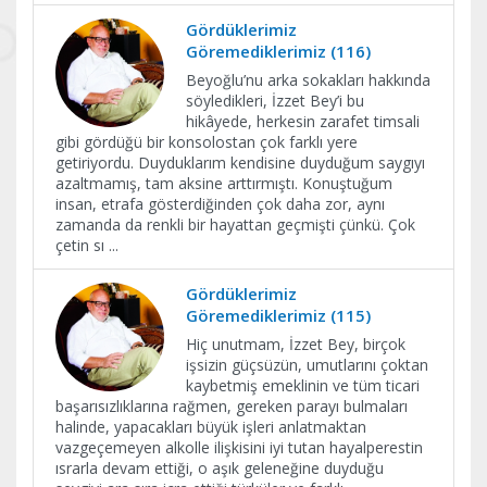
Gördüklerimiz
Göremediklerimiz (116)
Beyoğlu’nu arka sokakları hakkında
söyledikleri, İzzet Bey’i bu
hikâyede, herkesin zarafet timsali
gibi gördüğü bir konsolostan çok farklı yere
getiriyordu. Duyduklarım kendisine duyduğum saygıyı
azaltmamış, tam aksine arttırmıştı. Konuştuğum
insan, etrafa gösterdiğinden çok daha zor, aynı
zamanda da renkli bir hayattan geçmişti çünkü. Çok
çetin sı
...
Gördüklerimiz
Göremediklerimiz (115)
Hiç unutmam, İzzet Bey, birçok
işsizin güçsüzün, umutlarını çoktan
kaybetmiş emeklinin ve tüm ticari
başarısızlıklarına rağmen, gereken parayı bulmaları
halinde, yapacakları büyük işleri anlatmaktan
vazgeçemeyen alkolle ilişkisini iyi tutan hayalperestin
ısrarla devam ettiği, o aşık geleneğine duyduğu