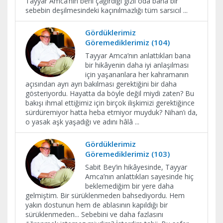
Tayyar Amca’nın beni çağırdığı gizli oda bana bir
sebebin deşilmesindeki kaçınılmazlığı tüm sarsıcıl
...
Gördüklerimiz
Göremediklerimiz (104)
Tayyar Amca’nın anlattıkları bana
bir hikâyenin daha iyi anlaşılması
için yaşananlara her kahramanın
açısından ayrı ayrı bakılması gerektiğini bir daha
gösteriyordu. Hayatta da böyle değil miydi zaten? Bu
bakışı ihmal ettiğimiz için birçok ilişkimizi gerektiğince
sürdüremiyor hatta heba etmiyor muyduk? Nihan’ı da,
o yasak aşk yaşadığı ve adını hâlâ
...
Gördüklerimiz
Göremediklerimiz (103)
Sabit Bey’in hikâyesinde, Tayyar
Amca’nın anlattıkları sayesinde hiç
beklemediğim bir yere daha
gelmiştim. Bir sürüklenmeden bahsediyordu. Hem
yakın dostunun hem de ablasının kapıldığı bir
sürüklenmeden... Sebebini ve daha fazlasını