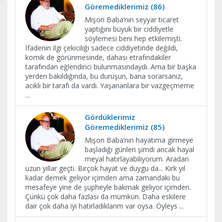
Göremediklerimiz (86)
Mişon Baba’nın seyyar ticaret
yaptığını büyük bir ciddiyetle
söylemesi beni hep etkilemişti.
İfadenin ilgi çekiciliği sadece ciddiyetinde değildi,
komik de görünmesinde, dahası etrafındakiler
tarafından eğlendirici bulunmasındaydı. Ama bir başka
yerden bakıldığında, bu duruşun, bana sorarsanız,
acıklı bir tarafı da vardı. Yaşananlara bir vazgeçmeme
...
Gördüklerimiz
Göremediklerimiz (85)
Mişon Baba’nın hayatıma girmeye
başladığı günleri şimdi ancak hayal
meyal hatırlayabiliyorum. Aradan
uzun yıllar geçti. Birçok hayat ve duygu da... Kırk yıl
kadar demek geliyor içimden ama zamandaki bu
mesafeye yine de şüpheyle bakmak geliyor içimden.
Çünkü çok daha fazlası da mümkün. Daha eskilere
dair çok daha iyi hatırladıklarım var oysa. Öyleys
...