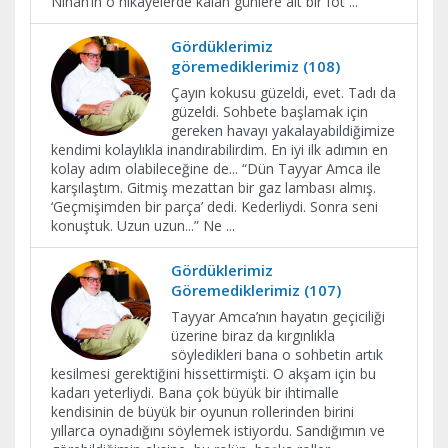
Nihan’ın o hikâyelerde kalan günlere ait bir fot
...
Gördüklerimiz
göremediklerimiz (108)
Çayın kokusu güzeldi, evet. Tadı da
güzeldi. Sohbete başlamak için
gereken havayı yakalayabildiğimize
kendimi kolaylıkla inandırabilirdim. En iyi ilk adımın en
kolay adım olabileceğine de... “Dün Tayyar Amca ile
karşılaştım. Gitmiş mezattan bir gaz lambası almış.
‘Geçmişimden bir parça’ dedi. Kederliydi. Sonra seni
konuştuk. Uzun uzun...” Ne
...
Gördüklerimiz
Göremediklerimiz (107)
Tayyar Amca’nın hayatın geçiciliği
üzerine biraz da kırgınlıkla
söyledikleri bana o sohbetin artık
kesilmesi gerektiğini hissettirmişti. O akşam için bu
kadarı yeterliydi. Bana çok büyük bir ihtimalle
kendisinin de büyük bir oyunun rollerinden birini
yıllarca oynadığını söylemek istiyordu. Sandığımın ve