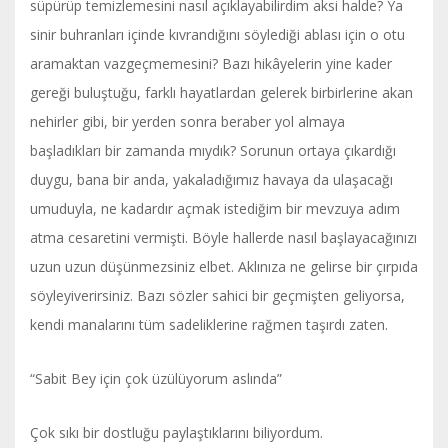
süpürüp temizlemesini nasıl açıklayabilirdim aksi halde? Ya
sinir buhranları içinde kıvrandığını söylediği ablası için o otu
aramaktan vazgeçmemesini? Bazı hikâyelerin yine kader
gereği buluştuğu, farklı hayatlardan gelerek birbirlerine akan
nehirler gibi, bir yerden sonra beraber yol almaya
başladıkları bir zamanda mıydık? Sorunun ortaya çıkardığı
duygu, bana bir anda, yakaladığımız havaya da ulaşacağı
umuduyla, ne kadardır açmak istediğim bir mevzuya adım
atma cesaretini vermişti. Böyle hallerde nasıl başlayacağınızı
uzun uzun düşünmezsiniz elbet. Aklınıza ne gelirse bir çırpıda
söyleyiverirsiniz. Bazı sözler sahici bir geçmişten geliyorsa,
kendi manalarını tüm sadeliklerine rağmen taşırdı zaten.
“Sabit Bey için çok üzülüyorum aslında”
Çok sıkı bir dostluğu paylaştıklarını biliyordum.