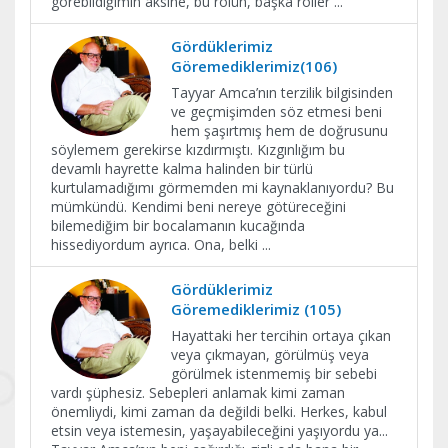
görebildiğimin aksine, bu rolün, başka roller
...
Gördüklerimiz
Göremediklerimiz(106)
Tayyar Amca’nın terzilik bilgisinden
ve geçmişimden söz etmesi beni
hem şaşırtmış hem de doğrusunu
söylemem gerekirse kızdırmıştı. Kızgınlığım bu
devamlı hayrette kalma halinden bir türlü
kurtulamadığımı görmemden mi kaynaklanıyordu? Bu
mümkündü. Kendimi beni nereye götüreceğini
bilemediğim bir bocalamanın kucağında
hissediyordum ayrıca. Ona, belki
...
Gördüklerimiz
Göremediklerimiz (105)
Hayattaki her tercihin ortaya çıkan
veya çıkmayan, görülmüş veya
görülmek istenmemiş bir sebebi
vardı şüphesiz. Sebepleri anlamak kimi zaman
önemliydi, kimi zaman da değildi belki. Herkes, kabul
etsin veya istemesin, yaşayabileceğini yaşıyordu ya...