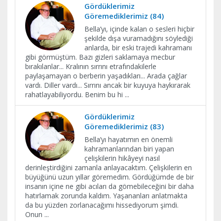
Gördüklerimiz
Göremediklerimiz (84)
Bella’yı, içinde kalan o sesleri hiçbir
şekilde dışa vuramadığını söylediği
anlarda, bir eski trajedi kahramanı
gibi görmüştüm. Bazı gizleri saklamaya mecbur
bırakılanlar... Kralının sırrını etrafındakilerle
paylaşamayan o berberin yaşadıkları... Arada çağlar
vardı. Diller vardı... Sırrını ancak bir kuyuya haykırarak
rahatlayabiliyordu. Benim bu hi
...
Gördüklerimiz
Göremediklerimiz (83)
Bella’yı hayatımın en önemli
kahramanlarından biri yapan
çelişkilerin hikâyeyi nasıl
derinleştirdiğini zamanla anlayacaktım. Çelişkilerin en
büyüğünü uzun yıllar göremedim. Gördüğümde de bir
insanın içine ne gibi acıları da gömebileceğini bir daha
hatırlamak zorunda kaldım. Yaşananları anlatmakta
da bu yüzden zorlanacağımı hissediyorum şimdi.
Onun
...