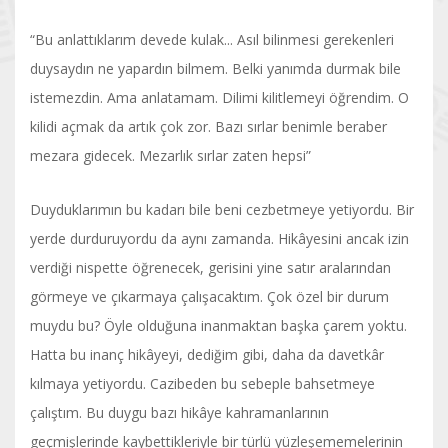
“Bu anlattıklarım devede kulak... Asıl bilinmesi gerekenleri
duysaydın ne yapardın bilmem. Belki yanımda durmak bile
istemezdin. Ama anlatamam. Dilimi kilitlemeyi öğrendim. O
kilidi açmak da artık çok zor. Bazı sırlar benimle beraber
mezara gidecek. Mezarlık sırlar zaten hepsi”
Duyduklarımın bu kadarı bile beni cezbetmeye yetiyordu. Bir
yerde durduruyordu da aynı zamanda. Hikâyesini ancak izin
verdiği nispette öğrenecek, gerisini yine satır aralarından
görmeye ve çıkarmaya çalışacaktım. Çok özel bir durum
muydu bu? Öyle olduğuna inanmaktan başka çarem yoktu.
Hatta bu inanç hikâyeyi, dediğim gibi, daha da davetkâr
kılmaya yetiyordu. Cazibeden bu sebeple bahsetmeye
çalıştım. Bu duygu bazı hikâye kahramanlarının
geçmişlerinde kaybettikleriyle bir türlü yüzleşememelerinin