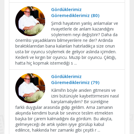
Gördüklerimiz
Göremediklerimiz (80)
Şimdi hayatının yanlış anlamalar ve
rivayetlerle de anlam kazandığını
söylemem neyi değiştirir? Daha da
önemlisi yaşadıklarını bilmeyenlere ne der? Ardında
bıraktıklarından bana kalanları hatırladıkça size onun
usta bir oyuncu söylemek de geliyor aslında içimden.
Kederli ve kırgın bir oyuncu. Muzip bir oyuncu. Çıktığı,
hatta hiç kopmak istemediği s
...
Gördüklerimiz
Göremediklerimiz (79)
Kâmil’in böyle aniden gitmesini ve
izini bütünüyle kaybettirmesini nasıl
karşılamalıydım? Bir süreliğine
farklı duygular arasında gidip geldim. Ama zamanın
akışında kendimi buruk bir sevince teslim etmekten
başka bir çarem kalmadığını da gördüm. Bu akışta,
gelmeyeceği de artık iyiden iyiye görülüp kabul
edilince, hakkında her zamanki gibi çeşitli r
...