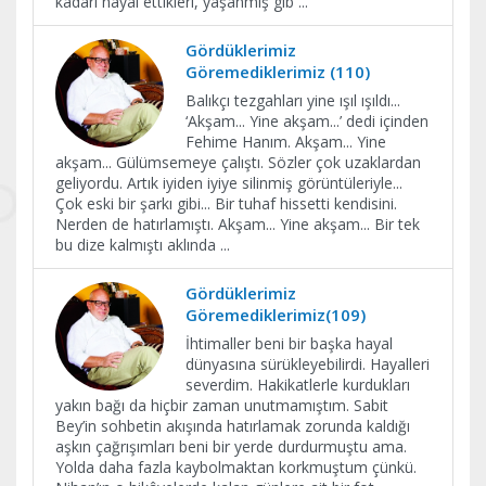
kadarı hayal ettikleri, yaşanmış gib
...
Gördüklerimiz
Göremediklerimiz (110)
Balıkçı tezgahları yine ışıl ışıldı...
‘Akşam... Yine akşam...’ dedi içinden
Fehime Hanım. Akşam... Yine
akşam... Gülümsemeye çalıştı. Sözler çok uzaklardan
geliyordu. Artık iyiden iyiye silinmiş görüntüleriyle...
Çok eski bir şarkı gibi... Bir tuhaf hissetti kendisini.
Nerden de hatırlamıştı. Akşam... Yine akşam... Bir tek
bu dize kalmıştı aklında
...
Gördüklerimiz
Göremediklerimiz(109)
İhtimaller beni bir başka hayal
dünyasına sürükleyebilirdi. Hayalleri
severdim. Hakikatlerle kurdukları
yakın bağı da hiçbir zaman unutmamıştım. Sabit
Bey’in sohbetin akışında hatırlamak zorunda kaldığı
aşkın çağrışımları beni bir yerde durdurmuştu ama.
Yolda daha fazla kaybolmaktan korkmuştum çünkü.