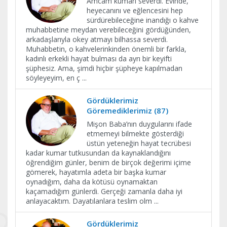
Amcam kumarı severdi. Evinde,
heyecanını ve eğlencesini hep
sürdürebileceğine inandığı o kahve
muhabbetine meydan verebileceğini gördüğünden,
arkadaşlarıyla okey atmayı bilhassa severdi.
Muhabbetin, o kahvelerinkinden önemli bir farkla,
kadınlı erkekli hayat bulması da ayrı bir keyifti
şüphesiz. Ama, şimdi hiçbir şüpheye kapılmadan
söyleyeyim, en ç
...
Gördüklerimiz
Göremediklerimiz (87)
Mişon Baba’nın duygularını ifade
etmemeyi bilmekte gösterdiği
üstün yeteneğin hayat tecrübesi
kadar kumar tutkusundan da kaynaklandığını
öğrendiğim günler, benim de birçok değerimi içime
gömerek, hayatımla adeta bir başka kumar
oynadığım, daha da kötüsü oynamaktan
kaçamadığım günlerdi. Gerçeği zamanla daha iyi
anlayacaktım. Dayatılanlara teslim olm
...
Gördüklerimiz