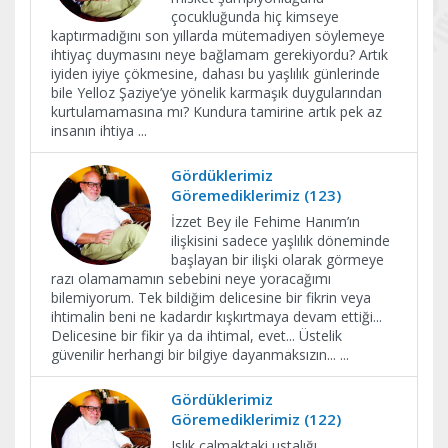
çocukluğunda hiç kimseye
kaptırmadığını son yıllarda mütemadiyen söylemeye
ihtiyaç duymasını neye bağlamam gerekiyordu? Artık
iyiden iyiye çökmesine, dahası bu yaşlılık günlerinde
bile Yelloz Şaziye’ye yönelik karmaşık duygularından
kurtulamamasına mı? Kundura tamirine artık pek az
insanın ihtiya
...
Gördüklerimiz
Göremediklerimiz (123)
İzzet Bey ile Fehime Hanım’ın
ilişkisini sadece yaşlılık döneminde
başlayan bir ilişki olarak görmeye
razı olamamamın sebebini neye yoracağımı
bilemiyorum. Tek bildiğim delicesine bir fikrin veya
ihtimalin beni ne kadardır kışkırtmaya devam ettiği...
Delicesine bir fikir ya da ihtimal, evet... Üstelik
güvenilir herhangi bir bilgiye dayanmaksızın...
...
Gördüklerimiz
Göremediklerimiz (122)
Islık çalmaktaki ustalığı,