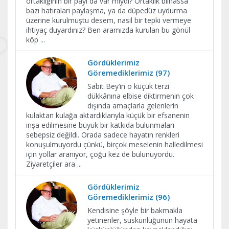
ortaklığının bir payı da var mıydı? Ortaklık bilhassa
bazı hatıraları paylaşma, ya da düpedüz uydurma
üzerine kurulmuştu desem, nasıl bir tepki vermeye
ihtiyaç duyardınız? Ben aramızda kurulan bu gönül
köp
...
Gördüklerimiz
Göremediklerimiz (97)
Sabit Bey’in o küçük terzi
dükkânına elbise diktirmenin çok
dışında amaçlarla gelenlerin
kulaktan kulağa aktardıklarıyla küçük bir efsanenin
inşa edilmesine büyük bir katkıda bulunmaları
sebepsiz değildi. Orada sadece hayatın renkleri
konuşulmuyordu çünkü, birçok meselenin halledilmesi
için yollar aranıyor, çoğu kez de bulunuyordu.
Ziyaretçiler ara
...
Gördüklerimiz
Göremediklerimiz (96)
Kendisine şöyle bir bakmakla
yetinenler, suskunluğunun hayata