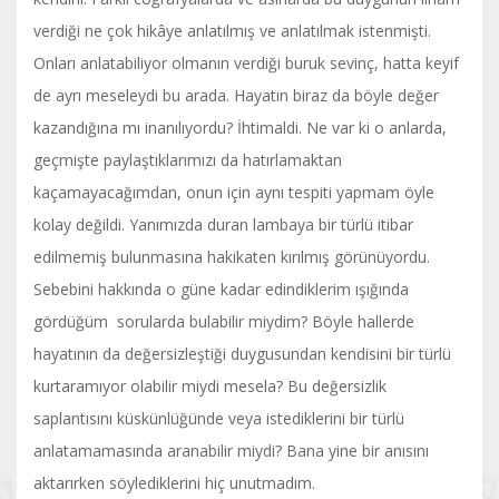
verdiği ne çok hikâye anlatılmış ve anlatılmak istenmişti.
Onları anlatabiliyor olmanın verdiği buruk sevinç, hatta keyif
de ayrı meseleydi bu arada. Hayatın biraz da böyle değer
kazandığına mı inanılıyordu? İhtimaldi. Ne var ki o anlarda,
geçmişte paylaştıklarımızı da hatırlamaktan
kaçamayacağımdan, onun için aynı tespiti yapmam öyle
kolay değildi. Yanımızda duran lambaya bir türlü itibar
edilmemiş bulunmasına hakikaten kırılmış görünüyordu.
Sebebini hakkında o güne kadar edindiklerim ışığında
gördüğüm sorularda bulabilir miydim? Böyle hallerde
hayatının da değersizleştiği duygusundan kendisini bir türlü
kurtaramıyor olabilir miydi mesela? Bu değersizlik
saplantısını küskünlüğünde veya istediklerini bir türlü
anlatamamasında aranabilir miydi? Bana yine bir anısını
aktarırken söylediklerini hiç unutmadım.