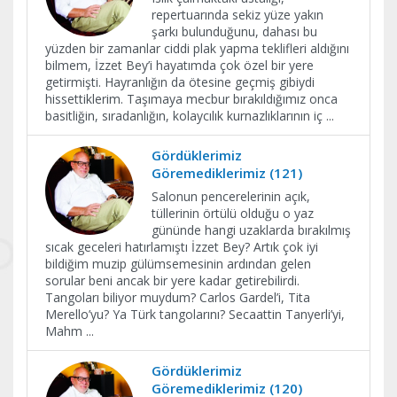
repertuarında sekiz yüze yakın
şarkı bulunduğunu, dahası bu
yüzden bir zamanlar ciddi plak yapma teklifleri aldığını
bilmem, İzzet Bey’i hayatımda çok özel bir yere
getirmişti. Hayranlığın da ötesine geçmiş gibiydi
hissettiklerim. Taşımaya mecbur bırakıldığımız onca
basitliğin, sıradanlığın, kolaycılık kurnazlıklarının iç
...
Gördüklerimiz
Göremediklerimiz (121)
Salonun pencerelerinin açık,
tüllerinin örtülü olduğu o yaz
gününde hangi uzaklarda bırakılmış
sıcak geceleri hatırlamıştı İzzet Bey? Artık çok iyi
bildiğim muzip gülümsemesinin ardından gelen
sorular beni ancak bir yere kadar getirebilirdi.
Tangoları biliyor muydum? Carlos Gardel’i, Tita
Merello’yu? Ya Türk tangolarını? Secaattin Tanyerli’yi,
Mahm
...
Gördüklerimiz
Göremediklerimiz (120)