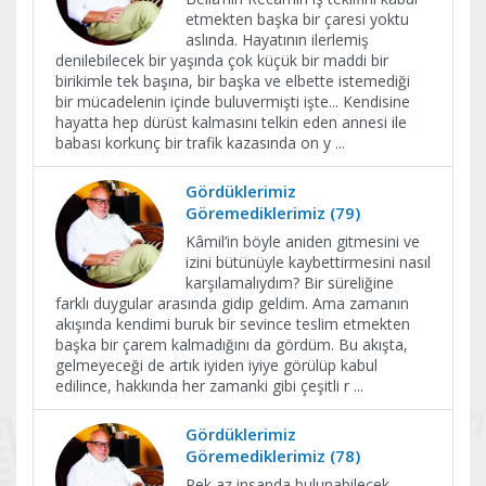
etmekten başka bir çaresi yoktu
aslında. Hayatının ilerlemiş
denilebilecek bir yaşında çok küçük bir maddi bir
birikimle tek başına, bir başka ve elbette istemediği
bir mücadelenin içinde buluvermişti işte... Kendisine
hayatta hep dürüst kalmasını telkin eden annesi ile
babası korkunç bir trafik kazasında on y
...
Gördüklerimiz
Göremediklerimiz (79)
Kâmil’in böyle aniden gitmesini ve
izini bütünüyle kaybettirmesini nasıl
karşılamalıydım? Bir süreliğine
farklı duygular arasında gidip geldim. Ama zamanın
akışında kendimi buruk bir sevince teslim etmekten
başka bir çarem kalmadığını da gördüm. Bu akışta,
gelmeyeceği de artık iyiden iyiye görülüp kabul
edilince, hakkında her zamanki gibi çeşitli r
...
Gördüklerimiz
Göremediklerimiz (78)
Pek az insanda bulunabilecek