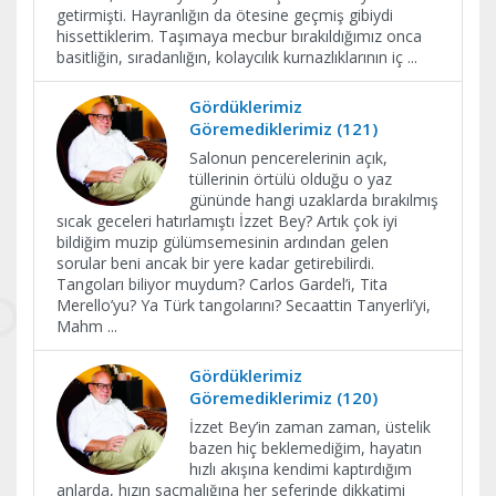
getirmişti. Hayranlığın da ötesine geçmiş gibiydi
hissettiklerim. Taşımaya mecbur bırakıldığımız onca
basitliğin, sıradanlığın, kolaycılık kurnazlıklarının iç
...
Gördüklerimiz
Göremediklerimiz (121)
Salonun pencerelerinin açık,
tüllerinin örtülü olduğu o yaz
gününde hangi uzaklarda bırakılmış
sıcak geceleri hatırlamıştı İzzet Bey? Artık çok iyi
bildiğim muzip gülümsemesinin ardından gelen
sorular beni ancak bir yere kadar getirebilirdi.
Tangoları biliyor muydum? Carlos Gardel’i, Tita
Merello’yu? Ya Türk tangolarını? Secaattin Tanyerli’yi,
Mahm
...
Gördüklerimiz
Göremediklerimiz (120)
İzzet Bey’in zaman zaman, üstelik
bazen hiç beklemediğim, hayatın
hızlı akışına kendimi kaptırdığım
anlarda, hızın saçmalığına her seferinde dikkatimi