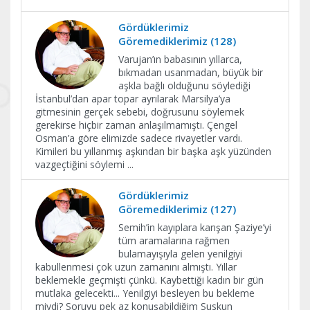
Gördüklerimiz
Göremediklerimiz (128)
Varujan’ın babasının yıllarca,
bıkmadan usanmadan, büyük bir
aşkla bağlı olduğunu söylediği
İstanbul’dan apar topar ayrılarak Marsilya’ya
gitmesinin gerçek sebebi, doğrusunu söylemek
gerekirse hiçbir zaman anlaşılmamıştı. Çengel
Osman’a göre elimizde sadece rivayetler vardı.
Kimileri bu yıllanmış aşkından bir başka aşk yüzünden
vazgeçtiğini söylemi
...
Gördüklerimiz
Göremediklerimiz (127)
Semih’in kayıplara karışan Şaziye’yi
tüm aramalarına rağmen
bulamayışıyla gelen yenilgiyi
kabullenmesi çok uzun zamanını almıştı. Yıllar
beklemekle geçmişti çünkü. Kaybettiği kadın bir gün
mutlaka gelecekti... Yenilgiyi besleyen bu bekleme
miydi? Soruyu pek az konuşabildiğim Suskun