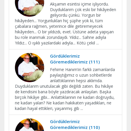
Akşamın esintisi içime işliyordu.
Duyduklarım çok eski bir hikâyeden
geliyordu çünkü. Yorgun bir
hikâyeden... Yorgunlukları hiç şüphe yok ki, tüm
çabalara rağmen, yeterince dile getiremeyecek
hikâyeden... O bir yıldızdı, evet. Üstüne adeta yapışan
bu role inanmak zorundaydı. Yıldız... Sahne adıyla
Yıldız... O ışıklı yazılardaki adıyla... Kötü çekil
...
Gördüklerimiz
Göremediklerimiz (111)
Fehime Hanım’ın farklı zamanlarda
paylaştığımız o uzun sohbetlerde
anlattıklarının hepsi aklımda.
Duyduklarım unutulacak gibi değildi zaten. Bu hikâye
de kendisini bana böyle yazdıracak anlaşılan. Başka
birçok hikâye gibi... Anlattıklarının ne kadarı doğruydu,
ne kadarı yalan? Ne kadarı hakikaten yaşadıkları, ne
kadarı hayal ettikleri, yaşanmış gib
...
Gördüklerimiz
Göremediklerimiz (110)