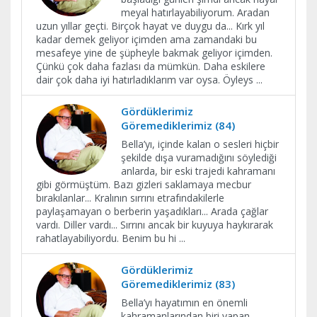
meyal hatırlayabiliyorum. Aradan
uzun yıllar geçti. Birçok hayat ve duygu da... Kırk yıl
kadar demek geliyor içimden ama zamandaki bu
mesafeye yine de şüpheyle bakmak geliyor içimden.
Çünkü çok daha fazlası da mümkün. Daha eskilere
dair çok daha iyi hatırladıklarım var oysa. Öyleys
...
Gördüklerimiz
Göremediklerimiz (84)
Bella’yı, içinde kalan o sesleri hiçbir
şekilde dışa vuramadığını söylediği
anlarda, bir eski trajedi kahramanı
gibi görmüştüm. Bazı gizleri saklamaya mecbur
bırakılanlar... Kralının sırrını etrafındakilerle
paylaşamayan o berberin yaşadıkları... Arada çağlar
vardı. Diller vardı... Sırrını ancak bir kuyuya haykırarak
rahatlayabiliyordu. Benim bu hi
...
Gördüklerimiz
Göremediklerimiz (83)
Bella’yı hayatımın en önemli
kahramanlarından biri yapan