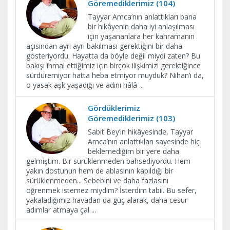
Göremediklerimiz (104)
Tayyar Amca’nın anlattıkları bana
bir hikâyenin daha iyi anlaşılması
için yaşananlara her kahramanın
açısından ayrı ayrı bakılması gerektiğini bir daha
gösteriyordu. Hayatta da böyle değil miydi zaten? Bu
bakışı ihmal ettiğimiz için birçok ilişkimizi gerektiğince
sürdüremiyor hatta heba etmiyor muyduk? Nihan’ı da,
o yasak aşk yaşadığı ve adını hâlâ
...
Gördüklerimiz
Göremediklerimiz (103)
Sabit Bey’in hikâyesinde, Tayyar
Amca’nın anlattıkları sayesinde hiç
beklemediğim bir yere daha
gelmiştim. Bir sürüklenmeden bahsediyordu. Hem
yakın dostunun hem de ablasının kapıldığı bir
sürüklenmeden... Sebebini ve daha fazlasını
öğrenmek istemez miydim? İsterdim tabii. Bu sefer,
yakaladığımız havadan da güç alarak, daha cesur
adımlar atmaya çal
...