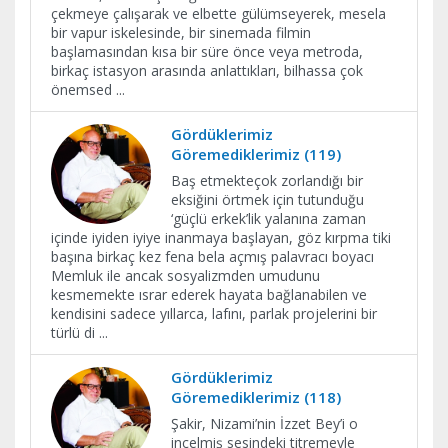
çekmeye çalışarak ve elbette gülümseyerek, mesela
bir vapur iskelesinde, bir sinemada filmin
başlamasından kısa bir süre önce veya metroda,
birkaç istasyon arasında anlattıkları, bilhassa çok
önemsed
...
Gördüklerimiz
Göremediklerimiz (119)
Baş etmekteçok zorlandığı bir
eksiğini örtmek için tutunduğu
‘güçlü erkek’lik yalanına zaman
içinde iyiden iyiye inanmaya başlayan, göz kırpma tiki
başına birkaç kez fena bela açmış palavracı boyacı
Memluk ile ancak sosyalizmden umudunu
kesmemekte ısrar ederek hayata bağlanabilen ve
kendisini sadece yıllarca, lafını, parlak projelerini bir
türlü di
...
Gördüklerimiz
Göremediklerimiz (118)
Şakir, Nizami’nin İzzet Bey’i o
incelmiş sesindeki titremeyle