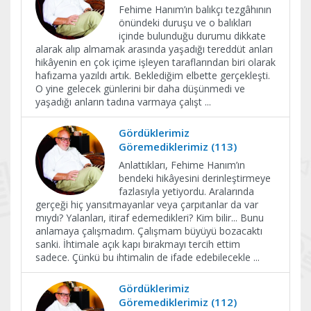
Fehime Hanım’ın balıkçı tezgâhının
önündeki duruşu ve o balıkları
içinde bulunduğu durumu dikkate
alarak alıp almamak arasında yaşadığı tereddüt anları
hikâyenin en çok içime işleyen taraflarından biri olarak
hafızama yazıldı artık. Beklediğim elbette gerçekleşti.
O yine gelecek günlerini bir daha düşünmedi ve
yaşadığı anların tadına varmaya çalışt
...
Gördüklerimiz
Göremediklerimiz (113)
Anlattıkları, Fehime Hanım’ın
bendeki hikâyesini derinleştirmeye
fazlasıyla yetiyordu. Aralarında
gerçeği hiç yansıtmayanlar veya çarpıtanlar da var
mıydı? Yalanları, itiraf edemedikleri? Kim bilir... Bunu
anlamaya çalışmadım. Çalışmam büyüyü bozacaktı
sanki. İhtimale açık kapı bırakmayı tercih ettim
sadece. Çünkü bu ihtimalin de ifade edebilecekle
...
Gördüklerimiz
Göremediklerimiz (112)