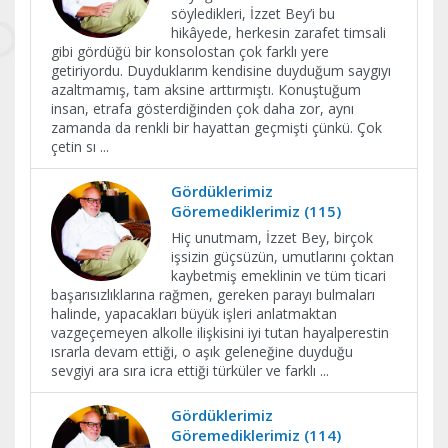
söyledikleri, İzzet Bey’i bu
hikâyede, herkesin zarafet timsali
gibi gördüğü bir konsolostan çok farklı yere
getiriyordu. Duyduklarım kendisine duyduğum saygıyı
azaltmamış, tam aksine arttırmıştı. Konuştuğum
insan, etrafa gösterdiğinden çok daha zor, aynı
zamanda da renkli bir hayattan geçmişti çünkü. Çok
çetin sı
...
Gördüklerimiz
Göremediklerimiz (115)
Hiç unutmam, İzzet Bey, birçok
işsizin güçsüzün, umutlarını çoktan
kaybetmiş emeklinin ve tüm ticari
başarısızlıklarına rağmen, gereken parayı bulmaları
halinde, yapacakları büyük işleri anlatmaktan
vazgeçemeyen alkolle ilişkisini iyi tutan hayalperestin
ısrarla devam ettiği, o aşık geleneğine duyduğu
sevgiyi ara sıra icra ettiği türküler ve farklı
...
Gördüklerimiz
Göremediklerimiz (114)