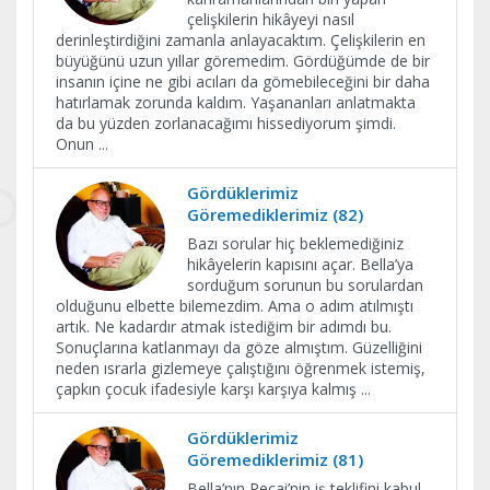
çelişkilerin hikâyeyi nasıl
derinleştirdiğini zamanla anlayacaktım. Çelişkilerin en
büyüğünü uzun yıllar göremedim. Gördüğümde de bir
insanın içine ne gibi acıları da gömebileceğini bir daha
hatırlamak zorunda kaldım. Yaşananları anlatmakta
da bu yüzden zorlanacağımı hissediyorum şimdi.
Onun
...
Gördüklerimiz
Göremediklerimiz (82)
Bazı sorular hiç beklemediğiniz
hikâyelerin kapısını açar. Bella’ya
sorduğum sorunun bu sorulardan
olduğunu elbette bilemezdim. Ama o adım atılmıştı
artık. Ne kadardır atmak istediğim bir adımdı bu.
Sonuçlarına katlanmayı da göze almıştım. Güzelliğini
neden ısrarla gizlemeye çalıştığını öğrenmek istemiş,
çapkın çocuk ifadesiyle karşı karşıya kalmış
...
Gördüklerimiz
Göremediklerimiz (81)
Bella’nın Recai’nin iş teklifini kabul