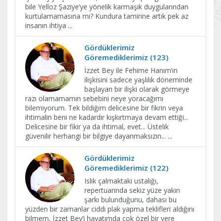
bile Yelloz Şaziye’ye yönelik karmaşık duygularından
kurtulamamasına mı? Kundura tamirine artık pek az
insanın ihtiya
...
Gördüklerimiz
Göremediklerimiz (123)
İzzet Bey ile Fehime Hanım’ın
ilişkisini sadece yaşlılık döneminde
başlayan bir ilişki olarak görmeye
razı olamamamın sebebini neye yoracağımı
bilemiyorum. Tek bildiğim delicesine bir fikrin veya
ihtimalin beni ne kadardır kışkırtmaya devam ettiği...
Delicesine bir fikir ya da ihtimal, evet... Üstelik
güvenilir herhangi bir bilgiye dayanmaksızın...
...
Gördüklerimiz
Göremediklerimiz (122)
Islık çalmaktaki ustalığı,
repertuarında sekiz yüze yakın
şarkı bulunduğunu, dahası bu
yüzden bir zamanlar ciddi plak yapma teklifleri aldığını
bilmem, İzzet Bey’i hayatımda çok özel bir yere