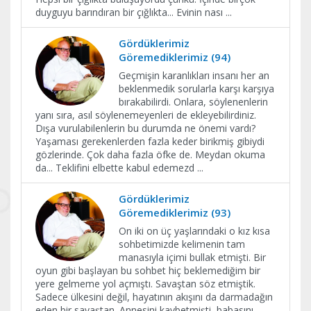
duyguyu barındıran bir çığlıkta... Evinin nası
...
Gördüklerimiz
Göremediklerimiz (94)
Geçmişin karanlıkları insanı her an
beklenmedik sorularla karşı karşıya
bırakabilirdi. Onlara, söylenenlerin
yanı sıra, asıl söylenemeyenleri de ekleyebilirdiniz.
Dışa vurulabilenlerin bu durumda ne önemi vardı?
Yaşaması gerekenlerden fazla keder birikmiş gibiydi
gözlerinde. Çok daha fazla öfke de. Meydan okuma
da... Teklifini elbette kabul edemezd
...
Gördüklerimiz
Göremediklerimiz (93)
On iki on üç yaşlarındaki o kız kısa
sohbetimizde kelimenin tam
manasıyla içimi bullak etmişti. Bir
oyun gibi başlayan bu sohbet hiç beklemediğim bir
yere gelmeme yol açmıştı. Savaştan söz etmiştik.
Sadece ülkesini değil, hayatının akışını da darmadağın
eden bir savaştan. Annesini kaybetmişti, babasını