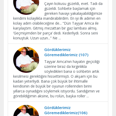
Çayın kokusu güzeldi, evet. Tadı da
güzeldi. Sohbete başlamak için
gereken havayı yakalayabildiğimize
kendimi kolaylıkla inandırabilirdim. En iyi ilk adımın en
kolay adım olabileceğine de... “Dün Tayyar Amca ile
karşılaştım. Gitmiş mezattan bir gaz lambası almış.
‘Geçmişimden bir parça’ dedi. Kederliydi. Sonra seni
konuştuk. Uzun uzun...” Ne
...
Gördüklerimiz
Göremediklerimiz (107)
Tayyar Amca’nın hayatın geçiciliği
üzerine biraz da kırgınlıkla
söyledikleri bana o sohbetin artık
kesilmesi gerektiğini hissettirmişti. O akşam için bu
kadarı yeterliydi. Bana çok büyük bir ihtimalle
kendisinin de büyük bir oyunun rollerinden birini
yıllarca oynadığını söylemek istiyordu. Sandığımın ve
görebildiğimin aksine, bu rolün, başka roller
...
Gördüklerimiz
Göremediklerimiz(106)