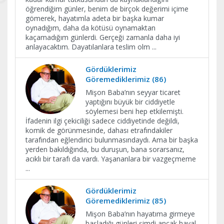
öğrendiğim günler, benim de birçok değerimi içime
gömerek, hayatımla adeta bir başka kumar
oynadığım, daha da kötüsü oynamaktan
kaçamadığım günlerdi. Gerçeği zamanla daha iyi
anlayacaktım. Dayatılanlara teslim olm
...
Gördüklerimiz
Göremediklerimiz (86)
Mişon Baba’nın seyyar ticaret
yaptığını büyük bir ciddiyetle
söylemesi beni hep etkilemişti.
İfadenin ilgi çekiciliği sadece ciddiyetinde değildi,
komik de görünmesinde, dahası etrafındakiler
tarafından eğlendirici bulunmasındaydı. Ama bir başka
yerden bakıldığında, bu duruşun, bana sorarsanız,
acıklı bir tarafı da vardı. Yaşananlara bir vazgeçmeme
...
Gördüklerimiz
Göremediklerimiz (85)
Mişon Baba’nın hayatıma girmeye
başladığı günleri şimdi ancak hayal