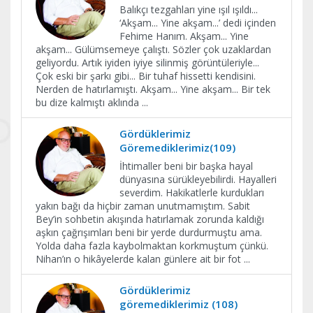
Balıkçı tezgahları yine ışıl ışıldı...
‘Akşam... Yine akşam...’ dedi içinden
Fehime Hanım. Akşam... Yine
akşam... Gülümsemeye çalıştı. Sözler çok uzaklardan
geliyordu. Artık iyiden iyiye silinmiş görüntüleriyle...
Çok eski bir şarkı gibi... Bir tuhaf hissetti kendisini.
Nerden de hatırlamıştı. Akşam... Yine akşam... Bir tek
bu dize kalmıştı aklında
...
Gördüklerimiz
Göremediklerimiz(109)
İhtimaller beni bir başka hayal
dünyasına sürükleyebilirdi. Hayalleri
severdim. Hakikatlerle kurdukları
yakın bağı da hiçbir zaman unutmamıştım. Sabit
Bey’in sohbetin akışında hatırlamak zorunda kaldığı
aşkın çağrışımları beni bir yerde durdurmuştu ama.
Yolda daha fazla kaybolmaktan korkmuştum çünkü.
Nihan’ın o hikâyelerde kalan günlere ait bir fot
...
Gördüklerimiz
göremediklerimiz (108)