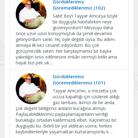
Gördüklerimiz
Göremediklerimiz (102)
Sabit Bey’i Tayyar Amca’ya böyle
bir duyguyla hatırlatırken neye
güveniyordum? Mevzuyu daha
önce uzun uzun konuşmuştuk da şimdi devamını
getiriyordum sanki. Hiç öyle değildi oysa. Bu adımı
atmaya ilk kez cesaret ediyordum. Biz çok
görüşmezdik zaten. Her karşılaşmamız bir başka
yakınlığın tesis edilmesine imkân vermişti belki ama
hayat bizi pek sık
...
Gördüklerimiz
Göremediklerimiz (101)
Tayyar Amca’nın, o mezatta çok
ucuza kapattığı için üzülerek aldığı
gaz lambası, ikimizi de bir anda,
çok değerli bildiğimiz anıların kucağına atmıştı.
Paylaşabildiklerimiz paylaşılamayanların verdiği
burukluğu ortadan kaldırmazdı elbet. Kaçınılmaz bir
duyguydu bu. Belirli bir yol aldıktan sonra, herkes
kaybedilenleriyle yaşamaktan kurtaramıyordu k
...