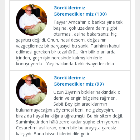
Gördüklerimiz
Göremediklerimiz (100)
Tayyar Amca’nın o bankta yine tek
başına, çok uzaklara dalmış gibi
oturması, aslına bakarsanız, hiç
şaşırtıcı değildi. Onun, nasıl desem, doğasının
vazgeçilemez bir parçasıydı bu sanki. Tarihinin kabul
edilmesi gereken bir tezahürü... Kim bilir o anlarda
içinden, geçmişin neresinde kalmış kimlerle
konuşuyordu... Yaşı hakkında farklı rivayetler dola
...
Gördüklerimiz
Göremediklerimiz (99)
Uzun Ziya’nın bitkiler hakkındaki o
derin ve engin bilgisine rağmen,
Sabit Bey için aradıklarımın
bulunamayacağını söylemesi beni, ne gizleyeyim,
biraz da hayal kırıklığına uğratmıştı. Bu bir sitem değil.
Samimiyetinden hâlâ zerre kadar şüphe etmiyorum.
Cesaretimi asıl kıran, onun bile bu arayışta çaresiz
kalışıydı. Bana hissettiklerini dile getiri
...