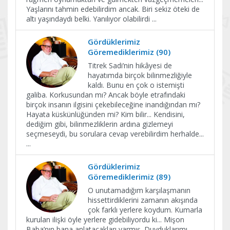
Yaşlarını tahmin edebilirdim ancak. Biri sekiz öteki de
altı yaşındaydı belki. Yanılıyor olabilirdi
...
Gördüklerimiz
Göremediklerimiz (90)
Titrek Sadi’nin hikâyesi de
hayatımda birçok bilinmezliğiyle
kaldı. Bunu en çok o istemişti
galiba. Korkusundan mı? Ancak böyle etrafındaki
birçok insanın ilgisini çekebileceğine inandığından mı?
Hayata küskünlüğünden mi? Kim bilir... Kendisini,
dediğim gibi, bilinmezliklerin ardına gizlemeyi
seçmeseydi, bu sorulara cevap verebilirdim herhalde...
...
Gördüklerimiz
Göremediklerimiz (89)
O unutamadığım karşılaşmanın
hissettirdiklerini zamanın akışında
çok farklı yerlere koydum. Kumarla
kurulan ilişki öyle yerlere gidebiliyordu ki... Mişon
Baba’nın bana anlatacakları varmış. Duyduklarımı,