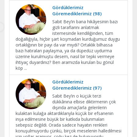
Gördüklerimiz
Göremediklerimiz (98)
Sabit Bey’in bana hikâyesinin bazı
gizli taraflarını anlatmak
istemesinde kendiliğinden, tüm
doğallığıyla, hiçbir şart koşmadan kurduğumuz duygu
ortaklığının bir payı da var mıydı? Ortaklık bilhassa
bazı hatıraları paylaşma, ya da düpedüz uydurma
üzerine kurulmuştu desem, nasıl bir tepki vermeye
ihtiyaç duyardınız? Ben aramızda kurulan bu gönül
köp
...
Gördüklerimiz
Göremediklerimiz (97)
Sabit Bey’in o küçük terzi
dükkânına elbise diktirmenin çok
dışında amaçlarla gelenlerin
kulaktan kulağa aktardıklarıyla küçük bir efsanenin
inşa edilmesine büyük bir katkıda bulunmaları
sebepsiz değildi. Orada sadece hayatın renkleri
konuşulmuyordu çünkü, birçok meselenin halledilmesi
için yollar aranıyor, çoğu kez de bulunuyordu.