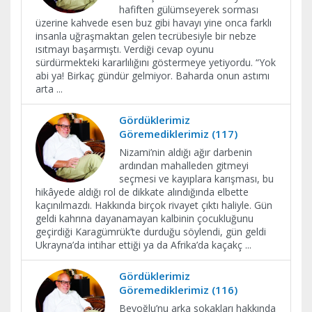
hafiften gülümseyerek sorması
üzerine kahvede esen buz gibi havayı yine onca farklı
insanla uğraşmaktan gelen tecrübesiyle bir nebze
ısıtmayı başarmıştı. Verdiği cevap oyunu
sürdürmekteki kararlılığını göstermeye yetiyordu. “Yok
abi ya! Birkaç gündür gelmiyor. Baharda onun astımı
arta
...
Gördüklerimiz
Göremediklerimiz (117)
Nizami’nin aldığı ağır darbenin
ardından mahalleden gitmeyi
seçmesi ve kayıplara karışması, bu
hikâyede aldığı rol de dikkate alındığında elbette
kaçınılmazdı. Hakkında birçok rivayet çıktı haliyle. Gün
geldi kahrına dayanamayan kalbinin çocukluğunu
geçirdiği Karagümrük’te durduğu söylendi, gün geldi
Ukrayna’da intihar ettiği ya da Afrika’da kaçakç
...
Gördüklerimiz
Göremediklerimiz (116)
Beyoğlu’nu arka sokakları hakkında