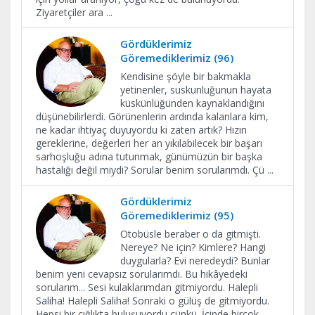
Ziyaretçiler ara
...
Gördüklerimiz
Göremediklerimiz (96)
Kendisine şöyle bir bakmakla
yetinenler, suskunluğunun hayata
küskünlüğünden kaynaklandığını
düşünebilirlerdi. Görünenlerin ardında kalanlara kim,
ne kadar ihtiyaç duyuyordu ki zaten artık? Hızın
gereklerine, değerleri her an yıkılabilecek bir başarı
sarhoşluğu adına tutunmak, günümüzün bir başka
hastalığı değil miydi? Sorular benim sorularımdı. Çü
...
Gördüklerimiz
Göremediklerimiz (95)
Otobüsle beraber o da gitmişti.
Nereye? Ne için? Kimlere? Hangi
duygularla? Evi neredeydi? Bunlar
benim yeni cevapsız sorularımdı. Bu hikâyedeki
sorularım... Sesi kulaklarımdan gitmiyordu. Halepli
Saliha! Halepli Saliha! Sonraki o gülüş de gitmiyordu.
Hepsi bir çığlıkta buluşuyordu çünkü. İçinde birçok