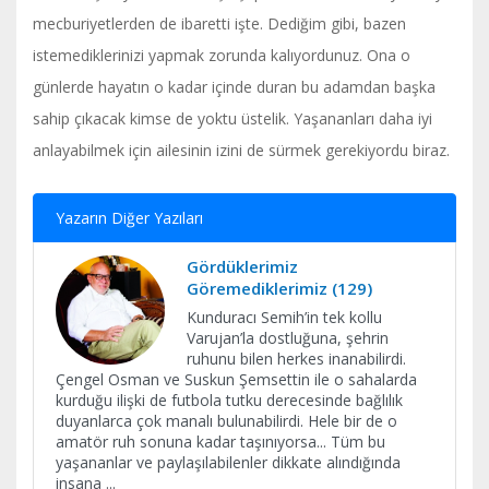
mecburiyetlerden de ibaretti işte. Dediğim gibi, bazen
istemediklerinizi yapmak zorunda kalıyordunuz. Ona o
günlerde hayatın o kadar içinde duran bu adamdan başka
sahip çıkacak kimse de yoktu üstelik. Yaşananları daha iyi
anlayabilmek için ailesinin izini de sürmek gerekiyordu biraz.
Yazarın Diğer Yazıları
Gördüklerimiz
Göremediklerimiz (129)
Kunduracı Semih’in tek kollu
Varujan’la dostluğuna, şehrin
ruhunu bilen herkes inanabilirdi.
Çengel Osman ve Suskun Şemsettin ile o sahalarda
kurduğu ilişki de futbola tutku derecesinde bağlılık
duyanlarca çok manalı bulunabilirdi. Hele bir de o
amatör ruh sonuna kadar taşınıyorsa... Tüm bu
yaşananlar ve paylaşılabilenler dikkate alındığında
insana
...