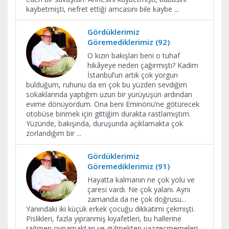
kaybetmişti, nefret ettiği amcasını bile kaybe
...
Gördüklerimiz
Göremediklerimiz (92)
O kızın bakışları beni o tuhaf
hikâyeye neden çağırmıştı? Kadim
İstanbul’un artık çok yorgun
bulduğum, ruhunu da en çok bu yüzden sevdiğim
sokaklarında yaptığım uzun bir yürüyüşün ardından
evime dönüyordum. Ona beni Eminönü’ne götürecek
otobüse binmek için gittiğim durakta rastlamıştım.
Yüzünde, bakışında, duruşunda açıklamakta çok
zorlandığım bir
...
Gördüklerimiz
Göremediklerimiz (91)
Hayatta kalmanın ne çok yolu ve
çaresi vardı. Ne çok yalanı. Aynı
zamanda da ne çok doğrusu...
Yanındaki iki küçük erkek çocuğu dikkatimi çekmişti.
Pislikleri, fazla yıpranmış kıyafetleri, bu hallerine
rağmen oynamaktan ve gülmekten vazgeçmemeleri...