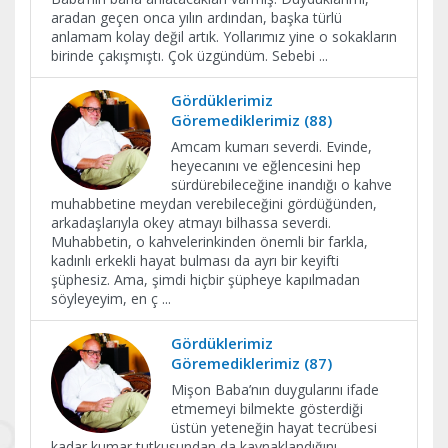
aradan geçen onca yılın ardından, başka türlü
anlamam kolay değil artık. Yollarımız yine o sokakların
birinde çakışmıştı. Çok üzgündüm. Sebebi
...
Gördüklerimiz
Göremediklerimiz (88)
Amcam kumarı severdi. Evinde,
heyecanını ve eğlencesini hep
sürdürebileceğine inandığı o kahve
muhabbetine meydan verebileceğini gördüğünden,
arkadaşlarıyla okey atmayı bilhassa severdi.
Muhabbetin, o kahvelerinkinden önemli bir farkla,
kadınlı erkekli hayat bulması da ayrı bir keyifti
şüphesiz. Ama, şimdi hiçbir şüpheye kapılmadan
söyleyeyim, en ç
...
Gördüklerimiz
Göremediklerimiz (87)
Mişon Baba’nın duygularını ifade
etmemeyi bilmekte gösterdiği
üstün yeteneğin hayat tecrübesi
kadar kumar tutkusundan da kaynaklandığını