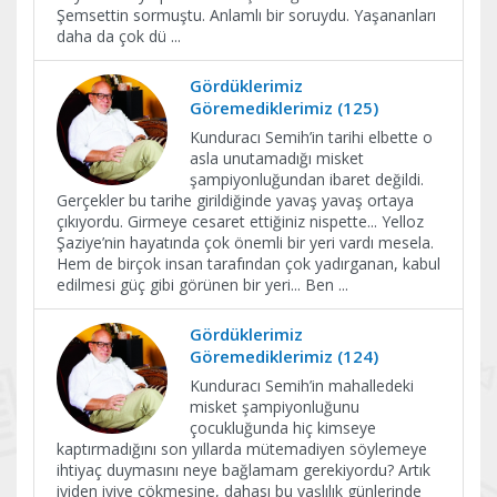
Şemsettin sormuştu. Anlamlı bir soruydu. Yaşananları
daha da çok dü
...
Gördüklerimiz
Göremediklerimiz (125)
Kunduracı Semih’in tarihi elbette o
asla unutamadığı misket
şampiyonluğundan ibaret değildi.
Gerçekler bu tarihe girildiğinde yavaş yavaş ortaya
çıkıyordu. Girmeye cesaret ettiğiniz nispette... Yelloz
Şaziye’nin hayatında çok önemli bir yeri vardı mesela.
Hem de birçok insan tarafından çok yadırganan, kabul
edilmesi güç gibi görünen bir yeri... Ben
...
Gördüklerimiz
Göremediklerimiz (124)
Kunduracı Semih’in mahalledeki
misket şampiyonluğunu
çocukluğunda hiç kimseye
kaptırmadığını son yıllarda mütemadiyen söylemeye
ihtiyaç duymasını neye bağlamam gerekiyordu? Artık
iyiden iyiye çökmesine, dahası bu yaşlılık günlerinde