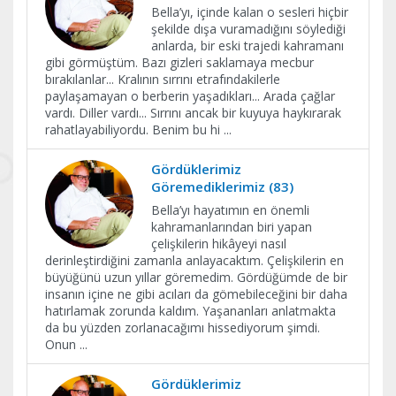
Bella’yı, içinde kalan o sesleri hiçbir
şekilde dışa vuramadığını söylediği
anlarda, bir eski trajedi kahramanı
gibi görmüştüm. Bazı gizleri saklamaya mecbur
bırakılanlar... Kralının sırrını etrafındakilerle
paylaşamayan o berberin yaşadıkları... Arada çağlar
vardı. Diller vardı... Sırrını ancak bir kuyuya haykırarak
rahatlayabiliyordu. Benim bu hi
...
Gördüklerimiz
Göremediklerimiz (83)
Bella’yı hayatımın en önemli
kahramanlarından biri yapan
çelişkilerin hikâyeyi nasıl
derinleştirdiğini zamanla anlayacaktım. Çelişkilerin en
büyüğünü uzun yıllar göremedim. Gördüğümde de bir
insanın içine ne gibi acıları da gömebileceğini bir daha
hatırlamak zorunda kaldım. Yaşananları anlatmakta
da bu yüzden zorlanacağımı hissediyorum şimdi.
Onun
...
Gördüklerimiz