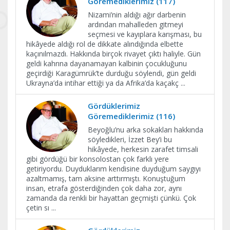
Göremediklerimiz (117)
Nizami’nin aldığı ağır darbenin
ardından mahalleden gitmeyi
seçmesi ve kayıplara karışması, bu
hikâyede aldığı rol de dikkate alındığında elbette
kaçınılmazdı. Hakkında birçok rivayet çıktı haliyle. Gün
geldi kahrına dayanamayan kalbinin çocukluğunu
geçirdiği Karagümrük’te durduğu söylendi, gün geldi
Ukrayna’da intihar ettiği ya da Afrika’da kaçakç
...
Gördüklerimiz
Göremediklerimiz (116)
Beyoğlu’nu arka sokakları hakkında
söyledikleri, İzzet Bey’i bu
hikâyede, herkesin zarafet timsali
gibi gördüğü bir konsolostan çok farklı yere
getiriyordu. Duyduklarım kendisine duyduğum saygıyı
azaltmamış, tam aksine arttırmıştı. Konuştuğum
insan, etrafa gösterdiğinden çok daha zor, aynı
zamanda da renkli bir hayattan geçmişti çünkü. Çok
çetin sı
...