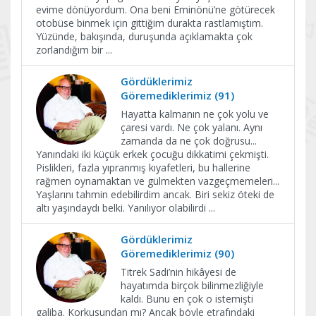
evime dönüyordum. Ona beni Eminönü’ne götürecek
otobüse binmek için gittiğim durakta rastlamıştım.
Yüzünde, bakışında, duruşunda açıklamakta çok
zorlandığım bir
...
Gördüklerimiz
Göremediklerimiz (91)
Hayatta kalmanın ne çok yolu ve
çaresi vardı. Ne çok yalanı. Aynı
zamanda da ne çok doğrusu...
Yanındaki iki küçük erkek çocuğu dikkatimi çekmişti.
Pislikleri, fazla yıpranmış kıyafetleri, bu hallerine
rağmen oynamaktan ve gülmekten vazgeçmemeleri...
Yaşlarını tahmin edebilirdim ancak. Biri sekiz öteki de
altı yaşındaydı belki. Yanılıyor olabilirdi
...
Gördüklerimiz
Göremediklerimiz (90)
Titrek Sadi’nin hikâyesi de
hayatımda birçok bilinmezliğiyle
kaldı. Bunu en çok o istemişti
galiba. Korkusundan mı? Ancak böyle etrafındaki