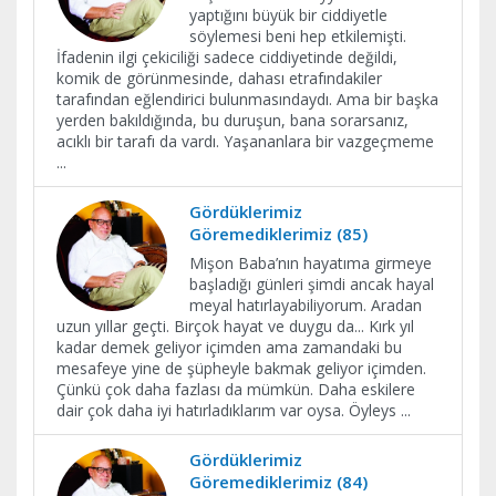
yaptığını büyük bir ciddiyetle
söylemesi beni hep etkilemişti.
İfadenin ilgi çekiciliği sadece ciddiyetinde değildi,
komik de görünmesinde, dahası etrafındakiler
tarafından eğlendirici bulunmasındaydı. Ama bir başka
yerden bakıldığında, bu duruşun, bana sorarsanız,
acıklı bir tarafı da vardı. Yaşananlara bir vazgeçmeme
...
Gördüklerimiz
Göremediklerimiz (85)
Mişon Baba’nın hayatıma girmeye
başladığı günleri şimdi ancak hayal
meyal hatırlayabiliyorum. Aradan
uzun yıllar geçti. Birçok hayat ve duygu da... Kırk yıl
kadar demek geliyor içimden ama zamandaki bu
mesafeye yine de şüpheyle bakmak geliyor içimden.
Çünkü çok daha fazlası da mümkün. Daha eskilere
dair çok daha iyi hatırladıklarım var oysa. Öyleys
...
Gördüklerimiz
Göremediklerimiz (84)