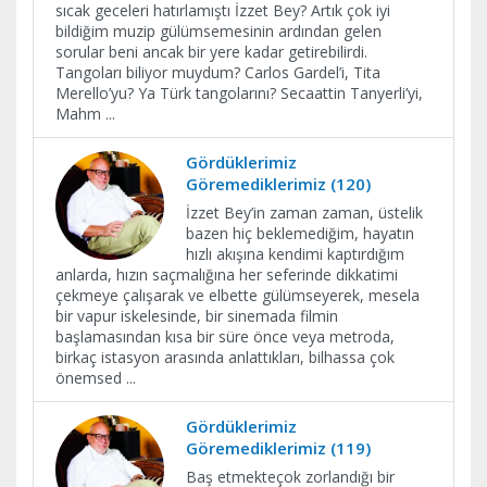
sıcak geceleri hatırlamıştı İzzet Bey? Artık çok iyi
bildiğim muzip gülümsemesinin ardından gelen
sorular beni ancak bir yere kadar getirebilirdi.
Tangoları biliyor muydum? Carlos Gardel’i, Tita
Merello’yu? Ya Türk tangolarını? Secaattin Tanyerli’yi,
Mahm
...
Gördüklerimiz
Göremediklerimiz (120)
İzzet Bey’in zaman zaman, üstelik
bazen hiç beklemediğim, hayatın
hızlı akışına kendimi kaptırdığım
anlarda, hızın saçmalığına her seferinde dikkatimi
çekmeye çalışarak ve elbette gülümseyerek, mesela
bir vapur iskelesinde, bir sinemada filmin
başlamasından kısa bir süre önce veya metroda,
birkaç istasyon arasında anlattıkları, bilhassa çok
önemsed
...
Gördüklerimiz
Göremediklerimiz (119)
Baş etmekteçok zorlandığı bir