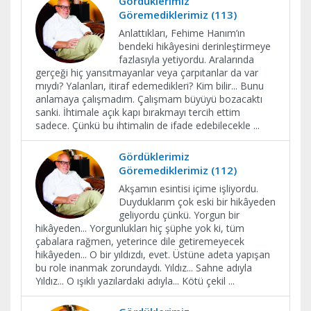
Gördüklerimiz
Göremediklerimiz (113)
Anlattıkları, Fehime Hanım’ın
bendeki hikâyesini derinleştirmeye
fazlasıyla yetiyordu. Aralarında
gerçeği hiç yansıtmayanlar veya çarpıtanlar da var
mıydı? Yalanları, itiraf edemedikleri? Kim bilir... Bunu
anlamaya çalışmadım. Çalışmam büyüyü bozacaktı
sanki. İhtimale açık kapı bırakmayı tercih ettim
sadece. Çünkü bu ihtimalin de ifade edebilecekle
...
Gördüklerimiz
Göremediklerimiz (112)
Akşamın esintisi içime işliyordu.
Duyduklarım çok eski bir hikâyeden
geliyordu çünkü. Yorgun bir
hikâyeden... Yorgunlukları hiç şüphe yok ki, tüm
çabalara rağmen, yeterince dile getiremeyecek
hikâyeden... O bir yıldızdı, evet. Üstüne adeta yapışan
bu role inanmak zorundaydı. Yıldız... Sahne adıyla
Yıldız... O ışıklı yazılardaki adıyla... Kötü çekil
...