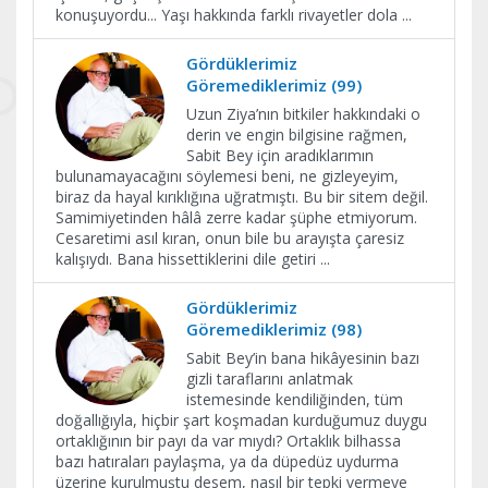
konuşuyordu... Yaşı hakkında farklı rivayetler dola
...
Gördüklerimiz
Göremediklerimiz (99)
Uzun Ziya’nın bitkiler hakkındaki o
derin ve engin bilgisine rağmen,
Sabit Bey için aradıklarımın
bulunamayacağını söylemesi beni, ne gizleyeyim,
biraz da hayal kırıklığına uğratmıştı. Bu bir sitem değil.
Samimiyetinden hâlâ zerre kadar şüphe etmiyorum.
Cesaretimi asıl kıran, onun bile bu arayışta çaresiz
kalışıydı. Bana hissettiklerini dile getiri
...
Gördüklerimiz
Göremediklerimiz (98)
Sabit Bey’in bana hikâyesinin bazı
gizli taraflarını anlatmak
istemesinde kendiliğinden, tüm
doğallığıyla, hiçbir şart koşmadan kurduğumuz duygu
ortaklığının bir payı da var mıydı? Ortaklık bilhassa
bazı hatıraları paylaşma, ya da düpedüz uydurma
üzerine kurulmuştu desem, nasıl bir tepki vermeye