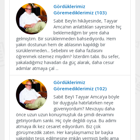
Gördüklerimiz
Göremediklerimiz (103)
Sabit Bey’in hikâyesinde, Tayyar
Amca’nın anlattıkları sayesinde hiç
beklemediğim bir yere daha
gelmiştim. Bir sürüklenmeden bahsediyordu. Hem
yakın dostunun hem de ablasının kapıldığı bir
sürüklenmeden... Sebebini ve daha fazlasını
öğrenmek istemez miydim? İsterdim tabii. Bu sefer,
yakaladığımız havadan da güç alarak, daha cesur
adımlar atmaya çal
...
Gördüklerimiz
Göremediklerimiz (102)
Sabit Bey’i Tayyar Amca’ya böyle
bir duyguyla hatırlatırken neye
güveniyordum? Mevzuyu daha
önce uzun uzun konuşmuştuk da şimdi devamını
getiriyordum sanki. Hiç öyle değildi oysa. Bu adımı
atmaya ilk kez cesaret ediyordum. Biz çok
görüşmezdik zaten. Her karşılaşmamız bir başka
yakınlığın tesis edilmesine imkân vermişti belki ama