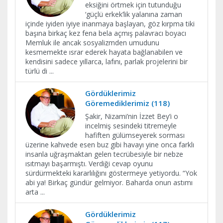
eksiğini örtmek için tutunduğu
‘güçlü erkek’lik yalanına zaman
içinde iyiden iyiye inanmaya başlayan, göz kırpma tiki
başına birkaç kez fena bela açmış palavracı boyacı
Memluk ile ancak sosyalizmden umudunu
kesmemekte ısrar ederek hayata bağlanabilen ve
kendisini sadece yıllarca, lafını, parlak projelerini bir
türlü di
...
Gördüklerimiz
Göremediklerimiz (118)
Şakir, Nizami’nin İzzet Bey’i o
incelmiş sesindeki titremeyle
hafiften gülümseyerek sorması
üzerine kahvede esen buz gibi havayı yine onca farklı
insanla uğraşmaktan gelen tecrübesiyle bir nebze
ısıtmayı başarmıştı. Verdiği cevap oyunu
sürdürmekteki kararlılığını göstermeye yetiyordu. “Yok
abi ya! Birkaç gündür gelmiyor. Baharda onun astımı
arta
...
Gördüklerimiz