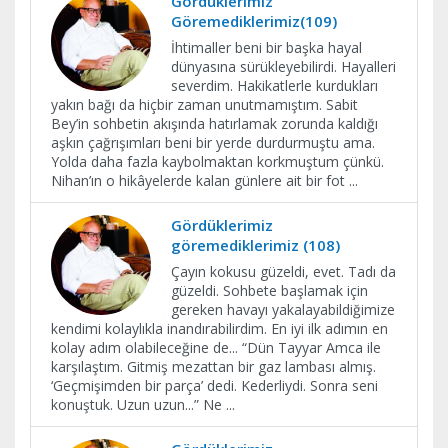
Gördüklerimiz
Göremediklerimiz(109)
İhtimaller beni bir başka hayal
dünyasına sürükleyebilirdi. Hayalleri
severdim. Hakikatlerle kurdukları
yakın bağı da hiçbir zaman unutmamıştım. Sabit
Bey’in sohbetin akışında hatırlamak zorunda kaldığı
aşkın çağrışımları beni bir yerde durdurmuştu ama.
Yolda daha fazla kaybolmaktan korkmuştum çünkü.
Nihan’ın o hikâyelerde kalan günlere ait bir fot
...
Gördüklerimiz
göremediklerimiz (108)
Çayın kokusu güzeldi, evet. Tadı da
güzeldi. Sohbete başlamak için
gereken havayı yakalayabildiğimize
kendimi kolaylıkla inandırabilirdim. En iyi ilk adımın en
kolay adım olabileceğine de... “Dün Tayyar Amca ile
karşılaştım. Gitmiş mezattan bir gaz lambası almış.
‘Geçmişimden bir parça’ dedi. Kederliydi. Sonra seni
konuştuk. Uzun uzun...” Ne
...