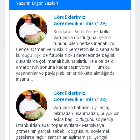
Yazarın Diğer Yazıları
Gördüklerimiz
Göremediklerimiz (129)
Kunduracı Semih’in tek kollu
Varujan’la dostluğuna, şehrin
ruhunu bilen herkes inanabilirdi.
Çengel Osman ve Suskun Şemsettin ile o sahalarda
kurduğu ilişki de futbola tutku derecesinde bağlılık
duyanlarca çok manalı bulunabilirdi. Hele bir de o
amatör ruh sonuna kadar taşınıyorsa... Tüm bu
yaşananlar ve paylaşılabilenler dikkate alındığında
insana
...
Gördüklerimiz
Göremediklerimiz (128)
Varujan’ın babasının yıllarca,
bıkmadan usanmadan, büyük bir
aşkla bağlı olduğunu söylediği
İstanbul’dan apar topar ayrılarak Marsilya’ya
gitmesinin gerçek sebebi, doğrusunu söylemek
gerekirse hiçbir zaman anlaşılmamıştı. Çengel