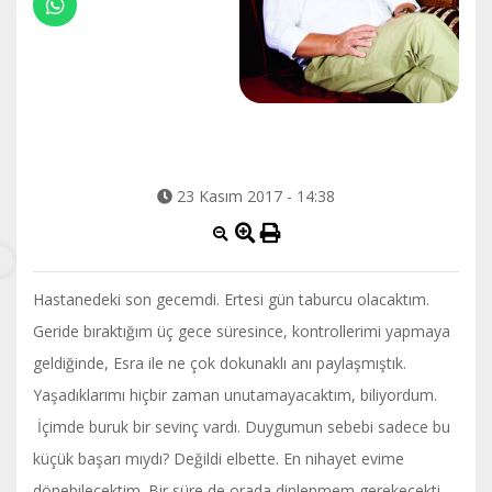
23 Kasım 2017 - 14:38
Hastanedeki son gecemdi. Ertesi gün taburcu olacaktım.
Geride bıraktığım üç gece süresince, kontrollerimi yapmaya
geldiğinde, Esra ile ne çok dokunaklı anı paylaşmıştık.
Yaşadıklarımı hiçbir zaman unutamayacaktım, biliyordum.
İçimde buruk bir sevinç vardı. Duygumun sebebi sadece bu
küçük başarı mıydı? Değildi elbette. En nihayet evime
dönebilecektim. Bir süre de orada dinlenmem gerekecekti.