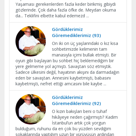
Yaşaması gerekenlerden fazla keder birikmiş gibiydi
gözlerinde. Çok daha fazla öfke de. Meydan okuma
da... Teklifini elbette kabul edemezd
...
Gördüklerimiz
Göremediklerimiz (93)
On iki on üç yaşlarındaki o kız kısa
sohbetimizde kelimenin tam
manasıyla içimi bullak etmişti. Bir
oyun gibi başlayan bu sohbet hiç beklemediğim bir
yere gelmeme yol açmıştı. Savaştan söz etmiştik.
Sadece ülkesini değil, hayatının akışını da darmadağın
eden bir savaştan. Annesini kaybetmişti, babasını
kaybetmişti, nefret ettiği amcasını bile kaybe
...
Gördüklerimiz
Göremediklerimiz (92)
O kızın bakışları beni o tuhaf
hikâyeye neden çağırmıştı? Kadim
İstanbul’un artık çok yorgun
bulduğum, ruhunu da en çok bu yüzden sevdiğim
sokaklarında yaptığım uzun bir yürüyüşün ardından