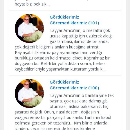
hayat bizi pek sık
...
Gördüklerimiz
Göremediklerimiz (101)
Tayyar Amca’nın, o mezatta çok
ucuza kapattığı için üzülerek aldığı
gaz lambası, ikimizi de bir anda,
çok değerli bildiğimiz anıların kucağına atmıştı.
Paylaşabildiklerimiz paylaşılamayanların verdiği
burukluğu ortadan kaldırmazdı elbet. Kaçınılmaz bir
duyguydu bu. Belirli bir yol aldıktan sonra, herkes
kaybedilenleriyle yaşamaktan kurtaramıyordu k
...
Gördüklerimiz
Göremediklerimiz (100)
Tayyar Amca’nın o bankta yine tek
başına, çok uzaklara dalmış gibi
oturması, aslına bakarsanız, hiç
şaşırtıcı değildi. Onun, nasıl desem, doğasının
vazgeçilemez bir parçasıydı bu sanki. Tarihinin kabul
edilmesi gereken bir tezahürü... Kim bilir o anlarda
içinden, geçmişin neresinde kalmış kimlerle