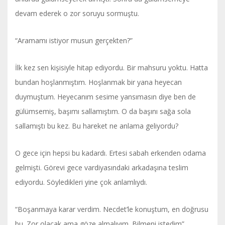
devam ederek o zor soruyu sormuştu.
“Aramamı istiyor musun gerçekten?”
İlk kez sen kişisiyle hitap ediyordu. Bir mahsuru yoktu. Hatta
bundan hoşlanmıştım. Hoşlanmak bir yana heyecan
duymuştum. Heyecanım sesime yansımasın diye ben de
gülümsemiş, başımı sallamıştım. O da başını sağa sola
sallamıştı bu kez. Bu hareket ne anlama geliyordu?
O gece için hepsi bu kadardı. Ertesi sabah erkenden odama
gelmişti. Görevi gece vardiyasındaki arkadaşına teslim
ediyordu. Söyledikleri yine çok anlamlıydı.
“Boşanmaya karar verdim. Necdet’le konuştum, en doğrusu
bu. Zor olacak ama göze almalıyım. Bilmeni istedim”