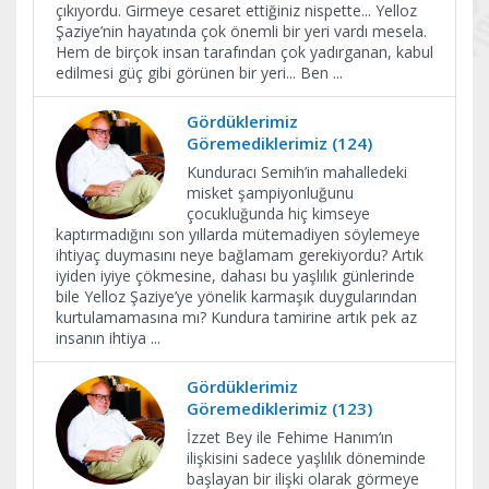
çıkıyordu. Girmeye cesaret ettiğiniz nispette... Yelloz
Şaziye’nin hayatında çok önemli bir yeri vardı mesela.
Hem de birçok insan tarafından çok yadırganan, kabul
edilmesi güç gibi görünen bir yeri... Ben
...
Gördüklerimiz
Göremediklerimiz (124)
Kunduracı Semih’in mahalledeki
misket şampiyonluğunu
çocukluğunda hiç kimseye
kaptırmadığını son yıllarda mütemadiyen söylemeye
ihtiyaç duymasını neye bağlamam gerekiyordu? Artık
iyiden iyiye çökmesine, dahası bu yaşlılık günlerinde
bile Yelloz Şaziye’ye yönelik karmaşık duygularından
kurtulamamasına mı? Kundura tamirine artık pek az
insanın ihtiya
...
Gördüklerimiz
Göremediklerimiz (123)
İzzet Bey ile Fehime Hanım’ın
ilişkisini sadece yaşlılık döneminde
başlayan bir ilişki olarak görmeye