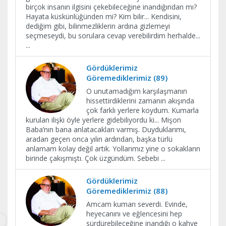
birçok insanın ilgisini çekebileceğine inandığından mı?
Hayata küskünlüğünden mi? Kim bilir... Kendisini,
dediğim gibi, bilinmezliklerin ardına gizlemeyi
seçmeseydi, bu sorulara cevap verebilirdim herhalde...
...
Gördüklerimiz
Göremediklerimiz (89)
O unutamadığım karşılaşmanın
hissettirdiklerini zamanın akışında
çok farklı yerlere koydum. Kumarla
kurulan ilişki öyle yerlere gidebiliyordu ki... Mişon
Baba’nın bana anlatacakları varmış. Duyduklarımı,
aradan geçen onca yılın ardından, başka türlü
anlamam kolay değil artık. Yollarımız yine o sokakların
birinde çakışmıştı. Çok üzgündüm. Sebebi
...
Gördüklerimiz
Göremediklerimiz (88)
Amcam kumarı severdi. Evinde,
heyecanını ve eğlencesini hep
sürdürebileceğine inandığı o kahve