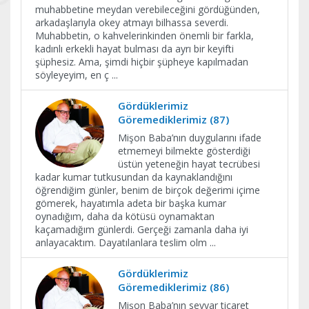
muhabbetine meydan verebileceğini gördüğünden,
arkadaşlarıyla okey atmayı bilhassa severdi.
Muhabbetin, o kahvelerinkinden önemli bir farkla,
kadınlı erkekli hayat bulması da ayrı bir keyifti
şüphesiz. Ama, şimdi hiçbir şüpheye kapılmadan
söyleyeyim, en ç
...
Gördüklerimiz
Göremediklerimiz (87)
Mişon Baba’nın duygularını ifade
etmemeyi bilmekte gösterdiği
üstün yeteneğin hayat tecrübesi
kadar kumar tutkusundan da kaynaklandığını
öğrendiğim günler, benim de birçok değerimi içime
gömerek, hayatımla adeta bir başka kumar
oynadığım, daha da kötüsü oynamaktan
kaçamadığım günlerdi. Gerçeği zamanla daha iyi
anlayacaktım. Dayatılanlara teslim olm
...
Gördüklerimiz
Göremediklerimiz (86)
Mişon Baba’nın seyyar ticaret