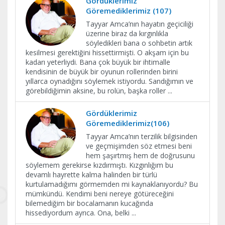
Gördüklerimiz
Göremediklerimiz (107)
Tayyar Amca’nın hayatın geçiciliği
üzerine biraz da kırgınlıkla
söyledikleri bana o sohbetin artık
kesilmesi gerektiğini hissettirmişti. O akşam için bu
kadarı yeterliydi. Bana çok büyük bir ihtimalle
kendisinin de büyük bir oyunun rollerinden birini
yıllarca oynadığını söylemek istiyordu. Sandığımın ve
görebildiğimin aksine, bu rolün, başka roller
...
Gördüklerimiz
Göremediklerimiz(106)
Tayyar Amca’nın terzilik bilgisinden
ve geçmişimden söz etmesi beni
hem şaşırtmış hem de doğrusunu
söylemem gerekirse kızdırmıştı. Kızgınlığım bu
devamlı hayrette kalma halinden bir türlü
kurtulamadığımı görmemden mi kaynaklanıyordu? Bu
mümkündü. Kendimi beni nereye götüreceğini
bilemediğim bir bocalamanın kucağında
hissediyordum ayrıca. Ona, belki
...