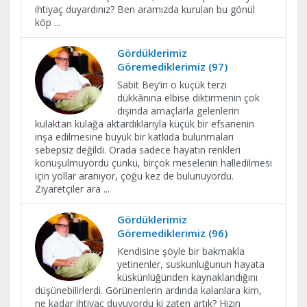
ihtiyaç duyardınız? Ben aramızda kurulan bu gönül
köp
...
Gördüklerimiz
Göremediklerimiz (97)
Sabit Bey’in o küçük terzi
dükkânına elbise diktirmenin çok
dışında amaçlarla gelenlerin
kulaktan kulağa aktardıklarıyla küçük bir efsanenin
inşa edilmesine büyük bir katkıda bulunmaları
sebepsiz değildi. Orada sadece hayatın renkleri
konuşulmuyordu çünkü, birçok meselenin halledilmesi
için yollar aranıyor, çoğu kez de bulunuyordu.
Ziyaretçiler ara
...
Gördüklerimiz
Göremediklerimiz (96)
Kendisine şöyle bir bakmakla
yetinenler, suskunluğunun hayata
küskünlüğünden kaynaklandığını
düşünebilirlerdi. Görünenlerin ardında kalanlara kim,
ne kadar ihtiyaç duyuyordu ki zaten artık? Hızın