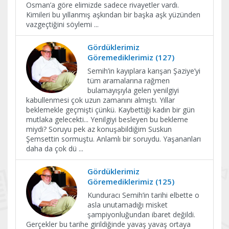
Osman’a göre elimizde sadece rivayetler vardı.
Kimileri bu yıllanmış aşkından bir başka aşk yüzünden
vazgeçtiğini söylemi
...
Gördüklerimiz
Göremediklerimiz (127)
Semih’in kayıplara karışan Şaziye’yi
tüm aramalarına rağmen
bulamayışıyla gelen yenilgiyi
kabullenmesi çok uzun zamanını almıştı. Yıllar
beklemekle geçmişti çünkü. Kaybettiği kadın bir gün
mutlaka gelecekti... Yenilgiyi besleyen bu bekleme
miydi? Soruyu pek az konuşabildiğim Suskun
Şemsettin sormuştu. Anlamlı bir soruydu. Yaşananları
daha da çok dü
...
Gördüklerimiz
Göremediklerimiz (125)
Kunduracı Semih’in tarihi elbette o
asla unutamadığı misket
şampiyonluğundan ibaret değildi.
Gerçekler bu tarihe girildiğinde yavaş yavaş ortaya