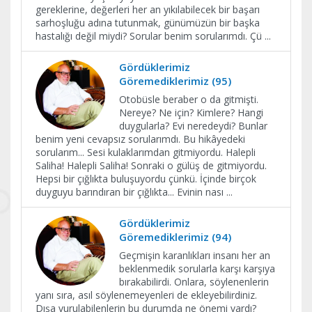
gereklerine, değerleri her an yıkılabilecek bir başarı
sarhoşluğu adına tutunmak, günümüzün bir başka
hastalığı değil miydi? Sorular benim sorularımdı. Çü
...
Gördüklerimiz
Göremediklerimiz (95)
Otobüsle beraber o da gitmişti.
Nereye? Ne için? Kimlere? Hangi
duygularla? Evi neredeydi? Bunlar
benim yeni cevapsız sorularımdı. Bu hikâyedeki
sorularım... Sesi kulaklarımdan gitmiyordu. Halepli
Saliha! Halepli Saliha! Sonraki o gülüş de gitmiyordu.
Hepsi bir çığlıkta buluşuyordu çünkü. İçinde birçok
duyguyu barındıran bir çığlıkta... Evinin nası
...
Gördüklerimiz
Göremediklerimiz (94)
Geçmişin karanlıkları insanı her an
beklenmedik sorularla karşı karşıya
bırakabilirdi. Onlara, söylenenlerin
yanı sıra, asıl söylenemeyenleri de ekleyebilirdiniz.
Dışa vurulabilenlerin bu durumda ne önemi vardı?