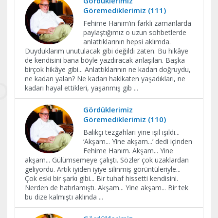
Gördüklerimiz
Göremediklerimiz (111)
Fehime Hanım’ın farklı zamanlarda
paylaştığımız o uzun sohbetlerde
anlattıklarının hepsi aklımda.
Duyduklarım unutulacak gibi değildi zaten. Bu hikâye
de kendisini bana böyle yazdıracak anlaşılan. Başka
birçok hikâye gibi... Anlattıklarının ne kadarı doğruydu,
ne kadarı yalan? Ne kadarı hakikaten yaşadıkları, ne
kadarı hayal ettikleri, yaşanmış gib
...
Gördüklerimiz
Göremediklerimiz (110)
Balıkçı tezgahları yine ışıl ışıldı...
‘Akşam... Yine akşam...’ dedi içinden
Fehime Hanım. Akşam... Yine
akşam... Gülümsemeye çalıştı. Sözler çok uzaklardan
geliyordu. Artık iyiden iyiye silinmiş görüntüleriyle...
Çok eski bir şarkı gibi... Bir tuhaf hissetti kendisini.
Nerden de hatırlamıştı. Akşam... Yine akşam... Bir tek
bu dize kalmıştı aklında
...