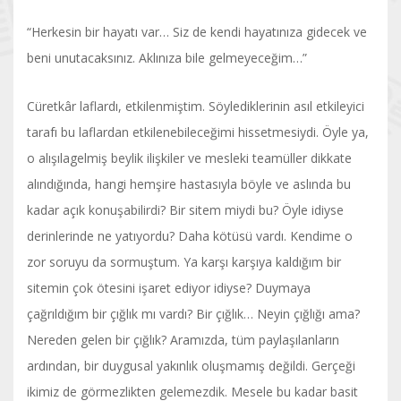
“Herkesin bir hayatı var… Siz de kendi hayatınıza gidecek ve
beni unutacaksınız. Aklınıza bile gelmeyeceğim…”
Cüretkâr laflardı, etkilenmiştim. Söylediklerinin asıl etkileyici
tarafı bu laflardan etkilenebileceğimi hissetmesiydi. Öyle ya,
o alışılagelmiş beylik ilişkiler ve mesleki teamüller dikkate
alındığında, hangi hemşire hastasıyla böyle ve aslında bu
kadar açık konuşabilirdi? Bir sitem miydi bu? Öyle idiyse
derinlerinde ne yatıyordu? Daha kötüsü vardı. Kendime o
zor soruyu da sormuştum. Ya karşı karşıya kaldığım bir
sitemin çok ötesini işaret ediyor idiyse? Duymaya
çağrıldığım bir çığlık mı vardı? Bir çığlık… Neyin çığlığı ama?
Nereden gelen bir çığlık? Aramızda, tüm paylaşılanların
ardından, bir duygusal yakınlık oluşmamış değildi. Gerçeği
ikimiz de görmezlikten gelemezdik. Mesele bu kadar basit