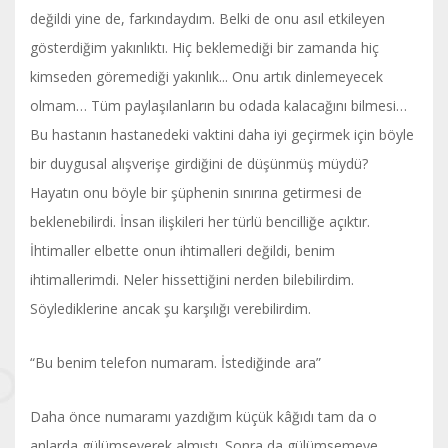
değildi yine de, farkındaydım. Belki de onu asıl etkileyen
gösterdiğim yakınlıktı. Hiç beklemediği bir zamanda hiç
kimseden göremediği yakınlık... Onu artık dinlemeyecek
olmam… Tüm paylaşılanların bu odada kalacağını bilmesi…
Bu hastanın hastanedeki vaktini daha iyi geçirmek için böyle
bir duygusal alışverişe girdiğini de düşünmüş müydü?
Hayatın onu böyle bir şüphenin sınırına getirmesi de
beklenebilirdi. İnsan ilişkileri her türlü bencilliğe açıktır.
İhtimaller elbette onun ihtimalleri değildi, benim
ihtimallerimdi. Neler hissettiğini nerden bilebilirdim.
Söylediklerine ancak şu karşılığı verebilirdim.
“Bu benim telefon numaram. İstediğinde ara”
Daha önce numaramı yazdığım küçük kâğıdı tam da o
anlarda gülümseyerek almıştı. Sonra da gülümsemeye