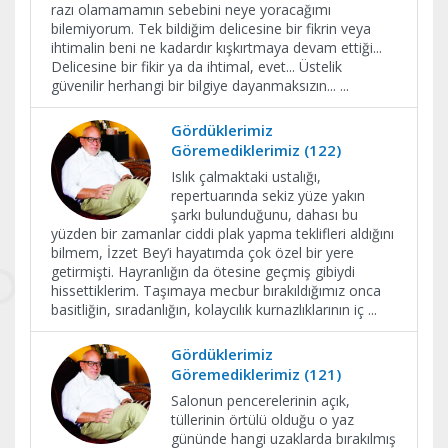
razı olamamamın sebebini neye yoracağımı
bilemiyorum. Tek bildiğim delicesine bir fikrin veya
ihtimalin beni ne kadardır kışkırtmaya devam ettiği...
Delicesine bir fikir ya da ihtimal, evet... Üstelik
güvenilir herhangi bir bilgiye dayanmaksızın...
...
Gördüklerimiz
Göremediklerimiz (122)
Islık çalmaktaki ustalığı,
repertuarında sekiz yüze yakın
şarkı bulunduğunu, dahası bu
yüzden bir zamanlar ciddi plak yapma teklifleri aldığını
bilmem, İzzet Bey’i hayatımda çok özel bir yere
getirmişti. Hayranlığın da ötesine geçmiş gibiydi
hissettiklerim. Taşımaya mecbur bırakıldığımız onca
basitliğin, sıradanlığın, kolaycılık kurnazlıklarının iç
...
Gördüklerimiz
Göremediklerimiz (121)
Salonun pencerelerinin açık,
tüllerinin örtülü olduğu o yaz
gününde hangi uzaklarda bırakılmış