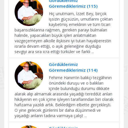
Gördüklerimiz
Göremediklerimiz (115)
Hiç unutmam, İzzet Bey, birçok
işsizin güçsüzün, umutlarını çoktan
kaybetmiş emeklinin ve tüm ticari
başarısızlıklarına rağmen, gereken parayı bulmaları
halinde, yapacakları büyük işleri anlatmaktan
vazgeçemeyen alkolle ilişkisini iyi tutan hayalperestin
ısrarla devam ettiği, o aşık geleneğine duyduğu
sevgiyi ara sıra icra ettiği türküler ve farklı
...
Gördüklerimiz
Göremediklerimiz (114)
Fehime Hanım’ın balıkçı tezgâhının
önündeki duruşu ve o balıkları
içinde bulunduğu durumu dikkate
alarak alıp almamak arasında yaşadığı tereddüt anları
hikâyenin en çok içime işleyen taraflarından biri olarak
hafızama yazıldı artık. Beklediğim elbette gerçekleşti.
O yine gelecek günlerini bir daha düşünmedi ve
yaşadığı anların tadına varmaya çalışt
...