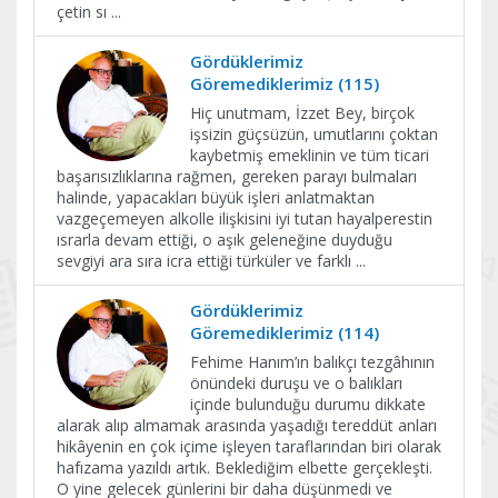
çetin sı
...
Gördüklerimiz
Göremediklerimiz (115)
Hiç unutmam, İzzet Bey, birçok
işsizin güçsüzün, umutlarını çoktan
kaybetmiş emeklinin ve tüm ticari
başarısızlıklarına rağmen, gereken parayı bulmaları
halinde, yapacakları büyük işleri anlatmaktan
vazgeçemeyen alkolle ilişkisini iyi tutan hayalperestin
ısrarla devam ettiği, o aşık geleneğine duyduğu
sevgiyi ara sıra icra ettiği türküler ve farklı
...
Gördüklerimiz
Göremediklerimiz (114)
Fehime Hanım’ın balıkçı tezgâhının
önündeki duruşu ve o balıkları
içinde bulunduğu durumu dikkate
alarak alıp almamak arasında yaşadığı tereddüt anları
hikâyenin en çok içime işleyen taraflarından biri olarak
hafızama yazıldı artık. Beklediğim elbette gerçekleşti.
O yine gelecek günlerini bir daha düşünmedi ve