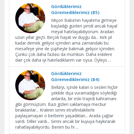
Gördüklerimiz
Göremediklerimiz (85)
Mişon Baba’nın hayatıma girmeye
başladığı günleri şimdi ancak hayal
meyal hatırlayabiliyorum. Aradan
uzun yıllar geçti. Birçok hayat ve duygu da... Kırk yıl
kadar demek geliyor içimden ama zamandaki bu
mesafeye yine de şüpheyle bakmak geliyor içimden.
Çünkü çok daha fazlası da mümkün. Daha eskilere
dair çok daha iyi hatırladıklarım var oysa. Öyleys
...
Gördüklerimiz
Göremediklerimiz (84)
Bella’yı, içinde kalan o sesleri hiçbir
şekilde dışa vuramadığını söylediği
anlarda, bir eski trajedi kahramanı
gibi görmüştüm. Bazı gizleri saklamaya mecbur
bırakılanlar... Kralının sırrını etrafındakilerle
paylaşamayan o berberin yaşadıkları... Arada çağlar
vardı. Diller vardı... Sırrını ancak bir kuyuya haykırarak
rahatlayabiliyordu. Benim bu hi
...