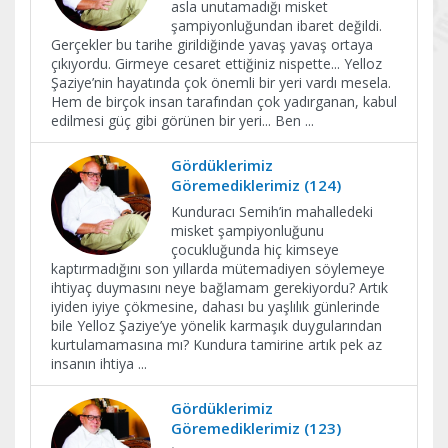
asla unutamadığı misket
şampiyonluğundan ibaret değildi.
Gerçekler bu tarihe girildiğinde yavaş yavaş ortaya
çıkıyordu. Girmeye cesaret ettiğiniz nispette... Yelloz
Şaziye’nin hayatında çok önemli bir yeri vardı mesela.
Hem de birçok insan tarafından çok yadırganan, kabul
edilmesi güç gibi görünen bir yeri... Ben
...
Gördüklerimiz
Göremediklerimiz (124)
Kunduracı Semih’in mahalledeki
misket şampiyonluğunu
çocukluğunda hiç kimseye
kaptırmadığını son yıllarda mütemadiyen söylemeye
ihtiyaç duymasını neye bağlamam gerekiyordu? Artık
iyiden iyiye çökmesine, dahası bu yaşlılık günlerinde
bile Yelloz Şaziye’ye yönelik karmaşık duygularından
kurtulamamasına mı? Kundura tamirine artık pek az
insanın ihtiya
...
Gördüklerimiz
Göremediklerimiz (123)