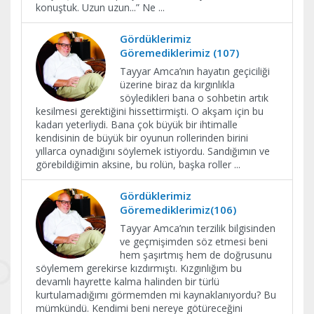
konuştuk. Uzun uzun...” Ne
...
Gördüklerimiz
Göremediklerimiz (107)
Tayyar Amca’nın hayatın geçiciliği
üzerine biraz da kırgınlıkla
söyledikleri bana o sohbetin artık
kesilmesi gerektiğini hissettirmişti. O akşam için bu
kadarı yeterliydi. Bana çok büyük bir ihtimalle
kendisinin de büyük bir oyunun rollerinden birini
yıllarca oynadığını söylemek istiyordu. Sandığımın ve
görebildiğimin aksine, bu rolün, başka roller
...
Gördüklerimiz
Göremediklerimiz(106)
Tayyar Amca’nın terzilik bilgisinden
ve geçmişimden söz etmesi beni
hem şaşırtmış hem de doğrusunu
söylemem gerekirse kızdırmıştı. Kızgınlığım bu
devamlı hayrette kalma halinden bir türlü
kurtulamadığımı görmemden mi kaynaklanıyordu? Bu
mümkündü. Kendimi beni nereye götüreceğini