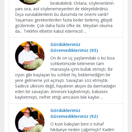
bırakabilirdi. Onlara, söylenenlerin
yanı sıra, asıl söylenemeyenleri de ekleyebilirdiniz.
Dışa vurulabilenlerin bu durumda ne önemi vardı?
Yaşaması gerekenlerden fazla keder birikmiş gibiydi
gözlerinde. Çok daha fazla öfke de. Meydan okuma
da... Teklifini elbette kabul edemezd
...
Gördüklerimiz
Göremediklerimiz (93)
On iki on üç yaşlarındaki o kız kısa
sohbetimizde kelimenin tam
manasıyla içimi bullak etmişti. Bir
oyun gibi başlayan bu sohbet hiç beklemediğim bir
yere gelmeme yol açmıştı. Savaştan söz etmiştik.
Sadece ülkesini değil, hayatının akışını da darmadağın
eden bir savaştan. Annesini kaybetmişti, babasını
kaybetmişti, nefret ettiği amcasını bile kaybe
...
Gördüklerimiz
Göremediklerimiz (92)
O kızın bakışları beni o tuhaf
hikâyeye neden çağırmıştı? Kadim