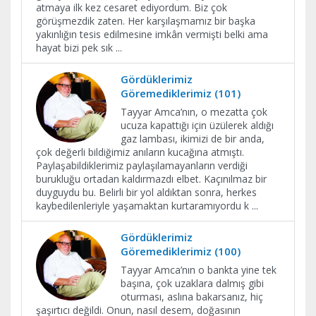
atmaya ilk kez cesaret ediyordum. Biz çok
görüşmezdik zaten. Her karşılaşmamız bir başka
yakınlığın tesis edilmesine imkân vermişti belki ama
hayat bizi pek sık
...
Gördüklerimiz
Göremediklerimiz (101)
Tayyar Amca’nın, o mezatta çok
ucuza kapattığı için üzülerek aldığı
gaz lambası, ikimizi de bir anda,
çok değerli bildiğimiz anıların kucağına atmıştı.
Paylaşabildiklerimiz paylaşılamayanların verdiği
burukluğu ortadan kaldırmazdı elbet. Kaçınılmaz bir
duyguydu bu. Belirli bir yol aldıktan sonra, herkes
kaybedilenleriyle yaşamaktan kurtaramıyordu k
...
Gördüklerimiz
Göremediklerimiz (100)
Tayyar Amca’nın o bankta yine tek
başına, çok uzaklara dalmış gibi
oturması, aslına bakarsanız, hiç
şaşırtıcı değildi. Onun, nasıl desem, doğasının