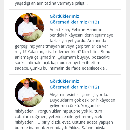
yaşadığı anların tadına varmaya çalışt
...
Gördüklerimiz
Göremediklerimiz (113)
Anlattıkları, Fehime Hanım’ın
bendeki hikâyesini derinleştirmeye
fazlasıyla yetiyordu. Aralarında
gerçeği hiç yansıtmayanlar veya çarpıtanlar da var
mıydı? Yalanları, itiraf edemedikleri? Kim bilir... Bunu
anlamaya çalışmadım. Çalışmam büyüyü bozacaktı
sanki. İhtimale açık kapı bırakmayı tercih ettim
sadece. Çünkü bu ihtimalin de ifade edebilecekle
...
Gördüklerimiz
Göremediklerimiz (112)
Akşamın esintisi içime işliyordu.
Duyduklarım çok eski bir hikâyeden
geliyordu çünkü. Yorgun bir
hikâyeden... Yorgunlukları hiç şüphe yok ki, tüm
çabalara rağmen, yeterince dile getiremeyecek
hikâyeden... O bir yıldızdı, evet. Üstüne adeta yapışan
bu role inanmak zorundaydı. Yıldız... Sahne adıyla