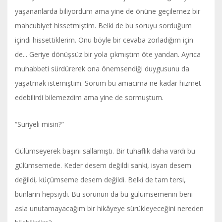
yaşananlarda biliyordum ama yine de önüne geçilemez bir
mahcubiyet hissetmiştim. Belki de bu soruyu sorduğum
içindi hissettiklerim. Onu böyle bir cevaba zorladığım için
de... Geriye dönüşsüz bir yola çıkmıştım öte yandan. Ayrıca
muhabbeti sürdürerek ona önemsendiği duygusunu da
yaşatmak istemiştim. Sorum bu amacıma ne kadar hizmet
edebilirdi bilemezdim ama yine de sormuştum.
“Suriyeli misin?”
Gülümseyerek başını sallamıştı. Bir tuhaflık daha vardı bu
gülümsemede. Keder desem değildi sanki, isyan desem
değildi, küçümseme desem değildi. Belki de tam tersi,
bunların hepsiydi. Bu sorunun da bu gülümsemenin beni
asla unutamayacağım bir hikâyeye sürükleyeceğini nereden