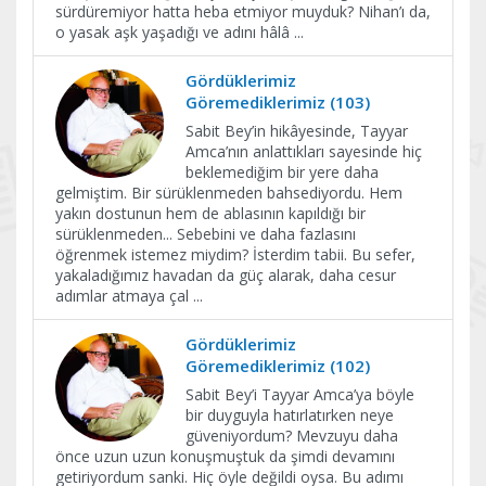
sürdüremiyor hatta heba etmiyor muyduk? Nihan’ı da,
o yasak aşk yaşadığı ve adını hâlâ
...
Gördüklerimiz
Göremediklerimiz (103)
Sabit Bey’in hikâyesinde, Tayyar
Amca’nın anlattıkları sayesinde hiç
beklemediğim bir yere daha
gelmiştim. Bir sürüklenmeden bahsediyordu. Hem
yakın dostunun hem de ablasının kapıldığı bir
sürüklenmeden... Sebebini ve daha fazlasını
öğrenmek istemez miydim? İsterdim tabii. Bu sefer,
yakaladığımız havadan da güç alarak, daha cesur
adımlar atmaya çal
...
Gördüklerimiz
Göremediklerimiz (102)
Sabit Bey’i Tayyar Amca’ya böyle
bir duyguyla hatırlatırken neye
güveniyordum? Mevzuyu daha
önce uzun uzun konuşmuştuk da şimdi devamını
getiriyordum sanki. Hiç öyle değildi oysa. Bu adımı