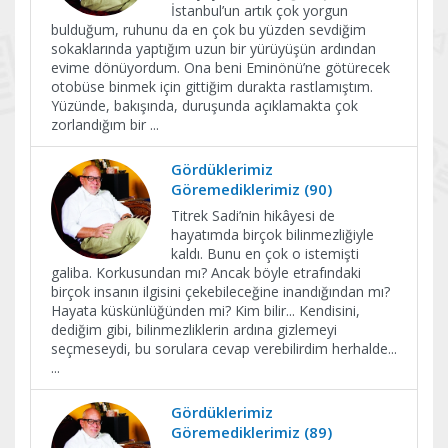
İstanbul’un artık çok yorgun
bulduğum, ruhunu da en çok bu yüzden sevdiğim
sokaklarında yaptığım uzun bir yürüyüşün ardından
evime dönüyordum. Ona beni Eminönü’ne götürecek
otobüse binmek için gittiğim durakta rastlamıştım.
Yüzünde, bakışında, duruşunda açıklamakta çok
zorlandığım bir
...
Gördüklerimiz
Göremediklerimiz (90)
Titrek Sadi’nin hikâyesi de
hayatımda birçok bilinmezliğiyle
kaldı. Bunu en çok o istemişti
galiba. Korkusundan mı? Ancak böyle etrafındaki
birçok insanın ilgisini çekebileceğine inandığından mı?
Hayata küskünlüğünden mi? Kim bilir... Kendisini,
dediğim gibi, bilinmezliklerin ardına gizlemeyi
seçmeseydi, bu sorulara cevap verebilirdim herhalde...
...
Gördüklerimiz
Göremediklerimiz (89)