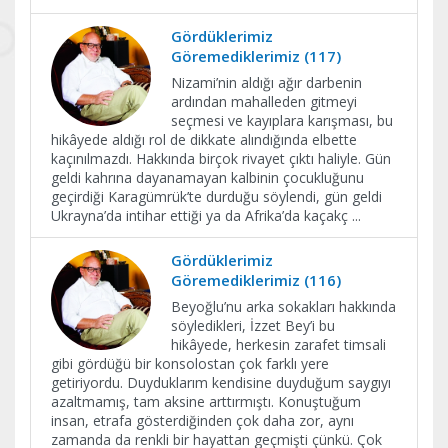
Gördüklerimiz
Göremediklerimiz (117)
Nizami’nin aldığı ağır darbenin
ardından mahalleden gitmeyi
seçmesi ve kayıplara karışması, bu
hikâyede aldığı rol de dikkate alındığında elbette
kaçınılmazdı. Hakkında birçok rivayet çıktı haliyle. Gün
geldi kahrına dayanamayan kalbinin çocukluğunu
geçirdiği Karagümrük’te durduğu söylendi, gün geldi
Ukrayna’da intihar ettiği ya da Afrika’da kaçakç
...
Gördüklerimiz
Göremediklerimiz (116)
Beyoğlu’nu arka sokakları hakkında
söyledikleri, İzzet Bey’i bu
hikâyede, herkesin zarafet timsali
gibi gördüğü bir konsolostan çok farklı yere
getiriyordu. Duyduklarım kendisine duyduğum saygıyı
azaltmamış, tam aksine arttırmıştı. Konuştuğum
insan, etrafa gösterdiğinden çok daha zor, aynı
zamanda da renkli bir hayattan geçmişti çünkü. Çok