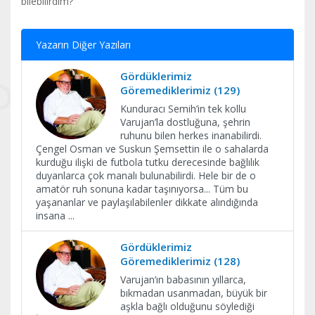
bilebilirdim?
Yazarın Diğer Yazıları
Gördüklerimiz
Göremediklerimiz (129)
Kunduracı Semih’in tek kollu
Varujan’la dostluğuna, şehrin
ruhunu bilen herkes inanabilirdi.
Çengel Osman ve Suskun Şemsettin ile o sahalarda
kurduğu ilişki de futbola tutku derecesinde bağlılık
duyanlarca çok manalı bulunabilirdi. Hele bir de o
amatör ruh sonuna kadar taşınıyorsa... Tüm bu
yaşananlar ve paylaşılabilenler dikkate alındığında
insana
...
Gördüklerimiz
Göremediklerimiz (128)
Varujan’ın babasının yıllarca,
bıkmadan usanmadan, büyük bir
aşkla bağlı olduğunu söylediği