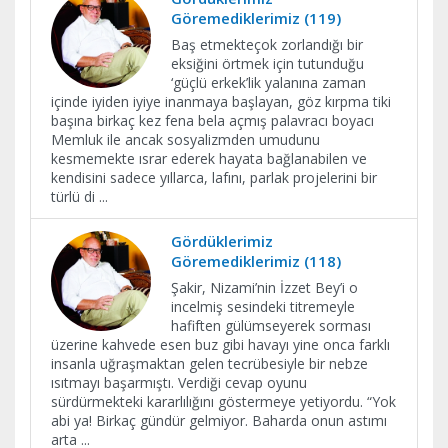
Göremediklerimiz (119)
Baş etmekteçok zorlandığı bir
eksiğini örtmek için tutunduğu
‘güçlü erkek’lik yalanına zaman
içinde iyiden iyiye inanmaya başlayan, göz kırpma tiki
başına birkaç kez fena bela açmış palavracı boyacı
Memluk ile ancak sosyalizmden umudunu
kesmemekte ısrar ederek hayata bağlanabilen ve
kendisini sadece yıllarca, lafını, parlak projelerini bir
türlü di
...
Gördüklerimiz
Göremediklerimiz (118)
Şakir, Nizami’nin İzzet Bey’i o
incelmiş sesindeki titremeyle
hafiften gülümseyerek sorması
üzerine kahvede esen buz gibi havayı yine onca farklı
insanla uğraşmaktan gelen tecrübesiyle bir nebze
ısıtmayı başarmıştı. Verdiği cevap oyunu
sürdürmekteki kararlılığını göstermeye yetiyordu. “Yok
abi ya! Birkaç gündür gelmiyor. Baharda onun astımı
arta
...