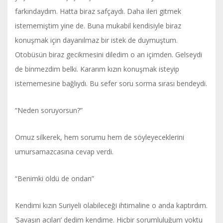
farkındaydım. Hatta biraz safçaydı. Daha ileri gitmek
istememiştim yine de. Buna mukabil kendisiyle biraz
konuşmak için dayanılmaz bir istek de duymuştum.
Otobüsün biraz gecikmesini diledim o an içimden. Gelseydi
de binmezdim belki. Kararım kızın konuşmak isteyip
istememesine bağlıydı. Bu sefer soru sorma sırası bendeydi.
“Neden soruyorsun?”
Omuz silkerek, hem sorumu hem de söyleyeceklerini
umursamazcasına cevap verdi.
“Benimki öldü de ondan”
Kendimi kızın Suriyeli olabileceği ihtimaline o anda kaptırdım.
‘Savaşın acıları’ dedim kendime. Hiçbir sorumluluğum yoktu