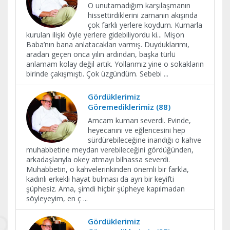
O unutamadığım karşılaşmanın
hissettirdiklerini zamanın akışında
çok farklı yerlere koydum. Kumarla
kurulan ilişki öyle yerlere gidebiliyordu ki... Mişon
Baba’nın bana anlatacakları varmış. Duyduklarımı,
aradan geçen onca yılın ardından, başka türlü
anlamam kolay değil artık. Yollarımız yine o sokakların
birinde çakışmıştı. Çok üzgündüm. Sebebi
...
Gördüklerimiz
Göremediklerimiz (88)
Amcam kumarı severdi. Evinde,
heyecanını ve eğlencesini hep
sürdürebileceğine inandığı o kahve
muhabbetine meydan verebileceğini gördüğünden,
arkadaşlarıyla okey atmayı bilhassa severdi.
Muhabbetin, o kahvelerinkinden önemli bir farkla,
kadınlı erkekli hayat bulması da ayrı bir keyifti
şüphesiz. Ama, şimdi hiçbir şüpheye kapılmadan
söyleyeyim, en ç
...
Gördüklerimiz