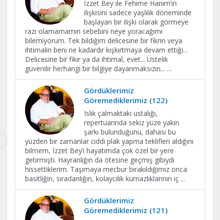
İzzet Bey ile Fehime Hanım’ın
ilişkisini sadece yaşlılık döneminde
başlayan bir ilişki olarak görmeye
razı olamamamın sebebini neye yoracağımı
bilemiyorum. Tek bildiğim delicesine bir fikrin veya
ihtimalin beni ne kadardır kışkırtmaya devam ettiği...
Delicesine bir fikir ya da ihtimal, evet... Üstelik
güvenilir herhangi bir bilgiye dayanmaksızın...
...
Gördüklerimiz
Göremediklerimiz (122)
Islık çalmaktaki ustalığı,
repertuarında sekiz yüze yakın
şarkı bulunduğunu, dahası bu
yüzden bir zamanlar ciddi plak yapma teklifleri aldığını
bilmem, İzzet Bey’i hayatımda çok özel bir yere
getirmişti. Hayranlığın da ötesine geçmiş gibiydi
hissettiklerim. Taşımaya mecbur bırakıldığımız onca
basitliğin, sıradanlığın, kolaycılık kurnazlıklarının iç
...
Gördüklerimiz
Göremediklerimiz (121)