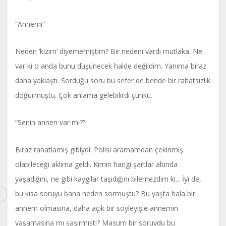
“Annemi”
Neden ‘kızım’ diyememiştim? Bir nedeni vardı mutlaka. Ne
var ki o anda bunu düşünecek halde değildim. Yanıma biraz
daha yaklaştı. Sorduğu soru bu sefer de bende bir rahatsızlık
doğurmuştu. Çok anlama gelebilirdi çünkü.
“Senin annen var mı?”
Biraz rahatlamış gibiydi. Polisi aramamdan çekinmiş
olabileceği aklıma geldi. Kimin hangi şartlar altında
yaşadığını, ne gibi kaygılar taşıdığını bilemezdim ki... İyi de,
bu kısa soruyu bana neden sormuştu? Bu yaşta hala bir
annem olmasına, daha açık bir söyleyişle annemin
yaşamasına mı şaşırmıştı? Masum bir soruydu bu