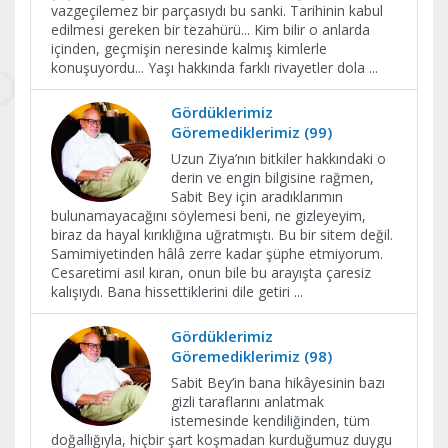
vazgeçilemez bir parçasıydı bu sanki. Tarihinin kabul
edilmesi gereken bir tezahürü... Kim bilir o anlarda
içinden, geçmişin neresinde kalmış kimlerle
konuşuyordu... Yaşı hakkında farklı rivayetler dola
...
Gördüklerimiz
Göremediklerimiz (99)
Uzun Ziya’nın bitkiler hakkındaki o
derin ve engin bilgisine rağmen,
Sabit Bey için aradıklarımın
bulunamayacağını söylemesi beni, ne gizleyeyim,
biraz da hayal kırıklığına uğratmıştı. Bu bir sitem değil.
Samimiyetinden hâlâ zerre kadar şüphe etmiyorum.
Cesaretimi asıl kıran, onun bile bu arayışta çaresiz
kalışıydı. Bana hissettiklerini dile getiri
...
Gördüklerimiz
Göremediklerimiz (98)
Sabit Bey’in bana hikâyesinin bazı
gizli taraflarını anlatmak
istemesinde kendiliğinden, tüm
doğallığıyla, hiçbir şart koşmadan kurduğumuz duygu