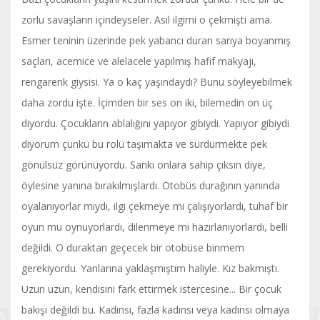
zorlu savaşların içindeyseler. Asıl ilgimi o çekmişti ama.
Esmer teninin üzerinde pek yabancı duran sarıya boyanmış
saçları, acemice ve alelacele yapılmış hafif makyajı,
rengarenk giysisi. Ya o kaç yaşındaydı? Bunu söyleyebilmek
daha zordu işte. İçimden bir ses on iki, bilemedin on üç
diyordu. Çocukların ablalığını yapıyor gibiydi. Yapıyor gibiydi
diyorum çünkü bu rolü taşımakta ve sürdürmekte pek
gönülsüz görünüyordu. Sanki onlara sahip çıksın diye,
öylesine yanına bırakılmışlardı. Otobüs durağının yanında
oyalanıyorlar mıydı, ilgi çekmeye mi çalışıyorlardı, tuhaf bir
oyun mu oynuyorlardı, dilenmeye mi hazırlanıyorlardı, belli
değildi. O duraktan geçecek bir otobüse binmem
gerekiyordu. Yanlarına yaklaşmıştım haliyle. Kız bakmıştı.
Uzun uzun, kendisini fark ettirmek istercesine... Bir çocuk
bakışı değildi bu. Kadınsı, fazla kadınsı veya kadınsı olmaya