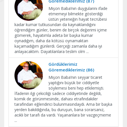
Göremediklerimiz (87)
Mişon Baba’nın duygularını ifade
etmemeyi bilmekte gösterdiği
üstün yeteneğin hayat tecrübesi
kadar kumar tutkusundan da kaynaklandığını
öğrendiğim günler, benim de birçok değerimi içime
gömerek, hayatımla adeta bir başka kumar
oynadığım, daha da kötüsü oynamaktan
kaçamadığım günlerdi. Gerçeği zamanla daha iyi
anlayacaktım. Dayatılanlara teslim olm
...
Gördüklerimiz
Göremediklerimiz (86)
Mişon Baba’nın seyyar ticaret
yaptığını büyük bir ciddiyetle
söylemesi beni hep etkilemişti.
İfadenin ilgi çekiciliği sadece ciddiyetinde değildi,
komik de görünmesinde, dahası etrafındakiler
tarafından eğlendirici bulunmasındaydı. Ama bir başka
yerden bakıldığında, bu duruşun, bana sorarsanız,
acıklı bir tarafı da vardı. Yaşananlara bir vazgeçmeme
...