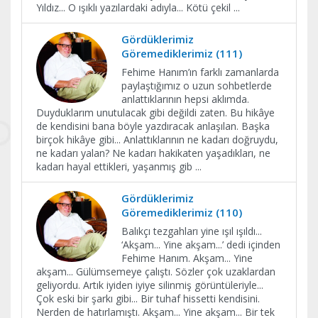
Yıldız... O ışıklı yazılardaki adıyla... Kötü çekil
...
Gördüklerimiz
Göremediklerimiz (111)
Fehime Hanım’ın farklı zamanlarda
paylaştığımız o uzun sohbetlerde
anlattıklarının hepsi aklımda.
Duyduklarım unutulacak gibi değildi zaten. Bu hikâye
de kendisini bana böyle yazdıracak anlaşılan. Başka
birçok hikâye gibi... Anlattıklarının ne kadarı doğruydu,
ne kadarı yalan? Ne kadarı hakikaten yaşadıkları, ne
kadarı hayal ettikleri, yaşanmış gib
...
Gördüklerimiz
Göremediklerimiz (110)
Balıkçı tezgahları yine ışıl ışıldı...
‘Akşam... Yine akşam...’ dedi içinden
Fehime Hanım. Akşam... Yine
akşam... Gülümsemeye çalıştı. Sözler çok uzaklardan
geliyordu. Artık iyiden iyiye silinmiş görüntüleriyle...
Çok eski bir şarkı gibi... Bir tuhaf hissetti kendisini.
Nerden de hatırlamıştı. Akşam... Yine akşam... Bir tek