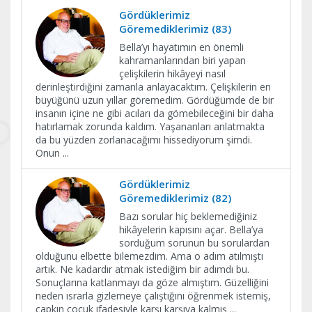
Gördüklerimiz
Göremediklerimiz (83)
Bella’yı hayatımın en önemli
kahramanlarından biri yapan
çelişkilerin hikâyeyi nasıl
derinleştirdiğini zamanla anlayacaktım. Çelişkilerin en
büyüğünü uzun yıllar göremedim. Gördüğümde de bir
insanın içine ne gibi acıları da gömebileceğini bir daha
hatırlamak zorunda kaldım. Yaşananları anlatmakta
da bu yüzden zorlanacağımı hissediyorum şimdi.
Onun
...
Gördüklerimiz
Göremediklerimiz (82)
Bazı sorular hiç beklemediğiniz
hikâyelerin kapısını açar. Bella’ya
sorduğum sorunun bu sorulardan
olduğunu elbette bilemezdim. Ama o adım atılmıştı
artık. Ne kadardır atmak istediğim bir adımdı bu.
Sonuçlarına katlanmayı da göze almıştım. Güzelliğini
neden ısrarla gizlemeye çalıştığını öğrenmek istemiş,
çapkın çocuk ifadesiyle karşı karşıya kalmış
...