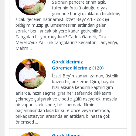
Salonun pencerelerinin açık,
tüllerinin örtülü olduğu o yaz
gününde hangi uzaklarda bırakılmış
sıcak geceleri hatırlamıştı İzzet Bey? Artık çok iyi
bildiğim muzip gülümsemesinin ardından gelen
sorular beni ancak bir yere kadar getirebilirdi.
Tangoları biliyor muydum? Carlos Gardel’i, Tita
Merello’yu? Ya Türk tangolarını? Secaattin Tanyerli’yi,
Mahm
...
Gördüklerimiz
Göremediklerimiz (120)
İzzet Bey’in zaman zaman, üstelik
bazen hiç beklemediğim, hayatın
hızlı akışına kendimi kaptırdığım
anlarda, hızın saçmalığına her seferinde dikkatimi
çekmeye çalışarak ve elbette gülümseyerek, mesela
bir vapur iskelesinde, bir sinemada filmin
başlamasından kısa bir süre önce veya metroda,
birkaç istasyon arasında anlattıkları, bilhassa çok
önemsed
...
Gördüklerimiz