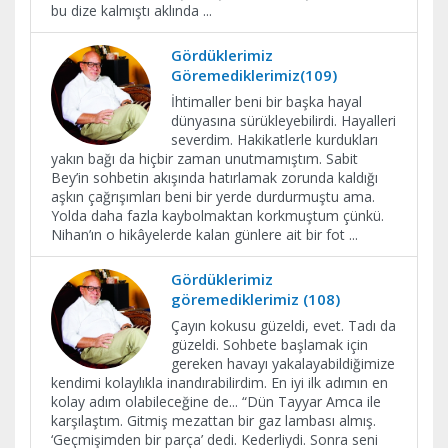
bu dize kalmıştı aklında
...
Gördüklerimiz
Göremediklerimiz(109)
İhtimaller beni bir başka hayal
dünyasına sürükleyebilirdi. Hayalleri
severdim. Hakikatlerle kurdukları
yakın bağı da hiçbir zaman unutmamıştım. Sabit
Bey’in sohbetin akışında hatırlamak zorunda kaldığı
aşkın çağrışımları beni bir yerde durdurmuştu ama.
Yolda daha fazla kaybolmaktan korkmuştum çünkü.
Nihan’ın o hikâyelerde kalan günlere ait bir fot
...
Gördüklerimiz
göremediklerimiz (108)
Çayın kokusu güzeldi, evet. Tadı da
güzeldi. Sohbete başlamak için
gereken havayı yakalayabildiğimize
kendimi kolaylıkla inandırabilirdim. En iyi ilk adımın en
kolay adım olabileceğine de... “Dün Tayyar Amca ile
karşılaştım. Gitmiş mezattan bir gaz lambası almış.
‘Geçmişimden bir parça’ dedi. Kederliydi. Sonra seni