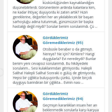
küskünlüğünden kaynaklandığını
düşünebilirlerdi. Görünenlerin ardında kalanlara kim,
ne kadar ihtiyaç duyuyordu ki zaten artık? Hızın
gereklerine, değerleri her an yıkılabilecek bir başarı
sarhoşluğu adına tutunmak, günümüzün bir başka
hastalığı değil miydi? Sorular benim sorularımdı. Çü
...
Gördüklerimiz
Göremediklerimiz (95)
Otobüsle beraber o da gitmişti.
Nereye? Ne için? Kimlere? Hangi
duygularla? Evi neredeydi? Bunlar
benim yeni cevapsız sorularımdı. Bu hikâyedeki
sorularım... Sesi kulaklarımdan gitmiyordu. Halepli
Saliha! Halepli Saliha! Sonraki o gülüş de gitmiyordu.
Hepsi bir çığlıkta buluşuyordu çünkü. İçinde birçok
duyguyu barındıran bir çığlıkta... Evinin nası
...
Gördüklerimiz
Göremediklerimiz (94)
Geçmişin karanlıkları insanı her an
beklenmedik sorularla karşı karşıya