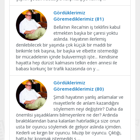
Gördüklerimiz
Göremediklerimiz (81)
Bella’nın Recai’nin iş teklifini kabul
etmekten başka bir çaresi yoktu
aslında. Hayatının ilerlemiş
denilebilecek bir yaşında çok küçük bir maddi bir
birikimle tek başına, bir başka ve elbette istemediği
bir mücadelenin içinde buluvermişti işte... Kendisine
hayatta hep dürüst kalmasını telkin eden annesi ile
babası korkunç bir trafik kazasında on y
...
Gördüklerimiz
Göremediklerimiz (80)
Şimdi hayatının yanlış anlamalar ve
rivayetlerle de anlam kazandığını
söylemem neyi değiştirir? Daha da
önemlisi yaşadıklarını bilmeyenlere ne der? Ardında
bıraktıklarından bana kalanları hatırladıkça size onun
usta bir oyuncu söylemek de geliyor aslında içimden.
Kederli ve kırgın bir oyuncu. Muzip bir oyuncu. Çıktığı,
hatta hiç kopmak istemediği s
...