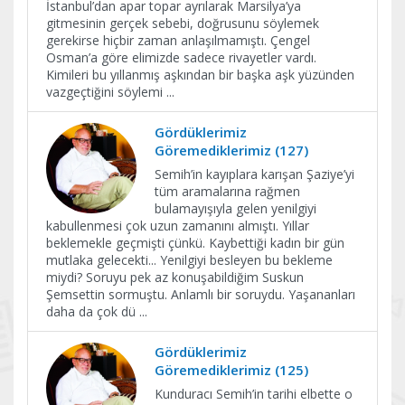
İstanbul’dan apar topar ayrılarak Marsilya’ya
gitmesinin gerçek sebebi, doğrusunu söylemek
gerekirse hiçbir zaman anlaşılmamıştı. Çengel
Osman’a göre elimizde sadece rivayetler vardı.
Kimileri bu yıllanmış aşkından bir başka aşk yüzünden
vazgeçtiğini söylemi
...
Gördüklerimiz
Göremediklerimiz (127)
Semih’in kayıplara karışan Şaziye’yi
tüm aramalarına rağmen
bulamayışıyla gelen yenilgiyi
kabullenmesi çok uzun zamanını almıştı. Yıllar
beklemekle geçmişti çünkü. Kaybettiği kadın bir gün
mutlaka gelecekti... Yenilgiyi besleyen bu bekleme
miydi? Soruyu pek az konuşabildiğim Suskun
Şemsettin sormuştu. Anlamlı bir soruydu. Yaşananları
daha da çok dü
...
Gördüklerimiz
Göremediklerimiz (125)
Kunduracı Semih’in tarihi elbette o