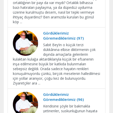
ortaklığının bir payı da var mıydı? Ortaklık bilhassa
bazı hatıraları paylaşma, ya da düpedüz uydurma
üzerine kurulmuştu desem, nasıl bir tepki vermeye
ihtiyaç duyardınız? Ben aramızda kurulan bu gönül
köp
...
Gördüklerimiz
Göremediklerimiz (97)
Sabit Bey’in o küçük terzi
dükkânına elbise diktirmenin çok
dışında amaçlarla gelenlerin
kulaktan kulağa aktardıklarıyla küçük bir efsanenin
inşa edilmesine büyük bir katkıda bulunmaları
sebepsiz değildi. Orada sadece hayatın renkleri
konuşulmuyordu çünkü, birçok meselenin halledilmesi
için yollar aranıyor, çoğu kez de bulunuyordu.
Ziyaretçiler ara
...
Gördüklerimiz
Göremediklerimiz (96)
Kendisine şöyle bir bakmakla
yetinenler, suskunluğunun hayata