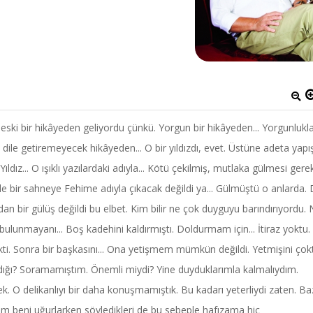
eski bir hikâyeden geliyordu çünkü. Yorgun bir hikâyeden... Yorgunlukla
dile getiremeyecek hikâyeden... O bir yıldızdı, evet. Üstüne adeta yapı
ıldız... O ışıklı yazılardaki adıyla... Kötü çekilmiş, mutlaka gülmesi ger
. Böyle bir sahneye Fehime adıyla çıkacak değildi ya... Gülmüştü o anlarda.
an bir gülüş değildi bu elbet. Kim bilir ne çok duyguyu barındırıyordu.
lunmayanı... Boş kadehini kaldırmıştı. Doldurmam için... İtiraz yoktu.
ekti. Sonra bir başkasını... Ona yetişmem mümkün değildi. Yetmişini çok
dığı? Soramamıştım. Önemli miydi? Yine duyduklarımla kalmalıydım.
ek. O delikanlıyı bir daha konuşmamıştık. Bu kadarı yeterliydi zaten. Ba
am beni uğurlarken söyledikleri de bu sebeple hafızama hiç