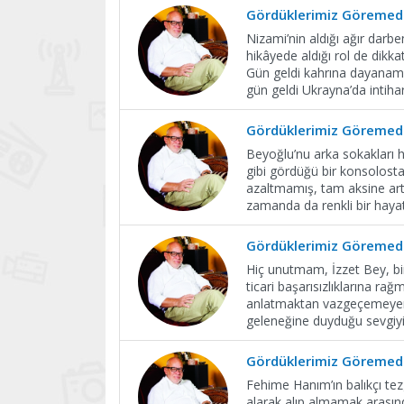
Gördüklerimiz Göremedi
Nizami’nin aldığı ağır darb
hikâyede aldığı rol de dikkat
Gün geldi kahrına dayanama
gün geldi Ukrayna’da intiha
Gördüklerimiz Göremedi
Beyoğlu’nu arka sokakları ha
gibi gördüğü bir konsolosta
azaltmamış, tam aksine art
zamanda da renkli bir haya
Gördüklerimiz Göremedi
Hiç unutmam, İzzet Bey, bi
ticari başarısızlıklarına ra
anlatmaktan vazgeçemeyen alk
geleneğine duyduğu sevgiyi a
Gördüklerimiz Göremedi
Fehime Hanım’ın balıkçı te
alarak alıp almamak arasınd