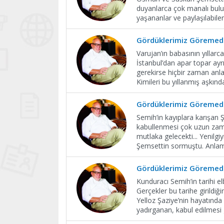
duyanlarca çok manalı bulun
yaşananlar ve paylaşılabile
Gördüklerimiz Göremedi
Varujan’ın babasının yıllar
İstanbul’dan apar topar ay
gerekirse hiçbir zaman anla
Kimileri bu yıllanmış aşkın
Gördüklerimiz Göremedi
Semih’in kayıplara karışan 
kabullenmesi çok uzun zaman
mutlaka gelecekti... Yenil
Şemsettin sormuştu. Anlaml
Gördüklerimiz Göremedi
Kunduracı Semih’in tarihi e
Gerçekler bu tarihe girildiğ
Yelloz Şaziye’nin hayatında
yadırganan, kabul edilmesi 