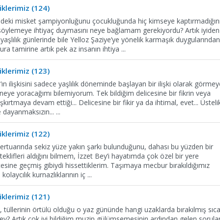
klerimiz (124)
edeki misket şampiyonluğunu çocukluğunda hiç kimseye kaptırmadığın
söylemeye ihtiyaç duymasını neye bağlamam gerekiyordu? Artık iyiden
yaşlılık günlerinde bile Yelloz Şaziye’ye yönelik karmaşık duygularından
a tamirine artık pek az insanın ihtiya
...
klerimiz (123)
n ilişkisini sadece yaşlılık döneminde başlayan bir ilişki olarak görmey
eye yoracağımı bilemiyorum. Tek bildiğim delicesine bir fikrin veya
şkırtmaya devam ettiği... Delicesine bir fikir ya da ihtimal, evet... Üsteli
ye dayanmaksızın...
...
klerimiz (122)
repertuarında sekiz yüze yakın şarkı bulunduğunu, dahası bu yüzden bir
klifleri aldığını bilmem, İzzet Bey’i hayatımda çok özel bir yere
ötesine geçmiş gibiydi hissettiklerim. Taşımaya mecbur bırakıldığımız
 kolaycılık kurnazlıklarının iç
...
klerimiz (121)
, tüllerinin örtülü olduğu o yaz gününde hangi uzaklarda bırakılmış sıc
 Bey? Artık çok iyi bildiğim muzip gülümsemesinin ardından gelen sorula