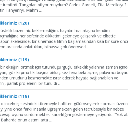
tirebilirdi. Tangoları biliyor muydum? Carlos Gardel’i, Tita Merello’yu?
ttin Tanyerli’yi, Mahm
...
klerimiz (120)
stelik bazen hiç beklemediğim, hayatın hızlı akışına kendimi
saçmalığına her seferinde dikkatimi çekmeye çalışarak ve elbette
apur iskelesinde, bir sinemada filmin başlamasından kısa bir süre önc
yon arasında anlattıkları, bilhassa çok önemsed
...
klerimiz (119)
ir eksiğini örtmek için tutunduğu ‘güçlü erkek’lik yalanına zaman içind
yan, göz kırpma tiki başına birkaç kez fena bela açmış palavracı boyac
zmden umudunu kesmemekte ısrar ederek hayata bağlanabilen ve
ını, parlak projelerini bir türlü di
...
klerimiz (118)
’i o incelmiş sesindeki titremeyle hafiften gülümseyerek sorması üzeri
ı yine onca farklı insanla uğraşmaktan gelen tecrübesiyle bir nebze
i cevap oyunu sürdürmekteki kararlılığını göstermeye yetiyordu. “Yok ab
. Baharda onun astımı arta
...