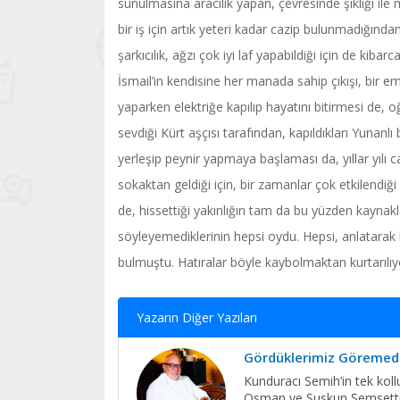
sunulmasına aracılık yapan, çevresinde şıklığı ile m
bir iş için artık yeteri kadar cazip bulunmadığınd
şarkıcılık, ağzı çok iyi laf yapabildiği için de kiba
İsmail’in kendisine her manada sahip çıkışı, bir
yaparken elektriğe kapılıp hayatını bitirmesi de, 
sevdiği Kürt aşçısı tarafından, kapıldıkları Yunanlı
yerleşip peynir yapmaya başlaması da, yıllar yılı ca
sokaktan geldiği için, bir zamanlar çok etkilendiği 
de, hissettiği yakınlığın tam da bu yüzden kaynakla
söyleyemediklerinin hepsi oydu. Hepsi, anlatarak
bulmuştu. Hatıralar böyle kaybolmaktan kurtarılıyo
Yazarın Diğer Yazıları
Gördüklerimiz Göremedi
Kunduracı Semih’in tek koll
Osman ve Suskun Şemsettin i