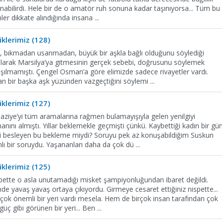
abilirdi. Hele bir de o amatör ruh sonuna kadar taşınıyorsa... Tüm bu
nler dikkate alındığında insana
...
klerimiz (128)
ca, bıkmadan usanmadan, büyük bir aşkla bağlı olduğunu söylediği
rılarak Marsilya’ya gitmesinin gerçek sebebi, doğrusunu söylemek
şılmamıştı. Çengel Osman’a göre elimizde sadece rivayetler vardı.
dan bir başka aşk yüzünden vazgeçtiğini söylemi
...
klerimiz (127)
Şaziye’yi tüm aramalarına rağmen bulamayışıyla gelen yenilgiyi
ını almıştı. Yıllar beklemekle geçmişti çünkü. Kaybettiği kadın bir gü
giyi besleyen bu bekleme miydi? Soruyu pek az konuşabildiğim Suskun
ı bir soruydu. Yaşananları daha da çok dü
...
klerimiz (125)
lbette o asla unutamadığı misket şampiyonluğundan ibaret değildi.
inde yavaş yavaş ortaya çıkıyordu. Girmeye cesaret ettiğiniz nispette...
 çok önemli bir yeri vardı mesela. Hem de birçok insan tarafından çok
güç gibi görünen bir yeri... Ben
...