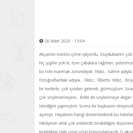
26 Mart 2020 - 13:04
Akşamın esintisi içime işliyordu. Duyduklarım çok 
hiç şüphe yok ki, tüm çabalara rağmen, yeterince 
bu role inanmak zorundaydı. Yıldız... Sahne adıyla Y
fotoğraflardaki adıyla... Yıldız... Elbette Yıldız..
bir kederle, çok içinden gelerek, görmüştüm. Sırad
çok söylenemeyeni... Belki de söylenmeye değer bu
İstediğini yapmıştım. Sonra bir başkasını isteyec
aşmıştı. Hayatının hangi dönemindendi bu hatırla
Hikâyenin artık çok eskilerde bırakıldığını düşüner
kırgınlıklar öyle uzun uzun konuşulamazdı. O akş