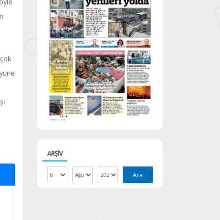
böyle
en
 çok
öyüne
şi
ARŞİV
Ara