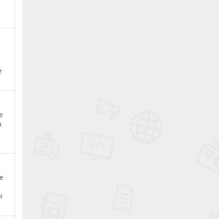
e
e
ı
ne
i