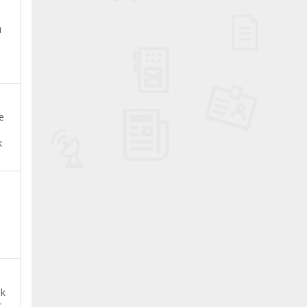
ı
e
k
ak
r