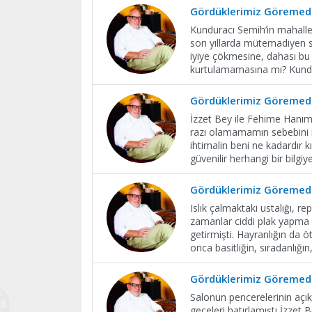
Gördüklerimiz Göremedi
Kunduracı Semih’in mahall
son yıllarda mütemadiyen 
iyiye çökmesine, dahası bu 
kurtulamamasına mı? Kundur
Gördüklerimiz Göremedi
İzzet Bey ile Fehime Hanım’ı
razı olamamamın sebebini n
ihtimalin beni ne kadardır kı
güvenilir herhangi bir bilgi
Gördüklerimiz Göremedi
Islık çalmaktaki ustalığı, 
zamanlar ciddi plak yapma te
getirmişti. Hayranlığın da 
onca basitliğin, sıradanlığın,
Gördüklerimiz Göremedi
Salonun pencerelerinin açık
geceleri hatırlamıştı İzzet