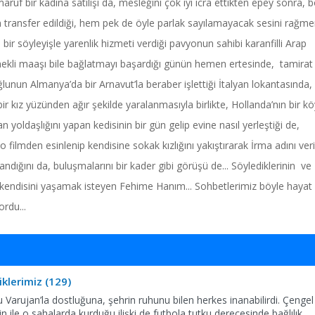
aruf bir kadına satılışı da, mesleğini çok iyi icra ettikten epey sonra, 
an transfer edildiği, hem pek de öyle parlak sayılamayacak sesini rağm
rca bir söyleyişle yarenlik hizmeti verdiği pavyonun sahibi karanfilli Arap
 emekli maaşı bile bağlatmayı başardığı günün hemen ertesinde, tamirat
oğlunun Almanya’da bir Arnavut’la beraber işlettiği İtalyan lokantasında,
 bir kız yüzünden ağır şekilde yaralanmasıyla birlikte, Hollanda’nın bir k
n yoldaşlığını yapan kedisinin bir gün gelip evine nasıl yerleştiği de,
o filmden esinlenip kendisine sokak kızlığını yakıştırarak İrma adını veri
ndığını da, buluşmalarını bir kader gibi görüşü de... Söylediklerinin ve
 kendisini yaşamak isteyen Fehime Hanım... Sohbetlerimiz böyle hayat
rdu...
klerimiz (129)
u Varujan’la dostluğuna, şehrin ruhunu bilen herkes inanabilirdi. Çengel
le o sahalarda kurduğu ilişki de futbola tutku derecesinde bağlılık