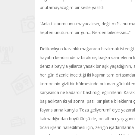
unutamayacağım bir sesle yazıldı.
“Anlattıklarımı unutmayacaksın, değil mi? Unutma
hepten unuturum bir gün... Nerden bileceksin...”
Delikanlıyı o karanlık mağarada bırakmak istediğ
hayatın kendisinde iz bırakmış başka sahnelerini
deniz albayıyla yıllarca yasak bir aşk yaşadığının,
her gün özenle incelttiği iki kaşının tam ortasın
komodinin gizli bir bölmesinde bulunan günlükten
karşısında ne kadardır bastırdığı eğilimlerini Kar
başladıktan iki yıl sonra, paslı bir jiletle bilekle
fayanslarına kanıyla ‘Feza geliyorum!’ diye yazara
kalmadığından büyütülüşü de, on altıncı yaş günün
ticari işlerin halledilmesi için, zengin işadamlarına 