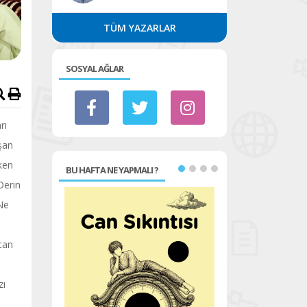
TÜM YAZARLAR
SOSYAL AĞLAR
rı
şan
eken
BU HAFTA NE YAPMALI ?
 Derin
 Ne
tan
zı