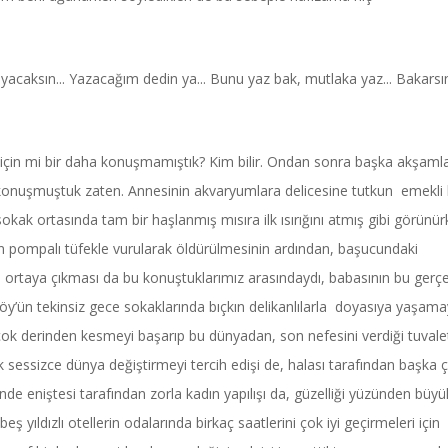
yacaksın... Yazacağım dedin ya... Bunu yaz bak, mutlaka yaz... Bakarsı
i için mi bir daha konuşmamıştık? Kim bilir. Ondan sonra başka akşaml
Power Ballad / Ha
Haftanın Pusulası
 konuşmuştuk zaten. Annesinin akvaryumlara delicesine tutkun emekli 
Şarkısı
 sokak ortasında tam bir haşlanmış mısıra ilk ısırığını atmış gibi görünür
dan pompalı tüfekle vurularak öldürülmesinin ardından, başucundaki
 ortaya çıkması da bu konuştuklarımız arasındaydı, babasının bu gerç
aköy’ün tekinsiz gece sokaklarında bıçkın delikanlılarla doyasıya yaşam
rini çok derinden kesmeyi başarıp bu dünyadan, son nefesini verdiği tuvale
k sessizce dünya değiştirmeyi tercih edişi de, halası tarafından başka 
de eniştesi tarafından zorla kadın yapılışı da, güzelliği yüzünden büyü
beş yıldızlı otellerin odalarında birkaç saatlerini çok iyi geçirmeleri için