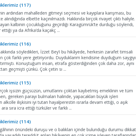
klerimiz (117)
enin ardından mahalleden gitmeyi seçmesi ve kayıplara karışması, bu
e alındığında elbette kaçınılmazdı. Hakkında birçok rivayet çıktı haliyle.
yan kalbinin çocukluğunu geçirdiği Karagümrük’te durduğu söylendi,
r ettiği ya da Afrika’da kaçakç
...
klerimiz (116)
kkında söyledikleri, İzzet Bey’i bu hikâyede, herkesin zarafet timsali
n çok farklı yere getiriyordu. Duyduklarım kendisine duyduğum saygıyı
tırmıştı. Konuştuğum insan, etrafa gösterdiğinden çok daha zor, aynı
ttan geçmişti çünkü. Çok çetin sı
...
klerimiz (115)
rçok işsizin güçsüzün, umutlarını çoktan kaybetmiş emeklinin ve tüm
ğmen, gereken parayı bulmaları halinde, yapacakları büyük işleri
olle ilişkisini iyi tutan hayalperestin ısrarla devam ettiği, o aşık
ra sıra icra ettiği türküler ve farklı
...
klerimiz (114)
zgâhının önündeki duruşu ve o balıkları içinde bulunduğu durumu dikka
a yaşadığı tereddüt anları hikâyenin en çok içime işleyen taraflarında