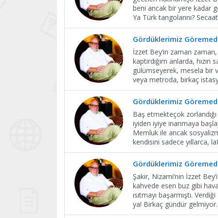
beni ancak bir yere kadar ge
Ya Türk tangolarını? Secaa
Gördüklerimiz Göremedi
İzzet Bey’in zaman zaman, ü
kaptırdığım anlarda, hızın 
gülümseyerek, mesela bir v
veya metroda, birkaç istas
Gördüklerimiz Göremedi
Baş etmekteçok zorlandığı b
iyiden iyiye inanmaya başla
Memluk ile ancak sosyali
kendisini sadece yıllarca, laf
Gördüklerimiz Göremedi
Şakir, Nizami’nin İzzet Bey
kahvede esen buz gibi havay
ısıtmayı başarmıştı. Verdiğ
ya! Birkaç gündür gelmiyor