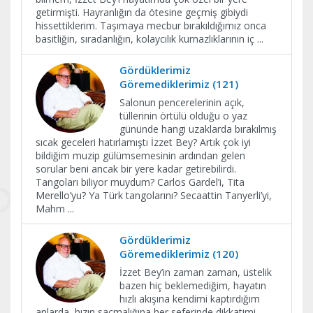
getirmişti. Hayranlığın da ötesine geçmiş gibiydi
hissettiklerim. Taşımaya mecbur bırakıldığımız onca
basitliğin, sıradanlığın, kolaycılık kurnazlıklarının iç
...
Gördüklerimiz
Göremediklerimiz (121)
Salonun pencerelerinin açık,
tüllerinin örtülü olduğu o yaz
gününde hangi uzaklarda bırakılmış
sıcak geceleri hatırlamıştı İzzet Bey? Artık çok iyi
bildiğim muzip gülümsemesinin ardından gelen
sorular beni ancak bir yere kadar getirebilirdi.
Tangoları biliyor muydum? Carlos Gardel’i, Tita
Merello’yu? Ya Türk tangolarını? Secaattin Tanyerli’yi,
Mahm
...
Gördüklerimiz
Göremediklerimiz (120)
İzzet Bey’in zaman zaman, üstelik
bazen hiç beklemediğim, hayatın
hızlı akışına kendimi kaptırdığım
anlarda, hızın saçmalığına her seferinde dikkatimi