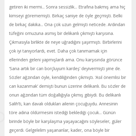
getiren iki mermi... Sonra sessizlik... Etrafına bakmış ama hiç
kimseyi görememişti. Birkaç saniye de öyle geçmişti. Belki
de birkaç dakika... Ona çok uzun gelmişti neticede. Ardından
tüfeğini omuzuna asmış bir delikanlı çıkmıştı karşısına.
Çıkmasıyla birlikte de neye uğradığını şaşırmıştı. Birbirlerini
çok iyi tanıyorlardı, evet. Daha çok tanımamak için
ellerinden geleni yapmışlardı ama. Onu karşısında görünce
‘Sana artık bir can borçluyum kardeş’ deyivermişti yine de.
Sözler ağzından öyle, kendiliğinden çıkmıştı. ‘Asıl önemlisi bir
can kazanmak’ demişti bunun üzerine delikanlı. Bu sözler de
onun ağzından tüm doğallığıyla çıkmış gibiydi. Bu delikanlı
Salih’ti, kan davalı oldukları ailenin çocuğuydu. Annesinin
töre adına öldürmesini istediği beklediği çocuk... Günün
birinde böyle bir karşılaşma yaşayacağını söyleseler, güler
geçerdi. Gelgelelim yaşananlar, kader, ona böyle bir