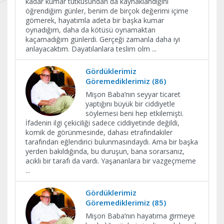
kadar kumar tutkusundan da kaynaklandığını
öğrendiğim günler, benim de birçok değerimi içime
gömerek, hayatımla adeta bir başka kumar
oynadığım, daha da kötüsü oynamaktan
kaçamadığım günlerdi. Gerçeği zamanla daha iyi
anlayacaktım. Dayatılanlara teslim olm
...
Gördüklerimiz
Göremediklerimiz (86)
Mişon Baba’nın seyyar ticaret
yaptığını büyük bir ciddiyetle
söylemesi beni hep etkilemişti.
İfadenin ilgi çekiciliği sadece ciddiyetinde değildi,
komik de görünmesinde, dahası etrafındakiler
tarafından eğlendirici bulunmasındaydı. Ama bir başka
yerden bakıldığında, bu duruşun, bana sorarsanız,
acıklı bir tarafı da vardı. Yaşananlara bir vazgeçmeme
...
Gördüklerimiz
Göremediklerimiz (85)
Mişon Baba’nın hayatıma girmeye