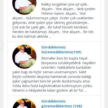
Balıkçı tezgahları yine ışıl ışıldı...
‘Akşam... Yine akşam...’ dedi içinden
Fehime Hanım. Akşam... Yine
akşam... Gülümsemeye çalıştı. Sözler çok uzaklardan
geliyordu. Artık iyiden iyiye silinmiş görüntüleriyle...
Çok eski bir şarkı gibi... Bir tuhaf hissetti kendisini.
Nerden de hatırlamıştı. Akşam... Yine akşam... Bir tek
bu dize kalmıştı aklında
...
Gördüklerimiz
Göremediklerimiz(109)
İhtimaller beni bir başka hayal
dünyasına sürükleyebilirdi. Hayalleri
severdim. Hakikatlerle kurdukları
yakın bağı da hiçbir zaman unutmamıştım. Sabit
Bey’in sohbetin akışında hatırlamak zorunda kaldığı
aşkın çağrışımları beni bir yerde durdurmuştu ama.
Yolda daha fazla kaybolmaktan korkmuştum çünkü.
Nihan’ın o hikâyelerde kalan günlere ait bir fot
...
Gördüklerimiz
göremediklerimiz (108)