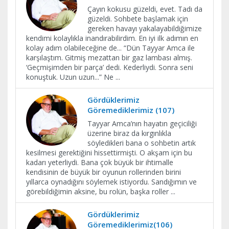
Çayın kokusu güzeldi, evet. Tadı da
güzeldi. Sohbete başlamak için
gereken havayı yakalayabildiğimize
kendimi kolaylıkla inandırabilirdim. En iyi ilk adımın en
kolay adım olabileceğine de... “Dün Tayyar Amca ile
karşılaştım. Gitmiş mezattan bir gaz lambası almış.
‘Geçmişimden bir parça’ dedi. Kederliydi. Sonra seni
konuştuk. Uzun uzun...” Ne
...
Gördüklerimiz
Göremediklerimiz (107)
Tayyar Amca’nın hayatın geçiciliği
üzerine biraz da kırgınlıkla
söyledikleri bana o sohbetin artık
kesilmesi gerektiğini hissettirmişti. O akşam için bu
kadarı yeterliydi. Bana çok büyük bir ihtimalle
kendisinin de büyük bir oyunun rollerinden birini
yıllarca oynadığını söylemek istiyordu. Sandığımın ve
görebildiğimin aksine, bu rolün, başka roller
...
Gördüklerimiz
Göremediklerimiz(106)