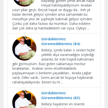
başladığı günleri şimdi ancak hayal
meyal hatırlayabiliyorum. Aradan
uzun yıllar geçti. Birçok hayat ve duygu da... Kırk yıl
kadar demek geliyor içimden ama zamandaki bu
mesafeye yine de şüpheyle bakmak geliyor içimden.
Çünkü çok daha fazlası da mümkün. Daha eskilere
dair çok daha iyi hatırladıklarım var oysa. Öyleys
...
Gördüklerimiz
Göremediklerimiz (84)
Bella’yı, içinde kalan o sesleri hiçbir
şekilde dışa vuramadığını söylediği
anlarda, bir eski trajedi kahramanı
gibi görmüştüm. Bazı gizleri saklamaya mecbur
bırakılanlar... Kralının sırrını etrafındakilerle
paylaşamayan o berberin yaşadıkları... Arada çağlar
vardı. Diller vardı... Sırrını ancak bir kuyuya haykırarak
rahatlayabiliyordu. Benim bu hi
...
Gördüklerimiz
Göremediklerimiz (83)
Bella’yı hayatımın en önemli