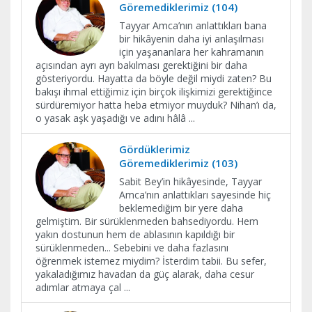
Göremediklerimiz (104)
Tayyar Amca’nın anlattıkları bana
bir hikâyenin daha iyi anlaşılması
için yaşananlara her kahramanın
açısından ayrı ayrı bakılması gerektiğini bir daha
gösteriyordu. Hayatta da böyle değil miydi zaten? Bu
bakışı ihmal ettiğimiz için birçok ilişkimizi gerektiğince
sürdüremiyor hatta heba etmiyor muyduk? Nihan’ı da,
o yasak aşk yaşadığı ve adını hâlâ
...
Gördüklerimiz
Göremediklerimiz (103)
Sabit Bey’in hikâyesinde, Tayyar
Amca’nın anlattıkları sayesinde hiç
beklemediğim bir yere daha
gelmiştim. Bir sürüklenmeden bahsediyordu. Hem
yakın dostunun hem de ablasının kapıldığı bir
sürüklenmeden... Sebebini ve daha fazlasını
öğrenmek istemez miydim? İsterdim tabii. Bu sefer,
yakaladığımız havadan da güç alarak, daha cesur
adımlar atmaya çal
...