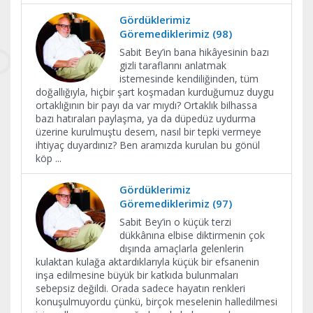
Gördüklerimiz
Göremediklerimiz (98)
Sabit Bey’in bana hikâyesinin bazı
gizli taraflarını anlatmak
istemesinde kendiliğinden, tüm
doğallığıyla, hiçbir şart koşmadan kurduğumuz duygu
ortaklığının bir payı da var mıydı? Ortaklık bilhassa
bazı hatıraları paylaşma, ya da düpedüz uydurma
üzerine kurulmuştu desem, nasıl bir tepki vermeye
ihtiyaç duyardınız? Ben aramızda kurulan bu gönül
köp
...
Gördüklerimiz
Göremediklerimiz (97)
Sabit Bey’in o küçük terzi
dükkânına elbise diktirmenin çok
dışında amaçlarla gelenlerin
kulaktan kulağa aktardıklarıyla küçük bir efsanenin
inşa edilmesine büyük bir katkıda bulunmaları
sebepsiz değildi. Orada sadece hayatın renkleri
konuşulmuyordu çünkü, birçok meselenin halledilmesi