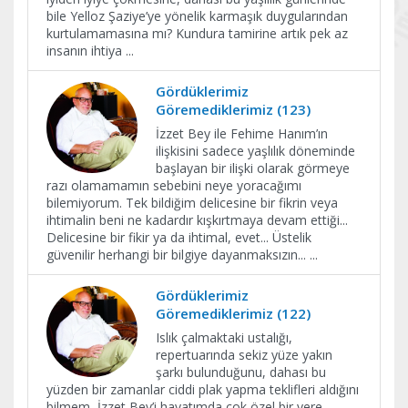
bile Yelloz Şaziye’ye yönelik karmaşık duygularından
kurtulamamasına mı? Kundura tamirine artık pek az
insanın ihtiya
...
Gördüklerimiz
Göremediklerimiz (123)
İzzet Bey ile Fehime Hanım’ın
ilişkisini sadece yaşlılık döneminde
başlayan bir ilişki olarak görmeye
razı olamamamın sebebini neye yoracağımı
bilemiyorum. Tek bildiğim delicesine bir fikrin veya
ihtimalin beni ne kadardır kışkırtmaya devam ettiği...
Delicesine bir fikir ya da ihtimal, evet... Üstelik
güvenilir herhangi bir bilgiye dayanmaksızın...
...
Gördüklerimiz
Göremediklerimiz (122)
Islık çalmaktaki ustalığı,
repertuarında sekiz yüze yakın
şarkı bulunduğunu, dahası bu
yüzden bir zamanlar ciddi plak yapma teklifleri aldığını
bilmem, İzzet Bey’i hayatımda çok özel bir yere