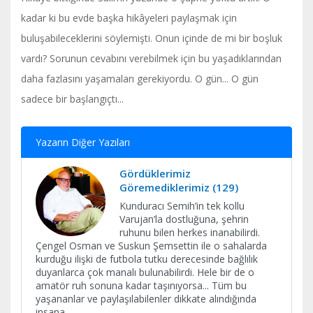
kadar ki bu evde başka hikâyeleri paylaşmak için
buluşabileceklerini söylemişti. Onun içinde de mi bir boşluk
vardı? Sorunun cevabını verebilmek için bu yaşadıklarından
daha fazlasını yaşamaları gerekiyordu. O gün... O gün
sadece bir başlangıçtı...
Yazarın Diğer Yazıları
Gördüklerimiz
Göremediklerimiz (129)
Kunduracı Semih’in tek kollu
Varujan’la dostluğuna, şehrin
ruhunu bilen herkes inanabilirdi.
Çengel Osman ve Suskun Şemsettin ile o sahalarda
kurduğu ilişki de futbola tutku derecesinde bağlılık
duyanlarca çok manalı bulunabilirdi. Hele bir de o
amatör ruh sonuna kadar taşınıyorsa... Tüm bu
yaşananlar ve paylaşılabilenler dikkate alındığında
insana
...