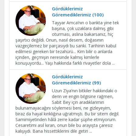
Gördüklerimiz
Göremediklerimiz (100)
Tayyar Amca’nın o bankta yine tek
başına, çok uzaklara dalmış gibi
oturması, aslına bakarsanız, hiç
şaşırtıcı değildi. Onun, nasıl desem, doğasının
vazgeçilemez bir parçasıydı bu sanki. Tarihinin kabul
edilmesi gereken bir tezahürü... Kim bilir o anlarda
içinden, geçmişin neresinde kalmış kimlerle
konuşuyordu... Yaşı hakkında farklı rivayetler dola
...
Gördüklerimiz
Göremediklerimiz (99)
Uzun Ziya’nın bitkiler hakkındaki o
derin ve engin bilgisine rağmen,
Sabit Bey için aradıklarımın
bulunamayacağını söylemesi beni, ne gizleyeyim,
biraz da hayal kırıklığına uğratmıştı. Bu bir sitem değil.
Samimiyetinden hâlâ zerre kadar şüphe etmiyorum.
Cesaretimi asıl kıran, onun bile bu arayışta çaresiz
kalışıydı. Bana hissettiklerini dile getiri
...