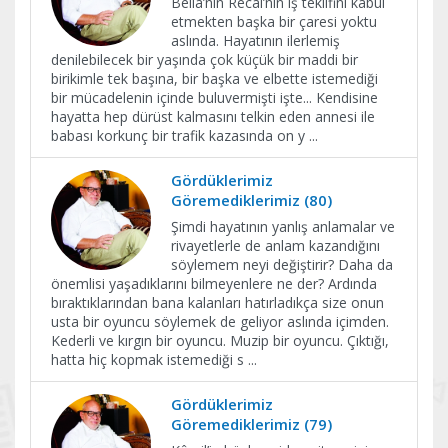
Bella’nın Recai’nin iş teklifini kabul
etmekten başka bir çaresi yoktu
aslında. Hayatının ilerlemiş
denilebilecek bir yaşında çok küçük bir maddi bir
birikimle tek başına, bir başka ve elbette istemediği
bir mücadelenin içinde buluvermişti işte... Kendisine
hayatta hep dürüst kalmasını telkin eden annesi ile
babası korkunç bir trafik kazasında on y
...
Gördüklerimiz
Göremediklerimiz (80)
Şimdi hayatının yanlış anlamalar ve
rivayetlerle de anlam kazandığını
söylemem neyi değiştirir? Daha da
önemlisi yaşadıklarını bilmeyenlere ne der? Ardında
bıraktıklarından bana kalanları hatırladıkça size onun
usta bir oyuncu söylemek de geliyor aslında içimden.
Kederli ve kırgın bir oyuncu. Muzip bir oyuncu. Çıktığı,
hatta hiç kopmak istemediği s
...
Gördüklerimiz
Göremediklerimiz (79)