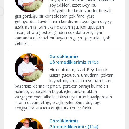
söyledikleri, İzzet Bey’i bu
hikâyede, herkesin zarafet timsali
gibi gördüğü bir konsolostan çok farklı yere
getiriyordu. Duyduklarım kendisine duyduğum saygıyı
azaltmamış, tam aksine arttırmıştı. Konuştuğum
insan, etrafa gösterdiğinden çok daha zor, aynı
zamanda da renkli bir hayattan geçmişti çünkü. Çok
çetin sı
...
Gördüklerimiz
Göremediklerimiz (115)
Hiç unutmam, İzzet Bey, birçok
işsizin güçsüzün, umutlarını çoktan
kaybetmiş emeklinin ve tüm ticari
başarısızlıklarına rağmen, gereken parayı bulmaları
halinde, yapacakları büyük işleri anlatmaktan
vazgeçemeyen alkolle ilişkisini iyi tutan hayalperestin
ısrarla devam ettiği, o aşık geleneğine duyduğu
sevgiyi ara sıra icra ettiği türküler ve farklı
...
Gördüklerimiz
Göremediklerimiz (114)