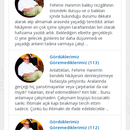
Fehime Hanım’ın balıkçı tezgâhının
önündeki duruşu ve o balıkları
içinde bulunduğu durumu dikkate
alarak alıp almamak arasında yaşadığı tereddüt anları
hikâyenin en çok içime işleyen taraflarından biri olarak
hafızama yazıldı artık. Beklediğim elbette gerçekleşti.
O yine gelecek günlerini bir daha düşünmedi ve
yaşadığı anların tadına varmaya çalışt
...
Gördüklerimiz
Göremediklerimiz (113)
Anlattıkları, Fehime Hanım’ın
bendeki hikâyesini derinleştirmeye
fazlasıyla yetiyordu. Aralarında
gerçeği hiç yansıtmayanlar veya çarpıtanlar da var
mıydı? Yalanları, itiraf edemedikleri? Kim bilir... Bunu
anlamaya çalışmadım. Çalışmam büyüyü bozacaktı
sanki. İhtimale açık kapı bırakmayı tercih ettim
sadece. Çünkü bu ihtimalin de ifade edebilecekle
...
Gördüklerimiz
Göremediklerimiz (112)