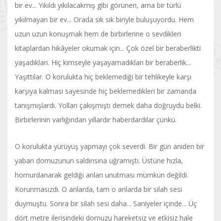
bir ev... Yıkıldı yıkılacakmış gibi görünen, ama bir türlü
yıkılmayan bir ev... Orada sık sık biriyle buluşuyordu. Hem
uzun uzun konuşmak hem de birbirlerine o sevdikleri
kitaplardan hikâyeler okumak için... Çok özel bir beraberlikti
yaşadıkları. Hiç kimseyle yaşayamadıkları bir beraberlik...
Yaşıttılar. O korulukta hiç beklemediği bir tehlikeyle karşı
karşıya kalması sayesinde hiç beklemedikleri bir zamanda
tanışmışlardı. Yolları çakışmıştı demek daha doğruydu belki.
Birbirlerinin varlığından yıllardır haberdardılar çünkü.
O korulukta yürüyüş yapmayı çok severdi. Bir gün aniden bir
yaban domuzunun saldırısına uğramıştı. Üstüne hızla,
homurdanarak geldiği anları unutması mümkün değildi.
Korunmasızdı. O anlarda, tam o anlarda bir silah sesi
duymuştu. Sonra bir silah sesi daha... Saniyeler içinde... Üç
dört metre ilerisindeki domuzu hareketsiz ve etkisiz hale