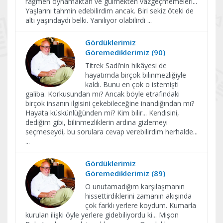
rağmen oynamaktan ve gülmekten vazgeçmemeleri...
Yaşlarını tahmin edebilirdim ancak. Biri sekiz öteki de
altı yaşındaydı belki. Yanılıyor olabilirdi
...
Gördüklerimiz
Göremediklerimiz (90)
Titrek Sadi’nin hikâyesi de
hayatımda birçok bilinmezliğiyle
kaldı. Bunu en çok o istemişti
galiba. Korkusundan mı? Ancak böyle etrafındaki
birçok insanın ilgisini çekebileceğine inandığından mı?
Hayata küskünlüğünden mi? Kim bilir... Kendisini,
dediğim gibi, bilinmezliklerin ardına gizlemeyi
seçmeseydi, bu sorulara cevap verebilirdim herhalde...
...
Gördüklerimiz
Göremediklerimiz (89)
O unutamadığım karşılaşmanın
hissettirdiklerini zamanın akışında
çok farklı yerlere koydum. Kumarla
kurulan ilişki öyle yerlere gidebiliyordu ki... Mişon