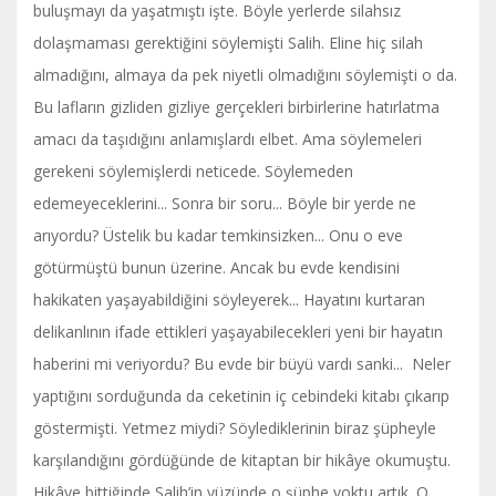
buluşmayı da yaşatmıştı işte. Böyle yerlerde silahsız
dolaşmaması gerektiğini söylemişti Salih. Eline hiç silah
almadığını, almaya da pek niyetli olmadığını söylemişti o da.
Bu lafların gizliden gizliye gerçekleri birbirlerine hatırlatma
amacı da taşıdığını anlamışlardı elbet. Ama söylemeleri
gerekeni söylemişlerdi neticede. Söylemeden
edemeyeceklerini... Sonra bir soru... Böyle bir yerde ne
arıyordu? Üstelik bu kadar temkinsizken... Onu o eve
götürmüştü bunun üzerine. Ancak bu evde kendisini
hakikaten yaşayabildiğini söyleyerek... Hayatını kurtaran
delikanlının ifade ettikleri yaşayabilecekleri yeni bir hayatın
haberini mi veriyordu? Bu evde bir büyü vardı sanki... Neler
yaptığını sorduğunda da ceketinin iç cebindeki kitabı çıkarıp
göstermişti. Yetmez miydi? Söylediklerinin biraz şüpheyle
karşılandığını gördüğünde de kitaptan bir hikâye okumuştu.
Hikâye bittiğinde Salih’in yüzünde o şüphe yoktu artık. O