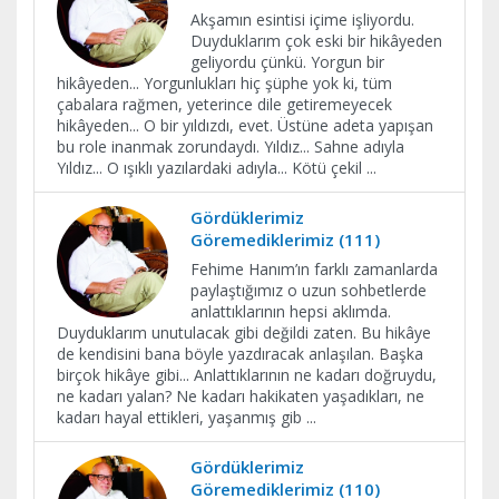
Akşamın esintisi içime işliyordu.
Duyduklarım çok eski bir hikâyeden
geliyordu çünkü. Yorgun bir
hikâyeden... Yorgunlukları hiç şüphe yok ki, tüm
çabalara rağmen, yeterince dile getiremeyecek
hikâyeden... O bir yıldızdı, evet. Üstüne adeta yapışan
bu role inanmak zorundaydı. Yıldız... Sahne adıyla
Yıldız... O ışıklı yazılardaki adıyla... Kötü çekil
...
Gördüklerimiz
Göremediklerimiz (111)
Fehime Hanım’ın farklı zamanlarda
paylaştığımız o uzun sohbetlerde
anlattıklarının hepsi aklımda.
Duyduklarım unutulacak gibi değildi zaten. Bu hikâye
de kendisini bana böyle yazdıracak anlaşılan. Başka
birçok hikâye gibi... Anlattıklarının ne kadarı doğruydu,
ne kadarı yalan? Ne kadarı hakikaten yaşadıkları, ne
kadarı hayal ettikleri, yaşanmış gib
...
Gördüklerimiz
Göremediklerimiz (110)