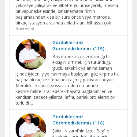
çekmeye çalışarak ve elbette gülümseyerek, mesela
bir vapur iskelesinde, bir sinemada filmin
başlamasından kısa bir süre önce veya metroda,
birkaç istasyon arasında anlattıkları, bilhassa çok
önemsed
...
Gördüklerimiz
Göremediklerimiz (119)
Baş etmekteçok zorlandığı bir
eksiğini örtmek için tutunduğu
‘güçlü erkek’lik yalanına zaman
içinde iyiden iyiye inanmaya başlayan, göz kırpma tiki
başına birkaç kez fena bela açmış palavracı boyacı
Memluk ile ancak sosyalizmden umudunu
kesmemekte ısrar ederek hayata bağlanabilen ve
kendisini sadece yıllarca, lafını, parlak projelerini bir
türlü di
...
Gördüklerimiz
Göremediklerimiz (118)
Şakir, Nizami’nin İzzet Bey’i o
incelmiş sesindeki titremeyle