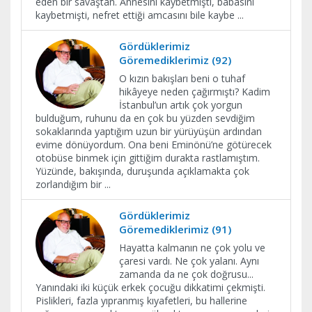
eden bir savaştan. Annesini kaybetmişti, babasını
kaybetmişti, nefret ettiği amcasını bile kaybe
...
Gördüklerimiz
Göremediklerimiz (92)
O kızın bakışları beni o tuhaf
hikâyeye neden çağırmıştı? Kadim
İstanbul’un artık çok yorgun
bulduğum, ruhunu da en çok bu yüzden sevdiğim
sokaklarında yaptığım uzun bir yürüyüşün ardından
evime dönüyordum. Ona beni Eminönü’ne götürecek
otobüse binmek için gittiğim durakta rastlamıştım.
Yüzünde, bakışında, duruşunda açıklamakta çok
zorlandığım bir
...
Gördüklerimiz
Göremediklerimiz (91)
Hayatta kalmanın ne çok yolu ve
çaresi vardı. Ne çok yalanı. Aynı
zamanda da ne çok doğrusu...
Yanındaki iki küçük erkek çocuğu dikkatimi çekmişti.
Pislikleri, fazla yıpranmış kıyafetleri, bu hallerine