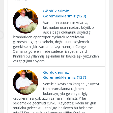
Gördüklerimiz
Göremediklerimiz (128)
Varujan’ın babasının yıllarca,
bıkmadan usanmadan, büyük bir
aşkla bağlı olduğunu söylediği
İstanbul’dan apar topar ayrılarak Marsilya’ya
gitmesinin gerçek sebebi, doğrusunu söylemek
gerekirse hiçbir zaman anlaşılmamıştı. Çengel
Osman’a göre elimizde sadece rivayetler vardı.
Kimileri bu yıllanmış aşkından bir başka aşk yüzünden
vazgeçtiğini söylemi
...
Gördüklerimiz
Göremediklerimiz (127)
Semih’in kayıplara karışan Şaziye’yi
tüm aramalarına rağmen
bulamayışıyla gelen yenilgiyi
kabullenmesi çok uzun zamanını almıştı. Yıllar
beklemekle geçmişti çünkü. Kaybettiği kadın bir gün
mutlaka gelecekti... Yenilgiyi besleyen bu bekleme
miydi? Soruyu pek az konuşabildiğim Suskun