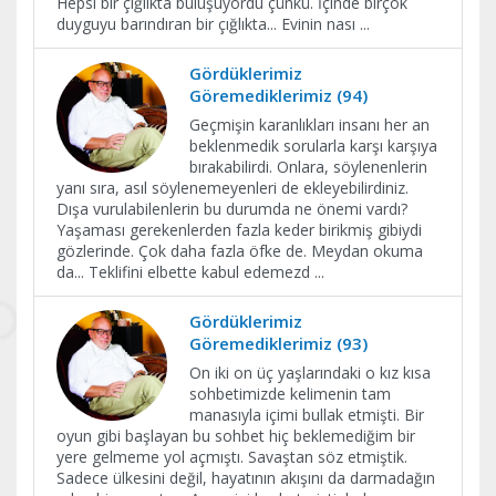
Hepsi bir çığlıkta buluşuyordu çünkü. İçinde birçok
duyguyu barındıran bir çığlıkta... Evinin nası
...
Gördüklerimiz
Göremediklerimiz (94)
Geçmişin karanlıkları insanı her an
beklenmedik sorularla karşı karşıya
bırakabilirdi. Onlara, söylenenlerin
yanı sıra, asıl söylenemeyenleri de ekleyebilirdiniz.
Dışa vurulabilenlerin bu durumda ne önemi vardı?
Yaşaması gerekenlerden fazla keder birikmiş gibiydi
gözlerinde. Çok daha fazla öfke de. Meydan okuma
da... Teklifini elbette kabul edemezd
...
Gördüklerimiz
Göremediklerimiz (93)
On iki on üç yaşlarındaki o kız kısa
sohbetimizde kelimenin tam
manasıyla içimi bullak etmişti. Bir
oyun gibi başlayan bu sohbet hiç beklemediğim bir
yere gelmeme yol açmıştı. Savaştan söz etmiştik.
Sadece ülkesini değil, hayatının akışını da darmadağın