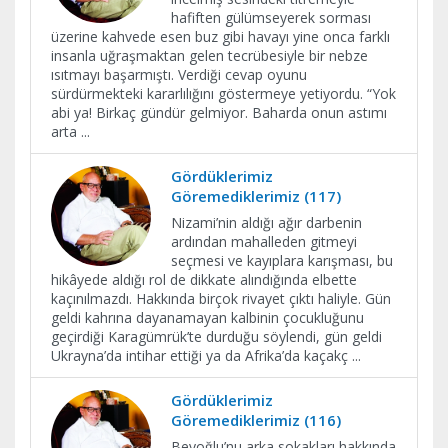
hafiften gülümseyerek sorması
üzerine kahvede esen buz gibi havayı yine onca farklı
insanla uğraşmaktan gelen tecrübesiyle bir nebze
ısıtmayı başarmıştı. Verdiği cevap oyunu
sürdürmekteki kararlılığını göstermeye yetiyordu. “Yok
abi ya! Birkaç gündür gelmiyor. Baharda onun astımı
arta
...
Gördüklerimiz
Göremediklerimiz (117)
Nizami’nin aldığı ağır darbenin
ardından mahalleden gitmeyi
seçmesi ve kayıplara karışması, bu
hikâyede aldığı rol de dikkate alındığında elbette
kaçınılmazdı. Hakkında birçok rivayet çıktı haliyle. Gün
geldi kahrına dayanamayan kalbinin çocukluğunu
geçirdiği Karagümrük’te durduğu söylendi, gün geldi
Ukrayna’da intihar ettiği ya da Afrika’da kaçakç
...
Gördüklerimiz
Göremediklerimiz (116)
Beyoğlu’nu arka sokakları hakkında