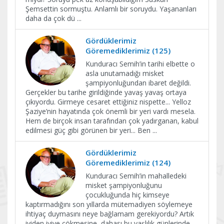
Şemsettin sormuştu. Anlamlı bir soruydu. Yaşananları
daha da çok dü
...
Gördüklerimiz
Göremediklerimiz (125)
Kunduracı Semih’in tarihi elbette o
asla unutamadığı misket
şampiyonluğundan ibaret değildi.
Gerçekler bu tarihe girildiğinde yavaş yavaş ortaya
çıkıyordu. Girmeye cesaret ettiğiniz nispette... Yelloz
Şaziye’nin hayatında çok önemli bir yeri vardı mesela.
Hem de birçok insan tarafından çok yadırganan, kabul
edilmesi güç gibi görünen bir yeri... Ben
...
Gördüklerimiz
Göremediklerimiz (124)
Kunduracı Semih’in mahalledeki
misket şampiyonluğunu
çocukluğunda hiç kimseye
kaptırmadığını son yıllarda mütemadiyen söylemeye
ihtiyaç duymasını neye bağlamam gerekiyordu? Artık
iyiden iyiye çökmesine, dahası bu yaşlılık günlerinde