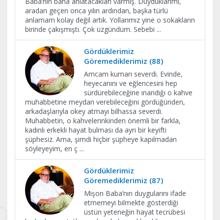
Baba’nın bana anlatacakları varmış. Duyduklarımı,
aradan geçen onca yılın ardından, başka türlü
anlamam kolay değil artık. Yollarımız yine o sokakların
birinde çakışmıştı. Çok üzgündüm. Sebebi
...
Gördüklerimiz
Göremediklerimiz (88)
Amcam kumarı severdi. Evinde,
heyecanını ve eğlencesini hep
sürdürebileceğine inandığı o kahve
muhabbetine meydan verebileceğini gördüğünden,
arkadaşlarıyla okey atmayı bilhassa severdi.
Muhabbetin, o kahvelerinkinden önemli bir farkla,
kadınlı erkekli hayat bulması da ayrı bir keyifti
şüphesiz. Ama, şimdi hiçbir şüpheye kapılmadan
söyleyeyim, en ç
...
Gördüklerimiz
Göremediklerimiz (87)
Mişon Baba’nın duygularını ifade
etmemeyi bilmekte gösterdiği
üstün yeteneğin hayat tecrübesi