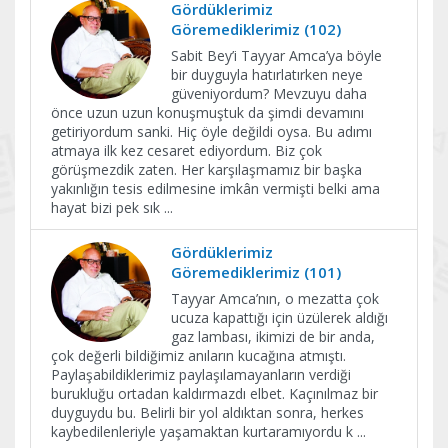
Gördüklerimiz
Göremediklerimiz (102)
Sabit Bey’i Tayyar Amca’ya böyle
bir duyguyla hatırlatırken neye
güveniyordum? Mevzuyu daha
önce uzun uzun konuşmuştuk da şimdi devamını
getiriyordum sanki. Hiç öyle değildi oysa. Bu adımı
atmaya ilk kez cesaret ediyordum. Biz çok
görüşmezdik zaten. Her karşılaşmamız bir başka
yakınlığın tesis edilmesine imkân vermişti belki ama
hayat bizi pek sık
...
Gördüklerimiz
Göremediklerimiz (101)
Tayyar Amca’nın, o mezatta çok
ucuza kapattığı için üzülerek aldığı
gaz lambası, ikimizi de bir anda,
çok değerli bildiğimiz anıların kucağına atmıştı.
Paylaşabildiklerimiz paylaşılamayanların verdiği
burukluğu ortadan kaldırmazdı elbet. Kaçınılmaz bir
duyguydu bu. Belirli bir yol aldıktan sonra, herkes
kaybedilenleriyle yaşamaktan kurtaramıyordu k
...