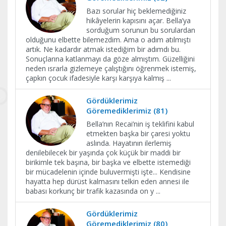
Bazı sorular hiç beklemediğiniz
hikâyelerin kapısını açar. Bella’ya
sorduğum sorunun bu sorulardan
olduğunu elbette bilemezdim. Ama o adım atılmıştı
artık. Ne kadardır atmak istediğim bir adımdı bu.
Sonuçlarına katlanmayı da göze almıştım. Güzelliğini
neden ısrarla gizlemeye çalıştığını öğrenmek istemiş,
çapkın çocuk ifadesiyle karşı karşıya kalmış
...
Gördüklerimiz
Göremediklerimiz (81)
Bella’nın Recai’nin iş teklifini kabul
etmekten başka bir çaresi yoktu
aslında. Hayatının ilerlemiş
denilebilecek bir yaşında çok küçük bir maddi bir
birikimle tek başına, bir başka ve elbette istemediği
bir mücadelenin içinde buluvermişti işte... Kendisine
hayatta hep dürüst kalmasını telkin eden annesi ile
babası korkunç bir trafik kazasında on y
...
Gördüklerimiz
Göremediklerimiz (80)