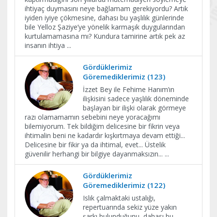
ihtiyaç duymasını neye bağlamam gerekiyordu? Artık
iyiden iyiye çökmesine, dahası bu yaşlılık günlerinde
bile Yelloz Şaziye’ye yönelik karmaşık duygularından
kurtulamamasına mı? Kundura tamirine artık pek az
insanın ihtiya
...
Gördüklerimiz
Göremediklerimiz (123)
İzzet Bey ile Fehime Hanım’ın
ilişkisini sadece yaşlılık döneminde
başlayan bir ilişki olarak görmeye
razı olamamamın sebebini neye yoracağımı
bilemiyorum. Tek bildiğim delicesine bir fikrin veya
ihtimalin beni ne kadardır kışkırtmaya devam ettiği...
Delicesine bir fikir ya da ihtimal, evet... Üstelik
güvenilir herhangi bir bilgiye dayanmaksızın...
...
Gördüklerimiz
Göremediklerimiz (122)
Islık çalmaktaki ustalığı,
repertuarında sekiz yüze yakın
şarkı bulunduğunu, dahası bu