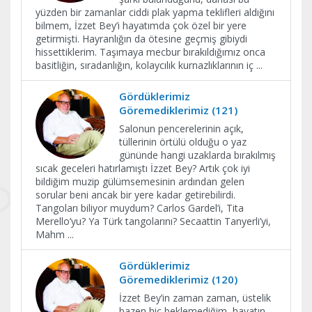
yüzden bir zamanlar ciddi plak yapma teklifleri aldığını
bilmem, İzzet Bey’i hayatımda çok özel bir yere
getirmişti. Hayranlığın da ötesine geçmiş gibiydi
hissettiklerim. Taşımaya mecbur bırakıldığımız onca
basitliğin, sıradanlığın, kolaycılık kurnazlıklarının iç
...
Gördüklerimiz
Göremediklerimiz (121)
Salonun pencerelerinin açık,
tüllerinin örtülü olduğu o yaz
gününde hangi uzaklarda bırakılmış
sıcak geceleri hatırlamıştı İzzet Bey? Artık çok iyi
bildiğim muzip gülümsemesinin ardından gelen
sorular beni ancak bir yere kadar getirebilirdi.
Tangoları biliyor muydum? Carlos Gardel’i, Tita
Merello’yu? Ya Türk tangolarını? Secaattin Tanyerli’yi,
Mahm
...
Gördüklerimiz
Göremediklerimiz (120)
İzzet Bey’in zaman zaman, üstelik
bazen hiç beklemediğim, hayatın