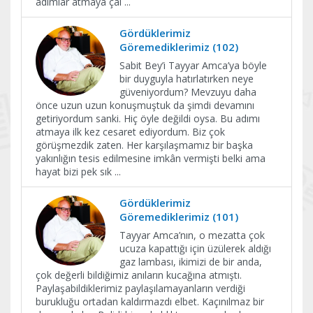
adımlar atmaya çal
...
Gördüklerimiz
Göremediklerimiz (102)
Sabit Bey’i Tayyar Amca’ya böyle
bir duyguyla hatırlatırken neye
güveniyordum? Mevzuyu daha
önce uzun uzun konuşmuştuk da şimdi devamını
getiriyordum sanki. Hiç öyle değildi oysa. Bu adımı
atmaya ilk kez cesaret ediyordum. Biz çok
görüşmezdik zaten. Her karşılaşmamız bir başka
yakınlığın tesis edilmesine imkân vermişti belki ama
hayat bizi pek sık
...
Gördüklerimiz
Göremediklerimiz (101)
Tayyar Amca’nın, o mezatta çok
ucuza kapattığı için üzülerek aldığı
gaz lambası, ikimizi de bir anda,
çok değerli bildiğimiz anıların kucağına atmıştı.
Paylaşabildiklerimiz paylaşılamayanların verdiği
burukluğu ortadan kaldırmazdı elbet. Kaçınılmaz bir