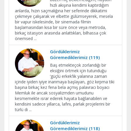
hızlı akışına kendimi kaptırdığım
anlarda, hızın saçmalığına her seferinde dikkatimi
çekmeye çalışarak ve elbette gülümseyerek, mesela
bir vapur iskelesinde, bir sinemada filmin
başlamasından kısa bir süre önce veya metroda,
birkaç istasyon arasında anlattıkları, bilhassa çok
önemsed
...
Gördüklerimiz
Göremediklerimiz (119)
Baş etmekteçok zorlandığı bir
eksiğini örtmek için tutunduğu
‘güçlü erkek’lik yalanına zaman
içinde iyiden iyiye inanmaya başlayan, göz kırpma tiki
başına birkaç kez fena bela açmış palavracı boyacı
Memluk ile ancak sosyalizmden umudunu
kesmemekte ısrar ederek hayata bağlanabilen ve
kendisini sadece yıllarca, lafını, parlak projelerini bir
türlü di
...
Gördüklerimiz
Göremediklerimiz (118)