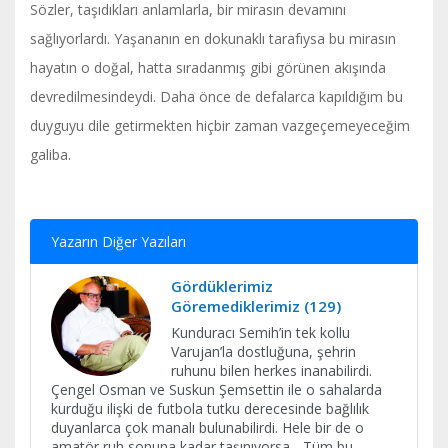
Sözler, taşıdıkları anlamlarla, bir mirasın devamını
sağlıyorlardı. Yaşananın en dokunaklı tarafıysa bu mirasın
hayatın o doğal, hatta sıradanmış gibi görünen akışında
devredilmesindeydi. Daha önce de defalarca kapıldığım bu
duyguyu dile getirmekten hiçbir zaman vazgeçemeyeceğim
galiba.
Yazarın Diğer Yazıları
Gördüklerimiz
Göremediklerimiz (129)
Kunduracı Semih’in tek kollu
Varujan’la dostluğuna, şehrin
ruhunu bilen herkes inanabilirdi.
Çengel Osman ve Suskun Şemsettin ile o sahalarda
kurduğu ilişki de futbola tutku derecesinde bağlılık
duyanlarca çok manalı bulunabilirdi. Hele bir de o
amatör ruh sonuna kadar taşınıyorsa... Tüm bu