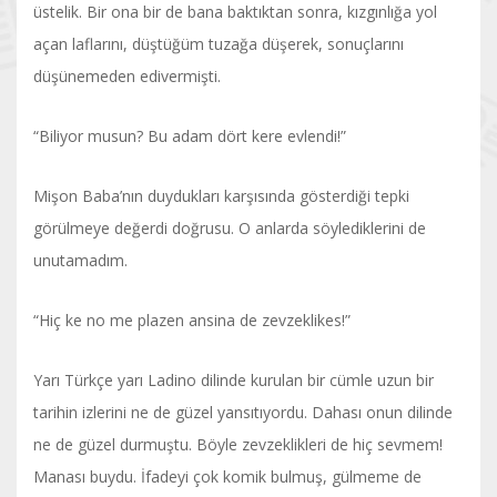
üstelik. Bir ona bir de bana baktıktan sonra, kızgınlığa yol
açan laflarını, düştüğüm tuzağa düşerek, sonuçlarını
düşünemeden edivermişti.
“Biliyor musun? Bu adam dört kere evlendi!”
Mişon Baba’nın duydukları karşısında gösterdiği tepki
görülmeye değerdi doğrusu. O anlarda söylediklerini de
unutamadım.
“Hiç ke no me plazen ansina de zevzeklikes!”
Yarı Türkçe yarı Ladino dilinde kurulan bir cümle uzun bir
tarihin izlerini ne de güzel yansıtıyordu. Dahası onun dilinde
ne de güzel durmuştu. Böyle zevzeklikleri de hiç sevmem!
Manası buydu. İfadeyi çok komik bulmuş, gülmeme de