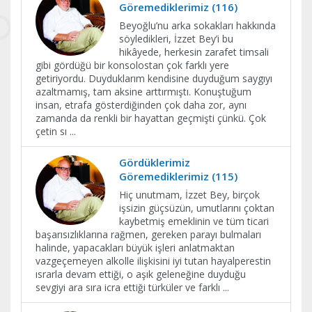
Göremediklerimiz (116)
Beyoğlu’nu arka sokakları hakkında
söyledikleri, İzzet Bey’i bu
hikâyede, herkesin zarafet timsali
gibi gördüğü bir konsolostan çok farklı yere
getiriyordu. Duyduklarım kendisine duyduğum saygıyı
azaltmamış, tam aksine arttırmıştı. Konuştuğum
insan, etrafa gösterdiğinden çok daha zor, aynı
zamanda da renkli bir hayattan geçmişti çünkü. Çok
çetin sı
...
Gördüklerimiz
Göremediklerimiz (115)
Hiç unutmam, İzzet Bey, birçok
işsizin güçsüzün, umutlarını çoktan
kaybetmiş emeklinin ve tüm ticari
başarısızlıklarına rağmen, gereken parayı bulmaları
halinde, yapacakları büyük işleri anlatmaktan
vazgeçemeyen alkolle ilişkisini iyi tutan hayalperestin
ısrarla devam ettiği, o aşık geleneğine duyduğu
sevgiyi ara sıra icra ettiği türküler ve farklı
...