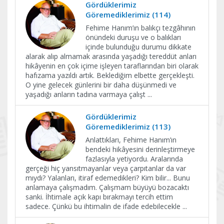
Gördüklerimiz
Göremediklerimiz (114)
Fehime Hanım’ın balıkçı tezgâhının
önündeki duruşu ve o balıkları
içinde bulunduğu durumu dikkate
alarak alıp almamak arasında yaşadığı tereddüt anları
hikâyenin en çok içime işleyen taraflarından biri olarak
hafızama yazıldı artık. Beklediğim elbette gerçekleşti.
O yine gelecek günlerini bir daha düşünmedi ve
yaşadığı anların tadına varmaya çalışt
...
Gördüklerimiz
Göremediklerimiz (113)
Anlattıkları, Fehime Hanım’ın
bendeki hikâyesini derinleştirmeye
fazlasıyla yetiyordu. Aralarında
gerçeği hiç yansıtmayanlar veya çarpıtanlar da var
mıydı? Yalanları, itiraf edemedikleri? Kim bilir... Bunu
anlamaya çalışmadım. Çalışmam büyüyü bozacaktı
sanki. İhtimale açık kapı bırakmayı tercih ettim
sadece. Çünkü bu ihtimalin de ifade edebilecekle
...