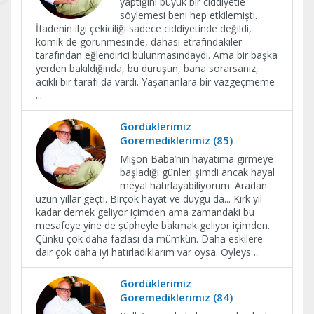
yaptığını büyük bir ciddiyetle
söylemesi beni hep etkilemişti.
İfadenin ilgi çekiciliği sadece ciddiyetinde değildi,
komik de görünmesinde, dahası etrafındakiler
tarafından eğlendirici bulunmasındaydı. Ama bir başka
yerden bakıldığında, bu duruşun, bana sorarsanız,
acıklı bir tarafı da vardı. Yaşananlara bir vazgeçmeme
...
Gördüklerimiz
Göremediklerimiz (85)
Mişon Baba’nın hayatıma girmeye
başladığı günleri şimdi ancak hayal
meyal hatırlayabiliyorum. Aradan
uzun yıllar geçti. Birçok hayat ve duygu da... Kırk yıl
kadar demek geliyor içimden ama zamandaki bu
mesafeye yine de şüpheyle bakmak geliyor içimden.
Çünkü çok daha fazlası da mümkün. Daha eskilere
dair çok daha iyi hatırladıklarım var oysa. Öyleys
...
Gördüklerimiz
Göremediklerimiz (84)