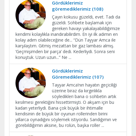
Gördüklerimiz
göremediklerimiz (108)
Çayın kokusu güzeldi, evet. Tadı da
güzeldi. Sohbete başlamak için
gereken havayı yakalayabildiğimize
kendimi kolaylıkla inandırabilirdim. En iyi ilk adımın en
kolay adım olabileceğine de... “Dün Tayyar Amca ile
karşılaştım. Gitmiş mezattan bir gaz lambası almış.
‘Geçmişimden bir parça’ dedi. Kederliydi. Sonra seni
konuştuk. Uzun uzun...” Ne
...
Gördüklerimiz
Göremediklerimiz (107)
Tayyar Amca’nın hayatın geçiciliği
üzerine biraz da kırgınlıkla
söyledikleri bana o sohbetin artık
kesilmesi gerektiğini hissettirmişti. O akşam için bu
kadarı yeterliydi. Bana çok büyük bir ihtimalle
kendisinin de büyük bir oyunun rollerinden birini
yıllarca oynadığını söylemek istiyordu. Sandığımın ve
görebildiğimin aksine, bu rolün, başka roller
...