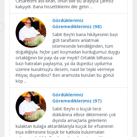
Cesaretimi asıl kıran, onun bile bu arayışta çaresiz
kalışıydı. Bana hissettiklerini dile getiri
...
Gördüklerimiz
Göremediklerimiz (98)
Sabit Bey’in bana hikâyesinin bazı
gizli taraflarını anlatmak
istemesinde kendiliğinden, tüm
doğallığıyla, hiçbir şart koşmadan kurduğumuz duygu
ortaklığının bir payı da var mıydı? Ortaklık bilhassa
bazı hatıraları paylaşma, ya da düpedüz uydurma
üzerine kurulmuştu desem, nasıl bir tepki vermeye
ihtiyaç duyardınız? Ben aramızda kurulan bu gönül
köp
...
Gördüklerimiz
Göremediklerimiz (97)
Sabit Bey’in o küçük terzi
dükkânına elbise diktirmenin çok
dışında amaçlarla gelenlerin
kulaktan kulağa aktardıklarıyla küçük bir efsanenin
inşa edilmesine büyük bir katkıda bulunmaları