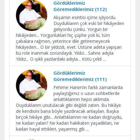
Gördüklerimiz
Göremediklerimiz (112)
Akşamın esintisi içime işliyordu.
Duyduklarım çok eski bir hikâyeden
geliyordu çünkü. Yorgun bir
hikâyeden... Yorgunlukları hiç şüphe yok ki, tüm
çabalara rağmen, yeterince dile getiremeyecek
hikâyeden... O bir yıldızdı, evet. Üstüne adeta yapışan
bu role inanmak zorundaydı. Yıldız... Sahne adıyla
Yıldız... O ışıklı yazılardaki adıyla... Kötü çekil
...
Gördüklerimiz
Göremediklerimiz (111)
Fehime Hanım’ın farklı zamanlarda
paylaştığımız o uzun sohbetlerde
anlattıklarının hepsi aklımda.
Duyduklarım unutulacak gibi değildi zaten. Bu hikâye
de kendisini bana böyle yazdıracak anlaşılan. Başka
birçok hikâye gibi... Anlattıklarının ne kadarı doğruydu,
ne kadarı yalan? Ne kadarı hakikaten yaşadıkları, ne
kadarı hayal ettikleri, yaşanmış gib
...