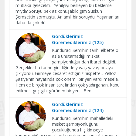
mutlaka gelecekti... Yenilgiyi besleyen bu bekleme
miydi? Soruyu pek az konuşabildiğim Suskun
Şemsettin sormuştu. Anlamlı bir soruydu. Yaşananları
daha da çok dü
...
Gördüklerimiz
Göremediklerimiz (125)
Kunduracı Semih’in tarihi elbette o
asla unutamadığı misket
şampiyonluğundan ibaret değildi.
Gerçekler bu tarihe girildiğinde yavaş yavaş ortaya
çıkıyordu. Girmeye cesaret ettiğiniz nispette... Yelloz
Şaziye’nin hayatında çok önemli bir yeri vardı mesela.
Hem de birçok insan tarafından çok yadırganan, kabul
edilmesi güç gibi görünen bir yeri... Ben
...
Gördüklerimiz
Göremediklerimiz (124)
Kunduracı Semih’in mahalledeki
misket şampiyonluğunu
çocukluğunda hiç kimseye
kaptırmadığını son yıllarda mütemadiyen söylemeye