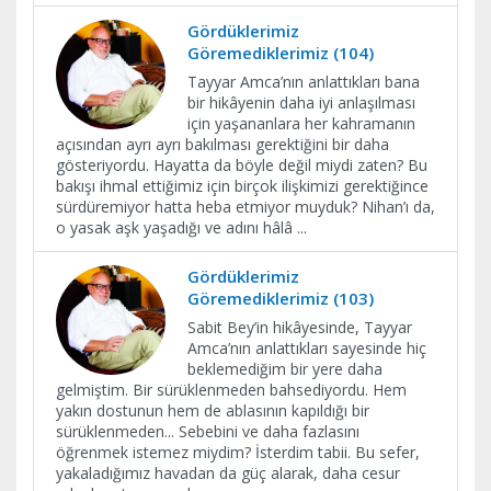
Gördüklerimiz
Göremediklerimiz (104)
Tayyar Amca’nın anlattıkları bana
bir hikâyenin daha iyi anlaşılması
için yaşananlara her kahramanın
açısından ayrı ayrı bakılması gerektiğini bir daha
gösteriyordu. Hayatta da böyle değil miydi zaten? Bu
bakışı ihmal ettiğimiz için birçok ilişkimizi gerektiğince
sürdüremiyor hatta heba etmiyor muyduk? Nihan’ı da,
o yasak aşk yaşadığı ve adını hâlâ
...
Gördüklerimiz
Göremediklerimiz (103)
Sabit Bey’in hikâyesinde, Tayyar
Amca’nın anlattıkları sayesinde hiç
beklemediğim bir yere daha
gelmiştim. Bir sürüklenmeden bahsediyordu. Hem
yakın dostunun hem de ablasının kapıldığı bir
sürüklenmeden... Sebebini ve daha fazlasını
öğrenmek istemez miydim? İsterdim tabii. Bu sefer,
yakaladığımız havadan da güç alarak, daha cesur