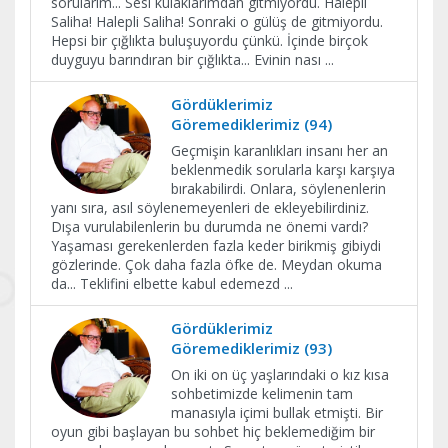
sorularım... Sesi kulaklarımdan gitmiyordu. Halepli
Saliha! Halepli Saliha! Sonraki o gülüş de gitmiyordu.
Hepsi bir çığlıkta buluşuyordu çünkü. İçinde birçok
duyguyu barındıran bir çığlıkta... Evinin nası
...
Gördüklerimiz
Göremediklerimiz (94)
Geçmişin karanlıkları insanı her an
beklenmedik sorularla karşı karşıya
bırakabilirdi. Onlara, söylenenlerin
yanı sıra, asıl söylenemeyenleri de ekleyebilirdiniz.
Dışa vurulabilenlerin bu durumda ne önemi vardı?
Yaşaması gerekenlerden fazla keder birikmiş gibiydi
gözlerinde. Çok daha fazla öfke de. Meydan okuma
da... Teklifini elbette kabul edemezd
...
Gördüklerimiz
Göremediklerimiz (93)
On iki on üç yaşlarındaki o kız kısa
sohbetimizde kelimenin tam
manasıyla içimi bullak etmişti. Bir
oyun gibi başlayan bu sohbet hiç beklemediğim bir