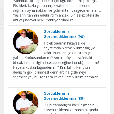
Yanındaki iki küçük erkek çocuğu dikkatimi çekmişti.
Pislikleri, fazla yıpranmış kıyafetleri, bu hallerine
rağmen oynamaktan ve gülmekten vazgeçmemeleri...
Yaşlarını tahmin edebilirdim ancak. Biri sekiz öteki de
altı yaşındaydı belki. Yanılıyor olabilirdi
...
Gördüklerimiz
Göremediklerimiz (90)
Titrek Sadi’nin hikâyesi de
hayatımda birçok bilinmezliğiyle
kaldı. Bunu en çok o istemişti
galiba. Korkusundan mı? Ancak böyle etrafındaki
birçok insanın ilgisini çekebileceğine inandığından mı?
Hayata küskünlüğünden mi? Kim bilir... Kendisini,
dediğim gibi, bilinmezliklerin ardına gizlemeyi
seçmeseydi, bu sorulara cevap verebilirdim herhalde...
...
Gördüklerimiz
Göremediklerimiz (89)
O unutamadığım karşılaşmanın
hissettirdiklerini zamanın akışında