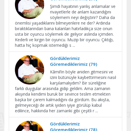
Şimdi hayatının yanlış anlamalar ve
rivayetlerle de anlam kazandığını
söylemem neyi değiştirir? Daha da
önemlisi yaşadıklarını bilmeyenlere ne der? Ardında
bıraktıklarından bana kalanları hatırladıkça size onun
usta bir oyuncu söylemek de geliyor aslında içimden.
Kederli ve kırgın bir oyuncu. Muzip bir oyuncu. Çıktığı,
hatta hiç kopmak istemediği s
...
Gördüklerimiz
Göremediklerimiz (79)
Kâmil’in böyle aniden gitmesini ve
izini bütünüyle kaybettirmesini nasıl
karşılamalıydım? Bir süreliğine
farklı duygular arasında gidip geldim. Ama zamanın
akışında kendimi buruk bir sevince teslim etmekten
başka bir çarem kalmadığını da gördüm. Bu akışta,
gelmeyeceği de artık iyiden iyiye görülüp kabul
edilince, hakkında her zamanki gibi çeşitli r
...
Gördüklerimiz
Göremediklerimiz (78)