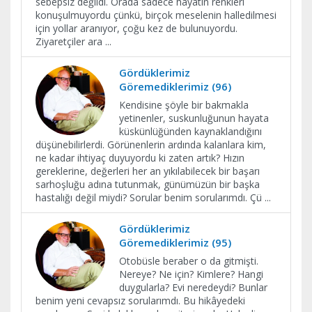
sebepsiz değildi. Orada sadece hayatın renkleri
konuşulmuyordu çünkü, birçok meselenin halledilmesi
için yollar aranıyor, çoğu kez de bulunuyordu.
Ziyaretçiler ara
...
Gördüklerimiz
Göremediklerimiz (96)
Kendisine şöyle bir bakmakla
yetinenler, suskunluğunun hayata
küskünlüğünden kaynaklandığını
düşünebilirlerdi. Görünenlerin ardında kalanlara kim,
ne kadar ihtiyaç duyuyordu ki zaten artık? Hızın
gereklerine, değerleri her an yıkılabilecek bir başarı
sarhoşluğu adına tutunmak, günümüzün bir başka
hastalığı değil miydi? Sorular benim sorularımdı. Çü
...
Gördüklerimiz
Göremediklerimiz (95)
Otobüsle beraber o da gitmişti.
Nereye? Ne için? Kimlere? Hangi
duygularla? Evi neredeydi? Bunlar
benim yeni cevapsız sorularımdı. Bu hikâyedeki