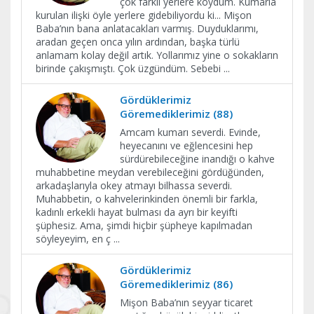
çok farklı yerlere koydum. Kumarla
kurulan ilişki öyle yerlere gidebiliyordu ki... Mişon
Baba’nın bana anlatacakları varmış. Duyduklarımı,
aradan geçen onca yılın ardından, başka türlü
anlamam kolay değil artık. Yollarımız yine o sokakların
birinde çakışmıştı. Çok üzgündüm. Sebebi
...
Gördüklerimiz
Göremediklerimiz (88)
Amcam kumarı severdi. Evinde,
heyecanını ve eğlencesini hep
sürdürebileceğine inandığı o kahve
muhabbetine meydan verebileceğini gördüğünden,
arkadaşlarıyla okey atmayı bilhassa severdi.
Muhabbetin, o kahvelerinkinden önemli bir farkla,
kadınlı erkekli hayat bulması da ayrı bir keyifti
şüphesiz. Ama, şimdi hiçbir şüpheye kapılmadan
söyleyeyim, en ç
...
Gördüklerimiz
Göremediklerimiz (86)
Mişon Baba’nın seyyar ticaret