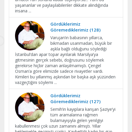
yaşananlar ve paylaşılabilenler dikkate alındığında
insana
...
Gördüklerimiz
Göremediklerimiz (128)
Varujan’ın babasının yıllarca,
bıkmadan usanmadan, büyük bir
aşkla bağlı olduğunu söylediği
İstanbul’dan apar topar ayrılarak Marsilya’ya
gitmesinin gerçek sebebi, doğrusunu söylemek
gerekirse hiçbir zaman anlaşılmamıştı. Çengel
Osman’a göre elimizde sadece rivayetler vardı.
Kimileri bu yıllanmış aşkından bir başka aşk yüzünden
vazgeçtiğini söylemi
...
Gördüklerimiz
Göremediklerimiz (127)
Semih’in kayıplara karışan Şaziye’yi
tüm aramalarına rağmen
bulamayışıyla gelen yenilgiyi
kabullenmesi çok uzun zamanını almıştı. Yıllar
beklemekle geçmişti çünkü. Kaybettiği kadın bir gün