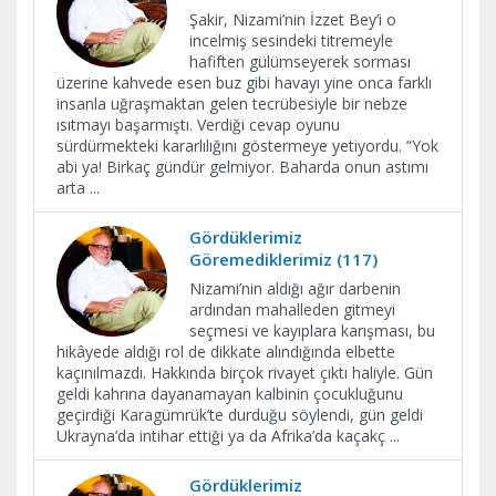
Şakir, Nizami’nin İzzet Bey’i o
incelmiş sesindeki titremeyle
hafiften gülümseyerek sorması
üzerine kahvede esen buz gibi havayı yine onca farklı
insanla uğraşmaktan gelen tecrübesiyle bir nebze
ısıtmayı başarmıştı. Verdiği cevap oyunu
sürdürmekteki kararlılığını göstermeye yetiyordu. “Yok
abi ya! Birkaç gündür gelmiyor. Baharda onun astımı
arta
...
Gördüklerimiz
Göremediklerimiz (117)
Nizami’nin aldığı ağır darbenin
ardından mahalleden gitmeyi
seçmesi ve kayıplara karışması, bu
hikâyede aldığı rol de dikkate alındığında elbette
kaçınılmazdı. Hakkında birçok rivayet çıktı haliyle. Gün
geldi kahrına dayanamayan kalbinin çocukluğunu
geçirdiği Karagümrük’te durduğu söylendi, gün geldi
Ukrayna’da intihar ettiği ya da Afrika’da kaçakç
...
Gördüklerimiz