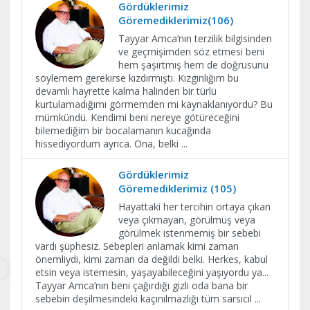
Gördüklerimiz
Göremediklerimiz(106)
Tayyar Amca’nın terzilik bilgisinden
ve geçmişimden söz etmesi beni
hem şaşırtmış hem de doğrusunu
söylemem gerekirse kızdırmıştı. Kızgınlığım bu
devamlı hayrette kalma halinden bir türlü
kurtulamadığımı görmemden mi kaynaklanıyordu? Bu
mümkündü. Kendimi beni nereye götüreceğini
bilemediğim bir bocalamanın kucağında
hissediyordum ayrıca. Ona, belki
...
Gördüklerimiz
Göremediklerimiz (105)
Hayattaki her tercihin ortaya çıkan
veya çıkmayan, görülmüş veya
görülmek istenmemiş bir sebebi
vardı şüphesiz. Sebepleri anlamak kimi zaman
önemliydi, kimi zaman da değildi belki. Herkes, kabul
etsin veya istemesin, yaşayabileceğini yaşıyordu ya...
Tayyar Amca’nın beni çağırdığı gizli oda bana bir
sebebin deşilmesindeki kaçınılmazlığı tüm sarsıcıl
...