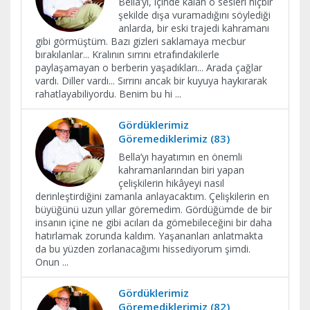
Bella’yı, içinde kalan o sesleri hiçbir
şekilde dışa vuramadığını söylediği
anlarda, bir eski trajedi kahramanı
gibi görmüştüm. Bazı gizleri saklamaya mecbur
bırakılanlar... Kralının sırrını etrafındakilerle
paylaşamayan o berberin yaşadıkları... Arada çağlar
vardı. Diller vardı... Sırrını ancak bir kuyuya haykırarak
rahatlayabiliyordu. Benim bu hi
...
Gördüklerimiz
Göremediklerimiz (83)
Bella’yı hayatımın en önemli
kahramanlarından biri yapan
çelişkilerin hikâyeyi nasıl
derinleştirdiğini zamanla anlayacaktım. Çelişkilerin en
büyüğünü uzun yıllar göremedim. Gördüğümde de bir
insanın içine ne gibi acıları da gömebileceğini bir daha
hatırlamak zorunda kaldım. Yaşananları anlatmakta
da bu yüzden zorlanacağımı hissediyorum şimdi.
Onun
...
Gördüklerimiz
Göremediklerimiz (82)