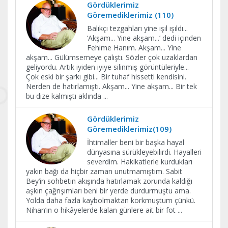
Gördüklerimiz
Göremediklerimiz (110)
Balıkçı tezgahları yine ışıl ışıldı...
‘Akşam... Yine akşam...’ dedi içinden
Fehime Hanım. Akşam... Yine
akşam... Gülümsemeye çalıştı. Sözler çok uzaklardan
geliyordu. Artık iyiden iyiye silinmiş görüntüleriyle...
Çok eski bir şarkı gibi... Bir tuhaf hissetti kendisini.
Nerden de hatırlamıştı. Akşam... Yine akşam... Bir tek
bu dize kalmıştı aklında
...
Gördüklerimiz
Göremediklerimiz(109)
İhtimaller beni bir başka hayal
dünyasına sürükleyebilirdi. Hayalleri
severdim. Hakikatlerle kurdukları
yakın bağı da hiçbir zaman unutmamıştım. Sabit
Bey’in sohbetin akışında hatırlamak zorunda kaldığı
aşkın çağrışımları beni bir yerde durdurmuştu ama.
Yolda daha fazla kaybolmaktan korkmuştum çünkü.
Nihan’ın o hikâyelerde kalan günlere ait bir fot
...