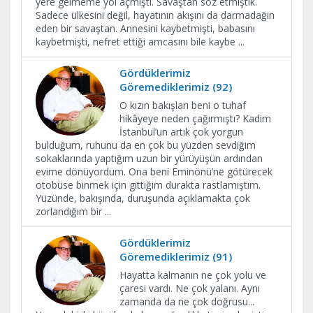
yere gelmeme yol açmıştı. Savaştan söz etmiştik.
Sadece ülkesini değil, hayatının akışını da darmadağın
eden bir savaştan. Annesini kaybetmişti, babasını
kaybetmişti, nefret ettiği amcasını bile kaybe
...
Gördüklerimiz
Göremediklerimiz (92)
O kızın bakışları beni o tuhaf
hikâyeye neden çağırmıştı? Kadim
İstanbul’un artık çok yorgun
bulduğum, ruhunu da en çok bu yüzden sevdiğim
sokaklarında yaptığım uzun bir yürüyüşün ardından
evime dönüyordum. Ona beni Eminönü’ne götürecek
otobüse binmek için gittiğim durakta rastlamıştım.
Yüzünde, bakışında, duruşunda açıklamakta çok
zorlandığım bir
...
Gördüklerimiz
Göremediklerimiz (91)
Hayatta kalmanın ne çok yolu ve
çaresi vardı. Ne çok yalanı. Aynı
zamanda da ne çok doğrusu...