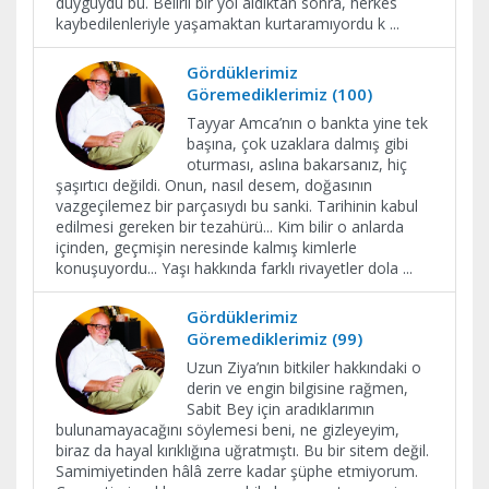
duyguydu bu. Belirli bir yol aldıktan sonra, herkes
kaybedilenleriyle yaşamaktan kurtaramıyordu k
...
Gördüklerimiz
Göremediklerimiz (100)
Tayyar Amca’nın o bankta yine tek
başına, çok uzaklara dalmış gibi
oturması, aslına bakarsanız, hiç
şaşırtıcı değildi. Onun, nasıl desem, doğasının
vazgeçilemez bir parçasıydı bu sanki. Tarihinin kabul
edilmesi gereken bir tezahürü... Kim bilir o anlarda
içinden, geçmişin neresinde kalmış kimlerle
konuşuyordu... Yaşı hakkında farklı rivayetler dola
...
Gördüklerimiz
Göremediklerimiz (99)
Uzun Ziya’nın bitkiler hakkındaki o
derin ve engin bilgisine rağmen,
Sabit Bey için aradıklarımın
bulunamayacağını söylemesi beni, ne gizleyeyim,
biraz da hayal kırıklığına uğratmıştı. Bu bir sitem değil.
Samimiyetinden hâlâ zerre kadar şüphe etmiyorum.