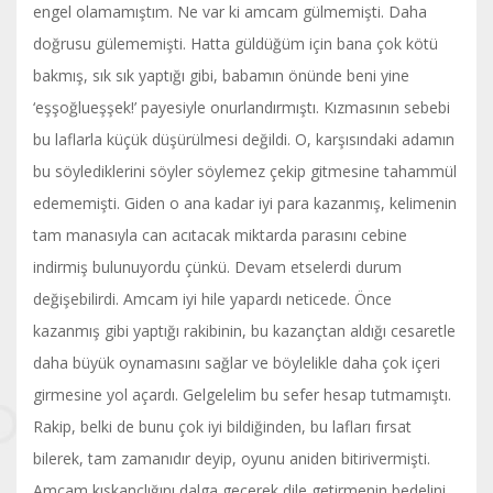
engel olamamıştım. Ne var ki amcam gülmemişti. Daha
doğrusu gülememişti. Hatta güldüğüm için bana çok kötü
bakmış, sık sık yaptığı gibi, babamın önünde beni yine
‘eşşoğlueşşek!’ payesiyle onurlandırmıştı. Kızmasının sebebi
bu laflarla küçük düşürülmesi değildi. O, karşısındaki adamın
bu söylediklerini söyler söylemez çekip gitmesine tahammül
edememişti. Giden o ana kadar iyi para kazanmış, kelimenin
tam manasıyla can acıtacak miktarda parasını cebine
indirmiş bulunuyordu çünkü. Devam etselerdi durum
değişebilirdi. Amcam iyi hile yapardı neticede. Önce
kazanmış gibi yaptığı rakibinin, bu kazançtan aldığı cesaretle
daha büyük oynamasını sağlar ve böylelikle daha çok içeri
girmesine yol açardı. Gelgelelim bu sefer hesap tutmamıştı.
Rakip, belki de bunu çok iyi bildiğinden, bu lafları fırsat
bilerek, tam zamanıdır deyip, oyunu aniden bitirivermişti.
Amcam kıskançlığını dalga geçerek dile getirmenin bedelini