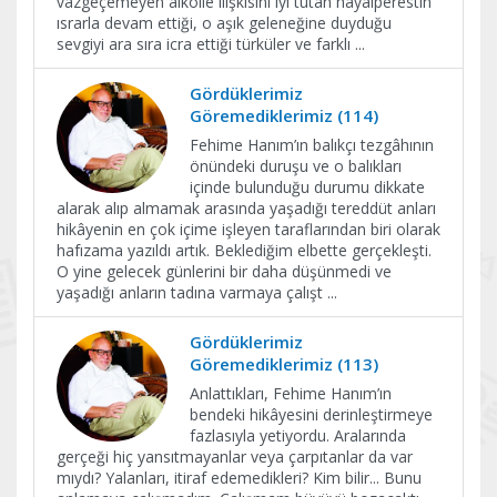
vazgeçemeyen alkolle ilişkisini iyi tutan hayalperestin
ısrarla devam ettiği, o aşık geleneğine duyduğu
sevgiyi ara sıra icra ettiği türküler ve farklı
...
Gördüklerimiz
Göremediklerimiz (114)
Fehime Hanım’ın balıkçı tezgâhının
önündeki duruşu ve o balıkları
içinde bulunduğu durumu dikkate
alarak alıp almamak arasında yaşadığı tereddüt anları
hikâyenin en çok içime işleyen taraflarından biri olarak
hafızama yazıldı artık. Beklediğim elbette gerçekleşti.
O yine gelecek günlerini bir daha düşünmedi ve
yaşadığı anların tadına varmaya çalışt
...
Gördüklerimiz
Göremediklerimiz (113)
Anlattıkları, Fehime Hanım’ın
bendeki hikâyesini derinleştirmeye
fazlasıyla yetiyordu. Aralarında
gerçeği hiç yansıtmayanlar veya çarpıtanlar da var
mıydı? Yalanları, itiraf edemedikleri? Kim bilir... Bunu