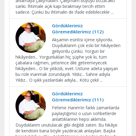
anlamaya çalışmadım. Çalışmam büyüyü bozacaktı
sanki. İhtimale açık kapı bırakmayı tercih ettim
sadece. Çünkü bu ihtimalin de ifade edebilecekle
...
Gördüklerimiz
Göremediklerimiz (112)
Akşamın esintisi içime işliyordu.
Duyduklarım çok eski bir hikâyeden
geliyordu çünkü. Yorgun bir
hikâyeden... Yorgunlukları hiç şüphe yok ki, tüm
çabalara rağmen, yeterince dile getiremeyecek
hikâyeden... O bir yıldızdı, evet. Üstüne adeta yapışan
bu role inanmak zorundaydı. Yıldız... Sahne adıyla
Yıldız... O ışıklı yazılardaki adıyla... Kötü çekil
...
Gördüklerimiz
Göremediklerimiz (111)
Fehime Hanım’ın farklı zamanlarda
paylaştığımız o uzun sohbetlerde
anlattıklarının hepsi aklımda.
Duyduklarım unutulacak gibi değildi zaten. Bu hikâye
de kendisini bana böyle yazdıracak anlaşılan. Başka