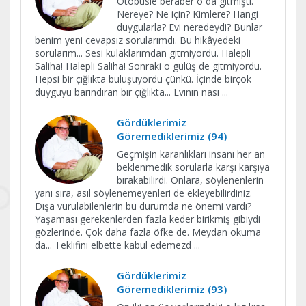
Otobüsle beraber o da gitmişti.
Nereye? Ne için? Kimlere? Hangi
duygularla? Evi neredeydi? Bunlar
benim yeni cevapsız sorularımdı. Bu hikâyedeki
sorularım... Sesi kulaklarımdan gitmiyordu. Halepli
Saliha! Halepli Saliha! Sonraki o gülüş de gitmiyordu.
Hepsi bir çığlıkta buluşuyordu çünkü. İçinde birçok
duyguyu barındıran bir çığlıkta... Evinin nası
...
Gördüklerimiz
Göremediklerimiz (94)
Geçmişin karanlıkları insanı her an
beklenmedik sorularla karşı karşıya
bırakabilirdi. Onlara, söylenenlerin
yanı sıra, asıl söylenemeyenleri de ekleyebilirdiniz.
Dışa vurulabilenlerin bu durumda ne önemi vardı?
Yaşaması gerekenlerden fazla keder birikmiş gibiydi
gözlerinde. Çok daha fazla öfke de. Meydan okuma
da... Teklifini elbette kabul edemezd
...
Gördüklerimiz
Göremediklerimiz (93)