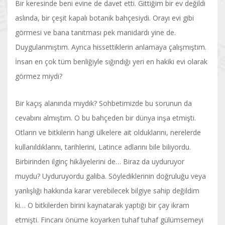
Bir keresinde beni evine de davet etti. Gittiğim bir ev değildi
aslında, bir çeşit kapalı botanik bahçesiydi. Orayı evi gibi
görmesi ve bana tanıtması pek manidardı yine de.
Duygulanmıştım. Ayrıca hissettiklerin anlamaya çalışmıştım.
İnsan en çok tüm benliğiyle sığındığı yeri en hakiki evi olarak
görmez miydi?
Bir kaçış alanında mıydık? Sohbetimizde bu sorunun da
cevabını almıştım. O bu bahçeden bir dünya inşa etmişti.
Otların ve bitkilerin hangi ülkelere ait olduklarını, nerelerde
kullanıldıklarını, tarihlerini, Latince adlarını bile biliyordu.
Birbirinden ilginç hikâyelerini de… Biraz da uyduruyor
muydu? Uyduruyordu galiba. Söylediklerinin doğruluğu veya
yanlışlığı hakkında karar verebilecek bilgiye sahip değildim
ki… O bitkilerden birini kaynatarak yaptığı bir çay ikram
etmişti. Fincanı önüme koyarken tuhaf tuhaf gülümsemeyi