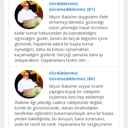
Gördüklerimiz
Göremediklerimiz (87)
Mişon Baba’nın duygularını ifade
etmemeyi bilmekte gösterdiği
üstün yeteneğin hayat tecrübesi
kadar kumar tutkusundan da kaynaklandığını
öğrendiğim günler, benim de birçok değerimi içime
gömerek, hayatımla adeta bir başka kumar
oynadığım, daha da kötüsü oynamaktan
kaçamadığım günlerdi. Gerçeği zamanla daha iyi
anlayacaktım. Dayatılanlara teslim olm
...
Gördüklerimiz
Göremediklerimiz (86)
Mişon Baba’nın seyyar ticaret
yaptığını büyük bir ciddiyetle
söylemesi beni hep etkilemişti.
İfadenin ilgi çekiciliği sadece ciddiyetinde değildi,
komik de görünmesinde, dahası etrafındakiler
tarafından eğlendirici bulunmasındaydı. Ama bir başka
yerden bakıldığında, bu duruşun, bana sorarsanız,
acıklı bir tarafı da vardı. Yaşananlara bir vazgeçmeme