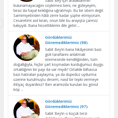
Sabit Bey için aradıklarımın
bulunamayacağını söylemesi beni, ne gizleyeyim,
biraz da hayal kırıklığına uğratmıştı. Bu bir sitem değil.
Samimiyetinden hâlâ zerre kadar şüphe etmiyorum.
Cesaretimi asıl kıran, onun bile bu arayışta çaresiz
kalışıydı. Bana hissettiklerini dile getiri
...
Gördüklerimiz
Göremediklerimiz (98)
Sabit Bey’in bana hikâyesinin bazı
gizli taraflarını anlatmak
istemesinde kendiliğinden, tüm
doğallığıyla, hiçbir şart koşmadan kurduğumuz duygu
ortaklığının bir payı da var mıydı? Ortaklık bilhassa
bazı hatıraları paylaşma, ya da düpedüz uydurma
üzerine kurulmuştu desem, nasıl bir tepki vermeye
ihtiyaç duyardınız? Ben aramızda kurulan bu gönül
köp
...
Gördüklerimiz
Göremediklerimiz (97)
Sabit Bey’in o küçük terzi