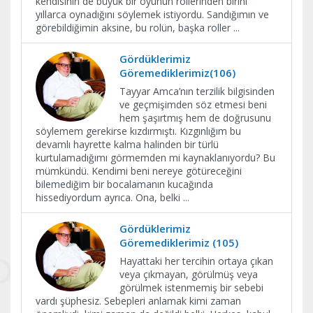
kendisinin de büyük bir oyunun rollerinden birini
yıllarca oynadığını söylemek istiyordu. Sandığımın ve
görebildiğimin aksine, bu rolün, başka roller
...
Gördüklerimiz
Göremediklerimiz(106)
Tayyar Amca’nın terzilik bilgisinden
ve geçmişimden söz etmesi beni
hem şaşırtmış hem de doğrusunu
söylemem gerekirse kızdırmıştı. Kızgınlığım bu
devamlı hayrette kalma halinden bir türlü
kurtulamadığımı görmemden mi kaynaklanıyordu? Bu
mümkündü. Kendimi beni nereye götüreceğini
bilemediğim bir bocalamanın kucağında
hissediyordum ayrıca. Ona, belki
...
Gördüklerimiz
Göremediklerimiz (105)
Hayattaki her tercihin ortaya çıkan
veya çıkmayan, görülmüş veya
görülmek istenmemiş bir sebebi
vardı şüphesiz. Sebepleri anlamak kimi zaman