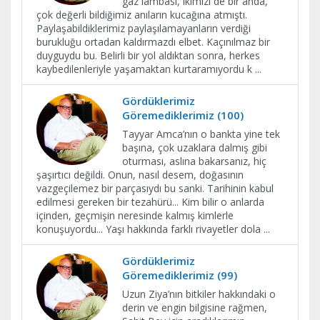
gaz lambası, ikimizi de bir anda,
çok değerli bildiğimiz anıların kucağına atmıştı.
Paylaşabildiklerimiz paylaşılamayanların verdiği
burukluğu ortadan kaldırmazdı elbet. Kaçınılmaz bir
duyguydu bu. Belirli bir yol aldıktan sonra, herkes
kaybedilenleriyle yaşamaktan kurtaramıyordu k
...
Gördüklerimiz
Göremediklerimiz (100)
Tayyar Amca’nın o bankta yine tek
başına, çok uzaklara dalmış gibi
oturması, aslına bakarsanız, hiç
şaşırtıcı değildi. Onun, nasıl desem, doğasının
vazgeçilemez bir parçasıydı bu sanki. Tarihinin kabul
edilmesi gereken bir tezahürü... Kim bilir o anlarda
içinden, geçmişin neresinde kalmış kimlerle
konuşuyordu... Yaşı hakkında farklı rivayetler dola
...
Gördüklerimiz
Göremediklerimiz (99)
Uzun Ziya’nın bitkiler hakkındaki o
derin ve engin bilgisine rağmen,