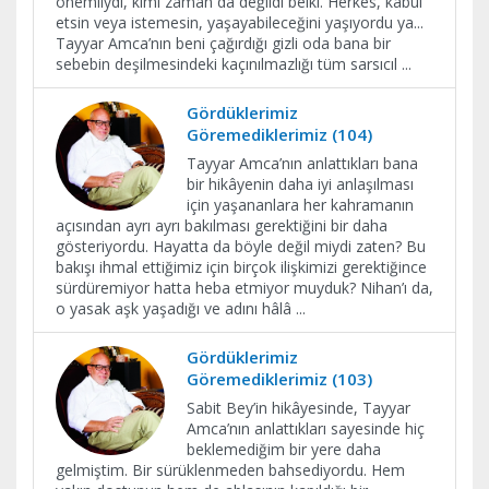
önemliydi, kimi zaman da değildi belki. Herkes, kabul
etsin veya istemesin, yaşayabileceğini yaşıyordu ya...
Tayyar Amca’nın beni çağırdığı gizli oda bana bir
sebebin deşilmesindeki kaçınılmazlığı tüm sarsıcıl
...
Gördüklerimiz
Göremediklerimiz (104)
Tayyar Amca’nın anlattıkları bana
bir hikâyenin daha iyi anlaşılması
için yaşananlara her kahramanın
açısından ayrı ayrı bakılması gerektiğini bir daha
gösteriyordu. Hayatta da böyle değil miydi zaten? Bu
bakışı ihmal ettiğimiz için birçok ilişkimizi gerektiğince
sürdüremiyor hatta heba etmiyor muyduk? Nihan’ı da,
o yasak aşk yaşadığı ve adını hâlâ
...
Gördüklerimiz
Göremediklerimiz (103)
Sabit Bey’in hikâyesinde, Tayyar
Amca’nın anlattıkları sayesinde hiç
beklemediğim bir yere daha
gelmiştim. Bir sürüklenmeden bahsediyordu. Hem