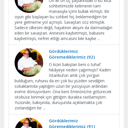
On iki on üç yaşlarındaki o kız kısa
sohbetimizde kelimenin tam
manasıyla içimi bullak etmişti. Bir
oyun gibi başlayan bu sohbet hiç beklemediğim bir
yere gelmeme yol açmıştı. Savaştan söz etmiştik.
Sadece ülkesini değil, hayatının akışını da darmadağın
eden bir savaştan. Annesini kaybetmişti, babasını
kaybetmişti, nefret ettiği amcasını bile kaybe
...
Gördüklerimiz
Göremediklerimiz (92)
O kızın bakışları beni o tuhaf
hikâyeye neden çağırmıştı? Kadim
İstanbul’un artık çok yorgun
bulduğum, ruhunu da en çok bu yüzden sevdiğim
sokaklarında yaptığım uzun bir yürüyüşün ardından
evime dönüyordum. Ona beni Eminönü’ne götürecek
otobüse binmek için gittiğim durakta rastlamıştım.
Yüzünde, bakışında, duruşunda açıklamakta çok
zorlandığım bir
...
Gördüklerimiz
Göremediklerimiz (91)