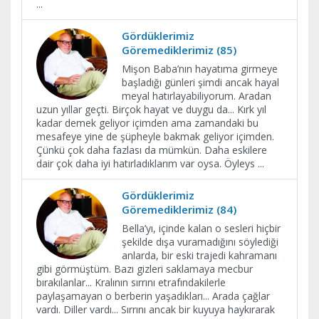
...
Gördüklerimiz
Göremediklerimiz (85)
Mişon Baba’nın hayatıma girmeye
başladığı günleri şimdi ancak hayal
meyal hatırlayabiliyorum. Aradan
uzun yıllar geçti. Birçok hayat ve duygu da... Kırk yıl
kadar demek geliyor içimden ama zamandaki bu
mesafeye yine de şüpheyle bakmak geliyor içimden.
Çünkü çok daha fazlası da mümkün. Daha eskilere
dair çok daha iyi hatırladıklarım var oysa. Öyleys
...
Gördüklerimiz
Göremediklerimiz (84)
Bella’yı, içinde kalan o sesleri hiçbir
şekilde dışa vuramadığını söylediği
anlarda, bir eski trajedi kahramanı
gibi görmüştüm. Bazı gizleri saklamaya mecbur
bırakılanlar... Kralının sırrını etrafındakilerle
paylaşamayan o berberin yaşadıkları... Arada çağlar
vardı. Diller vardı... Sırrını ancak bir kuyuya haykırarak