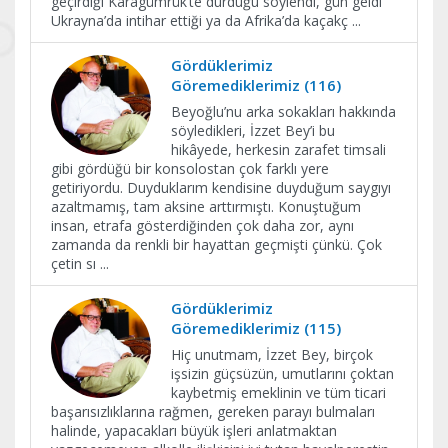
geçirdiği Karagümrük’te durduğu söylendi, gün geldi
Ukrayna’da intihar ettiği ya da Afrika’da kaçakç
...
Gördüklerimiz
Göremediklerimiz (116)
Beyoğlu’nu arka sokakları hakkında
söyledikleri, İzzet Bey’i bu
hikâyede, herkesin zarafet timsali
gibi gördüğü bir konsolostan çok farklı yere
getiriyordu. Duyduklarım kendisine duyduğum saygıyı
azaltmamış, tam aksine arttırmıştı. Konuştuğum
insan, etrafa gösterdiğinden çok daha zor, aynı
zamanda da renkli bir hayattan geçmişti çünkü. Çok
çetin sı
...
Gördüklerimiz
Göremediklerimiz (115)
Hiç unutmam, İzzet Bey, birçok
işsizin güçsüzün, umutlarını çoktan
kaybetmiş emeklinin ve tüm ticari
başarısızlıklarına rağmen, gereken parayı bulmaları
halinde, yapacakları büyük işleri anlatmaktan