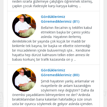
neden ısrarla gizlemeye çalıştığını öğrenmek istemiş,
çapkın çocuk ifadesiyle karşı karşıya kalmış
...
Gördüklerimiz
Göremediklerimiz (81)
Bella’nın Recai’nin iş teklifini kabul
etmekten başka bir çaresi yoktu
aslında. Hayatının ilerlemiş
denilebilecek bir yaşında çok küçük bir maddi bir
birikimle tek başına, bir başka ve elbette istemediği
bir mücadelenin içinde buluvermişti işte... Kendisine
hayatta hep dürüst kalmasını telkin eden annesi ile
babası korkunç bir trafik kazasında on y
...
Gördüklerimiz
Göremediklerimiz (80)
Şimdi hayatının yanlış anlamalar ve
rivayetlerle de anlam kazandığını
söylemem neyi değiştirir? Daha da
önemlisi yaşadıklarını bilmeyenlere ne der? Ardında
bıraktıklarından bana kalanları hatırladıkça size onun
usta bir oyuncu söylemek de geliyor aslında içimden.