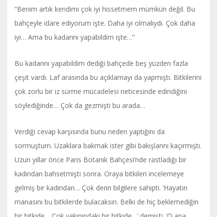
“Benim artık kendimi çok iyi hissetmem mümkün değil. Bu
bahçeyle idare ediyorum işte. Daha iyi olmalıydı. Çok daha
iyi… Ama bu kadarını yapabildim işte…”
Bu kadarını yapabildim dediği bahçede beş yüzden fazla
çeşit vardı. Laf arasında bu açıklamayı da yapmıştı. Bitkilerini
çok zorlu bir iz sürme mücadelesi neticesinde edindiğini
söylediğinde… Çok da gezmişti bu arada…
Verdiği cevap karşısında bunu neden yaptığını da
sormuştum. Uzaklara bakmak ister gibi bakışlarını kaçırmıştı.
Uzun yıllar önce Paris Botanik Bahçesi’nde rastladığı bir
kadından bahsetmişti sonra. Oraya bitkileri incelemeye
gelmiş bir kadından… Çok derin bilgilere sahipti. ‘Hayatın
manasını bu bitkilerde bulacaksın. Belki de hiç beklemediğin
bir bitkide… Çok yakınındaki bir bitkide…’ demişti. ‘O ana