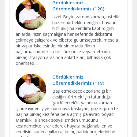
Gördüklerimiz
Göremediklerimiz (120)
İzzet Bey’in zaman zaman, üstelik
bazen hiç beklemediğim, hayatın
hızlı akışına kendimi kaptırdığım
anlarda, hızın saçmalığına her seferinde dikkatimi
çekmeye çalışarak ve elbette gülümseyerek, mesela
bir vapur iskelesinde, bir sinemada filmin
başlamasından kısa bir süre önce veya metroda,
birkaç istasyon arasında anlattıkları, bilhassa çok
önemsed
...
Gördüklerimiz
Göremediklerimiz (119)
Baş etmekteçok zorlandığı bir
eksiğini örtmek için tutunduğu
‘güçlü erkek’lik yalanına zaman
içinde iyiden iyiye inanmaya başlayan, göz kırpma tiki
başına birkaç kez fena bela açmış palavracı boyacı
Memluk ile ancak sosyalizmden umudunu
kesmemekte ısrar ederek hayata bağlanabilen ve
kendisini sadece yıllarca, lafını, parlak projelerini bir