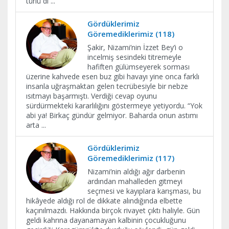
türlü di
...
Gördüklerimiz
Göremediklerimiz (118)
Şakir, Nizami’nin İzzet Bey’i o
incelmiş sesindeki titremeyle
hafiften gülümseyerek sorması
üzerine kahvede esen buz gibi havayı yine onca farklı
insanla uğraşmaktan gelen tecrübesiyle bir nebze
ısıtmayı başarmıştı. Verdiği cevap oyunu
sürdürmekteki kararlılığını göstermeye yetiyordu. “Yok
abi ya! Birkaç gündür gelmiyor. Baharda onun astımı
arta
...
Gördüklerimiz
Göremediklerimiz (117)
Nizami’nin aldığı ağır darbenin
ardından mahalleden gitmeyi
seçmesi ve kayıplara karışması, bu
hikâyede aldığı rol de dikkate alındığında elbette
kaçınılmazdı. Hakkında birçok rivayet çıktı haliyle. Gün
geldi kahrına dayanamayan kalbinin çocukluğunu