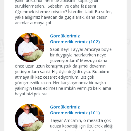
yakın dostunun hem de ablasının kapıldığı bir
sürüklenmeden... Sebebini ve daha fazlasını
öğrenmek istemez miydim? İsterdim tabii. Bu sefer,
yakaladığımız havadan da güç alarak, daha cesur
adımlar atmaya çal
...
Gördüklerimiz
Göremediklerimiz (102)
Sabit Bey’i Tayyar Amca’ya böyle
bir duyguyla hatırlatırken neye
güveniyordum? Mevzuyu daha
önce uzun uzun konuşmuştuk da şimdi devamını
getiriyordum sanki. Hiç öyle değildi oysa. Bu adımı
atmaya ilk kez cesaret ediyordum. Biz çok
görüşmezdik zaten. Her karşılaşmamız bir başka
yakınlığın tesis edilmesine imkân vermişti belki ama
hayat bizi pek sık
...
Gördüklerimiz
Göremediklerimiz (101)
Tayyar Amca’nın, o mezatta çok
ucuza kapattığı için üzülerek aldığı