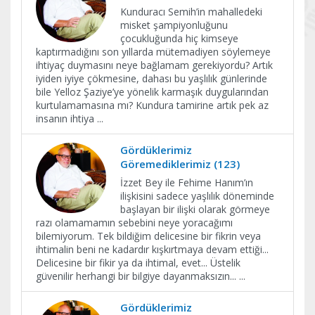
Kunduracı Semih’in mahalledeki
misket şampiyonluğunu
çocukluğunda hiç kimseye
kaptırmadığını son yıllarda mütemadiyen söylemeye
ihtiyaç duymasını neye bağlamam gerekiyordu? Artık
iyiden iyiye çökmesine, dahası bu yaşlılık günlerinde
bile Yelloz Şaziye’ye yönelik karmaşık duygularından
kurtulamamasına mı? Kundura tamirine artık pek az
insanın ihtiya
...
Gördüklerimiz
Göremediklerimiz (123)
İzzet Bey ile Fehime Hanım’ın
ilişkisini sadece yaşlılık döneminde
başlayan bir ilişki olarak görmeye
razı olamamamın sebebini neye yoracağımı
bilemiyorum. Tek bildiğim delicesine bir fikrin veya
ihtimalin beni ne kadardır kışkırtmaya devam ettiği...
Delicesine bir fikir ya da ihtimal, evet... Üstelik
güvenilir herhangi bir bilgiye dayanmaksızın...
...
Gördüklerimiz