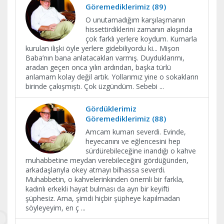
Göremediklerimiz (89)
O unutamadığım karşılaşmanın
hissettirdiklerini zamanın akışında
çok farklı yerlere koydum. Kumarla
kurulan ilişki öyle yerlere gidebiliyordu ki... Mişon
Baba’nın bana anlatacakları varmış. Duyduklarımı,
aradan geçen onca yılın ardından, başka türlü
anlamam kolay değil artık. Yollarımız yine o sokakların
birinde çakışmıştı. Çok üzgündüm. Sebebi
...
Gördüklerimiz
Göremediklerimiz (88)
Amcam kumarı severdi. Evinde,
heyecanını ve eğlencesini hep
sürdürebileceğine inandığı o kahve
muhabbetine meydan verebileceğini gördüğünden,
arkadaşlarıyla okey atmayı bilhassa severdi.
Muhabbetin, o kahvelerinkinden önemli bir farkla,
kadınlı erkekli hayat bulması da ayrı bir keyifti
şüphesiz. Ama, şimdi hiçbir şüpheye kapılmadan
söyleyeyim, en ç
...