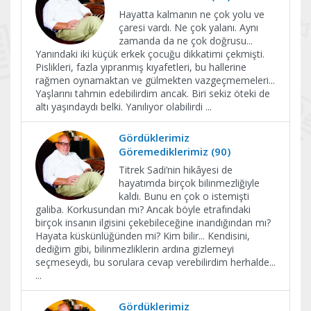
Hayatta kalmanın ne çok yolu ve
çaresi vardı. Ne çok yalanı. Aynı
zamanda da ne çok doğrusu...
Yanındaki iki küçük erkek çocuğu dikkatimi çekmişti.
Pislikleri, fazla yıpranmış kıyafetleri, bu hallerine
rağmen oynamaktan ve gülmekten vazgeçmemeleri...
Yaşlarını tahmin edebilirdim ancak. Biri sekiz öteki de
altı yaşındaydı belki. Yanılıyor olabilirdi
...
Gördüklerimiz
Göremediklerimiz (90)
Titrek Sadi’nin hikâyesi de
hayatımda birçok bilinmezliğiyle
kaldı. Bunu en çok o istemişti
galiba. Korkusundan mı? Ancak böyle etrafındaki
birçok insanın ilgisini çekebileceğine inandığından mı?
Hayata küskünlüğünden mi? Kim bilir... Kendisini,
dediğim gibi, bilinmezliklerin ardına gizlemeyi
seçmeseydi, bu sorulara cevap verebilirdim herhalde...
...
Gördüklerimiz