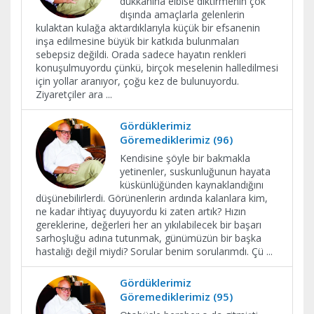
dükkânına elbise diktirmenin çok
dışında amaçlarla gelenlerin
kulaktan kulağa aktardıklarıyla küçük bir efsanenin
inşa edilmesine büyük bir katkıda bulunmaları
sebepsiz değildi. Orada sadece hayatın renkleri
konuşulmuyordu çünkü, birçok meselenin halledilmesi
için yollar aranıyor, çoğu kez de bulunuyordu.
Ziyaretçiler ara
...
Gördüklerimiz
Göremediklerimiz (96)
Kendisine şöyle bir bakmakla
yetinenler, suskunluğunun hayata
küskünlüğünden kaynaklandığını
düşünebilirlerdi. Görünenlerin ardında kalanlara kim,
ne kadar ihtiyaç duyuyordu ki zaten artık? Hızın
gereklerine, değerleri her an yıkılabilecek bir başarı
sarhoşluğu adına tutunmak, günümüzün bir başka
hastalığı değil miydi? Sorular benim sorularımdı. Çü
...
Gördüklerimiz
Göremediklerimiz (95)