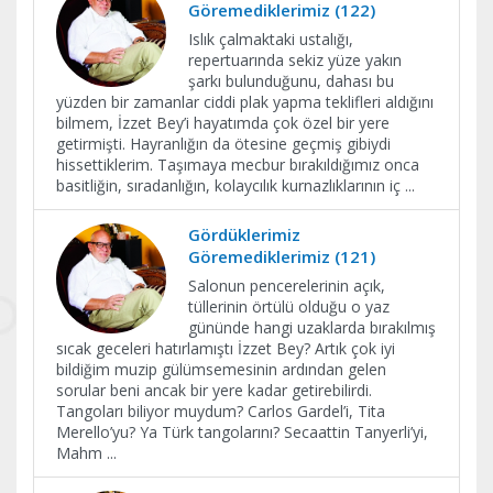
Göremediklerimiz (122)
Islık çalmaktaki ustalığı,
repertuarında sekiz yüze yakın
şarkı bulunduğunu, dahası bu
yüzden bir zamanlar ciddi plak yapma teklifleri aldığını
bilmem, İzzet Bey’i hayatımda çok özel bir yere
getirmişti. Hayranlığın da ötesine geçmiş gibiydi
hissettiklerim. Taşımaya mecbur bırakıldığımız onca
basitliğin, sıradanlığın, kolaycılık kurnazlıklarının iç
...
Gördüklerimiz
Göremediklerimiz (121)
Salonun pencerelerinin açık,
tüllerinin örtülü olduğu o yaz
gününde hangi uzaklarda bırakılmış
sıcak geceleri hatırlamıştı İzzet Bey? Artık çok iyi
bildiğim muzip gülümsemesinin ardından gelen
sorular beni ancak bir yere kadar getirebilirdi.
Tangoları biliyor muydum? Carlos Gardel’i, Tita
Merello’yu? Ya Türk tangolarını? Secaattin Tanyerli’yi,
Mahm
...