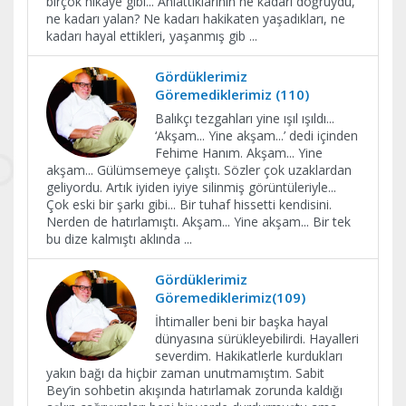
birçok hikâye gibi... Anlattıklarının ne kadarı doğruydu,
ne kadarı yalan? Ne kadarı hakikaten yaşadıkları, ne
kadarı hayal ettikleri, yaşanmış gib
...
Gördüklerimiz
Göremediklerimiz (110)
Balıkçı tezgahları yine ışıl ışıldı...
‘Akşam... Yine akşam...’ dedi içinden
Fehime Hanım. Akşam... Yine
akşam... Gülümsemeye çalıştı. Sözler çok uzaklardan
geliyordu. Artık iyiden iyiye silinmiş görüntüleriyle...
Çok eski bir şarkı gibi... Bir tuhaf hissetti kendisini.
Nerden de hatırlamıştı. Akşam... Yine akşam... Bir tek
bu dize kalmıştı aklında
...
Gördüklerimiz
Göremediklerimiz(109)
İhtimaller beni bir başka hayal
dünyasına sürükleyebilirdi. Hayalleri
severdim. Hakikatlerle kurdukları
yakın bağı da hiçbir zaman unutmamıştım. Sabit
Bey’in sohbetin akışında hatırlamak zorunda kaldığı