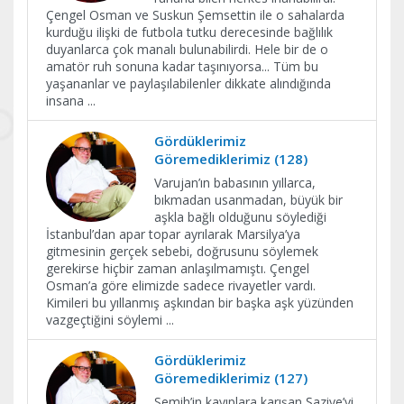
Çengel Osman ve Suskun Şemsettin ile o sahalarda
kurduğu ilişki de futbola tutku derecesinde bağlılık
duyanlarca çok manalı bulunabilirdi. Hele bir de o
amatör ruh sonuna kadar taşınıyorsa... Tüm bu
yaşananlar ve paylaşılabilenler dikkate alındığında
insana
...
Gördüklerimiz
Göremediklerimiz (128)
Varujan’ın babasının yıllarca,
bıkmadan usanmadan, büyük bir
aşkla bağlı olduğunu söylediği
İstanbul’dan apar topar ayrılarak Marsilya’ya
gitmesinin gerçek sebebi, doğrusunu söylemek
gerekirse hiçbir zaman anlaşılmamıştı. Çengel
Osman’a göre elimizde sadece rivayetler vardı.
Kimileri bu yıllanmış aşkından bir başka aşk yüzünden
vazgeçtiğini söylemi
...
Gördüklerimiz
Göremediklerimiz (127)
Semih’in kayıplara karışan Şaziye’yi