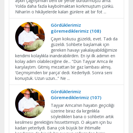
aşkın çağrışımları beni bir yerde durdurmuştu ama.
Yolda daha fazla kaybolmaktan korkmuştum çünkü.
Nihan’ın o hikâyelerde kalan günlere ait bir fot
...
Gördüklerimiz
göremediklerimiz (108)
Çayın kokusu güzeldi, evet. Tadı da
güzeldi. Sohbete başlamak için
gereken havayı yakalayabildiğimize
kendimi kolaylıkla inandırabilirdim. En iyi ilk adımın en
kolay adım olabileceğine de... “Dün Tayyar Amca ile
karşılaştım. Gitmiş mezattan bir gaz lambası almış.
‘Geçmişimden bir parça’ dedi. Kederliydi. Sonra seni
konuştuk. Uzun uzun...” Ne
...
Gördüklerimiz
Göremediklerimiz (107)
Tayyar Amca’nın hayatın geçiciliği
üzerine biraz da kırgınlıkla
söyledikleri bana o sohbetin artık
kesilmesi gerektiğini hissettirmişti. O akşam için bu
kadarı yeterliydi. Bana çok büyük bir ihtimalle