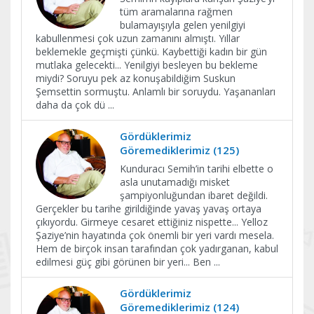
tüm aramalarına rağmen
bulamayışıyla gelen yenilgiyi
kabullenmesi çok uzun zamanını almıştı. Yıllar
beklemekle geçmişti çünkü. Kaybettiği kadın bir gün
mutlaka gelecekti... Yenilgiyi besleyen bu bekleme
miydi? Soruyu pek az konuşabildiğim Suskun
Şemsettin sormuştu. Anlamlı bir soruydu. Yaşananları
daha da çok dü
...
Gördüklerimiz
Göremediklerimiz (125)
Kunduracı Semih’in tarihi elbette o
asla unutamadığı misket
şampiyonluğundan ibaret değildi.
Gerçekler bu tarihe girildiğinde yavaş yavaş ortaya
çıkıyordu. Girmeye cesaret ettiğiniz nispette... Yelloz
Şaziye’nin hayatında çok önemli bir yeri vardı mesela.
Hem de birçok insan tarafından çok yadırganan, kabul
edilmesi güç gibi görünen bir yeri... Ben
...
Gördüklerimiz
Göremediklerimiz (124)