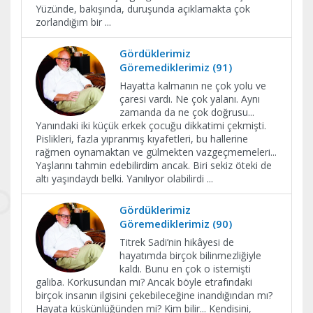
Yüzünde, bakışında, duruşunda açıklamakta çok
zorlandığım bir
...
Gördüklerimiz
Göremediklerimiz (91)
Hayatta kalmanın ne çok yolu ve
çaresi vardı. Ne çok yalanı. Aynı
zamanda da ne çok doğrusu...
Yanındaki iki küçük erkek çocuğu dikkatimi çekmişti.
Pislikleri, fazla yıpranmış kıyafetleri, bu hallerine
rağmen oynamaktan ve gülmekten vazgeçmemeleri...
Yaşlarını tahmin edebilirdim ancak. Biri sekiz öteki de
altı yaşındaydı belki. Yanılıyor olabilirdi
...
Gördüklerimiz
Göremediklerimiz (90)
Titrek Sadi’nin hikâyesi de
hayatımda birçok bilinmezliğiyle
kaldı. Bunu en çok o istemişti
galiba. Korkusundan mı? Ancak böyle etrafındaki
birçok insanın ilgisini çekebileceğine inandığından mı?
Hayata küskünlüğünden mi? Kim bilir... Kendisini,