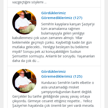
vazgeçtiğini söylemi
...
Gördüklerimiz
Göremediklerimiz (127)
Semih’in kayıplara karışan Şaziye’yi
tüm aramalarına rağmen
bulamayışıyla gelen yenilgiyi
kabullenmesi çok uzun zamanını almıştı. Yıllar
beklemekle geçmişti çünkü. Kaybettiği kadın bir gün
mutlaka gelecekti... Yenilgiyi besleyen bu bekleme
miydi? Soruyu pek az konuşabildiğim Suskun
Şemsettin sormuştu. Anlamlı bir soruydu. Yaşananları
daha da çok dü
...
Gördüklerimiz
Göremediklerimiz (125)
Kunduracı Semih’in tarihi elbette o
asla unutamadığı misket
şampiyonluğundan ibaret değildi.
Gerçekler bu tarihe girildiğinde yavaş yavaş ortaya
çıkıyordu. Girmeye cesaret ettiğiniz nispette... Yelloz
Şaziye’nin hayatında çok önemli bir yeri vardı mesela.