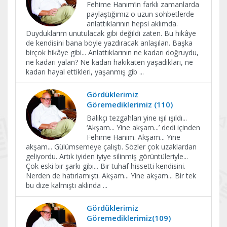
Fehime Hanım’ın farklı zamanlarda
paylaştığımız o uzun sohbetlerde
anlattıklarının hepsi aklımda.
Duyduklarım unutulacak gibi değildi zaten. Bu hikâye
de kendisini bana böyle yazdıracak anlaşılan. Başka
birçok hikâye gibi... Anlattıklarının ne kadarı doğruydu,
ne kadarı yalan? Ne kadarı hakikaten yaşadıkları, ne
kadarı hayal ettikleri, yaşanmış gib
...
Gördüklerimiz
Göremediklerimiz (110)
Balıkçı tezgahları yine ışıl ışıldı...
‘Akşam... Yine akşam...’ dedi içinden
Fehime Hanım. Akşam... Yine
akşam... Gülümsemeye çalıştı. Sözler çok uzaklardan
geliyordu. Artık iyiden iyiye silinmiş görüntüleriyle...
Çok eski bir şarkı gibi... Bir tuhaf hissetti kendisini.
Nerden de hatırlamıştı. Akşam... Yine akşam... Bir tek
bu dize kalmıştı aklında
...
Gördüklerimiz
Göremediklerimiz(109)