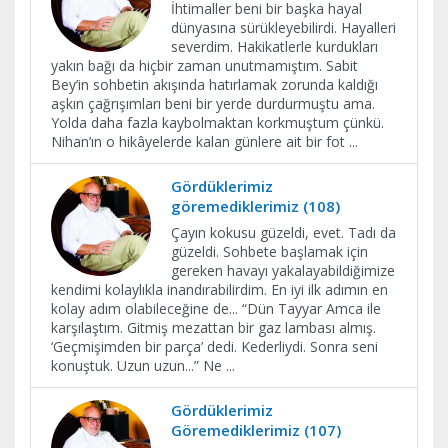
İhtimaller beni bir başka hayal
dünyasına sürükleyebilirdi. Hayalleri
severdim. Hakikatlerle kurdukları
yakın bağı da hiçbir zaman unutmamıştım. Sabit
Bey’in sohbetin akışında hatırlamak zorunda kaldığı
aşkın çağrışımları beni bir yerde durdurmuştu ama.
Yolda daha fazla kaybolmaktan korkmuştum çünkü.
Nihan’ın o hikâyelerde kalan günlere ait bir fot
...
Gördüklerimiz
göremediklerimiz (108)
Çayın kokusu güzeldi, evet. Tadı da
güzeldi. Sohbete başlamak için
gereken havayı yakalayabildiğimize
kendimi kolaylıkla inandırabilirdim. En iyi ilk adımın en
kolay adım olabileceğine de... “Dün Tayyar Amca ile
karşılaştım. Gitmiş mezattan bir gaz lambası almış.
‘Geçmişimden bir parça’ dedi. Kederliydi. Sonra seni
konuştuk. Uzun uzun...” Ne
...
Gördüklerimiz
Göremediklerimiz (107)