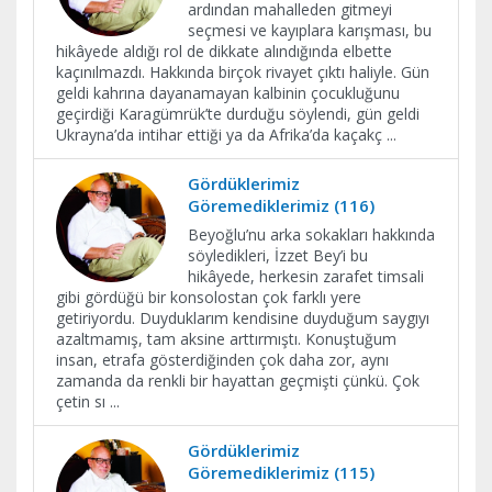
ardından mahalleden gitmeyi
seçmesi ve kayıplara karışması, bu
hikâyede aldığı rol de dikkate alındığında elbette
kaçınılmazdı. Hakkında birçok rivayet çıktı haliyle. Gün
geldi kahrına dayanamayan kalbinin çocukluğunu
geçirdiği Karagümrük’te durduğu söylendi, gün geldi
Ukrayna’da intihar ettiği ya da Afrika’da kaçakç
...
Gördüklerimiz
Göremediklerimiz (116)
Beyoğlu’nu arka sokakları hakkında
söyledikleri, İzzet Bey’i bu
hikâyede, herkesin zarafet timsali
gibi gördüğü bir konsolostan çok farklı yere
getiriyordu. Duyduklarım kendisine duyduğum saygıyı
azaltmamış, tam aksine arttırmıştı. Konuştuğum
insan, etrafa gösterdiğinden çok daha zor, aynı
zamanda da renkli bir hayattan geçmişti çünkü. Çok
çetin sı
...
Gördüklerimiz
Göremediklerimiz (115)