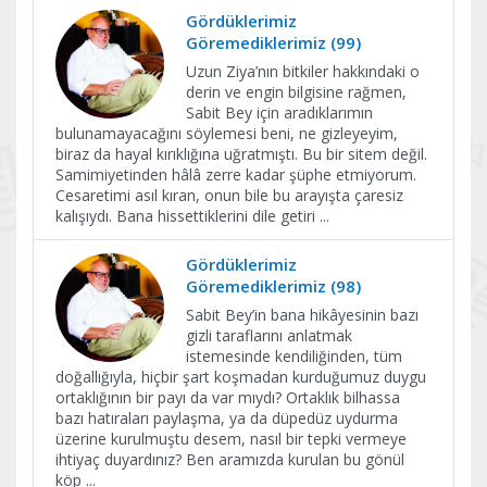
Gördüklerimiz
Göremediklerimiz (99)
Uzun Ziya’nın bitkiler hakkındaki o
derin ve engin bilgisine rağmen,
Sabit Bey için aradıklarımın
bulunamayacağını söylemesi beni, ne gizleyeyim,
biraz da hayal kırıklığına uğratmıştı. Bu bir sitem değil.
Samimiyetinden hâlâ zerre kadar şüphe etmiyorum.
Cesaretimi asıl kıran, onun bile bu arayışta çaresiz
kalışıydı. Bana hissettiklerini dile getiri
...
Gördüklerimiz
Göremediklerimiz (98)
Sabit Bey’in bana hikâyesinin bazı
gizli taraflarını anlatmak
istemesinde kendiliğinden, tüm
doğallığıyla, hiçbir şart koşmadan kurduğumuz duygu
ortaklığının bir payı da var mıydı? Ortaklık bilhassa
bazı hatıraları paylaşma, ya da düpedüz uydurma
üzerine kurulmuştu desem, nasıl bir tepki vermeye
ihtiyaç duyardınız? Ben aramızda kurulan bu gönül
köp
...