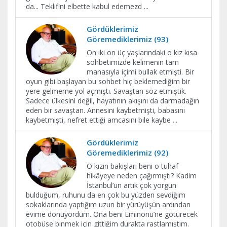
da... Teklifini elbette kabul edemezd
...
Gördüklerimiz
Göremediklerimiz (93)
On iki on üç yaşlarındaki o kız kısa
sohbetimizde kelimenin tam
manasıyla içimi bullak etmişti. Bir
oyun gibi başlayan bu sohbet hiç beklemediğim bir
yere gelmeme yol açmıştı. Savaştan söz etmiştik.
Sadece ülkesini değil, hayatının akışını da darmadağın
eden bir savaştan. Annesini kaybetmişti, babasını
kaybetmişti, nefret ettiği amcasını bile kaybe
...
Gördüklerimiz
Göremediklerimiz (92)
O kızın bakışları beni o tuhaf
hikâyeye neden çağırmıştı? Kadim
İstanbul’un artık çok yorgun
bulduğum, ruhunu da en çok bu yüzden sevdiğim
sokaklarında yaptığım uzun bir yürüyüşün ardından
evime dönüyordum. Ona beni Eminönü’ne götürecek
otobüse binmek için gittiğim durakta rastlamıştım.