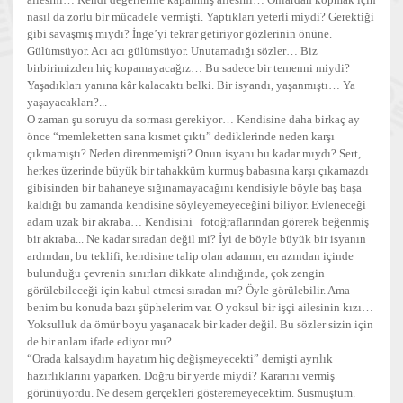
nasıl da zorlu bir mücadele vermişti. Yaptıkları yeterli miydi? Gerektiği
gibi savaşmış mıydı? İnge’yi tekrar getiriyor gözlerinin önüne.
Gülümsüyor. Acı acı gülümsüyor. Unutamadığı sözler… Biz
birbirimizden hiç kopamayacağız… Bu sadece bir temenni miydi?
Yaşadıkları yanına kâr kalacaktı belki. Bir isyandı, yaşanmıştı… Ya
yaşayacakları?...
O zaman şu soruyu da sorması gerekiyor… Kendisine daha birkaç ay
önce “memleketten sana kısmet çıktı” dediklerinde neden karşı
çıkmamıştı? Neden direnmemişti? Onun isyanı bu kadar mıydı? Sert,
herkes üzerinde büyük bir tahakküm kurmuş babasına karşı çıkamazdı
gibisinden bir bahaneye sığınamayacağını kendisiyle böyle baş başa
kaldığı bu zamanda kendisine söyleyemeyeceğini biliyor. Evleneceği
adam uzak bir akraba… Kendisini fotoğraflarından görerek beğenmiş
bir akraba... Ne kadar sıradan değil mi? İyi de böyle büyük bir isyanın
ardından, bu teklifi, kendisine talip olan adamın, en azından içinde
bulunduğu çevrenin sınırları dikkate alındığında, çok zengin
görülebileceği için kabul etmesi sıradan mı? Öyle görülebilir. Ama
benim bu konuda bazı şüphelerim var. O yoksul bir işçi ailesinin kızı…
Yoksulluk da ömür boyu yaşanacak bir kader değil. Bu sözler sizin için
de bir anlam ifade ediyor mu?
“Orada kalsaydım hayatım hiç değişmeyecekti” demişti ayrılık
hazırlıklarını yaparken. Doğru bir yerde miydi? Kararını vermiş
görünüyordu. Ne desem gerçekleri gösteremeyecektim. Susmuştum.