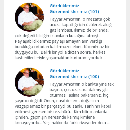
Gördüklerimiz
Göremediklerimiz (101)
Tayyar Amca’nın, o mezatta çok
ucuza kapattığı için üzülerek aldığı
gaz lambası, ikimizi de bir anda,
çok değerli bildiğimiz anıların kucağına atmıştı.
Paylaşabildiklerimiz paylaşılamayanların verdiği
burukluğu ortadan kaldırmazdı elbet. Kaçınılmaz bir
duyguydu bu. Belirli bir yol aldıktan sonra, herkes
kaybedilenleriyle yaşamaktan kurtaramıyordu k
...
Gördüklerimiz
Göremediklerimiz (100)
Tayyar Amca’nın o bankta yine tek
başına, çok uzaklara dalmış gibi
oturması, aslına bakarsanız, hiç
şaşırtıcı değildi. Onun, nasıl desem, doğasının
vazgeçilemez bir parçasıydı bu sanki. Tarihinin kabul
edilmesi gereken bir tezahürü... Kim bilir o anlarda
içinden, geçmişin neresinde kalmış kimlerle
konuşuyordu... Yaşı hakkında farklı rivayetler dola
...