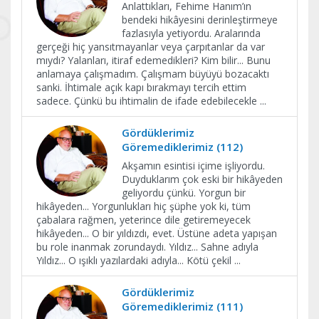
Anlattıkları, Fehime Hanım’ın
bendeki hikâyesini derinleştirmeye
fazlasıyla yetiyordu. Aralarında
gerçeği hiç yansıtmayanlar veya çarpıtanlar da var
mıydı? Yalanları, itiraf edemedikleri? Kim bilir... Bunu
anlamaya çalışmadım. Çalışmam büyüyü bozacaktı
sanki. İhtimale açık kapı bırakmayı tercih ettim
sadece. Çünkü bu ihtimalin de ifade edebilecekle
...
Gördüklerimiz
Göremediklerimiz (112)
Akşamın esintisi içime işliyordu.
Duyduklarım çok eski bir hikâyeden
geliyordu çünkü. Yorgun bir
hikâyeden... Yorgunlukları hiç şüphe yok ki, tüm
çabalara rağmen, yeterince dile getiremeyecek
hikâyeden... O bir yıldızdı, evet. Üstüne adeta yapışan
bu role inanmak zorundaydı. Yıldız... Sahne adıyla
Yıldız... O ışıklı yazılardaki adıyla... Kötü çekil
...
Gördüklerimiz
Göremediklerimiz (111)