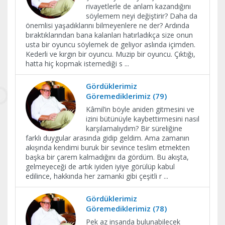
rivayetlerle de anlam kazandığını
söylemem neyi değiştirir? Daha da
önemlisi yaşadıklarını bilmeyenlere ne der? Ardında
bıraktıklarından bana kalanları hatırladıkça size onun
usta bir oyuncu söylemek de geliyor aslında içimden.
Kederli ve kırgın bir oyuncu. Muzip bir oyuncu. Çıktığı,
hatta hiç kopmak istemediği s
...
Gördüklerimiz
Göremediklerimiz (79)
Kâmil’in böyle aniden gitmesini ve
izini bütünüyle kaybettirmesini nasıl
karşılamalıydım? Bir süreliğine
farklı duygular arasında gidip geldim. Ama zamanın
akışında kendimi buruk bir sevince teslim etmekten
başka bir çarem kalmadığını da gördüm. Bu akışta,
gelmeyeceği de artık iyiden iyiye görülüp kabul
edilince, hakkında her zamanki gibi çeşitli r
...
Gördüklerimiz
Göremediklerimiz (78)
Pek az insanda bulunabilecek