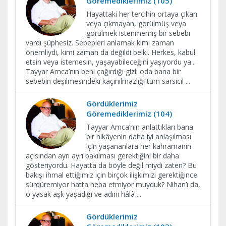
Göremediklerimiz (105)
Hayattaki her tercihin ortaya çıkan
veya çıkmayan, görülmüş veya
görülmek istenmemiş bir sebebi
vardı şüphesiz. Sebepleri anlamak kimi zaman
önemliydi, kimi zaman da değildi belki. Herkes, kabul
etsin veya istemesin, yaşayabileceğini yaşıyordu ya...
Tayyar Amca’nın beni çağırdığı gizli oda bana bir
sebebin deşilmesindeki kaçınılmazlığı tüm sarsıcıl
...
Gördüklerimiz
Göremediklerimiz (104)
Tayyar Amca’nın anlattıkları bana
bir hikâyenin daha iyi anlaşılması
için yaşananlara her kahramanın
açısından ayrı ayrı bakılması gerektiğini bir daha
gösteriyordu. Hayatta da böyle değil miydi zaten? Bu
bakışı ihmal ettiğimiz için birçok ilişkimizi gerektiğince
sürdüremiyor hatta heba etmiyor muyduk? Nihan’ı da,
o yasak aşk yaşadığı ve adını hâlâ
...
Gördüklerimiz