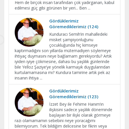
Hem de birçok insan tarafından çok yadırganan, kabul
edilmesi güç gibi görünen bir yeri... Ben
...
Gördüklerimiz
Göremediklerimiz (124)
Kunduracı Semih’in mahalledeki
misket şampiyonluğunu
çocukluğunda hiç kimseye
kaptırmadığını son yıllarda mütemadiyen söylemeye
ihtiyaç duymasını neye bağlamam gerekiyordu? Artık
iyiden iyiye çökmesine, dahası bu yaşlılık günlerinde
bile Yelloz Şaziye’ye yönelik karmaşık duygularından
kurtulamamasına mı? Kundura tamirine artık pek az
insanın ihtiya
...
Gördüklerimiz
Göremediklerimiz (123)
İzzet Bey ile Fehime Hanım’ın
ilişkisini sadece yaşlılık döneminde
başlayan bir ilişki olarak görmeye
razı olamamamın sebebini neye yoracağımı
bilemiyorum. Tek bildiğim delicesine bir fikrin veya