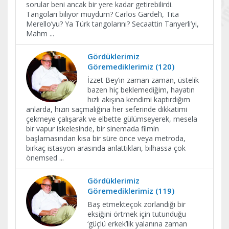
sorular beni ancak bir yere kadar getirebilirdi.
Tangoları biliyor muydum? Carlos Gardel’i, Tita
Merello’yu? Ya Türk tangolarını? Secaattin Tanyerli’yi,
Mahm
...
Gördüklerimiz
Göremediklerimiz (120)
İzzet Bey’in zaman zaman, üstelik
bazen hiç beklemediğim, hayatın
hızlı akışına kendimi kaptırdığım
anlarda, hızın saçmalığına her seferinde dikkatimi
çekmeye çalışarak ve elbette gülümseyerek, mesela
bir vapur iskelesinde, bir sinemada filmin
başlamasından kısa bir süre önce veya metroda,
birkaç istasyon arasında anlattıkları, bilhassa çok
önemsed
...
Gördüklerimiz
Göremediklerimiz (119)
Baş etmekteçok zorlandığı bir
eksiğini örtmek için tutunduğu
‘güçlü erkek’lik yalanına zaman