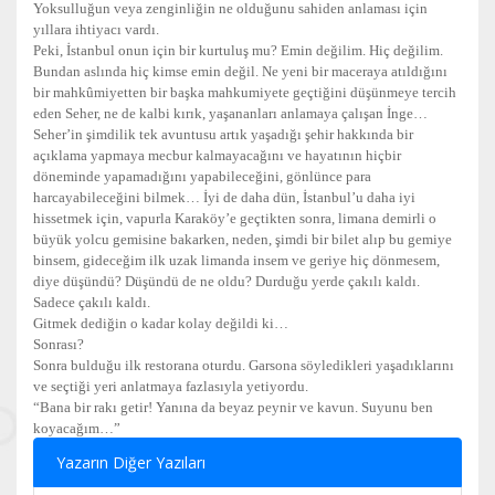
Yoksulluğun veya zenginliğin ne olduğunu sahiden anlaması için
yıllara ihtiyacı vardı.
Peki, İstanbul onun için bir kurtuluş mu? Emin değilim. Hiç değilim.
Bundan aslında hiç kimse emin değil. Ne yeni bir maceraya atıldığını
bir mahkûmiyetten bir başka mahkumiyete geçtiğini düşünmeye tercih
eden Seher, ne de kalbi kırık, yaşananları anlamaya çalışan İnge…
Seher’in şimdilik tek avuntusu artık yaşadığı şehir hakkında bir
açıklama yapmaya mecbur kalmayacağını ve hayatının hiçbir
döneminde yapamadığını yapabileceğini, gönlünce para
harcayabileceğini bilmek… İyi de daha dün, İstanbul’u daha iyi
hissetmek için, vapurla Karaköy’e geçtikten sonra, limana demirli o
büyük yolcu gemisine bakarken, neden, şimdi bir bilet alıp bu gemiye
binsem, gideceğim ilk uzak limanda insem ve geriye hiç dönmesem,
diye düşündü? Düşündü de ne oldu? Durduğu yerde çakılı kaldı.
Sadece çakılı kaldı.
Gitmek dediğin o kadar kolay değildi ki…
Sonrası?
Sonra bulduğu ilk restorana oturdu. Garsona söyledikleri yaşadıklarını
ve seçtiği yeri anlatmaya fazlasıyla yetiyordu.
“Bana bir rakı getir! Yanına da beyaz peynir ve kavun. Suyunu ben
koyacağım…”
Yazarın Diğer Yazıları