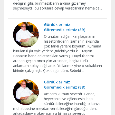
dediğim gibi, bilinmezliklerin ardına gizlemeyi
seçmeseydi, bu sorulara cevap verebilirdim herhalde...
...
Gördüklerimiz
Göremediklerimiz (89)
O unutamadığım karşılaşmanın
hissettirdiklerini zamanın akışında
çok farklı yerlere koydum. Kumarla
kurulan ilişki öyle yerlere gidebiliyordu ki... Mişon
Baba’nın bana anlatacakları varmış. Duyduklarımı,
aradan geçen onca yılın ardından, başka türlü
anlamam kolay değil artık. Yollarımız yine o sokakların
birinde çakışmıştı. Çok üzgündüm. Sebebi
...
Gördüklerimiz
Göremediklerimiz (88)
Amcam kumarı severdi. Evinde,
heyecanını ve eğlencesini hep
sürdürebileceğine inandığı o kahve
muhabbetine meydan verebileceğini gördüğünden,
arkadaşlarıyla okey atmayı bilhassa severdi.