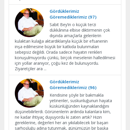
Gördüklerimiz
Göremediklerimiz (97)
Sabit Bey’in o küçük terzi
dükkânına elbise diktirmenin çok
dışında amaçlarla gelenlerin
kulaktan kulağa aktardıklarıyla küçük bir efsanenin
inşa edilmesine büyük bir katkıda bulunmaları
sebepsiz değildi. Orada sadece hayatın renkleri
konuşulmuyordu çünkü, birçok meselenin halledilmesi
için yollar aranıyor, çoğu kez de bulunuyordu.
Ziyaretçiler ara
...
Gördüklerimiz
Göremediklerimiz (96)
Kendisine şöyle bir bakmakla
yetinenler, suskunluğunun hayata
küskünlüğünden kaynaklandığını
düşünebilirlerdi. Görünenlerin ardında kalanlara kim,
ne kadar ihtiyaç duyuyordu ki zaten artık? Hızın
gereklerine, değerleri her an yıkılabilecek bir başarı
sarhoşluğu adına tutunmak, günümüzün bir başka