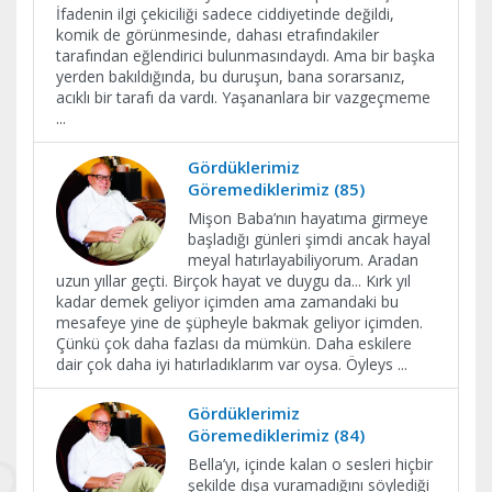
İfadenin ilgi çekiciliği sadece ciddiyetinde değildi,
komik de görünmesinde, dahası etrafındakiler
tarafından eğlendirici bulunmasındaydı. Ama bir başka
yerden bakıldığında, bu duruşun, bana sorarsanız,
acıklı bir tarafı da vardı. Yaşananlara bir vazgeçmeme
...
Gördüklerimiz
Göremediklerimiz (85)
Mişon Baba’nın hayatıma girmeye
başladığı günleri şimdi ancak hayal
meyal hatırlayabiliyorum. Aradan
uzun yıllar geçti. Birçok hayat ve duygu da... Kırk yıl
kadar demek geliyor içimden ama zamandaki bu
mesafeye yine de şüpheyle bakmak geliyor içimden.
Çünkü çok daha fazlası da mümkün. Daha eskilere
dair çok daha iyi hatırladıklarım var oysa. Öyleys
...
Gördüklerimiz
Göremediklerimiz (84)
Bella’yı, içinde kalan o sesleri hiçbir
şekilde dışa vuramadığını söylediği