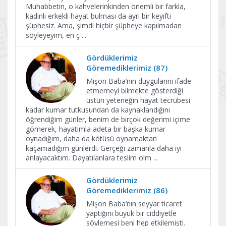
Muhabbetin, o kahvelerinkinden önemli bir farkla,
kadınlı erkekli hayat bulması da ayrı bir keyifti
şüphesiz. Ama, şimdi hiçbir şüpheye kapılmadan
söyleyeyim, en ç
...
Gördüklerimiz
Göremediklerimiz (87)
Mişon Baba’nın duygularını ifade
etmemeyi bilmekte gösterdiği
üstün yeteneğin hayat tecrübesi
kadar kumar tutkusundan da kaynaklandığını
öğrendiğim günler, benim de birçok değerimi içime
gömerek, hayatımla adeta bir başka kumar
oynadığım, daha da kötüsü oynamaktan
kaçamadığım günlerdi. Gerçeği zamanla daha iyi
anlayacaktım. Dayatılanlara teslim olm
...
Gördüklerimiz
Göremediklerimiz (86)
Mişon Baba’nın seyyar ticaret
yaptığını büyük bir ciddiyetle
söylemesi beni hep etkilemişti.