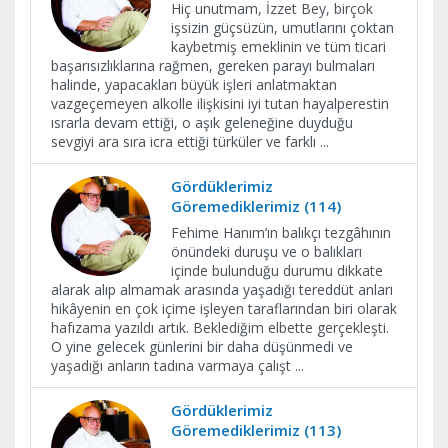
Hiç unutmam, İzzet Bey, birçok
işsizin güçsüzün, umutlarını çoktan
kaybetmiş emeklinin ve tüm ticari
başarısızlıklarına rağmen, gereken parayı bulmaları
halinde, yapacakları büyük işleri anlatmaktan
vazgeçemeyen alkolle ilişkisini iyi tutan hayalperestin
ısrarla devam ettiği, o aşık geleneğine duyduğu
sevgiyi ara sıra icra ettiği türküler ve farklı
...
Gördüklerimiz
Göremediklerimiz (114)
Fehime Hanım’ın balıkçı tezgâhının
önündeki duruşu ve o balıkları
içinde bulunduğu durumu dikkate
alarak alıp almamak arasında yaşadığı tereddüt anları
hikâyenin en çok içime işleyen taraflarından biri olarak
hafızama yazıldı artık. Beklediğim elbette gerçekleşti.
O yine gelecek günlerini bir daha düşünmedi ve
yaşadığı anların tadına varmaya çalışt
...
Gördüklerimiz
Göremediklerimiz (113)