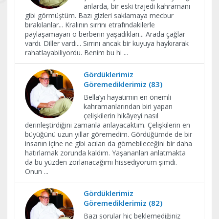
anlarda, bir eski trajedi kahramanı
gibi görmüştüm. Bazı gizleri saklamaya mecbur
bırakılanlar... Kralının sırrını etrafındakilerle
paylaşamayan o berberin yaşadıkları... Arada çağlar
vardı. Diller vardı... Sırrını ancak bir kuyuya haykırarak
rahatlayabiliyordu. Benim bu hi
...
Gördüklerimiz
Göremediklerimiz (83)
Bella’yı hayatımın en önemli
kahramanlarından biri yapan
çelişkilerin hikâyeyi nasıl
derinleştirdiğini zamanla anlayacaktım. Çelişkilerin en
büyüğünü uzun yıllar göremedim. Gördüğümde de bir
insanın içine ne gibi acıları da gömebileceğini bir daha
hatırlamak zorunda kaldım. Yaşananları anlatmakta
da bu yüzden zorlanacağımı hissediyorum şimdi.
Onun
...
Gördüklerimiz
Göremediklerimiz (82)
Bazı sorular hiç beklemediğiniz