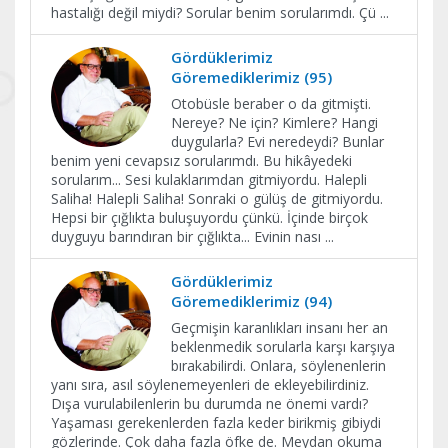
hastalığı değil miydi? Sorular benim sorularımdı. Çü
...
Gördüklerimiz
Göremediklerimiz (95)
Otobüsle beraber o da gitmişti.
Nereye? Ne için? Kimlere? Hangi
duygularla? Evi neredeydi? Bunlar
benim yeni cevapsız sorularımdı. Bu hikâyedeki
sorularım... Sesi kulaklarımdan gitmiyordu. Halepli
Saliha! Halepli Saliha! Sonraki o gülüş de gitmiyordu.
Hepsi bir çığlıkta buluşuyordu çünkü. İçinde birçok
duyguyu barındıran bir çığlıkta... Evinin nası
...
Gördüklerimiz
Göremediklerimiz (94)
Geçmişin karanlıkları insanı her an
beklenmedik sorularla karşı karşıya
bırakabilirdi. Onlara, söylenenlerin
yanı sıra, asıl söylenemeyenleri de ekleyebilirdiniz.
Dışa vurulabilenlerin bu durumda ne önemi vardı?
Yaşaması gerekenlerden fazla keder birikmiş gibiydi
gözlerinde. Çok daha fazla öfke de. Meydan okuma