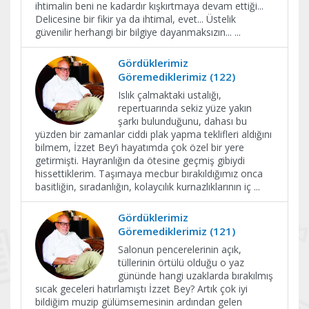
ihtimalin beni ne kadardır kışkırtmaya devam ettiği...
Delicesine bir fikir ya da ihtimal, evet... Üstelik
güvenilir herhangi bir bilgiye dayanmaksızın...
...
Gördüklerimiz
Göremediklerimiz (122)
Islık çalmaktaki ustalığı,
repertuarında sekiz yüze yakın
şarkı bulunduğunu, dahası bu
yüzden bir zamanlar ciddi plak yapma teklifleri aldığını
bilmem, İzzet Bey’i hayatımda çok özel bir yere
getirmişti. Hayranlığın da ötesine geçmiş gibiydi
hissettiklerim. Taşımaya mecbur bırakıldığımız onca
basitliğin, sıradanlığın, kolaycılık kurnazlıklarının iç
...
Gördüklerimiz
Göremediklerimiz (121)
Salonun pencerelerinin açık,
tüllerinin örtülü olduğu o yaz
gününde hangi uzaklarda bırakılmış
sıcak geceleri hatırlamıştı İzzet Bey? Artık çok iyi
bildiğim muzip gülümsemesinin ardından gelen