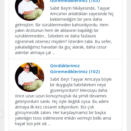
Göremediklerimiz (103)
Sabit Bey’in hikâyesinde, Tayyar
Amca’nın anlattıkları sayesinde hiç
beklemediğim bir yere daha
gelmiştim. Bir sürüklenmeden bahsediyordu. Hem
yakın dostunun hem de ablasının kapıldığı bir
sürüklenmeden... Sebebini ve daha fazlasını
öğrenmek istemez miydim? İsterdim tabii. Bu sefer,
yakaladığımız havadan da güç alarak, daha cesur
adımlar atmaya çal
...
Gördüklerimiz
Göremediklerimiz (102)
Sabit Bey’i Tayyar Amca’ya böyle
bir duyguyla hatırlatırken neye
güveniyordum? Mevzuyu daha
önce uzun uzun konuşmuştuk da şimdi devamını
getiriyordum sanki. Hiç öyle değildi oysa. Bu adımı
atmaya ilk kez cesaret ediyordum. Biz çok
görüşmezdik zaten. Her karşılaşmamız bir başka
yakınlığın tesis edilmesine imkân vermişti belki ama
hayat bizi pek sık
...