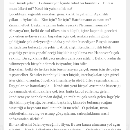
mi? Büyük şehir… Gülümsüyor. İçinde tuhaf bir burukluk... Burası
onun ülkesi mi? Nasıl bir yabancılık bu?
Çocukluğu, ergenlik sancıları, genç kızlık hayalleri… Aykırılık
yılları… Aykırılık… Kim için? Ne için? Hatırlamanın zamanı mı?
Zamanı elbet. Başka ne zaman hatırlayacak? Ne zaman soracak?
Almanya’nın, belki de asıl ülkesinin o küçük, içine kapanık, geceleri
çok erken uykuya yatan, başkaları için çok renksiz şehrini günü
geldiğinde çok özleyeceğini daha şimdiden hissediyor. Birçok insanın
haritada zor bulacağı bir şehir… Artık alıştı. Kendisini bildi bileli
yaşadığı yer için yapabileceği küçük bir açıklama var. Hannover’e çok
yakın… Bu açıklama ihtiyacı nerden geliyorsa artık… Belki o kadar da
bilinmeyecek bir şehir demek istiyordur, kim bilir…
Başkaları, belki de herkes için önem taşıyan gerçek onun için de değer
taşıyor elbet. Şehirler ister büyük ister küçük, ister başkaları için güzel
ister çirkin olsunlar, öncelikle insanlarıyla sürdürürler yaşanırlıklarını.
Duyguları ve hatıralarıyla… Kendisini yeni bir yol ayrımında hissettiği
bu zamanda etrafındakilere çok ters, hatta kabul edilemez gelen,
kendiseneyse her bakımdan doğal, en mühimi çok sıcak gelen İnge’yle
ilişkisini, paylaştığı, benzerini başka hiç kimsede bulamayacağını
hissettiği o heyecanı nasıl unutabilir mesela?.. O şarkıları, uzun
sohbetlerini, sevinç ve ıstırap gözyaşlarını, sarhoşluklarını nasıl
hafızasından silebilir?
Bir tek ailesini özlemeyeceğini biliyor. Bu zor kararı almasına yol açan
ailesini… Kendi değerlerine kapanmış ailesini… Onlardan kopmak için