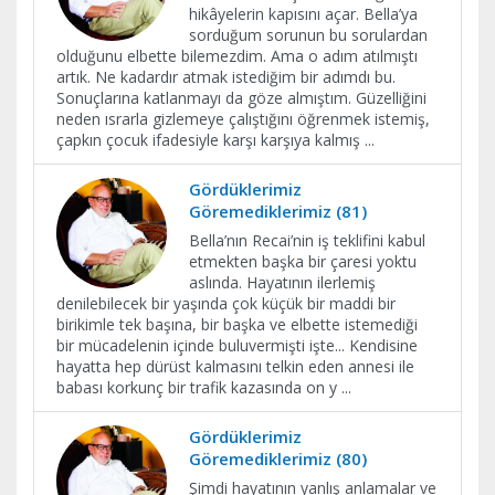
hikâyelerin kapısını açar. Bella’ya
sorduğum sorunun bu sorulardan
olduğunu elbette bilemezdim. Ama o adım atılmıştı
artık. Ne kadardır atmak istediğim bir adımdı bu.
Sonuçlarına katlanmayı da göze almıştım. Güzelliğini
neden ısrarla gizlemeye çalıştığını öğrenmek istemiş,
çapkın çocuk ifadesiyle karşı karşıya kalmış
...
Gördüklerimiz
Göremediklerimiz (81)
Bella’nın Recai’nin iş teklifini kabul
etmekten başka bir çaresi yoktu
aslında. Hayatının ilerlemiş
denilebilecek bir yaşında çok küçük bir maddi bir
birikimle tek başına, bir başka ve elbette istemediği
bir mücadelenin içinde buluvermişti işte... Kendisine
hayatta hep dürüst kalmasını telkin eden annesi ile
babası korkunç bir trafik kazasında on y
...
Gördüklerimiz
Göremediklerimiz (80)
Şimdi hayatının yanlış anlamalar ve