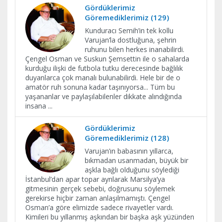
Gördüklerimiz
Göremediklerimiz (129)
Kunduracı Semih’in tek kollu
Varujan’la dostluğuna, şehrin
ruhunu bilen herkes inanabilirdi.
Çengel Osman ve Suskun Şemsettin ile o sahalarda
kurduğu ilişki de futbola tutku derecesinde bağlılık
duyanlarca çok manalı bulunabilirdi. Hele bir de o
amatör ruh sonuna kadar taşınıyorsa... Tüm bu
yaşananlar ve paylaşılabilenler dikkate alındığında
insana
...
Gördüklerimiz
Göremediklerimiz (128)
Varujan’ın babasının yıllarca,
bıkmadan usanmadan, büyük bir
aşkla bağlı olduğunu söylediği
İstanbul’dan apar topar ayrılarak Marsilya’ya
gitmesinin gerçek sebebi, doğrusunu söylemek
gerekirse hiçbir zaman anlaşılmamıştı. Çengel
Osman’a göre elimizde sadece rivayetler vardı.
Kimileri bu yıllanmış aşkından bir başka aşk yüzünden