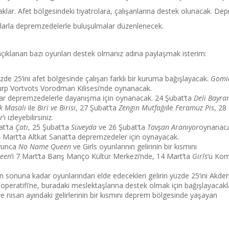
aklar. Afet bölgesindeki tiyatrolara, çalışanlarına destek olunacak. De
şmalarla depremzedelerle buluşulmalar düzenlenecek.
lanan bazı oyunları destek olmanız adına paylaşmak isterim:
zde 25’ini afet bölgesinde çalışan farklı bir kuruma bağışlayacak.
Gomi
Surp Vortvots Vorodman Kilisesi’nde oynanacak.
ar depremzedelerle dayanışma için oynanacak. 24 Şubat’ta
Deli Bayra
k Masalı
ile
Biri ve Birisi
, 27 Şubat’ta
Zengin Mutfağı
ile
Feramuz Pis
, 28
r
’ı izleyebilirsiniz.
at’ta
Çatı
, 25 Şubat’ta
Süveyda
ve 26 Şubat’ta
Tavşan Aranıyor
oynanac
 4 Mart’ta Altkat Sanat’ta depremzedeler için oynayacak.
oyunca
No Name Queen
ve Girls oyunlarının gelirinin bir kısmını
een
’i 7 Mart’ta Barış Manço Kültür Merkezi’nde, 14 Mart’ta
Girls
’ü Ko
n sonuna kadar oyunlarından elde edecekleri gelirin yüzde 25’ini Akden
operatifi’ne, buradaki meslektaşlarına destek olmak için bağışlayacakl
 nisan ayındaki gelirlerinin bir kısmını deprem bölgesinde yaşayan