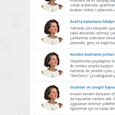
insanlara da ev sahipliği y
sokak aralarında, apartman d
bırakan İstiklal Caddesi’nin 
Arafta kalanların hikâye
Sahnede yeni hikâyeler yazı
takla attıranları izlemeyi ç
çarklarında ezilenlerin biri
yetenekli, genç ve bağımsız
​Kendini bulmanın yolları
Hayatımızda yaşadığımız ba
ilk cümlesi onunla başlıyo
hamlede de yeniden içine çe
“BenDeniz” çocukluğunda yaş
İnsanlar ve sevgili hayv
İnsanın kendini dünyanın ef
da hayvanlar nasibini aldı.
uygulanan istismar şiddetlen
öğrenmek için ne kadar iler