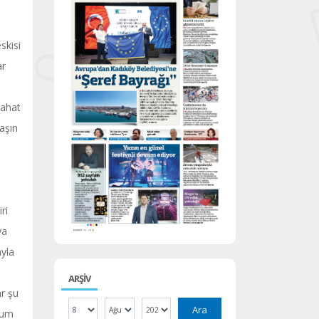
skisi
ar
rahat
aşın
ri
ya
ayla
ARŞİV
ar şu
Ara
lum