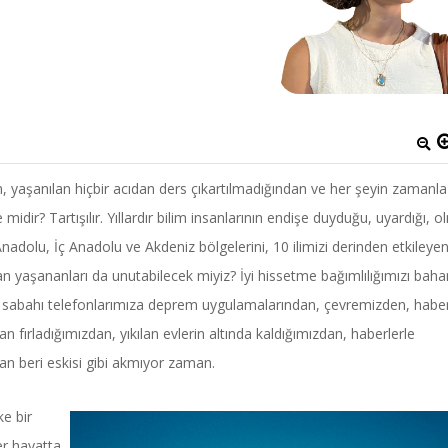
 yaşanılan hiçbir acıdan ders çıkartılmadığından ve her şeyin zamanla
dir? Tartışılır. Yıllardır bilim insanlarının endişe duyduğu, uyardığı, o
olu, İç Anadolu ve Akdeniz bölgelerini, 10 ilimizi derinden etkileye
n yaşananları da unutabilecek miyiz? İyi hissetme bağımlılığımızı bah
 sabahı telefonlarımıza deprem uygulamalarından, çevremizden, habe
an fırladığımızdan, yıkılan evlerin altında kaldığımızdan, haberlerle
an beri eskisi gibi akmıyor zaman.
ke bir
er hayatta