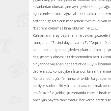
kalanlardan olursak yine aynı şeyleri konuşacağız
aynı cümleleri kuracağız. Yıl 1999, Gölcük deprem
ardından gazetelerin manşetleri: “Sesimi duyan va
“Deprem öldürmez bina öldürür”. Yıl 2023,
Kahramanmaraş depreminin ardından gazeteleri
manşetleri: “Sesimi duyan var mı?”, “Deprem öl
bina öldürür”. İşte bu, çileden çıkartan, hiçbir şeyi
değişmemiş olması. ’99 depreminden beri ülkenin
bir yerinde yaşanan her sarsıntıda Büyük İstanbu
deprem söz konusuyken İstanbul; bir rant alanına
“kentsel dönüşüm”e maruz bırakıldı. Bu yüzden de
besliyor sadece. 50 yıllık bir binada oturmak beni
imkânsız hâle geldiği şu zamanda çaresiz bırakılm
önceliğin hayata tanınmadığı her karar, afetler