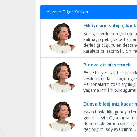
Yazarın Diğer Yazıları
Hikâyesine sahip çıkanl
Son günlerde nereye baksak
kalmayıp pek çok tartışmanı
derlediği düşünülen destan
karakterlerin temsil biçimi
Bir eve ait hissetmek
Ev ve bir yere ait hissetm
vesile olan da kitapçıda ge
Personalarımızdan sıyrıldığı
yaşama imkânı bulduğumuz y
Dünya bildiğimiz kadar 
Yazın başladığı, güneşin te
gelmekteyiz. Oyunlar son te
dönüp baktığımda sık sık g
geçirdiğimi söyleyebiliri