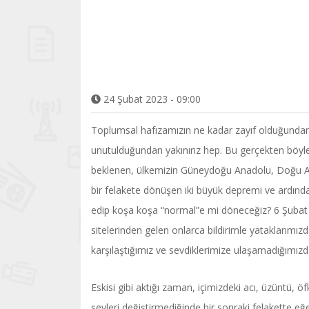
24 Şubat 2023 - 09:00
Toplumsal hafızamızın ne kadar zayıf olduğundan,
unutulduğundan yakınırız hep. Bu gerçekten böyle mi
beklenen, ülkemizin Güneydoğu Anadolu, Doğu Anad
bir felakete dönüşen iki büyük depremi ve ardında
edip koşa koşa “normal”e mi döneceğiz? 6 Şubat
sitelerinden gelen onlarca bildirimle yataklarımızd
karşılaştığımız ve sevdiklerimize ulaşamadığımızd
Eskisi gibi aktığı zaman, içimizdeki acı, üzüntü, öf
şeyleri değiştirmediğinde bir sonraki felakette eğ