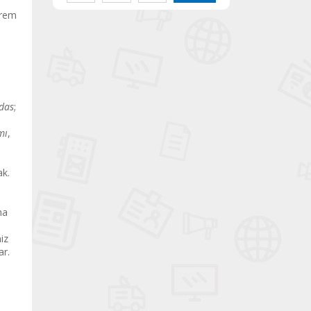
prem
das
;
mı
,
ak.
ma
iz
ar.