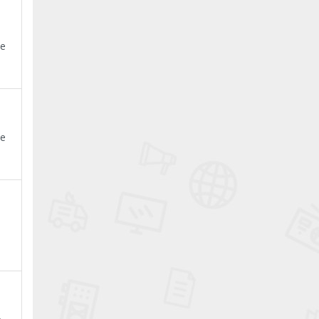
ye
n
ye
n