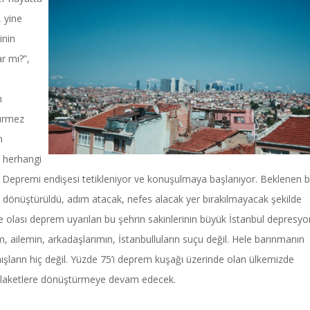
, yine
inin
r mı?”,
n
dürmez
n
 herhangi
l Depremi endişesi tetikleniyor ve konuşulmaya başlanıyor. Beklenen 
Haftanın Sinevizyonu
Haftanın Pusulası
 dönüştürüldü, adım atacak, nefes alacak yer bırakılmayacak şekilde
 olası deprem uyarıları bu şehrin sakinlerinin büyük İstanbul depresy
m, ailemin, arkadaşlarımın, İstanbulluların suçu değil. Hele barınmanın
ışların hiç değil. Yüzde 75’i deprem kuşağı üzerinde olan ülkemizde
i felaketlere dönüştürmeye devam edecek.