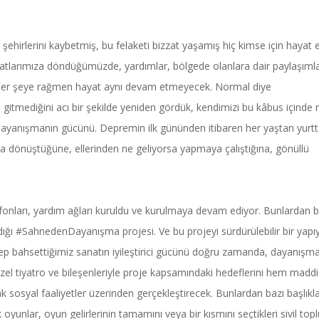
ini, şehirlerini kaybetmiş, bu felaketi bizzat yaşamış hiç kimse için hayat e
yatlarımıza döndüğümüzde, yardımlar, bölgede olanlara dair paylaşıml
. Her şeye rağmen hayat aynı devam etmeyecek. Normal diye
a gitmediğini acı bir şekilde yeniden gördük, kendimizi bu kâbus içinde 
ayanışmanın gücünü. Depremin ilk gününden itibaren her yaştan yurtt
ına dönüştüğüne, ellerinden ne geliyorsa yapmaya çalıştığına, gönüllü
k fonları, yardım ağları kuruldu ve kurulmaya devam ediyor. Bunlardan bi
adığı #SahnedenDayanışma projesi. Ve bu projeyi sürdürülebilir bir yapı
. Hep bahsettiğimiz sanatın iyileştirici gücünü doğru zamanda, dayanışm
 özel tiyatro ve bileşenleriyle proje kapsamındaki hedeflerini hem maddi
sosyal faaliyetler üzerinden gerçekleştirecek. Bunlardan bazı başlıkl
unlar, oyun gelirlerinin tamamını veya bir kısmını seçtikleri sivil top