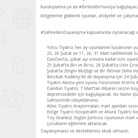
kuruluşlarına ya da #BirKiraBirYuva’ya bağışlayac
bölgelerine gidilerek oyunlar, atölyeler ve çalı
#SahnedenDayanışma kapsamında oynanacağı açık
Yolcu Tiyatro; her ay oyunlarının kazancının yü
25, 26 Şubat ve 11, 26, 31 Mart tarihlerinde 
DasDas’ta, şubat ayı sonuna kadar tüm oyunl
25 Şubat’ta
Biri ve Birisi
, 26 Şubat’ta
Usta Çıra
Şubat’ta
Zengin Mutfağı
ve
Bir İhtimal Daha Va
İkincikat-Kadıköy'de de dayanışma için 24 Şub
Tiyatro Alesta yeni oyunu
Fotoroman Kralı
’nı
Dandun Tiyatro; 7 Mart’tan itibaren sezon b
depremzedeler için bağışlayacak.
No Name Qu
Sahnesi’nde izleyebilirsiniz.
Atlas Tiyatro Araştırmaları; mart ayından sezo
Bölge Tiyatro Kooperatifi ve Ahura Tiyatro Ko
Toy İstanbul;
Düğün Şarkıcısı
oyununun mart ve
çocukların eğitimine aktaracak.
Dayanışmanız ve destekleriniz eksik olmasın.