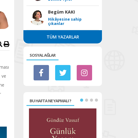
Begüm KAKI
Hikâyesine sahip
çıkanlar
TÜM YAZARLAR
SOSYAL AĞLAR
lması
n ve
ane
r
BU HAFTA NE YAPMALI ?