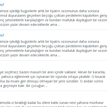
mı?
nimize işlediği bugünlerle artık bir tiyatro sezonunun daha sonuna
msil duyurularını geçerken birçoğu çoktan perdelerini kapatırken geri
enç yeteneklerle karşılaştığım ve bundan mutluluk duyduğum bir sezo
m. Gözüm yazın devam edeceklerde ama
...
mı?
nimize işlediği bugünlerle artık bir tiyatro sezonunun daha sonuna
msil duyurularını geçerken birçoğu çoktan perdelerini kapatırken geri
enç yeteneklerle karşılaştığım ve bundan mutluluk duyduğum bir sezo
m. Gözüm yazın devam edeceklerde ama
...
ye seçilmez; bazen masum bir anın içinde saklanır. Alınan bir kararda,
a yalnızca eğlenmek için oynanan bir oyunda ortaya çıkabilir. O kısacık
lsa da insanı geri dönüşü olmayan bir yere sürükler. O andan sonra
nya geçmişte kalır. Bir çocuğun
...
mızda iz bıraktığı kadar bu izlere katkı sunan nevi şahsına münhasır