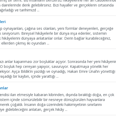
apmış bir semt. Bu insanların benzersiz hikâyelerine her an caddelerinde
airelerinde denk gelebilirsiniz. Bizi hayaller ve gerçeklerin ortasında
ağırladığı ve tarihimizd
...
leri
p oynayanları, çağına ses olanları, yeni formlar deneyenleri, gerçeğe
ok seviyorum. Bireysel hikâyelerle bir dünya inşa edenler, sistemin
cik hikâyelerini dünyaya anlatanlar onlar. Derin bağlar kurabileceğiniz,
 ellerden çıkmış iki oyundan
...
zı anlar kapanması zor boşluklar açıyor. Sonrasında her yeni hikâyeni
r. O boşluk hep cereyan yapıyor, savuruyor. Kapatmaya yönelik her
kiyor. Ayça Bildik’in yazdığı ve oynadığı, Hakan Emre Ünal’ın yönettiği
adığı bir kaybın, içinde yarattığı
...
anlar
endisi ilan etmesiyle kabaran kibrinden, dışında bıraktığı doğa, en çok
 Sistem içinde sömürülebilir bir nesneye dönüştürülen hayvanlara
erek çoğaldı. İnsanın doğa üzerindeki hakimiyetinin sınırlarını
iye gidebileceğini anlatan, gerçek hikây
...