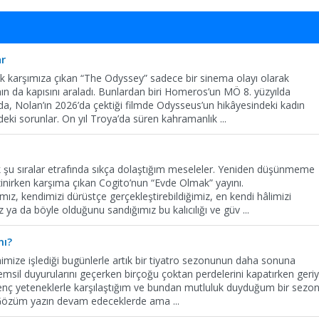
ar
 karşımıza çıkan “The Odyssey” sadece bir sinema olayı olarak
n da kapısını araladı. Bunlardan biri Homeros’un MÖ 8. yüzyılda
da, Nolan’ın 2026’da çektiği filmde Odysseus’un hikâyesindeki kadın
ndeki sorunlar. On yıl Troya’da süren kahramanlık
...
ek şu sıralar etrafında sıkça dolaştığım meseleler. Yeniden düşünmeme
zinirken karşıma çıkan Cogito’nun “Evde Olmak” yayını.
mız, kendimizi dürüstçe gerçekleştirebildiğimiz, en kendi hâlimizi
a da böyle olduğunu sandığımız bu kalıcılığı ve güv
...
mı?
nimize işlediği bugünlerle artık bir tiyatro sezonunun daha sonuna
msil duyurularını geçerken birçoğu çoktan perdelerini kapatırken geri
enç yeteneklerle karşılaştığım ve bundan mutluluk duyduğum bir sezo
m. Gözüm yazın devam edeceklerde ama
...