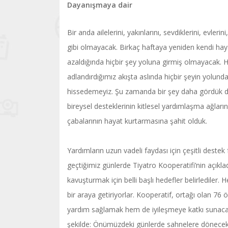
Dayanışmaya dair
Bir anda ailelerini, yakınlarını, sevdiklerini, evler
gibi olmayacak. Birkaç haftaya yeniden kendi ha
azaldığında hiçbir şey yoluna girmiş olmayacak
adlandırdığımız akışta aslında hiçbir şeyin yolund
hissedemeyiz. Şu zamanda bir şey daha gördük d
bireysel desteklerinin kitlesel yardımlaşma ağlar
çabalarının hayat kurtarmasına şahit olduk.
Yardımların uzun vadeli faydası için çeşitli deste
geçtiğimiz günlerde Tiyatro Kooperatifi’nin açıkl
kavuşturmak için belli başlı hedefler belirlediler
bir araya getiriyorlar. Kooperatif, ortağı olan 76
yardım sağlamak hem de iyileşmeye katkı sunacak 
şekilde: Önümüzdeki günlerde sahnelere dönecek oy