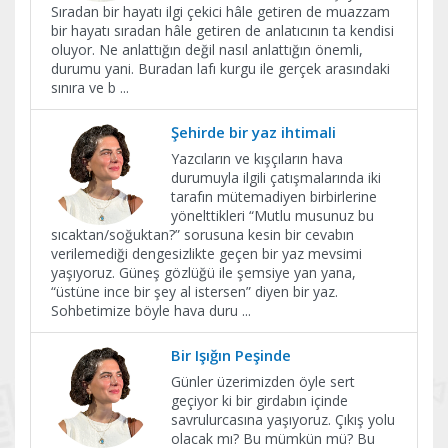
Sıradan bir hayatı ilgi çekici hâle getiren de muazzam
bir hayatı sıradan hâle getiren de anlatıcının ta kendisi
oluyor. Ne anlattığın değil nasıl anlattığın önemli,
durumu yani. Buradan lafı kurgu ile gerçek arasındaki
sınıra ve b
...
Şehirde bir yaz ihtimali
Yazcıların ve kışçıların hava
durumuyla ilgili çatışmalarında iki
tarafın mütemadiyen birbirlerine
yönelttikleri “Mutlu musunuz bu
sıcaktan/soğuktan?” sorusuna kesin bir cevabın
verilemediği dengesizlikte geçen bir yaz mevsimi
yaşıyoruz. Güneş gözlüğü ile şemsiye yan yana,
“üstüne ince bir şey al istersen” diyen bir yaz.
Sohbetimize böyle hava duru
...
Bir Işığın Peşinde
Günler üzerimizden öyle sert
geçiyor ki bir girdabın içinde
savrulurcasına yaşıyoruz. Çıkış yolu
olacak mı? Bu mümkün mü? Bu