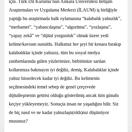
için. Türk Dil Kurumu’nun Ankara Üniversitesi İletişim
Araştırmaları ve Uygulama Merkezi (İLAUM) iş birliğiyle
yaptığı bu araştırmada halk oylamasına “kalabalık yalnızlık”,
“merhamet”, “yabancılaşma”, “algoritma”, “yozlaşma”,
“yapay zekâ” ve “dijital yorgunluk” olmak üzere yedi
kelime/kavram sunuldu. Halkımız her şeyi bir kenara bırakıp
kalabalıklar içinde yalnızız, tüm bu sosyal medya
zımbırtılarında gülen yüzlerimize, birbirimize sarılan
kollarımıza bakmayın iyi değiliz, demiş. Kalabalıklar içinde
yalnız hissedecek kadar iyi değiliz. Bu kelimenin
seçilmesindeki temel sebep de genel çerçevede
dijitalleşmenin getirisi olduğu gösterilmiş ancak tüm günahı
keçiye yükleyemeyiz. Sonuçta insan ne yaşadığını bilir. Siz
de hiç nasıl ve ne kadar yalnızlaştı(rıldı)nız düşünüyor
musunuz?