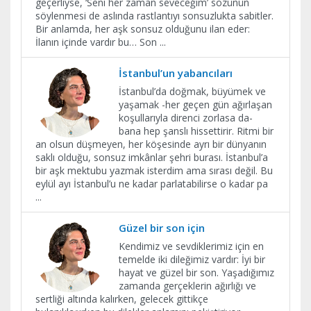
geçerliyse, ‘Seni her zaman seveceğim’ sözünün
söylenmesi de aslında rastlantıyı sonsuzlukta sabitler.
Bir anlamda, her aşk sonsuz olduğunu ilan eder:
İlanın içinde vardır bu… Son
...
İstanbul’un yabancıları
İstanbul’da doğmak, büyümek ve
yaşamak -her geçen gün ağırlaşan
koşullarıyla direnci zorlasa da-
bana hep şanslı hissettirir. Ritmi bir
an olsun düşmeyen, her köşesinde ayrı bir dünyanın
saklı olduğu, sonsuz imkânlar şehri burası. İstanbul’a
bir aşk mektubu yazmak isterdim ama sırası değil. Bu
eylül ayı İstanbul’u ne kadar parlatabilirse o kadar pa
...
Güzel bir son için
Kendimiz ve sevdiklerimiz için en
temelde iki dileğimiz vardır: İyi bir
hayat ve güzel bir son. Yaşadığımız
zamanda gerçeklerin ağırlığı ve
sertliği altında kalırken, gelecek gittikçe