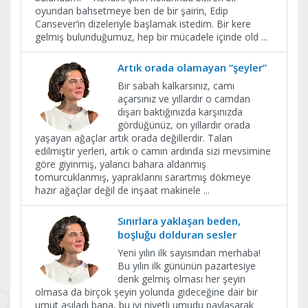
oyundan bahsetmeye ben de bir şairin, Edip
Cansever’in dizeleriyle başlamak istedim. Bir kere
gelmiş bulunduğumuz, hep bir mücadele içinde old
...
Artık orada olamayan “şeyler”
Bir sabah kalkarsınız, camı
açarsınız ve yıllardır o camdan
dışarı baktığınızda karşınızda
gördüğünüz, on yıllardır orada
yaşayan ağaçlar artık orada değillerdir. Talan
edilmiştir yerleri, artık o camın ardında sizi mevsimine
göre giyinmiş, yalancı bahara aldanmış
tomurcuklanmış, yapraklarını sarartmış dökmeye
hazır ağaçlar değil de inşaat makinele
...
Sınırlara yaklaşan beden,
boşluğu dolduran sesler
Yeni yılın ilk sayısından merhaba!
Bu yılın ilk gününün pazartesiye
denk gelmiş olması her şeyin
olmasa da birçok şeyin yolunda gideceğine dair bir
umut aşıladı bana, bu iyi niyetli umudu paylaşarak