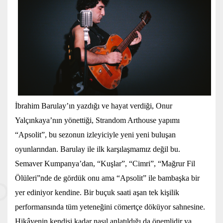
İbrahim Barulay’ın yazdığı ve hayat verdiği, Onur
Yalçınkaya’nın yönettiği, Strandom Arthouse yapımı
“Apsolit”, bu sezonun izleyiciyle yeni yeni buluşan
oyunlarından. Barulay ile ilk karşılaşmamız değil bu.
Semaver Kumpanya’dan, “Kuşlar”, “Cimri”, “Mağrur Fil
Ölüleri”nde de gördük onu ama “Apsolit” ile bambaşka bir
yer ediniyor kendine. Bir buçuk saati aşan tek kişilik
performansında tüm yeteneğini cömertçe döküyor sahnesine.
Hikâyenin kendisi kadar nasıl anlatıldığı da önemlidir ya