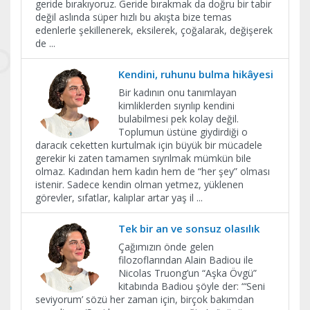
geride bırakıyoruz. Geride bırakmak da doğru bir tabir
değil aslında süper hızlı bu akışta bize temas
edenlerle şekillenerek, eksilerek, çoğalarak, değişerek
de
...
Kendini, ruhunu bulma hikâyesi
Bir kadının onu tanımlayan
kimliklerden sıyrılıp kendini
bulabilmesi pek kolay değil.
Toplumun üstüne giydirdiği o
daracık ceketten kurtulmak için büyük bir mücadele
gerekir ki zaten tamamen sıyrılmak mümkün bile
olmaz. Kadından hem kadın hem de “her şey” olması
istenir. Sadece kendin olman yetmez, yüklenen
görevler, sıfatlar, kalıplar artar yaş il
...
Tek bir an ve sonsuz olasılık
Çağımızın önde gelen
filozoflarından Alain Badiou ile
Nicolas Truong’un “Aşka Övgü”
kitabında Badiou şöyle der: “‘Seni
seviyorum’ sözü her zaman için, birçok bakımdan