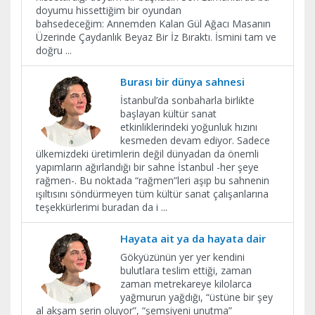
doyumu hissettiğim bir oyundan
bahsedeceğim: Annemden Kalan Gül Ağacı Masanın
Üzerinde Çaydanlık Beyaz Bir İz Bıraktı. İsmini tam ve
doğru
...
Burası bir dünya sahnesi
İstanbul’da sonbaharla birlikte
başlayan kültür sanat
etkinliklerindeki yoğunluk hızını
kesmeden devam ediyor. Sadece
ülkemizdeki üretimlerin değil dünyadan da önemli
yapımların ağırlandığı bir sahne İstanbul -her şeye
rağmen-. Bu noktada “rağmen”leri aşıp bu sahnenin
ışıltısını söndürmeyen tüm kültür sanat çalışanlarına
teşekkürlerimi buradan da i
...
Hayata ait ya da hayata dair
Gökyüzünün yer yer kendini
bulutlara teslim ettiği, zaman
zaman metrekareye kilolarca
yağmurun yağdığı, “üstüne bir şey
al akşam serin oluyor”, “şemsiyeni unutma”