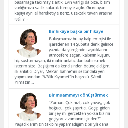
basamağa takılmayız artık. Evin varlığı da bize, bizim
varlığımıza sadık kalarak tümüyle açılır. Gıcırdayan
kapıyı aynı el hareketiyle iteriz, uzaktaki tavan arasına
ışığı y
...
Bir hikâye başka bir hikâye
Buluşmamız bu ay kalp emojisi ile
işaretlenen 14 Şubat’a denk gelince
yazıda da yüreğinde taşıdıklarını
atmosfere saçan, kalbinin kuşunu
hiç susturmayan, iki mahir anlatıcıdan bahsetmek
isterim size. Başlığımı da kendisinden ödünç aldığım,
ilk anlatıcı Diyar, Mek’an Sahne’nin sezondaki yeni
yapımlarından “9/8’lik Kıyamet”in başrolü. Şâmil
Yılmaz’ın
...
Bir muammayı dönüştürmek
“Zaman. Çok hızlı, çok yavaş, çok
boğucu, çok şaşırtıcı. Geçip giden
bir şey mi gerçekten yoksa biz mi
geçiyoruz zamanın içinden?”
Yaşadıklarımızın takibini yapamadığımız bir yılı daha