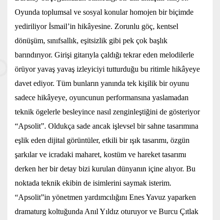
Oyunda toplumsal ve sosyal konular homojen bir biçimde
yediriliyor İsmail’in hikâyesine. Zorunlu göç, kentsel
dönüşüm, sınıfsallık, eşitsizlik gibi pek çok başlık
barındırıyor. Girişi gitarıyla çaldığı tekrar eden melodilerle
örüyor yavaş yavaş izleyiciyi tutturduğu bu ritimle hikâyeye
davet ediyor. Tüm bunların yanında tek kişilik bir oyunu
sadece hikâyeye, oyuncunun performansına yaslamadan
teknik ögelerle besleyince nasıl zenginleştiğini de gösteriyor
“Apsolit”. Oldukça sade ancak işlevsel bir sahne tasarımına
eşlik eden dijital görüntüler, etkili bir ışık tasarımı, özgün
şarkılar ve icradaki maharet, kostüm ve hareket tasarımı
derken her bir detay bizi kurulan dünyanın içine alıyor. Bu
noktada teknik ekibin de isimlerini saymak isterim.
“Apsolit”in yönetmen yardımcılığını Enes Yavuz yaparken
dramaturg koltuğunda Anıl Yıldız oturuyor ve Burcu Çıtlak