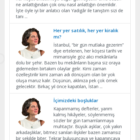
ne anlattığından çok onu nasıl anlattığın önemlidir.
İşte öyle iyi bir anlatıcı olan Yadigâr ile tanıştım sizi de
tanı
...
Her yer satılık, her yer kiralık
mı?
İstanbul, “bir gün mutlaka gezerim”
diye ertelenen, her köşesi tarihi ve
mimarisiyle göz alıcı mekânlarla
dolu bir şehir. Bazen bu mekânların başına siz oraya
gidemeden birtakım olaylar gelir. Kimi zaman
özelleştirilir kimi zaman adı dönüşüm olan bir yok
oluşa maruz kalır. Düşünün, aklınıza pek çok örnek
gelecektir. Birkaç yıl önce kapatılan, İstan
...
İçimizdeki boşluklar
Kapanmamış defterler, yarım
kalmış hikâyeler, söylenmemiş
sözler bir gün tamamlanmaya
muhtaçtır. Büyük aşklar, çok yakın
arkadaşlıklar, bitmez sanılan ilişkiler bazen zamansız
bir şekilde biter. Tekrar buluşuncaya ve kapanıncaya