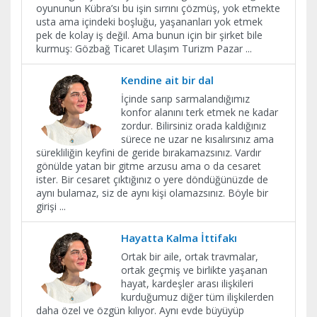
oyununun Kübra’sı bu işin sırrını çözmüş, yok etmekte
usta ama içindeki boşluğu, yaşananları yok etmek
pek de kolay iş değil. Ama bunun için bir şirket bile
kurmuş: Gözbağ Ticaret Ulaşım Turizm Pazar
...
​Kendine ait bir dal
İçinde sarıp sarmalandığımız
konfor alanını terk etmek ne kadar
zordur. Bilirsiniz orada kaldığınız
sürece ne uzar ne kısalırsınız ama
sürekliliğin keyfini de geride bırakamazsınız. Vardır
gönülde yatan bir gitme arzusu ama o da cesaret
ister. Bir cesaret çıktığınız o yere döndüğünüzde de
aynı bulamaz, siz de aynı kişi olamazsınız. Böyle bir
girişi
...
Hayatta Kalma İttifakı
Ortak bir aile, ortak travmalar,
ortak geçmiş ve birlikte yaşanan
hayat, kardeşler arası ilişkileri
kurduğumuz diğer tüm ilişkilerden
daha özel ve özgün kılıyor. Aynı evde büyüyüp