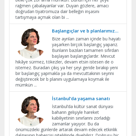
rağmen çabalayanlar var. Duyan gözlere, amacı
doğrudan tiyatromuza dair belleğin inşasını
tartışmaya açmak olan bi
...
Başlangıçlar ve b planlarımız…
Bize ayrılan zaman içinde bu hayatı
yaşarken birçok başlangıç yaparız.
Bunların bazıları tamamen sıfırdan
başlayan başlangıçlardır. Mevcut
hikâye sürmez, tökezler, devam etsin istesen de o
istemez. Buradan çıkış ya her şeyi geride bırakıp yeni
bir başlangıç yapmakla ya da mevcuttakinin seyrini
değiştirecek bir b planını uygulamaya koymak ile
mümkün
...
İstanbul’da yaşama sanatı
İstanbul’da kültür sanat dünyası
baharın gelişiyle hareket
kabiliyetinin sınırlarını zorladığı
zamanlar yaşıyor. Bu da
önümüzdeki günlerde artarak devam edecek etkinlik
dalgasının habercisi niteliğinde diyebiliriz. Doğrusu hiç