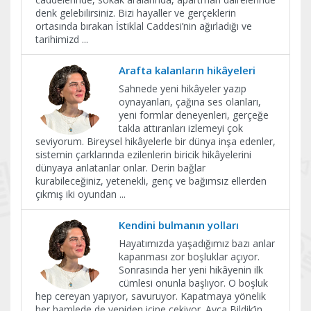
denk gelebilirsiniz. Bizi hayaller ve gerçeklerin
ortasında bırakan İstiklal Caddesi’nin ağırladığı ve
tarihimizd
...
Arafta kalanların hikâyeleri
Sahnede yeni hikâyeler yazıp
oynayanları, çağına ses olanları,
yeni formlar deneyenleri, gerçeğe
takla attıranları izlemeyi çok
seviyorum. Bireysel hikâyelerle bir dünya inşa edenler,
sistemin çarklarında ezilenlerin biricik hikâyelerini
dünyaya anlatanlar onlar. Derin bağlar
kurabileceğiniz, yetenekli, genç ve bağımsız ellerden
çıkmış iki oyundan
...
​Kendini bulmanın yolları
Hayatımızda yaşadığımız bazı anlar
kapanması zor boşluklar açıyor.
Sonrasında her yeni hikâyenin ilk
cümlesi onunla başlıyor. O boşluk
hep cereyan yapıyor, savuruyor. Kapatmaya yönelik
her hamlede de yeniden içine çekiyor. Ayça Bildik’in