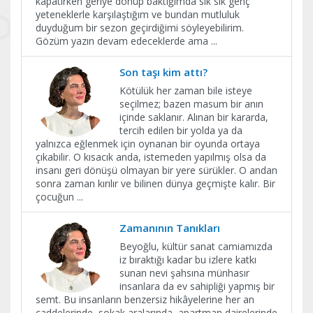
kapatırken geriye dönüp baktığımda sık sık genç
yeteneklerle karşılaştığım ve bundan mutluluk
duyduğum bir sezon geçirdiğimi söyleyebilirim.
Gözüm yazın devam edeceklerde ama
...
Son taşı kim attı?
Kötülük her zaman bile isteye
seçilmez; bazen masum bir anın
içinde saklanır. Alınan bir kararda,
tercih edilen bir yolda ya da
yalnızca eğlenmek için oynanan bir oyunda ortaya
çıkabilir. O kısacık anda, istemeden yapılmış olsa da
insanı geri dönüşü olmayan bir yere sürükler. O andan
sonra zaman kırılır ve bilinen dünya geçmişte kalır. Bir
çocuğun
...
Zamanının Tanıkları
Beyoğlu, kültür sanat camiamızda
iz bıraktığı kadar bu izlere katkı
sunan nevi şahsına münhasır
insanlara da ev sahipliği yapmış bir
semt. Bu insanların benzersiz hikâyelerine her an
caddelerinde, sokak aralarında, apartman dairelerinde