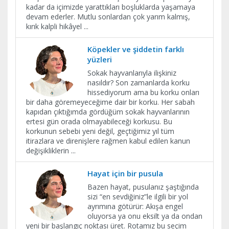
kadar da içimizde yarattıkları boşluklarda yaşamaya
devam ederler. Mutlu sonlardan çok yarım kalmış,
kırık kalpli hikâyel
...
Köpekler ve şiddetin farklı
yüzleri
Sokak hayvanlarıyla ilişkiniz
nasıldır? Son zamanlarda korku
hissediyorum ama bu korku onları
bir daha göremeyeceğime dair bir korku. Her sabah
kapıdan çıktığımda gördüğüm sokak hayvanlarının
ertesi gün orada olmayabileceği korkusu. Bu
korkunun sebebi yeni değil, geçtiğimiz yıl tüm
itirazlara ve direnişlere rağmen kabul edilen kanun
değişikliklerin
...
​Hayat için bir pusula
Bazen hayat, pusulanız şaştığında
sizi “en sevdiğiniz”le ilgili bir yol
ayrımına götürür: Akışa engel
oluyorsa ya onu eksilt ya da ondan
yeni bir başlangıç noktası üret. Rotamız bu seçim