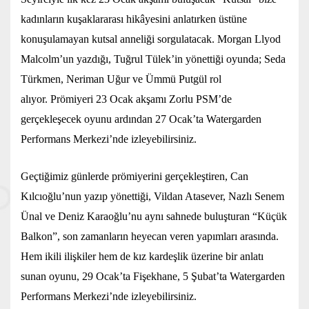
kadınların kuşaklararası hikâyesini anlatırken üstüne
konuşulamayan kutsal anneliği sorgulatacak. Morgan Llyod
Malcolm’un yazdığı, Tuğrul Tülek’in yönettiği oyunda; Seda
Türkmen, Neriman Uğur ve Ümmü Putgül rol
alıyor. Prömiyeri 23 Ocak akşamı Zorlu PSM’de
gerçekleşecek oyunu ardından 27 Ocak’ta Watergarden
Performans Merkezi’nde izleyebilirsiniz.
Geçtiğimiz günlerde prömiyerini gerçekleştiren, Can
Kılcıoğlu’nun yazıp yönettiği, Vildan Atasever, Nazlı Senem
Ünal ve Deniz Karaoğlu’nu aynı sahnede buluşturan “Küçük
Balkon”, son zamanların heyecan veren yapımları arasında.
Hem ikili ilişkiler hem de kız kardeşlik üzerine bir anlatı
sunan oyunu, 29 Ocak’ta Fişekhane, 5 Şubat’ta Watergarden
Performans Merkezi’nde izleyebilirsiniz.