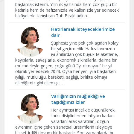
başlamak isterim. Yılın ilk yazısında hem çok güçlü bir
kadınla hem de hafızanızda ve kalbinizde yer edinecek
hikâyelerle tanıştıran Tut! Bırak! adlı o
...
Hatırlamak isteyeceklerimize
dair
Şüphesiz yine pek çok açıdan kolay
bir yıl geçirmedik. Hafızalarımızda
iyi anılardan çok büyük felaketlerle,
kayıplarla, savaşlarla, ekonomik sıkıntılarla, daima bir
mücadeleyle geçen, çoğu günü “iyi olmayan” bir yıl
olarak yer edecek 2023. Oysa her yeni yıla başlarken
iyiliği, mutluluğu, bereketi, sağlığı, birlikte olmayı
dilediğimiz gibi dilemişt
...
Varlığımızın muğlaklığı ve
taşıdığımız izler
Her ayrıntısı incelikle düşünülerek,
farklı disiplinlerden ihtiyacı kadar
yararlanılarak yaratılan, özgün
evreninin içine çeken sanatsal üretimlerin izleyiciye
hissettirdiği doyum bir başkadır. Son zamanlarda bu