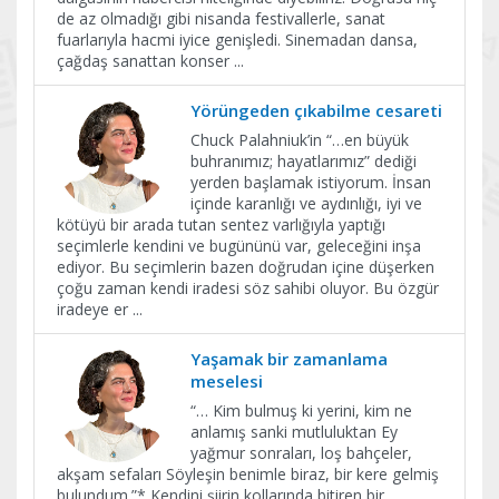
de az olmadığı gibi nisanda festivallerle, sanat
fuarlarıyla hacmi iyice genişledi. Sinemadan dansa,
çağdaş sanattan konser
...
Yörüngeden çıkabilme cesareti
Chuck Palahniuk’in “…en büyük
buhranımız; hayatlarımız” dediği
yerden başlamak istiyorum. İnsan
içinde karanlığı ve aydınlığı, iyi ve
kötüyü bir arada tutan sentez varlığıyla yaptığı
seçimlerle kendini ve bugününü var, geleceğini inşa
ediyor. Bu seçimlerin bazen doğrudan içine düşerken
çoğu zaman kendi iradesi söz sahibi oluyor. Bu özgür
iradeye er
...
Yaşamak bir zamanlama
meselesi
“… Kim bulmuş ki yerini, kim ne
anlamış sanki mutluluktan Ey
yağmur sonraları, loş bahçeler,
akşam sefaları Söyleşin benimle biraz, bir kere gelmiş
bulundum.”* Kendini şiirin kollarında bitiren bir