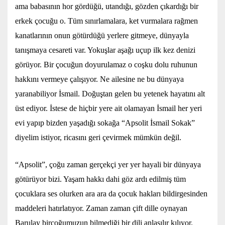
ama babasının hor gördüğü, utandığı, gözden çıkardığı bir
erkek çocuğu o. Tüm sınırlamalara, ket vurmalara rağmen
kanatlarının onun götürdüğü yerlere gitmeye, dünyayla
tanışmaya cesareti var. Yokuşlar aşağı uçup ilk kez denizi
görüyor. Bir çocuğun doyurulamaz o coşku dolu ruhunun
hakkını vermeye çalışıyor. Ne ailesine ne bu dünyaya
yaranabiliyor İsmail. Doğuştan gelen bu yetenek hayatını alt
üst ediyor. İstese de hiçbir yere ait olamayan İsmail her yeri
evi yapıp bizden yaşadığı sokağa “Apsolit İsmail Sokak”
diyelim istiyor, ricasını geri çevirmek mümkün değil.
“Apsolit”, çoğu zaman gerçekçi yer yer hayali bir dünyaya
götürüyor bizi. Yaşam hakkı dahi göz ardı edilmiş tüm
çocuklara ses olurken ara ara da çocuk hakları bildirgesinden
maddeleri hatırlatıyor. Zaman zaman çift dille oynayan
Barulay birçoğumuzun bilmediği bir dili anlaşılır kılıyor.