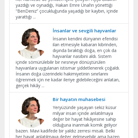
yazdığı ve oynadığı, Hakan Emre Ünal’ın yönettiği
“BenDeniz” çocukluğunda yaşadığı bir kaybın, içinde
yarattığı
...
İnsanlar ve sevgili hayvanlar
İnsanın kendini dünyanın efendisi
ilan etmesiyle kabaran kibrinden,
dışında bıraktığı doğa, en çok da
hayvanlar nasibini aldı. Sistem
içinde sömürülebilir bir nesneye dönüştürülen
hayvanlara uygulanan istismar şiddetlenerek çoğaldı.
İnsanın doğa üzerindeki hakimiyetinin sınırlarını
öğrenmek için ne kadar ileriye gidebileceğini anlatan,
gerçek hikây
...
Bir hayatın muhasebesi
Yeryüzünde yaşayan sekiz küsur
milyar insan içinde anlatılmaya
değer bir hayat hikâyesine sahip
olduğuna inanmak komik geliyor
bazen. Mavi kadifede bir yaldız zerresi misali. Belki
her hayat anlatılmaya değer gelmeyebilir ama bazen