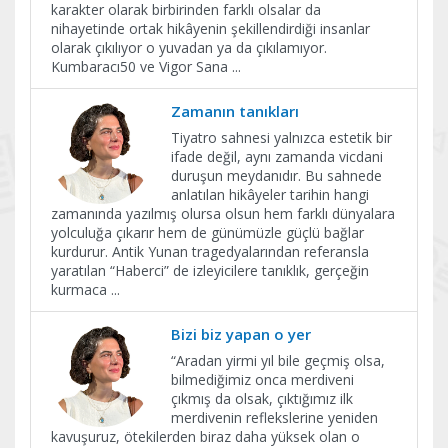
karakter olarak birbirinden farklı olsalar da
nihayetinde ortak hikâyenin şekillendirdiği insanlar
olarak çıkılıyor o yuvadan ya da çıkılamıyor.
Kumbaracı50 ve Vigor Sana
...
Zamanın tanıkları
Tiyatro sahnesi yalnızca estetik bir
ifade değil, aynı zamanda vicdani
duruşun meydanıdır. Bu sahnede
anlatılan hikâyeler tarihin hangi
zamanında yazılmış olursa olsun hem farklı dünyalara
yolculuğa çıkarır hem de günümüzle güçlü bağlar
kurdurur. Antik Yunan tragedyalarından referansla
yaratılan “Haberci” de izleyicilere tanıklık, gerçeğin
kurmaca
...
Bizi biz yapan o yer
“Aradan yirmi yıl bile geçmiş olsa,
bilmediğimiz onca merdiveni
çıkmış da olsak, çıktığımız ilk
merdivenin reflekslerine yeniden
kavuşuruz, ötekilerden biraz daha yüksek olan o