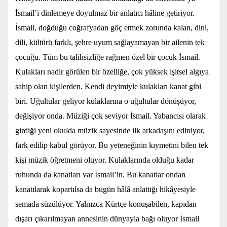
İsmail’i dinlemeye doyulmaz bir anlatıcı hâline getiriyor.
İsmail, doğduğu coğrafyadan göç etmek zorunda kalan, dini,
dili, kültürü farklı, şehre uyum sağlayamayan bir ailenin tek
çocuğu. Tüm bu talihsizliğe rağmen özel bir çocuk İsmail.
Kulakları nadir görülen bir özelliğe, çok yüksek işitsel algıya
sahip olan kişilerden. Kendi deyimiyle kulakları kanat gibi
biri. Uğultular geliyor kulaklarına o uğultular dönüşüyor,
değişiyor onda. Müziği çok seviyor İsmail. Yabancısı olarak
girdiği yeni okulda müzik sayesinde ilk arkadaşını ediniyor,
fark edilip kabul görüyor. Bu yeteneğinin kıymetini bilen tek
kişi müzik öğretmeni oluyor. Kulaklarında olduğu kadar
ruhunda da kanatları var İsmail’in. Bu kanatlar ondan
kanatılarak kopartılsa da bugün hâlâ anlattığı hikâyesiyle
semada süzülüyor. Yalnızca Kürtçe konuşabilen, kapıdan
dışarı çıkarılmayan annesinin dünyayla bağı oluyor İsmail