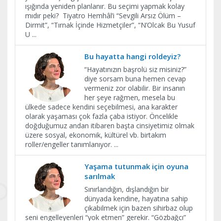
ışığında yeniden planlanır. Bu seçimi yapmak kolay
mıdır peki? Tiyatro Hemhâl’i “Sevgili Arsız Ölüm –
Dirmit”, “Tırnak İçinde Hizmetçiler”, “N’Olcak Bu Yusuf
U
...
Bu hayatta hangi roldeyiz?
“Hayatınızın başrolü siz misiniz?”
diye sorsam buna hemen cevap
vermeniz zor olabilir. Bir insanın
her şeye rağmen, mesela bu
ülkede sadece kendini seçebilmesi, ana karakter
olarak yaşaması çok fazla çaba istiyor. Öncelikle
doğduğumuz andan itibaren başta cinsiyetimiz olmak
üzere sosyal, ekonomik, kültürel vb. birtakım
roller/engeller tanımlanıyor.
...
Yaşama tutunmak için oyuna
sarılmak
Sınırlandığın, dışlandığın bir
dünyada kendine, hayatına sahip
çıkabilmek için bazen sihirbaz olup
seni engelleyenleri “yok etmen” gerekir. “Gözbağcı”