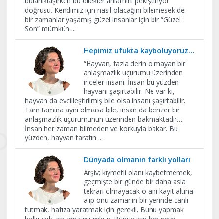
bulanıklaşırken bu dilekler anlamını pekiştiriyor
doğrusu. Kendimiz için nasıl olacağını bilemesek de
bir zamanlar yaşamış güzel insanlar için bir “Güzel
Son” mümkün
...
Hepimiz ufukta kayboluyoruz…
“Hayvan, fazla derin olmayan bir
anlaşmazlık uçurumu üzerinden
inceler insanı. İnsan bu yüzden
hayvanı şaşırtabilir. Ne var ki,
hayvan da evcilleştirilmiş bile olsa insanı şaşırtabilir.
Tam tamına aynı olmasa bile, insan da benzer bir
anlaşmazlık uçurumunun üzerinden bakmaktadır…
İnsan her zaman bilmeden ve korkuyla bakar. Bu
yüzden, hayvan tarafın
...
Dünyada olmanın farklı yolları
Arşiv; kıymetli olanı kaybetmemek,
geçmişte bir günde bir daha asla
tekrarı olmayacak o anı kayıt altına
alıp onu zamanın bir yerinde canlı
tutmak, hafıza yaratmak için gerekli. Bunu yapmak
belki çok zor ama mümkün. Bunun için her şeye