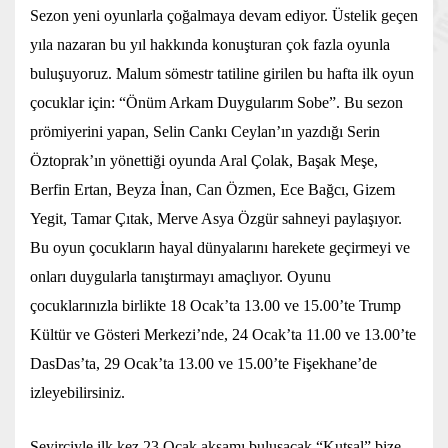
Sezon yeni oyunlarla çoğalmaya devam ediyor. Üstelik geçen
yıla nazaran bu yıl hakkında konuşturan çok fazla oyunla
buluşuyoruz. Malum sömestr tatiline girilen bu hafta ilk oyun
çocuklar için: “Önüm Arkam Duygularım Sobe”. Bu sezon
prömiyerini yapan, Selin Cankı Ceylan’ın yazdığı Serin
Öztoprak’ın yönettiği oyunda Aral Çolak, Başak Meşe,
Berfin Ertan, Beyza İnan, Can Özmen, Ece Bağcı, Gizem
Yegit, Tamar Çıtak, Merve Asya Özgür sahneyi paylaşıyor.
Bu oyun çocukların hayal dünyalarını harekete geçirmeyi ve
onları duygularla tanıştırmayı amaçlıyor. Oyunu
çocuklarınızla birlikte 18 Ocak’ta 13.00 ve 15.00’te Trump
Kültür ve Gösteri Merkezi’nde, 24 Ocak’ta 11.00 ve 13.00’te
DasDas’ta, 29 Ocak’ta 13.00 ve 15.00’te Fişekhane’de
izleyebilirsiniz.
Seyirciyle ilk kez 23 Ocak akşamı buluşacak “Kutsal” bize