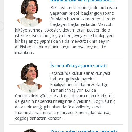
Bize ayrılan zaman içinde bu hayatı
yaşarken birçok başlangıç yaparız.
Bunların bazıları tamamen sıfırdan
başlayan başlangıçlardır. Mevcut
hikâye sürmez, tökezler, devam etsin istesen de o
istemez. Buradan çıkış ya her şeyi geride bırakıp yeni
bir başlangıç yapmakla ya da mevcuttakinin seyrini
değiştirecek bir b planını uygulamaya koymak ile
mümkün
...
İstanbul’da yaşama sanatı
İstanbul’da kültür sanat dünyası
baharın gelişiyle hareket
kabiliyetinin sınırlarını zorladığı
zamanlar yaşıyor. Bu da
önümüzdeki günlerde artarak devam edecek etkinlik
dalgasının habercisi niteliğinde diyebiliriz. Doğrusu hiç
de az olmadığı gibi nisanda festivallerle, sanat
fuarlarıyla hacmi iyice genişledi. Sinemadan dansa,
çağdaş sanattan konser
...
Yörüngeden çıkabilme cesareti