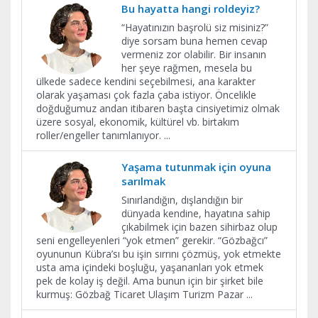
Bu hayatta hangi roldeyiz?
“Hayatınızın başrolü siz misiniz?”
diye sorsam buna hemen cevap
vermeniz zor olabilir. Bir insanın
her şeye rağmen, mesela bu
ülkede sadece kendini seçebilmesi, ana karakter
olarak yaşaması çok fazla çaba istiyor. Öncelikle
doğduğumuz andan itibaren başta cinsiyetimiz olmak
üzere sosyal, ekonomik, kültürel vb. birtakım
roller/engeller tanımlanıyor.
...
Yaşama tutunmak için oyuna
sarılmak
Sınırlandığın, dışlandığın bir
dünyada kendine, hayatına sahip
çıkabilmek için bazen sihirbaz olup
seni engelleyenleri “yok etmen” gerekir. “Gözbağcı”
oyununun Kübra’sı bu işin sırrını çözmüş, yok etmekte
usta ama içindeki boşluğu, yaşananları yok etmek
pek de kolay iş değil. Ama bunun için bir şirket bile
kurmuş: Gözbağ Ticaret Ulaşım Turizm Pazar
...