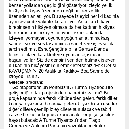
benzer yollardan geçildiğini gösteriyor izleyiciye. İki
hikâye de kıyas üzerinden değil bu benzerlik
üzerinden anlatılıyor. Bu sayede izleyici her iki kadınla
aynı seviyede yakınlık kurabiliyor. Anlatılan hikâye
birebir senin hikâyen olmasa da her kadının hikâyesi
tüm kadınların hikâyesi oluyor. Teknik anlamda
izleyeni yormayan, oyunun yoğun anlatımına karşı
sahne, ışık ve ses tasarımında sadelik ve işlevsellik
tercih edilmiş. Esra Şengünalp ile Gamze Dar da
temsil ettikleri karakterlere uyumları açısından
başarılıydılar. Siz de derisini yeniden bulmak isteyen
bu kadının hikâyesini dinlemek isterseniz “Fok Derisi
KAVUŞMA!”yı 20 Aralık’ta Kadıköy Boa Sahne’de
izleyebilirsiniz.
Gelecek program:
- Galataperform’un Portekiz’li A Turma Tiyatrosu ile
geliştirdiği ortak projesinden haberiniz var mı? Bu
proje kapsamında farklı kültürlerden gelen, farklı diller
konuşan yazarlar bir araya gelecek, yazdıkları eserler
diğer dillere çevrilip izleyicilere sunulacak ve tabiri
caizse bir kültür köprüsü kurulacak. Proje şu şekilde
hayat bulacak: A Turma Tiyatrosu’ndan Tiago
Correia ve Antonio Parra’nın yazdıkları metinler