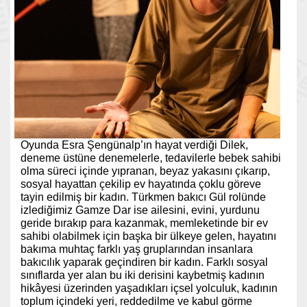
Oyunda Esra Şengünalp’ın hayat verdiği Dilek,
deneme üstüne denemelerle, tedavilerle bebek sahibi
olma süreci içinde yıpranan, beyaz yakasını çıkarıp,
sosyal hayattan çekilip ev hayatında çoklu göreve
tayin edilmiş bir kadın. Türkmen bakıcı Gül rolünde
izlediğimiz Gamze Dar ise ailesini, evini, yurdunu
geride bırakıp para kazanmak, memleketinde bir ev
sahibi olabilmek için başka bir ülkeye gelen, hayatını
bakıma muhtaç farklı yaş gruplarından insanlara
bakıcılık yaparak geçindiren bir kadın. Farklı sosyal
sınıflarda yer alan bu iki derisini kaybetmiş kadının
hikâyesi üzerinden yaşadıkları içsel yolculuk, kadının
toplum içindeki yeri, reddedilme ve kabul görme