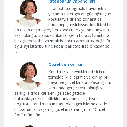
İstanbul’un yabancıları
İstanbul’da doğmak, büyümek ve
yaşamak -her geçen gün ağırlaşan
koşullarıyla direnci zorlasa da-
bana hep şanslı hissettirir. Ritmi bir
an olsun düşmeyen, her köşesinde ayrı bir dünyanın
saklı olduğu, sonsuz imkânlar şehri burası. İstanbul’a
bir aşk mektubu yazmak isterdim ama sırası değil. Bu
eylül ayı İstanbul’u ne kadar parlatabilirse o kadar pa
...
Güzel bir son için
Kendimiz ve sevdiklerimiz için en
temelde iki dileğimiz vardır: İyi bir
hayat ve güzel bir son. Yaşadığımız
zamanda gerçeklerin ağırlığı ve
sertliği altında kalırken, gelecek gittikçe
bulanıklaşırken bu dilekler anlamını pekiştiriyor
doğrusu. Kendimiz için nasıl olacağını bilemesek de
bir zamanlar yaşamış güzel insanlar için bir “Güzel
Son” mümkün
...