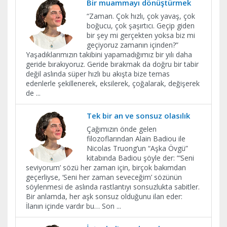
Bir muammayı dönüştürmek
“Zaman. Çok hızlı, çok yavaş, çok
boğucu, çok şaşırtıcı. Geçip giden
bir şey mi gerçekten yoksa biz mi
geçiyoruz zamanın içinden?”
Yaşadıklarımızın takibini yapamadığımız bir yılı daha
geride bırakıyoruz. Geride bırakmak da doğru bir tabir
değil aslında süper hızlı bu akışta bize temas
edenlerle şekillenerek, eksilerek, çoğalarak, değişerek
de
...
Tek bir an ve sonsuz olasılık
Çağımızın önde gelen
filozoflarından Alain Badiou ile
Nicolas Truong’un “Aşka Övgü”
kitabında Badiou şöyle der: “‘Seni
seviyorum’ sözü her zaman için, birçok bakımdan
geçerliyse, ‘Seni her zaman seveceğim’ sözünün
söylenmesi de aslında rastlantıyı sonsuzlukta sabitler.
Bir anlamda, her aşk sonsuz olduğunu ilan eder:
İlanın içinde vardır bu… Son
...