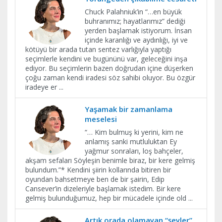
Chuck Palahniuk’in “…en büyük
buhranımız; hayatlarımız” dediği
yerden başlamak istiyorum. İnsan
içinde karanlığı ve aydınlığı, iyi ve
kötüyü bir arada tutan sentez varlığıyla yaptığı
seçimlerle kendini ve bugününü var, geleceğini inşa
ediyor. Bu seçimlerin bazen doğrudan içine düşerken
çoğu zaman kendi iradesi söz sahibi oluyor. Bu özgür
iradeye er
...
Yaşamak bir zamanlama
meselesi
“… Kim bulmuş ki yerini, kim ne
anlamış sanki mutluluktan Ey
yağmur sonraları, loş bahçeler,
akşam sefaları Söyleşin benimle biraz, bir kere gelmiş
bulundum.”* Kendini şiirin kollarında bitiren bir
oyundan bahsetmeye ben de bir şairin, Edip
Cansever’in dizeleriyle başlamak istedim. Bir kere
gelmiş bulunduğumuz, hep bir mücadele içinde old
...
Artık orada olamayan “şeyler”