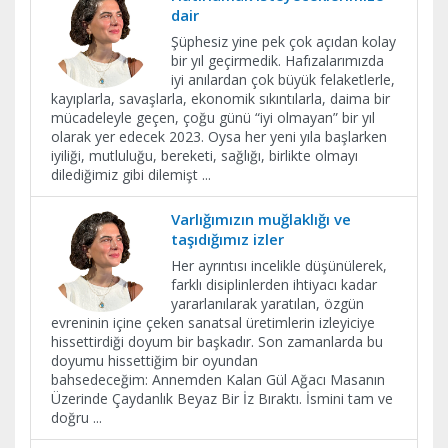
dair
Şüphesiz yine pek çok açıdan kolay
bir yıl geçirmedik. Hafızalarımızda
iyi anılardan çok büyük felaketlerle,
kayıplarla, savaşlarla, ekonomik sıkıntılarla, daima bir
mücadeleyle geçen, çoğu günü “iyi olmayan” bir yıl
olarak yer edecek 2023. Oysa her yeni yıla başlarken
iyiliği, mutluluğu, bereketi, sağlığı, birlikte olmayı
dilediğimiz gibi dilemişt
...
Varlığımızın muğlaklığı ve
taşıdığımız izler
Her ayrıntısı incelikle düşünülerek,
farklı disiplinlerden ihtiyacı kadar
yararlanılarak yaratılan, özgün
evreninin içine çeken sanatsal üretimlerin izleyiciye
hissettirdiği doyum bir başkadır. Son zamanlarda bu
doyumu hissettiğim bir oyundan
bahsedeceğim: Annemden Kalan Gül Ağacı Masanın
Üzerinde Çaydanlık Beyaz Bir İz Bıraktı. İsmini tam ve
doğru
...