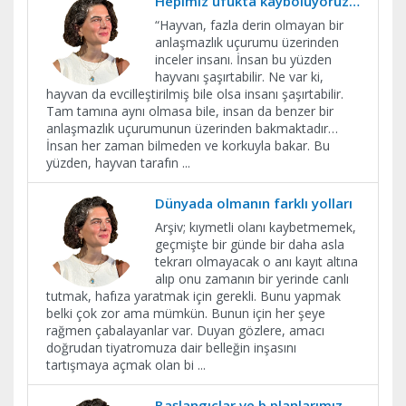
Hepimiz ufukta kayboluyoruz…
“Hayvan, fazla derin olmayan bir
anlaşmazlık uçurumu üzerinden
inceler insanı. İnsan bu yüzden
hayvanı şaşırtabilir. Ne var ki,
hayvan da evcilleştirilmiş bile olsa insanı şaşırtabilir.
Tam tamına aynı olmasa bile, insan da benzer bir
anlaşmazlık uçurumunun üzerinden bakmaktadır…
İnsan her zaman bilmeden ve korkuyla bakar. Bu
yüzden, hayvan tarafın
...
Dünyada olmanın farklı yolları
Arşiv; kıymetli olanı kaybetmemek,
geçmişte bir günde bir daha asla
tekrarı olmayacak o anı kayıt altına
alıp onu zamanın bir yerinde canlı
tutmak, hafıza yaratmak için gerekli. Bunu yapmak
belki çok zor ama mümkün. Bunun için her şeye
rağmen çabalayanlar var. Duyan gözlere, amacı
doğrudan tiyatromuza dair belleğin inşasını
tartışmaya açmak olan bi
...
Başlangıçlar ve b planlarımız…