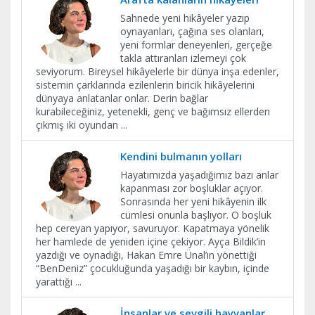
Sahnede yeni hikâyeler yazıp
oynayanları, çağına ses olanları,
yeni formlar deneyenleri, gerçeğe
takla attıranları izlemeyi çok
seviyorum. Bireysel hikâyelerle bir dünya inşa edenler,
sistemin çarklarında ezilenlerin biricik hikâyelerini
dünyaya anlatanlar onlar. Derin bağlar
kurabileceğiniz, yetenekli, genç ve bağımsız ellerden
çıkmış iki oyundan
...
​Kendini bulmanın yolları
Hayatımızda yaşadığımız bazı anlar
kapanması zor boşluklar açıyor.
Sonrasında her yeni hikâyenin ilk
cümlesi onunla başlıyor. O boşluk
hep cereyan yapıyor, savuruyor. Kapatmaya yönelik
her hamlede de yeniden içine çekiyor. Ayça Bildik’in
yazdığı ve oynadığı, Hakan Emre Ünal’ın yönettiği
“BenDeniz” çocukluğunda yaşadığı bir kaybın, içinde
yarattığı
...
İnsanlar ve sevgili hayvanlar