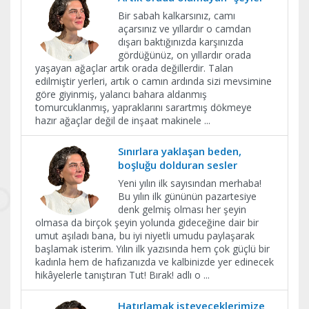
Bir sabah kalkarsınız, camı
açarsınız ve yıllardır o camdan
dışarı baktığınızda karşınızda
gördüğünüz, on yıllardır orada
yaşayan ağaçlar artık orada değillerdir. Talan
edilmiştir yerleri, artık o camın ardında sizi mevsimine
göre giyinmiş, yalancı bahara aldanmış
tomurcuklanmış, yapraklarını sarartmış dökmeye
hazır ağaçlar değil de inşaat makinele
...
Sınırlara yaklaşan beden,
boşluğu dolduran sesler
Yeni yılın ilk sayısından merhaba!
Bu yılın ilk gününün pazartesiye
denk gelmiş olması her şeyin
olmasa da birçok şeyin yolunda gideceğine dair bir
umut aşıladı bana, bu iyi niyetli umudu paylaşarak
başlamak isterim. Yılın ilk yazısında hem çok güçlü bir
kadınla hem de hafızanızda ve kalbinizde yer edinecek
hikâyelerle tanıştıran Tut! Bırak! adlı o
...
Hatırlamak isteyeceklerimize