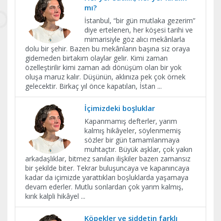
mı?
İstanbul, “bir gün mutlaka gezerim”
diye ertelenen, her köşesi tarihi ve
mimarisiyle göz alıcı mekânlarla
dolu bir şehir. Bazen bu mekânların başına siz oraya
gidemeden birtakım olaylar gelir. Kimi zaman
özelleştirilir kimi zaman adı dönüşüm olan bir yok
oluşa maruz kalır. Düşünün, aklınıza pek çok örnek
gelecektir. Birkaç yıl önce kapatılan, İstan
...
İçimizdeki boşluklar
Kapanmamış defterler, yarım
kalmış hikâyeler, söylenmemiş
sözler bir gün tamamlanmaya
muhtaçtır. Büyük aşklar, çok yakın
arkadaşlıklar, bitmez sanılan ilişkiler bazen zamansız
bir şekilde biter. Tekrar buluşuncaya ve kapanıncaya
kadar da içimizde yarattıkları boşluklarda yaşamaya
devam ederler. Mutlu sonlardan çok yarım kalmış,
kırık kalpli hikâyel
...
Köpekler ve şiddetin farklı