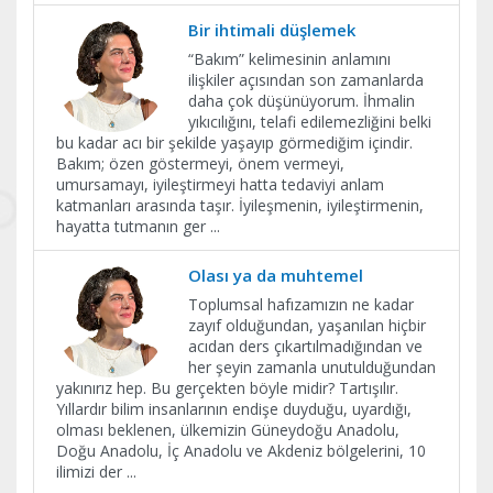
Bir ihtimali düşlemek
“Bakım” kelimesinin anlamını
ilişkiler açısından son zamanlarda
daha çok düşünüyorum. İhmalin
yıkıcılığını, telafi edilemezliğini belki
bu kadar acı bir şekilde yaşayıp görmediğim içindir.
Bakım; özen göstermeyi, önem vermeyi,
umursamayı, iyileştirmeyi hatta tedaviyi anlam
katmanları arasında taşır. İyileşmenin, iyileştirmenin,
hayatta tutmanın ger
...
Olası ya da muhtemel
Toplumsal hafızamızın ne kadar
zayıf olduğundan, yaşanılan hiçbir
acıdan ders çıkartılmadığından ve
her şeyin zamanla unutulduğundan
yakınırız hep. Bu gerçekten böyle midir? Tartışılır.
Yıllardır bilim insanlarının endişe duyduğu, uyardığı,
olması beklenen, ülkemizin Güneydoğu Anadolu,
Doğu Anadolu, İç Anadolu ve Akdeniz bölgelerini, 10
ilimizi der
...