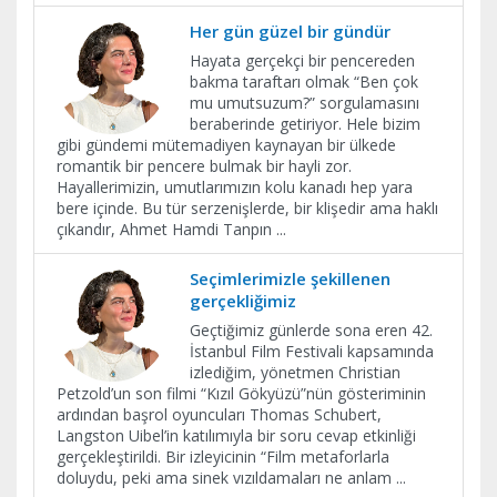
Her gün güzel bir gündür
Hayata gerçekçi bir pencereden
bakma taraftarı olmak “Ben çok
mu umutsuzum?” sorgulamasını
beraberinde getiriyor. Hele bizim
gibi gündemi mütemadiyen kaynayan bir ülkede
romantik bir pencere bulmak bir hayli zor.
Hayallerimizin, umutlarımızın kolu kanadı hep yara
bere içinde. Bu tür serzenişlerde, bir klişedir ama haklı
çıkandır, Ahmet Hamdi Tanpın
...
Seçimlerimizle şekillenen
gerçekliğimiz
Geçtiğimiz günlerde sona eren 42.
İstanbul Film Festivali kapsamında
izlediğim, yönetmen Christian
Petzold’un son filmi “Kızıl Gökyüzü”nün gösteriminin
ardından başrol oyuncuları Thomas Schubert,
Langston Uibel’in katılımıyla bir soru cevap etkinliği
gerçekleştirildi. Bir izleyicinin “Film metaforlarla
doluydu, peki ama sinek vızıldamaları ne anlam
...