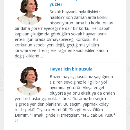
yüzleri
Sokak hayvanlarıyla ilişkiniz
nasıldır? Son zamanlarda korku
hissediyorum ama bu korku onları
bir daha göremeyeceğime dair bir korku. Her sabah
kapıdan çıktığımda gördüğüm sokak hayvanlarının
ertesi gün orada olmayabileceği korkusu. Bu
korkunun sebebi yeni değil, geçtiğimiz yıl tüm
itirazlara ve direnişlere rağmen kabul edilen kanun
değişikliklerin
...
​Hayat için bir pusula
Bazen hayat, pusulanız şaştığında
sizi “en sevdiğiniz”le ilgili bir yol
ayrımına götürür: Akışa engel
oluyorsa ya onu eksilt ya da ondan
yeni bir başlangıç noktası üret. Rotamız bu seçim
ışığında yeniden planlanır. Bu seçimi yapmak kolay
mıdır peki? Tiyatro Hemhâl’i “Sevgili Arsız Ölüm –
Dirmit”, “Tırnak İçinde Hizmetçiler”, “N’Olcak Bu Yusuf
U
...