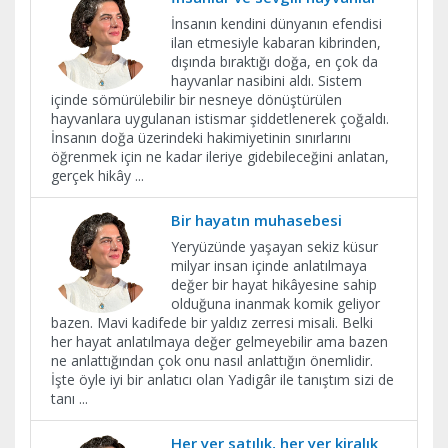
İnsanın kendini dünyanın efendisi
ilan etmesiyle kabaran kibrinden,
dışında bıraktığı doğa, en çok da
hayvanlar nasibini aldı. Sistem
içinde sömürülebilir bir nesneye dönüştürülen
hayvanlara uygulanan istismar şiddetlenerek çoğaldı.
İnsanın doğa üzerindeki hakimiyetinin sınırlarını
öğrenmek için ne kadar ileriye gidebileceğini anlatan,
gerçek hikây
...
Bir hayatın muhasebesi
Yeryüzünde yaşayan sekiz küsur
milyar insan içinde anlatılmaya
değer bir hayat hikâyesine sahip
olduğuna inanmak komik geliyor
bazen. Mavi kadifede bir yaldız zerresi misali. Belki
her hayat anlatılmaya değer gelmeyebilir ama bazen
ne anlattığından çok onu nasıl anlattığın önemlidir.
İşte öyle iyi bir anlatıcı olan Yadigâr ile tanıştım sizi de
tanı
...
Her yer satılık, her yer kiralık