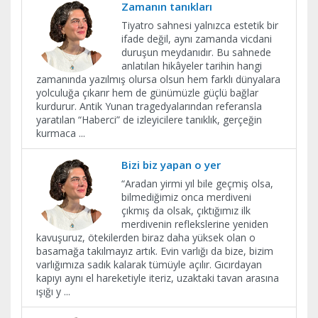
Zamanın tanıkları
Tiyatro sahnesi yalnızca estetik bir
ifade değil, aynı zamanda vicdani
duruşun meydanıdır. Bu sahnede
anlatılan hikâyeler tarihin hangi
zamanında yazılmış olursa olsun hem farklı dünyalara
yolculuğa çıkarır hem de günümüzle güçlü bağlar
kurdurur. Antik Yunan tragedyalarından referansla
yaratılan “Haberci” de izleyicilere tanıklık, gerçeğin
kurmaca
...
Bizi biz yapan o yer
“Aradan yirmi yıl bile geçmiş olsa,
bilmediğimiz onca merdiveni
çıkmış da olsak, çıktığımız ilk
merdivenin reflekslerine yeniden
kavuşuruz, ötekilerden biraz daha yüksek olan o
basamağa takılmayız artık. Evin varlığı da bize, bizim
varlığımıza sadık kalarak tümüyle açılır. Gıcırdayan
kapıyı aynı el hareketiyle iteriz, uzaktaki tavan arasına
ışığı y
...