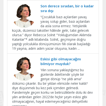
Son derece sıradan, bir o kadar
sıra dışı
“Çocukluk bazı açılardan yavaş
yavaş solup gider, bazı açılardan
da asla sona ermez. Yetişkinlik
küçük, düzensiz taksitler hâlinde gelir, tabii gelecek
olursa.” diyor Rebecca Solnit “Yokluğumdan Aklımda
Kalanlar”* adlı kitabında. Solnit, geçmişine doğru
yaptığı yolculukla dönüşümünün fiili olarak başladığı
19 yaşına, adım adım yazar oluşuna, kadın
...
Eskisi gibi olmayacağını
bilmiyor muyduk?
Yılın sonuna yaklaştığımız bu
günlerde âdettendir şöyle bir
geriye dönüp “ne yıldı ama”
dökümü çıkarılır. Bu bir yıldan elimizde neler kaldı?
diye düşünmek bu kez pek içimden gelmedi.
Pandemiyle geçen korku ve belirsizliklerle dolu iki dev
yılın ardından gelen 2022’de hiçbir şeyin eskisi gibi
olmayacağının, hayal edemeyeceğimiz dehşetteki
versiyonu
...