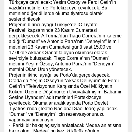
Türkçeye çevrilecek; Yeşim Özsoy ve Ferdi Çetin’in
yazdığı metinler de Portekizceye çevrilecek. Bu
metinler diğer dillerde okuma tiyatrosu olarak
seslendirilecek.
Projenin birinci ayağı Türkiye’de IO Tiyatro
Festivali kapsamında 23 Kasım Cumartesi
gerçekleşecek. A Turma’dan Tiago Correia’nın kaleme
aldığı “Duman” ve Antonio Parra’nın “Deneyim” isimli
metinleri 23 Kasım Cumartesi günü saat 15.00 ve
17.00’de Akbank Sanat’ta oyun okuması olarak
seyirciyle buluşacak. Tiago Correia’nın “Duman”
metnini Yeşim Özsoy; Antonio Parra’nın “Deneyim”
metnini Okan Urun yönetecek.
Projenin ikinci ayağı ise Porto’da gerçekleşecek.
Orada da Yeşim Özsoy’un “Aksak Deliryum” ile Ferdi
Çetin’in “Televizyonun Karşısında Özel Mülkiyetin
Kökeni Üzerine Düşünürken Uyuyakalmışım, Babamın
Sesine Uyandım” adlı metinleri Portekizceye
çevrilecek. Okumalar aralık ayında Porto Devlet
Tiyatrosu’nda (Teatro Nacional Sao Joao) yapılacak.
“Duman” ve “Deneyim” için rezervasyonunuzu
yaptırmayı unutmayın.
- Farklı bir bakış açısıyla anlatılacak Medea anlatısına
hazır olun. “Medea” bu kez iki küçük oğulun