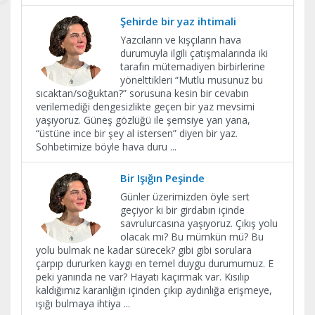
Şehirde bir yaz ihtimali
Yazcıların ve kışçıların hava
durumuyla ilgili çatışmalarında iki
tarafın mütemadiyen birbirlerine
yönelttikleri “Mutlu musunuz bu
sıcaktan/soğuktan?” sorusuna kesin bir cevabın
verilemediği dengesizlikte geçen bir yaz mevsimi
yaşıyoruz. Güneş gözlüğü ile şemsiye yan yana,
“üstüne ince bir şey al istersen” diyen bir yaz.
Sohbetimize böyle hava duru
...
Bir Işığın Peşinde
Günler üzerimizden öyle sert
geçiyor ki bir girdabın içinde
savrulurcasına yaşıyoruz. Çıkış yolu
olacak mı? Bu mümkün mü? Bu
yolu bulmak ne kadar sürecek? gibi gibi sorulara
çarpıp dururken kaygı en temel duygu durumumuz. E
peki yanında ne var? Hayatı kaçırmak var. Kısılıp
kaldığımız karanlığın içinden çıkıp aydınlığa erişmeye,
ışığı bulmaya ihtiya
...