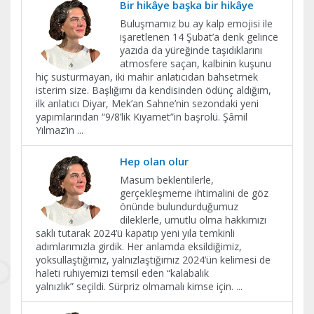
Bir hikâye başka bir hikâye
Buluşmamız bu ay kalp emojisi ile
işaretlenen 14 Şubat’a denk gelince
yazıda da yüreğinde taşıdıklarını
atmosfere saçan, kalbinin kuşunu
hiç susturmayan, iki mahir anlatıcıdan bahsetmek
isterim size. Başlığımı da kendisinden ödünç aldığım,
ilk anlatıcı Diyar, Mek’an Sahne’nin sezondaki yeni
yapımlarından “9/8’lik Kıyamet”in başrolü. Şâmil
Yılmaz’ın
...
Hep olan olur
Masum beklentilerle,
gerçekleşmeme ihtimalini de göz
önünde bulundurduğumuz
dileklerle, umutlu olma hakkımızı
saklı tutarak 2024’ü kapatıp yeni yıla temkinli
adımlarımızla girdik. Her anlamda eksildiğimiz,
yoksullaştığımız, yalnızlaştığımız 2024’ün kelimesi de
haleti ruhiyemizi temsil eden “kalabalık
yalnızlık” seçildi. Sürpriz olmamalı kimse için.
...