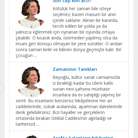
Son taşı kim attı?
Kötülük her zaman bile isteye
seçilmez; bazen masum bir anın
içinde saklanır. Alınan bir kararda,
tercih edilen bir yolda ya da
yalnızca eğlenmek için oynanan bir oyunda ortaya
çıkabilir. O kısacık anda, istemeden yapılmış olsa da
insanı geri dönüşü olmayan bir yere sürükler. O andan
sonra zaman kırılır ve bilinen dünya geçmişte kalır. Bir
çocuğun
...
Zamanının Tanıkları
Beyoğlu, kültür sanat camiamızda
iz bıraktığı kadar bu izlere katkı
sunan nevi şahsına münhasır
insanlara da ev sahipliği yapmış bir
semt. Bu insanların benzersiz hikâyelerine her an
caddelerinde, sokak aralarında, apartman dairelerinde
denk gelebilirsiniz. Bizi hayaller ve gerçeklerin
ortasında bırakan İstiklal Caddesi’nin ağırladığı ve
tarihimizd
...
Arafta kalanların hikâyeleri