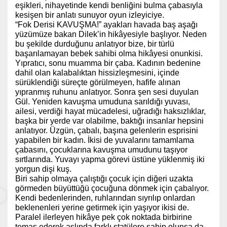
eşikleri, nihayetinde kendi benliğini bulma çabasıyla
kesişen bir anlatı sunuyor oyun izleyiciye.
“Fok Derisi KAVUŞMA!” ayakları havada baş aşağı
yüzümüze bakan Dilek’in hikâyesiyle başlıyor. Neden
bu şekilde durduğunu anlatıyor bize, bir türlü
başarılamayan bebek sahibi olma hikâyesi onunkisi.
Yıpratıcı, sonu muamma bir çaba. Kadının bedenine
dahil olan kalabalıktan hissizleşmesini, içinde
sürüklendiği süreçte görülmeyen, hafife alınan
yıpranmış ruhunu anlatıyor. Sonra şen sesi duyulan
Gül. Yeniden kavuşma umuduna sarıldığı yuvası,
ailesi, verdiği hayat mücadelesi, uğradığı haksızlıklar,
başka bir yerde var olabilme, baktığı insanlar hepsini
anlatıyor. Üzgün, çabalı, başına gelenlerin esprisini
yapabilen bir kadın. İkisi de yuvalarını tamamlama
çabasını, çocuklarına kavuşma umudunu taşıyor
sırtlarında. Yuvayı yapma görevi üstüne yüklenmiş iki
yorgun dişi kuş.
Biri sahip olmaya çalıştığı çocuk için diğeri uzakta
görmeden büyüttüğü çocuğuna dönmek için çabalıyor.
Kendi bedenlerinden, ruhlarından sıyrılıp onlardan
beklenenleri yerine getirmek için yaşıyor ikisi de.
Paralel ilerleyen hikâye pek çok noktada birbirine
temas ederek aslında farklı statülere sahip olunsa da