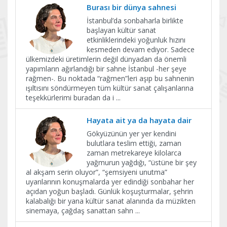
Burası bir dünya sahnesi
İstanbul’da sonbaharla birlikte
başlayan kültür sanat
etkinliklerindeki yoğunluk hızını
kesmeden devam ediyor. Sadece
ülkemizdeki üretimlerin değil dünyadan da önemli
yapımların ağırlandığı bir sahne İstanbul -her şeye
rağmen-. Bu noktada “rağmen”leri aşıp bu sahnenin
ışıltısını söndürmeyen tüm kültür sanat çalışanlarına
teşekkürlerimi buradan da i
...
Hayata ait ya da hayata dair
Gökyüzünün yer yer kendini
bulutlara teslim ettiği, zaman
zaman metrekareye kilolarca
yağmurun yağdığı, “üstüne bir şey
al akşam serin oluyor”, “şemsiyeni unutma”
uyarılarının konuşmalarda yer edindiği sonbahar her
açıdan yoğun başladı. Günlük koşuşturmalar, şehrin
kalabalığı bir yana kültür sanat alanında da müzikten
sinemaya, çağdaş sanattan sahn
...