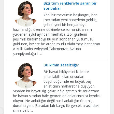
Bizi tüm renkleriyle saran bir
sonbahar
Yeni bir mevsimin başlangıcı, her
mecradan yeni haberlerin geldiği,
şehrin yeni bir hengameye
hazırlandığı, üzerine düzinelerce romantik anlam
yüklenen eylül ayından merhaba. Zor günlerin
peşimizi bırakmadığı bu yılın sonbaharı yüzümüzü
güldüren, bizlere bir arada mutlu olabilmeyi hatırlatan
A Milli Kadın Voleybol Takımımızın Avrupa
şampiyonluğu il
...
Bu kimin sessizliği?
Bir hayat hikâyesini kitlelere
anlatılabilir kılan unsurları
düşündüğümde en büyük pay
anlatıcının maharetine düşüyor.
Sıradan bir hayatı ilgi çekici hâle getiren de muazzam
bir hayatı sıradan hâle getiren de anlatıcının ta kendisi
oluyor. Ne anlattığın değil nasıl anlattığın önemli,
durumu yani. Buradan lafı kurgu ile gerçek arasındaki
sınıra ve b
...