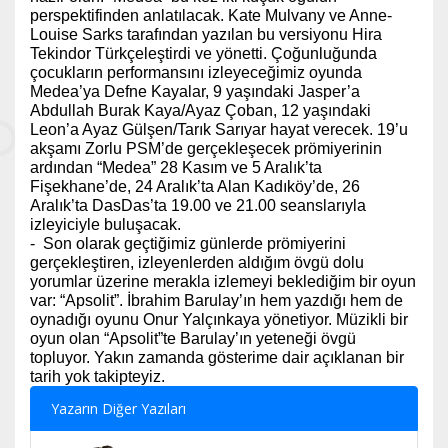
perspektifinden anlatılacak. Kate Mulvany ve Anne-
Louise Sarks tarafından yazılan bu versiyonu Hira
Tekindor Türkçeleştirdi ve yönetti. Çoğunluğunda
çocukların performansını izleyeceğimiz oyunda
Medea’ya Defne Kayalar, 9 yaşındaki Jasper’a
Abdullah Burak Kaya/Ayaz Çoban, 12 yaşındaki
Leon’a Ayaz Gülşen/Tarık Sarıyar hayat verecek. 19’u
akşamı Zorlu PSM’de gerçekleşecek prömiyerinin
ardından “Medea” 28 Kasım ve 5 Aralık’ta
Fişekhane’de, 24 Aralık’ta Alan Kadıköy’de, 26
Aralık’ta DasDas’ta 19.00 ve 21.00 seanslarıyla
izleyiciyle buluşacak.
- Son olarak geçtiğimiz günlerde prömiyerini
gerçekleştiren, izleyenlerden aldığım övgü dolu
yorumlar üzerine merakla izlemeyi beklediğim bir oyun
var: “Apsolit”. İbrahim Barulay’ın hem yazdığı hem de
oynadığı oyunu Onur Yalçınkaya yönetiyor. Müzikli bir
oyun olan “Apsolit”te Barulay’ın yeteneği övgü
topluyor. Yakın zamanda gösterime dair açıklanan bir
tarih yok takipteyiz.
Yazarın Diğer Yazıları