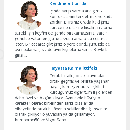
​Kendine ait bir dal
İçinde sarıp sarmalandığımız
konfor alanını terk etmek ne kadar
zordur. Bilirsiniz orada kaldığınız
sürece ne uzar ne kısalırsınız ama
sürekliliğin keyfini de geride bırakamazsınız. Vardır
gönülde yatan bir gitme arzusu ama o da cesaret
ister. Bir cesaret çıktığınız o yere döndüğünüzde de
aynı bulamaz, siz de aynı kişi olamazsınız. Böyle bir
girişi
...
Hayatta Kalma İttifakı
Ortak bir aile, ortak travmalar,
ortak geçmiş ve birlikte yaşanan
hayat, kardeşler arası ilişkileri
kurduğumuz diğer tüm ilişkilerden
daha özel ve özgün kılıyor. Aynı evde büyüyüp
karakter olarak birbirinden farklı olsalar da
nihayetinde ortak hikâyenin şekillendirdiği insanlar
olarak çıkılıyor o yuvadan ya da çıkılamıyor.
Kumbaracı50 ve Vigor Sana
...