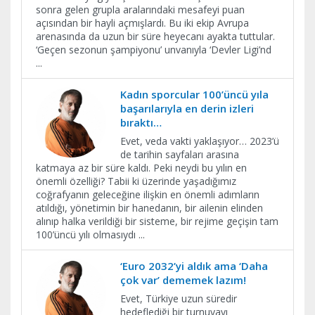
sonra gelen grupla aralarındaki mesafeyi puan
açısından bir hayli açmışlardı. Bu iki ekip Avrupa
arenasında da uzun bir süre heyecanı ayakta tuttular.
‘Geçen sezonun şampiyonu’ unvanıyla ‘Devler Ligi’nd
...
Kadın sporcular 100’üncü yıla
başarılarıyla en derin izleri
bıraktı…
Evet, veda vakti yaklaşıyor… 2023’ü
de tarihin sayfaları arasına
katmaya az bir süre kaldı. Peki neydi bu yılın en
önemli özelliği? Tabii ki üzerinde yaşadığımız
coğrafyanın geleceğine ilişkin en önemli adımların
atıldığı, yönetimin bir hanedanın, bir ailenin elinden
alınıp halka verildiği bir sisteme, bir rejime geçişin tam
100’üncü yılı olmasıydı
...
‘Euro 2032’yi aldık ama ‘Daha
çok var’ dememek lazım!
Evet, Türkiye uzun süredir
hedeflediği bir turnuvayı