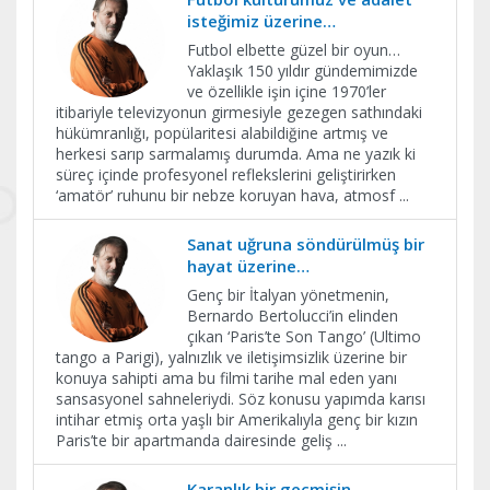
isteğimiz üzerine…
Futbol elbette güzel bir oyun…
Yaklaşık 150 yıldır gündemimizde
ve özellikle işin içine 1970’ler
itibariyle televizyonun girmesiyle gezegen sathındaki
hükümranlığı, popülaritesi alabildiğine artmış ve
herkesi sarıp sarmalamış durumda. Ama ne yazık ki
süreç içinde profesyonel reflekslerini geliştirirken
‘amatör’ ruhunu bir nebze koruyan hava, atmosf
...
Sanat uğruna söndürülmüş bir
hayat üzerine…
Genç bir İtalyan yönetmenin,
Bernardo Bertolucci’in elinden
çıkan ‘Paris’te Son Tango’ (Ultimo
tango a Parigi), yalnızlık ve iletişimsizlik üzerine bir
konuya sahipti ama bu filmi tarihe mal eden yanı
sansasyonel sahneleriydi. Söz konusu yapımda karısı
intihar etmiş orta yaşlı bir Amerikalıyla genç bir kızın
Paris’te bir apartmanda dairesinde geliş
...
Karanlık bir geçmişin