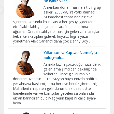
ne işiniz var?
Amerikan donanmasına ait bir grup
asker, 2006’da, Irak’taki Ramadi
Muharebesi esnasında bir eve
sığınmak zorunda kalır. Başta her şey iyi giderken
etraftaki silahlı yerli gruplar tarafından baskına
uğrarlar. Oradan tahliye olmak için gelen zırhlı araçları
beklerken kayıpları giderek büyür… İngiliz yazar-
yönetmen Alex Garland’ı daha çok Danny Boy
...
Yıllar sonra Kaptan Nemo’yla
buluşmak…
Aslında bizim çocukluğumuza denk
gelen ama şimdiden bakıldığında
‘Milattan Önce’ gibi duran bir
döneme uzanalım… Televizyon hayatımızda hafiften
yer almaya başlamış ama her eve henüz girememiş.
Mahallenin nispeten gelir durumu az-biraz üstte
hanelerinde var ve komşular geceleri salonlarında
ekran barındıran bu birkaç yerin kapısını çalıp siyah-
beya
...