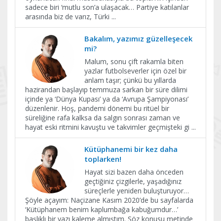
sadece biri ‘mutlu son’a ulaşacak… Partiye katılanlar
arasında biz de varız, Türki
...
Bakalım, yazımız güzelleşecek
mi?
Malum, sonu çift rakamla biten
yazlar futbolseverler için özel bir
anlam taşır; çünkü bu yıllarda
hazirandan başlayıp temmuza sarkan bir süre dilimi
içinde ya ‘Dünya Kupası’ ya da ‘Avrupa Şampiyonası’
düzenlenir. Hoş, pandemi dönemi bu ritüel bir
süreliğine rafa kalksa da salgın sonrası zaman ve
hayat eski ritmini kavuştu ve takvimler geçmişteki gi
...
Kütüphanemi bir kez daha
toplarken!
Hayat sizi bazen daha önceden
geçtiğiniz çizgilerle, yaşadığınız
süreçlerle yeniden buluşturuyor…
Şöyle açayım: Naçizane Kasım 2020’de bu sayfalarda
‘Kütüphanem benim kaplumbağa kabuğumdur…’
başlıklı bir yazı kaleme almıştım. Söz konusu metinde