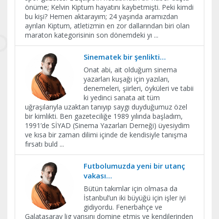
önüme; Kelvin Kiptum hayatını kaybetmişti. Peki kimdi
bu kişi? Hemen aktarayım; 24 yaşında aramızdan
ayrılan Kiptum, atletizmin en zor dallarından biri olan
maraton kategorisinin son dönemdeki yı
...
Sinematek bir şenlikti…
Onat abi, ait olduğum sinema
yazarları kuşağı için yazıları,
denemeleri, şiirleri, öyküleri ve tabii
ki yedinci sanata ait tüm
uğraşılarıyla uzaktan tanıyıp saygı duyduğumuz özel
bir kimlikti. Ben gazeteciliğe 1989 yılında başladım,
1991’de SİYAD (Sinema Yazarları Derneği) üyesiydim
ve kısa bir zaman dilimi içinde de kendisiyle tanışma
fırsatı buld
...
Futbolumuzda yeni bir utanç
vakası…
Bütün takımlar için olmasa da
İstanbul’un iki büyüğü için işler iyi
gidiyordu. Fenerbahçe ve
Galatasaray lig yarışını domine etmiş ve kendilerinden