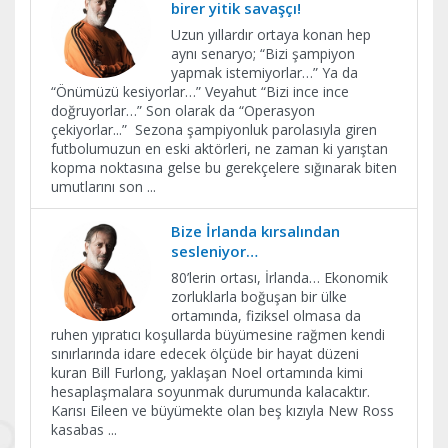
birer yitik savaşçı!
Uzun yıllardır ortaya konan hep
aynı senaryo; “Bizi şampiyon
yapmak istemiyorlar…” Ya da
“Önümüzü kesiyorlar…” Veyahut “Bizi ince ince
doğruyorlar…” Son olarak da “Operasyon
çekiyorlar...” Sezona şampiyonluk parolasıyla giren
futbolumuzun en eski aktörleri, ne zaman ki yarıştan
kopma noktasına gelse bu gerekçelere sığınarak biten
umutlarını son
...
Bize İrlanda kırsalından
sesleniyor…
80’lerin ortası, İrlanda… Ekonomik
zorluklarla boğuşan bir ülke
ortamında, fiziksel olmasa da
ruhen yıpratıcı koşullarda büyümesine rağmen kendi
sınırlarında idare edecek ölçüde bir hayat düzeni
kuran Bill Furlong, yaklaşan Noel ortamında kimi
hesaplaşmalara soyunmak durumunda kalacaktır.
Karısı Eileen ve büyümekte olan beş kızıyla New Ross
kasabas
...