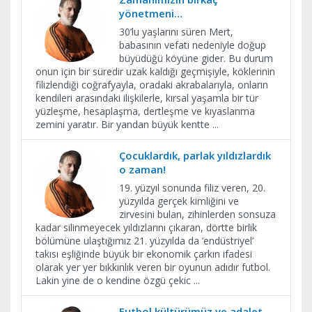
yönetmeni…
30’lu yaşlarını süren Mert,
babasının vefatı nedeniyle doğup
büyüdüğü köyüne gider. Bu durum
onun için bir süredir uzak kaldığı geçmişiyle, köklerinin
filizlendiği coğrafyayla, oradaki akrabalarıyla, onların
kendileri arasındaki ilişkilerle, kırsal yaşamla bir tür
yüzleşme, hesaplaşma, dertleşme ve kıyaslanma
zemini yaratır. Bir yandan büyük kentte
...
Çocuklardık, parlak yıldızlardık
o zaman!
19. yüzyıl sonunda filiz veren, 20.
yüzyılda gerçek kimliğini ve
zirvesini bulan, zihinlerden sonsuza
kadar silinmeyecek yıldızlarını çıkaran, dörtte birlik
bölümüne ulaştığımız 21. yüzyılda da ‘endüstriyel’
takısı eşliğinde büyük bir ekonomik çarkın ifadesi
olarak yer yer bıkkınlık veren bir oyunun adıdır futbol.
Lakin yine de o kendine özgü çekic
...
Futbol kültürümüz ve adalet