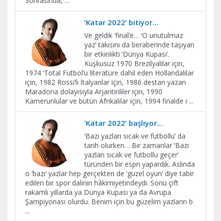
Sonrasında,
...
‘Katar 2022’ bitiyor…
Ve geldik ‘final’e… ‘O unutulmaz
yaz’ takısını da beraberinde taşıyan
bir etkinlikti ‘Dünya Kupası’.
Kuşkusuz 1970 Brezilyalılar için,
1974 ‘Total Futbol’u literatüre dahil eden Hollandalılar
için, 1982 Rossi’li İtalyanlar için, 1986 destan yazan
Maradona dolayısıyla Arjantinliler için, 1990
Kamerunlular ve bütün Afrikalılar için, 1994 finalde i
...
‘Katar 2022’ başlıyor…
‘Bazı yazları sıcak ve futbollu’ da
tarih olurken… Bir zamanlar ‘Bazı
yazları sıcak ve futbollu geçer’
türünden bir espri yapardık. Aslında
o ‘bazı’ yazlar hep gerçekten de ‘güzel oyun’ diye tabir
edilen bir spor dalının hâkimiyetindeydi. Sonu çift
rakamlı yıllarda ya Dünya Kupası ya da Avrupa
Şampiyonası olurdu. Benim için bu güzelim yazların b
...