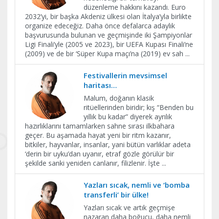
düzenleme hakkını kazandı. Euro
2032’yi, bir başka Akdeniz ülkesi olan İtalya’yla birlikte
organize edeceğiz. Daha önce defalarca adaylık
başvurusunda bulunan ve geçmişinde iki Şampiyonlar
Ligi Finali’yle (2005 ve 2023), bir UEFA Kupası Finali’ne
(2009) ve de bir ‘Süper Kupa maçı’na (2019) ev sah
...
Festivallerin mevsimsel
haritası…
Malum, doğanın klasik
ritüellerinden biridir; kış “Benden bu
yıllık bu kadar” diyerek ayrılık
hazırlıklarını tamamlarken sahne sırası ilkbahara
geçer. Bu aşamada hayat yeni bir ritm kazanır,
bitkiler, hayvanlar, insanlar, yani bütün varlıklar adeta
‘derin bir uyku’dan uyanır, etraf gözle görülür bir
şekilde sanki yeniden canlanır, filizlenir. İşte
...
Yazları sıcak, nemli ve ‘bomba
transferli’ bir ülke!
Yazları sıcak ve artık geçmişe
nazaran daha boğucu, daha nemli