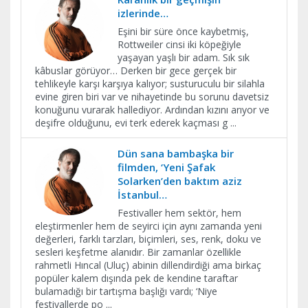
izlerinde…
Eşini bir süre önce kaybetmiş,
Rottweiler cinsi iki köpeğiyle
yaşayan yaşlı bir adam. Sık sık
kâbuslar görüyor… Derken bir gece gerçek bir
tehlikeyle karşı karşıya kalıyor; susturuculu bir silahla
evine giren biri var ve nihayetinde bu sorunu davetsiz
konuğunu vurarak hallediyor. Ardından kızını arıyor ve
deşifre olduğunu, evi terk ederek kaçması g
...
Dün sana bambaşka bir
filmden, ‘Yeni Şafak
Solarken’den baktım aziz
İstanbul…
Festivaller hem sektör, hem
eleştirmenler hem de seyirci için aynı zamanda yeni
değerleri, farklı tarzları, biçimleri, ses, renk, doku ve
sesleri keşfetme alanıdır. Bir zamanlar özellikle
rahmetli Hıncal (Uluç) abinin dillendirdiği ama birkaç
popüler kalem dışında pek de kendine taraftar
bulamadığı bir tartışma başlığı vardı; ‘Niye
festivallerde po
...