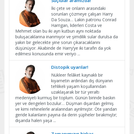
Suçlular aramızda!
İki çete ve onların arasındaki
sorunları çözmeye çalışan Harry
Da Souza… Lakin patronu Conrad
Harrigan, liderleri Costa ve
Mehmet olan bu iki ayrı kutbun aynı noktada
buluşacaklarına inanmıyor ve şimdilik sular durulsa da
yakın bir gelecekte yine sorun çıkaracaklarını
düşünüyor. Akabinde de Harry’ye iki tarafın da yok
edilmesi konusunda emir veriyo
...
Distopik uyarılar!
Nükleer felâket kaynaklı bir
kıyametin ardından dış dünyanın
tehlikeli yaşam koşullarından
uzaklaşarak bir tür yeraltı
medeniyeti kurmuş bir toplum. Günün birinde baskın
yer ve dengeleri bozulur… Düşman dışardan gelmiş
ve kimi rehinelerle aralarından ayrılmıştır. Öte yandan
geride kalanların payına da derin şüpheler bırakmıştır;
dışarıda halen yaşa
...
Zamanımızın birkaç