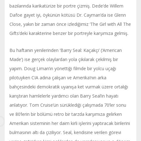
bazılarında karikatürize bir portre çizmiş. Dede’de Willem
Dafoe gayet iyi, öykünün kötüsü Dr. Cayman’da ise Glenn
Close, yakın bir zaman önce izlediğimiz ‘The Girl with All The
Gifts’deki karakterine benzer bir portreyle karşımıza gelmiş.
Bu haftanın yenilerinden ‘Barry Seal: Kaçakçı’ (‘American
Made’) ise gerçek olaylardan yola çıkılarak çekilmiş bir
yapım. Doug Liman’ın yönettiği filmde bir yolcu uçağı
pilotuyken CIA adına çalışan ve Amerika’nın arka
bahçesindeki demokratik uyanışa ket vurmak üzere ortalığı
karıştıran hamlelerle yardımcı olan Barry Seal’in hayatı
anlatıyor. Tom Cruise’ün sürüklediği çalışmada 70’ler sonu
ve 80’lerin bir bölümü retro bir tarzda karşımıza gelirken
Amerikan sisteminin her daim kirli işlerini yaptıracak birilerini
bulmasının altı da çiziliyor. Seal, kendisine verilen görevi