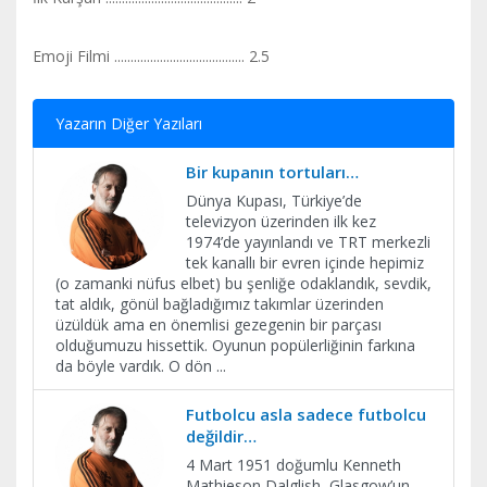
Emoji Filmi ........................................ 2.5
Yazarın Diğer Yazıları
Bir kupanın tortuları…
Dünya Kupası, Türkiye’de
televizyon üzerinden ilk kez
1974’de yayınlandı ve TRT merkezli
tek kanallı bir evren içinde hepimiz
(o zamanki nüfus elbet) bu şenliğe odaklandık, sevdik,
tat aldık, gönül bağladığımız takımlar üzerinden
üzüldük ama en önemlisi gezegenin bir parçası
olduğumuzu hissettik. Oyunun popülerliğinin farkına
da böyle vardık. O dön
...
Futbolcu asla sadece futbolcu
değildir…
4 Mart 1951 doğumlu Kenneth
Mathieson Dalglish, Glasgow’un