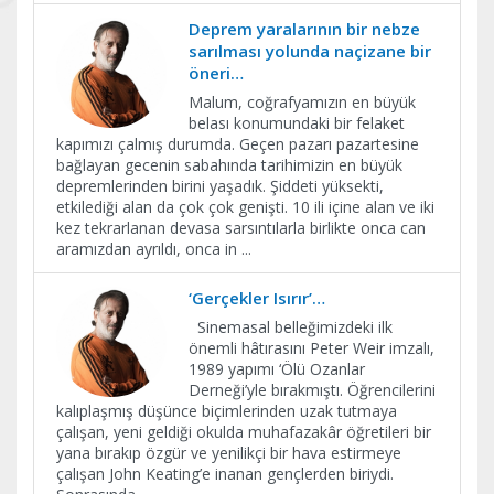
Deprem yaralarının bir nebze
sarılması yolunda naçizane bir
öneri…
Malum, coğrafyamızın en büyük
belası konumundaki bir felaket
kapımızı çalmış durumda. Geçen pazarı pazartesine
bağlayan gecenin sabahında tarihimizin en büyük
depremlerinden birini yaşadık. Şiddeti yüksekti,
etkilediği alan da çok çok genişti. 10 ili içine alan ve iki
kez tekrarlanan devasa sarsıntılarla birlikte onca can
aramızdan ayrıldı, onca in
...
‘Gerçekler Isırır’…
Sinemasal belleğimizdeki ilk
önemli hâtırasını Peter Weir imzalı,
1989 yapımı ‘Ölü Ozanlar
Derneği’yle bırakmıştı. Öğrencilerini
kalıplaşmış düşünce biçimlerinden uzak tutmaya
çalışan, yeni geldiği okulda muhafazakâr öğretileri bir
yana bırakıp özgür ve yenilikçi bir hava estirmeye
çalışan John Keating’e inanan gençlerden biriydi.