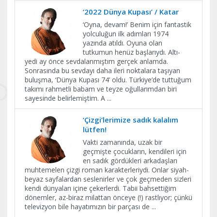
‘2022 Dünya Kupası’ / Katar
‘Oyna, devam!’ Benim için fantastik
yolculuğun ilk adımları 1974
yazında atıldı. Oyuna olan
tutkumun henüz başlarıydı. Altı-
yedi ay önce sevdalanmıştım gerçek anlamda.
Sonrasında bu sevdayı daha ileri noktalara taşıyan
buluşma, ‘Dünya Kupası 74’ oldu. Türkiye’de tuttuğum
takımı rahmetli babam ve teyze oğullarımdan biri
sayesinde belirlemiştim. A
...
‘Çizgi’lerimize sadık kalalım
lütfen!
Vakti zamanında, uzak bir
geçmişte çocukların, kendileri için
en sadık gördükleri arkadaşları
muhtemelen çizgi roman karakterleriydi. Onlar siyah-
beyaz sayfalardan seslenirler ve çok geçmeden sizleri
kendi dünyaları içine çekerlerdi. Tabii bahsettiğim
dönemler, az-biraz milattan önceye (!) rastlıyor; çünkü
televizyon bile hayatımızın bir parçası de
...