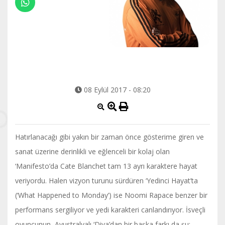
08 Eylül 2017 - 08:20
Hatırlanacağı gibi yakın bir zaman önce gösterime giren ve
sanat üzerine derinlikli ve eğlenceli bir kolaj olan
‘Manifesto’da Cate Blanchet tam 13 ayrı karaktere hayat
veriyordu. Halen vizyon turunu sürdüren ‘Yedinci Hayat’ta
(‘What Happened to Monday’) ise Noomi Rapace benzer bir
performans sergiliyor ve yedi karakteri canlandırıyor. İsveçli
oyuncunun, Avustralyalı ‘Diva’dan bir başka farkı da şu;