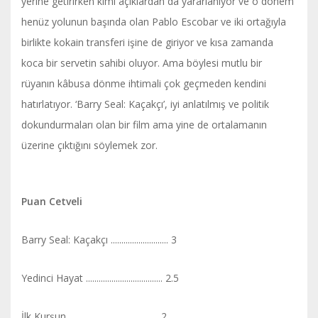
yerine getirirken kimi açıklardan da yararlanıyor ve o dönem
henüz yolunun başında olan Pablo Escobar ve iki ortağıyla
birlikte kokain transferi işine de giriyor ve kısa zamanda
koca bir servetin sahibi oluyor. Ama böylesi mutlu bir
rüyanın kâbusa dönme ihtimali çok geçmeden kendini
hatırlatıyor. ‘Barry Seal: Kaçakçı’, iyi anlatılmış ve politik
dokundurmaları olan bir film ama yine de ortalamanın
üzerine çıktığını söylemek zor.
Puan Cetveli
Barry Seal: Kaçakçı ........................... 3
Yedinci Hayat .................................... 2.5
İlk Kurşun .......................................... 2