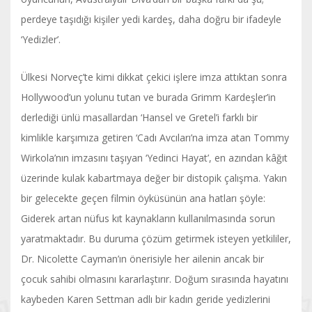
perdeye taşıdığı kişiler yedi kardeş, daha doğru bir ifadeyle
‘Yedizler’.
Ülkesi Norveç’te kimi dikkat çekici işlere imza attıktan sonra
Hollywood’un yolunu tutan ve burada Grimm Kardeşler’in
derlediği ünlü masallardan ‘Hansel ve Gretel’i farklı bir
kimlikle karşımıza getiren ‘Cadı Avcıları’na imza atan Tommy
Wirkola’nın imzasını taşıyan ‘Yedinci Hayat’, en azından kâğıt
üzerinde kulak kabartmaya değer bir distopik çalışma. Yakın
bir gelecekte geçen filmin öyküsünün ana hatları şöyle:
Giderek artan nüfus kıt kaynakların kullanılmasında sorun
yaratmaktadır. Bu duruma çözüm getirmek isteyen yetkililer,
Dr. Nicolette Cayman’ın önerisiyle her ailenin ancak bir
çocuk sahibi olmasını kararlaştırır. Doğum sırasında hayatını
kaybeden Karen Settman adlı bir kadın geride yedizlerini