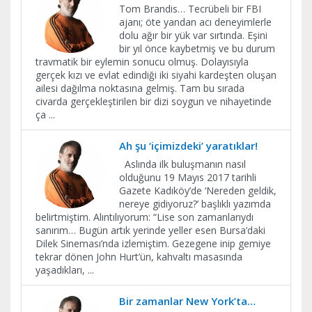
Tom Brandis… Tecrübeli bir FBI
ajanı; öte yandan acı deneyimlerle
dolu ağır bir yük var sırtında. Eşini
bir yıl önce kaybetmiş ve bu durum
travmatik bir eylemin sonucu olmuş. Dolayısıyla
gerçek kızı ve evlat edindiği iki siyahi kardeşten oluşan
ailesi dağılma noktasına gelmiş. Tam bu sırada
civarda gerçekleştirilen bir dizi soygun ve nihayetinde
ça
...
Ah şu ‘içimizdeki’ yaratıklar!
Aslında ilk buluşmanın nasıl
olduğunu 19 Mayıs 2017 tarihli
Gazete Kadıköy’de ‘Nereden geldik,
nereye gidiyoruz?’ başlıklı yazımda
belirtmiştim. Alıntılıyorum: “Lise son zamanlarıydı
sanırım… Bugün artık yerinde yeller esen Bursa’daki
Dilek Sineması’nda izlemiştim. Gezegene inip gemiye
tekrar dönen John Hurt’ün, kahvaltı masasında
yaşadıkları,
...
Bir zamanlar New York’ta…