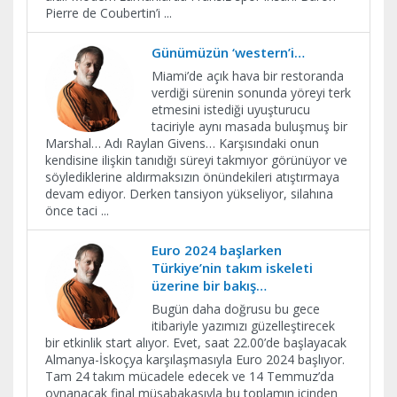
Pierre de Coubertin’i
...
Günümüzün ‘western’i…
Miami’de açık hava bir restoranda
verdiği sürenin sonunda yöreyi terk
etmesini istediği uyuşturucu
taciriyle aynı masada buluşmuş bir
Marshal… Adı Raylan Givens… Karşısındaki onun
kendisine ilişkin tanıdığı süreyi takmıyor görünüyor ve
söylediklerine aldırmaksızın önündekileri atıştırmaya
devam ediyor. Derken tansiyon yükseliyor, silahına
önce taci
...
Euro 2024 başlarken
Türkiye’nin takım iskeleti
üzerine bir bakış…
Bugün daha doğrusu bu gece
itibariyle yazımızı güzelleştirecek
bir etkinlik start alıyor. Evet, saat 22.00’de başlayacak
Almanya-İskoçya karşılaşmasıyla Euro 2024 başlıyor.
Tam 24 takım mücadele edecek ve 14 Temmuz’da
oynanacak final müsabakasıyla bu toplamın içinden