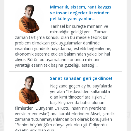
Mimarlık, sistem, rant kaygısı
ve insani değerler üzerinden
peliküle yansıyanlar…
Tarihsel bir süreçte mimarın ve
mimarlığın geldiği yer… Zaman
zaman tartışma konusu olan bu mesele teorik bir
problem olmaktan çok uygulamalar dahilinde
insanların gündelik hayatlarına, estetik beğenilerine,
ekonomik sisteme etkileri bakımından yakıcı bir hal
alıyor. Bütün bu aşamaların sonunda mimarın
yarattığı eserin tek başına güzelliği, estetiğ
...
Sanat sahadan geri çekilince!
Naçizane geçen ay bu sayfalarda
yer alan “Tedavülden kalkmakta
olan kimi ‘dinozor’lara ilişkin…”
başlıklı yazımda bahsi olunan
filmlerden ‘Dünyanın En Kötü İnsanı’nın (‘Verdens
verste menneske’) ana karakterlerinden Aksel, şimdiki
zamana ‘tutunamayanlar’dan biri olarak konuşurken
“Benim büyüdüğüm dünya yok oldu gitti” diyordu.
Aksel’in yok olan dün
...