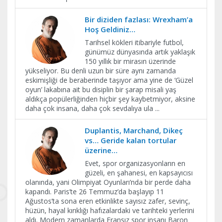
Bir diziden fazlası: Wrexham’a
Hoş Geldiniz…
Tarihsel kökleri itibariyle futbol,
günümüz dünyasında artık yaklaşık
150 yıllık bir mirasın üzerinde
yükseliyor. Bu denli uzun bir süre aynı zamanda
eskimişliği de beraberinde taşıyor ama yine de ‘Güzel
oyun’ lakabına ait bu disiplin bir şarap misali yaş
aldıkça popülerliğinden hiçbir şey kaybetmiyor, aksine
daha çok insana, daha çok sevdalıya ula
...
Duplantis, Marchand, Dikeç
vs… Geride kalan tortular
üzerine…
Evet, spor organizasyonların en
güzeli, en şahanesi, en kapsayıcısı
olanında, yani Olimpiyat Oyunları’nda bir perde daha
kapandı. Paris’te 26 Temmuz’da başlayıp 11
Ağustos’ta sona eren etkinlikte sayısız zafer, sevinç,
hüzün, hayal kırıklığı hafızalardaki ve tarihteki yerlerini
aldı. Modern zamanlarda Fransız spor insanı Baron