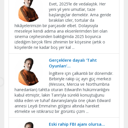
Evet, 2025’le de vedalaştık. Her
yeni yıl yeni umutlar, taze
başlangıçlar demektir. Ama geride
bırakılan izler, tortular da
hikâyelerimizin bir parçasıdır elbet. Dolayısıyla
meseleye kendi adıma ana eksenlerimden biri olan
sinema cephesinden baktığımda 2025 boyunca
izlediğim birçok filmi zihnimin bir köşesine (artık o
köşelerde ne kadar boş yer kal
...
Gerçeklere dayalı ‘Taht
Oyunları’…
İngiltere için çalkantılı bir dönemdir.
Birbiriyle rakip üç ayrı güç merkezi
(Wessex, Mercia ve Northumbria
hanedanları) tahtta oturan Edward’ın hükümranlığını
kabul etmiştir, lakin Tanrı’yla sürekli konuştuğunu
iddia eden ve tuhaf davranışlarıyla öne çıkan Edward
annesi Leydi Emma’nın gölgesi altında hareket
etmekte ve istikrarsız bir görüntü çizm
...
Eski rahip FBI ajanı olursa…