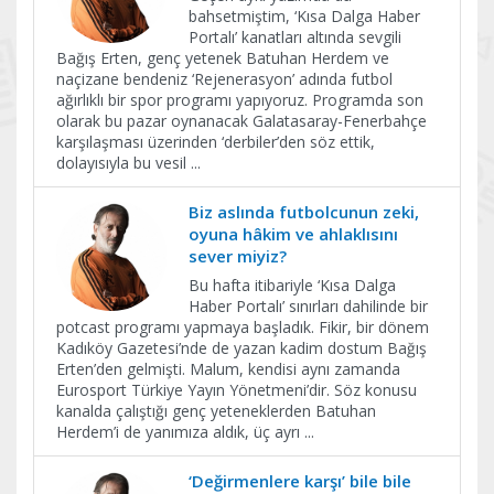
bahsetmiştim, ‘Kısa Dalga Haber
Portalı’ kanatları altında sevgili
Bağış Erten, genç yetenek Batuhan Herdem ve
naçizane bendeniz ‘Rejenerasyon’ adında futbol
ağırlıklı bir spor programı yapıyoruz. Programda son
olarak bu pazar oynanacak Galatasaray-Fenerbahçe
karşılaşması üzerinden ‘derbiler’den söz ettik,
dolayısıyla bu vesil
...
Biz aslında futbolcunun zeki,
oyuna hâkim ve ahlaklısını
sever miyiz?
Bu hafta itibariyle ‘Kısa Dalga
Haber Portalı’ sınırları dahilinde bir
potcast programı yapmaya başladık. Fikir, bir dönem
Kadıköy Gazetesi’nde de yazan kadim dostum Bağış
Erten’den gelmişti. Malum, kendisi aynı zamanda
Eurosport Türkiye Yayın Yönetmeni’dir. Söz konusu
kanalda çalıştığı genç yeteneklerden Batuhan
Herdem’i de yanımıza aldık, üç ayrı
...
‘Değirmenlere karşı’ bile bile