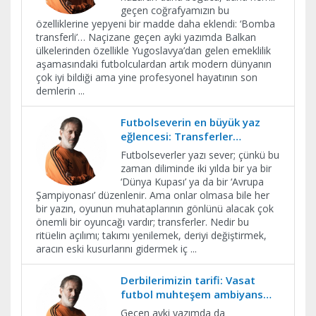
geçen coğrafyamızın bu
özelliklerine yepyeni bir madde daha eklendi: ‘Bomba
transferli’… Naçizane geçen ayki yazımda Balkan
ülkelerinden özellikle Yugoslavya’dan gelen emeklilik
aşamasındaki futbolculardan artık modern dünyanın
çok iyi bildiği ama yine profesyonel hayatının son
demlerin
...
Futbolseverin en büyük yaz
eğlencesi: Transferler…
Futbolseverler yazı sever; çünkü bu
zaman diliminde iki yılda bir ya bir
‘Dünya Kupası’ ya da bir ‘Avrupa
Şampiyonası’ düzenlenir. Ama onlar olmasa bile her
bir yazın, oyunun muhataplarının gönlünü alacak çok
önemli bir oyuncağı vardır; transferler. Nedir bu
ritüelin açılımı; takımı yenilemek, deriyi değiştirmek,
aracın eski kusurlarını gidermek iç
...
Derbilerimizin tarifi: Vasat
futbol muhteşem ambiyans…
Geçen ayki yazımda da