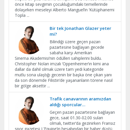
önce kitap sevgimin çocukluğumdaki temellerinde
dolaşırken meseleyi Alberto Manguel’in ‘Kütüphanemi
Topla
...
Bir tek Jonathan Glazer yeter
mi?
Bilindiği üzere geçen pazarı
pazartesine bağlayan gecede
sabaha karşı Amerikan
Sinema Akademisi’nin ödülleri sahiplerini buldu.
Christopher Nolan imzalı ‘Oppenheimer’ın kimi ana
dallar da dahil olmak üzere tam yedi kategoride
mutlu sona ulaştığı gecenin bir başka öne çıkan yanı
da son dönemde Filistin’de yaşananların törene nasıl
bir gölge aksettir
...
Trafik canavarının aramızdan
aldığı sporcular…
Geçen pazarı pazartesine bağlayan
gece, saat 01.30-02.00 suları
olmalı, twitter’da gezinirken Fransız
spor gazetesi L’Equipe’in hesabından bir haber düştü