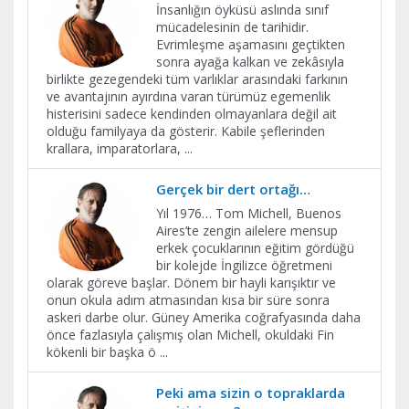
İnsanlığın öyküsü aslında sınıf
mücadelesinin de tarihidir.
Evrimleşme aşamasını geçtikten
sonra ayağa kalkan ve zekâsıyla
birlikte gezegendeki tüm varlıklar arasındaki farkının
ve avantajının ayırdına varan türümüz egemenlik
histerisini sadece kendinden olmayanlara değil ait
olduğu familyaya da gösterir. Kabile şeflerinden
krallara, imparatorlara,
...
Gerçek bir dert ortağı…
Yıl 1976… Tom Michell, Buenos
Aires’te zengin ailelere mensup
erkek çocuklarının eğitim gördüğü
bir kolejde İngilizce öğretmeni
olarak göreve başlar. Dönem bir hayli karışıktır ve
onun okula adım atmasından kısa bir süre sonra
askeri darbe olur. Güney Amerika coğrafyasında daha
önce fazlasıyla çalışmış olan Michell, okuldaki Fin
kökenli bir başka ö
...
Peki ama sizin o topraklarda