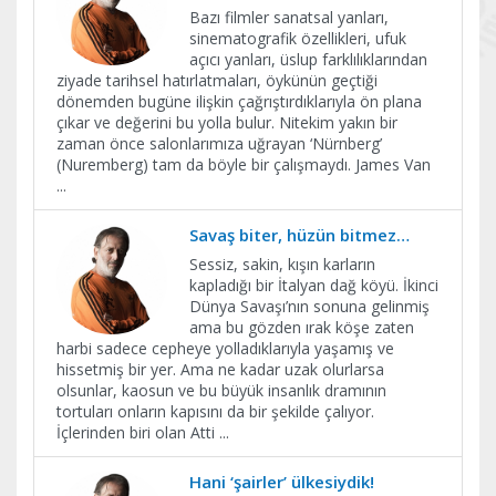
Bazı filmler sanatsal yanları,
sinematografik özellikleri, ufuk
açıcı yanları, üslup farklılıklarından
ziyade tarihsel hatırlatmaları, öykünün geçtiği
dönemden bugüne ilişkin çağrıştırdıklarıyla ön plana
çıkar ve değerini bu yolla bulur. Nitekim yakın bir
zaman önce salonlarımıza uğrayan ‘Nürnberg’
(Nuremberg) tam da böyle bir çalışmaydı. James Van
...
Savaş biter, hüzün bitmez…
Sessiz, sakin, kışın karların
kapladığı bir İtalyan dağ köyü. İkinci
Dünya Savaşı’nın sonuna gelinmiş
ama bu gözden ırak köşe zaten
harbi sadece cepheye yolladıklarıyla yaşamış ve
hissetmiş bir yer. Ama ne kadar uzak olurlarsa
olsunlar, kaosun ve bu büyük insanlık dramının
tortuları onların kapısını da bir şekilde çalıyor.
İçlerinden biri olan Atti
...
Hani ‘şairler’ ülkesiydik!