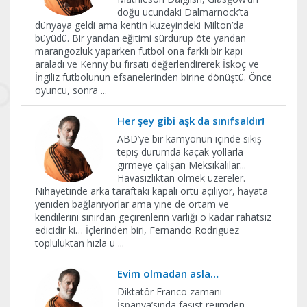
doğu ucundaki Dalmarnock’ta
dünyaya geldi ama kentin kuzeyindeki Milton’da
büyüdü. Bir yandan eğitimi sürdürüp öte yandan
marangozluk yaparken futbol ona farklı bir kapı
araladı ve Kenny bu fırsatı değerlendirerek İskoç ve
İngiliz futbolunun efsanelerinden birine dönüştü. Önce
oyuncu, sonra
...
Her şey gibi aşk da sınıfsaldır!
ABD’ye bir kamyonun içinde sıkış-
tepiş durumda kaçak yollarla
girmeye çalışan Meksikalılar...
Havasızlıktan ölmek üzereler.
Nihayetinde arka taraftaki kapalı örtü açılıyor, hayata
yeniden bağlanıyorlar ama yine de ortam ve
kendilerini sınırdan geçirenlerin varlığı o kadar rahatsız
edicidir ki… İçlerinden biri, Fernando Rodriguez
topluluktan hızla u
...
Evim olmadan asla…
Diktatör Franco zamanı
İspanya’sında faşist rejimden