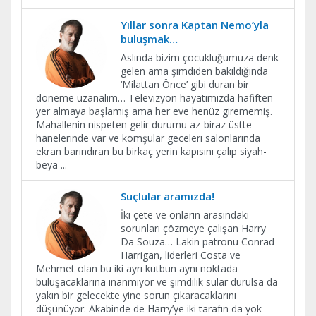
Yıllar sonra Kaptan Nemo’yla
buluşmak…
Aslında bizim çocukluğumuza denk
gelen ama şimdiden bakıldığında
‘Milattan Önce’ gibi duran bir
döneme uzanalım… Televizyon hayatımızda hafiften
yer almaya başlamış ama her eve henüz girememiş.
Mahallenin nispeten gelir durumu az-biraz üstte
hanelerinde var ve komşular geceleri salonlarında
ekran barındıran bu birkaç yerin kapısını çalıp siyah-
beya
...
Suçlular aramızda!
İki çete ve onların arasındaki
sorunları çözmeye çalışan Harry
Da Souza… Lakin patronu Conrad
Harrigan, liderleri Costa ve
Mehmet olan bu iki ayrı kutbun aynı noktada
buluşacaklarına inanmıyor ve şimdilik sular durulsa da
yakın bir gelecekte yine sorun çıkaracaklarını
düşünüyor. Akabinde de Harry’ye iki tarafın da yok