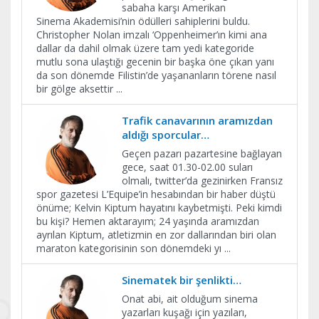
sabaha karşı Amerikan
Sinema Akademisi’nin ödülleri sahiplerini buldu.
Christopher Nolan imzalı ‘Oppenheimer’ın kimi ana
dallar da dahil olmak üzere tam yedi kategoride
mutlu sona ulaştığı gecenin bir başka öne çıkan yanı
da son dönemde Filistin’de yaşananların törene nasıl
bir gölge aksettir
...
Trafik canavarının aramızdan
aldığı sporcular…
Geçen pazarı pazartesine bağlayan
gece, saat 01.30-02.00 suları
olmalı, twitter’da gezinirken Fransız
spor gazetesi L’Equipe’in hesabından bir haber düştü
önüme; Kelvin Kiptum hayatını kaybetmişti. Peki kimdi
bu kişi? Hemen aktarayım; 24 yaşında aramızdan
ayrılan Kiptum, atletizmin en zor dallarından biri olan
maraton kategorisinin son dönemdeki yı
...
Sinematek bir şenlikti…
Onat abi, ait olduğum sinema
yazarları kuşağı için yazıları,