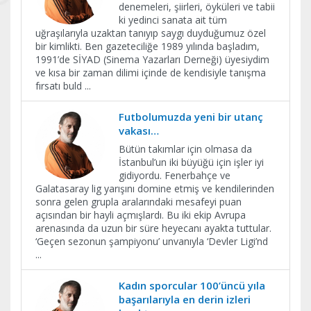
denemeleri, şiirleri, öyküleri ve tabii
ki yedinci sanata ait tüm
uğraşılarıyla uzaktan tanıyıp saygı duyduğumuz özel
bir kimlikti. Ben gazeteciliğe 1989 yılında başladım,
1991’de SİYAD (Sinema Yazarları Derneği) üyesiydim
ve kısa bir zaman dilimi içinde de kendisiyle tanışma
fırsatı buld
...
Futbolumuzda yeni bir utanç
vakası…
Bütün takımlar için olmasa da
İstanbul’un iki büyüğü için işler iyi
gidiyordu. Fenerbahçe ve
Galatasaray lig yarışını domine etmiş ve kendilerinden
sonra gelen grupla aralarındaki mesafeyi puan
açısından bir hayli açmışlardı. Bu iki ekip Avrupa
arenasında da uzun bir süre heyecanı ayakta tuttular.
‘Geçen sezonun şampiyonu’ unvanıyla ‘Devler Ligi’nd
...
Kadın sporcular 100’üncü yıla
başarılarıyla en derin izleri