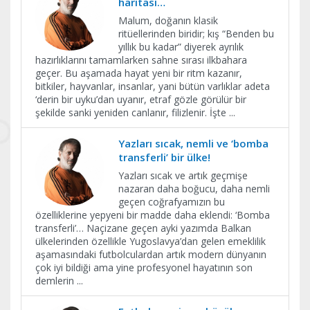
haritası…
Malum, doğanın klasik
ritüellerinden biridir; kış “Benden bu
yıllık bu kadar” diyerek ayrılık
hazırlıklarını tamamlarken sahne sırası ilkbahara
geçer. Bu aşamada hayat yeni bir ritm kazanır,
bitkiler, hayvanlar, insanlar, yani bütün varlıklar adeta
‘derin bir uyku’dan uyanır, etraf gözle görülür bir
şekilde sanki yeniden canlanır, filizlenir. İşte
...
Yazları sıcak, nemli ve ‘bomba
transferli’ bir ülke!
Yazları sıcak ve artık geçmişe
nazaran daha boğucu, daha nemli
geçen coğrafyamızın bu
özelliklerine yepyeni bir madde daha eklendi: ‘Bomba
transferli’… Naçizane geçen ayki yazımda Balkan
ülkelerinden özellikle Yugoslavya’dan gelen emeklilik
aşamasındaki futbolculardan artık modern dünyanın
çok iyi bildiği ama yine profesyonel hayatının son
demlerin
...