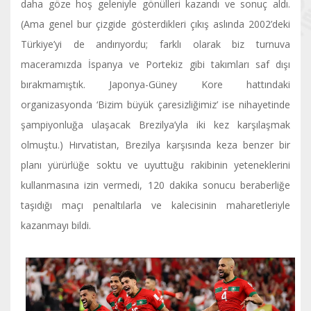
daha göze hoş geleniyle gönülleri kazandı ve sonuç aldı.
(Ama genel bur çizgide gösterdikleri çıkış aslında 2002’deki
Türkiye’yi de andırıyordu; farklı olarak biz turnuva
maceramızda İspanya ve Portekiz gibi takımları saf dışı
bırakmamıştık. Japonya-Güney Kore hattındaki
organizasyonda ‘Bizim büyük çaresizliğimiz’ ise nihayetinde
şampiyonluğa ulaşacak Brezilya’yla iki kez karşılaşmak
olmuştu.) Hırvatistan, Brezilya karşısında keza benzer bir
planı yürürlüğe soktu ve uyuttuğu rakibinin yeteneklerini
kullanmasına izin vermedi, 120 dakika sonucu beraberliğe
taşıdığı maçı penaltılarla ve kalecisinin maharetleriyle
kazanmayı bildi.