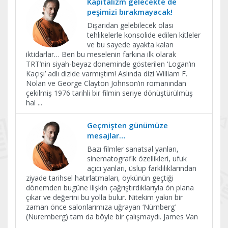
Kapitalizm gelecekte de
peşimizi bırakmayacak!
Dışarıdan gelebilecek olası
tehlikelerle konsolide edilen kitleler
ve bu sayede ayakta kalan
iktidarlar… Ben bu meselenin farkına ilk olarak
TRT’nin siyah-beyaz döneminde gösterilen ‘Logan’ın
Kaçışı’ adlı dizide varmıştım! Aslında dizi William F.
Nolan ve George Clayton Johnson’ın romanından
çekilmiş 1976 tarihli bir filmin seriye dönüştürülmüş
hal
...
Geçmişten günümüze
mesajlar…
Bazı filmler sanatsal yanları,
sinematografik özellikleri, ufuk
açıcı yanları, üslup farklılıklarından
ziyade tarihsel hatırlatmaları, öykünün geçtiği
dönemden bugüne ilişkin çağrıştırdıklarıyla ön plana
çıkar ve değerini bu yolla bulur. Nitekim yakın bir
zaman önce salonlarımıza uğrayan ‘Nürnberg’
(Nuremberg) tam da böyle bir çalışmaydı. James Van
...