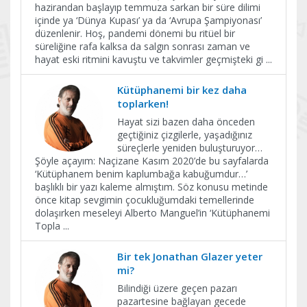
hazirandan başlayıp temmuza sarkan bir süre dilimi
içinde ya ‘Dünya Kupası’ ya da ‘Avrupa Şampiyonası’
düzenlenir. Hoş, pandemi dönemi bu ritüel bir
süreliğine rafa kalksa da salgın sonrası zaman ve
hayat eski ritmini kavuştu ve takvimler geçmişteki gi
...
Kütüphanemi bir kez daha
toplarken!
Hayat sizi bazen daha önceden
geçtiğiniz çizgilerle, yaşadığınız
süreçlerle yeniden buluşturuyor…
Şöyle açayım: Naçizane Kasım 2020’de bu sayfalarda
‘Kütüphanem benim kaplumbağa kabuğumdur…’
başlıklı bir yazı kaleme almıştım. Söz konusu metinde
önce kitap sevgimin çocukluğumdaki temellerinde
dolaşırken meseleyi Alberto Manguel’in ‘Kütüphanemi
Topla
...
Bir tek Jonathan Glazer yeter
mi?
Bilindiği üzere geçen pazarı
pazartesine bağlayan gecede