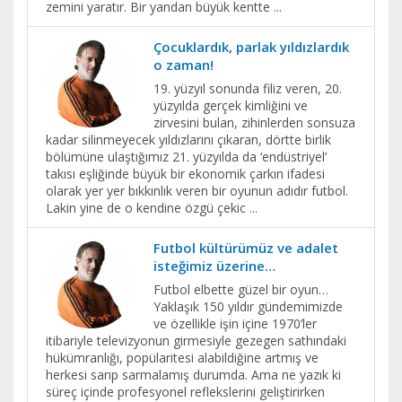
zemini yaratır. Bir yandan büyük kentte
...
Çocuklardık, parlak yıldızlardık
o zaman!
19. yüzyıl sonunda filiz veren, 20.
yüzyılda gerçek kimliğini ve
zirvesini bulan, zihinlerden sonsuza
kadar silinmeyecek yıldızlarını çıkaran, dörtte birlik
bölümüne ulaştığımız 21. yüzyılda da ‘endüstriyel’
takısı eşliğinde büyük bir ekonomik çarkın ifadesi
olarak yer yer bıkkınlık veren bir oyunun adıdır futbol.
Lakin yine de o kendine özgü çekic
...
Futbol kültürümüz ve adalet
isteğimiz üzerine…
Futbol elbette güzel bir oyun…
Yaklaşık 150 yıldır gündemimizde
ve özellikle işin içine 1970’ler
itibariyle televizyonun girmesiyle gezegen sathındaki
hükümranlığı, popülaritesi alabildiğine artmış ve
herkesi sarıp sarmalamış durumda. Ama ne yazık ki
süreç içinde profesyonel reflekslerini geliştirirken