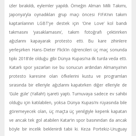
izler bırakıldı, eylemler yapıldı. Örneğin Alman Milli Takımı,
Japonya’yla oynadıkları grup maçı öncesi FIFA’nın takım
kaptanlarının LGBT’ye destek için ‘One Love’ kol bandı
takmasını ‘yasaklamasını’, takım fotoğrafı çektirirken
ağızlarını kapayarak protesto etti. Bu kare zihinlere
yerleşirken Hans-Dieter Flick’in öğrencileri üç maç sonunda
tıpkı 2018’de olduğu gibi Dünya Kupası’na ilk turda veda etti.
Katarlı spor yazarları ise bu sonucun ardından Almanya’nın
protesto karesine olan öfkelerini kustu ve programları
sırasında bir elleriyle ağızlarını kapatırken diğer elleriyle de
‘Güle güle’ (Yallah!) işareti yaptı. Turnuvaya sadece ev sahibi
olduğu için katılabilen, yoksa Dünya Kupası’nı rüyasında bile
göremeyecek olan, üç maçta üç yenilgiyle kepenk kapatan
ve ancak tek gol atabilen Katar’ın spor basınından da ancak
böyle bir incelik beklenirdi tabii ki. Keza Portekiz-Uruguay