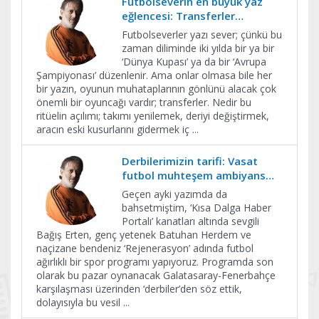
Futbolseverin en büyük yaz
eğlencesi: Transferler…
Futbolseverler yazı sever; çünkü bu
zaman diliminde iki yılda bir ya bir
‘Dünya Kupası’ ya da bir ‘Avrupa
Şampiyonası’ düzenlenir. Ama onlar olmasa bile her
bir yazın, oyunun muhataplarının gönlünü alacak çok
önemli bir oyuncağı vardır; transferler. Nedir bu
ritüelin açılımı; takımı yenilemek, deriyi değiştirmek,
aracın eski kusurlarını gidermek iç
...
Derbilerimizin tarifi: Vasat
futbol muhteşem ambiyans…
Geçen ayki yazımda da
bahsetmiştim, ‘Kısa Dalga Haber
Portalı’ kanatları altında sevgili
Bağış Erten, genç yetenek Batuhan Herdem ve
naçizane bendeniz ‘Rejenerasyon’ adında futbol
ağırlıklı bir spor programı yapıyoruz. Programda son
olarak bu pazar oynanacak Galatasaray-Fenerbahçe
karşılaşması üzerinden ‘derbiler’den söz ettik,
dolayısıyla bu vesil
...