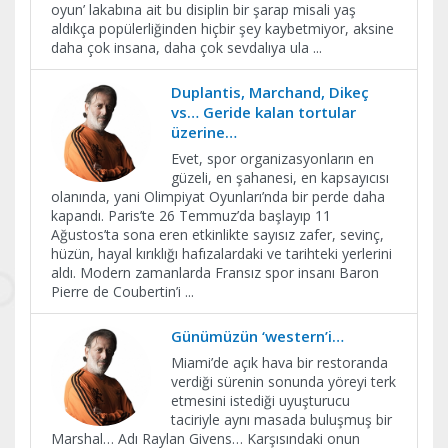
oyun’ lakabına ait bu disiplin bir şarap misali yaş
aldıkça popülerliğinden hiçbir şey kaybetmiyor, aksine
daha çok insana, daha çok sevdalıya ula
...
Duplantis, Marchand, Dikeç
vs… Geride kalan tortular
üzerine…
Evet, spor organizasyonların en
güzeli, en şahanesi, en kapsayıcısı
olanında, yani Olimpiyat Oyunları’nda bir perde daha
kapandı. Paris’te 26 Temmuz’da başlayıp 11
Ağustos’ta sona eren etkinlikte sayısız zafer, sevinç,
hüzün, hayal kırıklığı hafızalardaki ve tarihteki yerlerini
aldı. Modern zamanlarda Fransız spor insanı Baron
Pierre de Coubertin’i
...
Günümüzün ‘western’i…
Miami’de açık hava bir restoranda
verdiği sürenin sonunda yöreyi terk
etmesini istediği uyuşturucu
taciriyle aynı masada buluşmuş bir
Marshal… Adı Raylan Givens… Karşısındaki onun