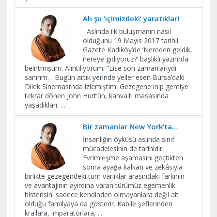
Ah şu ‘içimizdeki’ yaratıklar!
Aslında ilk buluşmanın nasıl
olduğunu 19 Mayıs 2017 tarihli
Gazete Kadıköy’de ‘Nereden geldik,
nereye gidiyoruz?’ başlıklı yazımda
belirtmiştim. Alıntılıyorum: “Lise son zamanlarıydı
sanırım… Bugün artık yerinde yeller esen Bursa’daki
Dilek Sineması’nda izlemiştim. Gezegene inip gemiye
tekrar dönen John Hurt’ün, kahvaltı masasında
yaşadıkları,
...
Bir zamanlar New York’ta…
İnsanlığın öyküsü aslında sınıf
mücadelesinin de tarihidir.
Evrimleşme aşamasını geçtikten
sonra ayağa kalkan ve zekâsıyla
birlikte gezegendeki tüm varlıklar arasındaki farkının
ve avantajının ayırdına varan türümüz egemenlik
histerisini sadece kendinden olmayanlara değil ait
olduğu familyaya da gösterir. Kabile şeflerinden
krallara, imparatorlara,
...