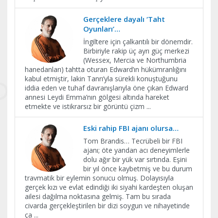
Gerçeklere dayalı ‘Taht
Oyunları’…
İngiltere için çalkantılı bir dönemdir.
Birbiriyle rakip üç ayrı güç merkezi
(Wessex, Mercia ve Northumbria
hanedanları) tahtta oturan Edward’ın hükümranlığını
kabul etmiştir, lakin Tanrı’yla sürekli konuştuğunu
iddia eden ve tuhaf davranışlarıyla öne çıkan Edward
annesi Leydi Emma’nın gölgesi altında hareket
etmekte ve istikrarsız bir görüntü çizm
...
Eski rahip FBI ajanı olursa…
Tom Brandis… Tecrübeli bir FBI
ajanı; öte yandan acı deneyimlerle
dolu ağır bir yük var sırtında. Eşini
bir yıl önce kaybetmiş ve bu durum
travmatik bir eylemin sonucu olmuş. Dolayısıyla
gerçek kızı ve evlat edindiği iki siyahi kardeşten oluşan
ailesi dağılma noktasına gelmiş. Tam bu sırada
civarda gerçekleştirilen bir dizi soygun ve nihayetinde
ça
...