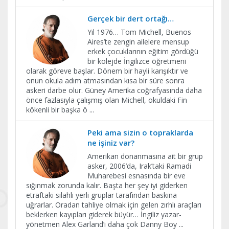
Gerçek bir dert ortağı…
Yıl 1976… Tom Michell, Buenos
Aires’te zengin ailelere mensup
erkek çocuklarının eğitim gördüğü
bir kolejde İngilizce öğretmeni
olarak göreve başlar. Dönem bir hayli karışıktır ve
onun okula adım atmasından kısa bir süre sonra
askeri darbe olur. Güney Amerika coğrafyasında daha
önce fazlasıyla çalışmış olan Michell, okuldaki Fin
kökenli bir başka ö
...
Peki ama sizin o topraklarda
ne işiniz var?
Amerikan donanmasına ait bir grup
asker, 2006’da, Irak’taki Ramadi
Muharebesi esnasında bir eve
sığınmak zorunda kalır. Başta her şey iyi giderken
etraftaki silahlı yerli gruplar tarafından baskına
uğrarlar. Oradan tahliye olmak için gelen zırhlı araçları
beklerken kayıpları giderek büyür… İngiliz yazar-
yönetmen Alex Garland’ı daha çok Danny Boy
...