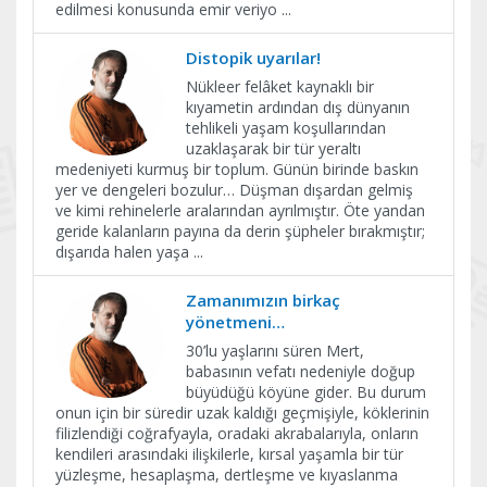
edilmesi konusunda emir veriyo
...
Distopik uyarılar!
Nükleer felâket kaynaklı bir
kıyametin ardından dış dünyanın
tehlikeli yaşam koşullarından
uzaklaşarak bir tür yeraltı
medeniyeti kurmuş bir toplum. Günün birinde baskın
yer ve dengeleri bozulur… Düşman dışardan gelmiş
ve kimi rehinelerle aralarından ayrılmıştır. Öte yandan
geride kalanların payına da derin şüpheler bırakmıştır;
dışarıda halen yaşa
...
Zamanımızın birkaç
yönetmeni…
30’lu yaşlarını süren Mert,
babasının vefatı nedeniyle doğup
büyüdüğü köyüne gider. Bu durum
onun için bir süredir uzak kaldığı geçmişiyle, köklerinin
filizlendiği coğrafyayla, oradaki akrabalarıyla, onların
kendileri arasındaki ilişkilerle, kırsal yaşamla bir tür
yüzleşme, hesaplaşma, dertleşme ve kıyaslanma