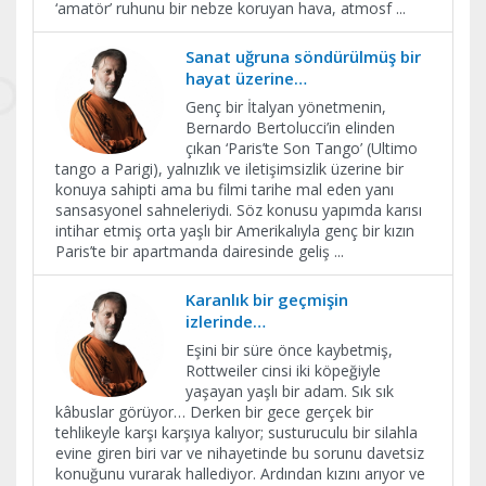
‘amatör’ ruhunu bir nebze koruyan hava, atmosf
...
Sanat uğruna söndürülmüş bir
hayat üzerine…
Genç bir İtalyan yönetmenin,
Bernardo Bertolucci’in elinden
çıkan ‘Paris’te Son Tango’ (Ultimo
tango a Parigi), yalnızlık ve iletişimsizlik üzerine bir
konuya sahipti ama bu filmi tarihe mal eden yanı
sansasyonel sahneleriydi. Söz konusu yapımda karısı
intihar etmiş orta yaşlı bir Amerikalıyla genç bir kızın
Paris’te bir apartmanda dairesinde geliş
...
Karanlık bir geçmişin
izlerinde…
Eşini bir süre önce kaybetmiş,
Rottweiler cinsi iki köpeğiyle
yaşayan yaşlı bir adam. Sık sık
kâbuslar görüyor… Derken bir gece gerçek bir
tehlikeyle karşı karşıya kalıyor; susturuculu bir silahla
evine giren biri var ve nihayetinde bu sorunu davetsiz
konuğunu vurarak hallediyor. Ardından kızını arıyor ve