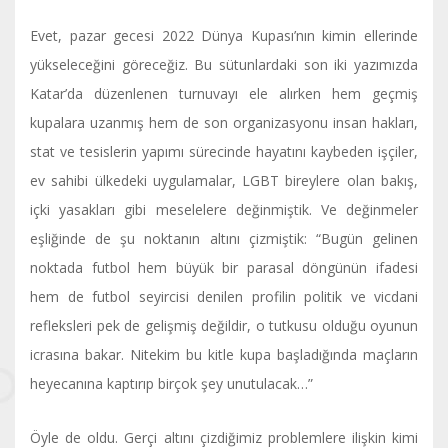
Evet, pazar gecesi 2022 Dünya Kupası’nın kimin ellerinde
yükseleceğini göreceğiz. Bu sütunlardaki son iki yazımızda
Katar’da düzenlenen turnuvayı ele alırken hem geçmiş
kupalara uzanmış hem de son organizasyonu insan hakları,
stat ve tesislerin yapımı sürecinde hayatını kaybeden işçiler,
ev sahibi ülkedeki uygulamalar, LGBT bireylere olan bakış,
içki yasakları gibi meselelere değinmiştik. Ve değinmeler
eşliğinde de şu noktanın altını çizmiştik: “Bugün gelinen
noktada futbol hem büyük bir parasal döngünün ifadesi
hem de futbol seyircisi denilen profilin politik ve vicdani
refleksleri pek de gelişmiş değildir, o tutkusu olduğu oyunun
icrasına bakar. Nitekim bu kitle kupa başladığında maçların
heyecanına kaptırıp birçok şey unutulacak…”
Öyle de oldu. Gerçi altını çizdiğimiz problemlere ilişkin kimi