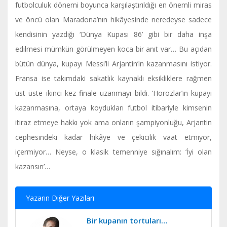
futbolculuk dönemi boyunca karşılaştırıldığı en önemli miras
ve öncü olan Maradona’nın hikâyesinde neredeyse sadece
kendisinin yazdığı ‘Dünya Kupası 86’ gibi bir daha inşa
edilmesi mümkün görülmeyen koca bir anıt var… Bu açıdan
bütün dünya, kupayı Messi’li Arjantin’in kazanmasını istiyor.
Fransa ise takımdaki sakatlık kaynaklı eksikliklere rağmen
üst üste ikinci kez finale uzanmayı bildi. ‘Horozlar’ın kupayı
kazanmasına, ortaya koydukları futbol itibariyle kimsenin
itiraz etmeye hakkı yok ama onların şampiyonluğu, Arjantin
cephesindeki kadar hikâye ve çekicilik vaat etmiyor,
içermiyor… Neyse, o klasik temenniye sığınalım: ‘İyi olan
kazansın’…
Yazarın Diğer Yazıları
Bir kupanın tortuları…