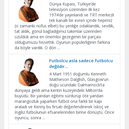
Dünya Kupası, Türkiye’de
televizyon üzerinden ilk kez
1974’de yayınlandı ve TRT merkezli
tek kanallı bir evren içinde hepimiz
(o zamanki nüfus elbet) bu şenliğe odaklandık, sevdik,
tat aldık, gönül bağladığımız takımlar üzerinden
üzüldük ama en önemlisi gezegenin bir parçası
olduğumuzu hissettik. Oyunun popülerliğinin farkına
da böyle vardık. O dön
...
Futbolcu asla sadece futbolcu
değildir…
4 Mart 1951 doğumlu Kenneth
Mathieson Dalglish, Glasgow’un
doğu ucundaki Dalmarnock’ta
dünyaya geldi ama kentin kuzeyindeki Milton’da
büyüdü. Bir yandan eğitimi sürdürüp öte yandan
marangozluk yaparken futbol ona farklı bir kapı
araladı ve Kenny bu fırsatı değerlendirerek İskoç ve
İngiliz futbolunun efsanelerinden birine dönüştü. Önce
oyuncu, sonra
...