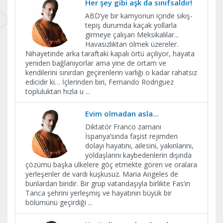
Her şey gibi aşk da sınıfsaldır!
ABD’ye bir kamyonun içinde sıkış-
tepiş durumda kaçak yollarla
girmeye çalışan Meksikalılar...
Havasızlıktan ölmek üzereler.
Nihayetinde arka taraftaki kapalı örtü açılıyor, hayata
yeniden bağlanıyorlar ama yine de ortam ve
kendilerini sınırdan geçirenlerin varlığı o kadar rahatsız
edicidir ki… İçlerinden biri, Fernando Rodriguez
topluluktan hızla u
...
Evim olmadan asla…
Diktatör Franco zamanı
İspanya’sında faşist rejimden
dolayı hayatını, ailesini, yakınlarını,
yoldaşlarını kaybedenlerin dışında
çözümü başka ülkelere göç etmekte gören ve oralara
yerleşenler de vardı kuşkusuz. Maria Angeles de
bunlardan biridir. Bir grup vatandaşıyla birlikte Fas’ın
Tanca şehrini yerleşmiş ve hayatının büyük bir
bölümünü geçirdiği
...