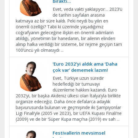
bıraktı…
Evet, veda vakti yaklaşıyor… 2023’ü
de tarihin sayfaları arasına
katmaya az bir süre kaldı. Peki neydi bu yılın en
önemli özelliği? Tabii ki üzerinde yaşadığımız
coğrafyanın geleceğine ilişkin en önemli adımların
atıldığı, yönetimin bir hanedanın, bir ailenin elinden
alınıp halka verildiği bir sisteme, bir rejime geçişin tam
100’üncü yılı olmasıydı
...
‘Euro 2032’yi aldık ama ‘Daha
çok var’ dememek lazım!
Evet, Türkiye uzun süredir
hedeflediği bir turnuvayı
düzenleme hakkını kazandı. Euro
2032’yi, bir başka Akdeniz ülkesi olan İtalya’yla birlikte
organize edeceğiz. Daha önce defalarca adaylık
başvurusunda bulunan ve geçmişinde iki Şampiyonlar
Ligi Finali’yle (2005 ve 2023), bir UEFA Kupası Finali’ne
(2009) ve de bir ‘Süper Kupa maçı’na (2019) ev sah
...
Festivallerin mevsimsel