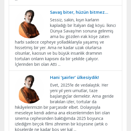
Savaş biter, hüzün bitmez…
Sessiz, sakin, kışın karların
kapladığı bir İtalyan dağ köyü. İkinci
Dünya Savaşı’nın sonuna gelinmiş
ama bu gözden ırak köşe zaten
harbi sadece cepheye yolladıklarıyla yaşamış ve
hissetmiş bir yer. Ama ne kadar uzak olurlarsa
olsunlar, kaosun ve bu büyük insanlık dramının
tortuları onların kapısını da bir şekilde çalıyor.
İçlerinden biri olan Atti
...
Hani ‘şairler’ ülkesiydik!
Evet, 2025’le de vedalaştık. Her
yeni yıl yeni umutlar, taze
başlangıçlar demektir. Ama geride
bırakılan izler, tortular da
hikâyelerimizin bir parçasıdır elbet. Dolayısıyla
meseleye kendi adıma ana eksenlerimden biri olan
sinema cephesinden baktığımda 2025 boyunca
izlediğim birçok filmi zihnimin bir köşesine (artık o
köşelerde ne kadar boş yer kal
...