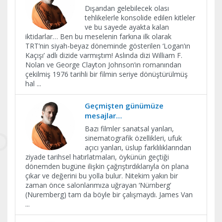
Dışarıdan gelebilecek olası
tehlikelerle konsolide edilen kitleler
ve bu sayede ayakta kalan
iktidarlar… Ben bu meselenin farkına ilk olarak
TRT’nin siyah-beyaz döneminde gösterilen ‘Logan’ın
Kaçışı’ adlı dizide varmıştım! Aslında dizi William F.
Nolan ve George Clayton Johnson’ın romanından
çekilmiş 1976 tarihli bir filmin seriye dönüştürülmüş
hal
...
Geçmişten günümüze
mesajlar…
Bazı filmler sanatsal yanları,
sinematografik özellikleri, ufuk
açıcı yanları, üslup farklılıklarından
ziyade tarihsel hatırlatmaları, öykünün geçtiği
dönemden bugüne ilişkin çağrıştırdıklarıyla ön plana
çıkar ve değerini bu yolla bulur. Nitekim yakın bir
zaman önce salonlarımıza uğrayan ‘Nürnberg’
(Nuremberg) tam da böyle bir çalışmaydı. James Van
...