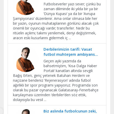
Futbolseverler yazı sever; çünkü bu
zaman diliminde iki yılda bir ya bir
‘Dünya Kupası’ ya da bir ‘Avrupa
Şampiyonası’ düzenlenir. Ama onlar olmasa bile her
bir yazın, oyunun muhataplarının gönlünü alacak çok
önemli bir oyuncağı vardır; transferler. Nedir bu
ritüelin açılımı; takımı yenilemek, deriyi değiştirmek,
aracın eski kusurlarını gidermek iç
...
Derbilerimizin tarifi: Vasat
futbol muhteşem ambiyans…
Geçen ayki yazımda da
bahsetmiştim, ‘Kısa Dalga Haber
Portalı’ kanatları altında sevgili
Bağış Erten, genç yetenek Batuhan Herdem ve
naçizane bendeniz ‘Rejenerasyon’ adında futbol
ağırlıklı bir spor programı yapıyoruz. Programda son
olarak bu pazar oynanacak Galatasaray-Fenerbahçe
karşılaşması üzerinden ‘derbiler’den söz ettik,
dolayısıyla bu vesil
...
Biz aslında futbolcunun zeki,