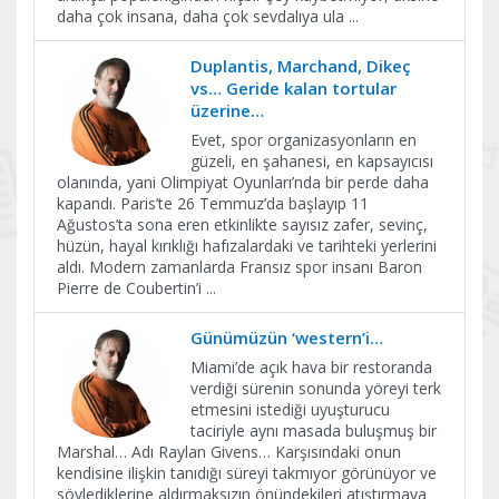
daha çok insana, daha çok sevdalıya ula
...
Duplantis, Marchand, Dikeç
vs… Geride kalan tortular
üzerine…
Evet, spor organizasyonların en
güzeli, en şahanesi, en kapsayıcısı
olanında, yani Olimpiyat Oyunları’nda bir perde daha
kapandı. Paris’te 26 Temmuz’da başlayıp 11
Ağustos’ta sona eren etkinlikte sayısız zafer, sevinç,
hüzün, hayal kırıklığı hafızalardaki ve tarihteki yerlerini
aldı. Modern zamanlarda Fransız spor insanı Baron
Pierre de Coubertin’i
...
Günümüzün ‘western’i…
Miami’de açık hava bir restoranda
verdiği sürenin sonunda yöreyi terk
etmesini istediği uyuşturucu
taciriyle aynı masada buluşmuş bir
Marshal… Adı Raylan Givens… Karşısındaki onun
kendisine ilişkin tanıdığı süreyi takmıyor görünüyor ve
söylediklerine aldırmaksızın önündekileri atıştırmaya