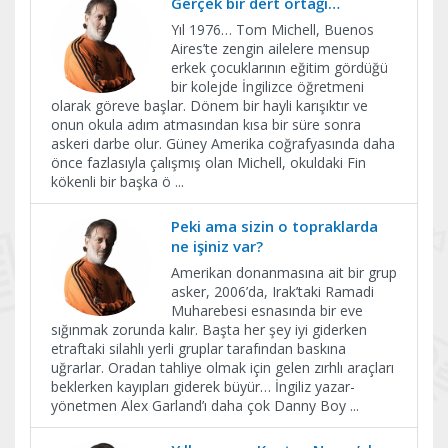
Gerçek bir dert ortağı…
Yıl 1976… Tom Michell, Buenos
Aires’te zengin ailelere mensup
erkek çocuklarının eğitim gördüğü
bir kolejde İngilizce öğretmeni
olarak göreve başlar. Dönem bir hayli karışıktır ve
onun okula adım atmasından kısa bir süre sonra
askeri darbe olur. Güney Amerika coğrafyasında daha
önce fazlasıyla çalışmış olan Michell, okuldaki Fin
kökenli bir başka ö
...
Peki ama sizin o topraklarda
ne işiniz var?
Amerikan donanmasına ait bir grup
asker, 2006’da, Irak’taki Ramadi
Muharebesi esnasında bir eve
sığınmak zorunda kalır. Başta her şey iyi giderken
etraftaki silahlı yerli gruplar tarafından baskına
uğrarlar. Oradan tahliye olmak için gelen zırhlı araçları
beklerken kayıpları giderek büyür… İngiliz yazar-
yönetmen Alex Garland’ı daha çok Danny Boy
...