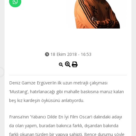
18 Ekim 2018 - 16:53
Deniz Gamze Ergüven’in ilk uzun metrajlı çalışması
‘Mustang’, hatırlanacağı gibi mahalle baskısına maruz kalan
beş kız kardeşin öyküsünü anlatıyordu.
Fransa’nın ‘Yabancı Dilde En İyi Film Oscar’ı dalındaki adayı
da olan yapım, buradan bakınca farklı, dışarıdan bakında
farklı okunan türden bir yapıya sahipti. Bence durumu şöyle