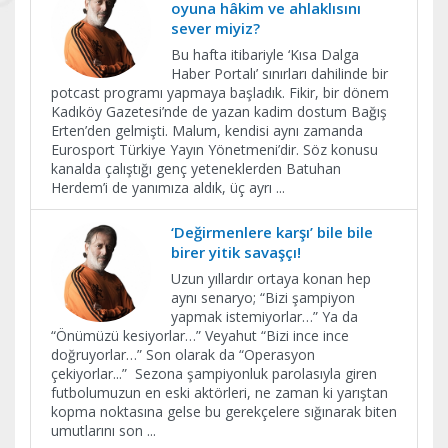
oyuna hâkim ve ahlaklısını
sever miyiz?
Bu hafta itibariyle ‘Kısa Dalga
Haber Portalı’ sınırları dahilinde bir
potcast programı yapmaya başladık. Fikir, bir dönem
Kadıköy Gazetesi’nde de yazan kadim dostum Bağış
Erten’den gelmişti. Malum, kendisi aynı zamanda
Eurosport Türkiye Yayın Yönetmeni’dir. Söz konusu
kanalda çalıştığı genç yeteneklerden Batuhan
Herdem’i de yanımıza aldık, üç ayrı
...
‘Değirmenlere karşı’ bile bile
birer yitik savaşçı!
Uzun yıllardır ortaya konan hep
aynı senaryo; “Bizi şampiyon
yapmak istemiyorlar…” Ya da
“Önümüzü kesiyorlar…” Veyahut “Bizi ince ince
doğruyorlar…” Son olarak da “Operasyon
çekiyorlar...” Sezona şampiyonluk parolasıyla giren
futbolumuzun en eski aktörleri, ne zaman ki yarıştan
kopma noktasına gelse bu gerekçelere sığınarak biten
umutlarını son
...