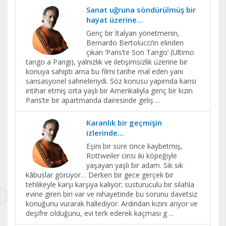
Sanat uğruna söndürülmüş bir
hayat üzerine…
Genç bir İtalyan yönetmenin,
Bernardo Bertolucci’in elinden
çıkan ‘Paris’te Son Tango’ (Ultimo
tango a Parigi), yalnızlık ve iletişimsizlik üzerine bir
konuya sahipti ama bu filmi tarihe mal eden yanı
sansasyonel sahneleriydi. Söz konusu yapımda karısı
intihar etmiş orta yaşlı bir Amerikalıyla genç bir kızın
Paris’te bir apartmanda dairesinde geliş
...
Karanlık bir geçmişin
izlerinde…
Eşini bir süre önce kaybetmiş,
Rottweiler cinsi iki köpeğiyle
yaşayan yaşlı bir adam. Sık sık
kâbuslar görüyor… Derken bir gece gerçek bir
tehlikeyle karşı karşıya kalıyor; susturuculu bir silahla
evine giren biri var ve nihayetinde bu sorunu davetsiz
konuğunu vurarak hallediyor. Ardından kızını arıyor ve
deşifre olduğunu, evi terk ederek kaçması g
...