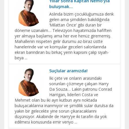
Yıllar sonra Kaptan Nemo’yla
buluşmak…
Aslında bizim çocukluğumuza denk
gelen ama şimdiden bakıldığında
‘Milattan Önce’ gibi duran bir
döneme uzanalım… Televizyon hayatımızda hafiften
yer almaya başlamış ama her eve henüz girememiş.
Mahallenin nispeten gelir durumu az-biraz üstte
hanelerinde var ve komşular geceleri salonlarında
ekran barındıran bu birkaç yerin kapısını çalıp siyah-
beya
...
Suçlular aramızda!
İki çete ve onların arasındaki
sorunları çözmeye çalışan Harry
Da Souza… Lakin patronu Conrad
Harrigan, liderleri Costa ve
Mehmet olan bu iki ayrı kutbun aynı noktada
buluşacaklarına inanmıyor ve şimdilik sular durulsa da
yakın bir gelecekte yine sorun çıkaracaklarını
düşünüyor. Akabinde de Harry’ye iki tarafın da yok
edilmesi konusunda emir veriyo
...