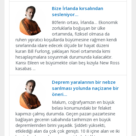
Bize İrlanda kırsalından
sesleniyor…
80’lerin ortası, İrlanda… Ekonomik
zorluklarla boğuşan bir ülke
ortamında, fiziksel olmasa da
ruhen yıpratıcı koşullarda büyümesine rağmen kendi
sınırlarında idare edecek ölçüde bir hayat düzeni
kuran Bill Furlong, yaklaşan Noel ortamında kimi
hesaplaşmalara soyunmak durumunda kalacaktır.
Karısı Eileen ve büyümekte olan beş kızıyla New Ross
kasabas
...
Deprem yaralarının bir nebze
sarılması yolunda naçizane bir
öneri…
Malum, coğrafyamızın en büyük
belası konumundaki bir felaket
kapımızı çalmış durumda. Geçen pazarı pazartesine
bağlayan gecenin sabahında tarihimizin en büyük
depremlerinden birini yaşadık. Şiddeti yüksekti,
etkilediği alan da çok çok genişti. 10 ili içine alan ve iki