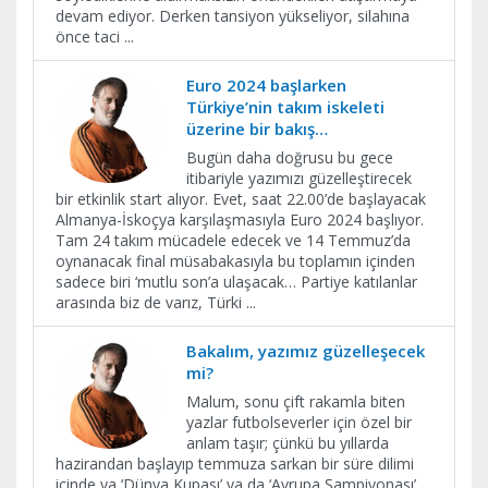
devam ediyor. Derken tansiyon yükseliyor, silahına
önce taci
...
Euro 2024 başlarken
Türkiye’nin takım iskeleti
üzerine bir bakış…
Bugün daha doğrusu bu gece
itibariyle yazımızı güzelleştirecek
bir etkinlik start alıyor. Evet, saat 22.00’de başlayacak
Almanya-İskoçya karşılaşmasıyla Euro 2024 başlıyor.
Tam 24 takım mücadele edecek ve 14 Temmuz’da
oynanacak final müsabakasıyla bu toplamın içinden
sadece biri ‘mutlu son’a ulaşacak… Partiye katılanlar
arasında biz de varız, Türki
...
Bakalım, yazımız güzelleşecek
mi?
Malum, sonu çift rakamla biten
yazlar futbolseverler için özel bir
anlam taşır; çünkü bu yıllarda
hazirandan başlayıp temmuza sarkan bir süre dilimi
içinde ya ‘Dünya Kupası’ ya da ‘Avrupa Şampiyonası’