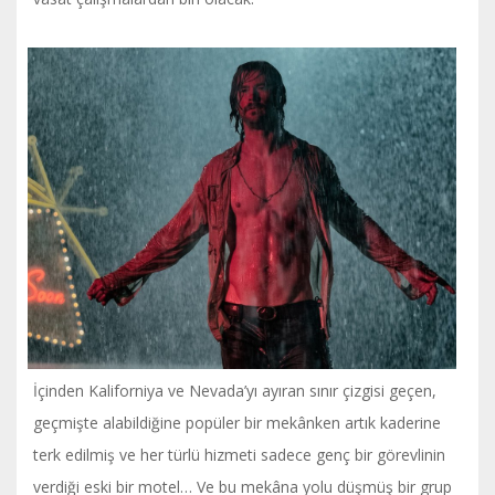
İçinden Kaliforniya ve Nevada’yı ayıran sınır çizgisi geçen,
geçmişte alabildiğine popüler bir mekânken artık kaderine
terk edilmiş ve her türlü hizmeti sadece genç bir görevlinin
verdiği eski bir motel… Ve bu mekâna yolu düşmüş bir grup