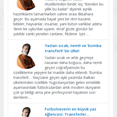
ritüellerinden biridir; kış “Benden bu
yıllık bu kadar” diyerek ayrılık
hazırlıklarını tamamlarken sahne sırası ilkbahara
geçer. Bu aşamada hayat yeni bir ritm kazanır,
bitkiler, hayvanlar, insanlar, yani bütün varlıklar adeta
‘derin bir uyku’dan uyanır, etraf gözle görülür bir
şekilde sanki yeniden canlanır, filizlenir. İşte
...
Yazları sıcak, nemli ve ‘bomba
transferli’ bir ülke!
Yazları sıcak ve artık geçmişe
nazaran daha boğucu, daha nemli
geçen coğrafyamızın bu
özelliklerine yepyeni bir madde daha eklendi: ‘Bomba
transferli’… Naçizane geçen ayki yazımda Balkan
ülkelerinden özellikle Yugoslavya’dan gelen emeklilik
aşamasındaki futbolculardan artık modern dünyanın
çok iyi bildiği ama yine profesyonel hayatının son
demlerin
...
Futbolseverin en büyük yaz
eğlencesi: Transferler…