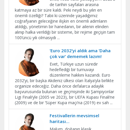
de tarihin sayfaları arasına
katmaya az bir süre kaldı. Peki neydi bu yılın en
önemli özelliği? Tabii ki üzerinde yaşadığımız
coğrafyanın geleceğine ilişkin en önemli adımların
atıldığı, yönetimin bir hanedanın, bir ailenin elinden
alınıp halka verildiği bir sisteme, bir rejime geçişin tam
100’üncü yılı olmasıydı
...
‘Euro 2032’yi aldık ama ‘Daha
çok var’ dememek lazım!
Evet, Türkiye uzun süredir
hedeflediği bir turnuvayı
düzenleme hakkını kazandı. Euro
2032’yi, bir başka Akdeniz ülkesi olan İtalya’yla birlikte
organize edeceğiz. Daha önce defalarca adaylık
başvurusunda bulunan ve geçmişinde iki Şampiyonlar
Ligi Finali’yle (2005 ve 2023), bir UEFA Kupası Finali’ne
(2009) ve de bir ‘Süper Kupa maçı’na (2019) ev sah
...
Festivallerin mevsimsel
haritası…
Malum, doğanın klasik