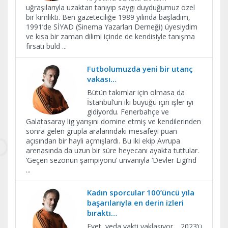
uğraşılarıyla uzaktan tanıyıp saygı duyduğumuz özel
bir kimlikti. Ben gazeteciliğe 1989 yılında başladım,
1991’de SİYAD (Sinema Yazarları Derneği) üyesiydim
ve kısa bir zaman dilimi içinde de kendisiyle tanışma
fırsatı buld
...
Futbolumuzda yeni bir utanç
vakası…
Bütün takımlar için olmasa da
İstanbul’un iki büyüğü için işler iyi
gidiyordu. Fenerbahçe ve
Galatasaray lig yarışını domine etmiş ve kendilerinden
sonra gelen grupla aralarındaki mesafeyi puan
açısından bir hayli açmışlardı. Bu iki ekip Avrupa
arenasında da uzun bir süre heyecanı ayakta tuttular.
‘Geçen sezonun şampiyonu’ unvanıyla ‘Devler Ligi’nd
...
Kadın sporcular 100’üncü yıla
başarılarıyla en derin izleri
bıraktı…
Evet, veda vakti yaklaşıyor… 2023’ü