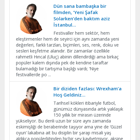
Dün sana bambaşka bir
filmden, ‘Yeni Şafak
Solarken’den baktım aziz
İstanbul…
Festivaller hem sektör, hem
eleştirmenler hem de seyirci için aynı zamanda yeni
değerleri, farklı tarzları, biçimleri, ses, renk, doku ve
sesleri keşfetme alanıdır. Bir zamanlar özellikle
rahmetli Hıncal (Uluç) abinin dillendirdiği ama birkaç
popüler kalem dışında pek de kendine taraftar
bulamadığı bir tartışma başlığı vardı; ‘Niye
festivallerde po
...
Bir diziden fazlası: Wrexham’a
Hoş Geldiniz…
Tarihsel kökleri itibariyle futbol,
günümüz dünyasında artık yaklaşık
150 yıllık bir mirasın üzerinde
yükseliyor. Bu denli uzun bir süre aynı zamanda
eskimişliği de beraberinde taşıyor ama yine de ‘Güzel
oyun’ lakabına ait bu disiplin bir şarap misali yaş
aldıkça popülerliğinden hiçbir şey kaybetmiyor, aksine