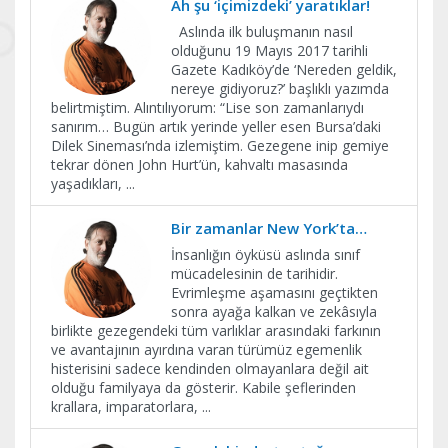
Ah şu ‘içimizdeki’ yaratıklar!
Aslında ilk buluşmanın nasıl
olduğunu 19 Mayıs 2017 tarihli
Gazete Kadıköy’de ‘Nereden geldik,
nereye gidiyoruz?’ başlıklı yazımda
belirtmiştim. Alıntılıyorum: “Lise son zamanlarıydı
sanırım… Bugün artık yerinde yeller esen Bursa’daki
Dilek Sineması’nda izlemiştim. Gezegene inip gemiye
tekrar dönen John Hurt’ün, kahvaltı masasında
yaşadıkları,
...
Bir zamanlar New York’ta…
İnsanlığın öyküsü aslında sınıf
mücadelesinin de tarihidir.
Evrimleşme aşamasını geçtikten
sonra ayağa kalkan ve zekâsıyla
birlikte gezegendeki tüm varlıklar arasındaki farkının
ve avantajının ayırdına varan türümüz egemenlik
histerisini sadece kendinden olmayanlara değil ait
olduğu familyaya da gösterir. Kabile şeflerinden
krallara, imparatorlara,
...