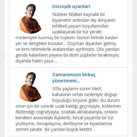
Distopik uyarılar!
Nükleer felâket kaynaklı bir
kıyametin ardından dış dünyanın
tehlikeli yaşam koşullarından
uzaklaşarak bir tür yeraltı
medeniyeti kurmuş bir toplum. Günün birinde baskın
yer ve dengeleri bozulur… Düşman dışardan gelmiş
ve kimi rehinelerle aralarından ayrılmıştır. Öte yandan
geride kalanların payına da derin şüpheler bırakmıştır;
dışarıda halen yaşa
...
Zamanımızın birkaç
yönetmeni…
30’lu yaşlarını süren Mert,
babasının vefatı nedeniyle doğup
büyüdüğü köyüne gider. Bu durum
onun için bir süredir uzak kaldığı geçmişiyle, köklerinin
filizlendiği coğrafyayla, oradaki akrabalarıyla, onların
kendileri arasındaki ilişkilerle, kırsal yaşamla bir tür
yüzleşme, hesaplaşma, dertleşme ve kıyaslanma
zemini yaratır. Bir yandan büyük kentte
...