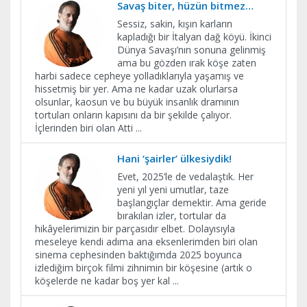
Savaş biter, hüzün bitmez…
Sessiz, sakin, kışın karların
kapladığı bir İtalyan dağ köyü. İkinci
Dünya Savaşı’nın sonuna gelinmiş
ama bu gözden ırak köşe zaten
harbi sadece cepheye yolladıklarıyla yaşamış ve
hissetmiş bir yer. Ama ne kadar uzak olurlarsa
olsunlar, kaosun ve bu büyük insanlık dramının
tortuları onların kapısını da bir şekilde çalıyor.
İçlerinden biri olan Atti
...
Hani ‘şairler’ ülkesiydik!
Evet, 2025’le de vedalaştık. Her
yeni yıl yeni umutlar, taze
başlangıçlar demektir. Ama geride
bırakılan izler, tortular da
hikâyelerimizin bir parçasıdır elbet. Dolayısıyla
meseleye kendi adıma ana eksenlerimden biri olan
sinema cephesinden baktığımda 2025 boyunca
izlediğim birçok filmi zihnimin bir köşesine (artık o
köşelerde ne kadar boş yer kal
...