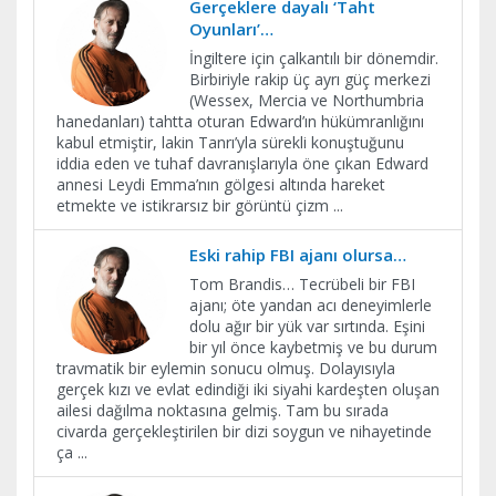
Gerçeklere dayalı ‘Taht
Oyunları’…
İngiltere için çalkantılı bir dönemdir.
Birbiriyle rakip üç ayrı güç merkezi
(Wessex, Mercia ve Northumbria
hanedanları) tahtta oturan Edward’ın hükümranlığını
kabul etmiştir, lakin Tanrı’yla sürekli konuştuğunu
iddia eden ve tuhaf davranışlarıyla öne çıkan Edward
annesi Leydi Emma’nın gölgesi altında hareket
etmekte ve istikrarsız bir görüntü çizm
...
Eski rahip FBI ajanı olursa…
Tom Brandis… Tecrübeli bir FBI
ajanı; öte yandan acı deneyimlerle
dolu ağır bir yük var sırtında. Eşini
bir yıl önce kaybetmiş ve bu durum
travmatik bir eylemin sonucu olmuş. Dolayısıyla
gerçek kızı ve evlat edindiği iki siyahi kardeşten oluşan
ailesi dağılma noktasına gelmiş. Tam bu sırada
civarda gerçekleştirilen bir dizi soygun ve nihayetinde
ça
...