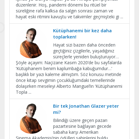
düzenlenir. Hoş, pandemi dönemi bu ritüel bir
süreliğine rafa kalksa da salgın sonrası zaman ve
hayat eski ritmini kavuştu ve takvimler geçmişteki gi
...
Kütüphanemi bir kez daha
toplarken!
Hayat sizi bazen daha önceden
geçtiğiniz çizgilerle, yaşadığınız
süreçlerle yeniden buluşturuyor…
Şöyle açayım: Naçizane Kasım 2020’de bu sayfalarda
‘Kütüphanem benim kaplumbağa kabuğumdur…’
başlıklı bir yazı kaleme almıştım. Söz konusu metinde
önce kitap sevgimin çocukluğumdaki temellerinde
dolaşırken meseleyi Alberto Manguel’in ‘Kütüphanemi
Topla
...
Bir tek Jonathan Glazer yeter
mi?
Bilindiği üzere geçen pazarı
pazartesine bağlayan gecede
sabaha karşı Amerikan
Sinema Akademisi’nin ödülleri sahiplerini buldu.