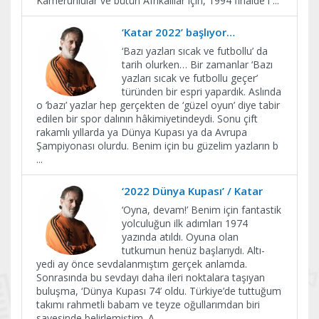
Kamerunlular ve bütün Afrikalılar için, 1994 finalde i
...
‘Katar 2022’ başlıyor…
‘Bazı yazları sıcak ve futbollu’ da
tarih olurken… Bir zamanlar ‘Bazı
yazları sıcak ve futbollu geçer’
türünden bir espri yapardık. Aslında
o ‘bazı’ yazlar hep gerçekten de ‘güzel oyun’ diye tabir
edilen bir spor dalının hâkimiyetindeydi. Sonu çift
rakamlı yıllarda ya Dünya Kupası ya da Avrupa
Şampiyonası olurdu. Benim için bu güzelim yazların b
...
‘2022 Dünya Kupası’ / Katar
‘Oyna, devam!’ Benim için fantastik
yolculuğun ilk adımları 1974
yazında atıldı. Oyuna olan
tutkumun henüz başlarıydı. Altı-
yedi ay önce sevdalanmıştım gerçek anlamda.
Sonrasında bu sevdayı daha ileri noktalara taşıyan
buluşma, ‘Dünya Kupası 74’ oldu. Türkiye’de tuttuğum
takımı rahmetli babam ve teyze oğullarımdan biri
sayesinde belirlemiştim. A
...