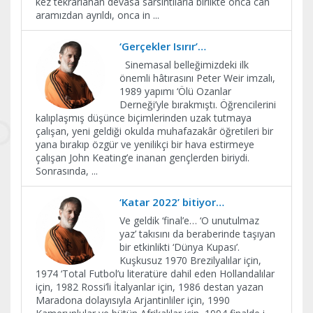
kez tekrarlanan devasa sarsıntılarla birlikte onca can
aramızdan ayrıldı, onca in
...
‘Gerçekler Isırır’…
Sinemasal belleğimizdeki ilk
önemli hâtırasını Peter Weir imzalı,
1989 yapımı ‘Ölü Ozanlar
Derneği’yle bırakmıştı. Öğrencilerini
kalıplaşmış düşünce biçimlerinden uzak tutmaya
çalışan, yeni geldiği okulda muhafazakâr öğretileri bir
yana bırakıp özgür ve yenilikçi bir hava estirmeye
çalışan John Keating’e inanan gençlerden biriydi.
Sonrasında,
...
‘Katar 2022’ bitiyor…
Ve geldik ‘final’e… ‘O unutulmaz
yaz’ takısını da beraberinde taşıyan
bir etkinlikti ‘Dünya Kupası’.
Kuşkusuz 1970 Brezilyalılar için,
1974 ‘Total Futbol’u literatüre dahil eden Hollandalılar
için, 1982 Rossi’li İtalyanlar için, 1986 destan yazan
Maradona dolayısıyla Arjantinliler için, 1990