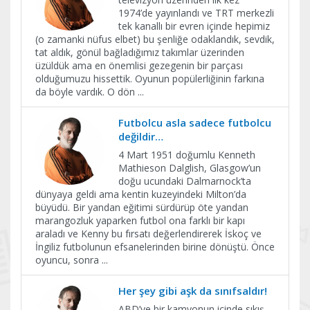
1974’de yayınlandı ve TRT merkezli
tek kanallı bir evren içinde hepimiz
(o zamanki nüfus elbet) bu şenliğe odaklandık, sevdik,
tat aldık, gönül bağladığımız takımlar üzerinden
üzüldük ama en önemlisi gezegenin bir parçası
olduğumuzu hissettik. Oyunun popülerliğinin farkına
da böyle vardık. O dön
...
Futbolcu asla sadece futbolcu
değildir…
4 Mart 1951 doğumlu Kenneth
Mathieson Dalglish, Glasgow’un
doğu ucundaki Dalmarnock’ta
dünyaya geldi ama kentin kuzeyindeki Milton’da
büyüdü. Bir yandan eğitimi sürdürüp öte yandan
marangozluk yaparken futbol ona farklı bir kapı
araladı ve Kenny bu fırsatı değerlendirerek İskoç ve
İngiliz futbolunun efsanelerinden birine dönüştü. Önce
oyuncu, sonra
...
Her şey gibi aşk da sınıfsaldır!
ABD’ye bir kamyonun içinde sıkış-