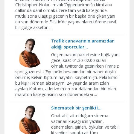
Christopher Nolan imzalı ‘Oppenheimer’ın kimi ana
dallar da dahil olmak üzere tam yedi kategoride
mutlu sona ulaştığı gecenin bir başka öne çıkan yanı
da son dönemde Filistin’de yaşananların törene nasıl
bir gölge aksettir
...
Trafik canavarının aramızdan
aldığı sporcular…
Geçen pazarı pazartesine bağlayan
gece, saat 01.30-02.00 suları
olmalı, twitter’da gezinirken Fransız
spor gazetesi L’Equipe’in hesabından bir haber düştü
önüme; Kelvin Kiptum hayatını kaybetmişti. Peki kimdi
bu kişi? Hemen aktarayım; 24 yaşında aramızdan
ayrılan Kiptum, atletizmin en zor dallarından biri olan
maraton kategorisinin son dönemdeki yı
...
Sinematek bir şenlikti…
Onat abi, ait olduğum sinema
yazarları kuşağı için yazıları,
denemeleri, şiirleri, öyküleri ve tabii
ki yedinci sanata ait tüm