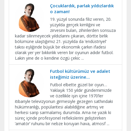
Çocuklardık, parlak yıldızlardık
o zaman!
19. yüzyıl sonunda filiz veren, 20.
yüzyılda gerçek kimliğini ve
zirvesini bulan, zihinlerden sonsuza
kadar silinmeyecek yıldızlarını çıkaran, dörtte birlik
bölümüne ulaştığımız 21. yüzyılda da ‘endüstriyel’
takısı eşliğinde büyük bir ekonomik çarkın ifadesi
olarak yer yer bıkkınlık veren bir oyunun adıdır futbol.
Lakin yine de o kendine özgü çekic
...
Futbol kültürümüz ve adalet
isteğimiz üzerine…
Futbol elbette güzel bir oyun…
Yaklaşık 150 yıldır gündemimizde
ve özellikle işin içine 1970’ler
itibariyle televizyonun girmesiyle gezegen sathındaki
hükümranlığı, popülaritesi alabildiğine artmış ve
herkesi sarıp sarmalamış durumda. Ama ne yazık ki
süreç içinde profesyonel reflekslerini geliştirirken
‘amatör’ ruhunu bir nebze koruyan hava, atmosf
...