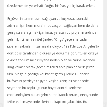
özetlemek de yeterliydi: Doğru hikâye, yanlış karakterler...
Ergüven’in tanınmasını sağlayan ve kuşkusuz sonraki
adımları için hem moral-motivasyon sağlayan hem de daha
geniş sulara açılmak için fırsat yaratan bu projenin ardından
gelen ikinci hamle niteliğindeki ‘Kings’ geçen haftadan
itibaren salonlarımıza misafir oluyor. 1991’de Los Angeles’ta
dört polis tarafından öldüresiye dövülme görüntüleri ortaya
çıkınca toplumsal bir isyana neden olan ve tarihe ‘Rodney
King vakası’ olarak geçen rezaleti arka planına yerleştiren
film, bir grup çocuğa kol kanat germiş Millie Dunbar’ın
hikâyesini perdeye taşıyor. Yaşları geniş bir yelpazede
seyreden bu topluluğunun hayatlarını düzenleme
çabasındayken bütün şehri saran kaotik ortam, nihayetinde
Millie ve himayesindekilerin de kapısını çalacaktır. Bu