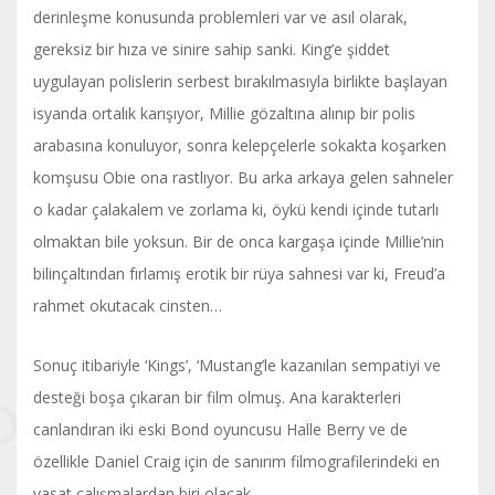
derinleşme konusunda problemleri var ve asıl olarak,
gereksiz bir hıza ve sinire sahip sanki. King’e şiddet
uygulayan polislerin serbest bırakılmasıyla birlikte başlayan
isyanda ortalık karışıyor, Millie gözaltına alınıp bir polis
arabasına konuluyor, sonra kelepçelerle sokakta koşarken
komşusu Obie ona rastlıyor. Bu arka arkaya gelen sahneler
o kadar çalakalem ve zorlama ki, öykü kendi içinde tutarlı
olmaktan bile yoksun. Bir de onca kargaşa içinde Millie’nin
bilinçaltından fırlamış erotik bir rüya sahnesi var ki, Freud’a
rahmet okutacak cinsten…
Sonuç itibariyle ‘Kings’, ‘Mustang’le kazanılan sempatiyi ve
desteği boşa çıkaran bir film olmuş. Ana karakterleri
canlandıran iki eski Bond oyuncusu Halle Berry ve de
özellikle Daniel Craig için de sanırım filmografilerindeki en
vasat çalışmalardan biri olacak.