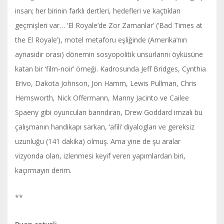
insan; her birinin farklı dertleri, hedefleri ve kaçtıkları
geçmişleri var… ‘El Royale’de Zor Zamanlar’ (‘Bad Times at
the El Royale’), motel metaforu eşliğinde (Amerika’nın
aynasıdır orası) dönemin sosyopolitik unsurlarını öyküsüne
katan bir ‘film-noir’ örneği. Kadrosunda Jeff Bridges, Cynthia
Erivo, Dakota Johnson, Jon Hamm, Lewis Pullman, Chris
Hemsworth, Nick Offermann, Manny Jacinto ve Cailee
Spaeny gibi oyuncuları barındıran, Drew Goddard imzalı bu
çalışmanın handikapı sarkan, ‘afili’ diyalogları ve gereksiz
uzunluğu (141 dakika) olmuş. Ama yine de şu aralar
vizyonda olan, izlenmesi keyif veren yapımlardan biri,
kaçırmayın derim.
**