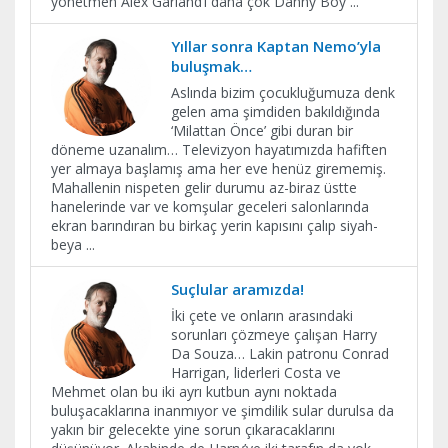
yönetmen Alex Garland’ı daha çok Danny Boy
...
Yıllar sonra Kaptan Nemo’yla
buluşmak…
Aslında bizim çocukluğumuza denk
gelen ama şimdiden bakıldığında
‘Milattan Önce’ gibi duran bir
döneme uzanalım… Televizyon hayatımızda hafiften
yer almaya başlamış ama her eve henüz girememiş.
Mahallenin nispeten gelir durumu az-biraz üstte
hanelerinde var ve komşular geceleri salonlarında
ekran barındıran bu birkaç yerin kapısını çalıp siyah-
beya
...
Suçlular aramızda!
İki çete ve onların arasındaki
sorunları çözmeye çalışan Harry
Da Souza… Lakin patronu Conrad
Harrigan, liderleri Costa ve
Mehmet olan bu iki ayrı kutbun aynı noktada
buluşacaklarına inanmıyor ve şimdilik sular durulsa da
yakın bir gelecekte yine sorun çıkaracaklarını