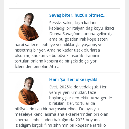
...
Savaş biter, hüzün bitmez…
Sessiz, sakin, kışın karların
kapladığı bir İtalyan dağ köyü. İkinci
Dünya Savaşı’nın sonuna gelinmiş
ama bu gözden ırak köşe zaten
harbi sadece cepheye yolladıklarıyla yaşamış ve
hissetmiş bir yer. Ama ne kadar uzak olurlarsa
olsunlar, kaosun ve bu büyük insanlık dramının
tortuları onların kapısını da bir şekilde çalıyor.
İçlerinden biri olan Atti
...
Hani ‘şairler’ ülkesiydik!
Evet, 2025’le de vedalaştık. Her
yeni yıl yeni umutlar, taze
başlangıçlar demektir. Ama geride
bırakılan izler, tortular da
hikâyelerimizin bir parçasıdır elbet. Dolayısıyla
meseleye kendi adıma ana eksenlerimden biri olan
sinema cephesinden baktığımda 2025 boyunca
izlediğim birçok filmi zihnimin bir köşesine (artık o