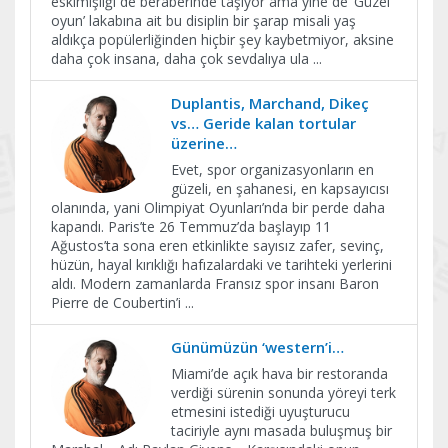
eskimişliği de beraberinde taşıyor ama yine de ‘Güzel
oyun’ lakabına ait bu disiplin bir şarap misali yaş
aldıkça popülerliğinden hiçbir şey kaybetmiyor, aksine
daha çok insana, daha çok sevdalıya ula
...
Duplantis, Marchand, Dikeç
vs… Geride kalan tortular
üzerine…
Evet, spor organizasyonların en
güzeli, en şahanesi, en kapsayıcısı
olanında, yani Olimpiyat Oyunları’nda bir perde daha
kapandı. Paris’te 26 Temmuz’da başlayıp 11
Ağustos’ta sona eren etkinlikte sayısız zafer, sevinç,
hüzün, hayal kırıklığı hafızalardaki ve tarihteki yerlerini
aldı. Modern zamanlarda Fransız spor insanı Baron
Pierre de Coubertin’i
...
Günümüzün ‘western’i…
Miami’de açık hava bir restoranda
verdiği sürenin sonunda yöreyi terk
etmesini istediği uyuşturucu
taciriyle aynı masada buluşmuş bir