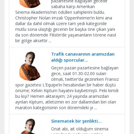
pazartesine bağlayan gecede
sabaha karşı Amerikan
Sinema Akademisi’nin ödülleri sahiplerini buldu.
Christopher Nolan imzalı ‘Oppenheimer’ın kimi ana
dallar da dahil olmak üzere tam yedi kategoride
mutlu sona ulaştığı gecenin bir başka öne çıkan yanı
da son dönemde Filistin’de yaşananların törene nasıl
bir gölge aksettir
...
Trafik canavarının aramızdan
aldığı sporcular…
Geçen pazarı pazartesine bağlayan
gece, saat 01.30-02.00 suları
olmalı, twitter’da gezinirken Fransız
spor gazetesi L’Equipe’in hesabından bir haber düştü
önüme; Kelvin Kiptum hayatını kaybetmişti. Peki kimdi
bu kişi? Hemen aktarayım; 24 yaşında aramızdan
ayrılan Kiptum, atletizmin en zor dallarından biri olan
maraton kategorisinin son dönemdeki yı
...
Sinematek bir şenlikti…
Onat abi, ait olduğum sinema