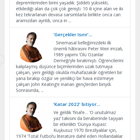
depremlerinden birini yaşadık. Şiddeti yüksekti,
etkilediği alan da çok çok genişti. 10 ili içine alan ve iki
kez tekrarlanan devasa sarsıntılarla birlikte onca can
aramızdan ayrıldı, onca in
...
‘Gerçekler Isırır’…
Sinemasal belleğimizdeki ilk
önemli hâtırasını Peter Weir imzalı,
1989 yapımı ‘Ölü Ozanlar
Derneği’yle bırakmıştı. Öğrencilerini
kalıplaşmış düşünce biçimlerinden uzak tutmaya
çalışan, yeni geldiği okulda muhafazakâr öğretileri bir
yana bırakıp özgür ve yenilikçi bir hava estirmeye
çalışan John Keating’e inanan gençlerden biriydi.
Sonrasında,
...
‘Katar 2022’ bitiyor…
Ve geldik ‘final’e… ‘O unutulmaz
yaz’ takısını da beraberinde taşıyan
bir etkinlikti ‘Dünya Kupası’.
Kuşkusuz 1970 Brezilyalılar için,
1974 ‘Total Futbol’u literatüre dahil eden Hollandalılar