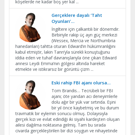
köşelerde ne kadar boş yer kal
...
Gerçeklere dayalı ‘Taht
Oyunları’…
İngiltere için çalkantılı bir dönemdir.
Birbiriyle rakip üç ayrı güç merkezi
(Wessex, Mercia ve Northumbria
hanedanları) tahtta oturan Edward’ın hükümranlığını
kabul etmiştir, lakin Tanrı’yla sürekli konuştuğunu
iddia eden ve tuhaf davranışlarıyla öne çıkan Edward
annesi Leydi Emma’nın gölgesi altında hareket
etmekte ve istikrarsız bir görüntü çizm
...
Eski rahip FBI ajanı olursa…
Tom Brandis… Tecrübeli bir FBI
ajanı; öte yandan acı deneyimlerle
dolu ağır bir yük var sırtında. Eşini
bir yıl önce kaybetmiş ve bu durum
travmatik bir eylemin sonucu olmuş. Dolayısıyla
gerçek kızı ve evlat edindiği iki siyahi kardeşten oluşan
ailesi dağılma noktasına gelmiş. Tam bu sırada
civarda gerçekleştirilen bir dizi soygun ve nihayetinde