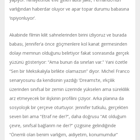
varlığından haberdar oluyor ve apar topar durumu babasına
‘ispiyonluyor’.
Akabinde filmin kilit sahnelerinden birini izliyoruz ve burada
babası, Jennifer’a önce göçmenlere kol kanat germesinden
dolayı memnun olduğunu belirtiyor fakat sonrasında gerçek
yüzünü gösteriyor: “Ama bunun da sınırları var.” Yani özetle
“Sen bir Meksikalıyla birlikte olamazsın” diyor. Michel Franco
senaryosunu da kendisinin yazdığı ‘Dreams’te, ırkçılık
üzerinden sınıfsal bir zemin üzerinde yükselen ama süreklilik
arz etmeyecek bir ilişkinin profilini çiziyor. Arka planına da
sosyolojik bir çerçeve oturtuyor. Jennifer tutkulu, gerçekten
seven biri ama “Etraf ne der?”, daha doğrusu “Ait olduğum
çevre, sınıfsal bağlarım ne der?” çizgisine gelindiğinde
“Önemli olan benim varlığım, aidiyetim, konumumdur”