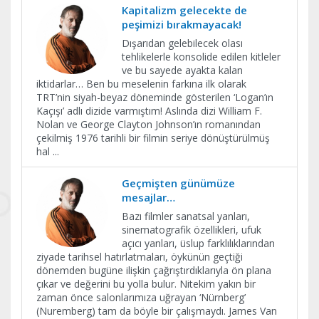
Kapitalizm gelecekte de
peşimizi bırakmayacak!
Dışarıdan gelebilecek olası
tehlikelerle konsolide edilen kitleler
ve bu sayede ayakta kalan
iktidarlar… Ben bu meselenin farkına ilk olarak
TRT’nin siyah-beyaz döneminde gösterilen ‘Logan’ın
Kaçışı’ adlı dizide varmıştım! Aslında dizi William F.
Nolan ve George Clayton Johnson’ın romanından
çekilmiş 1976 tarihli bir filmin seriye dönüştürülmüş
hal
...
Geçmişten günümüze
mesajlar…
Bazı filmler sanatsal yanları,
sinematografik özellikleri, ufuk
açıcı yanları, üslup farklılıklarından
ziyade tarihsel hatırlatmaları, öykünün geçtiği
dönemden bugüne ilişkin çağrıştırdıklarıyla ön plana
çıkar ve değerini bu yolla bulur. Nitekim yakın bir
zaman önce salonlarımıza uğrayan ‘Nürnberg’
(Nuremberg) tam da böyle bir çalışmaydı. James Van