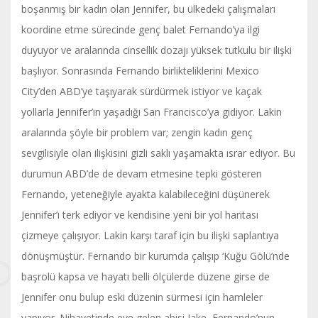
boşanmış bir kadın olan Jennifer, bu ülkedeki çalışmaları
koordine etme sürecinde genç balet Fernando’ya ilgi
duyuyor ve aralarında cinsellik dozajı yüksek tutkulu bir ilişki
başlıyor. Sonrasında Fernando birlikteliklerini Mexico
City’den ABD’ye taşıyarak sürdürmek istiyor ve kaçak
yollarla Jennifer’ın yaşadığı San Francisco’ya gidiyor. Lakin
aralarında şöyle bir problem var; zengin kadın genç
sevgilisiyle olan ilişkisini gizli saklı yaşamakta ısrar ediyor. Bu
durumun ABD’de de devam etmesine tepki gösteren
Fernando, yeteneğiyle ayakta kalabileceğini düşünerek
Jennifer’ı terk ediyor ve kendisine yeni bir yol haritası
çizmeye çalışıyor. Lakin karşı taraf için bu ilişki saplantıya
dönüşmüştür. Fernando bir kurumda çalışıp ‘Kuğu Gölü’nde
başrolü kapsa ve hayatı belli ölçülerde düzene girse de
Jennifer onu bulup eski düzenin sürmesi için hamleler
yapıyor. Nihayetinde eve gelen abisi Jake, Fernando’nun