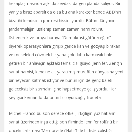
hesaplaşmasında aşkı da sevdası da geri planda kalıyor. Bir
yanıyla biraz abartılı da olsa bu ana karakter bende ABD’nin
bizatihi kendisinin portresi hissini yarattı. Bütün dünyanın
jandarmalığını üstlenip zaman zaman hami rolünü
üstlenerek ve oraya buraya “Demokrasi götüreceğim”
diyerek operasyonlara girişip geride kan ve gözyaşı bırakan
ve meseleleri çözmek bir yana çok daha karmaşık hale
getiren bir anlayışın aşktaki temsilcisi gibiydi Jennifer. Zengin
sanat hamisi, kendine ait yaratılmış müreffeh dünyasına yeni
bir heyecan katmak istiyor ve bunun için de genç baleti
geleceksiz bir sarmalın içine hapsetmeye çalışıyordu. Her
şey gibi Fernando da onun bir oyuncağıydı adeta.
Michel Franco bu son derece öfkeli, ırkçılığın yüz hatlarını
sanat üzerinden inşa ettiği son filminde Jennifer rolünü bir
önceki çalışması ‘Memory’de (‘Hatır’) de birlikte çalıştığı