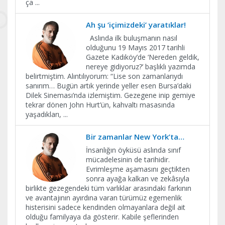
ça
...
Ah şu ‘içimizdeki’ yaratıklar!
Aslında ilk buluşmanın nasıl
olduğunu 19 Mayıs 2017 tarihli
Gazete Kadıköy’de ‘Nereden geldik,
nereye gidiyoruz?’ başlıklı yazımda
belirtmiştim. Alıntılıyorum: “Lise son zamanlarıydı
sanırım… Bugün artık yerinde yeller esen Bursa’daki
Dilek Sineması’nda izlemiştim. Gezegene inip gemiye
tekrar dönen John Hurt’ün, kahvaltı masasında
yaşadıkları,
...
Bir zamanlar New York’ta…
İnsanlığın öyküsü aslında sınıf
mücadelesinin de tarihidir.
Evrimleşme aşamasını geçtikten
sonra ayağa kalkan ve zekâsıyla
birlikte gezegendeki tüm varlıklar arasındaki farkının
ve avantajının ayırdına varan türümüz egemenlik
histerisini sadece kendinden olmayanlara değil ait
olduğu familyaya da gösterir. Kabile şeflerinden