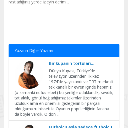
rastladığınız yerde izleyin derim…
Yazarın Diğer Yazıları
Bir kupanın tortuları…
Dünya Kupası, Türkiye’de
televizyon üzerinden ilk kez
1974’de yayınlandı ve TRT merkezli
tek kanallı bir evren içinde hepimiz
(o zamanki nüfus elbet) bu şenliğe odaklandık, sevdik,
tat aldık, gönül bağladığımız takımlar üzerinden
üzüldük ama en önemlisi gezegenin bir parçası
olduğumuzu hissettik. Oyunun popülerliğinin farkına
da böyle vardık. O dön
...
Futbolcu asla sadece futbolcu