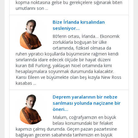
kopma noktasına gelse bu gerekçelere sığınarak biten
umutlarını son
...
Bize İrlanda kırsalından
sesleniyor…
80’lerin ortası, İrlanda… Ekonomik
zorluklarla boğuşan bir ülke
ortamında, fiziksel olmasa da
ruhen yıpratıcı koşullarda büyümesine rağmen kendi
sınırlarında idare edecek ölçüde bir hayat düzeni
kuran Bill Furlong, yaklaşan Noel ortamında kimi
hesaplaşmalara soyunmak durumunda kalacaktır.
Karısı Eileen ve büyümekte olan beş kızıyla New Ross
kasabas
...
Deprem yaralarının bir nebze
sarılması yolunda naçizane bir
öneri…
Malum, coğrafyamızın en büyük
belası konumundaki bir felaket
kapımızı çalmış durumda. Geçen pazarı pazartesine
bağlayan gecenin sabahında tarihimizin en büyük