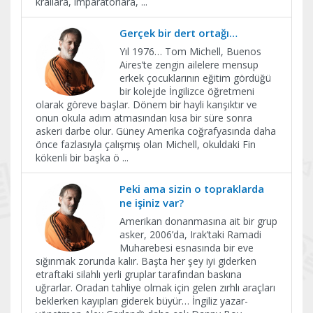
krallara, imparatorlara,
...
Gerçek bir dert ortağı…
Yıl 1976… Tom Michell, Buenos
Aires’te zengin ailelere mensup
erkek çocuklarının eğitim gördüğü
bir kolejde İngilizce öğretmeni
olarak göreve başlar. Dönem bir hayli karışıktır ve
onun okula adım atmasından kısa bir süre sonra
askeri darbe olur. Güney Amerika coğrafyasında daha
önce fazlasıyla çalışmış olan Michell, okuldaki Fin
kökenli bir başka ö
...
Peki ama sizin o topraklarda
ne işiniz var?
Amerikan donanmasına ait bir grup
asker, 2006’da, Irak’taki Ramadi
Muharebesi esnasında bir eve
sığınmak zorunda kalır. Başta her şey iyi giderken
etraftaki silahlı yerli gruplar tarafından baskına
uğrarlar. Oradan tahliye olmak için gelen zırhlı araçları
beklerken kayıpları giderek büyür… İngiliz yazar-