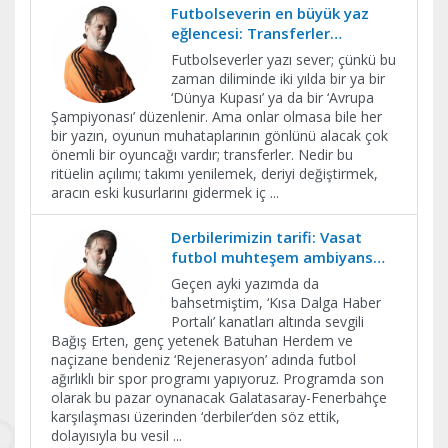
Futbolseverin en büyük yaz
eğlencesi: Transferler…
Futbolseverler yazı sever; çünkü bu
zaman diliminde iki yılda bir ya bir
‘Dünya Kupası’ ya da bir ‘Avrupa
Şampiyonası’ düzenlenir. Ama onlar olmasa bile her
bir yazın, oyunun muhataplarının gönlünü alacak çok
önemli bir oyuncağı vardır; transferler. Nedir bu
ritüelin açılımı; takımı yenilemek, deriyi değiştirmek,
aracın eski kusurlarını gidermek iç
...
Derbilerimizin tarifi: Vasat
futbol muhteşem ambiyans…
Geçen ayki yazımda da
bahsetmiştim, ‘Kısa Dalga Haber
Portalı’ kanatları altında sevgili
Bağış Erten, genç yetenek Batuhan Herdem ve
naçizane bendeniz ‘Rejenerasyon’ adında futbol
ağırlıklı bir spor programı yapıyoruz. Programda son
olarak bu pazar oynanacak Galatasaray-Fenerbahçe
karşılaşması üzerinden ‘derbiler’den söz ettik,
dolayısıyla bu vesil
...