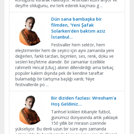
deşifre olduğunu, evi terk ederek kaçması g
...
Dün sana bambaşka bir
filmden, ‘Yeni Şafak
Solarken’den baktım aziz
İstanbul…
Festivaller hem sektör, hem
eleştirmenler hem de seyirci için aynı zamanda yeni
değerleri, farklı tarzları, biçimleri, ses, renk, doku ve
sesleri keşfetme alanıdır. Bir zamanlar özellikle
rahmetli Hıncal (Uluç) abinin dillendirdiği ama birkaç
popüler kalem dışında pek de kendine taraftar
bulamadığı bir tartışma başlığı vardı; ‘Niye
festivallerde po
...
Bir diziden fazlası: Wrexham’a
Hoş Geldiniz…
Tarihsel kökleri itibariyle futbol,
günümüz dünyasında artık yaklaşık
150 yıllık bir mirasın üzerinde
yükseliyor. Bu denli uzun bir süre aynı zamanda