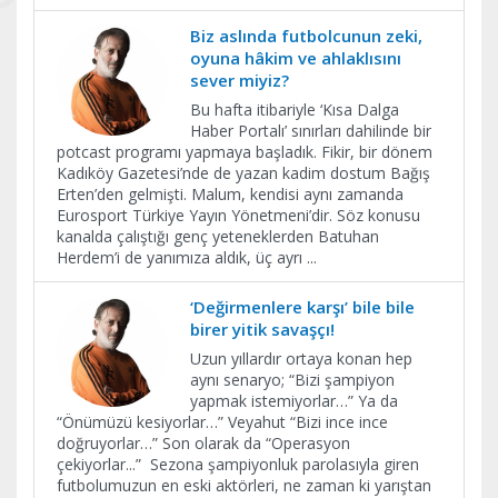
Biz aslında futbolcunun zeki,
oyuna hâkim ve ahlaklısını
sever miyiz?
Bu hafta itibariyle ‘Kısa Dalga
Haber Portalı’ sınırları dahilinde bir
potcast programı yapmaya başladık. Fikir, bir dönem
Kadıköy Gazetesi’nde de yazan kadim dostum Bağış
Erten’den gelmişti. Malum, kendisi aynı zamanda
Eurosport Türkiye Yayın Yönetmeni’dir. Söz konusu
kanalda çalıştığı genç yeteneklerden Batuhan
Herdem’i de yanımıza aldık, üç ayrı
...
‘Değirmenlere karşı’ bile bile
birer yitik savaşçı!
Uzun yıllardır ortaya konan hep
aynı senaryo; “Bizi şampiyon
yapmak istemiyorlar…” Ya da
“Önümüzü kesiyorlar…” Veyahut “Bizi ince ince
doğruyorlar…” Son olarak da “Operasyon
çekiyorlar...” Sezona şampiyonluk parolasıyla giren
futbolumuzun en eski aktörleri, ne zaman ki yarıştan