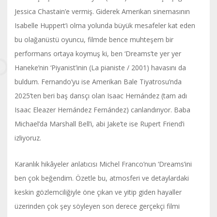
Jessica Chastain’e vermiş. Giderek Amerikan sinemasının
Isabelle Huppert’i olma yolunda büyük mesafeler kat eden
bu olağanüstü oyuncu, filmde bence muhteşem bir
performans ortaya koymuş ki, ben ‘Dreams’te yer yer
Haneke’nin ‘Piyanist’inin (La pianiste / 2001) havasını da
buldum. Fernando’yu ise Amerikan Bale Tiyatrosu’nda
2025’ten beri baş dansçı olan Isaac Hernández (tam adı
Isaac Eleazer Hernández Fernández) canlandırıyor. Baba
Michael’da Marshall Bell’i, abi Jake’te ise Rupert Friend’i
izliyoruz.
Karanlık hikâyeler anlatıcısı Michel Franco’nun ‘Dreams’ini
ben çok beğendim. Özetle bu, atmosferi ve detaylardaki
keskin gözlemciliğiyle öne çıkan ve yitip giden hayaller
üzerinden çok şey söyleyen son derece gerçekçi filmi