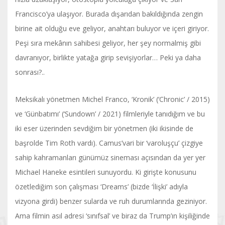
Francisco’ya ulaşıyor. Burada dışarıdan bakıldığında zengin
birine ait olduğu eve geliyor, anahtarı buluyor ve içeri giriyor.
Peşi sıra mekânın sahibesi geliyor, her şey normalmiş gibi
davranıyor, birlikte yatağa girip sevişiyorlar… Peki ya daha
sonrası?..
Meksikalı yönetmen Michel Franco, ‘Kronik’ (‘Chronic’ / 2015)
ve ‘Günbatımı’ (‘Sundown’ / 2021) filmleriyle tanıdığım ve bu
iki eser üzerinden sevdiğim bir yönetmen (iki ikisinde de
başrolde Tim Roth vardı). Camus’vari bir ‘varoluşçu’ çizgiye
sahip kahramanları günümüz sineması açısından da yer yer
Michael Haneke esintileri sunuyordu. Ki girişte konusunu
özetlediğim son çalışması ‘Dreams’ (bizde ‘İlişki’ adıyla
vizyona girdi) benzer sularda ve ruh durumlarında geziniyor.
Ama filmin asıl adresi ‘sınıfsal’ ve biraz da Trump’ın kişiliğinde