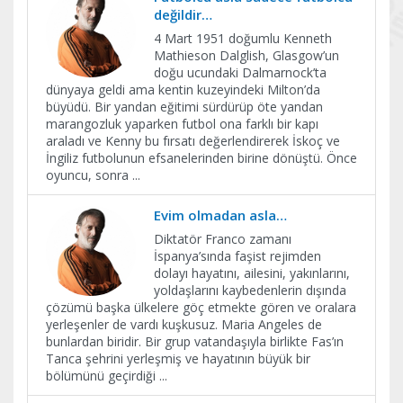
değildir…
4 Mart 1951 doğumlu Kenneth
Mathieson Dalglish, Glasgow’un
doğu ucundaki Dalmarnock’ta
dünyaya geldi ama kentin kuzeyindeki Milton’da
büyüdü. Bir yandan eğitimi sürdürüp öte yandan
marangozluk yaparken futbol ona farklı bir kapı
araladı ve Kenny bu fırsatı değerlendirerek İskoç ve
İngiliz futbolunun efsanelerinden birine dönüştü. Önce
oyuncu, sonra
...
Evim olmadan asla…
Diktatör Franco zamanı
İspanya’sında faşist rejimden
dolayı hayatını, ailesini, yakınlarını,
yoldaşlarını kaybedenlerin dışında
çözümü başka ülkelere göç etmekte gören ve oralara
yerleşenler de vardı kuşkusuz. Maria Angeles de
bunlardan biridir. Bir grup vatandaşıyla birlikte Fas’ın
Tanca şehrini yerleşmiş ve hayatının büyük bir
bölümünü geçirdiği
...