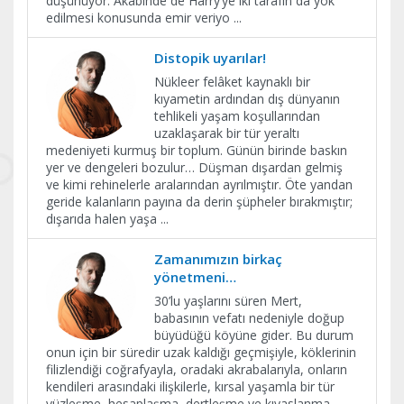
düşünüyor. Akabinde de Harry’ye iki tarafın da yok
edilmesi konusunda emir veriyo
...
Distopik uyarılar!
Nükleer felâket kaynaklı bir
kıyametin ardından dış dünyanın
tehlikeli yaşam koşullarından
uzaklaşarak bir tür yeraltı
medeniyeti kurmuş bir toplum. Günün birinde baskın
yer ve dengeleri bozulur… Düşman dışardan gelmiş
ve kimi rehinelerle aralarından ayrılmıştır. Öte yandan
geride kalanların payına da derin şüpheler bırakmıştır;
dışarıda halen yaşa
...
Zamanımızın birkaç
yönetmeni…
30’lu yaşlarını süren Mert,
babasının vefatı nedeniyle doğup
büyüdüğü köyüne gider. Bu durum
onun için bir süredir uzak kaldığı geçmişiyle, köklerinin
filizlendiği coğrafyayla, oradaki akrabalarıyla, onların
kendileri arasındaki ilişkilerle, kırsal yaşamla bir tür
yüzleşme, hesaplaşma, dertleşme ve kıyaslanma