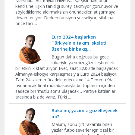
Marshal… Adı Raylan Givens… Karşısındaki onun
kendisine ilişkin tanıdığı süreyi takmıyor görünüyor ve
söylediklerine aldırmaksızın önündekileri atıştırmaya
devam ediyor. Derken tansiyon yükseliyor, silahına
önce taci
...
Euro 2024 başlarken
Türkiye’nin takım iskeleti
üzerine bir bakış…
Bugün daha doğrusu bu gece
itibariyle yazımızı güzelleştirecek
bir etkinlik start alıyor. Evet, saat 22.00’de başlayacak
Almanya-İskoçya karşılaşmasıyla Euro 2024 başlıyor.
Tam 24 takım mücadele edecek ve 14 Temmuz’da
oynanacak final müsabakasıyla bu toplamın içinden
sadece biri ‘mutlu son’a ulaşacak… Partiye katılanlar
arasında biz de varız, Türki
...
Bakalım, yazımız güzelleşecek
mi?
Malum, sonu çift rakamla biten
yazlar futbolseverler için özel bir