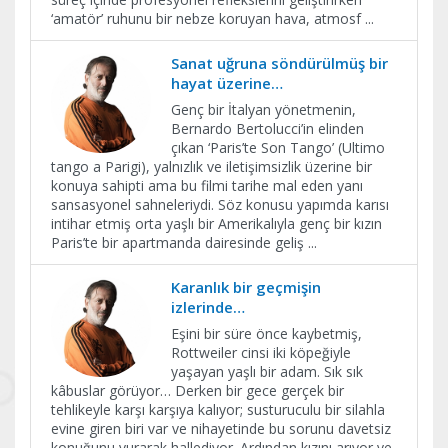
‘amatör’ ruhunu bir nebze koruyan hava, atmosf
...
Sanat uğruna söndürülmüş bir
hayat üzerine…
Genç bir İtalyan yönetmenin,
Bernardo Bertolucci’in elinden
çıkan ‘Paris’te Son Tango’ (Ultimo
tango a Parigi), yalnızlık ve iletişimsizlik üzerine bir
konuya sahipti ama bu filmi tarihe mal eden yanı
sansasyonel sahneleriydi. Söz konusu yapımda karısı
intihar etmiş orta yaşlı bir Amerikalıyla genç bir kızın
Paris’te bir apartmanda dairesinde geliş
...
Karanlık bir geçmişin
izlerinde…
Eşini bir süre önce kaybetmiş,
Rottweiler cinsi iki köpeğiyle
yaşayan yaşlı bir adam. Sık sık
kâbuslar görüyor… Derken bir gece gerçek bir
tehlikeyle karşı karşıya kalıyor; susturuculu bir silahla
evine giren biri var ve nihayetinde bu sorunu davetsiz
konuğunu vurarak hallediyor. Ardından kızını arıyor ve