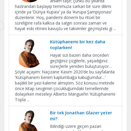
anlam taşır; çünkü bu yıllarda
hazirandan başlayıp temmuza sarkan bir süre dilimi
içinde ya ‘Dünya Kupası’ ya da ‘Avrupa Şampiyonası’
düzenlenir. Hoş, pandemi dönemi bu ritüel bir
süreliğine rafa kalksa da salgın sonrası zaman ve
hayat eski ritmini kavuştu ve takvimler geçmişteki gi
...
Kütüphanemi bir kez daha
toplarken!
Hayat sizi bazen daha önceden
geçtiğiniz çizgilerle, yaşadığınız
süreçlerle yeniden buluşturuyor…
Şöyle açayım: Naçizane Kasım 2020’de bu sayfalarda
‘Kütüphanem benim kaplumbağa kabuğumdur…’
başlıklı bir yazı kaleme almıştım. Söz konusu metinde
önce kitap sevgimin çocukluğumdaki temellerinde
dolaşırken meseleyi Alberto Manguel’in ‘Kütüphanemi
Topla
...
Bir tek Jonathan Glazer yeter
mi?
Bilindiği üzere geçen pazarı