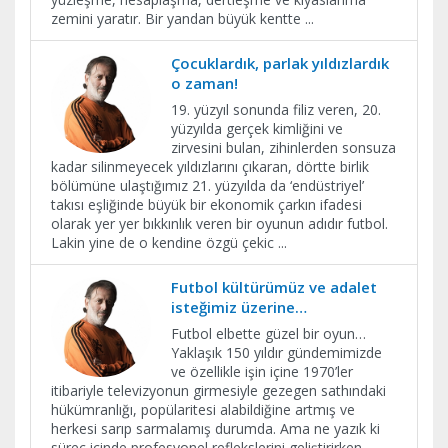
zemini yaratır. Bir yandan büyük kentte
...
Çocuklardık, parlak yıldızlardık
o zaman!
19. yüzyıl sonunda filiz veren, 20.
yüzyılda gerçek kimliğini ve
zirvesini bulan, zihinlerden sonsuza
kadar silinmeyecek yıldızlarını çıkaran, dörtte birlik
bölümüne ulaştığımız 21. yüzyılda da ‘endüstriyel’
takısı eşliğinde büyük bir ekonomik çarkın ifadesi
olarak yer yer bıkkınlık veren bir oyunun adıdır futbol.
Lakin yine de o kendine özgü çekic
...
Futbol kültürümüz ve adalet
isteğimiz üzerine…
Futbol elbette güzel bir oyun…
Yaklaşık 150 yıldır gündemimizde
ve özellikle işin içine 1970’ler
itibariyle televizyonun girmesiyle gezegen sathındaki
hükümranlığı, popülaritesi alabildiğine artmış ve
herkesi sarıp sarmalamış durumda. Ama ne yazık ki
süreç içinde profesyonel reflekslerini geliştirirken