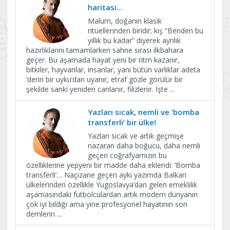
haritası…
Malum, doğanın klasik
ritüellerinden biridir; kış “Benden bu
yıllık bu kadar” diyerek ayrılık
hazırlıklarını tamamlarken sahne sırası ilkbahara
geçer. Bu aşamada hayat yeni bir ritm kazanır,
bitkiler, hayvanlar, insanlar, yani bütün varlıklar adeta
‘derin bir uyku’dan uyanır, etraf gözle görülür bir
şekilde sanki yeniden canlanır, filizlenir. İşte
...
Yazları sıcak, nemli ve ‘bomba
transferli’ bir ülke!
Yazları sıcak ve artık geçmişe
nazaran daha boğucu, daha nemli
geçen coğrafyamızın bu
özelliklerine yepyeni bir madde daha eklendi: ‘Bomba
transferli’… Naçizane geçen ayki yazımda Balkan
ülkelerinden özellikle Yugoslavya’dan gelen emeklilik
aşamasındaki futbolculardan artık modern dünyanın
çok iyi bildiği ama yine profesyonel hayatının son
demlerin
...