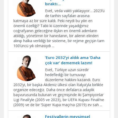
bıraktı…
Evet, veda vakti yaklaşıyor… 2023’ü
de tarihin sayfaları arasına
katmaya az bir süre kaldı. Peki neydi bu yılın en
önemli özelliği? Tabii ki üzerinde yaşadığımız
coğrafyanın geleceğine ilişkin en önemli adımların
atıldığı, yönetimin bir hanedanın, bir ailenin elinden
alınıp halka verildiği bir sisteme, bir rejime geçişin tam
100’üncü yılı olmasıydı
...
‘Euro 2032’yi aldık ama ‘Daha
çok var’ dememek lazım!
Evet, Türkiye uzun süredir
hedeflediği bir turnuvayı
düzenleme hakkını kazandı. Euro
2032’yi, bir başka Akdeniz ülkesi olan İtalya’yla birlikte
organize edeceğiz. Daha önce defalarca adaylık
başvurusunda bulunan ve geçmişinde iki Şampiyonlar
Ligi Finali’yle (2005 ve 2023), bir UEFA Kupası Finali’ne
(2009) ve de bir ‘Süper Kupa maçı’na (2019) ev sah
...
Festivallerin mevsimsel