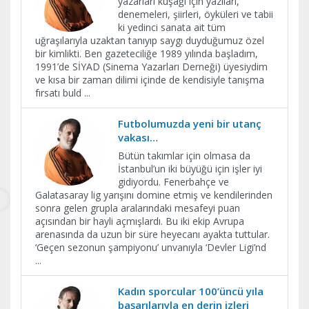
yazarları kuşağı için yazıları,
denemeleri, şiirleri, öyküleri ve tabii
ki yedinci sanata ait tüm
uğraşılarıyla uzaktan tanıyıp saygı duyduğumuz özel
bir kimlikti. Ben gazeteciliğe 1989 yılında başladım,
1991’de SİYAD (Sinema Yazarları Derneği) üyesiydim
ve kısa bir zaman dilimi içinde de kendisiyle tanışma
fırsatı buld
...
Futbolumuzda yeni bir utanç
vakası…
Bütün takımlar için olmasa da
İstanbul’un iki büyüğü için işler iyi
gidiyordu. Fenerbahçe ve
Galatasaray lig yarışını domine etmiş ve kendilerinden
sonra gelen grupla aralarındaki mesafeyi puan
açısından bir hayli açmışlardı. Bu iki ekip Avrupa
arenasında da uzun bir süre heyecanı ayakta tuttular.
‘Geçen sezonun şampiyonu’ unvanıyla ‘Devler Ligi’nd
...
Kadın sporcular 100’üncü yıla
başarılarıyla en derin izleri