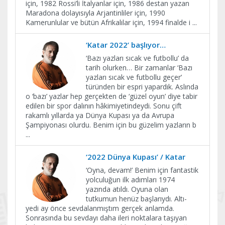
için, 1982 Rossi’li İtalyanlar için, 1986 destan yazan
Maradona dolayısıyla Arjantinliler için, 1990
Kamerunlular ve bütün Afrikalılar için, 1994 finalde i
...
‘Katar 2022’ başlıyor…
‘Bazı yazları sıcak ve futbollu’ da
tarih olurken… Bir zamanlar ‘Bazı
yazları sıcak ve futbollu geçer’
türünden bir espri yapardık. Aslında
o ‘bazı’ yazlar hep gerçekten de ‘güzel oyun’ diye tabir
edilen bir spor dalının hâkimiyetindeydi. Sonu çift
rakamlı yıllarda ya Dünya Kupası ya da Avrupa
Şampiyonası olurdu. Benim için bu güzelim yazların b
...
‘2022 Dünya Kupası’ / Katar
‘Oyna, devam!’ Benim için fantastik
yolculuğun ilk adımları 1974
yazında atıldı. Oyuna olan
tutkumun henüz başlarıydı. Altı-
yedi ay önce sevdalanmıştım gerçek anlamda.
Sonrasında bu sevdayı daha ileri noktalara taşıyan