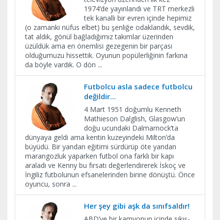
1974’de yayınlandı ve TRT merkezli
tek kanallı bir evren içinde hepimiz
(o zamanki nüfus elbet) bu şenliğe odaklandık, sevdik,
tat aldık, gönül bağladığımız takımlar üzerinden
üzüldük ama en önemlisi gezegenin bir parçası
olduğumuzu hissettik. Oyunun popülerliğinin farkına
da böyle vardık. O dön
...
Futbolcu asla sadece futbolcu
değildir…
4 Mart 1951 doğumlu Kenneth
Mathieson Dalglish, Glasgow’un
doğu ucundaki Dalmarnock’ta
dünyaya geldi ama kentin kuzeyindeki Milton’da
büyüdü. Bir yandan eğitimi sürdürüp öte yandan
marangozluk yaparken futbol ona farklı bir kapı
araladı ve Kenny bu fırsatı değerlendirerek İskoç ve
İngiliz futbolunun efsanelerinden birine dönüştü. Önce
oyuncu, sonra
...
Her şey gibi aşk da sınıfsaldır!
ABD’ye bir kamyonun içinde sıkış-