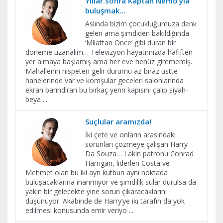
Yıllar sonra Kaptan Nemo’yla
buluşmak…
Aslında bizim çocukluğumuza denk
gelen ama şimdiden bakıldığında
‘Milattan Önce’ gibi duran bir
döneme uzanalım… Televizyon hayatımızda hafiften
yer almaya başlamış ama her eve henüz girememiş.
Mahallenin nispeten gelir durumu az-biraz üstte
hanelerinde var ve komşular geceleri salonlarında
ekran barındıran bu birkaç yerin kapısını çalıp siyah-
beya
...
Suçlular aramızda!
İki çete ve onların arasındaki
sorunları çözmeye çalışan Harry
Da Souza… Lakin patronu Conrad
Harrigan, liderleri Costa ve
Mehmet olan bu iki ayrı kutbun aynı noktada
buluşacaklarına inanmıyor ve şimdilik sular durulsa da
yakın bir gelecekte yine sorun çıkaracaklarını
düşünüyor. Akabinde de Harry’ye iki tarafın da yok
edilmesi konusunda emir veriyo
...