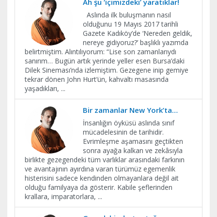
Ah şu ‘içimizdeki’ yaratıklar!
Aslında ilk buluşmanın nasıl
olduğunu 19 Mayıs 2017 tarihli
Gazete Kadıköy’de ‘Nereden geldik,
nereye gidiyoruz?’ başlıklı yazımda
belirtmiştim. Alıntılıyorum: “Lise son zamanlarıydı
sanırım… Bugün artık yerinde yeller esen Bursa’daki
Dilek Sineması’nda izlemiştim. Gezegene inip gemiye
tekrar dönen John Hurt’ün, kahvaltı masasında
yaşadıkları,
...
Bir zamanlar New York’ta…
İnsanlığın öyküsü aslında sınıf
mücadelesinin de tarihidir.
Evrimleşme aşamasını geçtikten
sonra ayağa kalkan ve zekâsıyla
birlikte gezegendeki tüm varlıklar arasındaki farkının
ve avantajının ayırdına varan türümüz egemenlik
histerisini sadece kendinden olmayanlara değil ait
olduğu familyaya da gösterir. Kabile şeflerinden
krallara, imparatorlara,
...