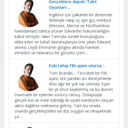
Gerçeklere dayalı ‘Taht
Oyunları’…
İngiltere için çalkantılı bir dönemdir.
Birbiriyle rakip üç ayrı güç merkezi
(Wessex, Mercia ve Northumbria
hanedanları) tahtta oturan Edward’ın hükümranlığını
kabul etmiştir, lakin Tanrı’yla sürekli konuştuğunu
iddia eden ve tuhaf davranışlarıyla öne çıkan Edward
annesi Leydi Emma’nın gölgesi altında hareket
etmekte ve istikrarsız bir görüntü çizm
...
Eski rahip FBI ajanı olursa…
Tom Brandis… Tecrübeli bir FBI
ajanı; öte yandan acı deneyimlerle
dolu ağır bir yük var sırtında. Eşini
bir yıl önce kaybetmiş ve bu durum
travmatik bir eylemin sonucu olmuş. Dolayısıyla
gerçek kızı ve evlat edindiği iki siyahi kardeşten oluşan
ailesi dağılma noktasına gelmiş. Tam bu sırada
civarda gerçekleştirilen bir dizi soygun ve nihayetinde
ça
...