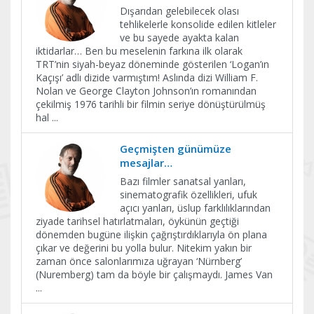
Dışarıdan gelebilecek olası
tehlikelerle konsolide edilen kitleler
ve bu sayede ayakta kalan
iktidarlar… Ben bu meselenin farkına ilk olarak
TRT’nin siyah-beyaz döneminde gösterilen ‘Logan’ın
Kaçışı’ adlı dizide varmıştım! Aslında dizi William F.
Nolan ve George Clayton Johnson’ın romanından
çekilmiş 1976 tarihli bir filmin seriye dönüştürülmüş
hal
...
Geçmişten günümüze
mesajlar…
Bazı filmler sanatsal yanları,
sinematografik özellikleri, ufuk
açıcı yanları, üslup farklılıklarından
ziyade tarihsel hatırlatmaları, öykünün geçtiği
dönemden bugüne ilişkin çağrıştırdıklarıyla ön plana
çıkar ve değerini bu yolla bulur. Nitekim yakın bir
zaman önce salonlarımıza uğrayan ‘Nürnberg’
(Nuremberg) tam da böyle bir çalışmaydı. James Van
...