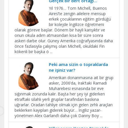
Gerçek bir dert ortağı…
Yıl 1976… Tom Michell, Buenos
Aires’te zengin ailelere mensup
erkek çocuklarının eğitim gördüğü
bir kolejde İngilizce öğretmeni
olarak göreve başlar. Dönem bir hayli karışıktır ve
onun okula adım atmasından kısa bir süre sonra
askeri darbe olur. Güney Amerika coğrafyasında daha
önce fazlasıyla çalışmış olan Michell, okuldaki Fin
kökenli bir başka ö
...
Peki ama sizin o topraklarda
ne işiniz var?
Amerikan donanmasına ait bir grup
asker, 2006’da, Irak’taki Ramadi
Muharebesi esnasında bir eve
sığınmak zorunda kalır. Başta her şey iyi giderken
etraftaki silahlı yerli gruplar tarafından baskına
uğrarlar. Oradan tahliye olmak için gelen zırhlı araçları
beklerken kayıpları giderek büyür… İngiliz yazar-
yönetmen Alex Garland’ı daha çok Danny Boy
...