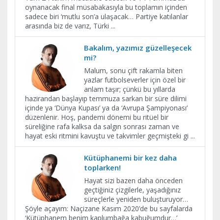
oynanacak final müsabakasıyla bu toplamın içinden
sadece biri ‘mutlu son’a ulaşacak… Partiye katılanlar
arasında biz de varız, Türki
...
Bakalım, yazımız güzelleşecek
mi?
Malum, sonu çift rakamla biten
yazlar futbolseverler için özel bir
anlam taşır; çünkü bu yıllarda
hazirandan başlayıp temmuza sarkan bir süre dilimi
içinde ya ‘Dünya Kupası’ ya da ‘Avrupa Şampiyonası’
düzenlenir. Hoş, pandemi dönemi bu ritüel bir
süreliğine rafa kalksa da salgın sonrası zaman ve
hayat eski ritmini kavuştu ve takvimler geçmişteki gi
...
Kütüphanemi bir kez daha
toplarken!
Hayat sizi bazen daha önceden
geçtiğiniz çizgilerle, yaşadığınız
süreçlerle yeniden buluşturuyor…
Şöyle açayım: Naçizane Kasım 2020’de bu sayfalarda
‘Kütüphanem benim kaplumbağa kabuğumdur…’