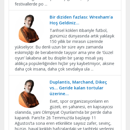
festivallerde po
...
Bir diziden fazlası: Wrexham’a
Hoş Geldiniz…
Tarihsel kökleri itibariyle futbol,
günümüz dünyasında artık yaklaşık
150 yıllık bir mirasın üzerinde
yükseliyor. Bu denli uzun bir süre aynı zamanda
eskimişliği de beraberinde taşıyor ama yine de ‘Güzel
oyun’ lakabına ait bu disiplin bir şarap misali yaş
aldıkça popülerliğinden hiçbir şey kaybetmiyor, aksine
daha çok insana, daha çok sevdalıya ula
...
Duplantis, Marchand, Dikeç
vs… Geride kalan tortular
üzerine…
Evet, spor organizasyonların en
güzeli, en şahanesi, en kapsayıcısı
olanında, yani Olimpiyat Oyunları’nda bir perde daha
kapandı. Paris’te 26 Temmuz’da başlayıp 11
Ağustos’ta sona eren etkinlikte sayısız zafer, sevinç,
hüzün, hayal kırıklığı hafızalardaki ve tarihteki yerlerini