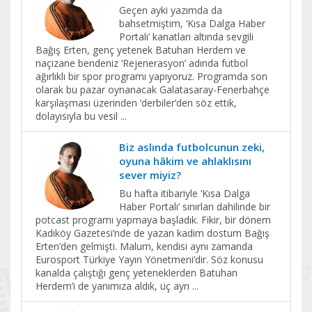
Geçen ayki yazımda da
bahsetmiştim, ‘Kısa Dalga Haber
Portalı’ kanatları altında sevgili
Bağış Erten, genç yetenek Batuhan Herdem ve
naçizane bendeniz ‘Rejenerasyon’ adında futbol
ağırlıklı bir spor programı yapıyoruz. Programda son
olarak bu pazar oynanacak Galatasaray-Fenerbahçe
karşılaşması üzerinden ‘derbiler’den söz ettik,
dolayısıyla bu vesil
...
Biz aslında futbolcunun zeki,
oyuna hâkim ve ahlaklısını
sever miyiz?
Bu hafta itibariyle ‘Kısa Dalga
Haber Portalı’ sınırları dahilinde bir
potcast programı yapmaya başladık. Fikir, bir dönem
Kadıköy Gazetesi’nde de yazan kadim dostum Bağış
Erten’den gelmişti. Malum, kendisi aynı zamanda
Eurosport Türkiye Yayın Yönetmeni’dir. Söz konusu
kanalda çalıştığı genç yeteneklerden Batuhan
Herdem’i de yanımıza aldık, üç ayrı
...