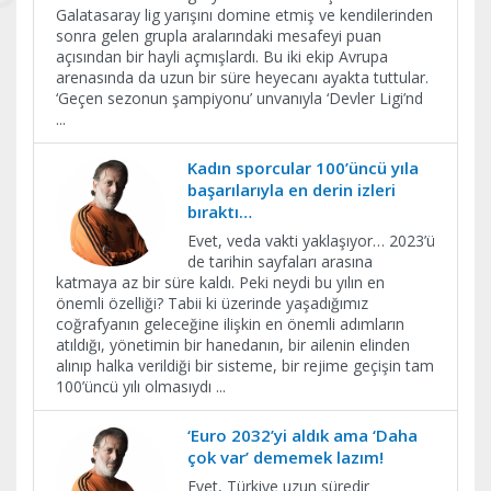
Galatasaray lig yarışını domine etmiş ve kendilerinden
sonra gelen grupla aralarındaki mesafeyi puan
açısından bir hayli açmışlardı. Bu iki ekip Avrupa
arenasında da uzun bir süre heyecanı ayakta tuttular.
‘Geçen sezonun şampiyonu’ unvanıyla ‘Devler Ligi’nd
...
Kadın sporcular 100’üncü yıla
başarılarıyla en derin izleri
bıraktı…
Evet, veda vakti yaklaşıyor… 2023’ü
de tarihin sayfaları arasına
katmaya az bir süre kaldı. Peki neydi bu yılın en
önemli özelliği? Tabii ki üzerinde yaşadığımız
coğrafyanın geleceğine ilişkin en önemli adımların
atıldığı, yönetimin bir hanedanın, bir ailenin elinden
alınıp halka verildiği bir sisteme, bir rejime geçişin tam
100’üncü yılı olmasıydı
...
‘Euro 2032’yi aldık ama ‘Daha
çok var’ dememek lazım!
Evet, Türkiye uzun süredir