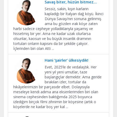
Savaş biter, hüzün bitmez…
Sessiz, sakin, kışın karların
kapladığı bir İtalyan dağ köyü. İkinci
Dünya Savaşı’nın sonuna gelinmiş
ama bu gözden ırak köşe zaten
harbi sadece cepheye yolladıklarıyla yaşamış ve
hissetmiş bir yer. Ama ne kadar uzak olurlarsa
olsunlar, kaosun ve bu büyük insanlık dramının
tortuları onların kapısını da bir şekilde çalıyor.
İçlerinden biri olan Atti
...
Hani ‘şairler’ ülkesiydik!
Evet, 2025’le de vedalaştık. Her
yeni yıl yeni umutlar, taze
başlangıçlar demektir. Ama geride
bırakılan izler, tortular da
hikâyelerimizin bir parçasıdır elbet. Dolayısıyla
meseleye kendi adıma ana eksenlerimden biri olan
sinema cephesinden baktığımda 2025 boyunca
izlediğim birçok filmi zihnimin bir köşesine (artık o
köşelerde ne kadar boş yer kal
...