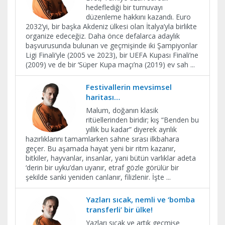
hedeflediği bir turnuvayı
düzenleme hakkını kazandı. Euro
2032’yi, bir başka Akdeniz ülkesi olan İtalya’yla birlikte
organize edeceğiz. Daha önce defalarca adaylık
başvurusunda bulunan ve geçmişinde iki Şampiyonlar
Ligi Finali’yle (2005 ve 2023), bir UEFA Kupası Finali’ne
(2009) ve de bir ‘Süper Kupa maçı’na (2019) ev sah
...
Festivallerin mevsimsel
haritası…
Malum, doğanın klasik
ritüellerinden biridir; kış “Benden bu
yıllık bu kadar” diyerek ayrılık
hazırlıklarını tamamlarken sahne sırası ilkbahara
geçer. Bu aşamada hayat yeni bir ritm kazanır,
bitkiler, hayvanlar, insanlar, yani bütün varlıklar adeta
‘derin bir uyku’dan uyanır, etraf gözle görülür bir
şekilde sanki yeniden canlanır, filizlenir. İşte
...
Yazları sıcak, nemli ve ‘bomba
transferli’ bir ülke!
Yazları sıcak ve artık geçmişe