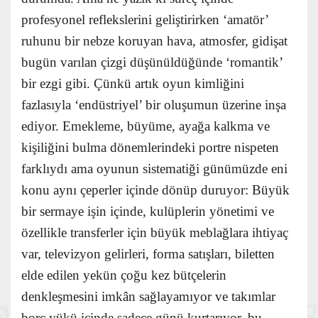
profesyonel reflekslerini geliştirirken ‘amatör’
ruhunu bir nebze koruyan hava, atmosfer, gidişat
bugün varılan çizgi düşünüldüğünde ‘romantik’
bir ezgi gibi. Çünkü artık oyun kimliğini
fazlasıyla ‘endüstriyel’ bir oluşumun üzerine inşa
ediyor. Emekleme, büyüme, ayağa kalkma ve
kişiliğini bulma dönemlerindeki portre nispeten
farklıydı ama oyunun sistematiği günümüzde eni
konu aynı çeperler içinde dönüp duruyor: Büyük
bir sermaye işin içinde, kulüplerin yönetimi ve
özellikle transferler için büyük meblağlara ihtiyaç
var, televizyon gelirleri, forma satışları, biletten
elde edilen yekün çoğu kez bütçelerin
denkleşmesini imkân sağlayamıyor ve takımlar
borç yükü içinde sadece günü kurtarıyor, bu