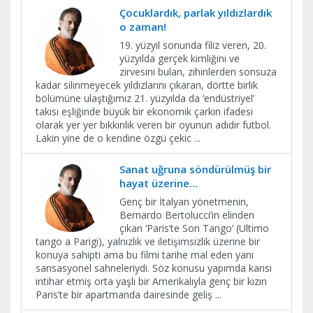
Çocuklardık, parlak yıldızlardık
o zaman!
19. yüzyıl sonunda filiz veren, 20.
yüzyılda gerçek kimliğini ve
zirvesini bulan, zihinlerden sonsuza
kadar silinmeyecek yıldızlarını çıkaran, dörtte birlik
bölümüne ulaştığımız 21. yüzyılda da ‘endüstriyel’
takısı eşliğinde büyük bir ekonomik çarkın ifadesi
olarak yer yer bıkkınlık veren bir oyunun adıdır futbol.
Lakin yine de o kendine özgü çekic
...
Sanat uğruna söndürülmüş bir
hayat üzerine…
Genç bir İtalyan yönetmenin,
Bernardo Bertolucci’in elinden
çıkan ‘Paris’te Son Tango’ (Ultimo
tango a Parigi), yalnızlık ve iletişimsizlik üzerine bir
konuya sahipti ama bu filmi tarihe mal eden yanı
sansasyonel sahneleriydi. Söz konusu yapımda karısı
intihar etmiş orta yaşlı bir Amerikalıyla genç bir kızın
Paris’te bir apartmanda dairesinde geliş
...