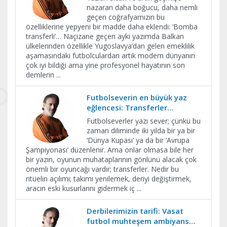
nazaran daha boğucu, daha nemli
geçen coğrafyamızın bu
özelliklerine yepyeni bir madde daha eklendi: ‘Bomba
transferli’… Naçizane geçen ayki yazımda Balkan
ülkelerinden özellikle Yugoslavya’dan gelen emeklilik
aşamasındaki futbolculardan artık modern dünyanın
çok iyi bildiği ama yine profesyonel hayatının son
demlerin
...
Futbolseverin en büyük yaz
eğlencesi: Transferler…
Futbolseverler yazı sever; çünkü bu
zaman diliminde iki yılda bir ya bir
‘Dünya Kupası’ ya da bir ‘Avrupa
Şampiyonası’ düzenlenir. Ama onlar olmasa bile her
bir yazın, oyunun muhataplarının gönlünü alacak çok
önemli bir oyuncağı vardır; transferler. Nedir bu
ritüelin açılımı; takımı yenilemek, deriyi değiştirmek,
aracın eski kusurlarını gidermek iç
...
Derbilerimizin tarifi: Vasat
futbol muhteşem ambiyans…