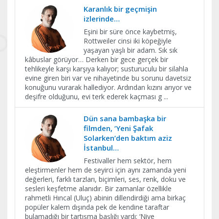
Karanlık bir geçmişin
izlerinde…
Eşini bir süre önce kaybetmiş,
Rottweiler cinsi iki köpeğiyle
yaşayan yaşlı bir adam. Sık sık
kâbuslar görüyor… Derken bir gece gerçek bir
tehlikeyle karşı karşıya kalıyor; susturuculu bir silahla
evine giren biri var ve nihayetinde bu sorunu davetsiz
konuğunu vurarak hallediyor. Ardından kızını arıyor ve
deşifre olduğunu, evi terk ederek kaçması g
...
Dün sana bambaşka bir
filmden, ‘Yeni Şafak
Solarken’den baktım aziz
İstanbul…
Festivaller hem sektör, hem
eleştirmenler hem de seyirci için aynı zamanda yeni
değerleri, farklı tarzları, biçimleri, ses, renk, doku ve
sesleri keşfetme alanıdır. Bir zamanlar özellikle
rahmetli Hıncal (Uluç) abinin dillendirdiği ama birkaç
popüler kalem dışında pek de kendine taraftar
bulamadığı bir tartışma başlığı vardı; ‘Niye