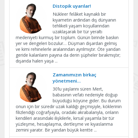
Distopik uyarılar!
Nükleer felâket kaynaklı bir
kıyametin ardından dış dünyanın
tehlikeli yaşam koşullarından
uzaklaşarak bir tür yeraltı
medeniyeti kurmuş bir toplum. Günün birinde baskın
yer ve dengeleri bozulur… Düşman dışardan gelmiş
ve kimi rehinelerle aralarından ayrılmıştır. Öte yandan
geride kalanların payına da derin şüpheler bırakmıştır;
dışarıda halen yaşa
...
Zamanımızın birkaç
yönetmeni…
30’lu yaşlarını süren Mert,
babasının vefatı nedeniyle doğup
büyüdüğü köyüne gider. Bu durum
onun için bir süredir uzak kaldığı geçmişiyle, köklerinin
filizlendiği coğrafyayla, oradaki akrabalarıyla, onların
kendileri arasındaki ilişkilerle, kırsal yaşamla bir tür
yüzleşme, hesaplaşma, dertleşme ve kıyaslanma
zemini yaratır. Bir yandan büyük kentte
...