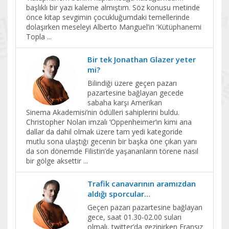
başlıklı bir yazı kaleme almıştım. Söz konusu metinde
önce kitap sevgimin çocukluğumdaki temellerinde
dolaşırken meseleyi Alberto Manguel’in ‘Kütüphanemi
Topla
...
Bir tek Jonathan Glazer yeter
mi?
Bilindiği üzere geçen pazarı
pazartesine bağlayan gecede
sabaha karşı Amerikan
Sinema Akademisi’nin ödülleri sahiplerini buldu.
Christopher Nolan imzalı ‘Oppenheimer’ın kimi ana
dallar da dahil olmak üzere tam yedi kategoride
mutlu sona ulaştığı gecenin bir başka öne çıkan yanı
da son dönemde Filistin’de yaşananların törene nasıl
bir gölge aksettir
...
Trafik canavarının aramızdan
aldığı sporcular…
Geçen pazarı pazartesine bağlayan
gece, saat 01.30-02.00 suları
olmalı, twitter’da gezinirken Fransız