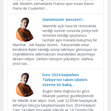
aldı. Modern zamanlarda Fransız spor insanı Baron
Pierre de Coubertin’i
...
Günümüzün ‘western’i…
Miami’de açık hava bir restoranda
verdiği sürenin sonunda yöreyi terk
etmesini istediği uyuşturucu
taciriyle aynı masada buluşmuş bir
Marshal… Adı Raylan Givens… Karşısındaki onun
kendisine ilişkin tanıdığı süreyi takmıyor görünüyor ve
söylediklerine aldırmaksızın önündekileri atıştırmaya
devam ediyor. Derken tansiyon yükseliyor, silahına
önce taci
...
Euro 2024 başlarken
Türkiye’nin takım iskeleti
üzerine bir bakış…
Bugün daha doğrusu bu gece
itibariyle yazımızı güzelleştirecek
bir etkinlik start alıyor. Evet, saat 22.00’de başlayacak
Almanya-İskoçya karşılaşmasıyla Euro 2024 başlıyor.
Tam 24 takım mücadele edecek ve 14 Temmuz’da