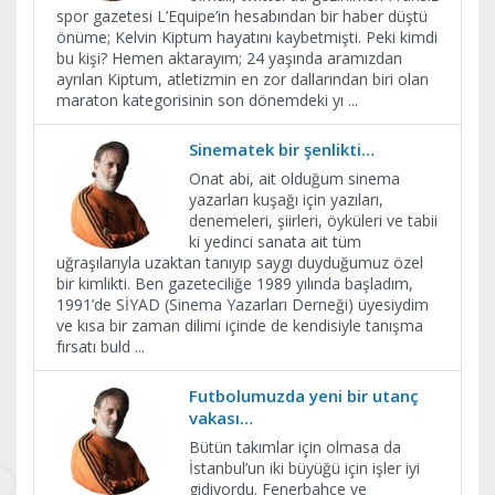
spor gazetesi L’Equipe’in hesabından bir haber düştü
önüme; Kelvin Kiptum hayatını kaybetmişti. Peki kimdi
bu kişi? Hemen aktarayım; 24 yaşında aramızdan
ayrılan Kiptum, atletizmin en zor dallarından biri olan
maraton kategorisinin son dönemdeki yı
...
Sinematek bir şenlikti…
Onat abi, ait olduğum sinema
yazarları kuşağı için yazıları,
denemeleri, şiirleri, öyküleri ve tabii
ki yedinci sanata ait tüm
uğraşılarıyla uzaktan tanıyıp saygı duyduğumuz özel
bir kimlikti. Ben gazeteciliğe 1989 yılında başladım,
1991’de SİYAD (Sinema Yazarları Derneği) üyesiydim
ve kısa bir zaman dilimi içinde de kendisiyle tanışma
fırsatı buld
...
Futbolumuzda yeni bir utanç
vakası…
Bütün takımlar için olmasa da
İstanbul’un iki büyüğü için işler iyi
gidiyordu. Fenerbahçe ve