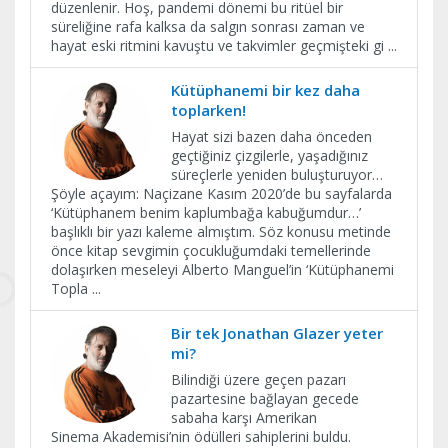
düzenlenir. Hoş, pandemi dönemi bu ritüel bir
süreliğine rafa kalksa da salgın sonrası zaman ve
hayat eski ritmini kavuştu ve takvimler geçmişteki gi
...
Kütüphanemi bir kez daha
toplarken!
Hayat sizi bazen daha önceden
geçtiğiniz çizgilerle, yaşadığınız
süreçlerle yeniden buluşturuyor…
Şöyle açayım: Naçizane Kasım 2020’de bu sayfalarda
‘Kütüphanem benim kaplumbağa kabuğumdur…’
başlıklı bir yazı kaleme almıştım. Söz konusu metinde
önce kitap sevgimin çocukluğumdaki temellerinde
dolaşırken meseleyi Alberto Manguel’in ‘Kütüphanemi
Topla
...
Bir tek Jonathan Glazer yeter
mi?
Bilindiği üzere geçen pazarı
pazartesine bağlayan gecede
sabaha karşı Amerikan
Sinema Akademisi’nin ödülleri sahiplerini buldu.