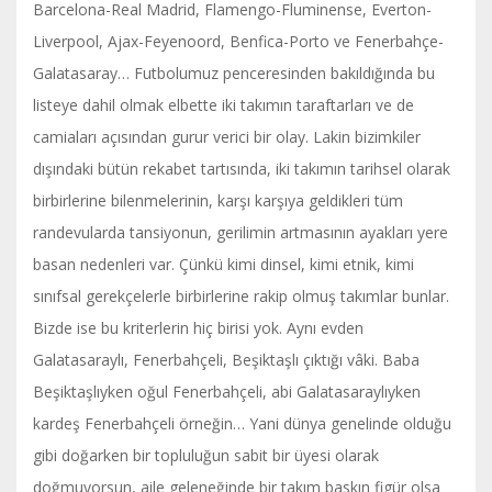
Barcelona-Real Madrid, Flamengo-Fluminense, Everton-
Liverpool, Ajax-Feyenoord, Benfica-Porto ve Fenerbahçe-
Galatasaray… Futbolumuz penceresinden bakıldığında bu
listeye dahil olmak elbette iki takımın taraftarları ve de
camiaları açısından gurur verici bir olay. Lakin bizimkiler
dışındaki bütün rekabet tartısında, iki takımın tarihsel olarak
birbirlerine bilenmelerinin, karşı karşıya geldikleri tüm
randevularda tansiyonun, gerilimin artmasının ayakları yere
basan nedenleri var. Çünkü kimi dinsel, kimi etnik, kimi
sınıfsal gerekçelerle birbirlerine rakip olmuş takımlar bunlar.
Bizde ise bu kriterlerin hiç birisi yok. Aynı evden
Galatasaraylı, Fenerbahçeli, Beşiktaşlı çıktığı vâki. Baba
Beşiktaşlıyken oğul Fenerbahçeli, abi Galatasaraylıyken
kardeş Fenerbahçeli örneğin… Yani dünya genelinde olduğu
gibi doğarken bir topluluğun sabit bir üyesi olarak
doğmuyorsun, aile geleneğinde bir takım baskın figür olsa