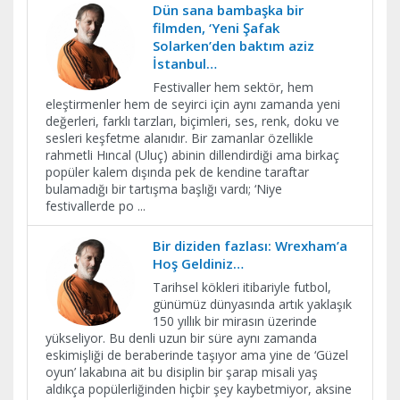
Dün sana bambaşka bir
filmden, ‘Yeni Şafak
Solarken’den baktım aziz
İstanbul…
Festivaller hem sektör, hem
eleştirmenler hem de seyirci için aynı zamanda yeni
değerleri, farklı tarzları, biçimleri, ses, renk, doku ve
sesleri keşfetme alanıdır. Bir zamanlar özellikle
rahmetli Hıncal (Uluç) abinin dillendirdiği ama birkaç
popüler kalem dışında pek de kendine taraftar
bulamadığı bir tartışma başlığı vardı; ‘Niye
festivallerde po
...
Bir diziden fazlası: Wrexham’a
Hoş Geldiniz…
Tarihsel kökleri itibariyle futbol,
günümüz dünyasında artık yaklaşık
150 yıllık bir mirasın üzerinde
yükseliyor. Bu denli uzun bir süre aynı zamanda
eskimişliği de beraberinde taşıyor ama yine de ‘Güzel
oyun’ lakabına ait bu disiplin bir şarap misali yaş
aldıkça popülerliğinden hiçbir şey kaybetmiyor, aksine