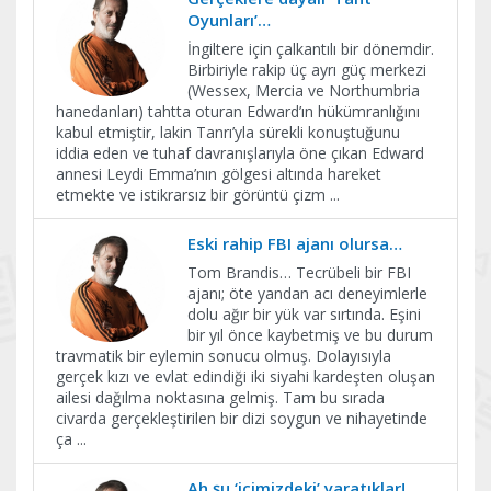
Oyunları’…
İngiltere için çalkantılı bir dönemdir.
Birbiriyle rakip üç ayrı güç merkezi
(Wessex, Mercia ve Northumbria
hanedanları) tahtta oturan Edward’ın hükümranlığını
kabul etmiştir, lakin Tanrı’yla sürekli konuştuğunu
iddia eden ve tuhaf davranışlarıyla öne çıkan Edward
annesi Leydi Emma’nın gölgesi altında hareket
etmekte ve istikrarsız bir görüntü çizm
...
Eski rahip FBI ajanı olursa…
Tom Brandis… Tecrübeli bir FBI
ajanı; öte yandan acı deneyimlerle
dolu ağır bir yük var sırtında. Eşini
bir yıl önce kaybetmiş ve bu durum
travmatik bir eylemin sonucu olmuş. Dolayısıyla
gerçek kızı ve evlat edindiği iki siyahi kardeşten oluşan
ailesi dağılma noktasına gelmiş. Tam bu sırada
civarda gerçekleştirilen bir dizi soygun ve nihayetinde
ça
...
Ah şu ‘içimizdeki’ yaratıklar!