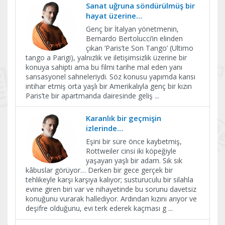
Sanat uğruna söndürülmüş bir
hayat üzerine…
Genç bir İtalyan yönetmenin,
Bernardo Bertolucci’in elinden
çıkan ‘Paris’te Son Tango’ (Ultimo
tango a Parigi), yalnızlık ve iletişimsizlik üzerine bir
konuya sahipti ama bu filmi tarihe mal eden yanı
sansasyonel sahneleriydi. Söz konusu yapımda karısı
intihar etmiş orta yaşlı bir Amerikalıyla genç bir kızın
Paris’te bir apartmanda dairesinde geliş
...
Karanlık bir geçmişin
izlerinde…
Eşini bir süre önce kaybetmiş,
Rottweiler cinsi iki köpeğiyle
yaşayan yaşlı bir adam. Sık sık
kâbuslar görüyor… Derken bir gece gerçek bir
tehlikeyle karşı karşıya kalıyor; susturuculu bir silahla
evine giren biri var ve nihayetinde bu sorunu davetsiz
konuğunu vurarak hallediyor. Ardından kızını arıyor ve
deşifre olduğunu, evi terk ederek kaçması g
...