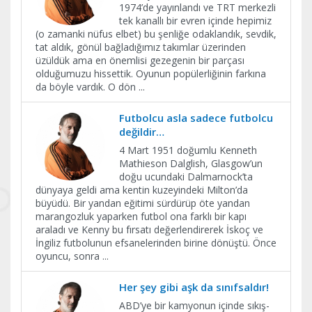
1974’de yayınlandı ve TRT merkezli
tek kanallı bir evren içinde hepimiz
(o zamanki nüfus elbet) bu şenliğe odaklandık, sevdik,
tat aldık, gönül bağladığımız takımlar üzerinden
üzüldük ama en önemlisi gezegenin bir parçası
olduğumuzu hissettik. Oyunun popülerliğinin farkına
da böyle vardık. O dön
...
Futbolcu asla sadece futbolcu
değildir…
4 Mart 1951 doğumlu Kenneth
Mathieson Dalglish, Glasgow’un
doğu ucundaki Dalmarnock’ta
dünyaya geldi ama kentin kuzeyindeki Milton’da
büyüdü. Bir yandan eğitimi sürdürüp öte yandan
marangozluk yaparken futbol ona farklı bir kapı
araladı ve Kenny bu fırsatı değerlendirerek İskoç ve
İngiliz futbolunun efsanelerinden birine dönüştü. Önce
oyuncu, sonra
...
Her şey gibi aşk da sınıfsaldır!
ABD’ye bir kamyonun içinde sıkış-