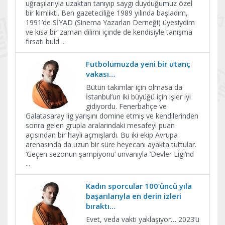
uğraşılarıyla uzaktan tanıyıp saygı duyduğumuz özel
bir kimlikti. Ben gazeteciliğe 1989 yılında başladım,
1991’de SİYAD (Sinema Yazarları Derneği) üyesiydim
ve kısa bir zaman dilimi içinde de kendisiyle tanışma
fırsatı buld
...
Futbolumuzda yeni bir utanç
vakası…
Bütün takımlar için olmasa da
İstanbul’un iki büyüğü için işler iyi
gidiyordu. Fenerbahçe ve
Galatasaray lig yarışını domine etmiş ve kendilerinden
sonra gelen grupla aralarındaki mesafeyi puan
açısından bir hayli açmışlardı. Bu iki ekip Avrupa
arenasında da uzun bir süre heyecanı ayakta tuttular.
‘Geçen sezonun şampiyonu’ unvanıyla ‘Devler Ligi’nd
...
Kadın sporcular 100’üncü yıla
başarılarıyla en derin izleri
bıraktı…
Evet, veda vakti yaklaşıyor… 2023’ü