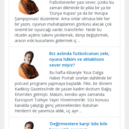
Futbolseverler yazı sever; çünkü bu
zaman diliminde iki yılda bir ya bir
‘Dünya Kupası’ ya da bir ‘Avrupa
Şampiyonası’ düzenlenir. Ama onlar olmasa bile her
bir yazın, oyunun muhataplarının gönlünü alacak çok
önemli bir oyuncağı vardır; transferler. Nedir bu
ritüelin açılımı; takımı yenilemek, deriyi değiştirmek,
aracın eski kusurlarını gidermek iç
...
Biz aslında futbolcunun zeki,
oyuna hâkim ve ahlaklısını
sever miyiz?
Bu hafta itibariyle ‘Kısa Dalga
Haber Portalı’ sınırları dahilinde bir
potcast programı yapmaya başladık. Fikir, bir dönem
Kadıköy Gazetesi’nde de yazan kadim dostum Bağış
Erten’den gelmişti. Malum, kendisi aynı zamanda
Eurosport Türkiye Yayın Yönetmeni’dir. Söz konusu
kanalda çalıştığı genç yeteneklerden Batuhan
Herdem’i de yanımıza aldık, üç ayrı
...
‘Değirmenlere karşı’ bile bile