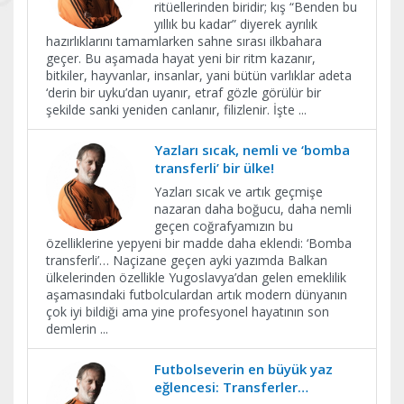
ritüellerinden biridir; kış “Benden bu
yıllık bu kadar” diyerek ayrılık
hazırlıklarını tamamlarken sahne sırası ilkbahara
geçer. Bu aşamada hayat yeni bir ritm kazanır,
bitkiler, hayvanlar, insanlar, yani bütün varlıklar adeta
‘derin bir uyku’dan uyanır, etraf gözle görülür bir
şekilde sanki yeniden canlanır, filizlenir. İşte
...
Yazları sıcak, nemli ve ‘bomba
transferli’ bir ülke!
Yazları sıcak ve artık geçmişe
nazaran daha boğucu, daha nemli
geçen coğrafyamızın bu
özelliklerine yepyeni bir madde daha eklendi: ‘Bomba
transferli’… Naçizane geçen ayki yazımda Balkan
ülkelerinden özellikle Yugoslavya’dan gelen emeklilik
aşamasındaki futbolculardan artık modern dünyanın
çok iyi bildiği ama yine profesyonel hayatının son
demlerin
...
Futbolseverin en büyük yaz
eğlencesi: Transferler…