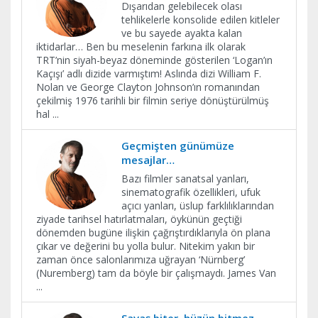
Dışarıdan gelebilecek olası
tehlikelerle konsolide edilen kitleler
ve bu sayede ayakta kalan
iktidarlar… Ben bu meselenin farkına ilk olarak
TRT’nin siyah-beyaz döneminde gösterilen ‘Logan’ın
Kaçışı’ adlı dizide varmıştım! Aslında dizi William F.
Nolan ve George Clayton Johnson’ın romanından
çekilmiş 1976 tarihli bir filmin seriye dönüştürülmüş
hal
...
Geçmişten günümüze
mesajlar…
Bazı filmler sanatsal yanları,
sinematografik özellikleri, ufuk
açıcı yanları, üslup farklılıklarından
ziyade tarihsel hatırlatmaları, öykünün geçtiği
dönemden bugüne ilişkin çağrıştırdıklarıyla ön plana
çıkar ve değerini bu yolla bulur. Nitekim yakın bir
zaman önce salonlarımıza uğrayan ‘Nürnberg’
(Nuremberg) tam da böyle bir çalışmaydı. James Van
...
Savaş biter, hüzün bitmez…