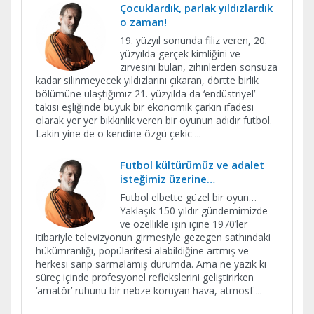
Çocuklardık, parlak yıldızlardık
o zaman!
19. yüzyıl sonunda filiz veren, 20.
yüzyılda gerçek kimliğini ve
zirvesini bulan, zihinlerden sonsuza
kadar silinmeyecek yıldızlarını çıkaran, dörtte birlik
bölümüne ulaştığımız 21. yüzyılda da ‘endüstriyel’
takısı eşliğinde büyük bir ekonomik çarkın ifadesi
olarak yer yer bıkkınlık veren bir oyunun adıdır futbol.
Lakin yine de o kendine özgü çekic
...
Futbol kültürümüz ve adalet
isteğimiz üzerine…
Futbol elbette güzel bir oyun…
Yaklaşık 150 yıldır gündemimizde
ve özellikle işin içine 1970’ler
itibariyle televizyonun girmesiyle gezegen sathındaki
hükümranlığı, popülaritesi alabildiğine artmış ve
herkesi sarıp sarmalamış durumda. Ama ne yazık ki
süreç içinde profesyonel reflekslerini geliştirirken
‘amatör’ ruhunu bir nebze koruyan hava, atmosf
...