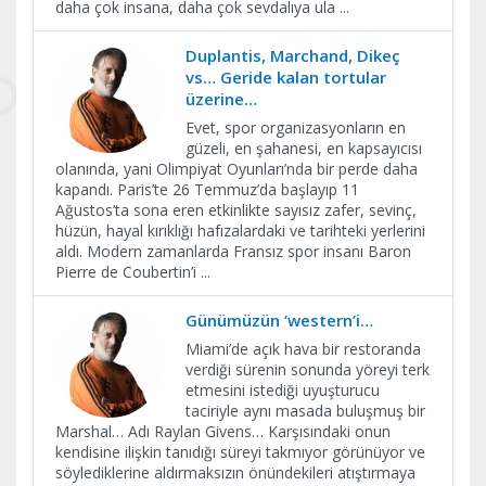
daha çok insana, daha çok sevdalıya ula
...
Duplantis, Marchand, Dikeç
vs… Geride kalan tortular
üzerine…
Evet, spor organizasyonların en
güzeli, en şahanesi, en kapsayıcısı
olanında, yani Olimpiyat Oyunları’nda bir perde daha
kapandı. Paris’te 26 Temmuz’da başlayıp 11
Ağustos’ta sona eren etkinlikte sayısız zafer, sevinç,
hüzün, hayal kırıklığı hafızalardaki ve tarihteki yerlerini
aldı. Modern zamanlarda Fransız spor insanı Baron
Pierre de Coubertin’i
...
Günümüzün ‘western’i…
Miami’de açık hava bir restoranda
verdiği sürenin sonunda yöreyi terk
etmesini istediği uyuşturucu
taciriyle aynı masada buluşmuş bir
Marshal… Adı Raylan Givens… Karşısındaki onun
kendisine ilişkin tanıdığı süreyi takmıyor görünüyor ve
söylediklerine aldırmaksızın önündekileri atıştırmaya