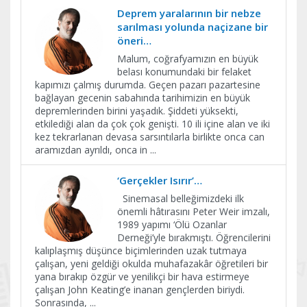
Deprem yaralarının bir nebze
sarılması yolunda naçizane bir
öneri…
Malum, coğrafyamızın en büyük
belası konumundaki bir felaket
kapımızı çalmış durumda. Geçen pazarı pazartesine
bağlayan gecenin sabahında tarihimizin en büyük
depremlerinden birini yaşadık. Şiddeti yüksekti,
etkilediği alan da çok çok genişti. 10 ili içine alan ve iki
kez tekrarlanan devasa sarsıntılarla birlikte onca can
aramızdan ayrıldı, onca in
...
‘Gerçekler Isırır’…
Sinemasal belleğimizdeki ilk
önemli hâtırasını Peter Weir imzalı,
1989 yapımı ‘Ölü Ozanlar
Derneği’yle bırakmıştı. Öğrencilerini
kalıplaşmış düşünce biçimlerinden uzak tutmaya
çalışan, yeni geldiği okulda muhafazakâr öğretileri bir
yana bırakıp özgür ve yenilikçi bir hava estirmeye
çalışan John Keating’e inanan gençlerden biriydi.
Sonrasında,
...