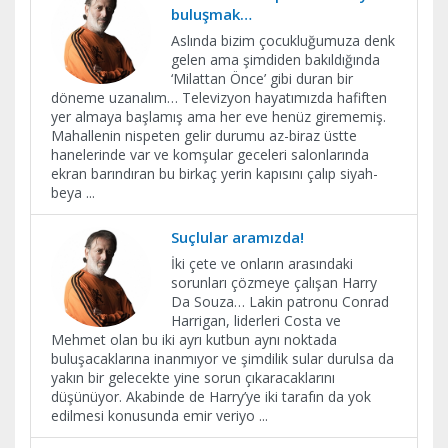
buluşmak…
Aslında bizim çocukluğumuza denk
gelen ama şimdiden bakıldığında
‘Milattan Önce’ gibi duran bir
döneme uzanalım… Televizyon hayatımızda hafiften
yer almaya başlamış ama her eve henüz girememiş.
Mahallenin nispeten gelir durumu az-biraz üstte
hanelerinde var ve komşular geceleri salonlarında
ekran barındıran bu birkaç yerin kapısını çalıp siyah-
beya
...
Suçlular aramızda!
İki çete ve onların arasındaki
sorunları çözmeye çalışan Harry
Da Souza… Lakin patronu Conrad
Harrigan, liderleri Costa ve
Mehmet olan bu iki ayrı kutbun aynı noktada
buluşacaklarına inanmıyor ve şimdilik sular durulsa da
yakın bir gelecekte yine sorun çıkaracaklarını
düşünüyor. Akabinde de Harry’ye iki tarafın da yok
edilmesi konusunda emir veriyo
...