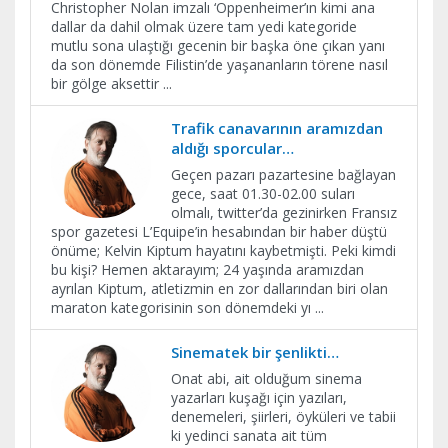
Christopher Nolan imzalı ‘Oppenheimer’ın kimi ana
dallar da dahil olmak üzere tam yedi kategoride
mutlu sona ulaştığı gecenin bir başka öne çıkan yanı
da son dönemde Filistin’de yaşananların törene nasıl
bir gölge aksettir
...
Trafik canavarının aramızdan
aldığı sporcular…
Geçen pazarı pazartesine bağlayan
gece, saat 01.30-02.00 suları
olmalı, twitter’da gezinirken Fransız
spor gazetesi L’Equipe’in hesabından bir haber düştü
önüme; Kelvin Kiptum hayatını kaybetmişti. Peki kimdi
bu kişi? Hemen aktarayım; 24 yaşında aramızdan
ayrılan Kiptum, atletizmin en zor dallarından biri olan
maraton kategorisinin son dönemdeki yı
...
Sinematek bir şenlikti…
Onat abi, ait olduğum sinema
yazarları kuşağı için yazıları,
denemeleri, şiirleri, öyküleri ve tabii
ki yedinci sanata ait tüm