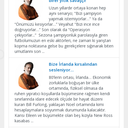
birer yitik savaşçı!
Uzun yıllardır ortaya konan hep
aynı senaryo; “Bizi şampiyon
yapmak istemiyorlar…” Ya da
“Önümüzü kesiyorlar…” Veyahut “Bizi ince ince
doğruyorlar…” Son olarak da “Operasyon
çekiyorlar...” Sezona şampiyonluk parolasıyla giren
futbolumuzun en eski aktörleri, ne zaman ki yarıştan
kopma noktasına gelse bu gerekçelere sığınarak biten
umutlarını son
...
Bize İrlanda kırsalından
sesleniyor…
80’lerin ortası, İrlanda… Ekonomik
zorluklarla boğuşan bir ülke
ortamında, fiziksel olmasa da
ruhen yıpratıcı koşullarda büyümesine rağmen kendi
sınırlarında idare edecek ölçüde bir hayat düzeni
kuran Bill Furlong, yaklaşan Noel ortamında kimi
hesaplaşmalara soyunmak durumunda kalacaktır.
Karısı Eileen ve büyümekte olan beş kızıyla New Ross
kasabas
...