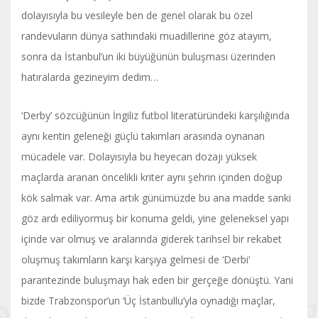
dolayısıyla bu vesileyle ben de genel olarak bu özel
randevuların dünya sathındaki muadillerine göz atayım,
sonra da İstanbul’un iki büyüğünün buluşması üzerinden
hatıralarda gezineyim dedim…
‘Derby’ sözcüğünün İngiliz futbol literatüründeki karşılığında
aynı kentin geleneği güçlü takımları arasında oynanan
mücadele var. Dolayısıyla bu heyecan dozajı yüksek
maçlarda aranan öncelikli kriter aynı şehrin içinden doğup
kök salmak var. Ama artık günümüzde bu ana madde sanki
göz ardı ediliyormuş bir konuma geldi, yine geleneksel yapı
içinde var olmuş ve aralarında giderek tarihsel bir rekabet
oluşmuş takımların karşı karşıya gelmesi de ‘Derbi’
parantezinde buluşmayı hak eden bir gerçeğe dönüştü. Yani
bizde Trabzonspor’un ‘Üç İstanbullu’yla oynadığı maçlar,