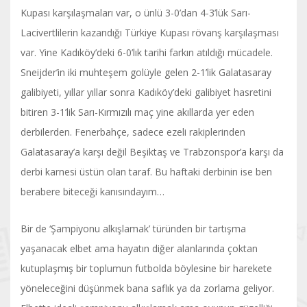
Kupası karşılaşmaları var, o ünlü 3-0’dan 4-3’lük Sarı-
Lacivertlilerin kazandığı Türkiye Kupası rövanş karşılaşması
var. Yine Kadıköy’deki 6-0’lık tarihi farkın atıldığı mücadele.
Sneijder’in iki muhteşem golüyle gelen 2-1’lik Galatasaray
galibiyeti, yıllar yıllar sonra Kadıköy’deki galibiyet hasretini
bitiren 3-1’lik Sarı-Kırmızılı maç yine akıllarda yer eden
derbilerden. Fenerbahçe, sadece ezeli rakiplerinden
Galatasaray’a karşı değil Beşiktaş ve Trabzonspor’a karşı da
derbi karnesi üstün olan taraf. Bu haftaki derbinin ise ben
berabere biteceği kanısındayım…
Bir de ‘Şampiyonu alkışlamak’ türünden bir tartışma
yaşanacak elbet ama hayatın diğer alanlarında çoktan
kutuplaşmış bir toplumun futbolda böylesine bir harekete
yöneleceğini düşünmek bana saflık ya da zorlama geliyor.