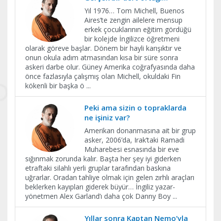
Yıl 1976… Tom Michell, Buenos
Aires’te zengin ailelere mensup
erkek çocuklarının eğitim gördüğü
bir kolejde İngilizce öğretmeni
olarak göreve başlar. Dönem bir hayli karışıktır ve
onun okula adım atmasından kısa bir süre sonra
askeri darbe olur. Güney Amerika coğrafyasında daha
önce fazlasıyla çalışmış olan Michell, okuldaki Fin
kökenli bir başka ö
...
Peki ama sizin o topraklarda
ne işiniz var?
Amerikan donanmasına ait bir grup
asker, 2006’da, Irak’taki Ramadi
Muharebesi esnasında bir eve
sığınmak zorunda kalır. Başta her şey iyi giderken
etraftaki silahlı yerli gruplar tarafından baskına
uğrarlar. Oradan tahliye olmak için gelen zırhlı araçları
beklerken kayıpları giderek büyür… İngiliz yazar-
yönetmen Alex Garland’ı daha çok Danny Boy
...
Yıllar sonra Kaptan Nemo’yla