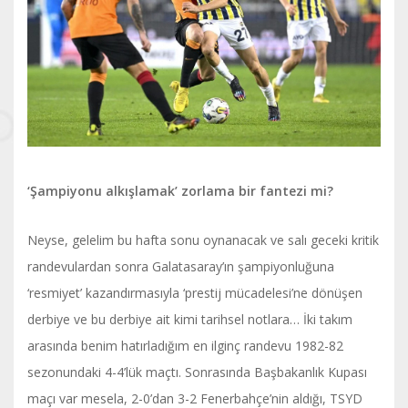
‘Şampiyonu alkışlamak’ zorlama bir fantezi mi?
Neyse, gelelim bu hafta sonu oynanacak ve salı geceki kritik
randevulardan sonra Galatasaray’ın şampiyonluğuna
‘resmiyet’ kazandırmasıyla ‘prestij mücadelesi’ne dönüşen
derbiye ve bu derbiye ait kimi tarihsel notlara… İki takım
arasında benim hatırladığım en ilginç randevu 1982-82
sezonundaki 4-4’lük maçtı. Sonrasında Başbakanlık Kupası
maçı var mesela, 2-0’dan 3-2 Fenerbahçe’nin aldığı, TSYD