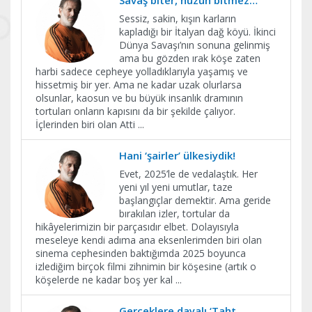
Sessiz, sakin, kışın karların
kapladığı bir İtalyan dağ köyü. İkinci
Dünya Savaşı’nın sonuna gelinmiş
ama bu gözden ırak köşe zaten
harbi sadece cepheye yolladıklarıyla yaşamış ve
hissetmiş bir yer. Ama ne kadar uzak olurlarsa
olsunlar, kaosun ve bu büyük insanlık dramının
tortuları onların kapısını da bir şekilde çalıyor.
İçlerinden biri olan Atti
...
Hani ‘şairler’ ülkesiydik!
Evet, 2025’le de vedalaştık. Her
yeni yıl yeni umutlar, taze
başlangıçlar demektir. Ama geride
bırakılan izler, tortular da
hikâyelerimizin bir parçasıdır elbet. Dolayısıyla
meseleye kendi adıma ana eksenlerimden biri olan
sinema cephesinden baktığımda 2025 boyunca
izlediğim birçok filmi zihnimin bir köşesine (artık o
köşelerde ne kadar boş yer kal
...
Gerçeklere dayalı ‘Taht