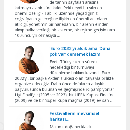
de tarihin sayfaları arasına
katmaya az bir süre kaldı. Peki neydi bu yılın en
önemli özelliği? Tabii ki üzerinde yaşadığımız
coğrafyanın geleceğine ilişkin en önemli adımların
atıldığı, yönetimin bir hanedanın, bir ailenin elinden
alınıp halka verildiği bir sisteme, bir rejime geçişin tam
100’üncü yılı olmasıydı
...
‘Euro 2032’yi aldık ama ‘Daha
çok var’ dememek lazım!
Evet, Türkiye uzun süredir
hedeflediği bir turnuvayı
düzenleme hakkını kazandı. Euro
2032’yi, bir başka Akdeniz ülkesi olan İtalya’yla birlikte
organize edeceğiz. Daha önce defalarca adaylık
başvurusunda bulunan ve geçmişinde iki Şampiyonlar
Ligi Finali’yle (2005 ve 2023), bir UEFA Kupası Finali’ne
(2009) ve de bir ‘Süper Kupa maçı’na (2019) ev sah
...
Festivallerin mevsimsel
haritası…
Malum, doğanın klasik