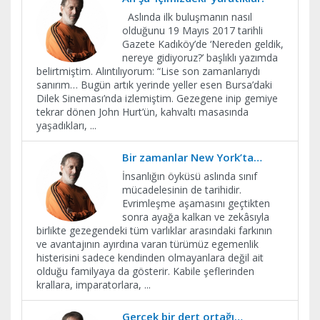
Aslında ilk buluşmanın nasıl
olduğunu 19 Mayıs 2017 tarihli
Gazete Kadıköy’de ‘Nereden geldik,
nereye gidiyoruz?’ başlıklı yazımda
belirtmiştim. Alıntılıyorum: “Lise son zamanlarıydı
sanırım… Bugün artık yerinde yeller esen Bursa’daki
Dilek Sineması’nda izlemiştim. Gezegene inip gemiye
tekrar dönen John Hurt’ün, kahvaltı masasında
yaşadıkları,
...
Bir zamanlar New York’ta…
İnsanlığın öyküsü aslında sınıf
mücadelesinin de tarihidir.
Evrimleşme aşamasını geçtikten
sonra ayağa kalkan ve zekâsıyla
birlikte gezegendeki tüm varlıklar arasındaki farkının
ve avantajının ayırdına varan türümüz egemenlik
histerisini sadece kendinden olmayanlara değil ait
olduğu familyaya da gösterir. Kabile şeflerinden
krallara, imparatorlara,
...
Gerçek bir dert ortağı…