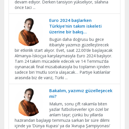
devam ediyor. Derken tansiyon yükseliyor, silahına
önce taci
...
Euro 2024 başlarken
Türkiye’nin takım iskeleti
üzerine bir bakış…
Bugün daha doğrusu bu gece
itibariyle yazımızı güzelleştirecek
bir etkinlik start alıyor. Evet, saat 22.00’de başlayacak
Almanya-İskoçya karşılaşmasıyla Euro 2024 başlıyor.
Tam 24 takım mücadele edecek ve 14 Temmuz’da
oynanacak final müsabakasıyla bu toplamın içinden
sadece biri ‘mutlu son’a ulaşacak… Partiye katılanlar
arasında biz de varız, Türki
...
Bakalım, yazımız güzelleşecek
mi?
Malum, sonu çift rakamla biten
yazlar futbolseverler için özel bir
anlam taşır; çünkü bu yıllarda
hazirandan başlayıp temmuza sarkan bir süre dilimi
içinde ya ‘Dünya Kupası’ ya da ‘Avrupa Şampiyonası’