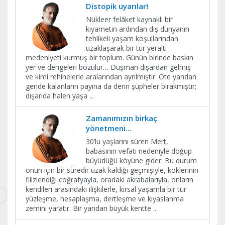
Distopik uyarılar!
Nükleer felâket kaynaklı bir
kıyametin ardından dış dünyanın
tehlikeli yaşam koşullarından
uzaklaşarak bir tür yeraltı
medeniyeti kurmuş bir toplum. Günün birinde baskın
yer ve dengeleri bozulur… Düşman dışardan gelmiş
ve kimi rehinelerle aralarından ayrılmıştır. Öte yandan
geride kalanların payına da derin şüpheler bırakmıştır;
dışarıda halen yaşa
...
Zamanımızın birkaç
yönetmeni…
30’lu yaşlarını süren Mert,
babasının vefatı nedeniyle doğup
büyüdüğü köyüne gider. Bu durum
onun için bir süredir uzak kaldığı geçmişiyle, köklerinin
filizlendiği coğrafyayla, oradaki akrabalarıyla, onların
kendileri arasındaki ilişkilerle, kırsal yaşamla bir tür
yüzleşme, hesaplaşma, dertleşme ve kıyaslanma
zemini yaratır. Bir yandan büyük kentte
...