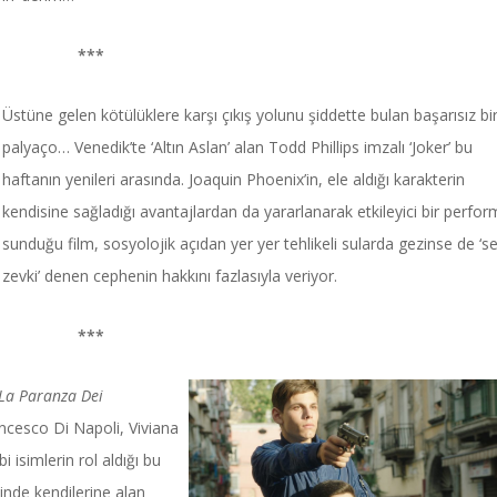
***
Üstüne gelen kötülüklere karşı çıkış yolunu şiddette bulan başarısız bi
palyaço… Venedik’te ‘Altın Aslan’ alan Todd Phillips imzalı ‘Joker’ bu
haftanın yenileri arasında. Joaquin Phoenix’in, ele aldığı karakterin
kendisine sağladığı avantajlardan da yararlanarak etkileyici bir perfo
sunduğu film, sosyolojik açıdan yer yer tehlikeli sularda gezinse de ‘se
zevki’ denen cephenin hakkını fazlasıyla veriyor.
***
La Paranza Dei
ancesco Di Napoli, Viviana
 isimlerin rol aldığı bu
inde kendilerine alan