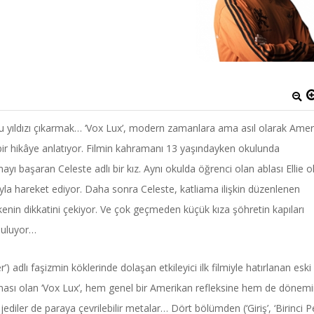
usu yıldızı çıkarmak… ‘Vox Lux’, modern zamanlara ama asıl olarak Ame
ir hikâye anlatıyor. Filmin kahramanı 13 yaşındayken okulunda
yı başaran Celeste adlı bir kız. Aynı okulda öğrenci olan ablası Ellie o
la hareket ediyor. Daha sonra Celeste, katliama ilişkin düzenlenen
lkenin dikkatini çekiyor. Ve çok geçmeden küçük kıza şöhretin kapıları
 buluyor…
) adlı faşizmin köklerinde dolaşan etkileyici ilk filmiyle hatırlanan eski
şması olan ‘Vox Lux’, hem genel bir Amerikan refleksine hem de dönem
ediler de paraya çevrilebilir metalar… Dört bölümden (‘Giriş’, ‘Birinci P