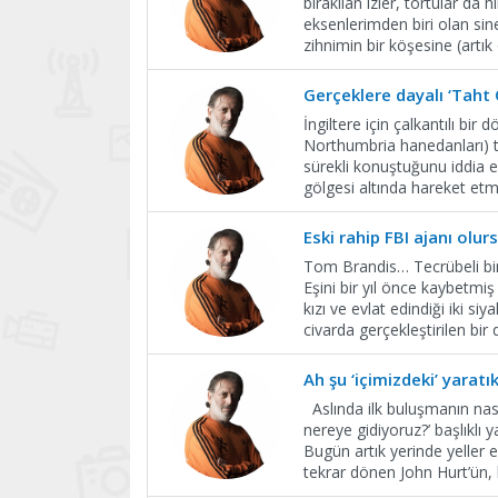
bırakılan izler, tortular da
eksenlerimden biri olan si
zihnimin bir köşesine (artı
Gerçeklere dayalı ‘Taht
İngiltere için çalkantılı bi
Northumbria hanedanları) ta
sürekli konuştuğunu iddia 
gölgesi altında hareket etm
Eski rahip FBI ajanı olur
Tom Brandis… Tecrübeli bir 
Eşini bir yıl önce kaybetmi
kızı ve evlat edindiği iki s
civarda gerçekleştirilen bir
Ah şu ‘içimizdeki’ yaratık
Aslında ilk buluşmanın nas
nereye gidiyoruz?’ başlıklı 
Bugün artık yerinde yeller
tekrar dönen John Hurt’ün,