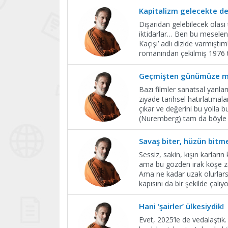
Kapitalizm gelecekte de
Dışarıdan gelebilecek olası 
iktidarlar… Ben bu meseleni
Kaçışı’ adlı dizide varmıştı
romanından çekilmiş 1976 ta
Geçmişten günümüze m
Bazı filmler sanatsal yanları
ziyade tarihsel hatırlatmala
çıkar ve değerini bu yolla 
(Nuremberg) tam da böyle 
Savaş biter, hüzün bit
Sessiz, sakin, kışın karları
ama bu gözden ırak köşe za
Ama ne kadar uzak olurlarsa
kapısını da bir şekilde çalıyo
Hani ‘şairler’ ülkesiydik!
Evet, 2025’le de vedalaştık