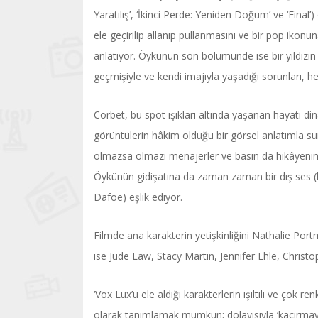
Yaratılış’, ‘İkinci Perde: Yeniden Doğum’ ve ‘Final’
ele geçirilip allanıp pullanmasını ve bir pop ikon
anlatıyor. Öykünün son bölümünde ise bir yıldızın 
geçmişiyle ve kendi imajıyla yaşadığı sorunları, 
Corbet, bu spot ışıkları altında yaşanan hayatı di
görüntülerin hâkim olduğu bir görsel anlatımla su
olmazsa olmazı menajerler ve basın da hikâyenin 
Öykünün gidişatına da zaman zaman bir dış ses (k
Dafoe) eşlik ediyor.
Filmde ana karakterin yetişkinliğini Nathalie Port
ise Jude Law, Stacy Martin, Jennifer Ehle, Christop
‘Vox Lux’u ele aldığı karakterlerin ışıltılı ve çok 
olarak tanımlamak mümkün; dolayısıyla ‘kaçırma