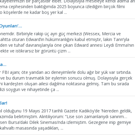
 hikâyelerimizin bir parçasıdır elbet. Dolayısıyla meseleye kendi adıma a
nema cephesinden baktığımda 2025 boyunca izlediğim birçok filmi
k o köşelerde ne kadar boş yer kal
...
 Oyunları’…
r dönemdir. Birbiriyle rakip üç ayrı güç merkezi (Wessex, Mercia ve
htta oturan Edward’ın hükümranlığını kabul etmiştir, lakin Tanrı’yla
eden ve tuhaf davranışlarıyla öne çıkan Edward annesi Leydi Emma’nın
ekte ve istikrarsız bir görüntü çizm
...
sa…
FBI ajanı; öte yandan acı deneyimlerle dolu ağır bir yük var sırtında.
ş ve bu durum travmatik bir eylemin sonucu olmuş. Dolayısıyla gerçek
iyahi kardeşten oluşan ailesi dağılma noktasına gelmiş. Tam bu sırada
 dizi soygun ve nihayetinde ça
...
lar!
ıl olduğunu 19 Mayıs 2017 tarihli Gazete Kadıköy’de ‘Nereden geldik,
yazımda belirtmiştim. Alıntılıyorum: “Lise son zamanlarıydı sanırım…
 esen Bursa’daki Dilek Sineması’nda izlemiştim. Gezegene inip gemiye
 kahvaltı masasında yaşadıkları,
...