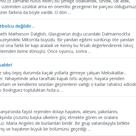
imiz (o zamanki nüfus elbet) bu şenliğe odaklandık, sevdik, tat aldık,
r üzerinden üzüldük ama en önemlisi gezegenin bir parçası olduğumu
ğinin farkına da böyle vardık. O dön
...
tbolcu değildir…
eth Mathieson Dalglish, Glasgow’un doğu ucundaki Dalmarnock’ta
uzeyindeki Milton’da büyüdü. Bir yandan eğitimi sürdürüp öte yandan
 ona farklı bir kapı araladı ve Kenny bu fırsatı değerlendirerek İskoç
nelerinden birine dönüştü. Önce oyuncu, sonra
...
aldır!
sıkış-tepiş durumda kaçak yollarla girmeye çalışan Meksikalılar...
r. Nihayetinde arka taraftaki kapalı örtü açılıyor, hayata yeniden
tam ve kendilerini sınırdan geçirenlerin varlığı o kadar rahatsız edicidi
do Rodriguez topluluktan hızla u
...
ya’sında faşist rejimden dolayı hayatını, ailesini, yakınlarını,
 dışında çözümü başka ülkelere göç etmekte gören ve oralara
z. Maria Angeles de bunlardan biridir. Bir grup vatandaşıyla birlikte
miş ve hayatının büyük bir bölümünü geçirdiği
...