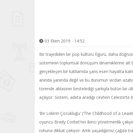
03 Ekim 2019 - 14:52
Bir trajediden bir pop kültürü figürü, daha doğr
sisteminin toplumsal dönüşüm dinamiklerine ait b
gerçekleşen bir katliamda şans eseri hayatta kalma
anında yanında değil ve bu durumun vicdan azabıy
törende ablasının bestelediği şarkıyla bütün bir ü
açılıyor. Sistem, adeta aradığı cevheri Celeste’te
‘Bir Liderin Çocukluğu’ (‘The Childhood of a Leader’
oyuncu Brady Corbet’nin ikinci yönetmenlik çalı
ruhuna dikkat çekiyor: Artık yaşadığımız çağda traj