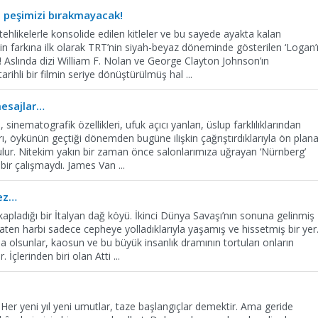
 peşimizi bırakmayacak!
tehlikelerle konsolide edilen kitleler ve bu sayede ayakta kalan
n farkına ilk olarak TRT’nin siyah-beyaz döneminde gösterilen ‘Logan’
m! Aslında dizi William F. Nolan ve George Clayton Johnson’ın
rihli bir filmin seriye dönüştürülmüş hal
...
esajlar…
, sinematografik özellikleri, ufuk açıcı yanları, üslup farklılıklarından
rı, öykünün geçtiği dönemden bugüne ilişkin çağrıştırdıklarıyla ön plan
bulur. Nitekim yakın bir zaman önce salonlarımıza uğrayan ‘Nürnberg’
bir çalışmaydı. James Van
...
mez…
n kapladığı bir İtalyan dağ köyü. İkinci Dünya Savaşı’nın sonuna gelinmiş
ten harbi sadece cepheye yolladıklarıyla yaşamış ve hissetmiş bir yer
 olsunlar, kaosun ve bu büyük insanlık dramının tortuları onların
r. İçlerinden biri olan Atti
...
. Her yeni yıl yeni umutlar, taze başlangıçlar demektir. Ama geride