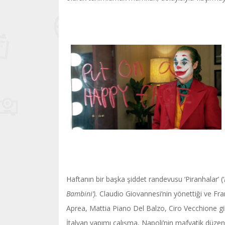
Haftanın bir başka şiddet randevusu ‘Piranhalar’ (‘
Bambini’).
Claudio Giovannesi’nin yönettiği ve Fr
Aprea, Mattia Piano Del Balzo, Ciro Vecchione gibi
İtalyan yapımı çalışma, Napoli’nin mafyatik düzen