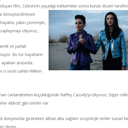
) oluşan film, Celeste’in yaşadığı
katliamdan sonra kurulu düzen tarafın
una dönüştürülmesini
hayatla, yakın çevresiyle,
hesaplaşmayı izliyoruz…
namik ve parlak
Power Ballad / Ha
Haftanın Pusulası
nuyor. Bu tür hayatların
Şarkısı
ayakları arasında.
i o sesin sahibi Willem
man canlandırırken küçüklüğünde Raffey Cassidy’yi izliyoruz. Diğer roll
her Abbott gibi isimler var.
renkli dünyasında gezinirken alttan alta sağlam sosyolojik veriler sunan bi
yın’ derim…