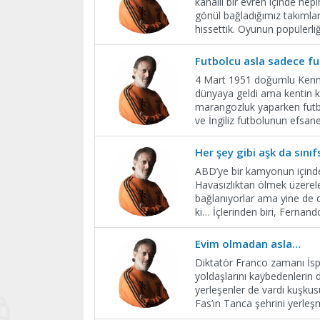
kanallı bir evren içinde hep
gönül bağladığımız takımla
hissettik. Oyunun popülerli
Futbolcu asla sadece fu
4 Mart 1951 doğumlu Kenn
dünyaya geldi ama kentin k
marangozluk yaparken futbol
ve İngiliz futbolunun efsa
Her şey gibi aşk da sınıfs
ABD’ye bir kamyonun içinde 
Havasızlıktan ölmek üzerele
bağlanıyorlar ama yine de or
ki… İçlerinden biri, Fernan
Evim olmadan asla…
Diktatör Franco zamanı İspan
yoldaşlarını kaybedenlerin
yerleşenler de vardı kuşkusu
Fas’ın Tanca şehrini yerleş