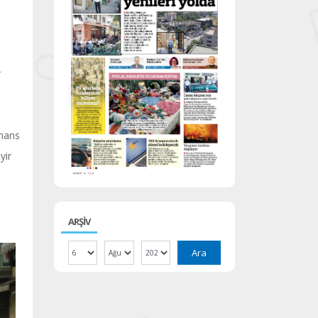
r
rmans
yir
ARŞİV
Ara