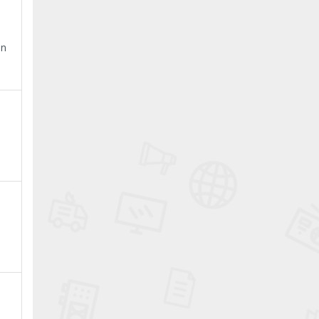
ın
a
.