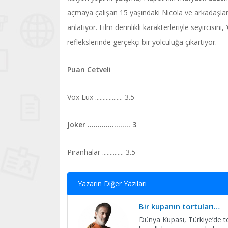
açmaya çalışan 15 yaşındaki Nicola ve arkadaşların
anlatıyor. Film derinlikli karakterleriyle seyircisini
reflekslerinde gerçekçi bir yolculuğa çıkartıyor.
Puan Cetveli
Vox Lux .................. 3.5
Joker ..................... 3
Piranhalar .............. 3.5
Yazarın Diğer Yazıları
Bir kupanın tortuları…
Dünya Kupası, Türkiye’de te