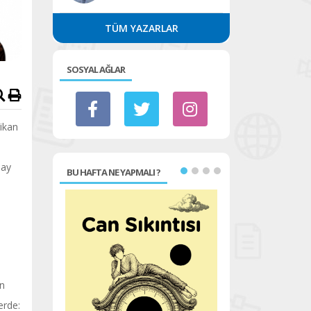
TÜM YAZARLAR
SOSYAL AĞLAR
rikan
lay
BU HAFTA NE YAPMALI ?
in
erde: