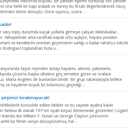
uzeyindeki Milton’da büyüdü. Bir yandan eğitimi sürdürüp öte yandan
 ona farklı bir kapı araladı ve Kenny bu fırsatı değerlendirerek İskoç
nelerinden birine dönüştü. Önce oyuncu, sonra
...
aldır!
sıkış-tepiş durumda kaçak yollarla girmeye çalışan Meksikalılar...
r. Nihayetinde arka taraftaki kapalı örtü açılıyor, hayata yeniden
tam ve kendilerini sınırdan geçirenlerin varlığı o kadar rahatsız edicidi
do Rodriguez topluluktan hızla u
...
ya’sında faşist rejimden dolayı hayatını, ailesini, yakınlarını,
 dışında çözümü başka ülkelere göç etmekte gören ve oralara
z. Maria Angeles de bunlardan biridir. Bir grup vatandaşıyla birlikte
miş ve hayatının büyük bir bölümünü geçirdiği
...
 peşimizi bırakmayacak!
tehlikelerle konsolide edilen kitleler ve bu sayede ayakta kalan
n farkına ilk olarak TRT’nin siyah-beyaz döneminde gösterilen ‘Logan’
m! Aslında dizi William F. Nolan ve George Clayton Johnson’ın
rihli bir filmin seriye dönüştürülmüş hal
...