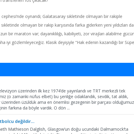
n transferleri fos çıkacak?
 cephesi’nde oynandı; Galatasaray sıkletinde olmayan bir rakiple
kletinde olmayan bir rakip karşısında farka giderken yeni yıldızları d
un bir maraton var; dayanıklılığı, kabiliyeti, zor virajları alabilme gücü
 iyi gözlemleyeceğiz. Klasik deyişiyle “Hak edenin kazandığı bir Süpe
levizyon üzerinden ilk kez 1974’de yayınlandı ve TRT merkezli tek
imiz (o zamanki nüfus elbet) bu şenliğe odaklandık, sevdik, tat aldık,
r üzerinden üzüldük ama en önemlisi gezegenin bir parçası olduğumu
ğinin farkına da böyle vardık. O dön
...
tbolcu değildir…
eth Mathieson Dalglish, Glasgow’un doğu ucundaki Dalmarnock’ta