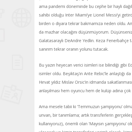
ama pandemi döneminde bu cephe bir hayli dağıld
sahibi olduğu Inter Miami’ye Lionel Messi’yi getirdi
birden o diyara tekrar bakmamıza neden oldu. Ama 
da mazhar olacağını düşünmüyorum. Düşünsenize M
Galatasaraylı DeAndre Yedlin. Keza Fenerbahçe tar
sanırım tekrar oranın yolunu tutacak.
Bu yazın heyecan verici isimleri ise bilindiği gib
isimler oldu. Beşiktaş’ın Ante Rebic’le anlaştığı 
Hırvat yıldız Mislav Orsic’in idmanda sakatlanmas
anlaşılması hem oyuncu hem de kulüp adına çok büy
Ama mesele tabii ki ‘Temmuzun şampiyonu’ olmak 
unvan, bir tanımlama; artık transferlerin gerçekle
kullanıyoruz), önemli olan ‘Mayısın şampiyonu’ o