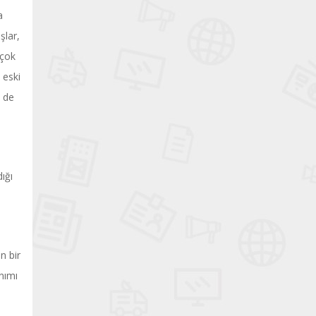
a
şlar,
 çok
 eski
i de
ığı
n bir
nımı