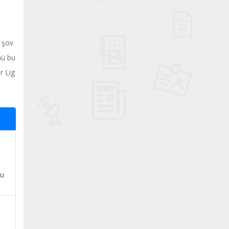
a şov
nü bu
r Lig
zu