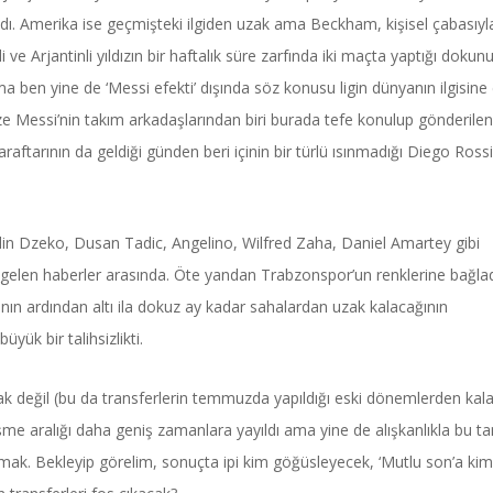
ı. Amerika ise geçmişteki ilgiden uzak ama Beckham, kişisel çabasıyl
 ve Arjantinli yıldızın bir haftalık süre zarfında iki maçta yaptığı dokunu
ben yine de ‘Messi efekti’ dışında söz konusu ligin dünyanın ilgisine
essi’nin takım arkadaşlarından biri burada tefe konulup gönderilen
aftarının da geldiği günden beri içinin bir türlü ısınmadığı Diego Ross
i Edin Dzeko, Dusan Tadic, Angelino, Wilfred Zaha, Daniel Amartey gibi
da gelen haberler arasında. Öte yandan Trabzonspor’un renklerine bağlad
ının ardından altı ila dokuz ay kadar sahalardan uzak kalacağının
ük bir talihsizlikti.
değil (bu da transferlerin temmuzda yapıldığı eski dönemlerden kala
şme aralığı daha geniş zamanlara yayıldı ama yine de alışkanlıkla bu ta
lmak. Bekleyip görelim, sonuçta ipi kim göğüsleyecek, ‘Mutlu son’a kim