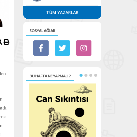
TÜM YAZARLAR
SOSYAL AĞLAR
lden
BU HAFTA NE YAPMALI ?
in
rdı.
 çok
ın
n