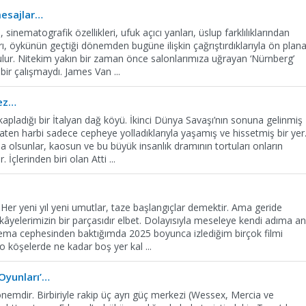
esajlar…
, sinematografik özellikleri, ufuk açıcı yanları, üslup farklılıklarından
rı, öykünün geçtiği dönemden bugüne ilişkin çağrıştırdıklarıyla ön plan
bulur. Nitekim yakın bir zaman önce salonlarımıza uğrayan ‘Nürnberg’
bir çalışmaydı. James Van
...
mez…
n kapladığı bir İtalyan dağ köyü. İkinci Dünya Savaşı’nın sonuna gelinmiş
ten harbi sadece cepheye yolladıklarıyla yaşamış ve hissetmiş bir yer
 olsunlar, kaosun ve bu büyük insanlık dramının tortuları onların
r. İçlerinden biri olan Atti
...
. Her yeni yıl yeni umutlar, taze başlangıçlar demektir. Ama geride
 hikâyelerimizin bir parçasıdır elbet. Dolayısıyla meseleye kendi adıma a
nema cephesinden baktığımda 2025 boyunca izlediğim birçok filmi
k o köşelerde ne kadar boş yer kal
...
 Oyunları’…
r dönemdir. Birbiriyle rakip üç ayrı güç merkezi (Wessex, Mercia ve