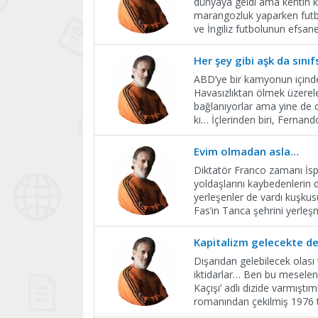
dünyaya geldi ama kentin k
marangozluk yaparken futbol
ve İngiliz futbolunun efsa
Her şey gibi aşk da sınıfs
ABD’ye bir kamyonun içinde 
Havasızlıktan ölmek üzerele
bağlanıyorlar ama yine de or
ki… İçlerinden biri, Fernan
Evim olmadan asla…
Diktatör Franco zamanı İspan
yoldaşlarını kaybedenlerin
yerleşenler de vardı kuşkusu
Fas’ın Tanca şehrini yerleş
Kapitalizm gelecekte de
Dışarıdan gelebilecek olası 
iktidarlar… Ben bu meseleni
Kaçışı’ adlı dizide varmıştı
romanından çekilmiş 1976 ta