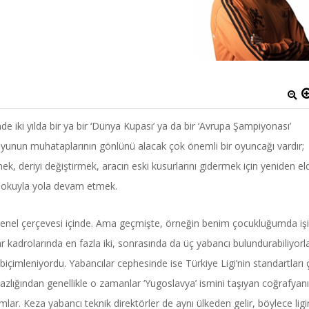
e iki yılda bir ya bir ‘Dünya Kupası’ ya da bir ‘Avrupa Şampiyonası’
 oyunun muhataplarının gönlünü alacak çok önemli bir oyuncağı vardır;
emek, deriyi değiştirmek, aracın eski kusurlarını gidermek için yeniden e
e dokuyla yola devam etmek.
n genel çerçevesi içinde. Ama geçmişte, örneğin benim çocukluğumda iş
r kadrolarında en fazla iki, sonrasında da üç yabancı bulundurabiliyorla
biçimleniyordu. Yabancılar cephesinde ise Türkiye Ligi’nin standartları
lığından genellikle o zamanlar ‘Yugoslavya’ ismini taşıyan coğrafyan
kımlar. Keza yabancı teknik direktörler de aynı ülkeden gelir, böylece ligi