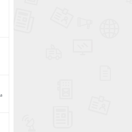
a
.
na