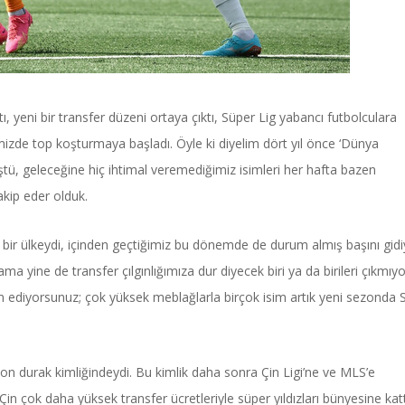
ı, yeni bir transfer düzeni ortaya çıktı, Süper Lig yabancı futbolculara
emizde top koşturmaya başladı. Öyle ki diyelim dört yıl önce ‘Dünya
düştü, geleceğine hiç ihtimal veremediğimiz isimleri her hafta bazen
akip eder olduk.
bir ülkeydi, içinden geçtiğimiz bu dönemde de durum almış başını gidi
 yine de transfer çılgınlığımıza dur diyecek biri ya da birileri çıkmıyo
 ediyorsunuz; çok yüksek meblağlarla birçok isim artık yeni sezonda 
son durak kimliğindeydi. Bu kimlik daha sonra Çin Ligi’ne ve MLS’e
 Çin çok daha yüksek transfer ücretleriyle süper yıldızları bünyesine katt