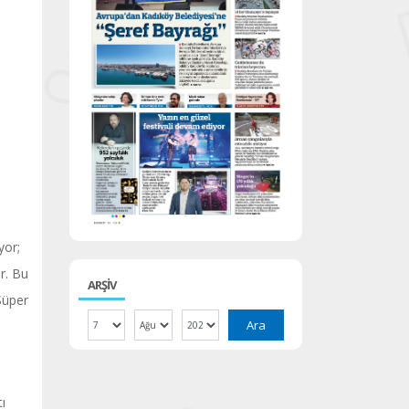
yor;
r. Bu
ARŞİV
Süper
Ara
ı