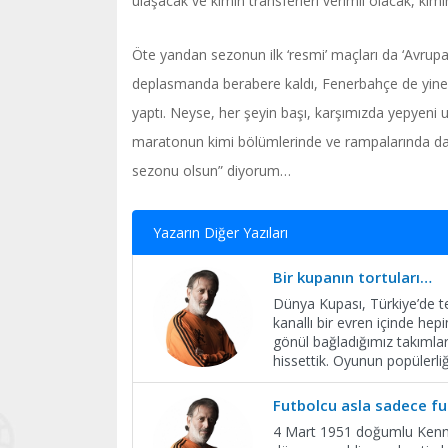
ulaşacak ve kimin transferleri verimli olacak, kimi
Öte yandan sezonun ilk ‘resmi’ maçları da ‘Avrupa
deplasmanda berabere kaldı, Fenerbahçe de yine sı
yaptı. Neyse, her şeyin başı, karşımızda yepyeni uz
maratonun kimi bölümlerinde ve rampalarında daha
sezonu olsun” diyorum…
Yazarın Diğer Yazıları
Bir kupanın tortuları…
Dünya Kupası, Türkiye’de te
kanallı bir evren içinde hep
gönül bağladığımız takımla
hissettik. Oyunun popülerli
Futbolcu asla sadece fu
4 Mart 1951 doğumlu Kenn