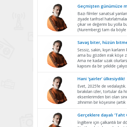
Geçmişten günümüze m
Bazı filmler sanatsal yanları
ziyade tarihsel hatırlatmala
çıkar ve değerini bu yolla 
(Nuremberg) tam da böyle 
Savaş biter, hüzün bit
Sessiz, sakin, kışın karları
ama bu gözden ırak köşe za
Ama ne kadar uzak olurlarsa
kapısını da bir şekilde çalıyo
Hani ‘şairler’ ülkesiydik!
Evet, 2025’le de vedalaştık
bırakılan izler, tortular da
eksenlerimden biri olan si
zihnimin bir köşesine (artı
Gerçeklere dayalı ‘Taht
İngiltere için çalkantılı bi