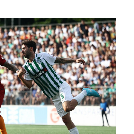
Power Ballad / Ha
Haftanın Pusulası
Şarkısı