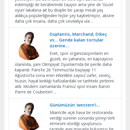
eskimişliği de beraberinde taşıyor ama yine de ‘Güzel
oyun’ lakabına ait bu disiplin bir şarap misali yaş
aldıkça popülerliğinden hiçbir şey kaybetmiyor, aksine
daha çok insana, daha çok sevdalıya ula
...
Duplantis, Marchand, Dikeç
vs… Geride kalan tortular
üzerine…
Evet, spor organizasyonların en
güzeli, en şahanesi, en kapsayıcısı
olanında, yani Olimpiyat Oyunları’nda bir perde daha
kapandı. Paris’te 26 Temmuz’da başlayıp 11
Ağustos’ta sona eren etkinlikte sayısız zafer, sevinç,
hüzün, hayal kırıklığı hafızalardaki ve tarihteki yerlerini
aldı. Modern zamanlarda Fransız spor insanı Baron
Pierre de Coubertin’i
...
Günümüzün ‘western’i…
Miami’de açık hava bir restoranda
verdiği sürenin sonunda yöreyi terk
etmesini istediği uyuşturucu
taciriyle aynı masada buluşmuş bir