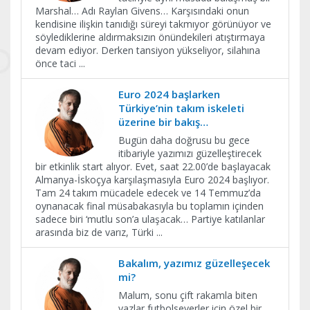
Marshal… Adı Raylan Givens… Karşısındaki onun
kendisine ilişkin tanıdığı süreyi takmıyor görünüyor ve
söylediklerine aldırmaksızın önündekileri atıştırmaya
devam ediyor. Derken tansiyon yükseliyor, silahına
önce taci
...
Euro 2024 başlarken
Türkiye’nin takım iskeleti
üzerine bir bakış…
Bugün daha doğrusu bu gece
itibariyle yazımızı güzelleştirecek
bir etkinlik start alıyor. Evet, saat 22.00’de başlayacak
Almanya-İskoçya karşılaşmasıyla Euro 2024 başlıyor.
Tam 24 takım mücadele edecek ve 14 Temmuz’da
oynanacak final müsabakasıyla bu toplamın içinden
sadece biri ‘mutlu son’a ulaşacak… Partiye katılanlar
arasında biz de varız, Türki
...
Bakalım, yazımız güzelleşecek
mi?
Malum, sonu çift rakamla biten
yazlar futbolseverler için özel bir