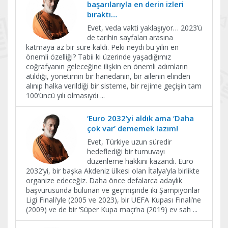
başarılarıyla en derin izleri
bıraktı…
Evet, veda vakti yaklaşıyor… 2023’ü
de tarihin sayfaları arasına
katmaya az bir süre kaldı. Peki neydi bu yılın en
önemli özelliği? Tabii ki üzerinde yaşadığımız
coğrafyanın geleceğine ilişkin en önemli adımların
atıldığı, yönetimin bir hanedanın, bir ailenin elinden
alınıp halka verildiği bir sisteme, bir rejime geçişin tam
100’üncü yılı olmasıydı
...
‘Euro 2032’yi aldık ama ‘Daha
çok var’ dememek lazım!
Evet, Türkiye uzun süredir
hedeflediği bir turnuvayı
düzenleme hakkını kazandı. Euro
2032’yi, bir başka Akdeniz ülkesi olan İtalya’yla birlikte
organize edeceğiz. Daha önce defalarca adaylık
başvurusunda bulunan ve geçmişinde iki Şampiyonlar
Ligi Finali’yle (2005 ve 2023), bir UEFA Kupası Finali’ne
(2009) ve de bir ‘Süper Kupa maçı’na (2019) ev sah
...