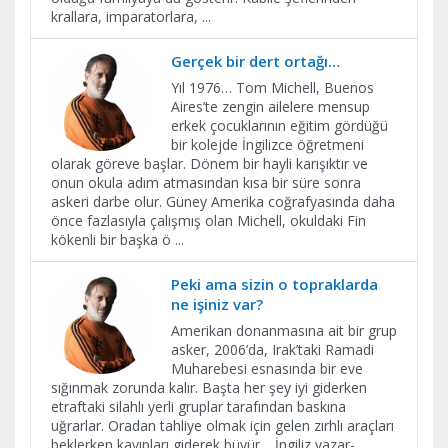
krallara, imparatorlara,
...
Gerçek bir dert ortağı…
Yıl 1976… Tom Michell, Buenos
Aires’te zengin ailelere mensup
erkek çocuklarının eğitim gördüğü
bir kolejde İngilizce öğretmeni
olarak göreve başlar. Dönem bir hayli karışıktır ve
onun okula adım atmasından kısa bir süre sonra
askeri darbe olur. Güney Amerika coğrafyasında daha
önce fazlasıyla çalışmış olan Michell, okuldaki Fin
kökenli bir başka ö
...
Peki ama sizin o topraklarda
ne işiniz var?
Amerikan donanmasına ait bir grup
asker, 2006’da, Irak’taki Ramadi
Muharebesi esnasında bir eve
sığınmak zorunda kalır. Başta her şey iyi giderken
etraftaki silahlı yerli gruplar tarafından baskına
uğrarlar. Oradan tahliye olmak için gelen zırhlı araçları
beklerken kayıpları giderek büyür… İngiliz yazar-