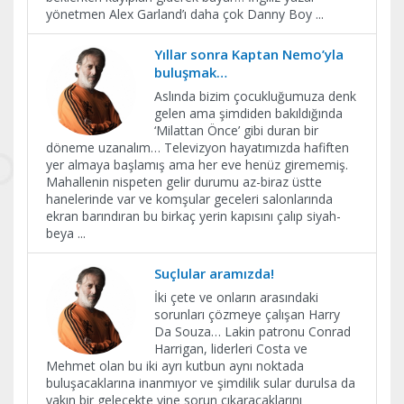
yönetmen Alex Garland’ı daha çok Danny Boy
...
Yıllar sonra Kaptan Nemo’yla
buluşmak…
Aslında bizim çocukluğumuza denk
gelen ama şimdiden bakıldığında
‘Milattan Önce’ gibi duran bir
döneme uzanalım… Televizyon hayatımızda hafiften
yer almaya başlamış ama her eve henüz girememiş.
Mahallenin nispeten gelir durumu az-biraz üstte
hanelerinde var ve komşular geceleri salonlarında
ekran barındıran bu birkaç yerin kapısını çalıp siyah-
beya
...
Suçlular aramızda!
İki çete ve onların arasındaki
sorunları çözmeye çalışan Harry
Da Souza… Lakin patronu Conrad
Harrigan, liderleri Costa ve
Mehmet olan bu iki ayrı kutbun aynı noktada
buluşacaklarına inanmıyor ve şimdilik sular durulsa da
yakın bir gelecekte yine sorun çıkaracaklarını