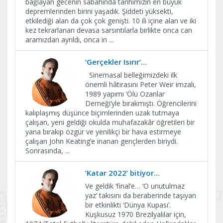
bağlayan gecenin sabahında tarihimizin en büyük
depremlerinden birini yaşadık. Şiddeti yüksekti,
etkilediği alan da çok çok genişti. 10 ili içine alan ve iki
kez tekrarlanan devasa sarsıntılarla birlikte onca can
aramızdan ayrıldı, onca in
...
‘Gerçekler Isırır’…
Sinemasal belleğimizdeki ilk
önemli hâtırasını Peter Weir imzalı,
1989 yapımı ‘Ölü Ozanlar
Derneği’yle bırakmıştı. Öğrencilerini
kalıplaşmış düşünce biçimlerinden uzak tutmaya
çalışan, yeni geldiği okulda muhafazakâr öğretileri bir
yana bırakıp özgür ve yenilikçi bir hava estirmeye
çalışan John Keating’e inanan gençlerden biriydi.
Sonrasında,
...
‘Katar 2022’ bitiyor…
Ve geldik ‘final’e… ‘O unutulmaz
yaz’ takısını da beraberinde taşıyan
bir etkinlikti ‘Dünya Kupası’.
Kuşkusuz 1970 Brezilyalılar için,