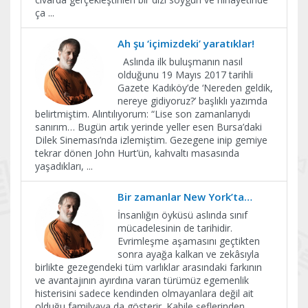
ça
...
Ah şu ‘içimizdeki’ yaratıklar!
Aslında ilk buluşmanın nasıl
olduğunu 19 Mayıs 2017 tarihli
Gazete Kadıköy’de ‘Nereden geldik,
nereye gidiyoruz?’ başlıklı yazımda
belirtmiştim. Alıntılıyorum: “Lise son zamanlarıydı
sanırım… Bugün artık yerinde yeller esen Bursa’daki
Dilek Sineması’nda izlemiştim. Gezegene inip gemiye
tekrar dönen John Hurt’ün, kahvaltı masasında
yaşadıkları,
...
Bir zamanlar New York’ta…
İnsanlığın öyküsü aslında sınıf
mücadelesinin de tarihidir.
Evrimleşme aşamasını geçtikten
sonra ayağa kalkan ve zekâsıyla
birlikte gezegendeki tüm varlıklar arasındaki farkının
ve avantajının ayırdına varan türümüz egemenlik
histerisini sadece kendinden olmayanlara değil ait
olduğu familyaya da gösterir. Kabile şeflerinden