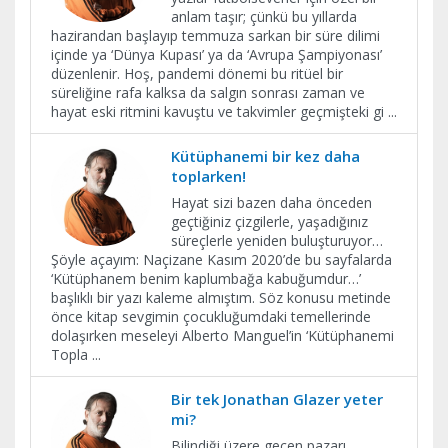
anlam taşır; çünkü bu yıllarda
hazirandan başlayıp temmuza sarkan bir süre dilimi
içinde ya ‘Dünya Kupası’ ya da ‘Avrupa Şampiyonası’
düzenlenir. Hoş, pandemi dönemi bu ritüel bir
süreliğine rafa kalksa da salgın sonrası zaman ve
hayat eski ritmini kavuştu ve takvimler geçmişteki gi
...
Kütüphanemi bir kez daha
toplarken!
Hayat sizi bazen daha önceden
geçtiğiniz çizgilerle, yaşadığınız
süreçlerle yeniden buluşturuyor…
Şöyle açayım: Naçizane Kasım 2020’de bu sayfalarda
‘Kütüphanem benim kaplumbağa kabuğumdur…’
başlıklı bir yazı kaleme almıştım. Söz konusu metinde
önce kitap sevgimin çocukluğumdaki temellerinde
dolaşırken meseleyi Alberto Manguel’in ‘Kütüphanemi
Topla
...
Bir tek Jonathan Glazer yeter
mi?
Bilindiği üzere geçen pazarı