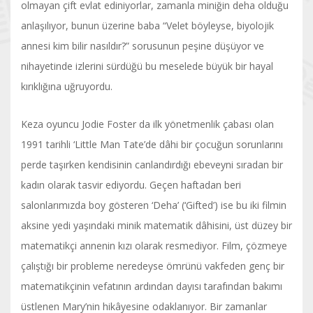
olmayan çift evlat ediniyorlar, zamanla miniğin deha olduğu
anlaşılıyor, bunun üzerine baba “Velet böyleyse, biyolojik
annesi kim bilir nasıldır?” sorusunun peşine düşüyor ve
nihayetinde izlerini sürdüğü bu meselede büyük bir hayal
kırıklığına uğruyordu.
Keza oyuncu Jodie Foster da ilk yönetmenlik çabası olan
1991 tarihli ‘Little Man Tate’de dâhi bir çocuğun sorunlarını
perde taşırken kendisinin canlandırdığı ebeveyni sıradan bir
kadın olarak tasvir ediyordu. Geçen haftadan beri
salonlarımızda boy gösteren ‘Deha’ (‘Gifted’) ise bu iki filmin
aksine yedi yaşındaki minik matematik dâhisini, üst düzey bir
matematikçi annenin kızı olarak resmediyor. Film, çözmeye
çalıştığı bir probleme neredeyse ömrünü vakfeden genç bir
matematikçinin vefatının ardından dayısı tarafından bakımı
üstlenen Mary’nin hikâyesine odaklanıyor. Bir zamanlar