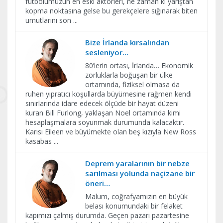
futbolumuzun en eski aktörleri, ne zaman ki yarıştan
kopma noktasına gelse bu gerekçelere sığınarak biten
umutlarını son
...
Bize İrlanda kırsalından
sesleniyor…
80’lerin ortası, İrlanda… Ekonomik
zorluklarla boğuşan bir ülke
ortamında, fiziksel olmasa da
ruhen yıpratıcı koşullarda büyümesine rağmen kendi
sınırlarında idare edecek ölçüde bir hayat düzeni
kuran Bill Furlong, yaklaşan Noel ortamında kimi
hesaplaşmalara soyunmak durumunda kalacaktır.
Karısı Eileen ve büyümekte olan beş kızıyla New Ross
kasabas
...
Deprem yaralarının bir nebze
sarılması yolunda naçizane bir
öneri…
Malum, coğrafyamızın en büyük
belası konumundaki bir felaket
kapımızı çalmış durumda. Geçen pazarı pazartesine