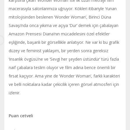
karşısına çıkan ‘Wonder Woman’ ise ilk uzun metrajlı film
macerasıyla salonlarımıza uğruyor. Kökleri itibariyle Yunan
mitolojisinden beslenen ‘Wonder Woman’, Birinci Düna
Savaşı’nda onca yıkıma ve açıya ‘Dur’ demek için çabalayan
Amazon Prensesi Diana’nın mücadelesini özel efektler
eşliğinde, başarılı bir görsellikle anlatıyor. Ne var ki bu grafik
düzey ve feminist yaklaşım, bir yerden sonra gereksiz
‘insanlık övgüsü’ne ve ‘Sevgi her şeyden üstündür’ türü fazla
naif çabalara teslim oluyor ve film adına bence önemli bir
fırsat kaçıyor. Ama yine de ‘Wonder Woman’, farklı karakteri
ve belli noktalara kadar çekicilik içeren görsel atmosferi için
izlenir.
Puan cetveli