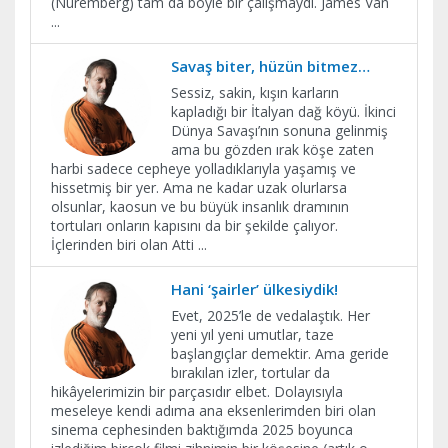
(Nuremberg) tam da böyle bir çalışmaydı. James Van
...
Savaş biter, hüzün bitmez…
Sessiz, sakin, kışın karların
kapladığı bir İtalyan dağ köyü. İkinci
Dünya Savaşı’nın sonuna gelinmiş
ama bu gözden ırak köşe zaten
harbi sadece cepheye yolladıklarıyla yaşamış ve
hissetmiş bir yer. Ama ne kadar uzak olurlarsa
olsunlar, kaosun ve bu büyük insanlık dramının
tortuları onların kapısını da bir şekilde çalıyor.
İçlerinden biri olan Atti
...
Hani ‘şairler’ ülkesiydik!
Evet, 2025’le de vedalaştık. Her
yeni yıl yeni umutlar, taze
başlangıçlar demektir. Ama geride
bırakılan izler, tortular da
hikâyelerimizin bir parçasıdır elbet. Dolayısıyla
meseleye kendi adıma ana eksenlerimden biri olan
sinema cephesinden baktığımda 2025 boyunca