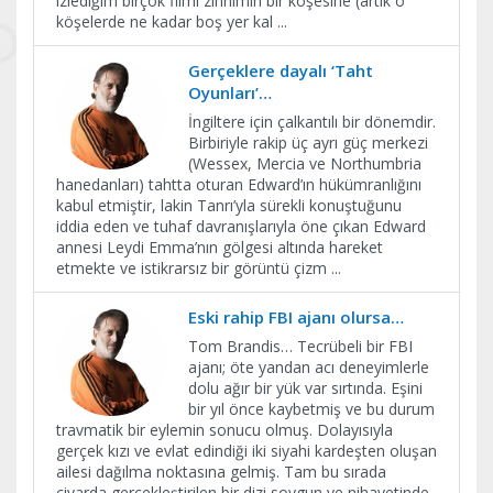
izlediğim birçok filmi zihnimin bir köşesine (artık o
köşelerde ne kadar boş yer kal
...
Gerçeklere dayalı ‘Taht
Oyunları’…
İngiltere için çalkantılı bir dönemdir.
Birbiriyle rakip üç ayrı güç merkezi
(Wessex, Mercia ve Northumbria
hanedanları) tahtta oturan Edward’ın hükümranlığını
kabul etmiştir, lakin Tanrı’yla sürekli konuştuğunu
iddia eden ve tuhaf davranışlarıyla öne çıkan Edward
annesi Leydi Emma’nın gölgesi altında hareket
etmekte ve istikrarsız bir görüntü çizm
...
Eski rahip FBI ajanı olursa…
Tom Brandis… Tecrübeli bir FBI
ajanı; öte yandan acı deneyimlerle
dolu ağır bir yük var sırtında. Eşini
bir yıl önce kaybetmiş ve bu durum
travmatik bir eylemin sonucu olmuş. Dolayısıyla
gerçek kızı ve evlat edindiği iki siyahi kardeşten oluşan
ailesi dağılma noktasına gelmiş. Tam bu sırada
civarda gerçekleştirilen bir dizi soygun ve nihayetinde