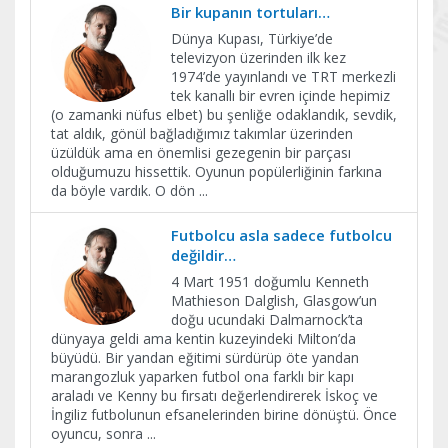
Bir kupanın tortuları…
Dünya Kupası, Türkiye’de
televizyon üzerinden ilk kez
1974’de yayınlandı ve TRT merkezli
tek kanallı bir evren içinde hepimiz
(o zamanki nüfus elbet) bu şenliğe odaklandık, sevdik,
tat aldık, gönül bağladığımız takımlar üzerinden
üzüldük ama en önemlisi gezegenin bir parçası
olduğumuzu hissettik. Oyunun popülerliğinin farkına
da böyle vardık. O dön
...
Futbolcu asla sadece futbolcu
değildir…
4 Mart 1951 doğumlu Kenneth
Mathieson Dalglish, Glasgow’un
doğu ucundaki Dalmarnock’ta
dünyaya geldi ama kentin kuzeyindeki Milton’da
büyüdü. Bir yandan eğitimi sürdürüp öte yandan
marangozluk yaparken futbol ona farklı bir kapı
araladı ve Kenny bu fırsatı değerlendirerek İskoç ve
İngiliz futbolunun efsanelerinden birine dönüştü. Önce
oyuncu, sonra
...