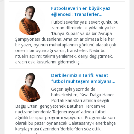
Futbolseverin en büyük yaz
eğlencesi: Transferler…
Futbolseverler yazı sever; çünkü bu
zaman diliminde iki yılda bir ya bir
‘Dünya Kupası’ ya da bir ‘Avrupa
Şampiyonası’ düzenlenir. Ama onlar olmasa bile her
bir yazın, oyunun muhataplarının gönlünü alacak çok
önemli bir oyuncağı vardır; transferler. Nedir bu
ritüelin açılımı; takımı yenilemek, deriyi değiştirmek,
aracın eski kusurlarını gidermek iç
...
Derbilerimizin tarifi: Vasat
futbol muhteşem ambiyans…
Geçen ayki yazımda da
bahsetmiştim, ‘Kısa Dalga Haber
Portalı’ kanatları altında sevgili
Bağış Erten, genç yetenek Batuhan Herdem ve
naçizane bendeniz ‘Rejenerasyon’ adında futbol
ağırlıklı bir spor programı yapıyoruz. Programda son
olarak bu pazar oynanacak Galatasaray-Fenerbahçe
karşılaşması üzerinden ‘derbiler’den söz ettik,