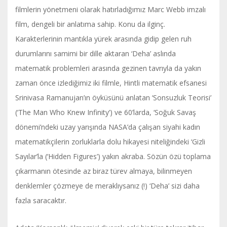
filmlerin yönetmeni olarak hatırladığımız Marc Webb imzalı
film, dengeli bir anlatıma sahip. Konu da ilginç.
Karakterlerinin mantıkla yürek arasında gidip gelen ruh
durumlarını samimi bir dille aktaran ‘Deha’ aslında
matematik problemleri arasında gezinen tavrıyla da yakın
zaman önce izlediğimiz iki filmle, Hintli matematik efsanesi
Srinivasa Ramanujan’ın öyküsünü anlatan ‘Sonsuzluk Teorisi’
(‘The Man Who Knew Infinity’) ve 60’larda, ‘Soğuk Savaş
dönemi’ndeki uzay yarışında NASA’da çalışan siyahi kadın
matematikçilerin zorluklarla dolu hikayesi niteliğindeki ‘Gizli
Sayılar’la (‘Hidden Figures’) yakın akraba. Sözün özü toplama
çıkarmanın ötesinde az biraz türev almaya, bilinmeyen
denklemler çözmeye de meraklıysanız (!) ‘Deha’ sizi daha
fazla saracaktır.