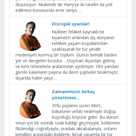
düşünüyor. Akabinde de Harry’ye iki tarafın da yok
edilmesi konusunda emir veriyo
...
Distopik uyarılar!
Nükleer felâket kaynaklı bir
kıyametin ardından dış dünyanın
tehlikeli yaşam koşullarından
uzaklaşarak bir tür yeraltı
medeniyeti kurmuş bir toplum. Günün birinde baskın
yer ve dengeleri bozulur… Düşman dışardan gelmiş
ve kimi rehinelerle aralarından ayrılmıştır. Öte yandan
geride kalanların payına da derin şüpheler bırakmıştır;
dışarıda halen yaşa
...
Zamanımızın birkaç
yönetmeni…
30’lu yaşlarını süren Mert,
babasının vefatı nedeniyle doğup
büyüdüğü köyüne gider. Bu durum
onun için bir süredir uzak kaldığı geçmişiyle, köklerinin
filizlendiği coğrafyayla, oradaki akrabalarıyla, onların
kendileri arasındaki ilişkilerle, kırsal yaşamla bir tür