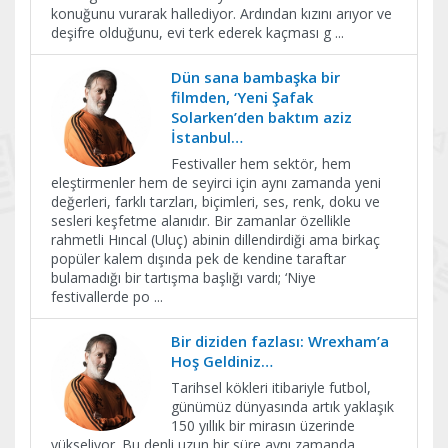
konuğunu vurarak hallediyor. Ardından kızını arıyor ve
deşifre olduğunu, evi terk ederek kaçması g
...
Dün sana bambaşka bir
filmden, ‘Yeni Şafak
Solarken’den baktım aziz
İstanbul…
Festivaller hem sektör, hem
eleştirmenler hem de seyirci için aynı zamanda yeni
değerleri, farklı tarzları, biçimleri, ses, renk, doku ve
sesleri keşfetme alanıdır. Bir zamanlar özellikle
rahmetli Hıncal (Uluç) abinin dillendirdiği ama birkaç
popüler kalem dışında pek de kendine taraftar
bulamadığı bir tartışma başlığı vardı; ‘Niye
festivallerde po
...
Bir diziden fazlası: Wrexham’a
Hoş Geldiniz…
Tarihsel kökleri itibariyle futbol,
günümüz dünyasında artık yaklaşık
150 yıllık bir mirasın üzerinde
yükseliyor. Bu denli uzun bir süre aynı zamanda