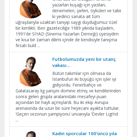
yazarları kuşağı için yazıları,
denemeleri, şiirleri, öyküleri ve tabii
ki yedinci sanata ait tüm
uğraşılarıyla uzaktan tanıyıp saygı duyduğumuz özel
bir kimlikti. Ben gazeteciliğe 1989 yılında başladım,
1991’de SİYAD (Sinema Yazarları Derneği) üyesiydim
ve kısa bir zaman dilimi içinde de kendisiyle tanışma
fırsatı buld
...
Futbolumuzda yeni bir utanç
vakası…
Bütün takımlar için olmasa da
İstanbul’un iki büyüğü için işler iyi
gidiyordu. Fenerbahçe ve
Galatasaray lig yarışını domine etmiş ve kendilerinden
sonra gelen grupla aralarındaki mesafeyi puan
açısından bir hayli açmışlardı. Bu iki ekip Avrupa
arenasında da uzun bir süre heyecanı ayakta tuttular.
‘Geçen sezonun şampiyonu’ unvanıyla ‘Devler Ligi’nd
...
Kadın sporcular 100’üncü yıla