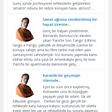
süreç içinde profesyonel reflekslerini geliştirirken
‘amatör’ ruhunu bir nebze koruyan hava, atmosf
...
Sanat uğruna söndürülmüş bir
hayat üzerine…
Genç bir İtalyan yönetmenin,
Bernardo Bertolucci’in elinden
çıkan ‘Paris’te Son Tango’ (Ultimo
tango a Parigi), yalnızlık ve iletişimsizlik üzerine bir
konuya sahipti ama bu filmi tarihe mal eden yanı
sansasyonel sahneleriydi. Söz konusu yapımda karısı
intihar etmiş orta yaşlı bir Amerikalıyla genç bir kızın
Paris’te bir apartmanda dairesinde geliş
...
Karanlık bir geçmişin
izlerinde…
Eşini bir süre önce kaybetmiş,
Rottweiler cinsi iki köpeğiyle
yaşayan yaşlı bir adam. Sık sık
kâbuslar görüyor… Derken bir gece gerçek bir
tehlikeyle karşı karşıya kalıyor; susturuculu bir silahla
evine giren biri var ve nihayetinde bu sorunu davetsiz