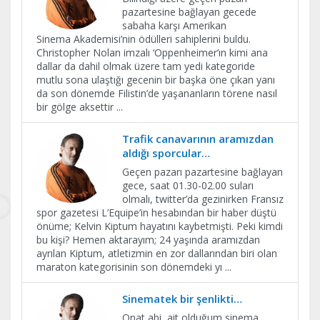
pazartesine bağlayan gecede
sabaha karşı Amerikan
Sinema Akademisi’nin ödülleri sahiplerini buldu.
Christopher Nolan imzalı ‘Oppenheimer’ın kimi ana
dallar da dahil olmak üzere tam yedi kategoride
mutlu sona ulaştığı gecenin bir başka öne çıkan yanı
da son dönemde Filistin’de yaşananların törene nasıl
bir gölge aksettir
...
Trafik canavarının aramızdan
aldığı sporcular…
Geçen pazarı pazartesine bağlayan
gece, saat 01.30-02.00 suları
olmalı, twitter’da gezinirken Fransız
spor gazetesi L’Equipe’in hesabından bir haber düştü
önüme; Kelvin Kiptum hayatını kaybetmişti. Peki kimdi
bu kişi? Hemen aktarayım; 24 yaşında aramızdan
ayrılan Kiptum, atletizmin en zor dallarından biri olan
maraton kategorisinin son dönemdeki yı
...
Sinematek bir şenlikti…
Onat abi, ait olduğum sinema