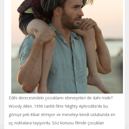
Dâhi derecesindeki çocukların ebeveynleri de dahi midir?
Woody Allen. 1996 tarihli filmi ‘Mighty Aphrodite’de bu
görüşe pek itibar etmiyor ve meseleyi kendi üslubunda en
uç noktalara taşıyordu. Söz konusu filmde çocukları