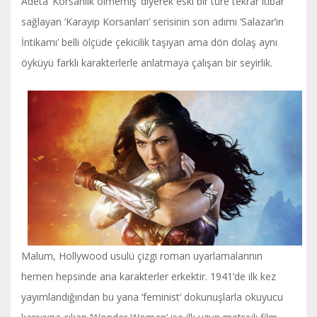
Adeta ‘Korsanlık ölmemiş’ diyerek eski bir türe tekrar itibar
sağlayan ‘Karayip Korsanları’ serisinin son adımı ‘Salazar’ın
İntikamı’ belli ölçüde çekicilik taşıyan ama dön dolaş aynı
öyküyü farklı karakterlerle anlatmaya çalışan bir seyirlik.
Malum, Hollywood usulü çizgi roman uyarlamalarının
hemen hepsinde ana karakterler erkektir. 1941’de ilk kez
yayımlandığından bu yana ‘feminist’ dokunuşlarla okuyucu