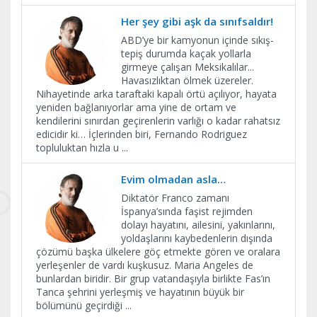
Her şey gibi aşk da sınıfsaldır!
ABD’ye bir kamyonun içinde sıkış-
tepiş durumda kaçak yollarla
girmeye çalışan Meksikalılar...
Havasızlıktan ölmek üzereler.
Nihayetinde arka taraftaki kapalı örtü açılıyor, hayata
yeniden bağlanıyorlar ama yine de ortam ve
kendilerini sınırdan geçirenlerin varlığı o kadar rahatsız
edicidir ki… İçlerinden biri, Fernando Rodriguez
topluluktan hızla u
...
Evim olmadan asla…
Diktatör Franco zamanı
İspanya’sında faşist rejimden
dolayı hayatını, ailesini, yakınlarını,
yoldaşlarını kaybedenlerin dışında
çözümü başka ülkelere göç etmekte gören ve oralara
yerleşenler de vardı kuşkusuz. Maria Angeles de
bunlardan biridir. Bir grup vatandaşıyla birlikte Fas’ın
Tanca şehrini yerleşmiş ve hayatının büyük bir
bölümünü geçirdiği
...