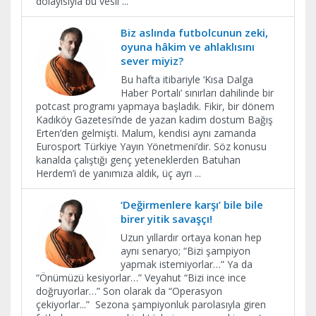
dolayısıyla bu vesil
...
Biz aslında futbolcunun zeki,
oyuna hâkim ve ahlaklısını
sever miyiz?
Bu hafta itibariyle ‘Kısa Dalga
Haber Portalı’ sınırları dahilinde bir
potcast programı yapmaya başladık. Fikir, bir dönem
Kadıköy Gazetesi’nde de yazan kadim dostum Bağış
Erten’den gelmişti. Malum, kendisi aynı zamanda
Eurosport Türkiye Yayın Yönetmeni’dir. Söz konusu
kanalda çalıştığı genç yeteneklerden Batuhan
Herdem’i de yanımıza aldık, üç ayrı
...
‘Değirmenlere karşı’ bile bile
birer yitik savaşçı!
Uzun yıllardır ortaya konan hep
aynı senaryo; “Bizi şampiyon
yapmak istemiyorlar…” Ya da
“Önümüzü kesiyorlar…” Veyahut “Bizi ince ince
doğruyorlar…” Son olarak da “Operasyon
çekiyorlar...” Sezona şampiyonluk parolasıyla giren