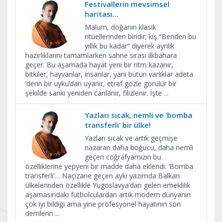
Festivallerin mevsimsel
haritası…
Malum, doğanın klasik
ritüellerinden biridir; kış “Benden bu
yıllık bu kadar” diyerek ayrılık
hazırlıklarını tamamlarken sahne sırası ilkbahara
geçer. Bu aşamada hayat yeni bir ritm kazanır,
bitkiler, hayvanlar, insanlar, yani bütün varlıklar adeta
‘derin bir uyku’dan uyanır, etraf gözle görülür bir
şekilde sanki yeniden canlanır, filizlenir. İşte
...
Yazları sıcak, nemli ve ‘bomba
transferli’ bir ülke!
Yazları sıcak ve artık geçmişe
nazaran daha boğucu, daha nemli
geçen coğrafyamızın bu
özelliklerine yepyeni bir madde daha eklendi: ‘Bomba
transferli’… Naçizane geçen ayki yazımda Balkan
ülkelerinden özellikle Yugoslavya’dan gelen emeklilik
aşamasındaki futbolculardan artık modern dünyanın
çok iyi bildiği ama yine profesyonel hayatının son
demlerin
...