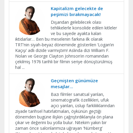
Kapitalizm gelecekte de
peşimizi bırakmayacak!
Dışarıdan gelebilecek olası
tehlikelerle konsolide edilen kitleler
ve bu sayede ayakta kalan
iktidarlar… Ben bu meselenin farkına ilk olarak
TRT’nin siyah-beyaz döneminde gösterilen ‘Logan’ın
Kaçışı’ adlı dizide varmıştım! Aslında dizi William F.
Nolan ve George Clayton Johnson’ın romanından
çekilmiş 1976 tarihli bir filmin seriye dönüştürülmüş
hal
...
Geçmişten günümüze
mesajlar…
Bazı filmler sanatsal yanları,
sinematografik özellikleri, ufuk
açıcı yanları, üslup farklılıklarından
ziyade tarihsel hatırlatmaları, öykünün geçtiği
dönemden bugüne ilişkin çağrıştırdıklarıyla ön plana
çıkar ve değerini bu yolla bulur. Nitekim yakın bir
zaman önce salonlarımıza uğrayan ‘Nürnberg’