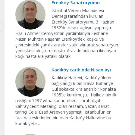
Erenköy Sanatoryumu
İstanbul Verem Mücadelesi
Derneği tarafından kurulan
Erenköy Sanatoryumu 3 Haziran
1932’de resmi açılışını yapmıştı.
Hilal-i Ahmer Cemiyeti’nin yardımlarıyla Feshane
Nazırı Muhittin Paşanın Erenköy’deki köşkü ve
çevresindeki çamlık araziler satın alınarak sanatoryum
yerleşkesi oluşturulmuştu. Arazide bulunan iki ahşap
köşk hastalara yataklı olarak
...
Kadıköy tarihinde Nisan ayı
Kadıköy Halkevi, Kadıköylülerin
bağışladığı 6 bin lirayla Bahariye
Gül sokakta kiralanan bir konakta
1935’te kurulmuştu. Halkevi'nin ilk
reisliğini 1937 yılına kadar, ebedi istirahatgahı
Sahrayıcedit Mezarlığı olan ressam, yazar, sanat
tarihçi Celal Esad Arseven yapmıştı. İstanbul’un en
faal halkevlerinden biri olan Kadıköy Halkevi’ne bu
konak yete
...