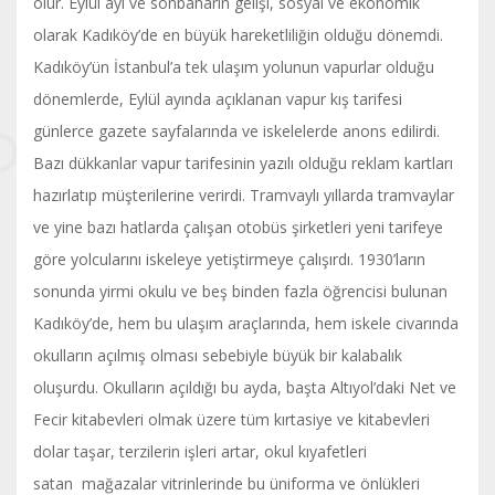
olur. Eylül ayı ve sonbaharın gelişi, sosyal ve ekonomik
olarak Kadıköy’de en büyük hareketliliğin olduğu dönemdi.
Kadıköy’ün İstanbul’a tek ulaşım yolunun vapurlar olduğu
dönemlerde, Eylül ayında açıklanan vapur kış tarifesi
günlerce gazete sayfalarında ve iskelelerde anons edilirdi.
Bazı dükkanlar vapur tarifesinin yazılı olduğu reklam kartları
hazırlatıp müşterilerine verirdi. Tramvaylı yıllarda tramvaylar
ve yine bazı hatlarda çalışan otobüs şirketleri yeni tarifeye
göre yolcularını iskeleye yetiştirmeye çalışırdı. 1930’ların
sonunda yirmi okulu ve beş binden fazla öğrencisi bulunan
Kadıköy’de, hem bu ulaşım araçlarında, hem iskele civarında
okulların açılmış olması sebebiyle büyük bir kalabalık
oluşurdu. Okulların açıldığı bu ayda, başta Altıyol’daki Net ve
Fecir kitabevleri olmak üzere tüm kırtasiye ve kitabevleri
dolar taşar, terzilerin işleri artar, okul kıyafetleri
satan mağazalar vitrinlerinde bu üniforma ve önlükleri