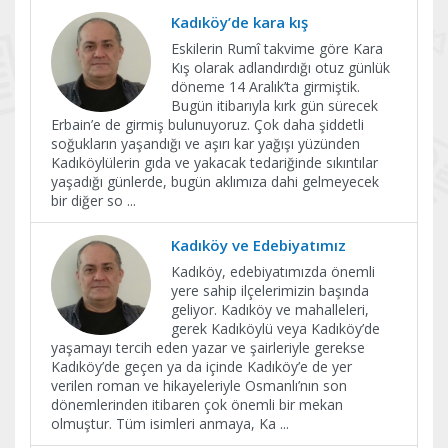
Kadıköy’de kara kış
Eskilerin Rumî takvime göre Kara
Kış olarak adlandırdığı otuz günlük
döneme 14 Aralık’ta girmiştik.
Bugün itibarıyla kırk gün sürecek
Erbain’e de girmiş bulunuyoruz. Çok daha şiddetli
soğukların yaşandığı ve aşırı kar yağışı yüzünden
Kadıköylülerin gıda ve yakacak tedariğinde sıkıntılar
yaşadığı günlerde, bugün aklımıza dahi gelmeyecek
bir diğer so
...
Kadıköy ve Edebiyatımız
Kadıköy, edebiyatımızda önemli
yere sahip ilçelerimizin başında
geliyor. Kadıköy ve mahalleleri,
gerek Kadıköylü veya Kadıköy’de
yaşamayı tercih eden yazar ve şairleriyle gerekse
Kadıköy’de geçen ya da içinde Kadıköy’e de yer
verilen roman ve hikayeleriyle Osmanlı’nın son
dönemlerinden itibaren çok önemli bir mekan
olmuştur. Tüm isimleri anmaya, Ka
...