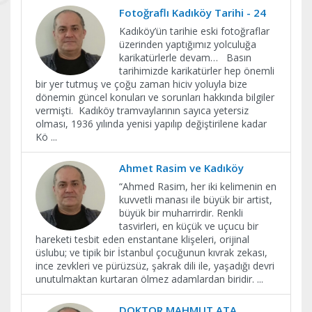
Fotoğraflı Kadıköy Tarihi - 24
Kadıköy’ün tarihie eski fotoğraflar
üzerinden yaptığımız yolculuğa
karikatürlerle devam… Basın
tarihimizde karikatürler hep önemli
bir yer tutmuş ve çoğu zaman hiciv yoluyla bize
dönemin güncel konuları ve sorunları hakkında bilgiler
vermişti. Kadıköy tramvaylarının sayıca yetersiz
olması, 1936 yılında yenisi yapılıp değiştirilene kadar
Kö
...
Ahmet Rasim ve Kadıköy
“Ahmed Rasim, her iki kelimenin en
kuvvetli manası ile büyük bir artist,
büyük bir muharrirdir. Renkli
tasvirleri, en küçük ve uçucu bir
hareketi tesbit eden enstantane klişeleri, orijinal
üslubu; ve tipik bir İstanbul çocuğunun kıvrak zekası,
ince zevkleri ve pürüzsüz, şakrak dili ile, yaşadığı devri
unutulmaktan kurtaran ölmez adamlardan biridir.
...
DOKTOR MAHMUT ATA