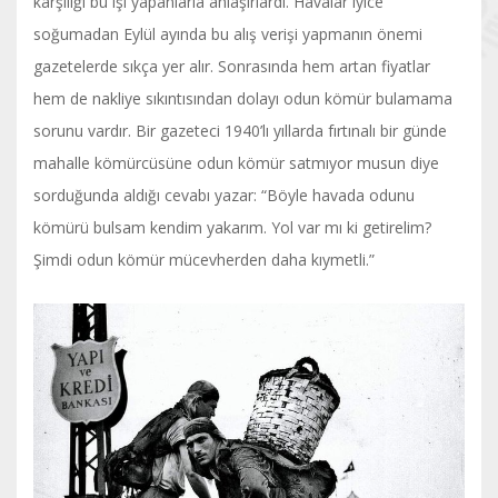
karşılığı bu işi yapanlarla anlaşırlardı. Havalar iyice
soğumadan Eylül ayında bu alış verişi yapmanın önemi
gazetelerde sıkça yer alır. Sonrasında hem artan fiyatlar
hem de nakliye sıkıntısından dolayı odun kömür bulamama
sorunu vardır. Bir gazeteci 1940’lı yıllarda fırtınalı bir günde
mahalle kömürcüsüne odun kömür satmıyor musun diye
sorduğunda aldığı cevabı yazar: “Böyle havada odunu
kömürü bulsam kendim yakarım. Yol var mı ki getirelim?
Şimdi odun kömür mücevherden daha kıymetli.”