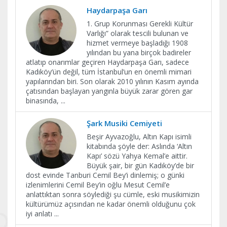
Haydarpaşa Garı
1. Grup Korunması Gerekli Kültür
Varlığı” olarak tescili bulunan ve
hizmet vermeye başladığı 1908
yılından bu yana birçok badireler
atlatıp onarımlar geçiren Haydarpaşa Garı, sadece
Kadıköy’ün değil, tüm İstanbul’un en önemli mimari
yapılarından biri. Son olarak 2010 yılının Kasım ayında
çatısından başlayan yangınla büyük zarar gören gar
binasında,
...
Şark Musiki Cemiyeti
Beşir Ayvazoğlu, Altın Kapı isimli
kitabında şöyle der: Aslında ‘Altın
Kapı’ sözü Yahya Kemal’e aittir.
Büyük şair, bir gün Kadıköy’de bir
dost evinde Tanburi Cemil Bey’i dinlemiş; o günki
izlenimlerini Cemil Bey’in oğlu Mesut Cemil’e
anlattıktan sonra söylediği şu cümle, eski musikimizin
kültürümüz açısından ne kadar önemli olduğunu çok
iyi anlatı
...