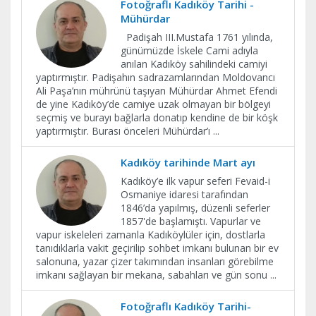
Fotoğraflı Kadıköy Tarihi -
Mühürdar
Padişah III.Mustafa 1761 yılında,
günümüzde İskele Cami adıyla
anılan Kadıköy sahilindeki camiyi
yaptırmıştır. Padişahın sadrazamlarından Moldovancı
Ali Paşa’nın mührünü taşıyan Mühürdar Ahmet Efendi
de yine Kadıköy’de camiye uzak olmayan bir bölgeyi
seçmiş ve burayı bağlarla donatıp kendine de bir köşk
yaptırmıştır. Burası önceleri Mühürdar’ı
...
Kadıköy tarihinde Mart ayı
Kadıköy’e ilk vapur seferi Fevaid-i
Osmaniye idaresi tarafından
1846’da yapılmış, düzenli seferler
1857'de başlamıştı. Vapurlar ve
vapur iskeleleri zamanla Kadıköylüler için, dostlarla
tanıdıklarla vakit geçirilip sohbet imkanı bulunan bir ev
salonuna, yazar çizer takımından insanları görebilme
imkanı sağlayan bir mekana, sabahları ve gün sonu
...
Fotoğraflı Kadıköy Tarihi-