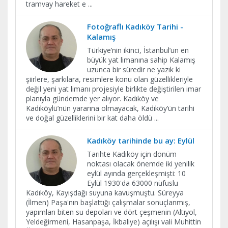
tramvay hareket e
...
Fotoğraflı Kadıköy Tarihi -
Kalamış
Türkiye’nin ikinci, İstanbul’un en
büyük yat limanına sahip Kalamış
uzunca bir süredir ne yazık ki
şiirlere, şarkılara, resimlere konu olan güzellikleriyle
değil yeni yat limanı projesiyle birlikte değiştirilen imar
planıyla gündemde yer alıyor. Kadıköy ve
Kadıköylü’nün yararına olmayacak, Kadıköy’ün tarihi
ve doğal güzelliklerini bir kat daha öldü
...
Kadıköy tarihinde bu ay: Eylül
Tarihte Kadıköy için dönüm
noktası olacak önemde iki yenilik
eylül ayında gerçekleşmişti: 10
Eylül 1930'da 63000 nüfuslu
Kadıköy, Kayışdağı suyuna kavuşmuştu. Süreyya
(İlmen) Paşa'nın başlattığı çalışmalar sonuçlanmış,
yapımları biten su depoları ve dört çeşmenin (Altıyol,
Yeldeğirmeni, Hasanpaşa, İkbaliye) açılışı vali Muhittin