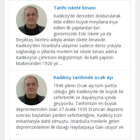
Tarihi iskele binası
Kadıköy’de denizden doldurularak
elde edilen büyük meydana inşa
edilen ilk yapılardan biri
günümüzde Eski İskele ya da
Beşiktaş İskelesi adıyla anılan iskele binasıdır.
Kadıköy’den İstanbul’a ulaşımın sadece deniz yoluyla
sağlandığı o yıllarda modern bir iskele binası adeta
Kadıköy’ün çehresini değiştirmişti. İki katlı yapının
kitabesinden 1926 yıl
...
Kadıköy tarihinde ocak ayı
1940 yılının Ocak ayı tüm yurtta
olduğu gibi Kadıköy’de de büyük bir
seferberlik ve dayanışma içinde
geçiyordu. Tarihimizin en büyük
depremlerinden olan 27 Aralık 1939 Erzincan depremi
sonrası başlatılan yardım seferberliğine, Kadıköy tüm
imkanlarıyla dahil olmuştu. İstanbul’a trenlerle gelen
depremzedelerin ilk durağı Haydarpaşa Garı oluyor ve
...