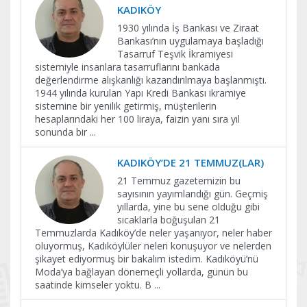
KADIKÖY
1930 yılında İş Bankası ve Ziraat
Bankası’nın uygulamaya başladığı
Tasarruf Teşvik İkramiyesi
sistemiyle insanlara tasarruflarını bankada
değerlendirme alışkanlığı kazandırılmaya başlanmıştı.
1944 yılında kurulan Yapı Kredi Bankası ikramiye
sistemine bir yenilik getirmiş, müşterilerin
hesaplarındaki her 100 liraya, faizin yanı sıra yıl
sonunda bir
...
KADIKÖY’DE 21 TEMMUZ(LAR)
21 Temmuz gazetemizin bu
sayısının yayımlandığı gün. Geçmiş
yıllarda, yine bu sene olduğu gibi
sıcaklarla boğuşulan 21
Temmuzlarda Kadıköy’de neler yaşanıyor, neler haber
oluyormuş, Kadıköylüler neleri konuşuyor ve nelerden
şikayet ediyormuş bir bakalım istedim. Kadıköyü’nü
Moda’ya bağlayan dönemeçli yollarda, günün bu
saatinde kimseler yoktu. B
...