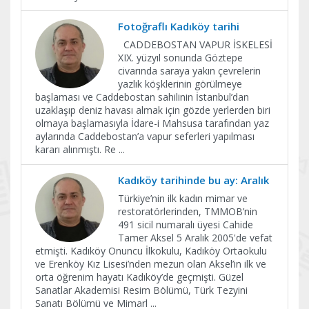
Fotoğraflı Kadıköy tarihi
CADDEBOSTAN VAPUR İSKELESİ
XIX. yüzyıl sonunda Göztepe
civarında saraya yakın çevrelerin
yazlık köşklerinin görülmeye
başlaması ve Caddebostan sahilinin İstanbul’dan
uzaklaşıp deniz havası almak için gözde yerlerden biri
olmaya başlamasıyla İdare-i Mahsusa tarafından yaz
aylarında Caddebostan’a vapur seferleri yapılması
kararı alınmıştı. Re
...
Kadıköy tarihinde bu ay: Aralık
Türkiye’nin ilk kadın mimar ve
restoratörlerinden, TMMOB’nin
491 sicil numaralı üyesi Cahide
Tamer Aksel 5 Aralık 2005'de vefat
etmişti. Kadıköy Onuncu İlkokulu, Kadıköy Ortaokulu
ve Erenköy Kız Lisesi’nden mezun olan Aksel’in ilk ve
orta öğrenim hayatı Kadıköy’de geçmişti. Güzel
Sanatlar Akademisi Resim Bölümü, Türk Tezyini
Sanatı Bölümü ve Mimarl
...