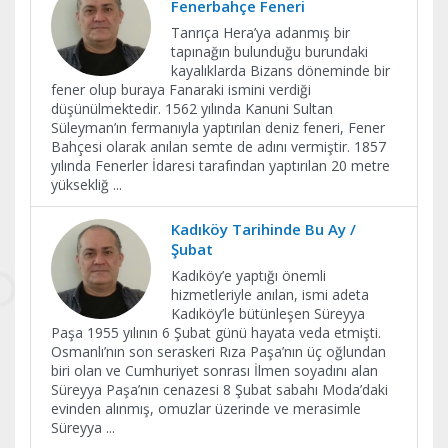
Fenerbahçe Feneri
Tanrıça Hera’ya adanmış bir
tapınağın bulunduğu burundaki
kayalıklarda Bizans döneminde bir
fener olup buraya Fanaraki ismini verdiği
düşünülmektedir. 1562 yılında Kanuni Sultan
Süleyman’ın fermanıyla yaptırılan deniz feneri, Fener
Bahçesi olarak anılan semte de adını vermiştir. 1857
yılında Fenerler İdaresi tarafından yaptırılan 20 metre
yüksekliğ
...
Kadıköy Tarihinde Bu Ay /
Şubat
Kadıköy’e yaptığı önemli
hizmetleriyle anılan, ismi adeta
Kadıköy’le bütünleşen Süreyya
Paşa 1955 yılının 6 Şubat günü hayata veda etmişti.
Osmanlı’nın son seraskeri Rıza Paşa’nın üç oğlundan
biri olan ve Cumhuriyet sonrası İlmen soyadını alan
Süreyya Paşa’nın cenazesi 8 Şubat sabahı Moda’daki
evinden alınmış, omuzlar üzerinde ve merasimle
Süreyya
...