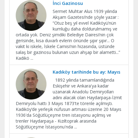
İnci Gazinosu
Sermet Muhtar Alus 1939 yılında
Akşam Gazetesi’nde şöyle yazar :
“Otuz beş yıl evvel Kadıköyü’nün
kumluğu daha doldurulmamış ve
ortada yok. Deniz şimdiki Belediye Dairesi’nin çok
gerisinde, kısa duvarlı evlerin önünde şıpır şıpır... O
vakit ki iskele, İskele Camisi’nin hizasında, üstünde
salaş bir gazinosu bulunan uzun ahşap bir alametti...”
Kadıkö
...
Kadıköy tarihinde bu ay: Mayıs
1892 yılında tamamlandığında
Eskişehir ve Ankara'ya kadar
uzanarak Anadolu Demiryolları
adını alacak olan Haydarpaşa-İzmit
Demiryolu hattı 3 Mayıs 1873'te törenle açılmıştı.
Kadıköy’de yerleşik nüfusun artması üzerine 20 Mayıs
1936'da Söğütlüçeşme tren istasyonu açılmış ve
trenler Haydarpaşa - Kızıltoprak arasında
Söğütlüçeşme İstasyonu'nda
...