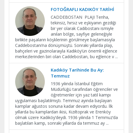
FOTOĞRAFLI KADIKÖY TARİHİ
CADDEBOSTAN PLAJI Tenha,
tekinsiz, hırsız ve eşkiyanın gezdiği
bir yer olarak Cadıbostanı ismiyle
anılan bölge, sayfiye geleneğiyle
birlikte paşaların köşklerinin görülmeye başlamasıyla
Caddebostanı’na dönüşmüştü. Sonraki yıllarda plajı,
bahçeleri ve gazinolaraıyla Kadıköy’ün önemli eğlence
merkezlerinden biri olan Caddebostan, bu eğlence v
...
Kadıköy Tarihinde Bu Ay:
Temmuz
1936 yılında İstanbul Eğitim
Müdürlüğü tarafından öğrenciler ve
öğretmenler için yaz tatil kampı
uygulaması başlatılmıştı. Temmuz ayında başlayan
kamplar ağustos sonuna kadar devam ediyordu. İlk
yıllarda bu kamplardan ikisi, Kızıltoprak ve Erenköy
olmak üzere Kadıköy’deydi. 1936 yılında 1 Temmuz’da
başlatılan kamp, sonraki yıllarda da temmuz ay
...