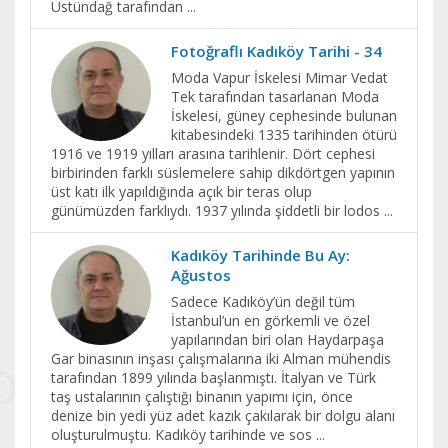
Üstündağ tarafından
...
Fotoğraflı Kadıköy Tarihi - 34
Moda Vapur İskelesi Mimar Vedat
Tek tarafından tasarlanan Moda
İskelesi, güney cephesinde bulunan
kitabesindeki 1335 tarihinden ötürü
1916 ve 1919 yılları arasına tarihlenir. Dört cephesi
birbirinden farklı süslemelere sahip dikdörtgen yapının
üst katı ilk yapıldığında açık bir teras olup
günümüzden farklıydı. 1937 yılında şiddetli bir lodos
...
Kadıköy Tarihinde Bu Ay:
Ağustos
Sadece Kadıköy’ün değil tüm
İstanbul’un en görkemli ve özel
yapılarından biri olan Haydarpaşa
Gar binasının inşası çalışmalarına iki Alman mühendis
tarafından 1899 yılında başlanmıştı. İtalyan ve Türk
taş ustalarının çalıştığı binanın yapımı için, önce
denize bin yedi yüz adet kazık çakılarak bir dolgu alanı
oluşturulmuştu. Kadıköy tarihinde ve sos
...