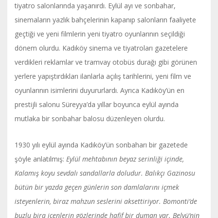
tiyatro salonlarında yaşanırdı. Eylül ayı ve sonbahar,
sinemaların yazlık bahçelerinin kapanıp salonların faaliyete
geçtiği ve yeni filmlerin yeni tiyatro oyunlarının seçildiği
dönem olurdu. Kadıköy sinema ve tiyatroları gazetelere
verdikleri reklamlar ve tramvay otobüs durağı gibi görünen
yerlere yapıştırdıkları ilanlarla açılış tarihlerini, yeni film ve
oyunlarının isimlerini duyururlardı. Ayrıca Kadıköy’ün en
prestijli salonu Süreyya’da yıllar boyunca eylül ayında
mutlaka bir sonbahar balosu düzenleyen olurdu.
1930 yılı eylül ayında Kadıköy’ün sonbaharı bir gazetede
şöyle anlatılmış:
Eylül mehtabının beyaz serinliği içinde,
Kalamış koyu sevdalı sandallarla doludur. Balıkçı Gazinosu
bütün bir yazda geçen günlerin son damlalarını içmek
isteyenlerin, biraz mahzun seslerini aksettiriyor. Bomonti’de
buzlu bira içenlerin gözlerinde hafif bir duman var. Belvü’nin