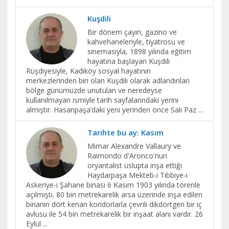
Kuşdili
Bir dönem çayırı, gazino ve
kahvehaneleriyle, tiyatrosu ve
sinemasıyla, 1898 yılında eğitim
hayatına başlayan Kuşdili
Rüşdiyesiyle, Kadıköy sosyal hayatının
merkezlerinden biri olan Kuşdili olarak adlandırılan
bölge günümüzde unutulan ve neredeyse
kullanılmayan ismiyle tarih sayfalarındaki yerini
almıştır. Hasanpaşa’daki yeni yerinden önce Salı Paz
...
Tarihte bu ay: Kasım
Mimar Alexandre Vallaury ve
Raimondo d'Aronco'nun
oryantalist üslupta inşa ettiği
Haydarpaşa Mekteb-i Tıbbiye-i
Askeriye-i Şahane binası 6 Kasım 1903 yılında törenle
açılmıştı. 80 bin metrekarelik arsa üzerinde inşa edilen
binanın dört kenarı koridorlarla çevrili dikdörtgen bir iç
avlusu ile 54 bin metrekarelik bir inşaat alanı vardır. 26
Eylül
...