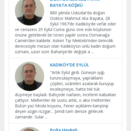
BAYATA KÖŞKÜ
880 yılında Üsküdar’da doğan
Doktor Mahmut Ata Bayata, 28
Eylül 1967’de Kadıköy’de vefat eder
ve cenazesi 29 Eylül Cuma günü öne eski köşkünün
önüne getirilerek bir tören yapılır sonra Osmanağa
Camiin’den kaldırılır. Askeri Tıp Mektebi’nden birincilik
derecesiyle mezun olan Kadıköy’ün ünlü kadın doğum
uzmanı, uzun süre Bahariye’de değişik a
...
KADIKÖY’DE EYLÜL
"Artık Eylül girdi. Güneşin ışığı
turunculaşmaya, yaprakların
çöpleri, usâreleri azalarak kuruyup
inceleşmeye, hatta tek tük
düşmeye başladı. Bahçede narların, incirlerin kabukları
çatlıyor. Meltemler de sustu artık, o aksi meltemler.
Bütün yaz Moda koyunu, Fener açıklarını karıştırıp
deşen azgın rüzgar... Şimdi tam denize girilecek
zamandır. Sular
...
Boğa Heykeli