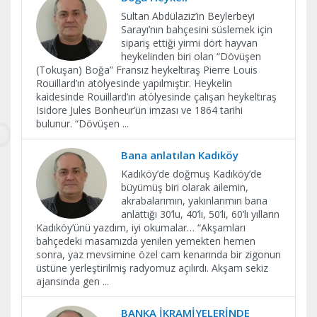
Sultan Abdülaziz’in Beylerbeyi
Sarayı’nın bahçesini süslemek için
sipariş ettiği yirmi dört hayvan
heykelinden biri olan “Dövüşen
(Tokuşan) Boğa” Fransız heykeltıraş Pierre Louis
Rouillard’ın atölyesinde yapılmıştır. Heykelin
kaidesinde Rouillard’ın atölyesinde çalışan heykeltıraş
Isidore Jules Bonheur’ün imzası ve 1864 tarihi
bulunur. “Dövüşen
...
Bana anlatılan Kadıköy
Kadıköy’de doğmuş Kadıköy’de
büyümüş biri olarak ailemin,
akrabalarımın, yakınlarımın bana
anlattığı 30’lu, 40’lı, 50’li, 60’lı yılların
Kadıköy’ünü yazdım, iyi okumalar… “Akşamları
bahçedeki masamızda yenilen yemekten hemen
sonra, yaz mevsimine özel cam kenarında bir zigonun
üstüne yerleştirilmiş radyomuz açılırdı. Akşam sekiz
ajansında gen
...
BANKA İKRAMİYELERİNDE