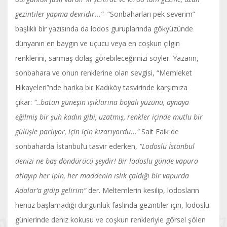
gezintiler yapma devridir...”
“Sonbaharları pek severim”
başlıklı bir yazısında da lodos guruplarında gökyüzünde
dünyanın en baygın ve uçucu veya en coşkun çılgın
renklerini, sarmaş dolaş görebileceğimizi söyler. Yazarın,
sonbahara ve onun renklerine olan sevgisi, “Memleket
Hikayeleri”nde harika bir Kadıköy tasvirinde karşımıza
çıkar:
“..batan güneşin ışıklarına boyalı yüzünü, aynaya
eğilmiş bir şuh kadın gibi, uzatmış, renkler içinde mutlu bir
gülüşle parlıyor, için için kızarıyordu..."
Sait Faik de
sonbaharda İstanbul’u tasvir ederken,
“Lodoslu İstanbul
denizi ne baş döndürücü şeydir! Bir lodoslu günde vapura
atlayıp her ipin, her maddenin ıslık çaldığı bir vapurda
Adalar’a gidip gelirim”
der. Meltemlerin kesilip, lodosların
henüz başlamadığı durgunluk faslında gezintiler için, lodoslu
günlerinde deniz kokusu ve coşkun renkleriyle görsel şölen