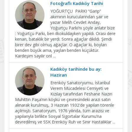
Fotoğraflı Kadıköy Tarihi
YOĞURTÇU PARKI “Garip”
akımının kurucularından şair ve
yazar Melih Cevdet Anday,
Yoğurtçu Parkı’nı şöyle anlatır bize
: Yoğurtçu Parkı, ben ilkokuldayken yapıldı. Orası dere
kenarı, bataklık bir yerdi. Sonra ağaçlar dikildi. Şimdi
birer dev gibi olmuş ağaçlar. O ağaçlar ki, boyları
benden büyük ama, yaşları benden küçüktür.
Kardeşim sayılır onl
...
Kadıköy tarihinde bu ay:
Haziran
Erenköy Sanatoryumu, İstanbul
Verem Mücadelesi Cemiyeti ve
Kızılay tarafından Feshane Nazırı
Muhittin Paşa’nın köşkü ve çevresindeki arazi satın
alınarak kurulmuş, 3 Haziran 1932'de yapılan törenle
açılmıştı. Sanatoryum, 1976 yılında, tüm arazisi ve
yapılarıyla birlikte Sosyal Sigortalar Kurumu’na
devredilmiş ve SSK Erenköy Ruh ve Sinir Hastalıklar
...