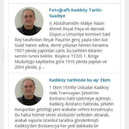
Fotoğraflı Kadıköy Tarihi-
Suadiye
II. Abdülhamid’in Maliye Nazırı
Ahmet Reşat Paşa ve damadı
Düyun-u Umumiye komiseri Said
Bey tarafından Reşat Paşa’nın genç yaşta ölen kızı
Suad Hanım adına, demir yolunun hemen kenarına
1907 yılında yaptırılan cami, bu tarihten itibaren
semtin ismini belirler. Böylece TCDD 1. Bölge
Müdürlüğü kayıtlarına göre 1910 yılında yapılan ve
2004 yılında, y
...
Kadıköy tarihinde bu ay: Ekim
1 Ekim 1934’te Üsküdar-Kadıköy
Halk Tramvayları Şirketi’nin
Bostancı hattı işletmeye açılmıştı.
Kadıköy-Bostancı hattında, şirketin
Avrupa’dan getirttiği yeni arabalar sefere konulmuştu.
Bu hatta hizmet veren otobüsler seferden alınarak,
arabalı vapurla İstanbul tarafına gönderilmişti.
Kadıköy’den Bostancı’ya her yedi dakikada bir