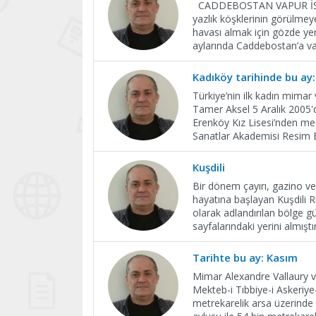
CADDEBOSTAN VAPUR İSKELE
yazlık köşklerinin görülmey
havası almak için gözde ye
aylarında Caddebostan’a vap
Kadıköy tarihinde bu ay:
Türkiye’nin ilk kadın mimar
Tamer Aksel 5 Aralık 2005'
Erenköy Kız Lisesi’nden mez
Sanatlar Akademisi Resim 
Kuşdili
Bir dönem çayırı, gazino ve
hayatına başlayan Kuşdili R
olarak adlandırılan bölge 
sayfalarındaki yerini almış
Tarihte bu ay: Kasım
Mimar Alexandre Vallaury v
Mekteb-i Tıbbiye-i Askeriye-
metrekarelik arsa üzerinde i