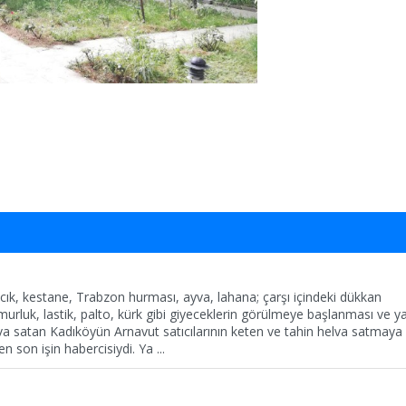
ılcık, kestane, Trabzon hurması, ayva, lahana; çarşı içindeki dükkan
ğmurluk, lastik, palto, kürk gibi giyeceklerin görülmeye başlanması ve y
va satan Kadıköyün Arnavut satıcılarının keten ve tahin helva satmaya
n son işin habercisiydi. Ya
...
i