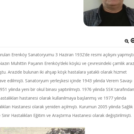
rulan Erenköy Sanatoryumu 3 Haziran 1932’de resmi açılışını yapmıştı
Nazırı Muhittin Paşanın Erenköy’deki köşkü ve çevresindeki çamlık araz
tu. Arazide bulunan iki ahşap köşk hastalara yataklı olarak hizmet
ilave edilmişti. Sanatoryum yerleşkesi içinde 1943 yılında Verem Savaşı
1 yılında yeni bir okul binası yaptırılmıştı. 1976 yılında SSK tarafında
l hastalıkları hastanesi olarak kullanılmaya başlanmış ve 1977 yılında
lıkları Hastanesi olarak yeniden açılmıştı. Kurumun 2005 yılında Sağlık
inir Hastalıkları Eğitim ve Araştırma Hastanesi olarak değiştirilmişti.