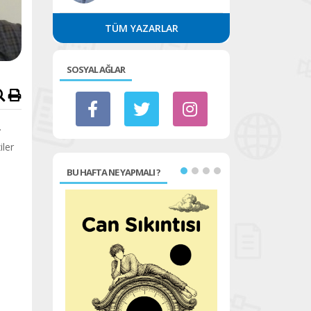
TÜM YAZARLAR
SOSYAL AĞLAR
.
iler
BU HAFTA NE YAPMALI ?
n