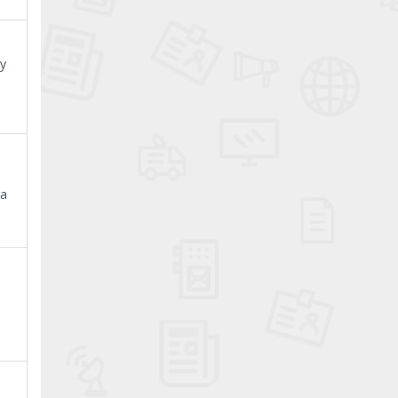
ey
ta