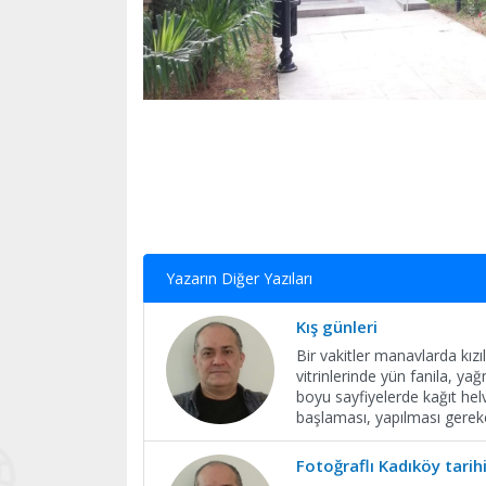
Yazarın Diğer Yazıları
Kış günleri
Bir vakitler manavlarda kız
vitrinlerinde yün fanila, ya
boyu sayfiyelerde kağıt hel
başlaması, yapılması gereke
Fotoğraflı Kadıköy tarih