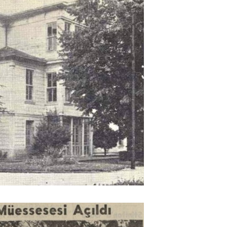
Power Ballad / Ha
Haftanın Pusulası
Şarkısı