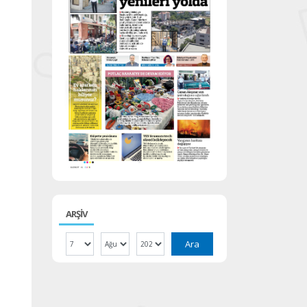
ARŞİV
Ara