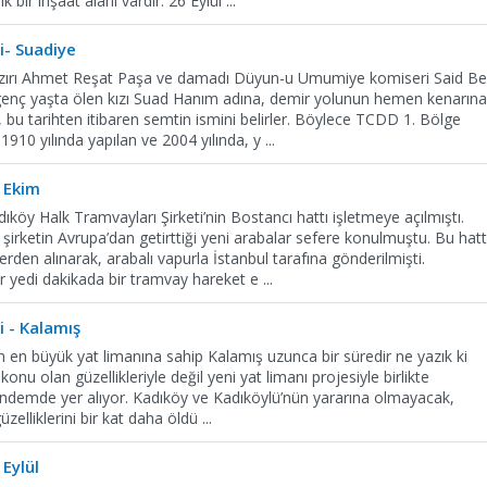
k bir inşaat alanı vardır. 26 Eylül
...
i- Suadiye
Nazırı Ahmet Reşat Paşa ve damadı Düyun-u Umumiye komiseri Said B
genç yaşta ölen kızı Suad Hanım adına, demir yolunun hemen kenarına
, bu tarihten itibaren semtin ismini belirler. Böylece TCDD 1. Bölge
1910 yılında yapılan ve 2004 yılında, y
...
: Ekim
köy Halk Tramvayları Şirketi’nin Bostancı hattı işletmeye açılmıştı.
şirketin Avrupa’dan getirttiği yeni arabalar sefere konulmuştu. Bu hat
rden alınarak, arabalı vapurla İstanbul tarafına gönderilmişti.
r yedi dakikada bir tramvay hareket e
...
i - Kalamış
’un en büyük yat limanına sahip Kalamış uzunca bir süredir ne yazık ki
 konu olan güzellikleriyle değil yeni yat limanı projesiyle birlikte
gündemde yer alıyor. Kadıköy ve Kadıköylü’nün yararına olmayacak,
üzelliklerini bir kat daha öldü
...
 Eylül