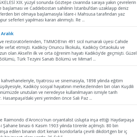
Sİ XIX. yüzyıl sonunda Göztepe civarında saraya yakın çevrelerin
e başlaması ve Caddebostan sahilinin İstanbul’dan uzaklaşıp deniz
rlerden biri olmaya başlamasıyla İdare-i Mahsusa tarafından yaz
ur seferleri yapılması kararı alınmıştı. Re
...
 Aralık
 ve restoratörlerinden, TMMOB’nin 491 sicil numaralı üyesi Cahide
de vefat etmişti. Kadıköy Onuncu İlkokulu, Kadıköy Ortaokulu ve
un olan Aksel’in ilk ve orta öğrenim hayatı Kadıköy’de geçmişti. Güzel
Bölümü, Türk Tezyini Sanatı Bölümü ve Mimarl
...
 kahvehaneleriyle, tiyatrosu ve sinemasıyla, 1898 yılında eğitim
üşdiyesiyle, Kadıköy sosyal hayatının merkezlerinden biri olan Kuşdili
günümüzde unutulan ve neredeyse kullanılmayan ismiyle tarih
tır. Hasanpaşa’daki yeni yerinden önce Salı Paz
...
e Raimondo d'Aronco'nun oryantalist üslupta inşa ettiği Haydarpaşa
i Şahane binası 6 Kasım 1903 yılında törenle açılmıştı. 80 bin
nşa edilen binanın dört kenarı koridorlarla çevrili dikdörtgen bir iç