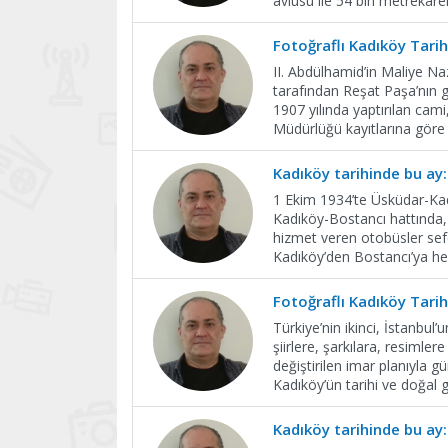
avlusu ile 54 bin metrekareli
Fotoğraflı Kadıköy Tarih
II. Abdülhamid’in Maliye 
tarafından Reşat Paşa’nın 
1907 yılında yaptırılan cami
Müdürlüğü kayıtlarına göre 
Kadıköy tarihinde bu ay
1 Ekim 1934’te Üsküdar-Kadı
Kadıköy-Bostancı hattında, 
hizmet veren otobüsler sefe
Kadıköy’den Bostancı’ya he
Fotoğraflı Kadıköy Tarih
Türkiye’nin ikinci, İstanbul
şiirlere, şarkılara, resimlere
değiştirilen imar planıyla 
Kadıköy’ün tarihi ve doğal g
Kadıköy tarihinde bu ay: