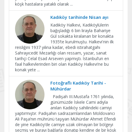
köşk hastalara yataklı olarak
...
Kadıköy tarihinde Nisan ayı
Kadıköy Halkevi, Kadıköylülerin
bağışladığı 6 bin lirayla Bahariye
Gül sokakta kiralanan bir konakta
1935’te kurulmuştu. Halkevi'nin ilk
reisliğini 1937 yılına kadar, ebedi istirahatgahı
Sahrayıcedit Mezarlığı olan ressam, yazar, sanat
tarihçi Celal Esad Arseven yapmıştı. İstanbul’un en
faal halkevlerinden biri olan Kadıköy Halkevi’ne bu
konak yete
...
Fotoğraflı Kadıköy Tarihi -
Mühürdar
Padişah III.Mustafa 1761 yılında,
günümüzde İskele Cami adıyla
anılan Kadıköy sahilindeki camiyi
yaptırmıştır. Padişahın sadrazamlarından Moldovancı
Ali Paşa’nın mührünü taşıyan Mühürdar Ahmet Efendi
de yine Kadıköy’de camiye uzak olmayan bir bölgeyi
seçmiş ve burayı bağlarla donatıp kendine de bir köşk