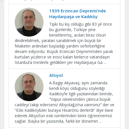
1939 Erzincan Depremi’nde
Haydarpaşa ve Kadıköy
Tıpkı bu kış olduğu gibi 83 yıl önce
bu günlerde, Türkiye yine
kenetlenmiş, acıları biraz olsun
dindirebilmek, yaraları sarabilmek için büyük bir
felaketin ardından başladığı yardım seferberliğine
devam ediyordu. Büyük Erzincan Depremi’nden yaralı
kurtulan yüzlerce ve evsiz kalan binlerce vatandaşın
İstanbul’a trenlerle geldikleri yer Haydarpaşa Ga
...
Altıyol
A.Ragıp Akyavaş; aynı zamanda
kendi köyü olduğunu söylediği
Kadıköy’le ilgili yazılarından birinde,
“Vapur iskelesinden çıkınca büyük
caddeyi takip ederseniz Altıyolağzı’na varırsınız” der ve
“Eski Kadıköylüler buraya Hisarönü derlerdi” diye ilave
ederek Altıyol’un eski isimlerinden birini öğrenmemizi
sağlar. Başka bir yazısında, farklı bir dönemin
...