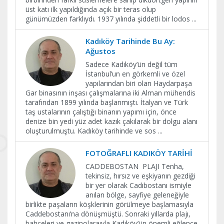
üst katı ilk yapıldığında açık bir teras olup
günümüzden farklıydı. 1937 yılında şiddetli bir lodos
...
Kadıköy Tarihinde Bu Ay:
Ağustos
Sadece Kadıköy’ün değil tüm
İstanbul’un en görkemli ve özel
yapılarından biri olan Haydarpaşa
Gar binasının inşası çalışmalarına iki Alman mühendis
tarafından 1899 yılında başlanmıştı. İtalyan ve Türk
taş ustalarının çalıştığı binanın yapımı için, önce
denize bin yedi yüz adet kazık çakılarak bir dolgu alanı
oluşturulmuştu. Kadıköy tarihinde ve sos
...
FOTOĞRAFLI KADIKÖY TARİHİ
CADDEBOSTAN PLAJI Tenha,
tekinsiz, hırsız ve eşkiyanın gezdiği
bir yer olarak Cadıbostanı ismiyle
anılan bölge, sayfiye geleneğiyle
birlikte paşaların köşklerinin görülmeye başlamasıyla
Caddebostanı’na dönüşmüştü. Sonraki yıllarda plajı,
bahçeleri ve gazinolaraıyla Kadıköy’ün önemli eğlence