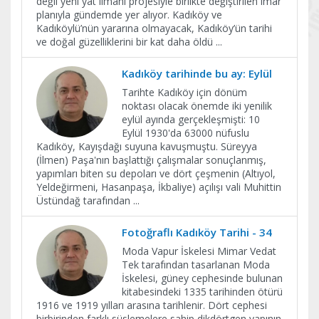
değil yeni yat limanı projesiyle birlikte değiştirilen imar
planıyla gündemde yer alıyor. Kadıköy ve
Kadıköylü’nün yararına olmayacak, Kadıköy’ün tarihi
ve doğal güzelliklerini bir kat daha öldü
...
Kadıköy tarihinde bu ay: Eylül
Tarihte Kadıköy için dönüm
noktası olacak önemde iki yenilik
eylül ayında gerçekleşmişti: 10
Eylül 1930'da 63000 nüfuslu
Kadıköy, Kayışdağı suyuna kavuşmuştu. Süreyya
(İlmen) Paşa'nın başlattığı çalışmalar sonuçlanmış,
yapımları biten su depoları ve dört çeşmenin (Altıyol,
Yeldeğirmeni, Hasanpaşa, İkbaliye) açılışı vali Muhittin
Üstündağ tarafından
...
Fotoğraflı Kadıköy Tarihi - 34
Moda Vapur İskelesi Mimar Vedat
Tek tarafından tasarlanan Moda
İskelesi, güney cephesinde bulunan
kitabesindeki 1335 tarihinden ötürü
1916 ve 1919 yılları arasına tarihlenir. Dört cephesi
birbirinden farklı süslemelere sahip dikdörtgen yapının