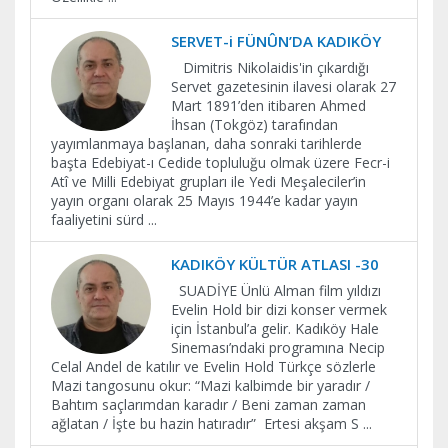
SERVET-i FÜNÛN’DA KADIKÖY
Dimitris Nikolaidis'in çıkardığı
Servet gazetesinin ilavesi olarak 27
Mart 1891’den itibaren Ahmed
İhsan (Tokgöz) tarafından
yayımlanmaya başlanan, daha sonraki tarihlerde
başta Edebiyat-ı Cedide topluluğu olmak üzere Fecr-i
Atî ve Milli Edebiyat grupları ile Yedi Meşaleciler’in
yayın organı olarak 25 Mayıs 1944’e kadar yayın
faaliyetini sürd
...
KADIKÖY KÜLTÜR ATLASI -30
SUADİYE Ünlü Alman film yıldızı
Evelin Hold bir dizi konser vermek
için İstanbul’a gelir. Kadıköy Hale
Sineması’ndaki programına Necip
Celal Andel de katılır ve Evelin Hold Türkçe sözlerle
Mazi tangosunu okur: “Mazi kalbimde bir yaradır /
Bahtım saçlarımdan karadır / Beni zaman zaman
ağlatan / İşte bu hazin hatıradır” Ertesi akşam S
...