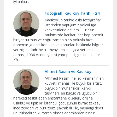
iyi anlatı
...
Fotoğraflı Kadıköy Tarihi - 24
Kadıköy’ün tarihie eski fotoğraflar
üzerinden yaptığımız yolculuğa
karikatürlerle devam… Basın
tarihimizde karikatürler hep önemli
bir yer tutmuş ve çoğu zaman hiciv yoluyla bize
dönemin güncel konuları ve sorunları hakkında bilgiler
vermişti. Kadıköy tramvaylarının sayıca yetersiz
olması, 1936 yılında yenisi yapılıp değiştirilene kadar
Kö
...
Ahmet Rasim ve Kadıköy
“Ahmed Rasim, her iki kelimenin en
kuvvetli manası ile büyük bir artist,
büyük bir muharrirdir. Renkli
tasvirleri, en küçük ve uçucu bir
hareketi tesbit eden enstantane klişeleri, orijinal
üslubu; ve tipik bir İstanbul çocuğunun kıvrak zekası,
ince zevkleri ve pürüzsüz, şakrak dili ile, yaşadığı devri
unutulmaktan kurtaran ölmez adamlardan biridir.
...