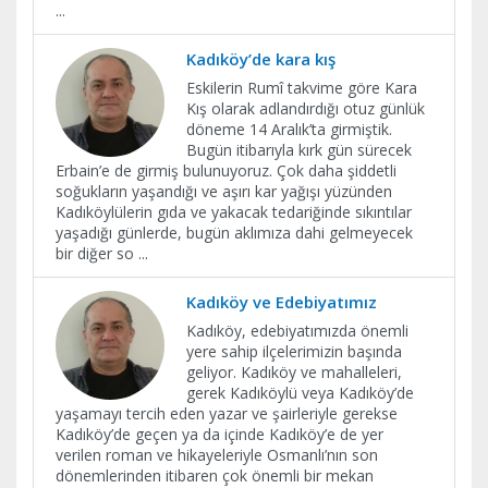
...
Kadıköy’de kara kış
Eskilerin Rumî takvime göre Kara
Kış olarak adlandırdığı otuz günlük
döneme 14 Aralık’ta girmiştik.
Bugün itibarıyla kırk gün sürecek
Erbain’e de girmiş bulunuyoruz. Çok daha şiddetli
soğukların yaşandığı ve aşırı kar yağışı yüzünden
Kadıköylülerin gıda ve yakacak tedariğinde sıkıntılar
yaşadığı günlerde, bugün aklımıza dahi gelmeyecek
bir diğer so
...
Kadıköy ve Edebiyatımız
Kadıköy, edebiyatımızda önemli
yere sahip ilçelerimizin başında
geliyor. Kadıköy ve mahalleleri,
gerek Kadıköylü veya Kadıköy’de
yaşamayı tercih eden yazar ve şairleriyle gerekse
Kadıköy’de geçen ya da içinde Kadıköy’e de yer
verilen roman ve hikayeleriyle Osmanlı’nın son
dönemlerinden itibaren çok önemli bir mekan