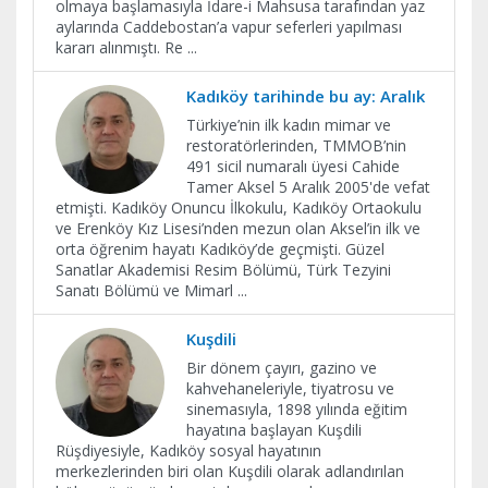
olmaya başlamasıyla İdare-i Mahsusa tarafından yaz
aylarında Caddebostan’a vapur seferleri yapılması
kararı alınmıştı. Re
...
Kadıköy tarihinde bu ay: Aralık
Türkiye’nin ilk kadın mimar ve
restoratörlerinden, TMMOB’nin
491 sicil numaralı üyesi Cahide
Tamer Aksel 5 Aralık 2005'de vefat
etmişti. Kadıköy Onuncu İlkokulu, Kadıköy Ortaokulu
ve Erenköy Kız Lisesi’nden mezun olan Aksel’in ilk ve
orta öğrenim hayatı Kadıköy’de geçmişti. Güzel
Sanatlar Akademisi Resim Bölümü, Türk Tezyini
Sanatı Bölümü ve Mimarl
...
Kuşdili
Bir dönem çayırı, gazino ve
kahvehaneleriyle, tiyatrosu ve
sinemasıyla, 1898 yılında eğitim
hayatına başlayan Kuşdili
Rüşdiyesiyle, Kadıköy sosyal hayatının
merkezlerinden biri olan Kuşdili olarak adlandırılan