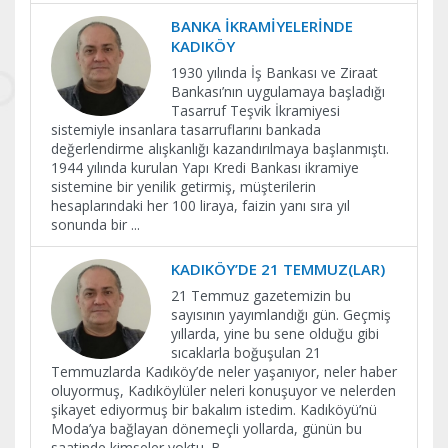
BANKA İKRAMİYELERİNDE
KADIKÖY
1930 yılında İş Bankası ve Ziraat
Bankası’nın uygulamaya başladığı
Tasarruf Teşvik İkramiyesi
sistemiyle insanlara tasarruflarını bankada
değerlendirme alışkanlığı kazandırılmaya başlanmıştı.
1944 yılında kurulan Yapı Kredi Bankası ikramiye
sistemine bir yenilik getirmiş, müşterilerin
hesaplarındaki her 100 liraya, faizin yanı sıra yıl
sonunda bir
...
KADIKÖY’DE 21 TEMMUZ(LAR)
21 Temmuz gazetemizin bu
sayısının yayımlandığı gün. Geçmiş
yıllarda, yine bu sene olduğu gibi
sıcaklarla boğuşulan 21
Temmuzlarda Kadıköy’de neler yaşanıyor, neler haber
oluyormuş, Kadıköylüler neleri konuşuyor ve nelerden
şikayet ediyormuş bir bakalım istedim. Kadıköyü’nü
Moda’ya bağlayan dönemeçli yollarda, günün bu
saatinde kimseler yoktu. B
...