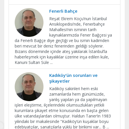
Fenerli Bahçe
Reşat Ekrem Koçu’nun İstanbul
Ansiklopedisi’nde, Fenerbahçe
Mahallesi’nin isminin tarih
kaynaklarımızda Fener Bağçesi ya
da Fenerli Bağçe diye geçtiği ve bu ismin kadimden
beri mevcut bir deniz fenerinden geldiği söylenir.
Bizans döneminde içinde ateş yakılarak İstanbul’la
haberleşmek için kayalıklar üzerine inşa edilen kule,
Kanuni Sultan Süle
...
Kadıköy’ün sorunları ve
şikayetler
Kadıköy sakinleri hem eski
zamanlarda hem günümüzde,
yanlış yapılan ya da yapılmayan
işleri eleştirme, ilçelerindeki olumsuzlukları yetkili
kurumlara şikayet etme konusunda en başta gelen
ülke vatandaşlardan olmuştur. Haldun Taner’in 1983
yılındaki bir makalesinde “Kadıköy’ün kuşaklar boyu
edebiyatçılar, sanatçılarla yüklü bir birikimi var... B
...