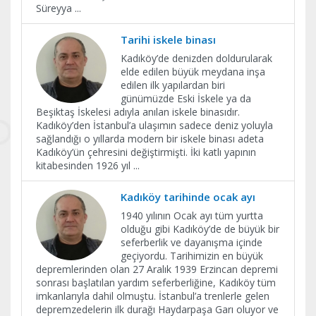
Süreyya
...
Tarihi iskele binası
Kadıköy’de denizden doldurularak
elde edilen büyük meydana inşa
edilen ilk yapılardan biri
günümüzde Eski İskele ya da
Beşiktaş İskelesi adıyla anılan iskele binasıdır.
Kadıköy’den İstanbul’a ulaşımın sadece deniz yoluyla
sağlandığı o yıllarda modern bir iskele binası adeta
Kadıköy’ün çehresini değiştirmişti. İki katlı yapının
kitabesinden 1926 yıl
...
Kadıköy tarihinde ocak ayı
1940 yılının Ocak ayı tüm yurtta
olduğu gibi Kadıköy’de de büyük bir
seferberlik ve dayanışma içinde
geçiyordu. Tarihimizin en büyük
depremlerinden olan 27 Aralık 1939 Erzincan depremi
sonrası başlatılan yardım seferberliğine, Kadıköy tüm
imkanlarıyla dahil olmuştu. İstanbul’a trenlerle gelen
depremzedelerin ilk durağı Haydarpaşa Garı oluyor ve