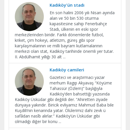
Kadıköy'ün stadı
En son halini 2006 yılı Nisan ayında
alan ve 50 bin 530 oturma
kapasitesine sahip Fenerbahçe
Stadı, ülkenin en eski spor
merkezlerinden biridir. Farklı dönemlerde futbol,
kriket, çim hokeyi, atletizm, güreş gibi spor
karşılaşmalarının ve milli bayram kutlamalarının
merkezi olan stat, Kadıköy tarihinde önemli yer tutar.
II. Abdülhamit yıllığı 30 alt
...
Kadıköy camileri
Gazeteci ve araştırmacı yazar
merhum Ragıp Akyavaş “Köyüme
Tahassür (Özlem)” başlığıyla
Kadıköy’den bahsettiği yazısında
Kadıköy Üsküdar gibi değildi der. “Ahiretten ziyade
dünyaya yakındır. Biricik evliyamız Mahmud Baba bile
Kuşdili’nin kenarında yatar. Ölülerimiz dahi zevk ü
safâdan nasîb alırlar.” Kadıköy’ün Üsküdar gibi
olmadığı diğer bir konu
...