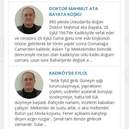
DOKTOR MAHMUT ATA
BAYATA KÖŞKÜ
880 yılında Üsküdar’da doğan
Doktor Mahmut Ata Bayata, 28
Eylül 1967’de Kadıköy’de vefat eder
ve cenazesi 29 Eylül Cuma günü öne eski köşkünün
önüne getirilerek bir tören yapılır sonra Osmanağa
Camiin’den kaldırılır. Askeri Tıp Mektebi’nden birincilik
derecesiyle mezun olan Kadıköy’ün ünlü kadın doğum
uzmanı, uzun süre Bahariye’de değişik a
...
KADIKÖY’DE EYLÜL
"Artık Eylül girdi. Güneşin ışığı
turunculaşmaya, yaprakların
çöpleri, usâreleri azalarak kuruyup
inceleşmeye, hatta tek tük
düşmeye başladı. Bahçede narların, incirlerin kabukları
çatlıyor. Meltemler de sustu artık, o aksi meltemler.
Bütün yaz Moda koyunu, Fener açıklarını karıştırıp
deşen azgın rüzgar... Şimdi tam denize girilecek
zamandır. Sular
...