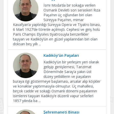
İsmi Moda’da bir sokağa verilen
Osmanlı Devleti son seraskeri Rıza
Paşa’nın üç oğlundan biri olan
Süreyya Paşa’nın, mimar
Kavafyan’a yaptırdığı Süreyya Opera ve Tiyatro binası,
6 Mart 1927’de törenle açılmıştı. Cephesi ve giriş holü
Paris Champs Elysées tiyatrosuyla benzerlikler
taşıyan ve Kadıköy’ün en güzel yapılarından biri olan
doksan beş yıllı
...
Kadıköy’ün Paşaları
Kadıköy’ün bir yerleşim yeri olarak
gelişip genişlemesi, Tanzimat
Dönemi’nde Saray’a yakın üst
düzey yetkililerin ve paşaların
buraya ilgi göstermeye başlaması, arsalar alıp köşkler
ve konaklar yaptırmasıyla olmuştur. Üç mahallesi,
birçok cadde ve sokağı Osmanlı dönemi paşalarının
isimlerini taşıyan Kadıköy’e düzenli vapur seferleri
1857 yılında ba
...
Şehremaneti Binası