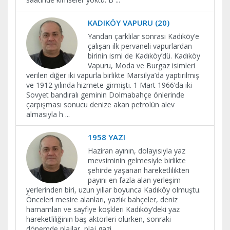
KADIKÖY VAPURU (20)
Yandan çarklılar sonrası Kadıköy’e
çalışan ilk pervaneli vapurlardan
birinin ismi de Kadıköy’dü. Kadıköy
Vapuru, Moda ve Burgaz isimleri
verilen diğer iki vapurla birlikte Marsilya’da yaptırılmış
ve 1912 yılında hizmete girmişti. 1 Mart 1966’da iki
Sovyet bandıralı geminin Dolmabahçe önlerinde
çarpışması sonucu denize akan petrolün alev
almasıyla h
...
1958 YAZI
Haziran ayının, dolayısıyla yaz
mevsiminin gelmesiyle birlikte
şehirde yaşanan hareketlilikten
payını en fazla alan yerleşim
yerlerinden biri, uzun yıllar boyunca Kadıköy olmuştu.
Önceleri mesire alanları, yazlık bahçeler, deniz
hamamları ve sayfiye köşkleri Kadıköy’deki yaz
hareketliliğinin baş aktörleri olurken, sonraki
dönemde plajlar, plaj gazi
...