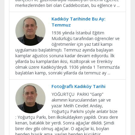
merkezlerinden biri olan Caddebostan, bu eğlence v
...
Kadıköy Tarihinde Bu Ay:
Temmuz
1936 yılında İstanbul Eğitim
Müdürlüğü tarafından öğrenciler ve
öğretmenler için yaz tatil kampı
uygulaması başlatılmıştı. Temmuz ayında başlayan
kamplar ağustos sonuna kadar devam ediyordu. İlk
yıllarda bu kamplardan ikisi, Kızıltoprak ve Erenköy
olmak üzere Kadıköy’deydi. 1936 yılında 1 Temmuz’da
başlatılan kamp, sonraki yıllarda da temmuz ay
...
Fotoğraflı Kadıköy Tarihi
YOĞURTÇU PARKI “Garip”
akımının kurucularından şair ve
yazar Melih Cevdet Anday,
Yoğurtçu Parkı’nı şöyle anlatır bize
: Yoğurtçu Parkı, ben ilkokuldayken yapıldı. Orası dere
kenarı, bataklık bir yerdi. Sonra ağaçlar dikildi. Şimdi
birer dev gibi olmuş ağaçlar. O ağaçlar ki, boyları
benden büyük ama, yaşları benden küçüktür.