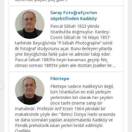
Saray Fotoğrafçısı’nın
objektifinden Kadıköy
Pascal Sébah 1823 yılında
Istanbul’da doğmuştur. Kardeşi
Cosmi Sébah ile 18 Mayıs 1857
tarihinde Beyoğlu’nda “P.Sébah Photographe” isimli
ilk fotoğraf stüdyosunu açar. Bunu ilerleyen yıllarda
yine Beyoğlu’nda farklı şube ve adresler takip eder.
Pascal Sébah 1883’te beyin kanaması geçirip felç
olması sonrası 1885’te yakın aile dostları Joaillier ile
...
Fikirtepe
Fikirtepe sadece Kadıköy’ün değil,
tüm İstanbul’un en eski yerleşim
yerlerinden biri olarak her şeyden
önce tarihi öneme sahip bir
mahalledir. Profesör Arif Erzen 1964 yılındaki bir
makalesinde şöyle der: “Birinci Dünya Harbi sırasında
ve daha sonraları yapılan araştırmalarda Kadıköy ve
Pendik prehistorik iskan yerleri tesbit edilmiştir.
Özellikle
...