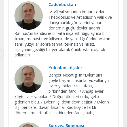
Caddebostan
IV. yüzyıl sonunda imparatorlar
Theodosius ve Arcadius’ın valilik ve
danışmanlık görevlerini yapan
dönemin güçlü devlet adamı
Rafinus’un kendisine bir villa inşa ettirdiği, ayrıca bir
liman, manastır ve kilisenin de yapıldığı Caddebostan
sahili yüzyıllar sonra tenha, tekinsiz ve hırsız,
eşkiyanın gezdiği bir yer olarak Cadıbostanı olarak
adlandırıl
...
Yok olan köşkler
Behçet Necatigil’in “Evler” şiiri
şöyle başlar : İnsanlar yüzyıllar yılı
evler yaptılar. / İrili ufaklı,
birbirinden farklı, / Ahşap evler,
kâgir evler yaptılar. / Doğup ölenleri oldu, gelip
gidenleri oldu, / Evlerin içi devir devir değişti / Evlerin
dışı pencere, duvar. İnsanlar Kadıköy’de farklı
dönemlerde irili ufaklı birbirinden farklı, bahç
...
Süreyya Sineması