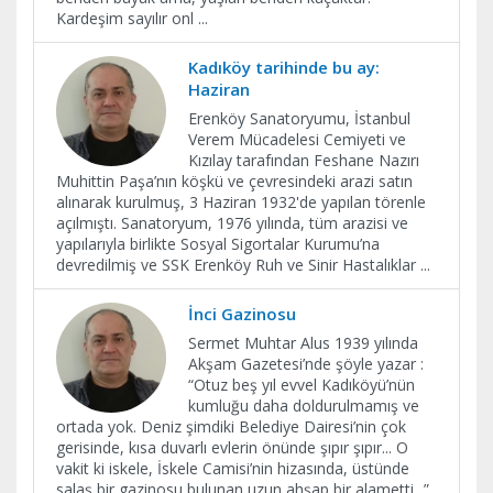
Kardeşim sayılır onl
...
Kadıköy tarihinde bu ay:
Haziran
Erenköy Sanatoryumu, İstanbul
Verem Mücadelesi Cemiyeti ve
Kızılay tarafından Feshane Nazırı
Muhittin Paşa’nın köşkü ve çevresindeki arazi satın
alınarak kurulmuş, 3 Haziran 1932'de yapılan törenle
açılmıştı. Sanatoryum, 1976 yılında, tüm arazisi ve
yapılarıyla birlikte Sosyal Sigortalar Kurumu’na
devredilmiş ve SSK Erenköy Ruh ve Sinir Hastalıklar
...
İnci Gazinosu
Sermet Muhtar Alus 1939 yılında
Akşam Gazetesi’nde şöyle yazar :
“Otuz beş yıl evvel Kadıköyü’nün
kumluğu daha doldurulmamış ve
ortada yok. Deniz şimdiki Belediye Dairesi’nin çok
gerisinde, kısa duvarlı evlerin önünde şıpır şıpır... O
vakit ki iskele, İskele Camisi’nin hizasında, üstünde
salaş bir gazinosu bulunan uzun ahşap bir alametti...”