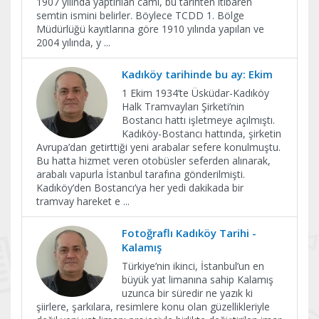
1907 yılında yaptırılan cami, bu tarihten itibaren
semtin ismini belirler. Böylece TCDD 1. Bölge
Müdürlüğü kayıtlarına göre 1910 yılında yapılan ve
2004 yılında, y
...
Kadıköy tarihinde bu ay: Ekim
1 Ekim 1934’te Üsküdar-Kadıköy
Halk Tramvayları Şirketi’nin
Bostancı hattı işletmeye açılmıştı.
Kadıköy-Bostancı hattında, şirketin
Avrupa’dan getirttiği yeni arabalar sefere konulmuştu.
Bu hatta hizmet veren otobüsler seferden alınarak,
arabalı vapurla İstanbul tarafına gönderilmişti.
Kadıköy’den Bostancı’ya her yedi dakikada bir
tramvay hareket e
...
Fotoğraflı Kadıköy Tarihi -
Kalamış
Türkiye’nin ikinci, İstanbul’un en
büyük yat limanına sahip Kalamış
uzunca bir süredir ne yazık ki
şiirlere, şarkılara, resimlere konu olan güzellikleriyle