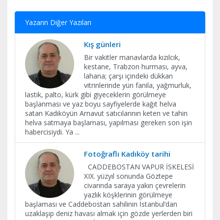
Yazarın Diğer Yazıları
Kış günleri
Bir vakitler manavlarda kızılcık,
kestane, Trabzon hurması, ayva,
lahana; çarşı içindeki dükkan
vitrinlerinde yün fanila, yağmurluk,
lastik, palto, kürk gibi giyeceklerin görülmeye
başlanması ve yaz boyu sayfiyelerde kağıt helva
satan Kadıköyün Arnavut satıcılarının keten ve tahin
helva satmaya başlaması, yapılması gereken son işin
habercisiydi. Ya
...
Fotoğraflı Kadıköy tarihi
CADDEBOSTAN VAPUR İSKELESİ
XIX. yüzyıl sonunda Göztepe
civarında saraya yakın çevrelerin
yazlık köşklerinin görülmeye
başlaması ve Caddebostan sahilinin İstanbul’dan
uzaklaşıp deniz havası almak için gözde yerlerden biri