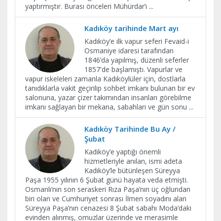
yaptırmıştır. Burası önceleri Mühürdar’ı
...
Kadıköy tarihinde Mart ayı
Kadıköy’e ilk vapur seferi Fevaid-i
Osmaniye idaresi tarafından
1846’da yapılmış, düzenli seferler
1857'de başlamıştı. Vapurlar ve
vapur iskeleleri zamanla Kadıköylüler için, dostlarla
tanıdıklarla vakit geçirilip sohbet imkanı bulunan bir ev
salonuna, yazar çizer takımından insanları görebilme
imkanı sağlayan bir mekana, sabahları ve gün sonu
...
Kadıköy Tarihinde Bu Ay /
Şubat
Kadıköy’e yaptığı önemli
hizmetleriyle anılan, ismi adeta
Kadıköy’le bütünleşen Süreyya
Paşa 1955 yılının 6 Şubat günü hayata veda etmişti.
Osmanlı’nın son seraskeri Rıza Paşa’nın üç oğlundan
biri olan ve Cumhuriyet sonrası İlmen soyadını alan
Süreyya Paşa’nın cenazesi 8 Şubat sabahı Moda’daki
evinden alınmış, omuzlar üzerinde ve merasimle