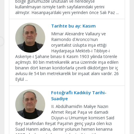
bölge günümüzde unutulan ve neredeyse
kullanılmayan ismiyle tarih sayfalarındaki yerini
almıştır. Hasanpaşa’daki yeni yerinden önce Salı Paz
...
Tarihte bu ay: Kasım
Mimar Alexandre Vallaury ve
Raimondo d'Aronco'nun
oryantalist üslupta inşa ettiği
Haydarpaşa Mekteb-i Tıbbiye-i
Askeriye-i Şahane binası 6 Kasım 1903 yılında törenle
açılmıştı. 80 bin metrekarelik arsa üzerinde inşa edilen
binanın dört kenarı koridorlarla çevrili dikdörtgen bir iç
avlusu ile 54 bin metrekarelik bir inşaat alanı vardır. 26
Eylül
...
Fotoğraflı Kadıköy Tarihi-
Suadiye
II. Abdülhamid’in Maliye Nazırı
Ahmet Reşat Paşa ve damadı
Düyun-u Umumiye komiseri Said
Bey tarafından Reşat Paşa’nın genç yaşta ölen kızı
Suad Hanım adına, demir yolunun hemen kenarına