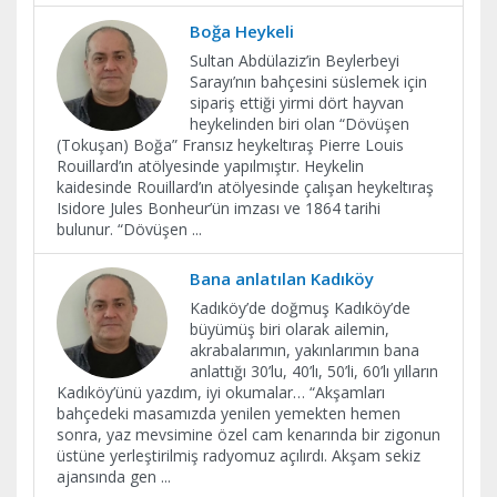
Boğa Heykeli
Sultan Abdülaziz’in Beylerbeyi
Sarayı’nın bahçesini süslemek için
sipariş ettiği yirmi dört hayvan
heykelinden biri olan “Dövüşen
(Tokuşan) Boğa” Fransız heykeltıraş Pierre Louis
Rouillard’ın atölyesinde yapılmıştır. Heykelin
kaidesinde Rouillard’ın atölyesinde çalışan heykeltıraş
Isidore Jules Bonheur’ün imzası ve 1864 tarihi
bulunur. “Dövüşen
...
Bana anlatılan Kadıköy
Kadıköy’de doğmuş Kadıköy’de
büyümüş biri olarak ailemin,
akrabalarımın, yakınlarımın bana
anlattığı 30’lu, 40’lı, 50’li, 60’lı yılların
Kadıköy’ünü yazdım, iyi okumalar… “Akşamları
bahçedeki masamızda yenilen yemekten hemen
sonra, yaz mevsimine özel cam kenarında bir zigonun
üstüne yerleştirilmiş radyomuz açılırdı. Akşam sekiz
ajansında gen
...