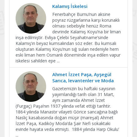
Kalamış İskelesi
Fenerbahçe Burnu’nun aksine
poyraz rüzgarlarına karşı korunaklı
olması sebebiyle henüz Roma
devrinde Kalamış Koyu’na bir liman
inşa edilmiştir. Evliya Çelebi Seyahatname’sinde
Kalamış’ın beyaz kumsalından söz eder. Bu kumsalı
oluşturan Kalamış Koyu’nun sığ suları nedeniyle hem
eski liman hem Osmanlı döneminde inşa edilen vapur
iskelesi sahilden epe
...
Ahmet İzzet Paşa, Ayşegül
Sarıca, levantenler ve Moda
Gazetemizin bu haftaki sayısının
yayımlandığı tarih olan 31 Mart,
aynı zamanda Ahmet İzzet
(Furgaç) Paşa’nın 1937 yılında vefat ettiği tarihtir.
1864 yılında Manastır vilayeti Görice sancağına bağlı
Nasliç kasabasında doğan müşir (mareşal) Ahmet
İzzet Paşa, Kadıköy Moda’da Şair Nefi sokaktaki
evinde hayata veda etmişti. 1884 yılında Harp Okulu’
...