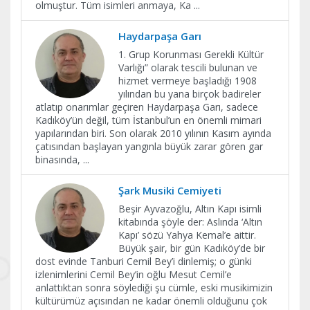
olmuştur. Tüm isimleri anmaya, Ka
...
Haydarpaşa Garı
1. Grup Korunması Gerekli Kültür
Varlığı” olarak tescili bulunan ve
hizmet vermeye başladığı 1908
yılından bu yana birçok badireler
atlatıp onarımlar geçiren Haydarpaşa Garı, sadece
Kadıköy’ün değil, tüm İstanbul’un en önemli mimari
yapılarından biri. Son olarak 2010 yılının Kasım ayında
çatısından başlayan yangınla büyük zarar gören gar
binasında,
...
Şark Musiki Cemiyeti
Beşir Ayvazoğlu, Altın Kapı isimli
kitabında şöyle der: Aslında ‘Altın
Kapı’ sözü Yahya Kemal’e aittir.
Büyük şair, bir gün Kadıköy’de bir
dost evinde Tanburi Cemil Bey’i dinlemiş; o günki
izlenimlerini Cemil Bey’in oğlu Mesut Cemil’e
anlattıktan sonra söylediği şu cümle, eski musikimizin
kültürümüz açısından ne kadar önemli olduğunu çok