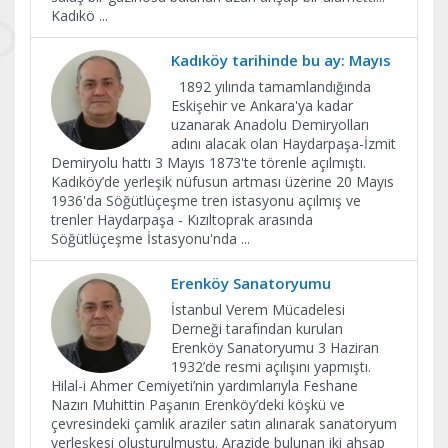
Kadıkö
...
Kadıköy tarihinde bu ay: Mayıs
1892 yılında tamamlandığında
Eskişehir ve Ankara'ya kadar
uzanarak Anadolu Demiryolları
adını alacak olan Haydarpaşa-İzmit
Demiryolu hattı 3 Mayıs 1873'te törenle açılmıştı.
Kadıköy’de yerleşik nüfusun artması üzerine 20 Mayıs
1936'da Söğütlüçeşme tren istasyonu açılmış ve
trenler Haydarpaşa - Kızıltoprak arasında
Söğütlüçeşme İstasyonu'nda
...
Erenköy Sanatoryumu
İstanbul Verem Mücadelesi
Derneği tarafından kurulan
Erenköy Sanatoryumu 3 Haziran
1932’de resmi açılışını yapmıştı.
Hilal-i Ahmer Cemiyeti’nin yardımlarıyla Feshane
Nazırı Muhittin Paşanın Erenköy’deki köşkü ve
çevresindeki çamlık araziler satın alınarak sanatoryum
yerleşkesi oluşturulmuştu. Arazide bulunan iki ahşap