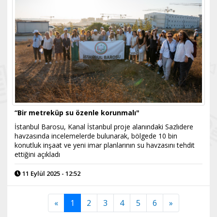
“Bir metreküp su özenle korunmalı"
İstanbul Barosu, Kanal İstanbul proje alanındaki Sazlıdere
havzasında incelemelerde bulunarak, bölgede 10 bin
konutluk inşaat ve yeni imar planlarının su havzasını tehdit
ettiğini açıkladı
11 Eylül 2025 - 12:52
«
1
2
3
4
5
6
»