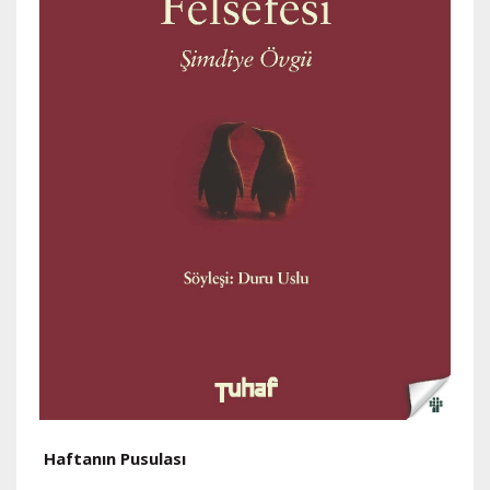
Haftanın Pusulası
H