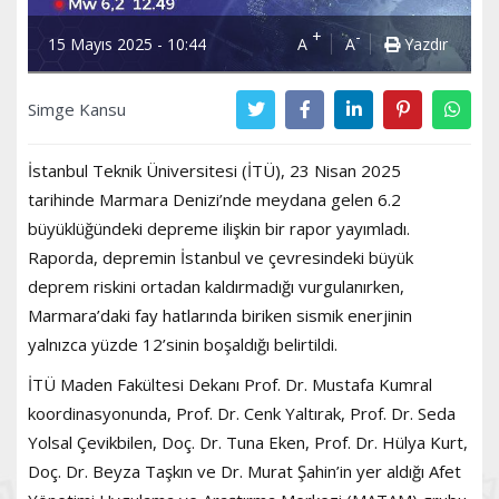
+
-
15 Mayıs 2025 - 10:44
A
A
Yazdır
Simge Kansu
İstanbul Teknik Üniversitesi (İTÜ), 23 Nisan 2025
tarihinde Marmara Denizi’nde meydana gelen 6.2
büyüklüğündeki depreme ilişkin bir rapor yayımladı.
Raporda, depremin İstanbul ve çevresindeki büyük
deprem riskini ortadan kaldırmadığı vurgulanırken,
Marmara’daki fay hatlarında biriken sismik enerjinin
yalnızca yüzde 12’sinin boşaldığı belirtildi.
İTÜ Maden Fakültesi Dekanı Prof. Dr. Mustafa Kumral
koordinasyonunda, Prof. Dr. Cenk Yaltırak, Prof. Dr. Seda
Yolsal Çevikbilen, Doç. Dr. Tuna Eken, Prof. Dr. Hülya Kurt,
Doç. Dr. Beyza Taşkın ve Dr. Murat Şahin’in yer aldığı Afet