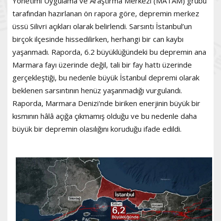
Yönetimi Uygulama ve Araştırma Merkezi (MATAM) grubu
tarafından hazırlanan ön rapora göre, depremin merkez
üssü Silivri açıkları olarak belirlendi. Sarsıntı İstanbul’un
birçok ilçesinde hissedilirken, herhangi bir can kaybı
yaşanmadı. Raporda, 6.2 büyüklüğündeki bu depremin ana
Marmara fayı üzerinde değil, tali bir fay hattı üzerinde
gerçekleştiği, bu nedenle büyük İstanbul depremi olarak
beklenen sarsıntının henüz yaşanmadığı vurgulandı.
Raporda, Marmara Denizi'nde biriken enerjinin büyük bir
kısmının hâlâ açığa çıkmamış olduğu ve bu nedenle daha
büyük bir depremin olasılığını koruduğu ifade edildi.