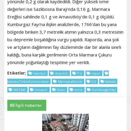
yönünde 0,2 g olarak kaydedildi. Diğer yüksek ivme
değerleri ise Sazlıbosna Barajı'nda 0,16 g, Marmara
Ereğlisi sahilinde 0,1 g ve Arnavutköy'de 0,1 g ölçüldü.
Kumburgaz Fayı'na ilişkin analizlerde, 1766'dan bu yana
bölgede biriken 3,7 metrelik atımın yalnızca 0,3 metresinin
bu depremle boşaldığına vurgu yapıldı. Raporda, ana şok
ve artçıların dağılımının fay düzleminde dar bir alanla sınırlı
kaldığı, buna karşılık gerilmenin Orta Marmara Çukuru
yönünde yoğunlaştığı tespitine yer verildi.
Etiketler;
İstanbul
deprem
İTÜ
rapor
İstanbulTeknikÜniversitesi
MarmaraDenizi
6.2
fathattı
MATAM
önrapor
Silivri
ivme
KumburgazFayı
İlgili Haberler