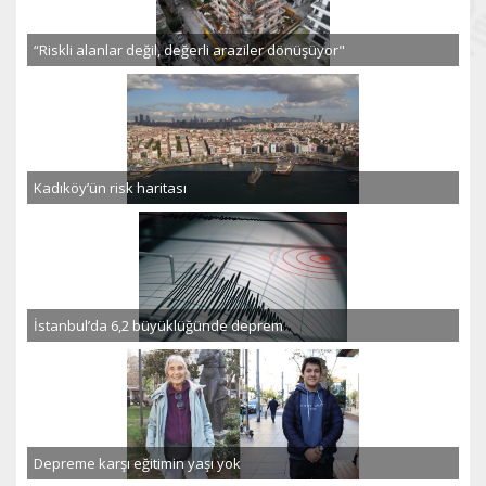
“Riskli alanlar değil, değerli araziler dönüşüyor"
Kadıköy’ün risk haritası
İstanbul’da 6,2 büyüklüğünde deprem
Depreme karşı eğitimin yaşı yok