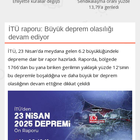
Sendikalaşma oranı yüzde
İlk altı ayda 150 kadın
13,79’a geriledi
öldürüldü
İTÜ raporu: Büyük deprem olasılığı
devam ediyor
İTÜ, 23 Nisan’da meydana gelen 6.2 büyüklüğündeki
depreme dair bir rapor hazırladı. Raporda, bölgede
1766'dan bu yana biriken gerilimin yaklaşık yüzde 12'sinin
bu depremle boşaldığına ve daha büyük bir deprem
olasılığının devam ettiğine dikkat çekildi