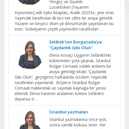
Yengeç ve Gıyanki
Lusantsken [Yaşamın
Kıyısından] adlı öykü kitapları, Aralık 2025’te, yine Aras
Yayıncılık tarafından ilk kez tek ciltte bir araya getirildi.
Yazarın on beşinci ölüm yıl dönümünde yayınlanan bu
eser, Gobelyan’ın çeşitli yayınevleri tarafından
...
Selânik’ten Burgazada’ya
“Çaydanlık Gibi Olun”
Elena Kovaçi Uygan’ın Selânik’teki
köklerinden yola çıkarak, İstanbul
Bulgar Cemaati odaklı anılarını bir
araya getirdiği kitabı “Çaydanlık
Gibi Olun”, geçtiğimiz haftalarda Gözlem Yayıncılık
tarafından yayınlandı. Böylece İstanbul Bulgar
Cemaati hakkındaki az sayıdaki kaynağa bir yenisi
eklendi. Elena hanımın atalarının kökeni Selânik’e
dayansa d
...
İstanbul yazmaları
İstanbul yazmalarına önce iyot,
sonra sandık kokusu siner. Her