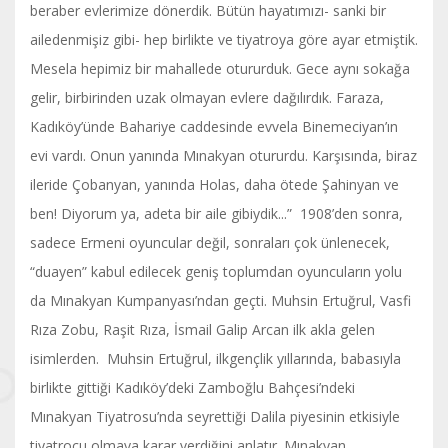
beraber evlerimize dönerdik. Bütün hayatımızı- sanki bir
ailedenmişiz gibi- hep birlikte ve tiyatroya göre ayar etmiştik.
Mesela hepimiz bir mahallede otururduk. Gece aynı sokağa
gelir, birbirinden uzak olmayan evlere dağılırdık. Faraza,
Kadıköy’ünde Bahariye caddesinde evvela Binemeciyan’ın
evi vardı. Onun yanında Mınakyan otururdu. Karşısında, biraz
ileride Çobanyan, yanında Holas, daha ötede Şahinyan ve
ben! Diyorum ya, adeta bir aile gibiydik...” 1908’den sonra,
sadece Ermeni oyuncular değil, sonraları çok ünlenecek,
“duayen” kabul edilecek geniş toplumdan oyuncuların yolu
da Mınakyan Kumpanyası’ndan geçti. Muhsin Ertuğrul, Vasfi
Rıza Zobu, Raşit Rıza, İsmail Galip Arcan ilk akla gelen
isimlerden. Muhsin Ertuğrul, ilkgençlik yıllarında, babasıyla
birlikte gittiği Kadıköy’deki Zamboğlu Bahçesi’ndeki
Mınakyan Tiyatrosu’nda seyrettiği Dalila piyesinin etkisiyle
tiyatrocu olmaya karar verdiğini anlatır. Mınakyan