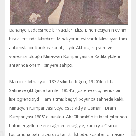
Bahariye Caddesi’nde bir vakitler, Eliza Binemeciyan’ın evinin
biraz ilerisinde Mardıros Mınakyan’ın evi vardı. Mınakyan tam
anlamıyla bir Kadıköy sanatçısıydı. Aktörü, rejisörü ve
yöneticisi olduğu Mınakyan Kumpanyası da Kadıköylülerin
anılarında önemli bir yere sahipti.
Mardiros Mınakyan, 1837 yılında doğdu, 1920’de öldü.
Sahneye çıktığında tarihler 1854’ü gösteriyordu, henüz bir
lise öğrencisiydi. Tam altmış beş yıl boyunca sahnede kaldı.
Mınakyan Kumpanyası veya esas adıyla Osmanlı Dram
Kumpanyası 1885’te kuruldu. Abdülhamid’in istibdat yıllarında
bütün engellemelere rağmen erkeğiyle, kadınıyla Osmanlı
toplumuna batılı tiyatroyu tanıttı. İstibdat koşulları olmasına