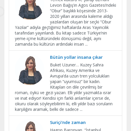
Levon Bağış’ın Agos Gazetesi’ndeki
“Obur” başlıklı köşesinde 2013-
2020 yılları arasında kaleme aldığı
yazılardan oluşan bir seçki “Obur
Yazılar” adıyla geçtiğimiz haftalarda Aras Yayıncılık
tarafından yayınlandı. Bu kitap sadece Türkiye’nin
yeme-içme kültüründeki dönüşümü değil, aynı
zamanda bu kültürün ardındaki insan
...
Bütün yollar insana çıkar
Buket Uzuner… Kuzey Sahra
Afrikası, Kuzey Amerika ve
Avrupa’da uzun tren yolculukları
yapan “uyumsuz” bir kadın.
Kitapları on dile çevrilmiş bir
roman, öykü ve gezi yazarı. Elli yıldır yazmakta ısrar
ve inat ediyor! Kendisi için farklı anlamlar içerse de,
okuru olarak söyleyebilirim ki, elli yıldır bazı soruların
karşılığını aramak, belki de sadece
...
Suriçi’nde zaman
Hagop Baronyan, “İstanbul