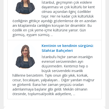
İstanbul, geçmişinin çok eskilere
dayanması ve çok kültürlü bir kent
olması açısından ilginç özellikler
taşır. Her ne kadar çok kültürlülük
özelliğinin gittikçe aşındığı gözlemlense de en azından
anı kitaplarında canlılığını koruyan bir dinamiktir. Bu
özellik en çok yeme-içme kültürüne yansır. Gün
görmüş, eyyam sürmüş
...
Kentinin ve kendinin sürgünü:
Silahtar Bahçeleri
İstanbul’u hiçbir zaman insanlığın
evrensel serüveninden ayrı
düşünmedim. Kentimizi hep o
büyük serüvendeki insanlık
hâllerine benzetirim. Tıpkı onun gibi yıkık, korkak,
cesur, bocalayan, yalpalayan… Diğer yandan mağrur
ve görkemli. Bana her zaman yeryüzü oradan
adımlanmaya başlanır gibi geldi. Mekân olmanın
ötesinde, toplumsal/politik aidiyetlere,
...