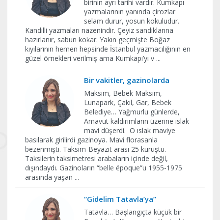
birinin ayrı tarihi vardır. Kumkapı
yazmalarının yanında çirozlar
selam durur, yosun kokuludur.
Kandilli yazmaları nazenindir. Çeyiz sandıklarına
hazırlanır, sabun kokar. Yakın geçmişte Boğaz
kıyılarının hemen hepsinde İstanbul yazmacılığının en
güzel örnekleri verilmiş ama Kumkapı’yı v
...
Bir vakitler, gazinolarda
Maksim, Bebek Maksim,
Lunapark, Çakıl, Gar, Bebek
Belediye… Yağmurlu günlerde,
Arnavut kaldırımların üzerine ıslak
mavi düşerdi. O ıslak maviye
basılarak girilirdi gazinoya. Mavi florasanla
bezenmişti. Taksim-Beyazıt arası 25 kuruştu.
Taksilerin taksimetresi arabaların içinde değil,
dışındaydı. Gazinoların “belle époque”u 1955-1975
arasında yaşan
...
“Gidelim Tatavla’ya”
Tatavla… Başlangıçta küçük bir