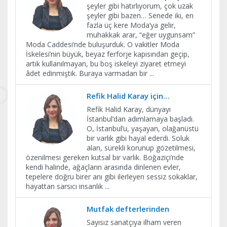
şeyler gibi hatırlıyorum, çok uzak
şeyler gibi bazen… Senede iki, en
fazla üç kere Moda’ya gelir,
muhakkak arar, “eğer uygunsam”
Moda Caddesi’nde buluşurduk. O vakitler Moda
İskelesi’nin büyük, beyaz ferforje kapısından geçip,
artık kullanılmayan, bu boş iskeleyi ziyaret etmeyi
âdet edinmiştik. Buraya varmadan bir
...
Refik Halid Karay için…
Refik Halid Karay, dünyayı
İstanbul’dan adımlamaya başladı.
O, İstanbul’u, yaşayan, olağanüstü
bir varlık gibi hayal ederdi. Soluk
alan, sürekli korunup gözetilmesi,
özenilmesi gereken kutsal bir varlık. Boğaziçi’nde
kendi halinde, ağaçların arasında dinlenen evler,
tepelere doğru birer anı gibi ilerleyen sessiz sokaklar,
hayattan sarsıcı insanlık
...
Mutfak defterlerinden
Sayısız sanatçıya ilham veren