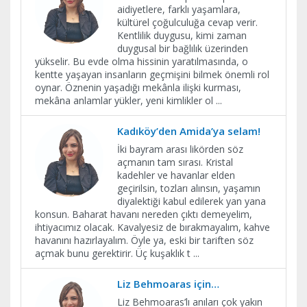
aidiyetlere, farklı yaşamlara,
kültürel çoğulculuğa cevap verir.
Kentlilik duygusu, kimi zaman
duygusal bir bağlılık üzerinden
yükselir. Bu evde olma hissinin yaratılmasında, o
kentte yaşayan insanların geçmişini bilmek önemli rol
oynar. Öznenin yaşadığı mekânla ilişki kurması,
mekâna anlamlar yükler, yeni kimlikler ol
...
Kadıköy’den Amida’ya selam!
İki bayram arası likörden söz
açmanın tam sırası. Kristal
kadehler ve havanlar elden
geçirilsin, tozları alınsın, yaşamın
diyalektiği kabul edilerek yan yana
konsun. Baharat havanı nereden çıktı demeyelim,
ihtiyacımız olacak. Kavalyesiz de bırakmayalım, kahve
havanını hazırlayalım. Öyle ya, eski bir tariften söz
açmak bunu gerektirir. Üç kuşaklık t
...
Liz Behmoaras için…
Liz Behmoaras’lı anıları çok yakın