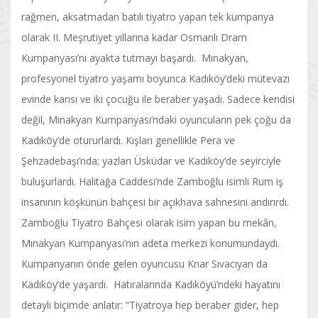
rağmen, aksatmadan batılı tiyatro yapan tek kumpanya
olarak II. Meşrutiyet yıllarına kadar Osmanlı Dram
Kumpanyası’nı ayakta tutmayı başardı. Mınakyan,
profesyonel tiyatro yaşamı boyunca Kadıköy’deki mütevazı
evinde karısı ve iki çocuğu ile beraber yaşadı. Sadece kendisi
değil, Mınakyan Kumpanyası’ndaki oyuncuların pek çoğu da
Kadıköy’de otururlardı. Kışları genellikle Pera ve
Şehzadebaşı’nda; yazları Üsküdar ve Kadıköy’de seyirciyle
buluşurlardı. Halitağa Caddesi’nde Zamboğlu isimli Rum iş
insanının köşkünün bahçesi bir açıkhava sahnesini andırırdı.
Zamboğlu Tiyatro Bahçesi olarak isim yapan bu mekân,
Mınakyan Kumpanyası’nın adeta merkezi konumundaydı.
Kumpanyanın önde gelen oyuncusu Knar Sıvacıyan da
Kadıköy’de yaşardı. Hatıralarında Kadıköyü’ndeki hayatını
detaylı biçimde anlatır: “Tiyatroya hep beraber gider, hep