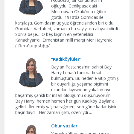
(Rodosto) bir kunduracının
oğluydu. Gedikpaşa’daki
Mesropyan Okulu’nda eğitim
gördü. 1910’da Gomidas ile
karşılaştı. Gomidas’ın üç yüz öğrencisinden biri oldu.
Gomidas Vartabed, zamanla bu sayıyı on altıya indirdi.
Sonra beşe… O beş kişinin en yeteneklisi
Kanachyan’dı. Ermenistan millî marşı Mer Hayrenik
(Մեր Հայրենիք/
...
“Kadıköylüler”
Baylan Pastanesi’nin sahibi Bay
Harry Lenas’ı tanıma fırsatı
bulmuştum. Bu nedenle yitip gitmiş
bir duyarlılığı, yaşama biçimini
ucundan kıyısından yakalamayı
başarmış şanslı bir insan olduğumu düşünüyorum.
Bay Harry, hemen hemen her gün Kadıköy Baylan’a
gelirdi. İlerlemiş yaşına rağmen, son güne kadar işinin
başındaydı. Her zaman şıktı, özenliydi
...
Obur yazılar
Yemek kültürü ve şarap uzmanı