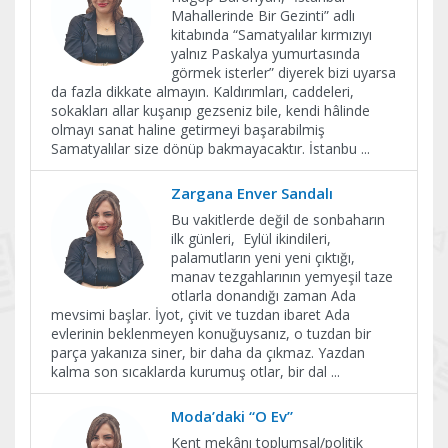
Mahallerinde Bir Gezinti” adlı
kitabında “Samatyalılar kırmızıyı
yalnız Paskalya yumurtasında
görmek isterler” diyerek bizi uyarsa
da fazla dikkate almayın. Kaldırımları, caddeleri,
sokakları allar kuşanıp gezseniz bile, kendi hâlinde
olmayı sanat haline getirmeyi başarabilmiş
Samatyalılar size dönüp bakmayacaktır. İstanbu
...
Zargana Enver Sandalı
Bu vakitlerde değil de sonbaharın
ilk günleri, Eylül ikindileri,
palamutların yeni yeni çıktığı,
manav tezgahlarının yemyeşil taze
otlarla donandığı zaman Ada
mevsimi başlar. İyot, çivit ve tuzdan ibaret Ada
evlerinin beklenmeyen konuğuysanız, o tuzdan bir
parça yakanıza siner, bir daha da çıkmaz. Yazdan
kalma son sıcaklarda kurumuş otlar, bir dal
...
Moda’daki “O Ev”
Kent mekânı toplumsal/politik