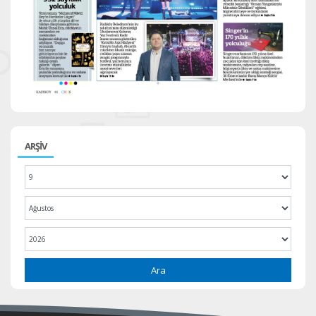
ARŞİV
Ara