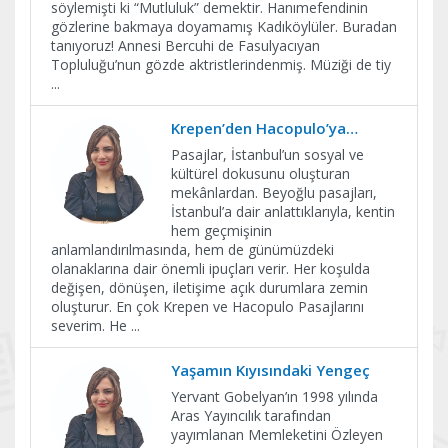
söylemişti ki “Mutluluk” demektir. Hanımefendinin
gözlerine bakmaya doyamamış Kadıköylüler. Buradan
tanıyoruz! Annesi Bercuhi de Fasulyacıyan
Topluluğu’nun gözde aktristlerindenmiş. Müziği de tiy
...
Krepen’den Hacopulo’ya…
Pasajlar, İstanbul’un sosyal ve
kültürel dokusunu oluşturan
mekânlardan. Beyoğlu pasajları,
İstanbul’a dair anlattıklarıyla, kentin
hem geçmişinin
anlamlandırılmasında, hem de günümüzdeki
olanaklarına dair önemli ipuçları verir. Her koşulda
değişen, dönüşen, iletişime açık durumlara zemin
oluşturur. En çok Krepen ve Hacopulo Pasajlarını
severim. He
...
Yaşamın Kıyısındaki Yengeç
Yervant Gobelyan’ın 1998 yılında
Aras Yayıncılık tarafından
yayımlanan Memleketini Özleyen