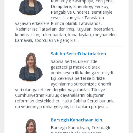
Rum köyü; Kasımpaşa, Yenişehir,
Dolapdere, Sinemköy, Feriköy,
Pangaltı ve Cinderesi semtleriyle
çevrili. Uzun yıllar Tatavla’da
yaşayan erkeklere Rumca olarak Tatavlianos,
kadınlar ise Tatavliani denilmiş. Kuyuları, bostanları,
kunduracıları, tulumbacıları, kabadayıları, meyhaneleri,
karnavalı, sporcuları ve genç kız
...
Sabiha Sertel’i hatırlarken
Sabiha Sertel, ülkemizde
gazeteciliği meslek olarak
benimseyen ilk kadın gazeteciydi.
Eşi Zekeriya Sertel ile birlikte
aydınlanma sürecimizde önemli
yeri olan gazete ve dergiler yayınladılar. Türkiye
Cumhuriyeti’nin kuruluş dayanaklarını oluşturan
reformları desteklediler. Hatta Sabiha Sertel bununla
da yetinmeyip daha gelişmiş bir toplum projesi
...
Barsegh Kanachyan için…
Barsegh Kanachyan, Tekirdağlı