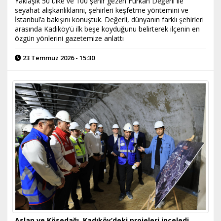
Yaklaşık 50 ülke ve 100 şehir gezen Furkan Değerli ile
seyahat alışkanlıklarını, şehirleri keşfetme yöntemini ve
İstanbul’a bakışını konuştuk. Değerli, dünyanın farklı şehirleri
arasında Kadıköy’ü ilk beşe koyduğunu belirterek ilçenin en
özgün yönlerini gazetemize anlattı
23 Temmuz 2026 - 15:30
Aslan ve Kösedağı, Kadıköy’deki projeleri inceledi