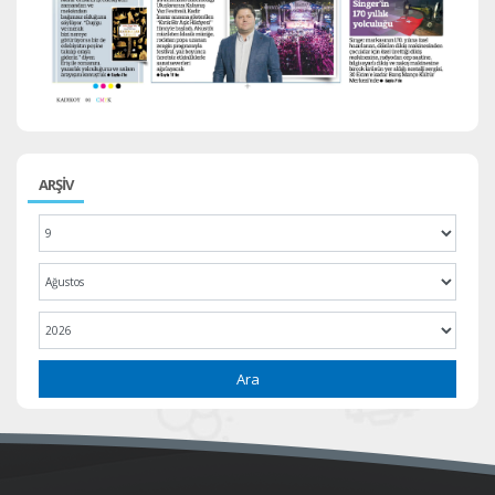
ARŞİV
Ara