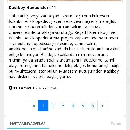
Kadıköy Havadisleri-11
Ünlü tarihçi ve yazar Reşad Ekrem Koçu'nun kült eseri
İstanbul Ansiklopedisi, geçen sene çevrimiçi erişime açıldı.
Garanti BBVA tarafından kurulan Salt’ın Kadir Has
Üniversitesi ile ortaklaşa yürüttüğü Reşad Ekrem Koçu ve
İstanbul Ansiklopedisi Arşivi projesi kapsamında hazırlanan
istanbulansiklopedisi.org sitesinde, yarım kalmış
ansiklopedinin G harfine kadarki basılı ciltleri ile 40 bini aşkın
belge bulunuyor. Biz de; sokaklardan mimari yapılara,
mühim ya da sıradan şahıslardan şehrin âdetlerine, tarihî
olaylardan şehir efsanelerine dek pek çok konunun işlendiği
bu “Muhteşem İstanbul'un Muazzam Kütüğü”nden Kadıköy
havadislerini sizlerle paylaşıyoruz.
11 Temmuz 2026 - 11:54
«
1
2
3
4
5
6
»
HAFTANIN YAZARLARI
Tümü