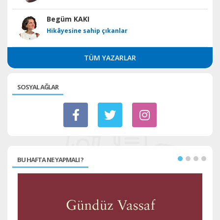
Begüm KAKI
Hikâyesine sahip çıkanlar
TÜM YAZARLAR
SOSYAL AĞLAR
BU HAFTA NE YAPMALI ?