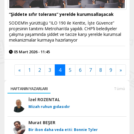
“Şiddete sıfır tolerans” yerelde kurumsallaşacak
SODEM’in yürüttüğü “ILO 190 ile Kentte, İşte Güvence”
projesinin tanıtımı Metrohan’da yapıldı. CHP’li belediyeler
çalışma yaşamında şiddet ve tacize karşı yerelde kurumsal
mekanizmalar kurmaya hazırlanıyor
05 Mart 2026 - 11:45
«
1
2
3
4
5
6
7
8
9
»
HAFTANIN YAZARLARI
Tümü
İzel ROZENTAL
Mizah ruhun gıdasıdır
Murat BEŞER
Bir ikon daha veda etti: Bonnie Tyler