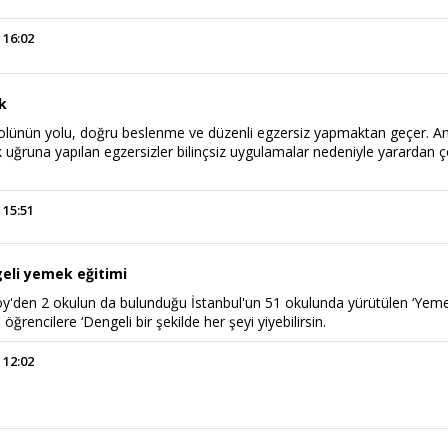
 16:02
ık
ntrolünün yolu, doğru beslenme ve düzenli egzersiz yapmaktan geçer. A
 uğruna yapılan egzersizler bilinçsiz uygulamalar nedeniyle yarardan 
.
 15:51
eli yemek eğitimi
öy'den 2 okulun da bulunduğu İstanbul'un 51 okulunda yürütülen ‘Yem
 öğrencilere ‘Dengeli bir şekilde her şeyi yiyebilirsin.
 12:02