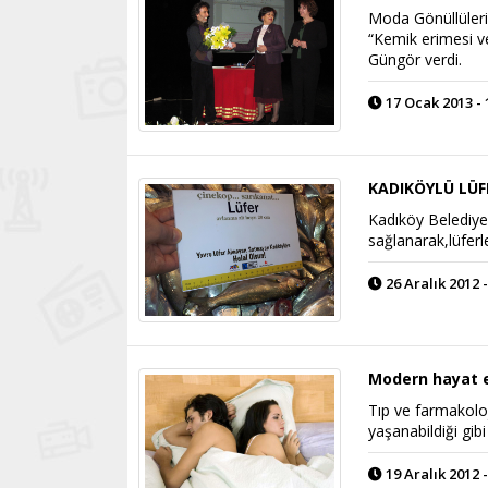
Moda Gönüllüleri,
“Kemik erimesi ve
Güngör verdi.
17 Ocak 2013 - 
KADIKÖYLÜ LÜF
Kadıköy Belediyes
sağlanarak,lüfer
26 Aralık 2012 -
Modern hayat er
Tıp ve farmakoloj
yaşanabildiği gibi
19 Aralık 2012 -