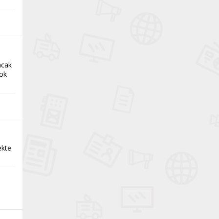
ncak
çok
ekte