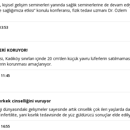
 kişisel gelişim seminerleri yanında sağlık seminerlerine de devam edi
 sağlığımıza etkisi” konulu konferansı, fizik tedavi uzmanı Dr. Özlem
13:53
ERİ KORUYOR!
Power Ballad / Ha
Haftanın Pusulası
i, Kadıköy sınırları içinde 20 cm’den küçük yavru lüferlerin satılmamas
Şarkısı
lerin korunması amaçlanıyor.
 11:45
kek cinselliğini vuruyor
i dünyasındaki gelişmeler sayesinde artık cinsellik çok ileri yaşlarda d
 infertilite, yani kısırlık tedavisinde de yüz güldürücü sonuçlar elde edili
 16:55