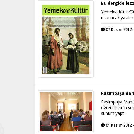
Bu dergide lez
YemekveKültür’ün
okunacak yazılar 
07 Kasım 2012 -
Rasimpaşa'da ‘
Rasimpaşa Mahall
öğrencilerinin vel
sunum yaptı.
01 Kasım 2012 -