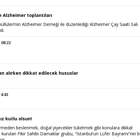
 Alzheimer toplantıları
lüleri’nin Alzheimer Derneği ile düzenlediği Alzheimer Çay Saati Salı
dı.
 08:22
an alırken dikkat edilecek hususlar
14:43
z kutlu olsun!
meden beslenmek, doğal yiyecekler tüketmek gibi konulara dikkat
kurulan Fikir Sahibi Damaklar grubu, “İstanbul'un Lüfer Bayramı”nın bu
yor.