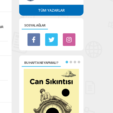
TÜM YAZARLAR
SOSYAL AĞLAR
mak
BU HAFTA NE YAPMALI ?