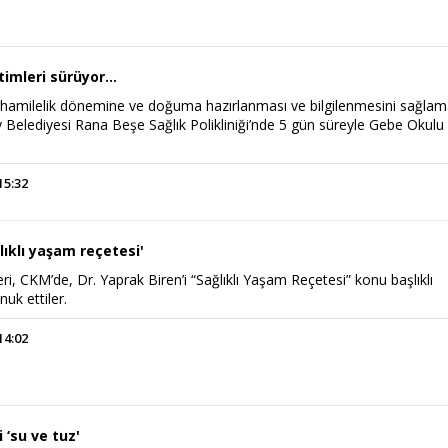
timleri sürüyor…
 hamilelik dönemine ve doğuma hazırlanması ve bilgilenmesini sağla
 Belediyesi Rana Beşe Sağlık Polikliniği’nde 5 gün süreyle Gebe Okulu
15:32
lıklı yaşam reçetesi'
ri, CKM’de, Dr. Yaprak Biren’i “Sağlıklı Yaşam Reçetesi” konu başlıklı
nuk ettiler.
14:02
‘su ve tuz'