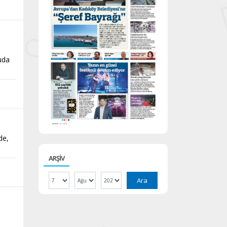
nuda
de,
ARŞİV
Ara