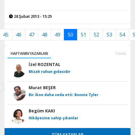
28 Şubat 2013 - 15:25
45
46
47
48
49
50
51
52
53
54
HAFTANIN YAZARLARI
Tümü
İzel ROZENTAL
Mizah ruhun gıdasıdır
Murat BEŞER
Bir ikon daha veda etti: Bonnie Tyler
Begüm KAKI
Hikâyesine sahip çıkanlar
TÜM YAZARLAR