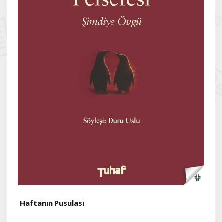
Haftanın Pusulası
H