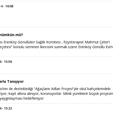
 - 16:08
 mümkün mü?
i Erenköy Gönüllüleri Sağlık Komitesi , fizyoterapist Mahmut Çeter’i
eçetesi” konulu semineri ikincisini sunmak üzere Erenköy Gönüllü Evi’
 - 15:56
rla Tanışıyor
i’nin de desteklediği “Ağaçların Adları Projesi”yle okul bahçelerindeki
iyor, kayıt altına alınıyor, korunuyorlar. Minik yüreklerin büyük projesin
yaygınlaşması hedefleniyor.
 - 15:22