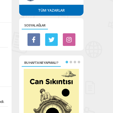
TÜM YAZARLAR
SOSYAL AĞLAR
BU HAFTA NE YAPMALI ?
di.