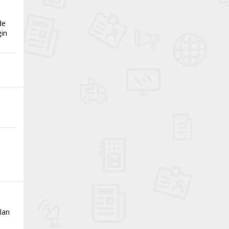
de
ğin
ları