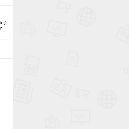
iniği
r