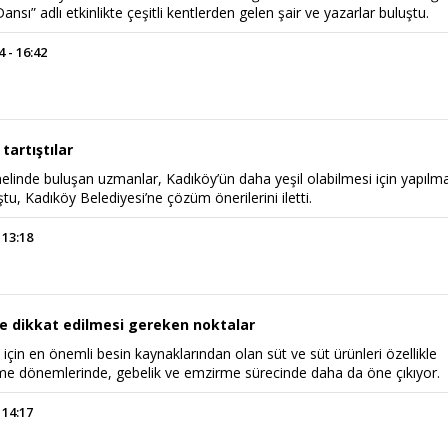
Dansı” adlı etkinlikte çeşitli kentlerden gelen şair ve yazarlar buluştu.
 - 16:42
 tartıştılar
elinde buluşan uzmanlar, Kadıköy’ün daha yeşil olabilmesi için yapılm
tu, Kadıköy Belediyesi’ne çözüm önerilerini iletti.
 13:18
e dikkat edilmesi gereken noktalar
m için en önemli besin kaynaklarından olan süt ve süt ürünleri özellikle
e dönemlerinde, gebelik ve emzirme sürecinde daha da öne çıkıyor.
 14:17