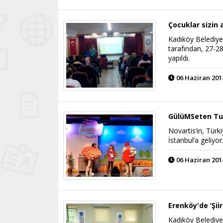
Çocuklar sizin 
Kadıköy Belediyesi
tarafından, 27-2
yapıldı.
06 Haziran 2014
GülüMSeten Tu
Novartis’in, Türk
İstanbul’a geliyor
06 Haziran 2014
Erenköy'de ‘Şii
Kadıköy Belediyes