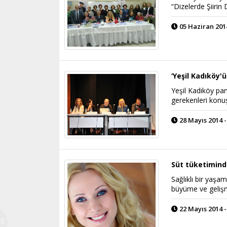
“Dizelerde Şiirin 
05 Haziran 2014
‘Yeşil Kadıköy'ü
Yeşil Kadıköy pan
gerekenleri konuş
28 Mayıs 2014 -
Süt tüketimind
Sağlıklı bir yaşa
büyüme ve gelişm
22 Mayıs 2014 -