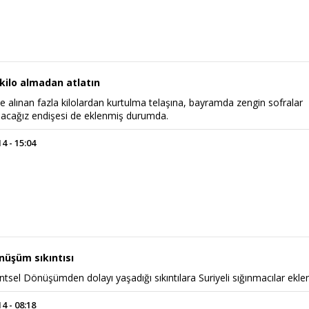
kilo almadan atlatın
e alınan fazla kilolardan kurtulma telaşına, bayramda zengin sofralar
pacağız endişesi de eklenmiş durumda.
 - 15:04
nüşüm sıkıntısı
Kentsel Dönüşümden dolayı yaşadığı sıkıntılara Suriyeli sığınmacılar eklen
 - 08:18