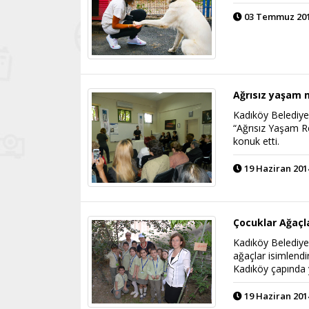
03 Temmuz 2014
Ağrısız yaşam
Kadıköy Belediyes
“Ağrısız Yaşam R
konuk etti.
19 Haziran 2014
Çocuklar Ağaçla
Kadıköy Belediyes
ağaçlar isimlendir
Kadıköy çapında 
19 Haziran 2014