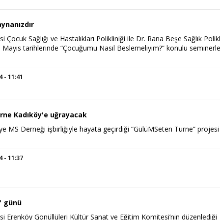
aynanızdır
 Çocuk Sağlığı ve Hastalıkları Polikliniği ile Dr. Rana Beşe Sağlık Polikl
8 Mayıs tarihlerinde “Çocuğumu Nasıl Beslemeliyim?” konulu seminerle
 - 11:41
rne Kadıköy'e uğrayacak
iye MS Derneği işbirliğiyle hayata geçirdiği “GülüMSeten Turne” projesi
.
 - 11:37
r' günü
i Erenköy Gönüllüleri Kültür Sanat ve Eğitim Komitesi’nin düzenlediği