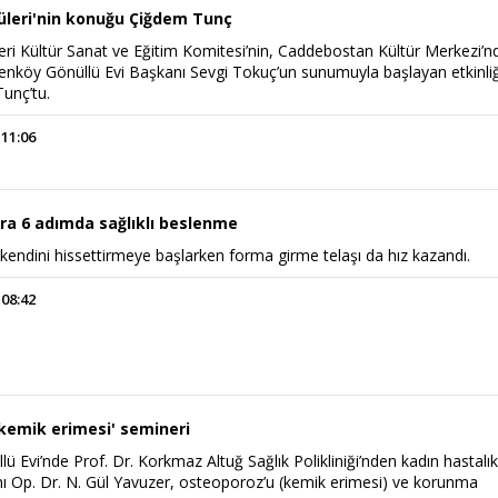
üleri'nin konuğu Çiğdem Tunç
eri Kültür Sanat ve Eğitim Komitesi’nin, Caddebostan Kültür Merkezi’n
renköy Gönüllü Evi Başkanı Sevgi Tokuç’un sunumuyla başlayan etkinli
unç’tu.
 11:06
ara 6 adımda sağlıklı beslenme
 kendini hissettirmeye başlarken forma girme telaşı da hız kazandı.
 08:42
kemik erimesi' semineri
 Evi’nde Prof. Dr. Korkmaz Altuğ Sağlık Polikliniği’nden kadın hastalık
Op. Dr. N. Gül Yavuzer, osteoporoz’u (kemik erimesi) ve korunma