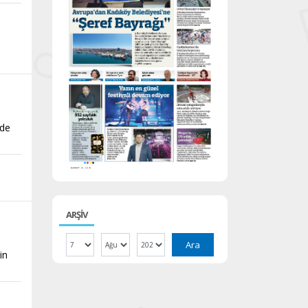
nde
ARŞİV
Ara
in