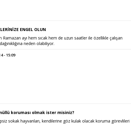
LERİNİZE ENGEL OLUN
n Ramazan ayı hem sıcak hem de uzun saatler ile özellikle çalışan
dağınıklığına neden olabiliyor.
Power Ballad / Ha
Haftanın Pusulası
 - 15:09
Şarkısı
nüllü koruması olmak ister misiniz?
psiz sokak hayvanları, kendilerine göz kulak olacak koruma görevlileri