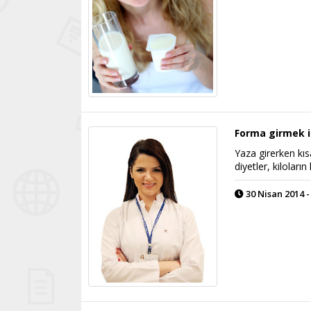
Forma girmek iç
Yaza girerken kı
diyetler, kilolar
30 Nisan 2014 -