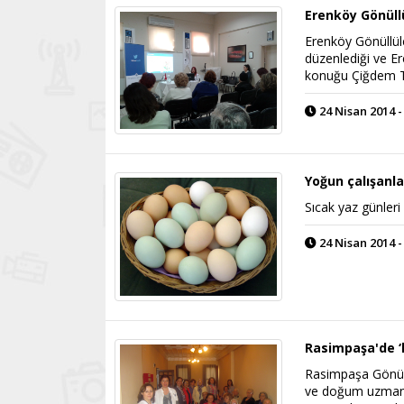
Erenköy Gönüll
Erenköy Gönüllül
düzenlediği ve E
konuğu Çiğdem T
24 Nisan 2014 -
Yoğun çalışanl
Sıcak yaz günleri
24 Nisan 2014 -
Rasimpaşa'de ‘
Rasimpaşa Gönüllü
ve doğum uzmanı 