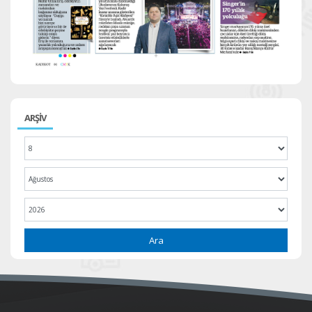
ARŞİV
Ara