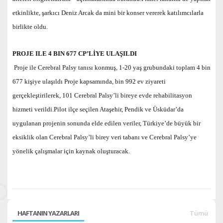
etkinlikte, şarkıcı Deniz Arcak da mini bir konser vererek katılımcılarla
birlikte oldu.
PROJE ILE 4 BIN 677 CP’LİYE ULAŞILDI
Proje ile Cerebral Palsy tanısı konmuş, 1-20 yaş grubundaki toplam 4 bin
677 kişiye ulaşıldı Proje kapsamında, bin 992 ev ziyareti
gerçekleştirilerek, 101 Cerebral Palsy’li bireye evde rehabilitasyon
hizmeti verildi.Pilot ilçe seçilen Ataşehir, Pendik ve Üsküdar’da
uygulanan projenin sonunda elde edilen veriler, Türkiye’de büyük bir
eksiklik olan Cerebral Palsy’li birey veri tabanı ve Cerebral Palsy’ye
yönelik çalışmalar için kaynak oluşturacak.
HAFTANIN YAZARLARI
Tümü