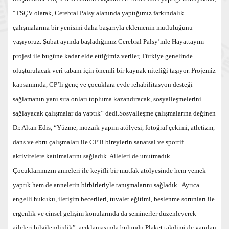
“TSÇV olarak, Cerebral Palsy alanında yaptığımız farkındalık
çalışmalarına bir yenisini daha başarıyla eklemenin mutluluğunu
yaşıyoruz. Şubat ayında başladığımız Cerebral Palsy’mle Hayattayım
projesi ile bugüne kadar elde ettiğimiz veriler, Türkiye genelinde
oluşturulacak veri tabanı için önemli bir kaynak niteliği taşıyor. Projemiz
kapsamında, CP’li genç ve çocuklara evde rehabilitasyon desteği
sağlamanın yanı sıra onları topluma kazandıracak, sosyalleşmelerini
sağlayacak çalışmalar da yaptık” dedi.Sosyalleşme çalışmalarına değinen
Dr. Altan Edis, “Yüzme, mozaik yapım atölyesi, fotoğraf çekimi, atletizm,
dans ve ebru çalışmaları ile CP’li bireylerin sanatsal ve sportif
aktivitelere katılmalarını sağladık. Aileleri de unutmadık…
Çocuklarımızın anneleri ile keyifli bir mutfak atölyesinde hem yemek
yaptık hem de annelerin birbirleriyle tanışmalarını sağladık. Ayrıca
engelli hukuku, iletişim becerileri, tuvalet eğitimi, beslenme sorunları ile
ergenlik ve cinsel gelişim konularında da seminerler düzenleyerek
aileleri bilgilendirdik” açıklamasında bulundu.Plaket takdimi de yapılan