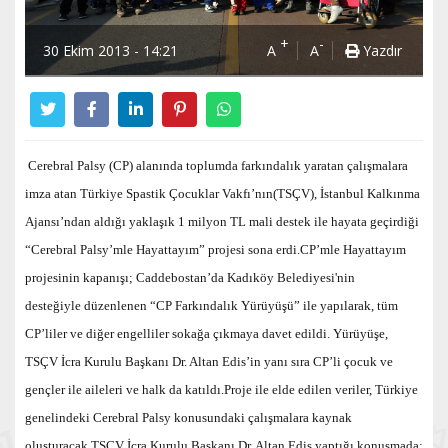
+
-
30 Ekim 2013 - 14:21
A
A
Yazdır
Cerebral Palsy (CP) alanında toplumda farkındalık yaratan çalışmalara
imza atan Türkiye Spastik Çocuklar Vakfı’nın(TSÇV), İstanbul Kalkınma
Ajansı’ndan aldığı yaklaşık 1 milyon TL mali destek ile hayata geçirdiği
“Cerebral Palsy’mle Hayattayım” projesi sona erdi.CP’mle Hayattayım
projesinin kapanışı; Caddebostan’da Kadıköy Belediyesi'nin
desteğiyle düzenlenen “CP Farkındalık Yürüyüşü” ile yapılarak, tüm
CP’liler ve diğer engelliler sokağa çıkmaya davet edildi. Yürüyüşe,
TSÇV İcra Kurulu Başkanı Dr. Altan Edis’in yanı sıra CP’li çocuk ve
gençler ile aileleri ve halk da katıldı.Proje ile elde edilen veriler, Türkiye
genelindeki Cerebral Palsy konusundaki çalışmalara kaynak
oluşturacak.TSÇV İcra Kurulu Başkanı Dr. Altan Edis yaptığı konuşmada;