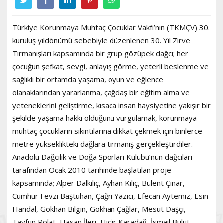
Türkiye Korunmaya Muhtaç Çocuklar Vakfı’nın (TKMÇV) 30.
kuruluş yıldönümü sebebiyle düzenlenen 30. Yıl Zirve
Tırmanışları kapsamında bir grup gözüpek dağcı; her
çocuğun şefkat, sevgi, anlayış görme, yeterli beslenme ve
sağlıklı bir ortamda yaşama, oyun ve eğlence
olanaklarından yararlanma, çağdaş bir eğitim alma ve
yeteneklerini geliştirme, kısaca insan haysiyetine yakışır bir
şekilde yaşama hakkı olduğunu vurgulamak, korunmaya
muhtaç çocukların sıkıntılarına dikkat çekmek için binlerce
metre yükseklikteki dağlara tırmanış gerçekleştirdiler.
Anadolu Dağcılık ve Doğa Sporları Kulübü’nün dağcıları
tarafından Ocak 2010 tarihinde başlatılan proje
kapsamında; Alper Dalkılıç, Ayhan Kılıç, Bülent Çınar,
Cumhur Fevzi Baştuhan, Çağrı Yazıcı, Efecan Aytemiz, Esin
Handal, Gökhan Bilgin, Gökhan Çağlar, Mesut Daşçı,
Tayfun Polat, Hasan İleri, Hıdır Karadağ, İsmail Bulut,