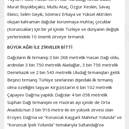
Murat Büyükbıçakcı, Mutlu Ataç, Özgür Keskin, Savaş
Ekinci, Selim Geyik, Sönmez Erkaya ve Yüksel Akti’den
oluşan kahraman dağcılar korunmaya muhtaç çocuklar
(Koruncuklar) için bir yıl içinde Türkiye ve dünyanın değişik
yerlerindeki 10 önemli zirveye tırmandı.
BÜYÜK AĞRI İLE ZİRVELER BİTTİ
Dağcıların ilk tırmanışı 3 bin 268 metrelik Hasan Dağı oldu,
ardından 3 bin 750 metrelik Aladağlar, 3 bin 756 metrelik
Demirkazık ve 2 bin 543 metrelik Uludağ tırmanışları geldi.
Beşinci tırmanış Türkiye sınırlarının dışındaki ilk tırmanış
olma özelliğini taşıyan Kırgızistan’ın 6 bin 102 metrelik
Çapayev Dağı’na yapıldı. Dağcılar 4 bin 058 metrelik
Süphan Dağı tırmanışını ve Haziran ayı içinde de Orta
Anadolu’nun 3 bin 916 metre ile en yüksek zirvesi olan
Erciyes Dağı’na ve “Koruncuk Kaşgarlı Mahmut Yolunda” ve
“Koruncuk İpek Yolunda” temalarıyla Sultandağı’na