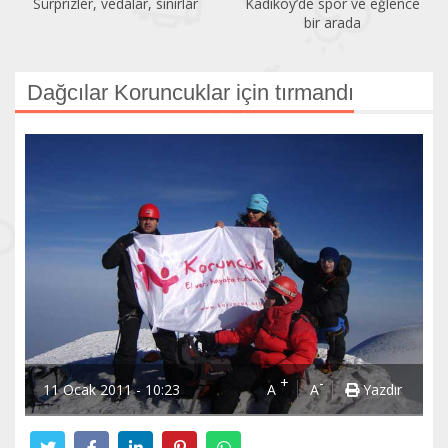
Sürprizler, vedalar, sınırlar
Kadıköy’de spor ve eğlence
bir arada
Dağcılar Koruncuklar için tırmandı
+
-
11 Ocak 2011 - 10:23
A
A
Yazdır