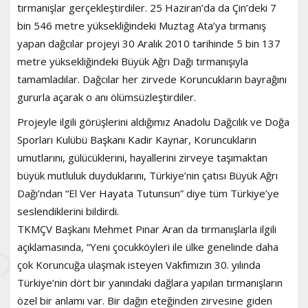
tırmanışlar gerçekleştirdiler. 25 Haziran’da da Çin’deki 7
bin 546 metre yüksekliğindeki Muztag Ata’ya tırmanış
yapan dağcılar projeyi 30 Aralık 2010 tarihinde 5 bin 137
metre yüksekliğindeki Büyük Ağrı Dağı tırmanışıyla
tamamladılar. Dağcılar her zirvede Koruncukların bayrağını
gururla açarak o anı ölümsüzleştirdiler.
Projeyle ilgili görüşlerini aldığımız Anadolu Dağcılık ve Doğa
Sporları Kulübü Başkanı Kadir Kaynar, Koruncukların
umutlarını, gülücüklerini, hayallerini zirveye taşımaktan
büyük mutluluk duyduklarını, Türkiye’nin çatısı Büyük Ağrı
Dağı’ndan “El Ver Hayata Tutunsun” diye tüm Türkiye’ye
seslendiklerini bildirdi.
TKMÇV Başkanı Mehmet Pınar Aran da tırmanışlarla ilgili
açıklamasında, “Yeni çocukköyleri ile ülke genelinde daha
çok Koruncuğa ulaşmak isteyen Vakfımızın 30. yılında
Türkiye’nin dört bir yanındaki dağlara yapılan tırmanışların
özel bir anlamı var. Bir dağın eteğinden zirvesine giden