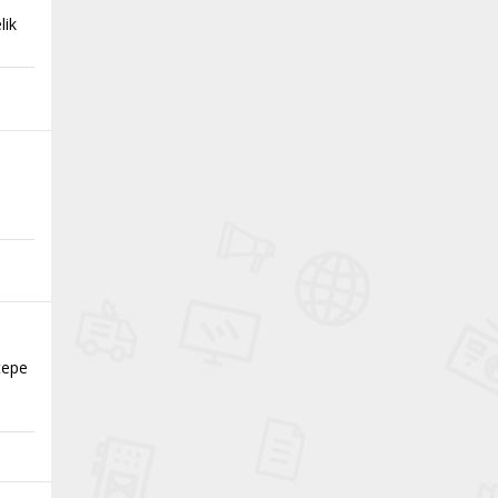
lik
tepe