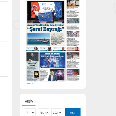
ARŞİV
Ara