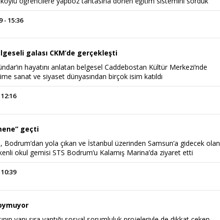
dıköylü öğrencilere yapboz tahtasına dönen eğitim sistemini sorduk
 - 15:36
lgeseli galası CKM’de gerçekleşti
ndar’ın hayatını anlatan belgesel Caddebostan Kültür Merkezi’nde
rime sanat ve siyaset dünyasından birçok isim katıldı
 12:16
ene” geçti
 Bodrum’dan yola çıkan ve İstanbul üzerinden Samsun’a gidecek ola
elkenli okul gemisi STS Bodrum’u Kalamış Marina’da ziyaret etti
 10:39
doymuyor
nın yanı sıra yaptığı sosyal sorumluluk projeleriyle de dikkat çeken