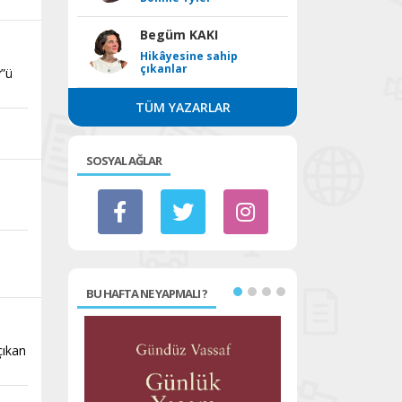
Begüm KAKI
Hikâyesine sahip
çıkanlar
y”ü
TÜM YAZARLAR
SOSYAL AĞLAR
BU HAFTA NE YAPMALI ?
çıkan