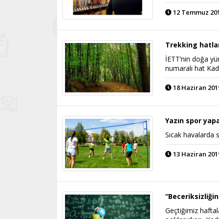
12 Temmuz 2019
Trekking hatlar
İETT’nin doğa yür
numaralı hat Kad
18 Haziran 2019
Yazın spor yap
Sıcak havalarda s
13 Haziran 2019
“Beceriksizliği
Geçtiğimiz hafta