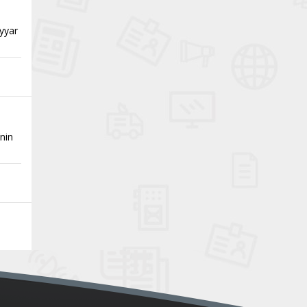
eyyar
’nin