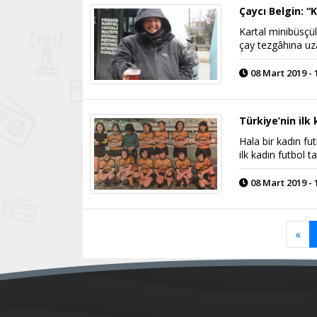
Çaycı Belgin: “
Kartal minibüsçül
çay tezgâhına uz
08 Mart 2019 - 
Türkiye’nin ilk
Hala bir kadın fu
ilk kadın futbol 
08 Mart 2019 - 
«