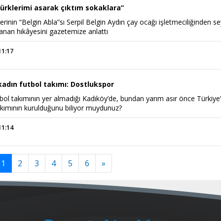
Kürklerimi asarak çıktım sokaklara”
erinin “Belgin Abla”sı Serpil Belgin Aydın çay ocağı işletmeciliğinden s
anan hikâyesini gazetemize anlattı
11:17
 kadın futbol takımı: Dostlukspor
tbol takımının yer almadığı Kadıköy’de, bundan yarım asır önce Türkiye
takımının kurulduğunu biliyor muydunuz?
11:14
1
2
3
4
5
6
»