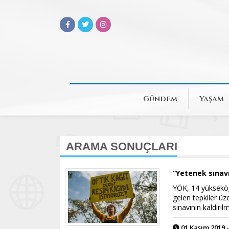
Gündem
Yaşam
ARAMA SONUÇLARI
“Yetenek sınavı
YÖK, 14 yükseköğ
gelen tepkiler üz
sınavının kaldırıl
01 Kasım 2019 -