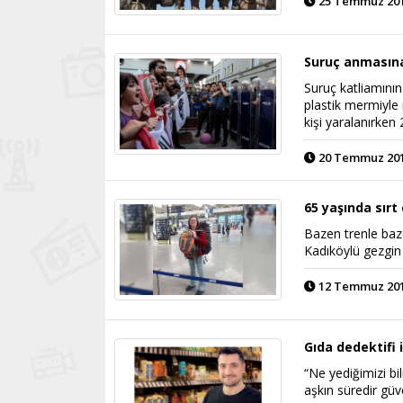
25 Temmuz 2019
Suruç anmasına
Suruç katliamının
plastik mermiyle 
kişi yaralanırken 
20 Temmuz 2019
65 yaşında sırt
Bazen trenle ba
Kadıköylü gezgin
12 Temmuz 2019
Gıda dedektifi 
“Ne yediğimizi b
aşkın süredir güve