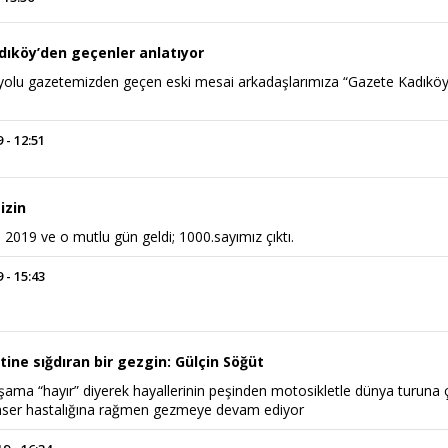
dıköy’den geçenler anlatıyor
yolu gazetemizden geçen eski mesai arkadaşlarımıza “Gazete Kadıkö
 - 12:51
izin
2019 ve o mutlu gün geldi; 1000.sayımız çıktı.
 - 15:43
tine sığdıran bir gezgin: Gülçin Söğüt
şama “hayır” diyerek hayallerinin peşinden motosikletle dünya turuna 
anser hastalığına rağmen gezmeye devam ediyor