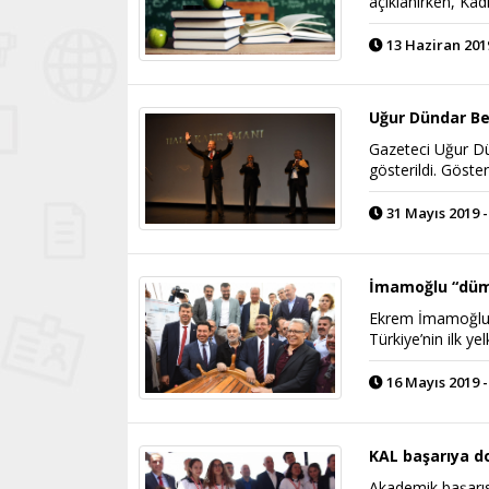
açıklanırken, Ka
13 Haziran 2019
Uğur Dündar Be
Gazeteci Uğur Dü
gösterildi. Göste
31 Mayıs 2019 -
İmamoğlu “düm
Ekrem İmamoğlu,
Türkiye’nin ilk y
16 Mayıs 2019 -
KAL başarıya 
Akademik başarısı