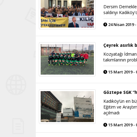
Dersim Dernekler
saldırıyı Kadıköy'
24 Nisan 2019 -
Çeyrek asırlık 
Kozyatağı İdman 
takımlarının prob
15 Mart 2019 - 
Göztepe SGK “h
Kadıköy’ün en bü
Eğitim ve Araştı
açılmadı
15 Mart 2019 - 