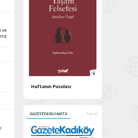
p ve
arca
Haftanın Pusulası
Haftanın Pusul
GAZETE'DE BU HAFTA
Tümü
ı