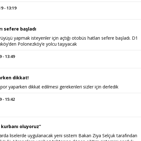
 - 13:19
ı sefere başladı
üyüşü yapmak isteyenler için açtığı otobüs hatları sefere başladı. D1
ıköy’den Polonezköy’e yolcu taşıyacak
 - 13:49
arken dikkat!
por yaparken dikkat edilmesi gerekenleri sizler için derledik
 - 15:42
n kurbanı oluyoruz”
larda liselerde uygulanacak yeni sistem Bakan Ziya Selçuk tarafından