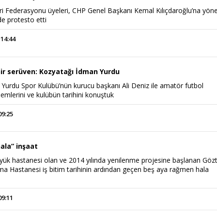
i Federasyonu üyeleri, CHP Genel Başkanı Kemal Kılıçdaroğlu’na yöne
de protesto etti
 14:44
bir serüven: Kozyatağı İdman Yurdu
Yurdu Spor Kulübü’nün kurucu başkanı Ali Deniz ile amatör futbol
lemlerini ve kulübün tarihini konuştuk
09:25
ala” inşaat
yük hastanesi olan ve 2014 yılında yenilenme projesine başlanan Göz
rma Hastanesi iş bitim tarihinin ardından geçen beş aya rağmen hala
09:11