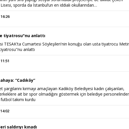
isesi, sporda da İstanbul’un en iddialı okullarından…
 16:26
e tiyatrosu"nu anlattı
si TESAK'ta Cumartesi Söyleşileri'nin konuğu olan usta tiyatrocu Meti
iyatrosu"nu anlattı
 11:51
sahaya: “Cadıköy”
t yargılarını kırmayı amaçlayan Kadıköy Belediyesi kadın çalışanları,
rkeklere ait bir spor olmadığını göstermek için belediye personelinde
 futbol takımı kurdu
 14:02
ri saldırıyı kınadı