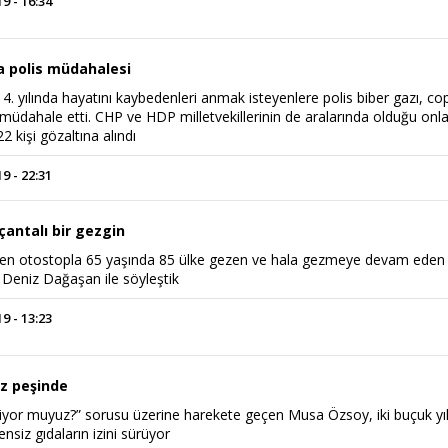
 - 16:34
 polis müdahalesi
 4. yılında hayatını kaybedenleri anmak isteyenlere polis biber gazı, co
müdahale etti. CHP ve HDP milletvekillerinin de aralarında olduğu onl
22 kişi gözaltına alındı
 - 22:31
 çantalı bir gezgin
zen otostopla 65 yaşında 85 ülke gezen ve hala gezmeye devam eden
Haftanın Sinevizyonu
Haftanın Pusulası
 Deniz Dağaşan ile söyleştik
 - 13:23
iz peşinde
iliyor muyuz?” sorusu üzerine harekete geçen Musa Özsoy, iki buçuk yıl
nsiz gıdaların izini sürüyor