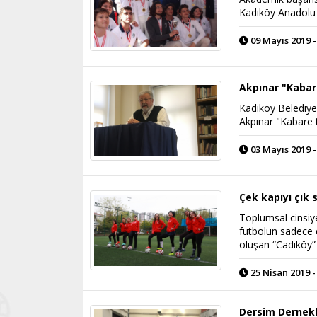
Kadıköy Anadolu L
09 Mayıs 2019 -
Akpınar "Kabar
Kadıköy Belediye
Akpınar "Kabare t
03 Mayıs 2019 -
Çek kapıyı çık 
Toplumsal cinsiye
futbolun sadece e
oluşan “Cadıköy”
25 Nisan 2019 -
Dersim Dernekle