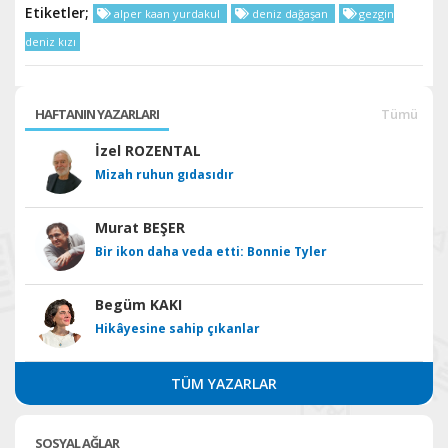
Etiketler;
alper kaan yurdakul
deniz dağaşan
gezgin
deniz kızı
HAFTANIN YAZARLARI
Tümü
İzel ROZENTAL
Mizah ruhun gıdasıdır
Murat BEŞER
Bir ikon daha veda etti: Bonnie Tyler
Begüm KAKI
Hikâyesine sahip çıkanlar
TÜM YAZARLAR
SOSYAL AĞLAR