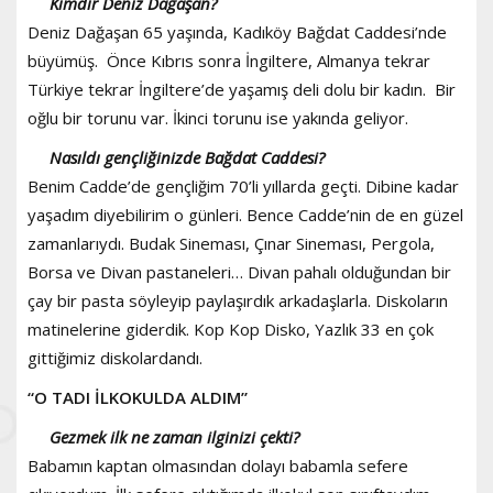
Kimdir Deniz Dağaşan?
Deniz Dağaşan 65 yaşında, Kadıköy Bağdat Caddesi’nde
büyümüş. Önce Kıbrıs sonra İngiltere, Almanya tekrar
Türkiye tekrar İngiltere’de yaşamış deli dolu bir kadın. Bir
oğlu bir torunu var. İkinci torunu ise yakında geliyor.
Nasıldı gençliğinizde Bağdat Caddesi?
Benim Cadde’de gençliğim 70’li yıllarda geçti. Dibine kadar
yaşadım diyebilirim o günleri. Bence Cadde’nin de en güzel
zamanlarıydı. Budak Sineması, Çınar Sineması, Pergola,
Borsa ve Divan pastaneleri… Divan pahalı olduğundan bir
çay bir pasta söyleyip paylaşırdık arkadaşlarla. Diskoların
matinelerine giderdik. Kop Kop Disko, Yazlık 33 en çok
gittiğimiz diskolardandı.
“O TADI İLKOKULDA ALDIM”
Gezmek ilk ne zaman ilginizi çekti?
Babamın kaptan olmasından dolayı babamla sefere