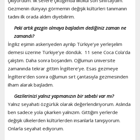
çıkıyordum. İlk sefere çıktığımda ilkokul son sınıftaydım.
Gezmenin dünyayı görmemin değişik kültürleri tanımanın
tadını ilk orada aldım diyebilirim.
Peki artık gezgin olmaya başladım dediğiniz zaman ne
zamandı?
İngiliz eşimin askeriyeden ayrılıp Türkiye’ye yerleşelim
demesi üzerine Türkiye’ye döndük. 11 sene Coca Cola’da
çalıştım. Daha sonra boşandım. Oğlumun üniversite
zamanında tekrar gittim İngiltere’ye. Esas gezmeye
İngiltere’den sonra oğlumun sırt çantasıyla gezmesinden
ilham alarak başladım.
Gezilerinizi yalnız yapmanızın bir sebebi var mı?
Yalnız seyahati özgürlük olarak değerlendiriyorum. Aslında
ben sadece yola çıkarken yalnızım. Gittiğim yerlerde
değişik ülkelerden kültürlerden insanlarla tanışıyorum.
Onlarla seyahat ediyorum.