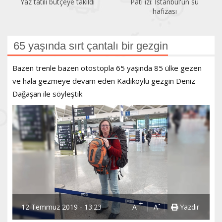
Pati izi: İstanbul'un su
Bir gezginin gözünden
hafızası
Kadıköy
65 yaşında sırt çantalı bir gezgin
Bazen trenle bazen otostopla 65 yaşında 85 ülke gezen
ve hala gezmeye devam eden Kadıköylü gezgin Deniz
Dağaşan ile söyleştik
+
-
12 Temmuz 2019 - 13:23
A
A
Yazdır