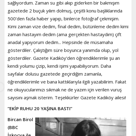
sağlıyordum. Zaman su gibi akıp giderken bir bakmışım
gazetede 2 buçuk yılım dolmuş, çeşitli konu başlıklarında
500’den fazla haber yapıp, binlerce fotoğraf çekmişim.
Kimi zaman vize dedim, final dedim, bütünleme dedim kimi
zaman hastayım dedim (ama gerçekten hastaydım) çift
anadal yapıyorum dedim... Hepsinde de müsamaha
gösterdiler. Çalıştığım süre boyunca yanımda olup, yol
gösterdiler. Gazete Kadıköy’den öğrendiklerimle şu an
kendi yolumu çizip, kendi işimi yapabiliyorum. Daha
sayfalar dolusu gazetede geçirdiğim zamanla,
öğrendiklerimle ve bana kattıklarıyla ilgili yazabilirim. Fakat
ne okuyucularımızı sıkmak ne de yazım için verilen vuruş
sayısını aşmak isterim. Teşekkürler Gazete Kadıköy ailesi!
“EKİP RUHU 20 YAŞINA BASTI”
Bircan Birol
(BBC
İskoçya ile