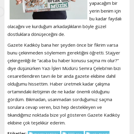
yapacağım bir
yerin benim için
bu kadar faydalı
olacağını ve kurduğum arkadaşlıkların böyle güzel
dostluklara dönüşeceğini de.
Gazete Kadıköy bana her şeyden önce bir fikrim varsa
bunu çekinmeden söylemem gerektiğini öğretti. Stajyer
çekingenliği ile “acaba bu haber konusu saçma mı olur?”
diye düşünürken Yazı İşleri Müdürü Semra Çelebi’nin bizi
cesaretlendiren tavrı ile bir anda gazete ekibine dahil
olduğumu hissettim. Haber üretmek kadar çalışma
ortamındaki iletişimin de ne kadar önemli olduğunu
gördüm. Bıkmadan, usanmadan sorduğumuz saçma
sorulara cevap veren, bizi hep destekleyen ve
tıkandığımız noktada bize yol gösteren Gazete Kadıköy
ekibine çok teşekkür ederim.
Etiketler;
gazete kadıköy
1000.sayı
yolu gazete