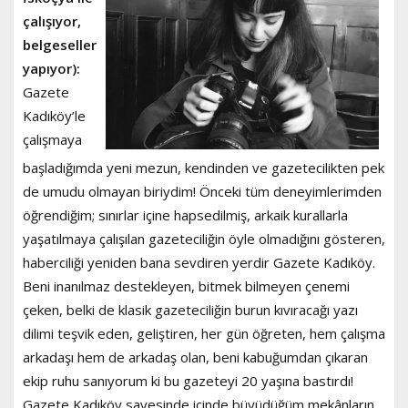
çalışıyor,
belgeseller
yapıyor):
Gazete
Kadıköy’le
çalışmaya
başladığımda yeni mezun, kendinden ve gazetecilikten pek
de umudu olmayan biriydim! Önceki tüm deneyimlerimden
öğrendiğim; sınırlar içine hapsedilmiş, arkaik kurallarla
yaşatılmaya çalışılan gazeteciliğin öyle olmadığını gösteren,
haberciliği yeniden bana sevdiren yerdir Gazete Kadıköy.
Beni inanılmaz destekleyen, bitmek bilmeyen çenemi
çeken, belki de klasik gazeteciliğin burun kıvıracağı yazı
dilimi teşvik eden, geliştiren, her gün öğreten, hem çalışma
arkadaşı hem de arkadaş olan, beni kabuğumdan çıkaran
ekip ruhu sanıyorum ki bu gazeteyi 20 yaşına bastırdı!
Gazete Kadıköy sayesinde içinde büyüdüğüm mekânların