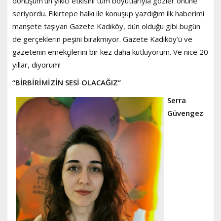
dönüşüm’ün yıkıcı etkisini tüm boyutlarıyla gözler önüne
seriyordu. Fikirtepe halkı ile konuşup yazdığım ilk haberimi
manşete taşıyan Gazete Kadıköy, dün olduğu gibi bugün
de gerçeklerin peşini bırakmıyor. Gazete Kadıköy’ü ve
gazetenin emekçilerini bir kez daha kutluyorum. Ve nice 20
yıllar, diyorum!
“BİRBİRİMİZİN SESİ OLACAĞIZ”
Serra
Güvengez