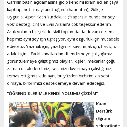
Garı’nın basın açıklamasına gidip kendimi ikram edilen çaya
kaptırıp, not almayı unuttuğumu hatırlatan), Gökçe
Uygun’a, Alper Kaan Yurdakul’a (‘Yaparsıın bunda bir şey
yok’ desteği için) ve Evin Arslan’a çok teşekkür ederim.
Artık yoluma bir şekilde sivil toplumda da devam etsem
hepimiz aynı şey için uğraşıyor, aynı özgürlük için mücadele
ediyoruz. Yazmak için, yazdığımızı savunmak için, hak için,
adalet için… Farklı kanallardan dillendirmeye çalıştığımız
görüntülemeye çalıştığımız olaylar, kişiler, mekanlar çoğu
zaman ortak derdimiz, sesimizi duyurmaya çalıştığımız,
temas ettiğimiz kitle aynı, bu yüzden birbirimizin sesi
olmaya, birbirimizi desteklemeye devam edeceğiz.
“ÖĞRENDİKLERİMLE KENDİ YOLUMU ÇİZDİM”
Kaan
Dertürk
(Eğitim
sektöründe