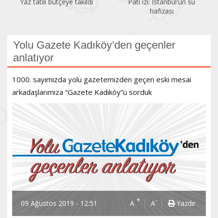
Pati izi: İstanbul'un su
Bir gezginin gözünden
hafızası
Kadıköy
Yolu Gazete Kadıköy’den geçenler
anlatıyor
1000. sayımızda yolu gazetemizden geçen eski mesai
arkadaşlarımıza “Gazete Kadıköy”ü sorduk
+
-
09 Ağustos 2019 - 12:51
A
A
Yazdır