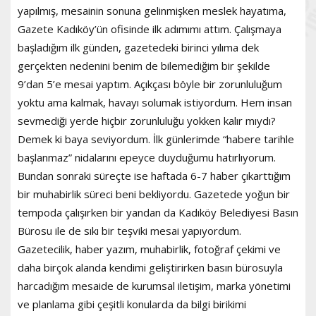
yapılmış, mesainin sonuna gelinmişken meslek hayatıma,
Gazete Kadıköy’ün ofisinde ilk adımımı attım. Çalışmaya
başladığım ilk günden, gazetedeki birinci yılıma dek
gerçekten nedenini benim de bilemediğim bir şekilde
9’dan 5’e mesai yaptım. Açıkçası böyle bir zorunluluğum
yoktu ama kalmak, havayı solumak istiyordum. Hem insan
sevmediği yerde hiçbir zorunluluğu yokken kalır mıydı?
Demek ki baya seviyordum. İlk günlerimde “habere tarihle
başlanmaz” nidalarını epeyce duyduğumu hatırlıyorum.
Bundan sonraki süreçte ise haftada 6-7 haber çıkarttığım
bir muhabirlik süreci beni bekliyordu. Gazetede yoğun bir
tempoda çalışırken bir yandan da Kadıköy Belediyesi Basın
Bürosu ile de sıkı bir teşviki mesai yapıyordum.
Gazetecilik, haber yazım, muhabirlik, fotoğraf çekimi ve
daha birçok alanda kendimi geliştirirken basın bürosuyla
harcadığım mesaide de kurumsal iletişim, marka yönetimi
ve planlama gibi çeşitli konularda da bilgi birikimi