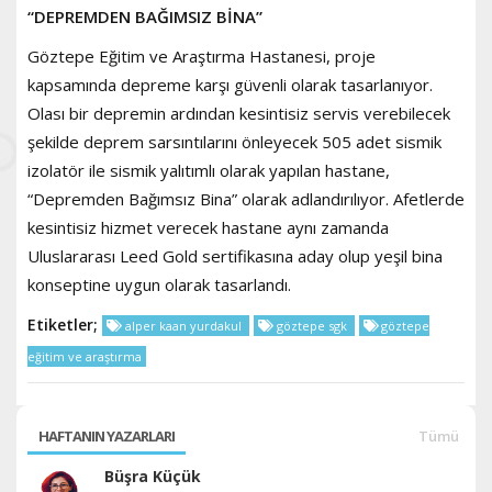
“DEPREMDEN BAĞIMSIZ BİNA”
Göztepe Eğitim ve Araştırma Hastanesi, proje
kapsamında depreme karşı güvenli olarak tasarlanıyor.
Olası bir depremin ardından kesintisiz servis verebilecek
şekilde deprem sarsıntılarını önleyecek 505 adet sismik
izolatör ile sismik yalıtımlı olarak yapılan hastane,
“Depremden Bağımsız Bina” olarak adlandırılıyor. Afetlerde
kesintisiz hizmet verecek hastane aynı zamanda
Uluslararası Leed Gold sertifikasına aday olup yeşil bina
konseptine uygun olarak tasarlandı.
Etiketler;
alper kaan yurdakul
göztepe sgk
göztepe
eğitim ve araştırma
HAFTANIN YAZARLARI
Tümü
Büşra Küçük