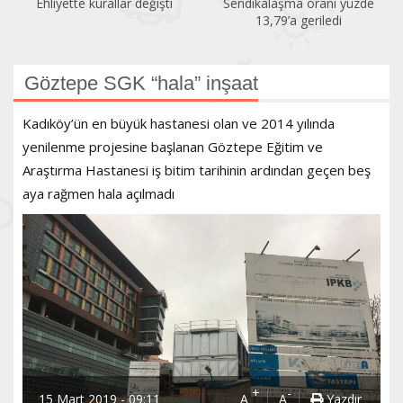
Sendikalaşma oranı yüzde
İlk altı ayda 150 kadın
13,79’a geriledi
öldürüldü
Göztepe SGK “hala” inşaat
Kadıköy’ün en büyük hastanesi olan ve 2014 yılında
yenilenme projesine başlanan Göztepe Eğitim ve
Araştırma Hastanesi iş bitim tarihinin ardından geçen beş
aya rağmen hala açılmadı
+
-
15 Mart 2019 - 09:11
A
A
Yazdır