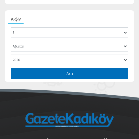
ARŞİV
Ara