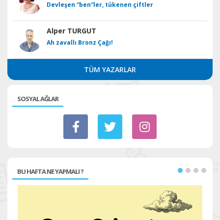
Devleşen “ben”ler, tükenen çiftler
Alper TURGUT
Ah zavallı Bronz Çağı!
TÜM YAZARLAR
SOSYAL AĞLAR
BU HAFTA NE YAPMALI ?