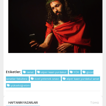
Etiketler;
sanat
alper kaan yurdakul
YÖK
güzel
sanatlar fakültesi
özel yetenek sınavı
alper kaan yurdakul sanat
yükseköğretim
HAFTANIN YAZARLARI
Tümü