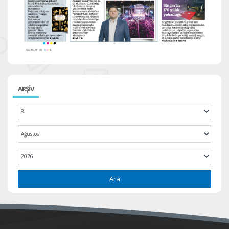
ARŞİV
Ara