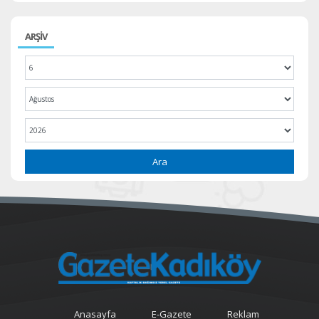
ARŞİV
Ara
Anasayfa
E-Gazete
Reklam