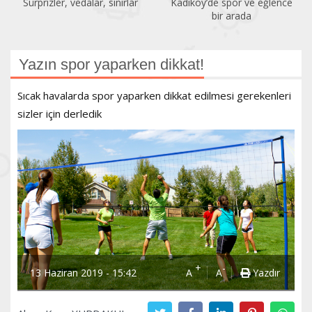
Sürprizler, vedalar, sınırlar
Kadıköy’de spor ve eğlence
bir arada
Yazın spor yaparken dikkat!
Sıcak havalarda spor yaparken dikkat edilmesi gerekenleri
sizler için derledik
+
-
13 Haziran 2019 - 15:42
A
A
Yazdır