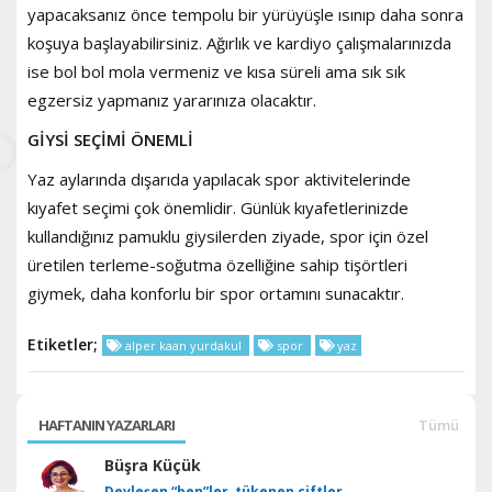
yapacaksanız önce tempolu bir yürüyüşle ısınıp daha sonra
koşuya başlayabilirsiniz. Ağırlık ve kardiyo çalışmalarınızda
ise bol bol mola vermeniz ve kısa süreli ama sık sık
egzersiz yapmanız yararınıza olacaktır.
GİYSİ SEÇİMİ ÖNEMLİ
Yaz aylarında dışarıda yapılacak spor aktivitelerinde
kıyafet seçimi çok önemlidir. Günlük kıyafetlerinizde
kullandığınız pamuklu giysilerden ziyade, spor için özel
üretilen terleme-soğutma özelliğine sahip tişörtleri
giymek, daha konforlu bir spor ortamını sunacaktır.
Etiketler;
alper kaan yurdakul
spor
yaz
HAFTANIN YAZARLARI
Tümü
Büşra Küçük
Devleşen “ben”ler, tükenen çiftler