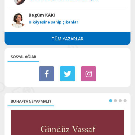
Begüm KAKI
Hikâyesine sahip çıkanlar
TÜM YAZARLAR
SOSYAL AĞLAR
BU HAFTA NE YAPMALI ?