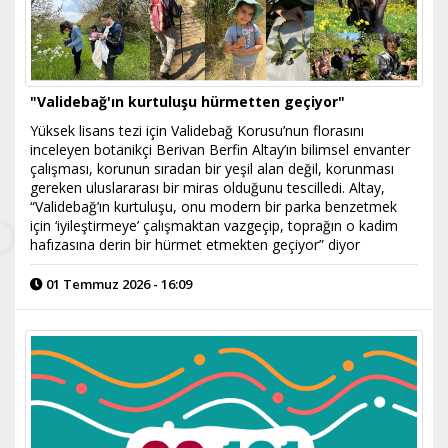
"Validebağ'ın kurtuluşu hürmetten geçiyor"
Yüksek lisans tezi için Validebağ Korusu’nun florasını
inceleyen botanikçi Berivan Berfin Altay’ın bilimsel envanter
çalışması, korunun sıradan bir yeşil alan değil, korunması
gereken uluslararası bir miras olduğunu tescilledi. Altay,
“Validebağ’ın kurtuluşu, onu modern bir parka benzetmek
için ‘iyileştirmeye’ çalışmaktan vazgeçip, toprağın o kadim
hafızasına derin bir hürmet etmekten geçiyor” diyor
01 Temmuz 2026 - 16:09