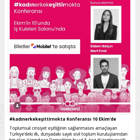
#kadınerkekeşittirnokta Konferansı 10 Ekim’de
Toplumsal cinsiyet eşitliğinin sağlanmasını amaçlayan
Türkiye’deki ilk, dünyadaki sayılı sivil toplum kuruluşlarından
biri olan Yanındayız Derneği’nin bu yıl 5. kez düzenleyeceği