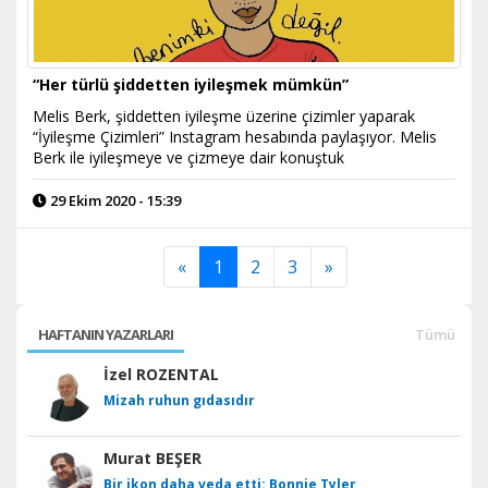
“Her türlü şiddetten iyileşmek mümkün”
Melis Berk, şiddetten iyileşme üzerine çizimler yaparak
“İyileşme Çizimleri” Instagram hesabında paylaşıyor. Melis
Berk ile iyileşmeye ve çizmeye dair konuştuk
29 Ekim 2020 - 15:39
«
1
2
3
»
HAFTANIN YAZARLARI
Tümü
İzel ROZENTAL
Mizah ruhun gıdasıdır
Murat BEŞER
Bir ikon daha veda etti: Bonnie Tyler