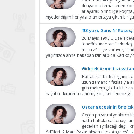
dünyasına temas eden konul
atlayarak birinciliğe koşma
niyetlendiğim her yazı o an ortaya çıkan bir g
’93 yazı, Guns N’ Roses,
26 Mayıs 1993… Lise 1’deyi
teneffüsünde sınıf arkadaşl
misiniz?” diye soruyor; eli
yaşımızda anne-babadan izin alıp da Kadıköy’d
Giderek üzme bizi vata
Haftalardır bir kasırganın 
uzun zamandır fazlasıyla al
gün meltem gibi tatlı bir es
hayatını, kimilerimiz hürriyetini, kimilerimiz g
...
Oscar gecesinin öne çık
Geçen pazar milyonlarca kiş
hatta haftalarca konuşulan 
geceden ayrılacağı değil, kı
ödülleri, 2 Mart Pazar akşamı Los Angeles’ta