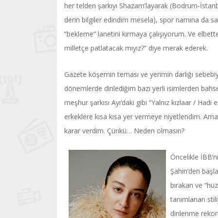
her telden şarkıyı Shazam’layarak (Bodrum-İstanb
derin bilgiler edindim mesela), spor namına da sa
“bekleme” lanetini kırmaya çalışıyorum. Ve elbett
milletçe patlatacak mıyız?” diye merak ederek.
Gazete köşemin teması ve yerimin darlığı sebebiyl
dönemlerde dinlediğim bazı yerli isimlerden bah
meşhur şarkısı Ayı’daki gibi “Yalnız kızlaar / Hadi
erkeklere kısa kısa yer vermeye niyetlendim. Ama 
karar verdim. Çünkü… Neden olmasın?
Öncelikle İBB’n
Şahin’den başlay
bırakan ve “hüz
tanımlanan stili
dinlenme rekorl