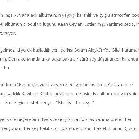
 İnşa Putlarla adlı albümünün yaydığı karanlık ve güçlü atmosferi çok
n bu albümün prodüktörlüğünü Kaan Ceylani üstlenmiş. Yardımcı prodük
turuyor.
gelmez” diyerek başladığı yeni şarkısı Selam Aleyküm’de Bilal Karaman
kının. Deniz kenarında ufka baka baka bir sürü şey düşünürken bir anda
va bu.
arı bana “Hep doğruyu söyleyecekler” gibi bir his verir. Yanlışı olmaz
kuz şarkılık Kağıttan Kaptanlar albümü de öyle. Bu albüm sizi yarı yold
ne Erol Evgin destek veriyor: “İşte öyle bir şey…”
 yer veremeyeceğim diye strese giren biri olarak yazıma üreten her
eriyorum. Her şey hakikaten çok güzel olsun. Hak ettik bunu. Çok gü