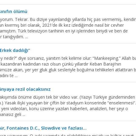
ınıfın ölümü
iyorum. Tekrar. Bu diziye yayınlandığı yıllarda hiç pas vermemiş, kendin
 kıvırmış biri olarak, 2021’de ilk kez izlediğimde nasıl bir cevher
ştım. Türk televizyon tarihinin en iyi işlerinden biriydi ve ben de
r tanığıydım.
...
“Erkek dadılığı”
ey nedir?” diye sorsanız, yanıtım tek kelime olur: “Mankeeping.” Allah b
 kazandıran kadından razı olsun çünkü yıllardır Keban Barajı’nın
müze akan, yer yer gluk gluk sesleriyle boğulma tehlikeleri atlattıran b
adını te
...
nyaya rezil olacaksınız
 akışımda önüme düşen tek bir video var. (Yazıyı Türkiye gündeminden
) Yasak ilişki yaşayan bir çiftin bir stadyum konserinde “enselenmesi”.
yeni videoları, konu üzerine yazılan haberleri, analizleri, her şeyi o
manasız geli
...
Air, Fontaines D.C., Slowdive ve fazlası…
yazı yazıyorum. O ayki yazımda da olabildiğince müzik ve kültür-sanat