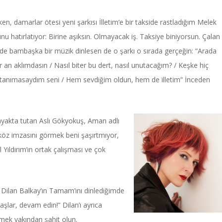
n, damarlar ötesi yeni şarkısı İlletim’e bir takside rastladığım Melek
 hatırlatıyor: Birine aşıksın. Olmayacak iş. Taksiye biniyorsun. Çalan 
de bambaşka bir müzik dinlesen de o şarkı o sırada gerçeğin: “Arada
er an aklımdasın / Nasıl biter bu dert, nasıl unutacağım? / Keşke hiç
anımasaydım seni / Hem sevdiğim oldun, hem de illetim” İnceden
i ayakta tutan Aslı Gökyokuş, Aman adlı
iköz imzasını görmek beni şaşırtmıyor,
dal Yıldırım’ın ortak çalışması ve çok
 Dilan Balkay’ın Tamam’ını dinlediğimde
şlar, devam edin!” Dilan’ı ayrıca
mek yakından şahit olun.