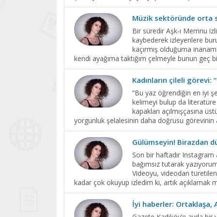
Müzik sektöründe orta s
Bir süredir Aşk-ı Memnu izl
kaybederek izleyenlere burun
kaçırmış olduğuma inanamamı
kendi ayağıma taktığım çelmeyle bunun geç bi
Kadınların çileli görevi: 
“Bu yaz öğrendiğin en iyi ş
kelimeyi bulup da literatüre
kapakları açılmışçasına üstü
yorgunluk şelalesinin daha doğrusu görevinin 
Gülümseyin! Birazdan dü
Son bir haftadır Instagram
bağımsız tutarak yazıyorum.
Videoyu, videodan türetilen 
kadar çok okuyup izledim ki, artık açıklamak 
İyi haberler: Ortaklaşa, 
Gazete Kadıköy’e ayda bir 