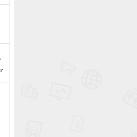
i
u
ir