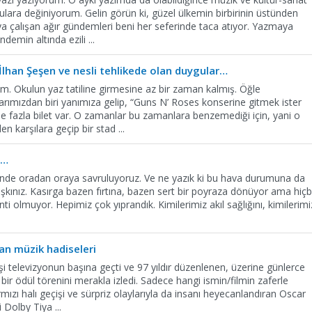
ara değiniyorum. Gelin görün ki, güzel ülkemin birbirinin üstünden
ya çalışan ağır gündemleri beni her seferinde taca atıyor. Yazmaya
ündemin altında ezili
...
 İlhan Şeşen ve nesli tehlikede olan duygular…
m. Okulun yaz tatiline girmesine az bir zaman kalmış. Öğle
arımızdan biri yanımıza gelip, “Guns N’ Roses konserine gitmek ister
nde fazla bilet var. O zamanlar bu zamanlara benzemediği için, yani o
en karşılara geçip bir stad
...
n…
içinde oradan oraya savruluyoruz. Ve ne yazık ki bu hava durumuna da
ışkınız. Kasırga bazen fırtına, bazen sert bir poyraza dönüyor ama hiçb
inti olmuyor. Hepimiz çok yıprandık. Kimilerimiz akıl sağlığını, kimilerimi
an müzik hadiseleri
i televizyonun başına geçti ve 97 yıldır düzenlenen, üzerine günlerce
bir ödül törenini merakla izledi. Sadece hangi ismin/filmin zaferle
rmızı halı geçişi ve sürpriz olaylarıyla da insanı heyecanlandıran Oscar
ki Dolby Tiya
...