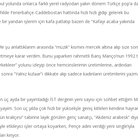
ul yolunda onlarca farklı yerel radyodan yakın dönem Türkçe pop’a da
hilde Fenerbahçe-Caddebostan hattında hızlı hızlı gidip gelerek bu
e bir yandan işlerim için kafa patlatıp bazen de “Kafayı acaba yakında
e şu anlattıklarım arasında “müzik” kısmını mercek altına alıp size son
setmeye karar verdim. Bunu yaparken rahmetli Barış Manço’nun 1992 ta
 erkekleer” yolunu izleyip önce hemcinslerimin üretimlerine, ardından
sonra “Yalnız kızlaar”ı dikkate alıp sadece kadınların üretimlerini yaz
Haftanın Sinevizyonu
Haftanın Pusulası
in üç ayda bir yayımladığı İST derginin yeni sayısı için sohbet ettiğim M
ayım. Son üç yılda çok hızlı bir yükselişle geniş kitleleri kendine hayra
ün kraliçesi” tabirine layık görülen genç sanatçı, “Akdeniz arabesk” diy
yle etkileyici işler ortaya koyarken, Pençe adını verdiği yeni single’ıyla
arı kırıyor.