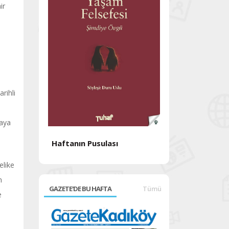
ir
rihli
maya
Haftanın Pusulası
Haftanın Pusul
elike
n
GAZETE'DE BU HAFTA
Tümü
e