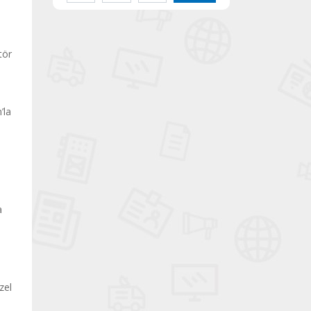
tör
’la
a
zel