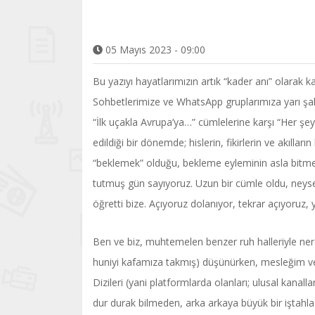
05 Mayıs 2023 - 09:00
Bu yazıyı hayatlarımızın artık “kader anı” olarak k
Sohbetlerimize ve WhatsApp gruplarımıza yarı şak
“İlk uçakla Avrupa’ya…” cümlelerine karşı “Her şey
edildiği bir dönemde; hislerin, fikirlerin ve akılları
“beklemek” olduğu, bekleme eyleminin asla bitme
tutmuş gün sayıyoruz. Uzun bir cümle oldu, neyse k
öğretti bize. Açıyoruz dolanıyor, tekrar açıyoruz, y
Ben ve biz, muhtemelen benzer ruh halleriyle ne
huniyi kafamıza takmış) düşünürken, mesleğim ve 
Dizileri (yani platformlarda olanları; ulusal kanal
dur durak bilmeden, arka arkaya büyük bir iştahl