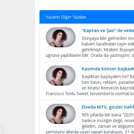
Yazarın Diğer Yazıları
“Kaptan ve Şair” ile ved
Dünyaya bile gelmeden önc
babam tarafından tayin edilm
getirilmişti. Kitabım Büyü
uğruna yaptıklarını bilir. Orada da yazmıştım; o
Kasımda konser başkadı
Başlıktan başlayalım mı? Ba
tüm basın, reklam, pazarl
ve Keanu Reeves’in başrol
Francisco fonlu Sweet November’ın normal ko
Elveda MTV, gözler hafi
90’lı yıllarda biri bana “20
Sadece müziğin değil, onunla 
gelelim, zaman ve değişimi
şemsiyesi altında yayın yapan kuruluşun, 31 Ar