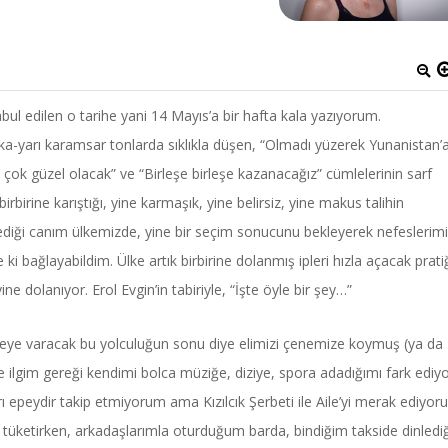
abul edilen o tarihe yani 14 Mayıs’a bir hafta kala yazıyorum.
a-yarı karamsar tonlarda sıklıkla düşen, “Olmadı yüzerek Yunanistan’
 çok güzel olacak” ve “Birleşe birleşe kazanacağız” cümlelerinin sarf
n birbirine karıştığı, yine karmaşık, yine belirsiz, yine makus talihin
diği canım ülkemizde, yine bir seçim sonucunu bekleyerek nefeslerimi
i bağlayabildim. Ülke artık birbirine dolanmış ipleri hızla açacak prati
ine dolanıyor. Erol Evgin’in tabiriyle, “İşte öyle bir şey…”
reye varacak bu yolculuğun sonu diye elimizi çenemize koymuş (ya da
ilgim gereği kendimi bolca müziğe, diziye, spora adadığımı fark ediy
ları epeydir takip etmiyorum ama Kızılcık Şerbeti ile Aile’yi merak ediyor
a tüketirken, arkadaşlarımla oturduğum barda, bindiğim takside dinledi