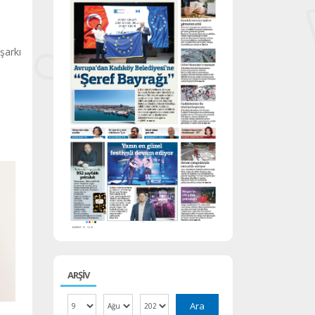
şarkı
ARŞİV
Ara