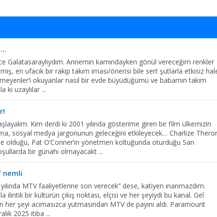
a…
e Galatasaraylıydım. Annemin karnındayken gönül vereceğim renkler
iş, en ufacık bir rakip takım iması/önerisi bile sert şutlarla etkisiz hal
yemeyenler’i okuyanlar nasıl bir evde büyüdüğümü ve babamın takım
la ki uzaylılar
...
r!
şlayalım. Kim derdi ki 2001 yılında gösterime giren bir film ülkemizin
ama, sosyal medya jargonunun geleceğini etkileyecek… Charlize Thero
de olduğu, Pat O’Conner’ın yönetmen koltuğunda oturduğu San
şullarda bir günahı olmayacakt
...
f nemli
25 yılında MTV faaliyetlerine son verecek” dese, katiyen inanmazdım.
ilintili bir kültürün çıkış noktası, elçisi ve her şeyiydi bu kanal. Gel
n her şeyi acımasızca yutmasından MTV de payını aldı. Paramount
alık 2025 itiba
...