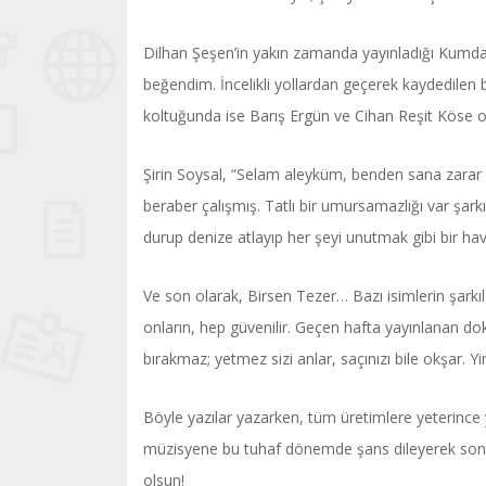
Dilhan Şeşen’in yakın zamanda yayınladığı Kumdan
beğendim. İncelikli yollardan geçerek kaydedile
koltuğunda ise Barış Ergün ve Cihan Reşit Köse o
Şirin Soysal, “Selam aleyküm, benden sana zarar 
beraber çalışmış. Tatlı bir umursamazlığı var şar
durup denize atlayıp her şeyi unutmak gibi bir ha
Ve son olarak, Birsen Tezer… Bazı isimlerin şarkıl
onların, hep güvenilir. Geçen hafta yayınlanan do
bırakmaz; yetmez sizi anlar, saçınızı bile okşar. Yi
Böyle yazılar yazarken, tüm üretimlere yeterince
müzisyene bu tuhaf dönemde şans dileyerek son v
olsun!