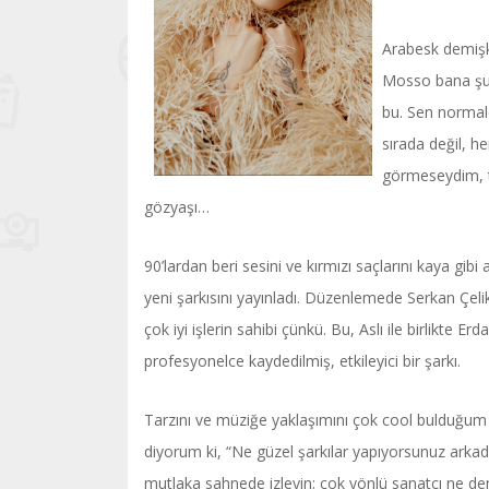
Arabesk demişke
Mosso bana şunu
bu. Sen normal
sırada değil, h
görmeseydim, t
gözyaşı…
90’lardan beri sesini ve kırmızı saçlarını kaya gib
yeni şarkısını yayınladı. Düzenlemede Serkan Çel
çok iyi işlerin sahibi çünkü. Bu, Aslı ile birlikte Er
profesyonelce kaydedilmiş, etkileyici bir şarkı.
Tarzını ve müziğe yaklaşımını çok cool bulduğum
diyorum ki, “Ne güzel şarkılar yapıyorsunuz arkada
mutlaka sahnede izleyin; çok yönlü sanatçı ne de