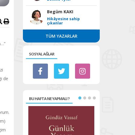
Begüm KAKI
Hikâyesine sahip
çıkanlar
TÜM YAZARLAR
a…”
SOSYAL AĞLAR
zi
ği de
BU HAFTA NE YAPMALI ?
orum.
um)
ğim